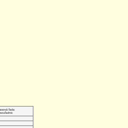
asová řada
souřadnic