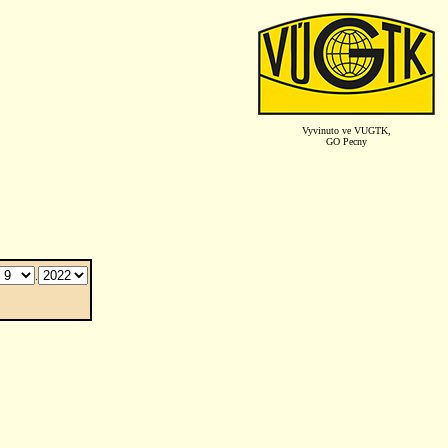
Vyvinuto ve VUGTK,
GO Pecny
.