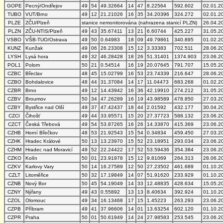
GOPE
Pecný/Ondřejov
49
54
49.32664
14
47
8.22564
592.602
02.01.2
TUBO
VUT/Brno
49
12
21.21026
16
35
34.20396
324.272
02.01.2
PLZE
ZČU/Plzeň
stanice nemonitorována (nahrazena stanicí PLZN)
26.04.2
PLZN
ZČU-NTIS/Plzeň
49
43
35.67411
13
21
6.60744
425.227
31.05.2
VSBO
VŠB-TUO/Ostrava
49
50
0.64983
18
09
49.79861
340.895
01.02.2
KUNZ
Kunžak
49
06
26.23308
15
12
3.33383
702.511
28.06.2
LYSH
Lysá hora
49
32
46.28428
18
26
51.31401
1374.903
23.06.2
POL1
Polom
50
21
0.54514
16
19
20.07645
791.707
15.05.2
CZBC
Břeclav
48
45
15.02799
16
53
23.74339
216.647
28.06.2
CZBO
Bohdalovice
48
44
31.37084
14
17
11.04473
683.268
01.02.2
CZBR
Brno
49
12
14.43942
16
36
42.19910
274.212
31.05.2
CZBV
Broumov
50
34
47.26289
16
19
43.98589
478.850
27.03.2
CZBY
Bystřice nad Olší
49
37
47.42437
18
44
2.01592
432.177
30.04.2
CZCI
Čihošť
49
44
33.95571
15
20
27.37723
588.132
23.06.2
CZCT
Česká Třebová
49
54
53.87265
16
26
14.33870
415.369
23.06.2
CZHB
Horní Břečkov
48
53
21.92543
15
54
0.34834
459.450
27.03.2
CZHK
Hradec Králové
50
13
13.23970
15
52
23.18951
293.034
23.06.2
CZHM
Hradec nad Moravicí
49
52
22.24422
17
52
53.59436
354.384
23.06.2
CZKO
Kolín
50
01
23.91978
15
12
9.81069
264.313
28.06.2
CZKV
Karlovy Vary
50
14
16.27589
12
50
27.23502
461.689
01.10.2
CZLT
Litoměřice
50
32
17.19849
14
07
51.91620
233.929
01.10.2
CZNB
Nový Bor
50
45
54.19049
14
33
12.48835
428.634
15.05.2
CZNY
Nýřany
49
43
0.55892
13
13
8.40634
392.924
01.10.2
CZOL
Olomouc
49
34
16.13468
17
15
1.45223
263.293
23.06.2
CZPB
Příbram
49
41
37.96606
14
01
13.63254
602.120
01.10.2
CZPR
Praha
50
01
50.61949
14
24
27.98583
253.545
23.06.2