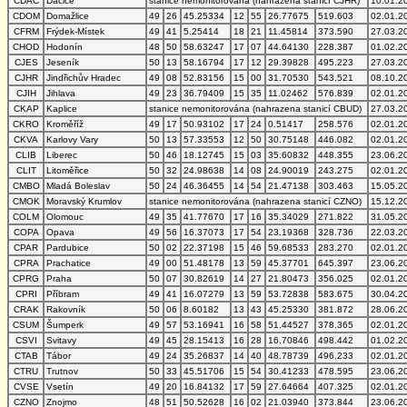
CDAC
Dačice
stanice nemonitorována (nahrazena stanicí CJHR)
10.01.2
CDOM
Domažlice
49
26
45.25334
12
55
26.77675
519.603
02.01.2
CFRM
Frýdek-Místek
49
41
5.25414
18
21
11.45814
373.590
27.03.2
CHOD
Hodonín
48
50
58.63247
17
07
44.64130
228.387
01.02.2
CJES
Jeseník
50
13
58.16794
17
12
29.39828
495.223
27.03.2
CJHR
Jindřichův Hradec
49
08
52.83156
15
00
31.70530
543.521
08.10.2
CJIH
Jihlava
49
23
36.79409
15
35
11.02462
576.839
02.01.2
CKAP
Kaplice
stanice nemonitorována (nahrazena stanicí CBUD)
27.03.2
CKRO
Kroměříž
49
17
50.93102
17
24
0.51417
258.576
02.01.2
CKVA
Karlovy Vary
50
13
57.33553
12
50
30.75148
446.082
02.01.2
CLIB
Liberec
50
46
18.12745
15
03
35.60832
448.355
23.06.2
CLIT
Litoměřice
50
32
24.98638
14
08
24.90019
243.275
02.01.2
CMBO
Mladá Boleslav
50
24
46.36455
14
54
21.47138
303.463
15.05.2
CMOK
Moravský Krumlov
stanice nemonitorována (nahrazena stanicí CZNO)
15.12.2
COLM
Olomouc
49
35
41.77670
17
16
35.34029
271.822
31.05.2
COPA
Opava
49
56
16.37073
17
54
23.19368
328.736
22.03.2
CPAR
Pardubice
50
02
22.37198
15
46
59.68533
283.270
02.01.2
CPRA
Prachatice
49
00
51.48178
13
59
45.37701
645.397
23.06.2
CPRG
Praha
50
07
30.82619
14
27
21.80473
356.025
02.01.2
CPRI
Příbram
49
41
16.07279
13
59
53.72838
583.675
30.04.2
CRAK
Rakovník
50
06
8.60182
13
43
45.25330
381.872
28.06.2
CSUM
Šumperk
49
57
53.16941
16
58
51.44527
378.365
02.01.2
CSVI
Svitavy
49
45
28.15413
16
28
16.70846
498.442
01.02.2
CTAB
Tábor
49
24
35.26837
14
40
48.78739
496.233
02.01.2
CTRU
Trutnov
50
33
45.51706
15
54
30.41233
478.595
23.06.2
CVSE
Vsetín
49
20
16.84132
17
59
27.64664
407.325
02.01.2
CZNO
Znojmo
48
51
50.52628
16
02
21.03940
373.844
23.06.2