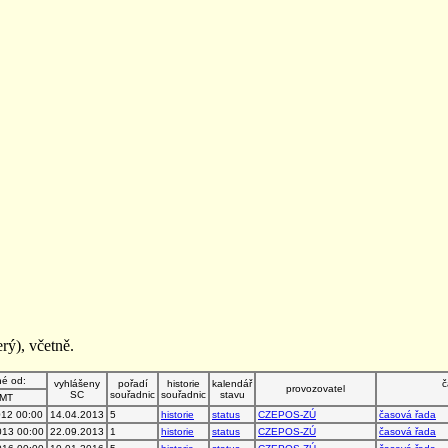
rý), včetně.
né od:
vyhlášeny
pořadí
historie
kalendář
č
provozovatel
SC
souřadnic
souřadnic
stavu
MT
012 00:00
14.04.2013
5
historie
status
CZEPOS-ZÚ
časová řada
013 00:00
22.09.2013
1
historie
status
CZEPOS-ZÚ
časová řada