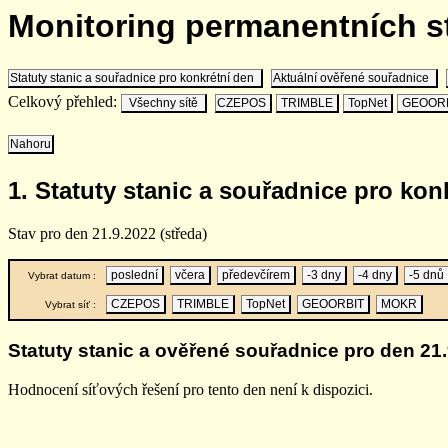
Monitoring permanentních 
Statuty stanic a souřadnice pro konkrétní den
Aktuální ověřené souřadnice
Celkový přehled:
Všechny sítě
CZEPOS
TRIMBLE
TopNet
GEOOR
Nahoru
1. Statuty stanic a souřadnice pro kon
Stav pro den 21.9.2022 (středa)
poslední
včera
předevčírem
-3 dny
-4 dny
-5 dnů
Vybrat datum :
CZEPOS
TRIMBLE
TopNet
GEOORBIT
MOKR
Vybrat síť :
Statuty stanic a ověřené souřadnice pro den 21.
Hodnocení síťových řešení pro tento den není k dispozici.