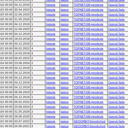
016 00:00
04.12.2016
1
historie
status
TOPNET-GB-geodezie
časová řada
023 00:00
30.04.2023
2
historie
status
TOPNET-GB-geodezie
časová řada
025 00:00
22.06.2025
3
historie
status
TOPNET-GB-geodezie
časová řada
026 00:00
31.05.2026
2
historie
status
TOPNET-GB-geodezie
časová řada
016 00:00
04.12.2016
1
historie
status
TOPNET-GB-geodezie
časová řada
025 00:00
22.06.2025
2
historie
status
TOPNET-GB-geodezie
časová řada
016 00:00
04.12.2016
1
historie
status
TOPNET-GB-geodezie
časová řada
018 00:00
18.03.2018
2
historie
status
TOPNET-GB-geodezie
časová řada
016 00:00
04.12.2016
1
historie
status
TOPNET-GB-geodezie
časová řada
022 00:00
06.02.2022
4
historie
status
TOPNET-GB-geodezie
časová řada
018 00:00
14.03.2019
4
historie
status
TOPNET-GB-geodezie
časová řada
022 00:00
06.02.2022
2
historie
status
TOPNET-GB-geodezie
časová řada
024 00:00
23.06.2024
2
historie
status
TOPNET-GB-geodezie
časová řada
016 00:00
04.12.2016
1
historie
status
TOPNET-GB-geodezie
časová řada
016 00:00
04.12.2016
1
historie
status
TOPNET-GB-geodezie
časová řada
016 00:00
04.12.2016
1
historie
status
TOPNET-GB-geodezie
časová řada
016 00:00
04.12.2016
1
historie
status
TOPNET-GB-geodezie
časová řada
016 00:00
04.12.2016
1
historie
status
TOPNET-GB-geodezie
časová řada
023 00:00
06.08.2023
2
historie
status
TOPNET-GB-geodezie
časová řada
016 00:00
04.12.2016
1
historie
status
TOPNET-GB-geodezie
časová řada
022 00:00
06.02.2022
2
historie
status
TOPNET-GB-geodezie
časová řada
024 00:00
25.08.2024
2
historie
status
TOPNET-GB-geodezie
časová řada
026 00:00
31.05.2026
2
historie
status
TOPNET-GB-geodezie
časová řada
020 00:00
28.06.2020
2
historie
status
TOPNET-GB-geodezie
časová řada
022 00:00
03.07.2022
3
historie
status
GEOORBIT-Geoobchod
časová řada
021 00:00
20.06.2021
4
historie
status
GEOORBIT-Geoobchod
časová řada