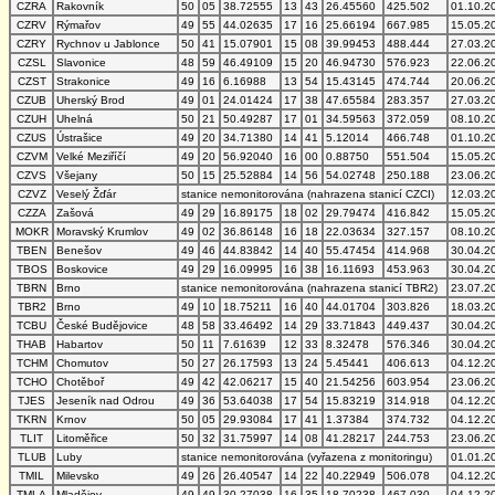
CZRA
Rakovník
50
05
38.72555
13
43
26.45560
425.502
01.10.2
CZRV
Rýmařov
49
55
44.02635
17
16
25.66194
667.985
15.05.2
CZRY
Rychnov u Jablonce
50
41
15.07901
15
08
39.99453
488.444
27.03.2
CZSL
Slavonice
48
59
46.49109
15
20
46.94730
576.923
22.06.2
CZST
Strakonice
49
16
6.16988
13
54
15.43145
474.744
20.06.2
CZUB
Uherský Brod
49
01
24.01424
17
38
47.65584
283.357
27.03.2
CZUH
Uhelná
50
21
50.49287
17
01
34.59563
372.059
08.10.2
CZUS
Ústrašice
49
20
34.71380
14
41
5.12014
466.748
01.10.2
CZVM
Velké Meziříčí
49
20
56.92040
16
00
0.88750
551.504
15.05.2
CZVS
Všejany
50
15
25.52884
14
56
54.02748
250.188
23.06.2
CZVZ
Veselý Žďár
stanice nemonitorována (nahrazena stanicí CZCI)
12.03.2
CZZA
Zašová
49
29
16.89175
18
02
29.79474
416.842
15.05.2
MOKR
Moravský Krumlov
49
02
36.86148
16
18
22.03634
327.157
08.10.2
TBEN
Benešov
49
46
44.83842
14
40
55.47454
414.968
30.04.2
TBOS
Boskovice
49
29
16.09995
16
38
16.11693
453.963
30.04.2
TBRN
Brno
stanice nemonitorována (nahrazena stanicí TBR2)
23.07.2
TBR2
Brno
49
10
18.75211
16
40
44.01704
303.826
18.03.2
TCBU
České Budějovice
48
58
33.46492
14
29
33.71843
449.437
30.04.2
THAB
Habartov
50
11
7.61639
12
33
8.32478
576.346
30.04.2
TCHM
Chomutov
50
27
26.17593
13
24
5.45441
406.613
04.12.2
TCHO
Chotěboř
49
42
42.06217
15
40
21.54256
603.954
23.06.2
TJES
Jeseník nad Odrou
49
36
53.64038
17
54
15.83219
314.918
04.12.2
TKRN
Krnov
50
05
29.93084
17
41
1.37384
374.732
04.12.2
TLIT
Litoměřice
50
32
31.75997
14
08
41.28217
244.753
23.06.2
TLUB
Luby
stanice nemonitorována (vyřazena z monitoringu)
01.01.2
TMIL
Milevsko
49
26
26.40547
14
22
40.22949
506.078
04.12.2
TMLA
Mladějov
49
49
30.27038
16
35
18.70238
467.030
04.12.2