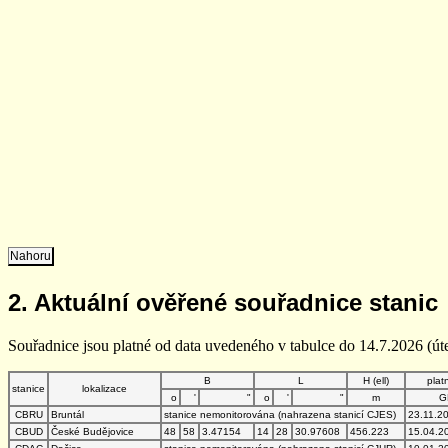
Nahoru
2. Aktuální ověřené souřadnice stanic
Souřadnice jsou platné od data uvedeného v tabulce do 14.7.2026 (úte
B
L
H (ell)
plat
stanice
lokalizace
o
'
"
o
'
"
m
G
CBRU
Bruntál
stanice nemonitorována (nahrazena stanicí CJES)
23.11.2
CBUD
České Budějovice
48
58
3.47154
14
28
30.97608
456.223
15.04.2