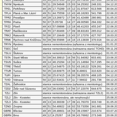
TNYM
Nymburk
50
11
29.54648
15
03
34.25302
248.331
04.12.2
TPEL
Pelhřimov
49
26
17.75289
15
12
31.97047
613.566
30.04.2
TPLA
Planá u Mar. Lázní
49
51
44.75558
12
43
46.16283
541.796
22.06.2
TPR2
Prostějov
49
28
13.26972
17
06
41.42488
280.981
31.05.2
TPRA
Praha
50
07
5.05736
14
27
49.00590
294.332
04.12.2
TPZ2
Plzeň
49
43
57.09898
13
18
46.41203
455.247
22.06.2
TRAT
Ratíškovice
48
55
27.60466
17
09
38.83183
265.012
04.12.2
TRK2
Rakovník
50
06
37.19449
13
43
37.17376
427.767
18.03.2
TRNK
Rychnov nad Kněžnou
50
09
58.55996
16
16
15.13839
370.016
04.12.2
TRYN
Rynárec
stanice nemonitorována (vyřazena z monitoringu)
01.01.2
TSEC
Seč
stanice nemonitorována (nahrazena stanicí TCHO)
09.11.2
TSLU
Šluknov
stanice nemonitorována (vyřazena z monitoringu)
01.01.2
TSTA
Staré Město
50
09
44.39910
16
56
51.94082
603.491
23.06.2
TSUS
Sušice
49
14
46.15294
13
32
21.14694
517.295
04.12.2
TTRE
Třebíč
49
12
14.54875
15
52
43.18122
529.261
04.12.2
TTUR
Turnov
50
35
18.60975
15
08
9.49601
310.620
04.12.2
TUPI
Úpice
50
30
25.67415
16
00
39.35576
468.105
04.12.2
TVID
Vidnava
50
22
22.53431
17
11
7.56632
291.736
04.12.2
TZAL
Žalhostice
stanice nemonitorována (vyřazena z monitoringu)
06.08.2
TZD2
Žďár nad Sázavou
49
33
36.03082
15
56
37.22076
644.675
04.12.2
TZLI
Zlín
stanice nemonitorována (nahrazena stanicí TZL2)
01.01.2
TZL2
Zlín - Kostelec
stanice monitorována, ale nevyhovující
25.08.2
TZL3
Zlín - Kostelec
49
13
16.39339
17
39
41.76370
333.749
31.05.2
TZNO
Znojmo
48
51
54.48922
16
02
53.73356
341.681
28.06.2
GBRE
Břeclav
48
45
28.48601
16
53
39.15967
210.674
03.07.2
GBRN
Brno
49
12
4.25267
16
36
43.76662
273.346
20.06.2