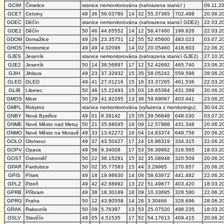
GCIM
Čimelice
stanice nemonitorována (nahrazena stanicí )
09.11.2
GCET
Cetviny
48
36
56.03780
14
32
55.37365
702.488
20.06.2
GDEC
Děčín
stanice nemonitorována (nahrazena stanicí GDE2)
22.03.2
GDE2
Děčín
50
46
44.65552
14
12
58.47460
199.626
22.03.2
GDOM
Domažlice
49
26
23.35751
12
55
52.65600
483.023
03.07.2
GHOS
Hostomice
49
49
4.02096
14
02
20.05460
418.603
22.06.2
GJES
Jeseník
stanice nemonitorována (nahrazena stanicí GJE2)
27.10.2
GJE2
Jeseník
50
14
38.56897
17
12
52.42692
465.740
23.06.2
GJIH
Jihlava
49
23
37.32932
15
35
58.05242
559.598
28.06.2
GLED
GLED
49
41
27.01216
15
16
33.37265
461.536
22.03.2
GLIB
Liberec
50
46
15.22493
15
03
16.65384
431.399
20.06.2
GMOS
Most
50
29
41.92265
13
38
59.69067
403.441
23.06.2
GMPL
Rokytno
stanice nemonitorována (vyřazena z monitoringu)
30.04.2
GNBY
Nová Bystřice
49
01
8.38142
15
05
39.56848
648.030
03.07.2
GNME
Nové Město nad Metuj
50
21
35.68045
16
09
12.57988
431.348
20.06.2
GNMO
Nové Město na Moravě
49
33
13.62272
16
04
14.83374
649.756
20.06.2
GOLO
Olomouc
49
37
43.50427
17
24
16.86319
334.315
22.06.2
GOPV
Opava
49
56
9.34008
17
53
56.39962
316.565
18.03.2
GOST
Ostroměř
50
22
36.15281
15
32
35.08948
320.509
20.06.2
GPAR
Pardubice
50
02
35.77583
15
44
3.29965
270.657
20.06.2
GPIS
Písek
49
18
19.98830
14
08
58.63972
441.482
22.06.2
GPLZ
Plzeň
49
42
42.68992
13
22
51.49877
403.420
18.03.2
GPRB
Příbram
49
38
18.30189
18
09
10.33695
328.580
22.06.2
GPRG
Praha
50
12
43.80558
14
26
3.30466
328.696
28.06.2
GRAK
Rakovník
50
09
5.76397
13
53
25.07520
498.235
18.03.2
GSLV
Slavičín
49
05
4.51535
17
52
54.17613
409.415
20.06.2