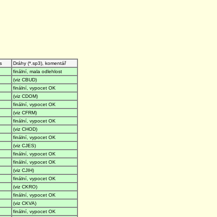
s
Dráhy (*.sp3), komentář
finální, mala odlehlost
(viz CBUD)
finální, vypocet OK
(viz CDOM)
finální, vypocet OK
(viz CFRM)
finální, vypocet OK
(viz CHOD)
finální, vypocet OK
(viz CJES)
finální, vypocet OK
finální, vypocet OK
(viz CJIH)
finální, vypocet OK
(viz CKRO)
finální, vypocet OK
(viz CKVA)
finální, vypocet OK