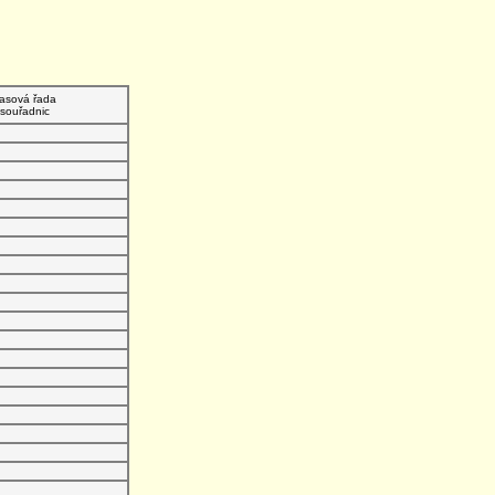
asová řada
souřadnic