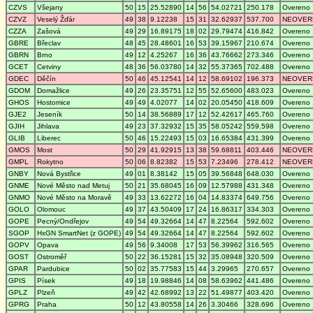
CZVS
Všejany
50
15
25.52890
14
56
54.02721
250.178
Overeno
CZVZ
Veselý Žďár
49
38
9.12238
15
31
32.62937
537.700
NEOVER
CZZA
Zašová
49
29
16.89175
18
02
29.79474
416.842
Overeno
GBRE
Břeclav
48
45
28.48601
16
53
39.15967
210.674
Overeno
GBRN
Brno
49
12
4.25267
16
36
43.76662
273.346
Overeno
GCET
Cetviny
48
36
56.03780
14
32
55.37365
702.488
Overeno
GDEC
Děčín
50
46
45.12541
14
12
58.69102
196.373
NEOVER
GDOM
Domažlice
49
26
23.35751
12
55
52.65600
483.023
Overeno
GHOS
Hostomice
49
49
4.02077
14
02
20.05450
418.609
Overeno
GJE2
Jeseník
50
14
38.56889
17
12
52.42617
465.760
Overeno
GJIH
Jihlava
49
23
37.32932
15
35
58.05242
559.598
Overeno
GLIB
Liberec
50
46
15.22493
15
03
16.65384
431.399
Overeno
GMOS
Most
50
29
41.92915
13
38
59.68811
403.446
NEOVER
GMPL
Rokytno
50
06
8.82382
15
53
7.23496
278.412
NEOVER
GNBY
Nová Bystřice
49
01
8.38142
15
05
39.56848
648.030
Overeno
GNME
Nové Město nad Metuj
50
21
35.68045
16
09
12.57988
431.348
Overeno
GNMO
Nové Město na Moravě
49
33
13.62272
16
04
14.83374
649.756
Overeno
GOLO
Olomouc
49
37
43.50409
17
24
16.86317
334.303
Overeno
GOPE
Pecný/Ondřejov
49
54
49.32664
14
47
8.22564
592.602
Overeno
SGOP
HxGN SmartNet (z GOPE)
49
54
49.32664
14
47
8.22564
592.602
Overeno
GOPV
Opava
49
56
9.34008
17
53
56.39962
316.565
Overeno
GOST
Ostroměř
50
22
36.15281
15
32
35.08948
320.509
Overeno
GPAR
Pardubice
50
02
35.77583
15
44
3.29965
270.657
Overeno
GPIS
Písek
49
18
19.98846
14
08
58.63962
441.486
Overeno
GPLZ
Plzeň
49
42
42.68992
13
22
51.49877
403.420
Overeno
GPRG
Praha
50
12
43.80558
14
26
3.30466
328.696
Overeno