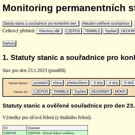
Monitoring permanentních 
Statuty stanic a souřadnice pro konkrétní den
Aktuální ověřené souřadnice
Celkový přehled:
Všechny sítě
CZEPOS
TRIMBLE
TopNet
GEOOR
Nahoru
1. Statuty stanic a souřadnice pro kon
Stav pro den 23.1.2023 (pondělí)
poslední
včera
předevčírem
-3 dny
-4 dny
-5 dnů
Vybrat datum :
CZEPOS
TRIMBLE
TopNet
GEOORBIT
MOKR
Vybrat síť :
Statuty stanic a ověřené souřadnice pro den 23.
Výsledky pro síťová řešení (z finálního řešení).
Síť
Výsledek
CZEPOS
CZEPOS : Síťové řešení ověřeno