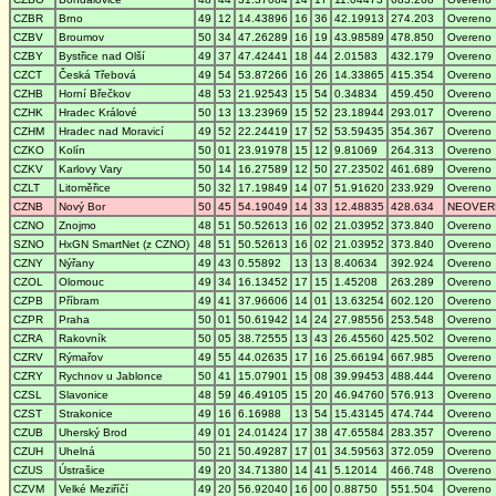
CZBR
Brno
49
12
14.43896
16
36
42.19913
274.203
Overeno
CZBV
Broumov
50
34
47.26289
16
19
43.98589
478.850
Overeno
CZBY
Bystřice nad Olší
49
37
47.42441
18
44
2.01583
432.179
Overeno
CZCT
Česká Třebová
49
54
53.87266
16
26
14.33865
415.354
Overeno
CZHB
Horní Břečkov
48
53
21.92543
15
54
0.34834
459.450
Overeno
CZHK
Hradec Králové
50
13
13.23969
15
52
23.18944
293.017
Overeno
CZHM
Hradec nad Moravicí
49
52
22.24419
17
52
53.59435
354.367
Overeno
CZKO
Kolín
50
01
23.91978
15
12
9.81069
264.313
Overeno
CZKV
Karlovy Vary
50
14
16.27589
12
50
27.23502
461.689
Overeno
CZLT
Litoměřice
50
32
17.19849
14
07
51.91620
233.929
Overeno
CZNB
Nový Bor
50
45
54.19049
14
33
12.48835
428.634
NEOVER
CZNO
Znojmo
48
51
50.52613
16
02
21.03952
373.840
Overeno
SZNO
HxGN SmartNet (z CZNO)
48
51
50.52613
16
02
21.03952
373.840
Overeno
CZNY
Nýřany
49
43
0.55892
13
13
8.40634
392.924
Overeno
CZOL
Olomouc
49
34
16.13452
17
15
1.45208
263.289
Overeno
CZPB
Příbram
49
41
37.96606
14
01
13.63254
602.120
Overeno
CZPR
Praha
50
01
50.61942
14
24
27.98556
253.548
Overeno
CZRA
Rakovník
50
05
38.72555
13
43
26.45560
425.502
Overeno
CZRV
Rýmařov
49
55
44.02635
17
16
25.66194
667.985
Overeno
CZRY
Rychnov u Jablonce
50
41
15.07901
15
08
39.99453
488.444
Overeno
CZSL
Slavonice
48
59
46.49105
15
20
46.94760
576.913
Overeno
CZST
Strakonice
49
16
6.16988
13
54
15.43145
474.744
Overeno
CZUB
Uherský Brod
49
01
24.01424
17
38
47.65584
283.357
Overeno
CZUH
Uhelná
50
21
50.49287
17
01
34.59563
372.059
Overeno
CZUS
Ústrašice
49
20
34.71380
14
41
5.12014
466.748
Overeno
CZVM
Velké Meziříčí
49
20
56.92040
16
00
0.88750
551.504
Overeno