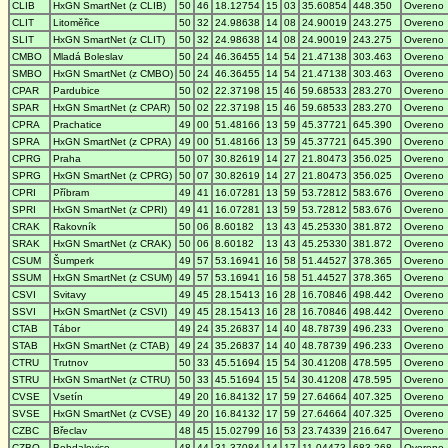
CLIB
HxGN SmartNet (z CLIB)
50
46
18.12754
15
03
35.60854
448.350
Overeno
CLIT
Litoměřice
50
32
24.98638
14
08
24.90019
243.275
Overeno
SLIT
HxGN SmartNet (z CLIT)
50
32
24.98638
14
08
24.90019
243.275
Overeno
CMBO
Mladá Boleslav
50
24
46.36455
14
54
21.47138
303.463
Overeno
SMBO
HxGN SmartNet (z CMBO)
50
24
46.36455
14
54
21.47138
303.463
Overeno
CPAR
Pardubice
50
02
22.37198
15
46
59.68533
283.270
Overeno
SPAR
HxGN SmartNet (z CPAR)
50
02
22.37198
15
46
59.68533
283.270
Overeno
CPRA
Prachatice
49
00
51.48166
13
59
45.37721
645.390
Overeno
SPRA
HxGN SmartNet (z CPRA)
49
00
51.48166
13
59
45.37721
645.390
Overeno
CPRG
Praha
50
07
30.82619
14
27
21.80473
356.025
Overeno
SPRG
HxGN SmartNet (z CPRG)
50
07
30.82619
14
27
21.80473
356.025
Overeno
CPRI
Příbram
49
41
16.07281
13
59
53.72812
583.676
Overeno
SPRI
HxGN SmartNet (z CPRI)
49
41
16.07281
13
59
53.72812
583.676
Overeno
CRAK
Rakovník
50
06
8.60182
13
43
45.25330
381.872
Overeno
SRAK
HxGN SmartNet (z CRAK)
50
06
8.60182
13
43
45.25330
381.872
Overeno
CSUM
Šumperk
49
57
53.16941
16
58
51.44527
378.365
Overeno
SSUM
HxGN SmartNet (z CSUM)
49
57
53.16941
16
58
51.44527
378.365
Overeno
CSVI
Svitavy
49
45
28.15413
16
28
16.70846
498.442
Overeno
SSVI
HxGN SmartNet (z CSVI)
49
45
28.15413
16
28
16.70846
498.442
Overeno
CTAB
Tábor
49
24
35.26837
14
40
48.78739
496.233
Overeno
STAB
HxGN SmartNet (z CTAB)
49
24
35.26837
14
40
48.78739
496.233
Overeno
CTRU
Trutnov
50
33
45.51694
15
54
30.41208
478.595
Overeno
STRU
HxGN SmartNet (z CTRU)
50
33
45.51694
15
54
30.41208
478.595
Overeno
CVSE
Vsetín
49
20
16.84132
17
59
27.64664
407.325
Overeno
SVSE
HxGN SmartNet (z CVSE)
49
20
16.84132
17
59
27.64664
407.325
Overeno
CZBC
Břeclav
48
45
15.02799
16
53
23.74339
216.647
Overeno
CZBO
Bohdalovice
48
44
31.37084
14
17
11.04473
683.268
Overeno