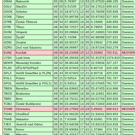
GRAK
Rakovník
50
09
5.76397
13
53
25.07520
498.235
Overeno
GSLV
Slavičín
49
05
4.51535
17
52
54.17613
409.415
Overeno
GSOK
Sokolov
50
10
18.87171
12
40
15.78269
535.839
Overeno
GTAB
Tábor
49
23
55.99758
14
38
53.97263
527.505
Overeno
GTRE
Česká Třebová
49
54
47.96000
16
26
0.15666
446.859
Overeno
GTRI
Třinec
49
40
56.72527
18
39
8.79855
365.604
Overeno
GVIM
Vimperk
49
03
20.09684
13
46
47.24993
743.699
Overeno
GZAC
Žacléř
50
40
5.74298
15
55
40.98588
637.622
Overeno
GZN2
Znojmo
48
49
43.60157
16
05
9.23642
279.466
Overeno
GZRU
Zruč nad Sázavou
49
48
48.06967
15
11
18.87244
543.279
Overeno
KUNZ
Kunžak
49
06
26.23308
15
12
3.33383
702.511
NEOVER
LYSH
Lysá hora
49
32
46.28434
18
26
51.31374
1374.910
Overeno
MOKR
Moravský Krumlov
49
02
36.86148
16
18
22.03634
327.157
Overeno
PLZN
ZČU-NTIS/Plzeň
49
43
35.67403
13
21
6.60716
425.230
Overeno
SPLZ
HxGN SmartNet (z PLZN)
49
43
35.67403
13
21
6.60716
425.230
Overeno
POL1
Polom
50
21
0.54514
16
19
20.07645
791.707
Overeno
SPOL
HxGN SmartNet (z POL1)
50
21
0.54514
16
19
20.07645
791.707
Overeno
TBEN
Benešov
49
46
44.83842
14
40
55.47455
414.968
Overeno
TBOS
Boskovice
49
29
16.09995
16
38
16.11691
453.962
Overeno
TBR2
Brno
49
10
18.75211
16
40
44.01704
303.826
Overeno
TCBU
České Budějovice
48
58
33.46492
14
29
33.71843
449.437
Overeno
TCHM
Chomutov
50
27
26.17593
13
24
5.45441
406.613
NEOVER
TCHO
Chotěboř
49
42
42.06230
15
40
21.54241
603.953
Overeno
THAB
Habartov
50
11
7.61646
12
33
8.32481
576.352
Overeno
TJES
Jeseník nad Odrou
49
36
53.64038
17
54
15.83219
314.918
Overeno
TKRN
Krnov
50
05
29.93084
17
41
1.37384
374.732
Overeno
TMIL
Milevsko
49
26
26.40547
14
22
40.22949
506.078
Overeno