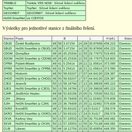
TRIMBLE
Trimble VRS NOW : Síťové řešení ověřeno
TopNet
TopNet : Síťové řešení ověřeno
GEOORBIT
GEOORBIT : Síťové řešení ověřeno
HxGN SmartNet
viz CZEPOS
Výsledky pro jednotlivé stanice z finálního řešení.
Stanice
Popis
B
L
H (ell.)
Statu
CBUD
České Budějovice
48
58
3.47154
14
28
30.97608
456.223
Overeno
SBUD
HxGN SmartNet (z CBUD)
48
58
3.47154
14
28
30.97608
456.223
Overeno
CDOM
Domažlice
49
26
45.25334
12
55
26.77675
519.603
Overeno
SDOM
HxGN SmartNet (z CDOM)
49
26
45.25334
12
55
26.77675
519.603
Overeno
CFRM
Frýdek-Místek
49
41
5.25414
18
21
11.45814
373.590
Overeno
SFRM
HxGN SmartNet (z CFRM)
49
41
5.25414
18
21
11.45814
373.590
Overeno
CHOD
Hodonín
48
50
58.63247
17
07
44.64130
228.387
Overeno
SHOD
HxGN SmartNet (z CHOD)
48
50
58.63247
17
07
44.64130
228.387
Overeno
CJES
Jeseník
50
13
58.16794
17
12
29.39828
495.223
Overeno
SJES
HxGN SmartNet (z CJES)
50
13
58.16794
17
12
29.39828
495.223
Overeno
CJHR
Jindřichův Hradec
49
08
52.83156
15
00
31.70530
543.521
Overeno
CJIH
Jihlava
49
23
36.79409
15
35
11.02462
576.839
Overeno
SJIH
HxGN SmartNet (z CJIH)
49
23
36.79409
15
35
11.02462
576.839
Overeno
CKRO
Kroměříž
49
17
50.93102
17
24
0.51417
258.576
Overeno
SKRO
HxGN SmartNet (z CKRO)
49
17
50.93102
17
24
0.51417
258.576
Overeno
CKVA
Karlovy Vary
50
13
57.33553
12
50
30.75148
446.082
Overeno
SKVA
HxGN SmartNet (z CKVA)
50
13
57.33553
12
50
30.75148
446.082
Overeno
CLIB
Liberec
50
46
18.12754
15
03
35.60854
448.350
Overeno