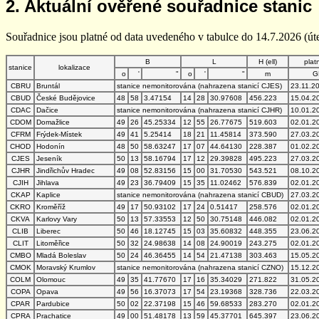
2. Aktuální ověřené souřadnice stanic
Souřadnice jsou platné od data uvedeného v tabulce do 14.7.2026 (úte
B
L
H (ell)
plat
stanice
lokalizace
o
'
"
o
'
"
m
G
CBRU
Bruntál
stanice nemonitorována (nahrazena stanicí CJES)
23.11.2
CBUD
České Budějovice
48
58
3.47154
14
28
30.97608
456.223
15.04.2
CDAC
Dačice
stanice nemonitorována (nahrazena stanicí CJHR)
10.01.2
CDOM
Domažlice
49
26
45.25334
12
55
26.77675
519.603
02.01.2
CFRM
Frýdek-Místek
49
41
5.25414
18
21
11.45814
373.590
27.03.2
CHOD
Hodonín
48
50
58.63247
17
07
44.64130
228.387
01.02.2
CJES
Jeseník
50
13
58.16794
17
12
29.39828
495.223
27.03.2
CJHR
Jindřichův Hradec
49
08
52.83156
15
00
31.70530
543.521
08.10.2
CJIH
Jihlava
49
23
36.79409
15
35
11.02462
576.839
02.01.2
CKAP
Kaplice
stanice nemonitorována (nahrazena stanicí CBUD)
27.03.2
CKRO
Kroměříž
49
17
50.93102
17
24
0.51417
258.576
02.01.2
CKVA
Karlovy Vary
50
13
57.33553
12
50
30.75148
446.082
02.01.2
CLIB
Liberec
50
46
18.12745
15
03
35.60832
448.355
23.06.2
CLIT
Litoměřice
50
32
24.98638
14
08
24.90019
243.275
02.01.2
CMBO
Mladá Boleslav
50
24
46.36455
14
54
21.47138
303.463
15.05.2
CMOK
Moravský Krumlov
stanice nemonitorována (nahrazena stanicí CZNO)
15.12.2
COLM
Olomouc
49
35
41.77670
17
16
35.34029
271.822
31.05.2
COPA
Opava
49
56
16.37073
17
54
23.19368
328.736
22.03.2
CPAR
Pardubice
50
02
22.37198
15
46
59.68533
283.270
02.01.2
CPRA
Prachatice
49
00
51.48178
13
59
45.37701
645.397
23.06.2