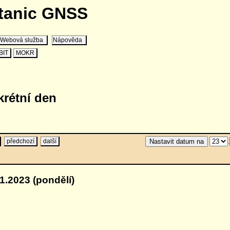
stanic GNSS
Webová služba
Nápověda
BIT
MOKR
krétní den
předchozí
další
.
1.2023 (pondělí)