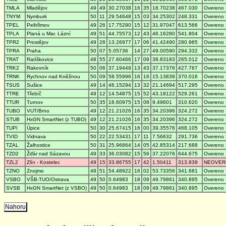
TMLA
Mladějov
49
49
30.27038
16
35
18.70238
467.030
Overeno
TNYM
Nymburk
50
11
29.54648
15
03
34.25302
248.331
Overeno
TPEL
Pelhřimov
49
26
17.75290
15
12
31.97047
613.566
Overeno
TPLA
Planá u Mar. Lázní
49
51
44.75573
12
43
46.16280
541.804
Overeno
TPR2
Prostějov
49
28
13.26977
17
06
41.42490
280.965
Overeno
TPRA
Praha
50
07
5.05736
14
27
49.00590
294.332
Overeno
TRAT
Ratíškovice
48
55
27.60466
17
09
38.83183
265.012
Overeno
TRK2
Rakovník
50
06
37.19449
13
43
37.17376
427.767
Overeno
TRNK
Rychnov nad Kněžnou
50
09
58.55996
16
16
15.13839
370.016
Overeno
TSUS
Sušice
49
14
46.15294
13
32
21.14694
517.295
Overeno
TTRE
Třebíč
49
12
14.54875
15
52
43.18122
529.261
Overeno
TTUR
Turnov
50
35
18.60975
15
08
9.49601
310.620
Overeno
TUBO
VUT/Brno
49
12
21.21026
16
35
34.20396
324.272
Overeno
STUB
HxGN SmartNet (z TUBO)
49
12
21.21026
16
35
34.20396
324.272
Overeno
TUPI
Úpice
50
30
25.67415
16
00
39.35576
468.105
Overeno
TVID
Vidnava
50
22
22.53431
17
11
7.56632
291.736
Overeno
TZAL
Žalhostice
50
31
25.96864
14
05
42.85314
217.688
Overeno
TZD2
Žďár nad Sázavou
49
33
36.03082
15
56
37.22076
644.675
Overeno
TZL2
Zlín - Kostelec
49
15
33.86755
17
42
1.50411
313.839
NEOVER
TZNO
Znojmo
48
51
54.48922
16
02
53.73356
341.681
Overeno
VSBO
VŠB-TUO/Ostrava
49
50
0.64983
18
09
49.79861
340.895
Overeno
SVSB
HxGN SmartNet (z VSBO)
49
50
0.64983
18
09
49.79861
340.895
Overeno
Nahoru