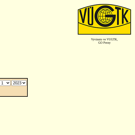
Vyvinuto ve VUGTK,
GO Pecny
.