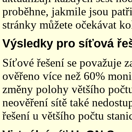
proběhne, jakmile jsou patř
stránky můžete očekávat kol
Výsledky pro síťová ře
Síťové řešení se považuje z
ověřeno více než 60% monit
změny polohy většího počt
neověření sítě také nedostu
řešení u většího počtu stani