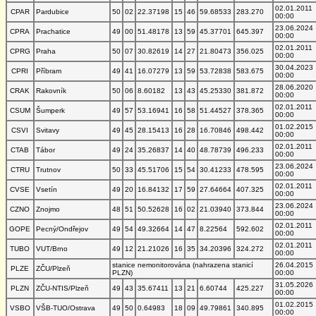
02.01.2011
CPAR
Pardubice
50
02
22.37198
15
46
59.68533
283.270
00:00
23.06.2024
CPRA
Prachatice
49
00
51.48178
13
59
45.37701
645.397
00:00
02.01.2011
CPRG
Praha
50
07
30.82619
14
27
21.80473
356.025
00:00
30.04.2023
CPRI
Příbram
49
41
16.07279
13
59
53.72838
583.675
00:00
28.06.2020
CRAK
Rakovník
50
06
8.60182
13
43
45.25330
381.872
00:00
02.01.2011
CSUM
Šumperk
49
57
53.16941
16
58
51.44527
378.365
00:00
01.02.2015
CSVI
Svitavy
49
45
28.15413
16
28
16.70846
498.442
00:00
02.01.2011
CTAB
Tábor
49
24
35.26837
14
40
48.78739
496.233
00:00
23.06.2024
CTRU
Trutnov
50
33
45.51706
15
54
30.41233
478.595
00:00
02.01.2011
CVSE
Vsetín
49
20
16.84132
17
59
27.64664
407.325
00:00
23.06.2024
CZNO
Znojmo
48
51
50.52628
16
02
21.03940
373.844
00:00
02.01.2011
GOPE
Pecný/Ondřejov
49
54
49.32664
14
47
8.22564
592.602
00:00
02.01.2011
TUBO
VUT/Brno
49
12
21.21026
16
35
34.20396
324.272
00:00
stanice nemonitorována (nahrazena stanicí
26.04.2015
PLZE
ZČU/Plzeň
PLZN)
00:00
31.05.2026
PLZN
ZČU-NTIS/Plzeň
49
43
35.67411
13
21
6.60744
425.227
00:00
01.02.2015
VSBO
VŠB-TUO/Ostrava
49
50
0.64983
18
09
49.79861
340.895
00:00