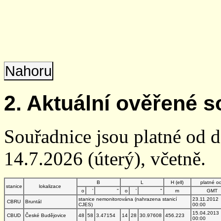
Nahoru
2. Aktuální ověřené s
Souřadnice jsou platné od 
14.7.2026 (úterý), včetně.
B
L
H (ell)
platné o
stanice
lokalizace
o
'
"
o
'
"
m
GMT
stanice nemonitorována (nahrazena stanicí
23.11.2012
CBRU
Bruntál
CJES)
00:00
15.04.2013
CBUD
České Budějovice
48
58
3.47154
14
28
30.97608
456.223
00:00