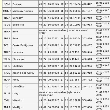
15.05.2016
CZZA
Zašová
49
29
16.89175
18
02
29.79474
416.842
00:00
08.10.2017
MOKR
Moravský Krumlov
49
02
36.86148
16
18
22.03634
327.157
00:00
30.04.2023
TBEN
Benešov
49
46
44.83842
14
40
55.47454
414.968
00:00
30.04.2023
TBOS
Boskovice
49
29
16.09995
16
38
16.11693
453.963
00:00
stanice nemonitorována (nahrazena stanicí
23.07.2017
TBRN
Brno
TBR2)
00:00
18.03.2018
TBR2
Brno
49
10
18.75211
16
40
44.01704
303.826
00:00
30.04.2023
TCBU
České Budějovice
48
58
33.46492
14
29
33.71843
449.437
00:00
30.04.2023
THAB
Habartov
50
11
7.61639
12
33
8.32478
576.346
00:00
04.12.2016
TCHM
Chomutov
50
27
26.17593
13
24
5.45441
406.613
00:00
23.06.2024
TCHO
Chotěboř
49
42
42.06217
15
40
21.54256
603.954
00:00
04.12.2016
TJES
Jeseník nad Odrou
49
36
53.64038
17
54
15.83219
314.918
00:00
04.12.2016
TKRN
Krnov
50
05
29.93084
17
41
1.37384
374.732
00:00
23.06.2024
TLIT
Litoměřice
50
32
31.75997
14
08
41.28217
244.753
00:00
stanice nemonitorována (vyřazena z
01.01.2022
TLUB
Luby
monitoringu)
00:00
04.12.2016
TMIL
Milevsko
49
26
26.40547
14
22
40.22949
506.078
00:00
04.12.2016
TMLA
Mladějov
49
49
30.27038
16
35
18.70238
467.030
00:00