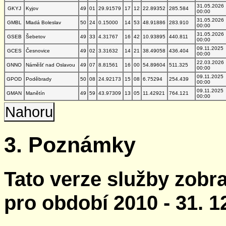
31.05.2026
GKYJ
Kyjov
49
01
29.91579
17
12
22.89352
285.584
00:00
31.05.2026
GMBL
Mladá Boleslav
50
24
0.15000
14
53
48.91886
283.910
00:00
31.05.2026
GSEB
Šebetov
49
33
4.31767
16
42
10.93895
440.811
00:00
09.11.2025
GCES
Česnovice
49
02
3.31632
14
21
38.49058
436.404
00:00
22.03.2026
GNNO
Náměšť nad Oslavou
49
07
8.81561
16
00
54.89604
511.325
00:00
09.11.2025
GPOD
Poděbrady
50
08
24.92173
15
08
6.75294
254.439
00:00
09.11.2025
GMAN
Manětín
49
59
43.97309
13
05
11.42921
764.121
00:00
Nahoru
3. Poznámky
Tato verze služby zobr
pro období 2010 - 31. 1