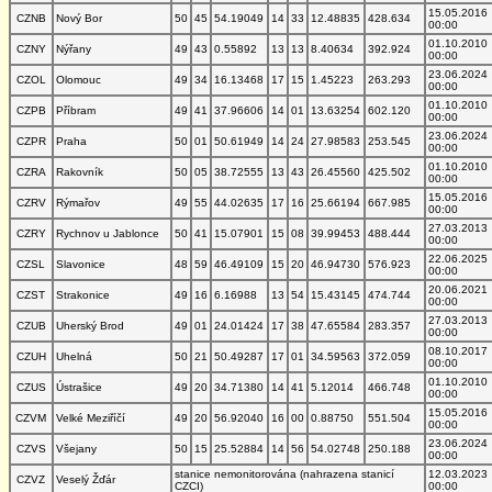
15.05.2016
CZNB
Nový Bor
50
45
54.19049
14
33
12.48835
428.634
00:00
01.10.2010
CZNY
Nýřany
49
43
0.55892
13
13
8.40634
392.924
00:00
23.06.2024
CZOL
Olomouc
49
34
16.13468
17
15
1.45223
263.293
00:00
01.10.2010
CZPB
Příbram
49
41
37.96606
14
01
13.63254
602.120
00:00
23.06.2024
CZPR
Praha
50
01
50.61949
14
24
27.98583
253.545
00:00
01.10.2010
CZRA
Rakovník
50
05
38.72555
13
43
26.45560
425.502
00:00
15.05.2016
CZRV
Rýmařov
49
55
44.02635
17
16
25.66194
667.985
00:00
27.03.2013
CZRY
Rychnov u Jablonce
50
41
15.07901
15
08
39.99453
488.444
00:00
22.06.2025
CZSL
Slavonice
48
59
46.49109
15
20
46.94730
576.923
00:00
20.06.2021
CZST
Strakonice
49
16
6.16988
13
54
15.43145
474.744
00:00
27.03.2013
CZUB
Uherský Brod
49
01
24.01424
17
38
47.65584
283.357
00:00
08.10.2017
CZUH
Uhelná
50
21
50.49287
17
01
34.59563
372.059
00:00
01.10.2010
CZUS
Ústrašice
49
20
34.71380
14
41
5.12014
466.748
00:00
15.05.2016
CZVM
Velké Meziříčí
49
20
56.92040
16
00
0.88750
551.504
00:00
23.06.2024
CZVS
Všejany
50
15
25.52884
14
56
54.02748
250.188
00:00
stanice nemonitorována (nahrazena stanicí
12.03.2023
CZVZ
Veselý Žďár
CZCI)
00:00