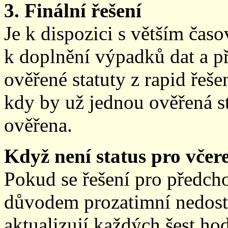
3. Finální řešení
Je k dispozici s větším ča
k doplnění výpadků dat a př
ověřené statuty z rapid řeše
kdy by už jednou ověřená st
ověřena.
Když není status pro včere
Pokud se řešení pro předch
důvodem prozatimní nedostup
aktualizují každých šest h