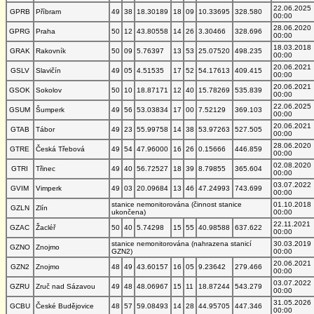
22.06.2025
GPRB
Příbram
49
38
18.30189
18
09
10.33695
328.580
00:00
28.06.2020
GPRG
Praha
50
12
43.80558
14
26
3.30466
328.696
00:00
18.03.2018
GRAK
Rakovník
50
09
5.76397
13
53
25.07520
498.235
00:00
20.06.2021
GSLV
Slavičín
49
05
4.51535
17
52
54.17613
409.415
00:00
20.06.2021
GSOK
Sokolov
50
10
18.87171
12
40
15.78269
535.839
00:00
22.06.2025
GSUM
Šumperk
49
56
53.03834
17
00
7.52129
369.103
00:00
20.06.2021
GTAB
Tábor
49
23
55.99758
14
38
53.97263
527.505
00:00
28.06.2020
GTRE
Česká Třebová
49
54
47.96000
16
26
0.15666
446.859
00:00
02.08.2020
GTRI
Třinec
49
40
56.72527
18
39
8.79855
365.604
00:00
03.07.2022
GVIM
Vimperk
49
03
20.09684
13
46
47.24993
743.699
00:00
stanice nemonitorována (činnost stanice
01.10.2018
GZLN
Zlín
ukončena)
00:00
22.11.2021
GZAC
Žacléř
50
40
5.74298
15
55
40.98588
637.622
00:00
stanice nemonitorována (nahrazena stanicí
30.03.2019
GZNO
Znojmo
GZN2)
00:00
20.06.2021
GZN2
Znojmo
48
49
43.60157
16
05
9.23642
279.466
00:00
03.07.2022
GZRU
Zruč nad Sázavou
49
48
48.06967
15
11
18.87244
543.279
00:00
31.05.2026
GCBU
České Budějovice
48
57
59.08493
14
28
44.95705
447.346
00:00