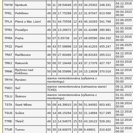
04.12.2016
TNYM
Nymburk
50
11
29.54648
15
03
34.25302
248.331
00:00
30.04.2023
TPEL
Pelhřimov
49
26
17.75289
15
12
31.97047
613.566
00:00
22.06.2025
TPLA
Planá u Mar. Lázní
49
51
44.75558
12
43
46.16283
541.796
00:00
31.05.2026
TPR2
Prostějov
49
28
13.26972
17
06
41.42488
280.981
00:00
04.12.2016
TPRA
Praha
50
07
5.05736
14
27
49.00590
294.332
00:00
22.06.2025
TPZ2
Plzeň
49
43
57.09898
13
18
46.41203
455.247
00:00
04.12.2016
TRAT
Ratíškovice
48
55
27.60466
17
09
38.83183
265.012
00:00
18.03.2018
TRK2
Rakovník
50
06
37.19449
13
43
37.17376
427.767
00:00
Rychnov nad
04.12.2016
TRNK
50
09
58.55996
16
16
15.13839
370.016
Kněžnou
00:00
stanice nemonitorována (vyřazena z
01.01.2022
TRYN
Rynárec
monitoringu)
00:00
stanice nemonitorována (nahrazena stanicí
09.11.2018
TSEC
Seč
TCHO)
00:00
stanice nemonitorována (vyřazena z
01.01.2022
TSLU
Šluknov
monitoringu)
00:00
23.06.2024
TSTA
Staré Město
50
09
44.39910
16
56
51.94082
603.491
00:00
04.12.2016
TSUS
Sušice
49
14
46.15294
13
32
21.14694
517.295
00:00
04.12.2016
TTRE
Třebíč
49
12
14.54875
15
52
43.18122
529.261
00:00
04.12.2016
TTUR
Turnov
50
35
18.60975
15
08
9.49601
310.620
00:00