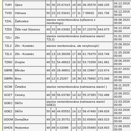
04.12.2016
TUPI
Úpice
50
30
25.67415
16
00
39.35576
468.105
00:00
04.12.2016
TVID
Vidnava
50
22
22.53431
17
11
7.56632
291.736
00:00
stanice nemonitorována (vyřazena z
06.08.2023
TZAL
Žalhostice
monitoringu)
00:00
04.12.2016
TZD2
Žďár nad Sázavou
49
33
36.03082
15
56
37.22076
644.675
00:00
stanice nemonitorována (nahrazena stanicí
01.01.2022
TZLI
Zlín
TZL2)
00:00
25.08.2024
TZL2
Zlín - Kostelec
stanice monitorována, ale nevyhovující
00:00
31.05.2026
TZL3
Zlín - Kostelec
49
13
16.39339
17
39
41.76370
333.749
00:00
28.06.2020
TZNO
Znojmo
48
51
54.48922
16
02
53.73356
341.681
00:00
03.07.2022
GBRE
Břeclav
48
45
28.48601
16
53
39.15967
210.674
00:00
20.06.2021
GBRN
Brno
49
12
4.25267
16
36
43.76662
273.346
00:00
09.11.2025
GCIM
Čimelice
stanice nemonitorována (nahrazena stanicí )
00:00
20.06.2021
GCET
Cetviny
48
36
56.03780
14
32
55.37365
702.488
00:00
stanice nemonitorována (nahrazena stanicí
22.03.2026
GDEC
Děčín
GDE2)
00:00
22.03.2026
GDE2
Děčín
50
46
44.65552
14
12
58.47460
199.626
00:00
03.07.2022
GDOM
Domažlice
49
26
23.35751
12
55
52.65600
483.023
00:00
22.06.2025
GHOS
Hostomice
49
49
4.02096
14
02
20.05460
418.603
00:00