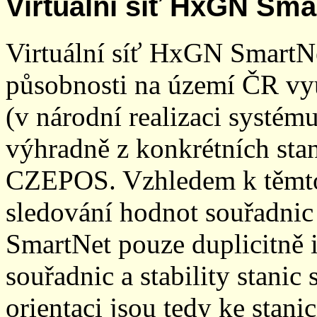
Virtuální síť HxGN Sma
Virtuální síť HxGN SmartN
působnosti na území ČR vyu
(v národní realizaci systé
výhradně z konkrétních stani
CZEPOS. Vzhledem k těmto
sledování hodnot souřadnic 
SmartNet pouze duplicitně
souřadnic a stability stani
orientaci jsou tedy ke sta