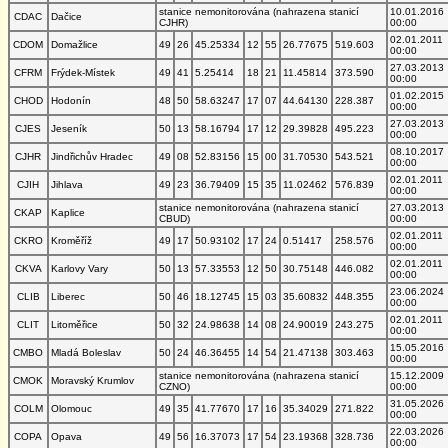
stanice nemonitorována (nahrazena stanicí
10.01.2016
CDAC
Dačice
CJHR)
00:00
02.01.2011
CDOM
Domažlice
49
26
45.25334
12
55
26.77675
519.603
00:00
27.03.2013
CFRM
Frýdek-Místek
49
41
5.25414
18
21
11.45814
373.590
00:00
01.02.2015
CHOD
Hodonín
48
50
58.63247
17
07
44.64130
228.387
00:00
27.03.2013
CJES
Jeseník
50
13
58.16794
17
12
29.39828
495.223
00:00
08.10.2017
CJHR
Jindřichův Hradec
49
08
52.83156
15
00
31.70530
543.521
00:00
02.01.2011
CJIH
Jihlava
49
23
36.79409
15
35
11.02462
576.839
00:00
stanice nemonitorována (nahrazena stanicí
27.03.2013
CKAP
Kaplice
CBUD)
00:00
02.01.2011
CKRO
Kroměříž
49
17
50.93102
17
24
0.51417
258.576
00:00
02.01.2011
CKVA
Karlovy Vary
50
13
57.33553
12
50
30.75148
446.082
00:00
23.06.2024
CLIB
Liberec
50
46
18.12745
15
03
35.60832
448.355
00:00
02.01.2011
CLIT
Litoměřice
50
32
24.98638
14
08
24.90019
243.275
00:00
15.05.2016
CMBO
Mladá Boleslav
50
24
46.36455
14
54
21.47138
303.463
00:00
stanice nemonitorována (nahrazena stanicí
15.12.2009
CMOK
Moravský Krumlov
CZNO)
00:00
31.05.2026
COLM
Olomouc
49
35
41.77670
17
16
35.34029
271.822
00:00
22.03.2026
COPA
Opava
49
56
16.37073
17
54
23.19368
328.736
00:00