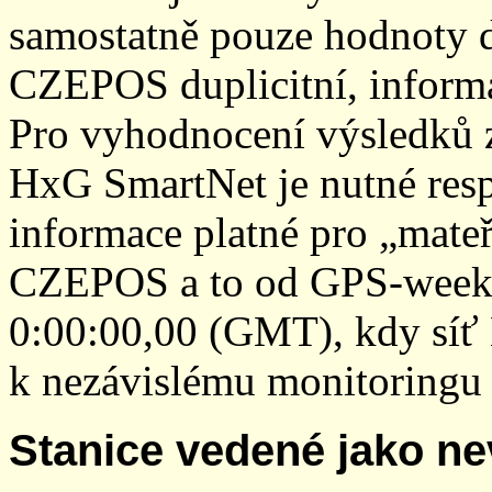
samostatně pouze hodnoty den
CZEPOS duplicitní, inform
Pro vyhodnocení výsledků z
HxG SmartNet je nutné resp
informace platné pro „mateř
CZEPOS a to od GPS-week 2
0:00:00,00 (GMT), kdy sí
k nezávislému monitoringu 
Stanice vedené jako ne