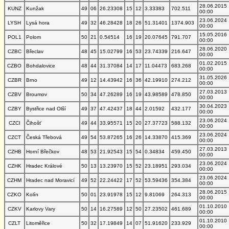
28.06.2015
KUNZ
Kunžak
49
06
26.23308
15
12
3.33383
702.511
00:00
23.06.2024
LYSH
Lysá hora
49
32
46.28428
18
26
51.31401
1374.903
00:00
15.05.2016
POL1
Polom
50
21
0.54514
16
19
20.07645
791.707
00:00
28.06.2020
CZBC
Břeclav
48
45
15.02799
16
53
23.74339
216.647
00:00
01.02.2015
CZBO
Bohdalovice
48
44
31.37084
14
17
11.04473
683.268
00:00
31.05.2026
CZBR
Brno
49
12
14.43942
16
36
42.19910
274.212
00:00
27.03.2013
CZBV
Broumov
50
34
47.26289
16
19
43.98589
478.850
00:00
30.04.2023
CZBY
Bystřice nad Olší
49
37
47.42437
18
44
2.01592
432.177
00:00
23.06.2024
CZCI
Čihošť
49
44
33.95571
15
20
27.37723
588.132
00:00
23.06.2024
CZCT
Česká Třebová
49
54
53.87265
16
26
14.33870
415.369
00:00
27.03.2013
CZHB
Horní Břečkov
48
53
21.92543
15
54
0.34834
459.450
00:00
23.06.2024
CZHK
Hradec Králové
50
13
13.23970
15
52
23.18951
293.034
00:00
23.06.2024
CZHM
Hradec nad Moravicí
49
52
22.24422
17
52
53.59436
354.384
00:00
28.06.2015
CZKO
Kolín
50
01
23.91978
15
12
9.81069
264.313
00:00
01.10.2010
CZKV
Karlovy Vary
50
14
16.27589
12
50
27.23502
461.689
00:00
01.10.2010
CZLT
Litoměřice
50
32
17.19849
14
07
51.91620
233.929
00:00