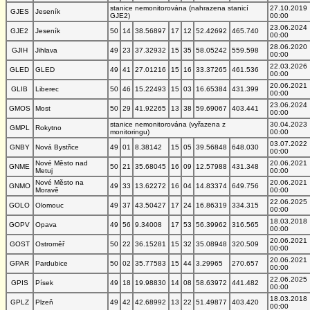
stanice nemonitorována (nahrazena stanicí
27.10.2019
GJES
Jeseník
GJE2)
00:00
23.06.2024
GJE2
Jeseník
50
14
38.56897
17
12
52.42692
465.740
00:00
28.06.2020
GJIH
Jihlava
49
23
37.32932
15
35
58.05242
559.598
00:00
22.03.2026
GLED
GLED
49
41
27.01216
15
16
33.37265
461.536
00:00
20.06.2021
GLIB
Liberec
50
46
15.22493
15
03
16.65384
431.399
00:00
23.06.2024
GMOS
Most
50
29
41.92265
13
38
59.69067
403.441
00:00
stanice nemonitorována (vyřazena z
30.04.2023
GMPL
Rokytno
monitoringu)
00:00
03.07.2022
GNBY
Nová Bystřice
49
01
8.38142
15
05
39.56848
648.030
00:00
Nové Město nad
20.06.2021
GNME
50
21
35.68045
16
09
12.57988
431.348
Metuj
00:00
Nové Město na
20.06.2021
GNMO
49
33
13.62272
16
04
14.83374
649.756
Moravě
00:00
22.06.2025
GOLO
Olomouc
49
37
43.50427
17
24
16.86319
334.315
00:00
18.03.2018
GOPV
Opava
49
56
9.34008
17
53
56.39962
316.565
00:00
20.06.2021
GOST
Ostroměř
50
22
36.15281
15
32
35.08948
320.509
00:00
20.06.2021
GPAR
Pardubice
50
02
35.77583
15
44
3.29965
270.657
00:00
22.06.2025
GPIS
Písek
49
18
19.98830
14
08
58.63972
441.482
00:00
18.03.2018
GPLZ
Plzeň
49
42
42.68992
13
22
51.49877
403.420
00:00