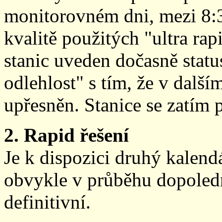
monitorovném dni, mezi 8:
kvalitě použitých "ultra ra
stanic uveden dočasně stat
odlehlost" s tím, že v další
upřesněn. Stanice se zatím
2. Rapid řešení
Je k dispozici druhý kalen
obvykle v průběhu dopoledne
definitivní.