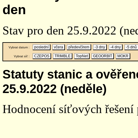
den
Stav pro den 25.9.2022 (ne
poslední
včera
předevčírem
-3 dny
-4 dny
-5 dnů
Vybrat datum :
CZEPOS
TRIMBLE
TopNet
GEOORBIT
MOKR
Vybrat síť :
Statuty stanic a ověře
25.9.2022 (neděle)
Hodnocení síťových řešení p