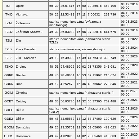
04.12.2016
TUPI
Úpice
50
30
25.67415
16
00
39.35576
468.105
00:00
04.12.2016
TVID
Vidnava
50
22
22.53431
17
11
7.56632
291.736
00:00
stanice nemonitorována (vyřazena z
06.08.2023
TZAL
Žalhostice
monitoringu)
00:00
04.12.2016
TZD2
Žďár nad Sázavou
49
33
36.03082
15
56
37.22076
644.675
00:00
stanice nemonitorována (nahrazena stanicí
01.01.2022
TZLI
Zlín
TZL2)
00:00
25.08.2024
TZL2
Zlín - Kostelec
stanice monitorována, ale nevyhovující
00:00
31.05.2026
TZL3
Zlín - Kostelec
49
13
16.39339
17
39
41.76370
333.749
00:00
28.06.2020
TZNO
Znojmo
48
51
54.48922
16
02
53.73356
341.681
00:00
03.07.2022
GBRE
Břeclav
48
45
28.48601
16
53
39.15967
210.674
00:00
20.06.2021
GBRN
Brno
49
12
4.25267
16
36
43.76662
273.346
00:00
09.11.2025
GCIM
Čimelice
stanice nemonitorována (nahrazena stanicí )
00:00
20.06.2021
GCET
Cetviny
48
36
56.03780
14
32
55.37365
702.488
00:00
stanice nemonitorována (nahrazena stanicí
22.03.2026
GDEC
Děčín
GDE2)
00:00
22.03.2026
GDE2
Děčín
50
46
44.65552
14
12
58.47460
199.626
00:00
03.07.2022
GDOM
Domažlice
49
26
23.35751
12
55
52.65600
483.023
00:00
22.06.2025
GHOS
Hostomice
49
49
4.02096
14
02
20.05460
418.603
00:00