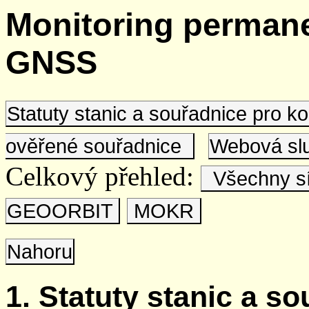
Monitoring permane
GNSS
Statuty stanic a souřadnice pro 
ověřené souřadnice
Webová s
Celkový přehled:
Všechny s
GEOORBIT
MOKR
Nahoru
1. Statuty stanic a s