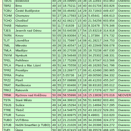
TBOS
Boskovice
49
29
16.09995
16
38
16.11693
453.963
Overeno
TBR2
Brno
49
10
18.75211
16
40
44.01704
303.826
Overeno
TCBU
České Budějovice
48
58
33.46492
14
29
33.71843
449.437
Overeno
TCHM
Chomutov
50
27
26.17593
13
24
5.45441
406.613
Overeno
TCHO
Chotěboř
49
42
42.06217
15
40
21.54256
603.954
Overeno
THAB
Habartov
50
11
7.61639
12
33
8.32478
576.346
Overeno
TJES
Jeseník nad Odrou
49
36
53.64038
17
54
15.83219
314.918
Overeno
TKRN
Krnov
50
05
29.93084
17
41
1.37384
374.732
Overeno
TLIT
Litoměřice
50
32
31.75997
14
08
41.28217
244.753
Overeno
TMIL
Milevsko
49
26
26.40547
14
22
40.22949
506.078
Overeno
TMLA
Mladějov
49
49
30.27038
16
35
18.70238
467.030
Overeno
TNYM
Nymburk
50
11
29.54648
15
03
34.25302
248.331
Overeno
TPEL
Pelhřimov
49
26
17.75289
15
12
31.97047
613.566
Overeno
TPLA
Planá u Mar. Lázní
49
51
44.75558
12
43
46.16283
541.796
Overeno
TPR2
Prostějov
49
28
13.26977
17
06
41.42490
280.965
Overeno
TPRA
Praha
50
07
5.05736
14
27
49.00590
294.332
Overeno
TPZ2
Plzeň
49
43
57.09898
13
18
46.41203
455.247
Overeno
TRAT
Ratíškovice
48
55
27.60466
17
09
38.83183
265.012
Overeno
TRK2
Rakovník
50
06
37.19449
13
43
37.17376
427.767
Overeno
TRNK
Rychnov nad Kněžnou
50
09
58.55996
16
16
15.13839
370.016
NEOVER
TSTA
Staré Město
50
09
44.39910
16
56
51.94082
603.491
Overeno
TSUS
Sušice
49
14
46.15294
13
32
21.14694
517.295
Overeno
TTRE
Třebíč
49
12
14.54875
15
52
43.18122
529.261
Overeno
TTUR
Turnov
50
35
18.60975
15
08
9.49601
310.620
Overeno
TUBO
VUT/Brno
49
12
21.21026
16
35
34.20396
324.272
Overeno
STUB
HxGN SmartNet (z TUBO)
49
12
21.21026
16
35
34.20396
324.272
Overeno
TUPI
Úpice
50
30
25.67415
16
00
39.35576
468.105
Overeno