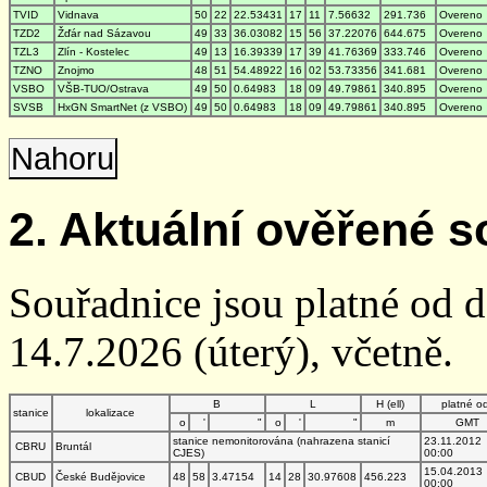
TVID
Vidnava
50
22
22.53431
17
11
7.56632
291.736
Overeno
TZD2
Žďár nad Sázavou
49
33
36.03082
15
56
37.22076
644.675
Overeno
TZL3
Zlín - Kostelec
49
13
16.39339
17
39
41.76369
333.746
Overeno
TZNO
Znojmo
48
51
54.48922
16
02
53.73356
341.681
Overeno
VSBO
VŠB-TUO/Ostrava
49
50
0.64983
18
09
49.79861
340.895
Overeno
SVSB
HxGN SmartNet (z VSBO)
49
50
0.64983
18
09
49.79861
340.895
Overeno
Nahoru
2. Aktuální ověřené s
Souřadnice jsou platné od 
14.7.2026 (úterý), včetně.
B
L
H (ell)
platné o
stanice
lokalizace
o
'
"
o
'
"
m
GMT
stanice nemonitorována (nahrazena stanicí
23.11.2012
CBRU
Bruntál
CJES)
00:00
15.04.2013
CBUD
České Budějovice
48
58
3.47154
14
28
30.97608
456.223
00:00