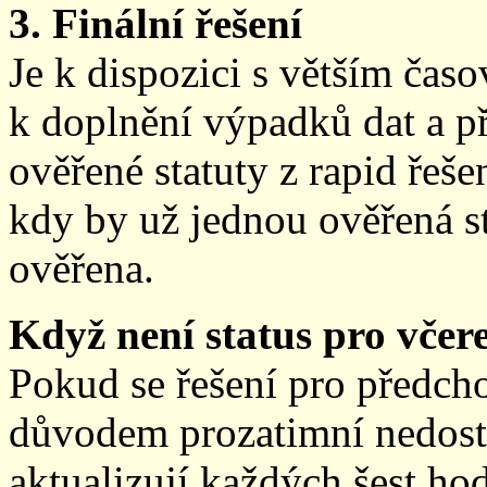
3. Finální řešení
Je k dispozici s větším ča
k doplnění výpadků dat a př
ověřené statuty z rapid řeše
kdy by už jednou ověřená st
ověřena.
Když není status pro včere
Pokud se řešení pro předch
důvodem prozatimní nedostup
aktualizují každých šest h