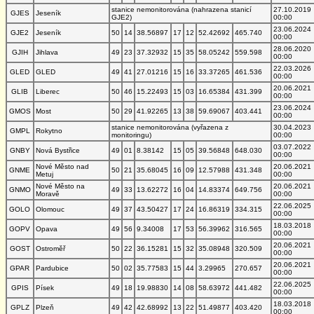
stanice nemonitorována (nahrazena stanicí
27.10.2019
GJES
Jeseník
GJE2)
00:00
23.06.2024
GJE2
Jeseník
50
14
38.56897
17
12
52.42692
465.740
00:00
28.06.2020
GJIH
Jihlava
49
23
37.32932
15
35
58.05242
559.598
00:00
22.03.2026
GLED
GLED
49
41
27.01216
15
16
33.37265
461.536
00:00
20.06.2021
GLIB
Liberec
50
46
15.22493
15
03
16.65384
431.399
00:00
23.06.2024
GMOS
Most
50
29
41.92265
13
38
59.69067
403.441
00:00
stanice nemonitorována (vyřazena z
30.04.2023
GMPL
Rokytno
monitoringu)
00:00
03.07.2022
GNBY
Nová Bystřice
49
01
8.38142
15
05
39.56848
648.030
00:00
Nové Město nad
20.06.2021
GNME
50
21
35.68045
16
09
12.57988
431.348
Metuj
00:00
Nové Město na
20.06.2021
GNMO
49
33
13.62272
16
04
14.83374
649.756
Moravě
00:00
22.06.2025
GOLO
Olomouc
49
37
43.50427
17
24
16.86319
334.315
00:00
18.03.2018
GOPV
Opava
49
56
9.34008
17
53
56.39962
316.565
00:00
20.06.2021
GOST
Ostroměř
50
22
36.15281
15
32
35.08948
320.509
00:00
20.06.2021
GPAR
Pardubice
50
02
35.77583
15
44
3.29965
270.657
00:00
22.06.2025
GPIS
Písek
49
18
19.98830
14
08
58.63972
441.482
00:00
18.03.2018
GPLZ
Plzeň
49
42
42.68992
13
22
51.49877
403.420
00:00