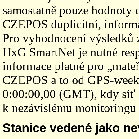
samostatně pouze hodnoty den
CZEPOS duplicitní, inform
Pro vyhodnocení výsledků z
HxG SmartNet je nutné resp
informace platné pro „mateř
CZEPOS a to od GPS-week 2
0:00:00,00 (GMT), kdy sí
k nezávislému monitoringu 
Stanice vedené jako ne