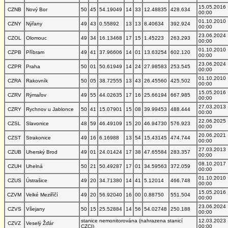
15.05.2016
CZNB
Nový Bor
50
45
54.19049
14
33
12.48835
428.634
00:00
01.10.2010
CZNY
Nýřany
49
43
0.55892
13
13
8.40634
392.924
00:00
23.06.2024
CZOL
Olomouc
49
34
16.13468
17
15
1.45223
263.293
00:00
01.10.2010
CZPB
Příbram
49
41
37.96606
14
01
13.63254
602.120
00:00
23.06.2024
CZPR
Praha
50
01
50.61949
14
24
27.98583
253.545
00:00
01.10.2010
CZRA
Rakovník
50
05
38.72555
13
43
26.45560
425.502
00:00
15.05.2016
CZRV
Rýmařov
49
55
44.02635
17
16
25.66194
667.985
00:00
27.03.2013
CZRY
Rychnov u Jablonce
50
41
15.07901
15
08
39.99453
488.444
00:00
22.06.2025
CZSL
Slavonice
48
59
46.49109
15
20
46.94730
576.923
00:00
20.06.2021
CZST
Strakonice
49
16
6.16988
13
54
15.43145
474.744
00:00
27.03.2013
CZUB
Uherský Brod
49
01
24.01424
17
38
47.65584
283.357
00:00
08.10.2017
CZUH
Uhelná
50
21
50.49287
17
01
34.59563
372.059
00:00
01.10.2010
CZUS
Ústrašice
49
20
34.71380
14
41
5.12014
466.748
00:00
15.05.2016
CZVM
Velké Meziříčí
49
20
56.92040
16
00
0.88750
551.504
00:00
23.06.2024
CZVS
Všejany
50
15
25.52884
14
56
54.02748
250.188
00:00
stanice nemonitorována (nahrazena stanicí
12.03.2023
CZVZ
Veselý Žďár
CZCI)
00:00