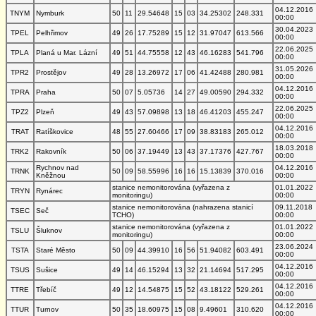
04.12.2016
TNYM
Nymburk
50
11
29.54648
15
03
34.25302
248.331
00:00
30.04.2023
TPEL
Pelhřimov
49
26
17.75289
15
12
31.97047
613.566
00:00
22.06.2025
TPLA
Planá u Mar. Lázní
49
51
44.75558
12
43
46.16283
541.796
00:00
31.05.2026
TPR2
Prostějov
49
28
13.26972
17
06
41.42488
280.981
00:00
04.12.2016
TPRA
Praha
50
07
5.05736
14
27
49.00590
294.332
00:00
22.06.2025
TPZ2
Plzeň
49
43
57.09898
13
18
46.41203
455.247
00:00
04.12.2016
TRAT
Ratíškovice
48
55
27.60466
17
09
38.83183
265.012
00:00
18.03.2018
TRK2
Rakovník
50
06
37.19449
13
43
37.17376
427.767
00:00
Rychnov nad
04.12.2016
TRNK
50
09
58.55996
16
16
15.13839
370.016
Kněžnou
00:00
stanice nemonitorována (vyřazena z
01.01.2022
TRYN
Rynárec
monitoringu)
00:00
stanice nemonitorována (nahrazena stanicí
09.11.2018
TSEC
Seč
TCHO)
00:00
stanice nemonitorována (vyřazena z
01.01.2022
TSLU
Šluknov
monitoringu)
00:00
23.06.2024
TSTA
Staré Město
50
09
44.39910
16
56
51.94082
603.491
00:00
04.12.2016
TSUS
Sušice
49
14
46.15294
13
32
21.14694
517.295
00:00
04.12.2016
TTRE
Třebíč
49
12
14.54875
15
52
43.18122
529.261
00:00
04.12.2016
TTUR
Turnov
50
35
18.60975
15
08
9.49601
310.620
00:00