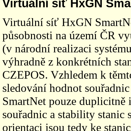
Virtuální síť HxGN Sma
Virtuální síť HxGN SmartN
působnosti na území ČR vyu
(v národní realizaci systé
výhradně z konkrétních stani
CZEPOS. Vzhledem k těmto
sledování hodnot souřadnic 
SmartNet pouze duplicitně
souřadnic a stability stani
orientaci jsou tedy ke sta