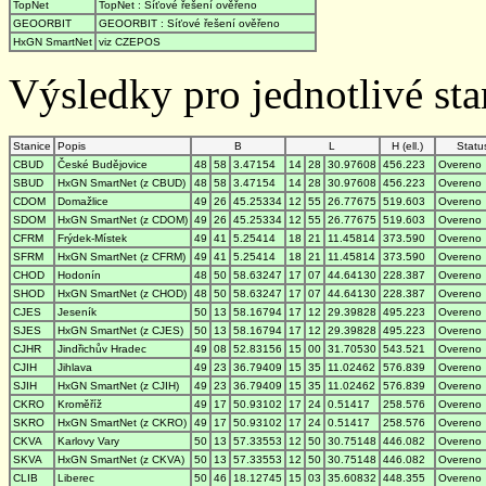
TopNet
TopNet : Síťové řešení ověřeno
GEOORBIT
GEOORBIT : Síťové řešení ověřeno
HxGN SmartNet
viz CZEPOS
Výsledky pro jednotlivé stan
Stanice
Popis
B
L
H (ell.)
Statu
CBUD
České Budějovice
48
58
3.47154
14
28
30.97608
456.223
Overeno
SBUD
HxGN SmartNet (z CBUD)
48
58
3.47154
14
28
30.97608
456.223
Overeno
CDOM
Domažlice
49
26
45.25334
12
55
26.77675
519.603
Overeno
SDOM
HxGN SmartNet (z CDOM)
49
26
45.25334
12
55
26.77675
519.603
Overeno
CFRM
Frýdek-Místek
49
41
5.25414
18
21
11.45814
373.590
Overeno
SFRM
HxGN SmartNet (z CFRM)
49
41
5.25414
18
21
11.45814
373.590
Overeno
CHOD
Hodonín
48
50
58.63247
17
07
44.64130
228.387
Overeno
SHOD
HxGN SmartNet (z CHOD)
48
50
58.63247
17
07
44.64130
228.387
Overeno
CJES
Jeseník
50
13
58.16794
17
12
29.39828
495.223
Overeno
SJES
HxGN SmartNet (z CJES)
50
13
58.16794
17
12
29.39828
495.223
Overeno
CJHR
Jindřichův Hradec
49
08
52.83156
15
00
31.70530
543.521
Overeno
CJIH
Jihlava
49
23
36.79409
15
35
11.02462
576.839
Overeno
SJIH
HxGN SmartNet (z CJIH)
49
23
36.79409
15
35
11.02462
576.839
Overeno
CKRO
Kroměříž
49
17
50.93102
17
24
0.51417
258.576
Overeno
SKRO
HxGN SmartNet (z CKRO)
49
17
50.93102
17
24
0.51417
258.576
Overeno
CKVA
Karlovy Vary
50
13
57.33553
12
50
30.75148
446.082
Overeno
SKVA
HxGN SmartNet (z CKVA)
50
13
57.33553
12
50
30.75148
446.082
Overeno
CLIB
Liberec
50
46
18.12745
15
03
35.60832
448.355
Overeno