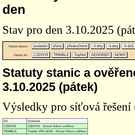
den
Stav pro den 3.10.2025 (pá
poslední
včera
předevčírem
-3 dny
-4 dny
-5 dnů
Vybrat datum :
CZEPOS
TRIMBLE
TopNet
GEOORBIT
MOKR
Vybrat síť :
Statuty stanic a ověře
3.10.2025 (pátek)
Výsledky pro síťová řešení (
Síť
Výsledek
CZEPOS
CZEPOS : Síťové řešení ověřeno
TRIMBLE
Trimble VRS NOW : Síťové řešení ověřeno