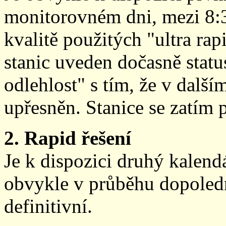
monitorovném dni, mezi 8:
kvalitě použitých "ultra ra
stanic uveden dočasně stat
odlehlost" s tím, že v další
upřesněn. Stanice se zatím
2. Rapid řešení
Je k dispozici druhý kalen
obvykle v průběhu dopoledne
definitivní.