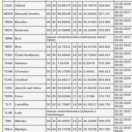
15.05.2016
CZZA
Zašová
49
29
16.89175
18
02
29.79474
416.842
00:00
08.10.2017
MOKR
Moravský Krumlov
49
02
36.86148
16
18
22.03634
327.157
00:00
30.04.2023
TBEN
Benešov
49
46
44.83842
14
40
55.47454
414.968
00:00
30.04.2023
TBOS
Boskovice
49
29
16.09995
16
38
16.11693
453.963
00:00
stanice nemonitorována (nahrazena stanicí
23.07.2017
TBRN
Brno
TBR2)
00:00
18.03.2018
TBR2
Brno
49
10
18.75211
16
40
44.01704
303.826
00:00
30.04.2023
TCBU
České Budějovice
48
58
33.46492
14
29
33.71843
449.437
00:00
30.04.2023
THAB
Habartov
50
11
7.61639
12
33
8.32478
576.346
00:00
04.12.2016
TCHM
Chomutov
50
27
26.17593
13
24
5.45441
406.613
00:00
23.06.2024
TCHO
Chotěboř
49
42
42.06217
15
40
21.54256
603.954
00:00
04.12.2016
TJES
Jeseník nad Odrou
49
36
53.64038
17
54
15.83219
314.918
00:00
04.12.2016
TKRN
Krnov
50
05
29.93084
17
41
1.37384
374.732
00:00
23.06.2024
TLIT
Litoměřice
50
32
31.75997
14
08
41.28217
244.753
00:00
stanice nemonitorována (vyřazena z
01.01.2022
TLUB
Luby
monitoringu)
00:00
04.12.2016
TMIL
Milevsko
49
26
26.40547
14
22
40.22949
506.078
00:00
04.12.2016
TMLA
Mladějov
49
49
30.27038
16
35
18.70238
467.030
00:00