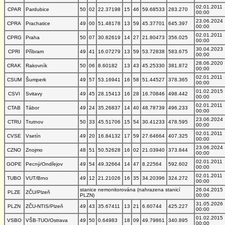
02.01.2011
CPAR
Pardubice
50
02
22.37198
15
46
59.68533
283.270
00:00
23.06.2024
CPRA
Prachatice
49
00
51.48178
13
59
45.37701
645.397
00:00
02.01.2011
CPRG
Praha
50
07
30.82619
14
27
21.80473
356.025
00:00
30.04.2023
CPRI
Příbram
49
41
16.07279
13
59
53.72838
583.675
00:00
28.06.2020
CRAK
Rakovník
50
06
8.60182
13
43
45.25330
381.872
00:00
02.01.2011
CSUM
Šumperk
49
57
53.16941
16
58
51.44527
378.365
00:00
01.02.2015
CSVI
Svitavy
49
45
28.15413
16
28
16.70846
498.442
00:00
02.01.2011
CTAB
Tábor
49
24
35.26837
14
40
48.78739
496.233
00:00
23.06.2024
CTRU
Trutnov
50
33
45.51706
15
54
30.41233
478.595
00:00
02.01.2011
CVSE
Vsetín
49
20
16.84132
17
59
27.64664
407.325
00:00
23.06.2024
CZNO
Znojmo
48
51
50.52628
16
02
21.03940
373.844
00:00
02.01.2011
GOPE
Pecný/Ondřejov
49
54
49.32664
14
47
8.22564
592.602
00:00
02.01.2011
TUBO
VUT/Brno
49
12
21.21026
16
35
34.20396
324.272
00:00
stanice nemonitorována (nahrazena stanicí
26.04.2015
PLZE
ZČU/Plzeň
PLZN)
00:00
31.05.2026
PLZN
ZČU-NTIS/Plzeň
49
43
35.67411
13
21
6.60744
425.227
00:00
01.02.2015
VSBO
VŠB-TUO/Ostrava
49
50
0.64983
18
09
49.79861
340.895
00:00