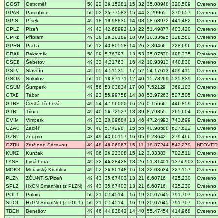
GOST
Ostroměř
50
22
36.15281
15
32
35.08948
320.509
Overeno
GPAR
Pardubice
50
02
35.77583
15
44
3.29965
270.657
Overeno
GPIS
Písek
49
18
19.98830
14
08
58.63972
441.482
Overeno
GPLZ
Plzeň
49
42
42.68992
13
22
51.49877
403.420
Overeno
GPRB
Příbram
49
38
18.30189
18
09
10.33695
328.580
Overeno
GPRG
Praha
50
12
43.80558
14
26
3.30466
328.696
Overeno
GRAK
Rakovník
50
09
5.76397
13
53
25.07520
498.235
Overeno
GSEB
Šebetov
49
33
4.31763
16
42
10.93913
440.830
Overeno
GSLV
Slavičín
49
05
4.51535
17
52
54.17613
409.415
Overeno
GSOK
Sokolov
50
10
18.87171
12
40
15.78269
535.839
Overeno
GSUM
Šumperk
49
56
53.03834
17
00
7.52129
369.103
Overeno
GTAB
Tábor
49
23
55.99758
14
38
53.97263
527.505
Overeno
GTRE
Česká Třebová
49
54
47.96000
16
26
0.15666
446.859
Overeno
GTRI
Třinec
49
40
56.72527
18
39
8.79855
365.604
Overeno
GVIM
Vimperk
49
03
20.09684
13
46
47.24993
743.699
Overeno
GZAC
Žacléř
50
40
5.74298
15
55
40.98588
637.622
Overeno
GZN2
Znojmo
48
49
43.60157
16
05
9.23642
279.466
Overeno
GZRU
Zruč nad Sázavou
49
48
48.06967
15
11
18.87244
543.279
NEOVER
KUNZ
Kunžak
49
06
26.23308
15
12
3.33383
702.511
Overeno
LYSH
Lysá hora
49
32
46.28428
18
26
51.31401
1374.903
Overeno
MOKR
Moravský Krumlov
49
02
36.86148
16
18
22.03634
327.157
Overeno
PLZN
ZČU-NTIS/Plzeň
49
43
35.67403
13
21
6.60716
425.230
Overeno
SPLZ
HxGN SmartNet (z PLZN)
49
43
35.67403
13
21
6.60716
425.230
Overeno
POL1
Polom
50
21
0.54514
16
19
20.07645
791.707
Overeno
SPOL
HxGN SmartNet (z POL1)
50
21
0.54514
16
19
20.07645
791.707
Overeno
TBEN
Benešov
49
46
44.83842
14
40
55.47454
414.968
Overeno