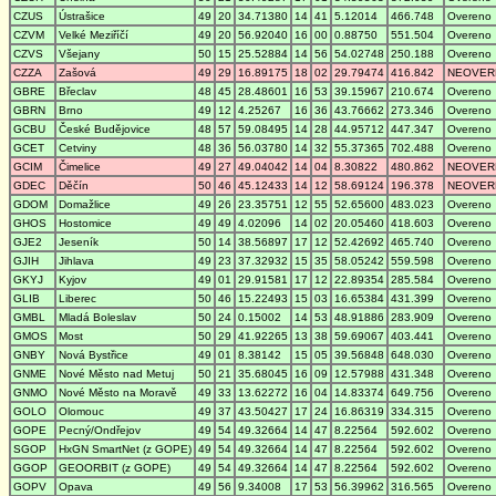
CZUS
Ústrašice
49
20
34.71380
14
41
5.12014
466.748
Overeno
CZVM
Velké Meziříčí
49
20
56.92040
16
00
0.88750
551.504
Overeno
CZVS
Všejany
50
15
25.52884
14
56
54.02748
250.188
Overeno
CZZA
Zašová
49
29
16.89175
18
02
29.79474
416.842
NEOVER
GBRE
Břeclav
48
45
28.48601
16
53
39.15967
210.674
Overeno
GBRN
Brno
49
12
4.25267
16
36
43.76662
273.346
Overeno
GCBU
České Budějovice
48
57
59.08495
14
28
44.95712
447.347
Overeno
GCET
Cetviny
48
36
56.03780
14
32
55.37365
702.488
Overeno
GCIM
Čimelice
49
27
49.04042
14
04
8.30822
480.862
NEOVER
GDEC
Děčín
50
46
45.12433
14
12
58.69124
196.378
NEOVER
GDOM
Domažlice
49
26
23.35751
12
55
52.65600
483.023
Overeno
GHOS
Hostomice
49
49
4.02096
14
02
20.05460
418.603
Overeno
GJE2
Jeseník
50
14
38.56897
17
12
52.42692
465.740
Overeno
GJIH
Jihlava
49
23
37.32932
15
35
58.05242
559.598
Overeno
GKYJ
Kyjov
49
01
29.91581
17
12
22.89354
285.584
Overeno
GLIB
Liberec
50
46
15.22493
15
03
16.65384
431.399
Overeno
GMBL
Mladá Boleslav
50
24
0.15002
14
53
48.91886
283.909
Overeno
GMOS
Most
50
29
41.92265
13
38
59.69067
403.441
Overeno
GNBY
Nová Bystřice
49
01
8.38142
15
05
39.56848
648.030
Overeno
GNME
Nové Město nad Metuj
50
21
35.68045
16
09
12.57988
431.348
Overeno
GNMO
Nové Město na Moravě
49
33
13.62272
16
04
14.83374
649.756
Overeno
GOLO
Olomouc
49
37
43.50427
17
24
16.86319
334.315
Overeno
GOPE
Pecný/Ondřejov
49
54
49.32664
14
47
8.22564
592.602
Overeno
SGOP
HxGN SmartNet (z GOPE)
49
54
49.32664
14
47
8.22564
592.602
Overeno
GGOP
GEOORBIT (z GOPE)
49
54
49.32664
14
47
8.22564
592.602
Overeno
GOPV
Opava
49
56
9.34008
17
53
56.39962
316.565
Overeno