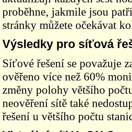
proběhne, jakmile jsou patř
stránky můžete očekávat kol
Výsledky pro síťová ře
Síťové řešení se považuje z
ověřeno více než 60% monit
změny polohy většího počt
neověření sítě také nedostu
řešení u většího počtu stani