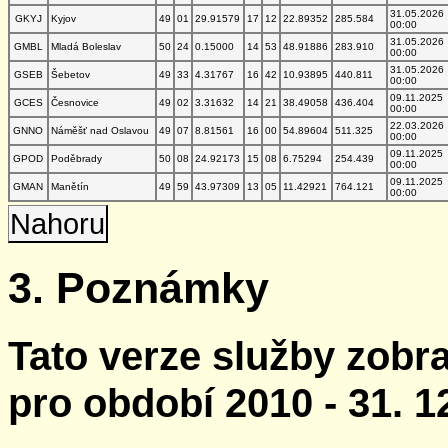
31.05.2026
GKYJ
Kyjov
49
01
29.91579
17
12
22.89352
285.584
00:00
31.05.2026
GMBL
Mladá Boleslav
50
24
0.15000
14
53
48.91886
283.910
00:00
31.05.2026
GSEB
Šebetov
49
33
4.31767
16
42
10.93895
440.811
00:00
09.11.2025
GCES
Česnovice
49
02
3.31632
14
21
38.49058
436.404
00:00
22.03.2026
GNNO
Náměšť nad Oslavou
49
07
8.81561
16
00
54.89604
511.325
00:00
09.11.2025
GPOD
Poděbrady
50
08
24.92173
15
08
6.75294
254.439
00:00
09.11.2025
GMAN
Manětín
49
59
43.97309
13
05
11.42921
764.121
00:00
Nahoru
3. Poznámky
Tato verze služby zobr
pro období 2010 - 31. 1