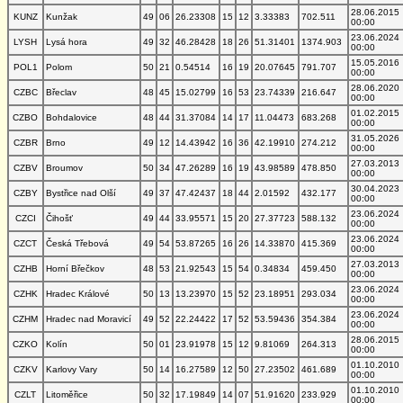
28.06.2015
KUNZ
Kunžak
49
06
26.23308
15
12
3.33383
702.511
00:00
23.06.2024
LYSH
Lysá hora
49
32
46.28428
18
26
51.31401
1374.903
00:00
15.05.2016
POL1
Polom
50
21
0.54514
16
19
20.07645
791.707
00:00
28.06.2020
CZBC
Břeclav
48
45
15.02799
16
53
23.74339
216.647
00:00
01.02.2015
CZBO
Bohdalovice
48
44
31.37084
14
17
11.04473
683.268
00:00
31.05.2026
CZBR
Brno
49
12
14.43942
16
36
42.19910
274.212
00:00
27.03.2013
CZBV
Broumov
50
34
47.26289
16
19
43.98589
478.850
00:00
30.04.2023
CZBY
Bystřice nad Olší
49
37
47.42437
18
44
2.01592
432.177
00:00
23.06.2024
CZCI
Čihošť
49
44
33.95571
15
20
27.37723
588.132
00:00
23.06.2024
CZCT
Česká Třebová
49
54
53.87265
16
26
14.33870
415.369
00:00
27.03.2013
CZHB
Horní Břečkov
48
53
21.92543
15
54
0.34834
459.450
00:00
23.06.2024
CZHK
Hradec Králové
50
13
13.23970
15
52
23.18951
293.034
00:00
23.06.2024
CZHM
Hradec nad Moravicí
49
52
22.24422
17
52
53.59436
354.384
00:00
28.06.2015
CZKO
Kolín
50
01
23.91978
15
12
9.81069
264.313
00:00
01.10.2010
CZKV
Karlovy Vary
50
14
16.27589
12
50
27.23502
461.689
00:00
01.10.2010
CZLT
Litoměřice
50
32
17.19849
14
07
51.91620
233.929
00:00