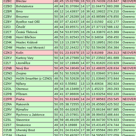
CZBC
Břeclav
48
45
15.02799
16
53
23.74339
216.647
NEOVER
CZBO
Bohdalovice
48
44
31.37084
14
17
11.04473
683.268
Overeno
CZBR
Brno
49
12
14.43937
16
36
42.19922
274.210
Overeno
CZBV
Broumov
50
34
47.26289
16
19
43.98589
478.850
Overeno
CZBY
Bystřice nad Olší
49
37
47.42437
18
44
2.01592
432.177
Overeno
CZCI
Čihošť
49
44
33.95571
15
20
27.37723
588.132
Overeno
CZCT
Česká Třebová
49
54
53.87265
16
26
14.33870
415.369
Overeno
CZHB
Horní Břečkov
48
53
21.92543
15
54
0.34834
459.450
Overeno
CZHK
Hradec Králové
50
13
13.23970
15
52
23.18951
293.034
Overeno
CZHM
Hradec nad Moravicí
49
52
22.24422
17
52
53.59436
354.384
Overeno
CZKO
Kolín
50
01
23.91978
15
12
9.81069
264.313
NEOVER
CZKV
Karlovy Vary
50
14
16.27589
12
50
27.23502
461.689
Overeno
CZLT
Litoměřice
50
32
17.19849
14
07
51.91620
233.929
Overeno
CZNB
Nový Bor
50
45
54.19049
14
33
12.48835
428.634
NEOVER
CZNO
Znojmo
48
51
50.52628
16
02
21.03940
373.844
Overeno
SZNO
HxGN SmartNet (z CZNO)
48
51
50.52628
16
02
21.03940
373.844
Overeno
CZNY
Nýřany
49
43
0.55892
13
13
8.40634
392.924
Overeno
CZOL
Olomouc
49
34
16.13468
17
15
1.45223
263.293
Overeno
CZPB
Příbram
49
41
37.96606
14
01
13.63254
602.120
Overeno
CZPR
Praha
50
01
50.61949
14
24
27.98583
253.545
NEOVER
CZRA
Rakovník
50
05
38.72555
13
43
26.45560
425.502
Overeno
CZRV
Rýmařov
49
55
44.02635
17
16
25.66194
667.985
Overeno
CZRY
Rychnov u Jablonce
50
41
15.07901
15
08
39.99453
488.444
Overeno
CZSL
Slavonice
48
59
46.49109
15
20
46.94730
576.923
Overeno
CZST
Strakonice
49
16
6.16988
13
54
15.43145
474.744
Overeno
CZUB
Uherský Brod
49
01
24.01424
17
38
47.65584
283.357
Overeno
CZUH
Uhelná
50
21
50.49287
17
01
34.59563
372.059
Overeno