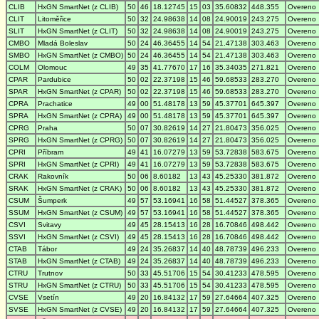
CLIB
HxGN SmartNet (z CLIB)
50
46
18.12745
15
03
35.60832
448.355
Overeno
CLIT
Litoměřice
50
32
24.98638
14
08
24.90019
243.275
Overeno
SLIT
HxGN SmartNet (z CLIT)
50
32
24.98638
14
08
24.90019
243.275
Overeno
CMBO
Mladá Boleslav
50
24
46.36455
14
54
21.47138
303.463
Overeno
SMBO
HxGN SmartNet (z CMBO)
50
24
46.36455
14
54
21.47138
303.463
Overeno
COLM
Olomouc
49
35
41.77670
17
16
35.34035
271.821
Overeno
CPAR
Pardubice
50
02
22.37198
15
46
59.68533
283.270
Overeno
SPAR
HxGN SmartNet (z CPAR)
50
02
22.37198
15
46
59.68533
283.270
Overeno
CPRA
Prachatice
49
00
51.48178
13
59
45.37701
645.397
Overeno
SPRA
HxGN SmartNet (z CPRA)
49
00
51.48178
13
59
45.37701
645.397
Overeno
CPRG
Praha
50
07
30.82619
14
27
21.80473
356.025
Overeno
SPRG
HxGN SmartNet (z CPRG)
50
07
30.82619
14
27
21.80473
356.025
Overeno
CPRI
Příbram
49
41
16.07279
13
59
53.72838
583.675
Overeno
SPRI
HxGN SmartNet (z CPRI)
49
41
16.07279
13
59
53.72838
583.675
Overeno
CRAK
Rakovník
50
06
8.60182
13
43
45.25330
381.872
Overeno
SRAK
HxGN SmartNet (z CRAK)
50
06
8.60182
13
43
45.25330
381.872
Overeno
CSUM
Šumperk
49
57
53.16941
16
58
51.44527
378.365
Overeno
SSUM
HxGN SmartNet (z CSUM)
49
57
53.16941
16
58
51.44527
378.365
Overeno
CSVI
Svitavy
49
45
28.15413
16
28
16.70846
498.442
Overeno
SSVI
HxGN SmartNet (z CSVI)
49
45
28.15413
16
28
16.70846
498.442
Overeno
CTAB
Tábor
49
24
35.26837
14
40
48.78739
496.233
Overeno
STAB
HxGN SmartNet (z CTAB)
49
24
35.26837
14
40
48.78739
496.233
Overeno
CTRU
Trutnov
50
33
45.51706
15
54
30.41233
478.595
Overeno
STRU
HxGN SmartNet (z CTRU)
50
33
45.51706
15
54
30.41233
478.595
Overeno
CVSE
Vsetín
49
20
16.84132
17
59
27.64664
407.325
Overeno
SVSE
HxGN SmartNet (z CVSE)
49
20
16.84132
17
59
27.64664
407.325
Overeno