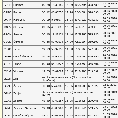
22.06.2025
GPRB
Příbram
49
38
18.30189
18
09
10.33695
328.580
00:00
28.06.2020
GPRG
Praha
50
12
43.80558
14
26
3.30466
328.696
00:00
18.03.2018
GRAK
Rakovník
50
09
5.76397
13
53
25.07520
498.235
00:00
20.06.2021
GSLV
Slavičín
49
05
4.51535
17
52
54.17613
409.415
00:00
20.06.2021
GSOK
Sokolov
50
10
18.87171
12
40
15.78269
535.839
00:00
22.06.2025
GSUM
Šumperk
49
56
53.03834
17
00
7.52129
369.103
00:00
20.06.2021
GTAB
Tábor
49
23
55.99758
14
38
53.97263
527.505
00:00
28.06.2020
GTRE
Česká Třebová
49
54
47.96000
16
26
0.15666
446.859
00:00
02.08.2020
GTRI
Třinec
49
40
56.72527
18
39
8.79855
365.604
00:00
03.07.2022
GVIM
Vimperk
49
03
20.09684
13
46
47.24993
743.699
00:00
stanice nemonitorována (činnost stanice
01.10.2018
GZLN
Zlín
ukončena)
00:00
22.11.2021
GZAC
Žacléř
50
40
5.74298
15
55
40.98588
637.622
00:00
stanice nemonitorována (nahrazena stanicí
30.03.2019
GZNO
Znojmo
GZN2)
00:00
20.06.2021
GZN2
Znojmo
48
49
43.60157
16
05
9.23642
279.466
00:00
03.07.2022
GZRU
Zruč nad Sázavou
49
48
48.06967
15
11
18.87244
543.279
00:00
31.05.2026
GCBU
České Budějovice
48
57
59.08493
14
28
44.95705
447.346
00:00