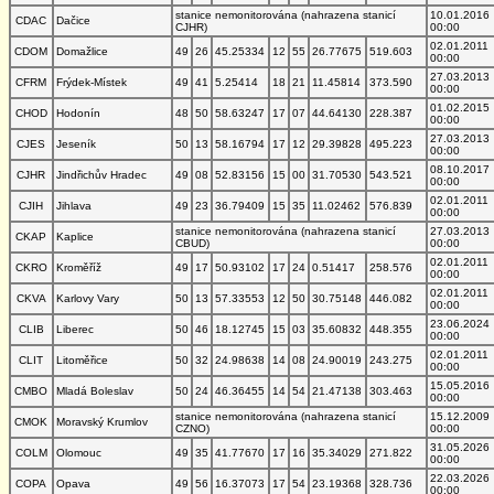
stanice nemonitorována (nahrazena stanicí
10.01.2016
CDAC
Dačice
CJHR)
00:00
02.01.2011
CDOM
Domažlice
49
26
45.25334
12
55
26.77675
519.603
00:00
27.03.2013
CFRM
Frýdek-Místek
49
41
5.25414
18
21
11.45814
373.590
00:00
01.02.2015
CHOD
Hodonín
48
50
58.63247
17
07
44.64130
228.387
00:00
27.03.2013
CJES
Jeseník
50
13
58.16794
17
12
29.39828
495.223
00:00
08.10.2017
CJHR
Jindřichův Hradec
49
08
52.83156
15
00
31.70530
543.521
00:00
02.01.2011
CJIH
Jihlava
49
23
36.79409
15
35
11.02462
576.839
00:00
stanice nemonitorována (nahrazena stanicí
27.03.2013
CKAP
Kaplice
CBUD)
00:00
02.01.2011
CKRO
Kroměříž
49
17
50.93102
17
24
0.51417
258.576
00:00
02.01.2011
CKVA
Karlovy Vary
50
13
57.33553
12
50
30.75148
446.082
00:00
23.06.2024
CLIB
Liberec
50
46
18.12745
15
03
35.60832
448.355
00:00
02.01.2011
CLIT
Litoměřice
50
32
24.98638
14
08
24.90019
243.275
00:00
15.05.2016
CMBO
Mladá Boleslav
50
24
46.36455
14
54
21.47138
303.463
00:00
stanice nemonitorována (nahrazena stanicí
15.12.2009
CMOK
Moravský Krumlov
CZNO)
00:00
31.05.2026
COLM
Olomouc
49
35
41.77670
17
16
35.34029
271.822
00:00
22.03.2026
COPA
Opava
49
56
16.37073
17
54
23.19368
328.736
00:00