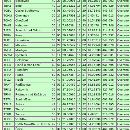
TBOS
Boskovice
49
29
16.09995
16
38
16.11693
453.963
Overeno
TBR2
Brno
49
10
18.75211
16
40
44.01704
303.826
Overeno
TCBU
České Budějovice
48
58
33.46492
14
29
33.71843
449.437
Overeno
TCHM
Chomutov
50
27
26.17593
13
24
5.45441
406.613
Overeno
TCHO
Chotěboř
49
42
42.06217
15
40
21.54256
603.954
Overeno
THAB
Habartov
50
11
7.61639
12
33
8.32478
576.346
Overeno
TJES
Jeseník nad Odrou
49
36
53.64038
17
54
15.83219
314.918
Overeno
TKRN
Krnov
50
05
29.93084
17
41
1.37384
374.732
Overeno
TLIT
Litoměřice
50
32
31.75997
14
08
41.28217
244.753
Overeno
TMIL
Milevsko
49
26
26.40547
14
22
40.22949
506.078
Overeno
TMLA
Mladějov
49
49
30.27038
16
35
18.70238
467.030
Overeno
TNYM
Nymburk
50
11
29.54648
15
03
34.25302
248.331
Overeno
TPEL
Pelhřimov
49
26
17.75289
15
12
31.97047
613.566
Overeno
TPLA
Planá u Mar. Lázní
49
51
44.75556
12
43
46.16285
541.795
Overeno
TPR2
Prostějov
49
28
13.26977
17
06
41.42490
280.965
Overeno
TPRA
Praha
50
07
5.05736
14
27
49.00590
294.332
Overeno
TPZ2
Plzeň
49
43
57.09907
13
18
46.41204
455.248
Overeno
TRAT
Ratíškovice
48
55
27.60466
17
09
38.83183
265.012
Overeno
TRK2
Rakovník
50
06
37.19449
13
43
37.17376
427.767
Overeno
TRNK
Rychnov nad Kněžnou
50
09
58.55996
16
16
15.13839
370.016
Overeno
TSTA
Staré Město
50
09
44.39910
16
56
51.94082
603.491
Overeno
TSUS
Sušice
49
14
46.15294
13
32
21.14694
517.295
Overeno
TTRE
Třebíč
49
12
14.54875
15
52
43.18122
529.261
Overeno
TTUR
Turnov
50
35
18.60975
15
08
9.49601
310.620
Overeno
TUBO
VUT/Brno
49
12
21.21026
16
35
34.20396
324.272
Overeno
STUB
HxGN SmartNet (z TUBO)
49
12
21.21026
16
35
34.20396
324.272
Overeno
TUPI
Úpice
50
30
25.67415
16
00
39.35576
468.105
Overeno