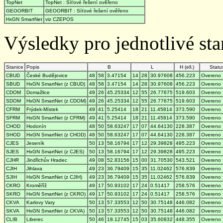
TopNet
TopNet : Síťové řešení ověřeno
GEOORBIT
GEOORBIT : Síťové řešení ověřeno
HxGN SmartNet
viz CZEPOS
Výsledky pro jednotlivé stan
Stanice
Popis
B
L
H (ell.)
Statu
CBUD
České Budějovice
48
58
3.47154
14
28
30.97608
456.223
Overeno
SBUD
HxGN SmartNet (z CBUD)
48
58
3.47154
14
28
30.97608
456.223
Overeno
CDOM
Domažlice
49
26
45.25334
12
55
26.77675
519.603
Overeno
SDOM
HxGN SmartNet (z CDOM)
49
26
45.25334
12
55
26.77675
519.603
Overeno
CFRM
Frýdek-Místek
49
41
5.25414
18
21
11.45814
373.590
Overeno
SFRM
HxGN SmartNet (z CFRM)
49
41
5.25414
18
21
11.45814
373.590
Overeno
CHOD
Hodonín
48
50
58.63247
17
07
44.64130
228.387
Overeno
SHOD
HxGN SmartNet (z CHOD)
48
50
58.63247
17
07
44.64130
228.387
Overeno
CJES
Jeseník
50
13
58.16794
17
12
29.39828
495.223
Overeno
SJES
HxGN SmartNet (z CJES)
50
13
58.16794
17
12
29.39828
495.223
Overeno
CJHR
Jindřichův Hradec
49
08
52.83156
15
00
31.70530
543.521
Overeno
CJIH
Jihlava
49
23
36.79409
15
35
11.02462
576.839
Overeno
SJIH
HxGN SmartNet (z CJIH)
49
23
36.79409
15
35
11.02462
576.839
Overeno
CKRO
Kroměříž
49
17
50.93102
17
24
0.51417
258.576
Overeno
SKRO
HxGN SmartNet (z CKRO)
49
17
50.93102
17
24
0.51417
258.576
Overeno
CKVA
Karlovy Vary
50
13
57.33553
12
50
30.75148
446.082
Overeno
SKVA
HxGN SmartNet (z CKVA)
50
13
57.33553
12
50
30.75148
446.082
Overeno
CLIB
Liberec
50
46
18.12745
15
03
35.60832
448.355
Overeno