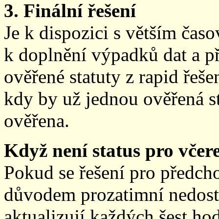
3. Finální řešení
Je k dispozici s větším ča
k doplnění výpadků dat a př
ověřené statuty z rapid řeše
kdy by už jednou ověřená st
ověřena.
Když není status pro včere
Pokud se řešení pro předch
důvodem prozatimní nedostup
aktualizují každých šest h