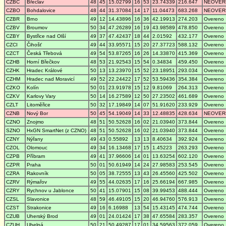
CZBC
Břeclav
48
45
15.02799
16
53
23.74339
216.647
NEOVER
CZBO
Bohdalovice
48
44
31.37084
14
17
11.04473
683.268
NEOVER
CZBR
Brno
49
12
14.43896
16
36
42.19913
274.203
Overeno
CZBV
Broumov
50
34
47.26289
16
19
43.98589
478.850
Overeno
CZBY
Bystřice nad Olší
49
37
47.42437
18
44
2.01592
432.177
Overeno
CZCI
Čihošť
49
44
33.95571
15
20
27.37723
588.132
Overeno
CZCT
Česká Třebová
49
54
53.87265
16
26
14.33870
415.369
Overeno
CZHB
Horní Břečkov
48
53
21.92543
15
54
0.34834
459.450
Overeno
CZHK
Hradec Králové
50
13
13.23970
15
52
23.18951
293.034
Overeno
CZHM
Hradec nad Moravicí
49
52
22.24422
17
52
53.59436
354.384
Overeno
CZKO
Kolín
50
01
23.91978
15
12
9.81069
264.313
Overeno
CZKV
Karlovy Vary
50
14
16.27589
12
50
27.23502
461.689
Overeno
CZLT
Litoměřice
50
32
17.19849
14
07
51.91620
233.929
Overeno
CZNB
Nový Bor
50
45
54.19049
14
33
12.48835
428.634
NEOVER
CZNO
Znojmo
48
51
50.52628
16
02
21.03940
373.844
Overeno
SZNO
HxGN SmartNet (z CZNO)
48
51
50.52628
16
02
21.03940
373.844
Overeno
CZNY
Nýřany
49
43
0.55892
13
13
8.40634
392.924
Overeno
CZOL
Olomouc
49
34
16.13468
17
15
1.45223
263.293
Overeno
CZPB
Příbram
49
41
37.96606
14
01
13.63254
602.120
Overeno
CZPR
Praha
50
01
50.61949
14
24
27.98583
253.545
Overeno
CZRA
Rakovník
50
05
38.72555
13
43
26.45560
425.502
Overeno
CZRV
Rýmařov
49
55
44.02635
17
16
25.66194
667.985
Overeno
CZRY
Rychnov u Jablonce
50
41
15.07901
15
08
39.99453
488.444
Overeno
CZSL
Slavonice
48
59
46.49105
15
20
46.94760
576.913
Overeno
CZST
Strakonice
49
16
6.16988
13
54
15.43145
474.744
Overeno
CZUB
Uherský Brod
49
01
24.01424
17
38
47.65584
283.357
Overeno
CZUH
Uhelná
50
21
50.49287
17
01
34.59563
372.059
Overeno