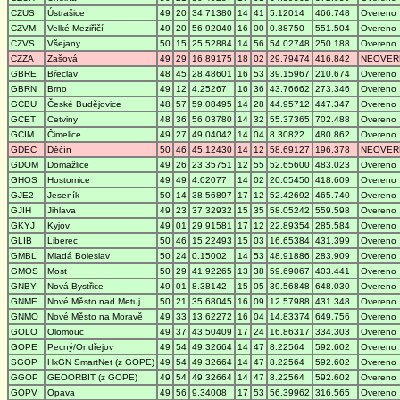
CZUS
Ústrašice
49
20
34.71380
14
41
5.12014
466.748
Overeno
CZVM
Velké Meziříčí
49
20
56.92040
16
00
0.88750
551.504
Overeno
CZVS
Všejany
50
15
25.52884
14
56
54.02748
250.188
Overeno
CZZA
Zašová
49
29
16.89175
18
02
29.79474
416.842
NEOVER
GBRE
Břeclav
48
45
28.48601
16
53
39.15967
210.674
Overeno
GBRN
Brno
49
12
4.25267
16
36
43.76662
273.346
Overeno
GCBU
České Budějovice
48
57
59.08495
14
28
44.95712
447.347
Overeno
GCET
Cetviny
48
36
56.03780
14
32
55.37365
702.488
Overeno
GCIM
Čimelice
49
27
49.04042
14
04
8.30822
480.862
Overeno
GDEC
Děčín
50
46
45.12430
14
12
58.69127
196.378
NEOVER
GDOM
Domažlice
49
26
23.35751
12
55
52.65600
483.023
Overeno
GHOS
Hostomice
49
49
4.02077
14
02
20.05450
418.609
Overeno
GJE2
Jeseník
50
14
38.56897
17
12
52.42692
465.740
Overeno
GJIH
Jihlava
49
23
37.32932
15
35
58.05242
559.598
Overeno
GKYJ
Kyjov
49
01
29.91581
17
12
22.89354
285.584
Overeno
GLIB
Liberec
50
46
15.22493
15
03
16.65384
431.399
Overeno
GMBL
Mladá Boleslav
50
24
0.15002
14
53
48.91886
283.909
Overeno
GMOS
Most
50
29
41.92265
13
38
59.69067
403.441
Overeno
GNBY
Nová Bystřice
49
01
8.38142
15
05
39.56848
648.030
Overeno
GNME
Nové Město nad Metuj
50
21
35.68045
16
09
12.57988
431.348
Overeno
GNMO
Nové Město na Moravě
49
33
13.62272
16
04
14.83374
649.756
Overeno
GOLO
Olomouc
49
37
43.50409
17
24
16.86317
334.303
Overeno
GOPE
Pecný/Ondřejov
49
54
49.32664
14
47
8.22564
592.602
Overeno
SGOP
HxGN SmartNet (z GOPE)
49
54
49.32664
14
47
8.22564
592.602
Overeno
GGOP
GEOORBIT (z GOPE)
49
54
49.32664
14
47
8.22564
592.602
Overeno
GOPV
Opava
49
56
9.34008
17
53
56.39962
316.565
Overeno