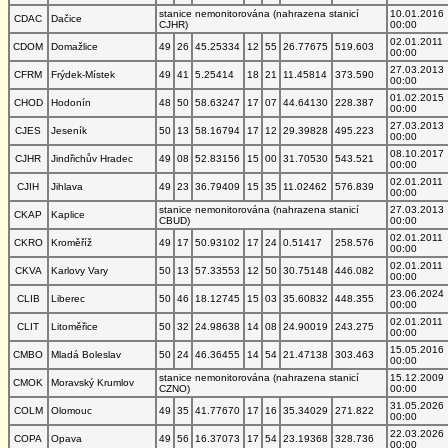
stanice nemonitorována (nahrazena stanicí
10.01.2016
CDAC
Dačice
CJHR)
00:00
02.01.2011
CDOM
Domažlice
49
26
45.25334
12
55
26.77675
519.603
00:00
27.03.2013
CFRM
Frýdek-Místek
49
41
5.25414
18
21
11.45814
373.590
00:00
01.02.2015
CHOD
Hodonín
48
50
58.63247
17
07
44.64130
228.387
00:00
27.03.2013
CJES
Jeseník
50
13
58.16794
17
12
29.39828
495.223
00:00
08.10.2017
CJHR
Jindřichův Hradec
49
08
52.83156
15
00
31.70530
543.521
00:00
02.01.2011
CJIH
Jihlava
49
23
36.79409
15
35
11.02462
576.839
00:00
stanice nemonitorována (nahrazena stanicí
27.03.2013
CKAP
Kaplice
CBUD)
00:00
02.01.2011
CKRO
Kroměříž
49
17
50.93102
17
24
0.51417
258.576
00:00
02.01.2011
CKVA
Karlovy Vary
50
13
57.33553
12
50
30.75148
446.082
00:00
23.06.2024
CLIB
Liberec
50
46
18.12745
15
03
35.60832
448.355
00:00
02.01.2011
CLIT
Litoměřice
50
32
24.98638
14
08
24.90019
243.275
00:00
15.05.2016
CMBO
Mladá Boleslav
50
24
46.36455
14
54
21.47138
303.463
00:00
stanice nemonitorována (nahrazena stanicí
15.12.2009
CMOK
Moravský Krumlov
CZNO)
00:00
31.05.2026
COLM
Olomouc
49
35
41.77670
17
16
35.34029
271.822
00:00
22.03.2026
COPA
Opava
49
56
16.37073
17
54
23.19368
328.736
00:00