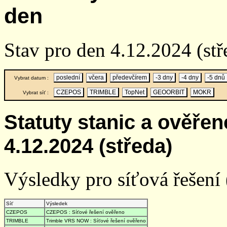
den
Stav pro den 4.12.2024 (stř
poslední
včera
předevčírem
-3 dny
-4 dny
-5 dnů
Vybrat datum :
CZEPOS
TRIMBLE
TopNet
GEOORBIT
MOKR
Vybrat síť :
Statuty stanic a ověře
4.12.2024 (středa)
Výsledky pro síťová řešení (
Síť
Výsledek
CZEPOS
CZEPOS : Síťové řešení ověřeno
TRIMBLE
Trimble VRS NOW : Síťové řešení ověřeno