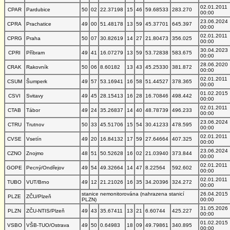
02.01.2011
CPAR
Pardubice
50
02
22.37198
15
46
59.68533
283.270
00:00
23.06.2024
CPRA
Prachatice
49
00
51.48178
13
59
45.37701
645.397
00:00
02.01.2011
CPRG
Praha
50
07
30.82619
14
27
21.80473
356.025
00:00
30.04.2023
CPRI
Příbram
49
41
16.07279
13
59
53.72838
583.675
00:00
28.06.2020
CRAK
Rakovník
50
06
8.60182
13
43
45.25330
381.872
00:00
02.01.2011
CSUM
Šumperk
49
57
53.16941
16
58
51.44527
378.365
00:00
01.02.2015
CSVI
Svitavy
49
45
28.15413
16
28
16.70846
498.442
00:00
02.01.2011
CTAB
Tábor
49
24
35.26837
14
40
48.78739
496.233
00:00
23.06.2024
CTRU
Trutnov
50
33
45.51706
15
54
30.41233
478.595
00:00
02.01.2011
CVSE
Vsetín
49
20
16.84132
17
59
27.64664
407.325
00:00
23.06.2024
CZNO
Znojmo
48
51
50.52628
16
02
21.03940
373.844
00:00
02.01.2011
GOPE
Pecný/Ondřejov
49
54
49.32664
14
47
8.22564
592.602
00:00
02.01.2011
TUBO
VUT/Brno
49
12
21.21026
16
35
34.20396
324.272
00:00
stanice nemonitorována (nahrazena stanicí
26.04.2015
PLZE
ZČU/Plzeň
PLZN)
00:00
31.05.2026
PLZN
ZČU-NTIS/Plzeň
49
43
35.67411
13
21
6.60744
425.227
00:00
01.02.2015
VSBO
VŠB-TUO/Ostrava
49
50
0.64983
18
09
49.79861
340.895
00:00