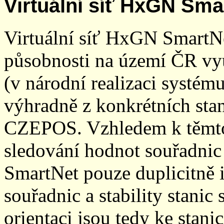
Virtuální síť HxGN Sma
Virtuální síť HxGN SmartN
působnosti na území ČR vyu
(v národní realizaci systé
výhradně z konkrétních stani
CZEPOS. Vzhledem k těmto
sledování hodnot souřadnic 
SmartNet pouze duplicitně
souřadnic a stability stani
orientaci jsou tedy ke sta