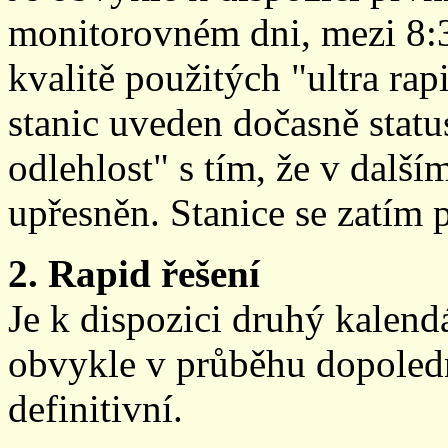
monitorovném dni, mezi 8:
kvalitě použitých "ultra ra
stanic uveden dočasně stat
odlehlost" s tím, že v další
upřesněn. Stanice se zatím
2. Rapid řešení
Je k dispozici druhý kalen
obvykle v průběhu dopoledne
definitivní.