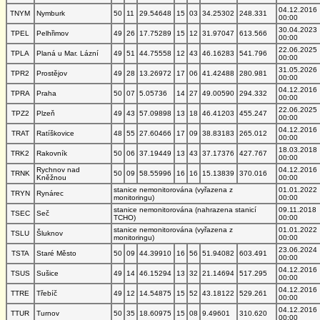
04.12.2016
TNYM
Nymburk
50
11
29.54648
15
03
34.25302
248.331
00:00
30.04.2023
TPEL
Pelhřimov
49
26
17.75289
15
12
31.97047
613.566
00:00
22.06.2025
TPLA
Planá u Mar. Lázní
49
51
44.75558
12
43
46.16283
541.796
00:00
31.05.2026
TPR2
Prostějov
49
28
13.26972
17
06
41.42488
280.981
00:00
04.12.2016
TPRA
Praha
50
07
5.05736
14
27
49.00590
294.332
00:00
22.06.2025
TPZ2
Plzeň
49
43
57.09898
13
18
46.41203
455.247
00:00
04.12.2016
TRAT
Ratíškovice
48
55
27.60466
17
09
38.83183
265.012
00:00
18.03.2018
TRK2
Rakovník
50
06
37.19449
13
43
37.17376
427.767
00:00
Rychnov nad
04.12.2016
TRNK
50
09
58.55996
16
16
15.13839
370.016
Kněžnou
00:00
stanice nemonitorována (vyřazena z
01.01.2022
TRYN
Rynárec
monitoringu)
00:00
stanice nemonitorována (nahrazena stanicí
09.11.2018
TSEC
Seč
TCHO)
00:00
stanice nemonitorována (vyřazena z
01.01.2022
TSLU
Šluknov
monitoringu)
00:00
23.06.2024
TSTA
Staré Město
50
09
44.39910
16
56
51.94082
603.491
00:00
04.12.2016
TSUS
Sušice
49
14
46.15294
13
32
21.14694
517.295
00:00
04.12.2016
TTRE
Třebíč
49
12
14.54875
15
52
43.18122
529.261
00:00
04.12.2016
TTUR
Turnov
50
35
18.60975
15
08
9.49601
310.620
00:00