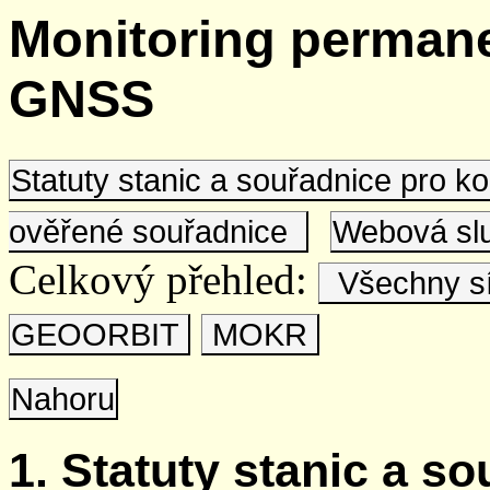
Monitoring permane
GNSS
Statuty stanic a souřadnice pro 
ověřené souřadnice
Webová s
Celkový přehled:
Všechny s
GEOORBIT
MOKR
Nahoru
1. Statuty stanic a s