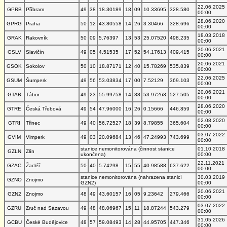
22.06.2025
GPRB
Příbram
49
38
18.30189
18
09
10.33695
328.580
00:00
28.06.2020
GPRG
Praha
50
12
43.80558
14
26
3.30466
328.696
00:00
18.03.2018
GRAK
Rakovník
50
09
5.76397
13
53
25.07520
498.235
00:00
20.06.2021
GSLV
Slavičín
49
05
4.51535
17
52
54.17613
409.415
00:00
20.06.2021
GSOK
Sokolov
50
10
18.87171
12
40
15.78269
535.839
00:00
22.06.2025
GSUM
Šumperk
49
56
53.03834
17
00
7.52129
369.103
00:00
20.06.2021
GTAB
Tábor
49
23
55.99758
14
38
53.97263
527.505
00:00
28.06.2020
GTRE
Česká Třebová
49
54
47.96000
16
26
0.15666
446.859
00:00
02.08.2020
GTRI
Třinec
49
40
56.72527
18
39
8.79855
365.604
00:00
03.07.2022
GVIM
Vimperk
49
03
20.09684
13
46
47.24993
743.699
00:00
stanice nemonitorována (činnost stanice
01.10.2018
GZLN
Zlín
ukončena)
00:00
22.11.2021
GZAC
Žacléř
50
40
5.74298
15
55
40.98588
637.622
00:00
stanice nemonitorována (nahrazena stanicí
30.03.2019
GZNO
Znojmo
GZN2)
00:00
20.06.2021
GZN2
Znojmo
48
49
43.60157
16
05
9.23642
279.466
00:00
03.07.2022
GZRU
Zruč nad Sázavou
49
48
48.06967
15
11
18.87244
543.279
00:00
31.05.2026
GCBU
České Budějovice
48
57
59.08493
14
28
44.95705
447.346
00:00