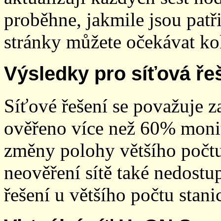
proběhne, jakmile jsou patř
stránky můžete očekávat kol
Výsledky pro síťová ře
Síťové řešení se považuje z
ověřeno více než 60% monit
změny polohy většího počt
neověření sítě také nedostu
řešení u většího počtu stani