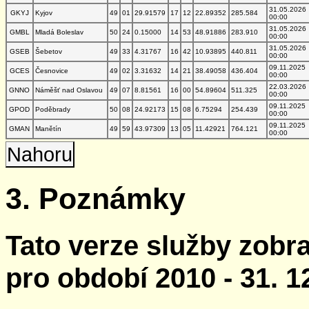
31.05.2026
GKYJ
Kyjov
49
01
29.91579
17
12
22.89352
285.584
00:00
31.05.2026
GMBL
Mladá Boleslav
50
24
0.15000
14
53
48.91886
283.910
00:00
31.05.2026
GSEB
Šebetov
49
33
4.31767
16
42
10.93895
440.811
00:00
09.11.2025
GCES
Česnovice
49
02
3.31632
14
21
38.49058
436.404
00:00
22.03.2026
GNNO
Náměšť nad Oslavou
49
07
8.81561
16
00
54.89604
511.325
00:00
09.11.2025
GPOD
Poděbrady
50
08
24.92173
15
08
6.75294
254.439
00:00
09.11.2025
GMAN
Manětín
49
59
43.97309
13
05
11.42921
764.121
00:00
Nahoru
3. Poznámky
Tato verze služby zobr
pro období 2010 - 31. 1