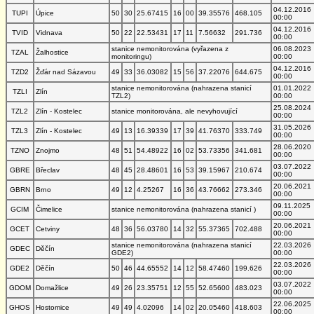
04.12.2016
TUPI
Úpice
50
30
25.67415
16
00
39.35576
468.105
00:00
04.12.2016
TVID
Vidnava
50
22
22.53431
17
11
7.56632
291.736
00:00
stanice nemonitorována (vyřazena z
06.08.2023
TZAL
Žalhostice
monitoringu)
00:00
04.12.2016
TZD2
Žďár nad Sázavou
49
33
36.03082
15
56
37.22076
644.675
00:00
stanice nemonitorována (nahrazena stanicí
01.01.2022
TZLI
Zlín
TZL2)
00:00
25.08.2024
TZL2
Zlín - Kostelec
stanice monitorována, ale nevyhovující
00:00
31.05.2026
TZL3
Zlín - Kostelec
49
13
16.39339
17
39
41.76370
333.749
00:00
28.06.2020
TZNO
Znojmo
48
51
54.48922
16
02
53.73356
341.681
00:00
03.07.2022
GBRE
Břeclav
48
45
28.48601
16
53
39.15967
210.674
00:00
20.06.2021
GBRN
Brno
49
12
4.25267
16
36
43.76662
273.346
00:00
09.11.2025
GCIM
Čimelice
stanice nemonitorována (nahrazena stanicí )
00:00
20.06.2021
GCET
Cetviny
48
36
56.03780
14
32
55.37365
702.488
00:00
stanice nemonitorována (nahrazena stanicí
22.03.2026
GDEC
Děčín
GDE2)
00:00
22.03.2026
GDE2
Děčín
50
46
44.65552
14
12
58.47460
199.626
00:00
03.07.2022
GDOM
Domažlice
49
26
23.35751
12
55
52.65600
483.023
00:00
22.06.2025
GHOS
Hostomice
49
49
4.02096
14
02
20.05460
418.603
00:00