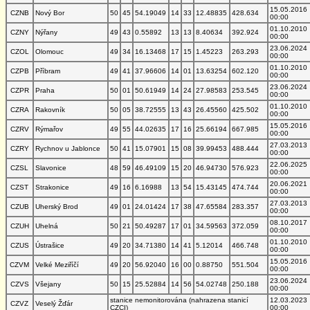
15.05.2016
CZNB
Nový Bor
50
45
54.19049
14
33
12.48835
428.634
00:00
01.10.2010
CZNY
Nýřany
49
43
0.55892
13
13
8.40634
392.924
00:00
23.06.2024
CZOL
Olomouc
49
34
16.13468
17
15
1.45223
263.293
00:00
01.10.2010
CZPB
Příbram
49
41
37.96606
14
01
13.63254
602.120
00:00
23.06.2024
CZPR
Praha
50
01
50.61949
14
24
27.98583
253.545
00:00
01.10.2010
CZRA
Rakovník
50
05
38.72555
13
43
26.45560
425.502
00:00
15.05.2016
CZRV
Rýmařov
49
55
44.02635
17
16
25.66194
667.985
00:00
27.03.2013
CZRY
Rychnov u Jablonce
50
41
15.07901
15
08
39.99453
488.444
00:00
22.06.2025
CZSL
Slavonice
48
59
46.49109
15
20
46.94730
576.923
00:00
20.06.2021
CZST
Strakonice
49
16
6.16988
13
54
15.43145
474.744
00:00
27.03.2013
CZUB
Uherský Brod
49
01
24.01424
17
38
47.65584
283.357
00:00
08.10.2017
CZUH
Uhelná
50
21
50.49287
17
01
34.59563
372.059
00:00
01.10.2010
CZUS
Ústrašice
49
20
34.71380
14
41
5.12014
466.748
00:00
15.05.2016
CZVM
Velké Meziříčí
49
20
56.92040
16
00
0.88750
551.504
00:00
23.06.2024
CZVS
Všejany
50
15
25.52884
14
56
54.02748
250.188
00:00
stanice nemonitorována (nahrazena stanicí
12.03.2023
CZVZ
Veselý Žďár
CZCI)
00:00