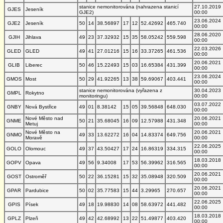
stanice nemonitorována (nahrazena stanicí
27.10.2019
GJES
Jeseník
GJE2)
00:00
23.06.2024
GJE2
Jeseník
50
14
38.56897
17
12
52.42692
465.740
00:00
28.06.2020
GJIH
Jihlava
49
23
37.32932
15
35
58.05242
559.598
00:00
22.03.2026
GLED
GLED
49
41
27.01216
15
16
33.37265
461.536
00:00
20.06.2021
GLIB
Liberec
50
46
15.22493
15
03
16.65384
431.399
00:00
23.06.2024
GMOS
Most
50
29
41.92265
13
38
59.69067
403.441
00:00
stanice nemonitorována (vyřazena z
30.04.2023
GMPL
Rokytno
monitoringu)
00:00
03.07.2022
GNBY
Nová Bystřice
49
01
8.38142
15
05
39.56848
648.030
00:00
Nové Město nad
20.06.2021
GNME
50
21
35.68045
16
09
12.57988
431.348
Metuj
00:00
Nové Město na
20.06.2021
GNMO
49
33
13.62272
16
04
14.83374
649.756
Moravě
00:00
22.06.2025
GOLO
Olomouc
49
37
43.50427
17
24
16.86319
334.315
00:00
18.03.2018
GOPV
Opava
49
56
9.34008
17
53
56.39962
316.565
00:00
20.06.2021
GOST
Ostroměř
50
22
36.15281
15
32
35.08948
320.509
00:00
20.06.2021
GPAR
Pardubice
50
02
35.77583
15
44
3.29965
270.657
00:00
22.06.2025
GPIS
Písek
49
18
19.98830
14
08
58.63972
441.482
00:00
18.03.2018
GPLZ
Plzeň
49
42
42.68992
13
22
51.49877
403.420
00:00