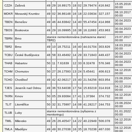
15.05.2016
CZZA
Zašová
49
29
16.89175
18
02
29.79474
416.842
00:00
08.10.2017
MOKR
Moravský Krumlov
49
02
36.86148
16
18
22.03634
327.157
00:00
30.04.2023
TBEN
Benešov
49
46
44.83842
14
40
55.47454
414.968
00:00
30.04.2023
TBOS
Boskovice
49
29
16.09995
16
38
16.11693
453.963
00:00
stanice nemonitorována (nahrazena stanicí
23.07.2017
TBRN
Brno
TBR2)
00:00
18.03.2018
TBR2
Brno
49
10
18.75211
16
40
44.01704
303.826
00:00
30.04.2023
TCBU
České Budějovice
48
58
33.46492
14
29
33.71843
449.437
00:00
30.04.2023
THAB
Habartov
50
11
7.61639
12
33
8.32478
576.346
00:00
04.12.2016
TCHM
Chomutov
50
27
26.17593
13
24
5.45441
406.613
00:00
23.06.2024
TCHO
Chotěboř
49
42
42.06217
15
40
21.54256
603.954
00:00
04.12.2016
TJES
Jeseník nad Odrou
49
36
53.64038
17
54
15.83219
314.918
00:00
04.12.2016
TKRN
Krnov
50
05
29.93084
17
41
1.37384
374.732
00:00
23.06.2024
TLIT
Litoměřice
50
32
31.75997
14
08
41.28217
244.753
00:00
stanice nemonitorována (vyřazena z
01.01.2022
TLUB
Luby
monitoringu)
00:00
04.12.2016
TMIL
Milevsko
49
26
26.40547
14
22
40.22949
506.078
00:00
04.12.2016
TMLA
Mladějov
49
49
30.27038
16
35
18.70238
467.030
00:00