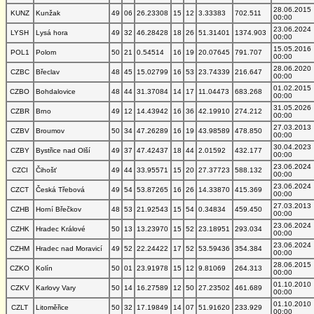
28.06.2015
KUNZ
Kunžak
49
06
26.23308
15
12
3.33383
702.511
00:00
23.06.2024
LYSH
Lysá hora
49
32
46.28428
18
26
51.31401
1374.903
00:00
15.05.2016
POL1
Polom
50
21
0.54514
16
19
20.07645
791.707
00:00
28.06.2020
CZBC
Břeclav
48
45
15.02799
16
53
23.74339
216.647
00:00
01.02.2015
CZBO
Bohdalovice
48
44
31.37084
14
17
11.04473
683.268
00:00
31.05.2026
CZBR
Brno
49
12
14.43942
16
36
42.19910
274.212
00:00
27.03.2013
CZBV
Broumov
50
34
47.26289
16
19
43.98589
478.850
00:00
30.04.2023
CZBY
Bystřice nad Olší
49
37
47.42437
18
44
2.01592
432.177
00:00
23.06.2024
CZCI
Čihošť
49
44
33.95571
15
20
27.37723
588.132
00:00
23.06.2024
CZCT
Česká Třebová
49
54
53.87265
16
26
14.33870
415.369
00:00
27.03.2013
CZHB
Horní Břečkov
48
53
21.92543
15
54
0.34834
459.450
00:00
23.06.2024
CZHK
Hradec Králové
50
13
13.23970
15
52
23.18951
293.034
00:00
23.06.2024
CZHM
Hradec nad Moravicí
49
52
22.24422
17
52
53.59436
354.384
00:00
28.06.2015
CZKO
Kolín
50
01
23.91978
15
12
9.81069
264.313
00:00
01.10.2010
CZKV
Karlovy Vary
50
14
16.27589
12
50
27.23502
461.689
00:00
01.10.2010
CZLT
Litoměřice
50
32
17.19849
14
07
51.91620
233.929
00:00