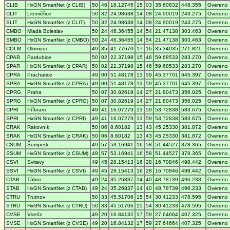
CLIB
HxGN SmartNet (z CLIB)
50
46
18.12745
15
03
35.60832
448.355
Overeno
CLIT
Litoměřice
50
32
24.98638
14
08
24.90019
243.275
Overeno
SLIT
HxGN SmartNet (z CLIT)
50
32
24.98638
14
08
24.90019
243.275
Overeno
CMBO
Mladá Boleslav
50
24
46.36455
14
54
21.47138
303.463
Overeno
SMBO
HxGN SmartNet (z CMBO)
50
24
46.36455
14
54
21.47138
303.463
Overeno
COLM
Olomouc
49
35
41.77670
17
16
35.34035
271.821
Overeno
CPAR
Pardubice
50
02
22.37198
15
46
59.68533
283.270
Overeno
SPAR
HxGN SmartNet (z CPAR)
50
02
22.37198
15
46
59.68533
283.270
Overeno
CPRA
Prachatice
49
00
51.48178
13
59
45.37701
645.397
Overeno
SPRA
HxGN SmartNet (z CPRA)
49
00
51.48178
13
59
45.37701
645.397
Overeno
CPRG
Praha
50
07
30.82619
14
27
21.80473
356.025
Overeno
SPRG
HxGN SmartNet (z CPRG)
50
07
30.82619
14
27
21.80473
356.025
Overeno
CPRI
Příbram
49
41
16.07279
13
59
53.72838
583.675
Overeno
SPRI
HxGN SmartNet (z CPRI)
49
41
16.07279
13
59
53.72838
583.675
Overeno
CRAK
Rakovník
50
06
8.60182
13
43
45.25330
381.872
Overeno
SRAK
HxGN SmartNet (z CRAK)
50
06
8.60182
13
43
45.25330
381.872
Overeno
CSUM
Šumperk
49
57
53.16941
16
58
51.44527
378.365
Overeno
SSUM
HxGN SmartNet (z CSUM)
49
57
53.16941
16
58
51.44527
378.365
Overeno
CSVI
Svitavy
49
45
28.15413
16
28
16.70846
498.442
Overeno
SSVI
HxGN SmartNet (z CSVI)
49
45
28.15413
16
28
16.70846
498.442
Overeno
CTAB
Tábor
49
24
35.26837
14
40
48.78739
496.233
Overeno
STAB
HxGN SmartNet (z CTAB)
49
24
35.26837
14
40
48.78739
496.233
Overeno
CTRU
Trutnov
50
33
45.51706
15
54
30.41233
478.595
Overeno
STRU
HxGN SmartNet (z CTRU)
50
33
45.51706
15
54
30.41233
478.595
Overeno
CVSE
Vsetín
49
20
16.84132
17
59
27.64664
407.325
Overeno
SVSE
HxGN SmartNet (z CVSE)
49
20
16.84132
17
59
27.64664
407.325
Overeno