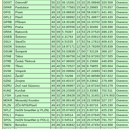
GOST
Ostroměř
50
22
36.15281
15
32
35.08948
320.509
Overeno
GPAR
Pardubice
50
02
35.77583
15
44
3.29965
270.657
Overeno
GPIS
Písek
49
18
19.98830
14
08
58.63971
441.481
Overeno
GPLZ
Plzeň
49
42
42.68992
13
22
51.49877
403.420
Overeno
GPRB
Příbram
49
38
18.30186
18
09
10.33702
328.583
Overeno
GPRG
Praha
50
12
43.80558
14
26
3.30466
328.696
Overeno
GRAK
Rakovník
50
09
5.76397
13
53
25.07520
498.235
Overeno
GSEB
Šebetov
49
33
4.31763
16
42
10.93913
440.830
Overeno
GSLV
Slavičín
49
05
4.51535
17
52
54.17613
409.415
Overeno
GSOK
Sokolov
50
10
18.87171
12
40
15.78269
535.839
Overeno
GSUM
Šumperk
49
56
53.03839
17
00
7.52128
369.107
Overeno
GTAB
Tábor
49
23
55.99758
14
38
53.97263
527.505
Overeno
GTRE
Česká Třebová
49
54
47.96000
16
26
0.15666
446.859
Overeno
GTRI
Třinec
49
40
56.72527
18
39
8.79855
365.604
Overeno
GVIM
Vimperk
49
03
20.09684
13
46
47.24993
743.699
Overeno
GZAC
Žacléř
50
40
5.74298
15
55
40.98588
637.622
Overeno
GZN2
Znojmo
48
49
43.60157
16
05
9.23642
279.466
Overeno
GZRU
Zruč nad Sázavou
49
48
48.06967
15
11
18.87244
543.279
Overeno
KUNZ
Kunžak
49
06
26.23308
15
12
3.33383
702.511
Overeno
LYSH
Lysá hora
49
32
46.28428
18
26
51.31401
1374.903
Overeno
MOKR
Moravský Krumlov
49
02
36.86148
16
18
22.03634
327.157
Overeno
PLZN
ZČU-NTIS/Plzeň
49
43
35.67403
13
21
6.60716
425.230
Overeno
SPLZ
HxGN SmartNet (z PLZN)
49
43
35.67403
13
21
6.60716
425.230
Overeno
POL1
Polom
50
21
0.54514
16
19
20.07645
791.707
Overeno
SPOL
HxGN SmartNet (z POL1)
50
21
0.54514
16
19
20.07645
791.707
Overeno
TBEN
Benešov
49
46
44.83842
14
40
55.47454
414.968
Overeno