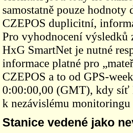
samostatně pouze hodnoty den
CZEPOS duplicitní, inform
Pro vyhodnocení výsledků z
HxG SmartNet je nutné resp
informace platné pro „mateř
CZEPOS a to od GPS-week 2
0:00:00,00 (GMT), kdy sí
k nezávislému monitoringu 
Stanice vedené jako ne