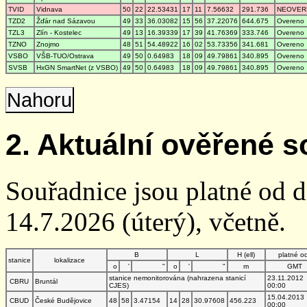
TVID
Vidnava
50
22
22.53431
17
11
7.56632
291.736
NEOVER
TZD2
Žďár nad Sázavou
49
33
36.03082
15
56
37.22076
644.675
Overeno
TZL3
Zlín - Kostelec
49
13
16.39339
17
39
41.76369
333.746
Overeno
TZNO
Znojmo
48
51
54.48922
16
02
53.73356
341.681
Overeno
VSBO
VŠB-TUO/Ostrava
49
50
0.64983
18
09
49.79861
340.895
Overeno
SVSB
HxGN SmartNet (z VSBO)
49
50
0.64983
18
09
49.79861
340.895
Overeno
Nahoru
2. Aktuální ověřené s
Souřadnice jsou platné od 
14.7.2026 (úterý), včetně.
B
L
H (ell)
platné o
stanice
lokalizace
o
'
"
o
'
"
m
GMT
stanice nemonitorována (nahrazena stanicí
23.11.2012
CBRU
Bruntál
CJES)
00:00
15.04.2013
CBUD
České Budějovice
48
58
3.47154
14
28
30.97608
456.223
00:00