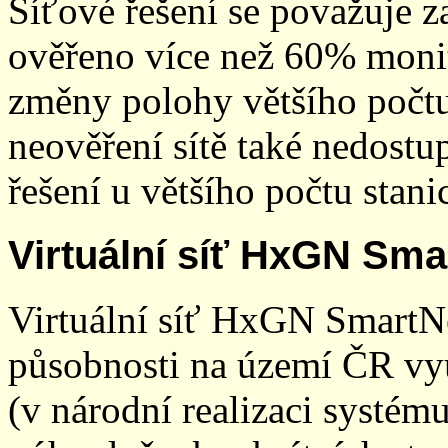
Síťové řešení se považuje z
ověřeno více než 60% monit
změny polohy většího počt
neověření sítě také nedostu
řešení u většího počtu stani
Virtuální síť HxGN Sma
Virtuální síť HxGN SmartN
působnosti na území ČR vyu
(v národní realizaci systé