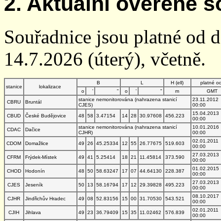
2. Aktuální ověřené s
Souřadnice jsou platné od 
14.7.2026 (úterý), včetně.
B
L
H (ell)
platné o
stanice
lokalizace
o
'
"
o
'
"
m
GMT
stanice nemonitorována (nahrazena stanicí
23.11.2012
CBRU
Bruntál
CJES)
00:00
15.04.2013
CBUD
České Budějovice
48
58
3.47154
14
28
30.97608
456.223
00:00
stanice nemonitorována (nahrazena stanicí
10.01.2016
CDAC
Dačice
CJHR)
00:00
02.01.2011
CDOM
Domažlice
49
26
45.25334
12
55
26.77675
519.603
00:00
27.03.2013
CFRM
Frýdek-Místek
49
41
5.25414
18
21
11.45814
373.590
00:00
01.02.2015
CHOD
Hodonín
48
50
58.63247
17
07
44.64130
228.387
00:00
27.03.2013
CJES
Jeseník
50
13
58.16794
17
12
29.39828
495.223
00:00
08.10.2017
CJHR
Jindřichův Hradec
49
08
52.83156
15
00
31.70530
543.521
00:00
02.01.2011
CJIH
Jihlava
49
23
36.79409
15
35
11.02462
576.839
00:00