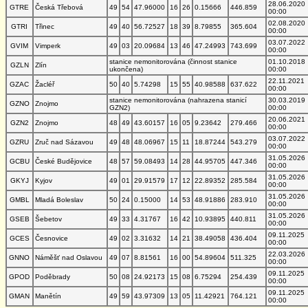
28.06.2020
GTRE
Česká Třebová
49
54
47.96000
16
26
0.15666
446.859
00:00
02.08.2020
GTRI
Třinec
49
40
56.72527
18
39
8.79855
365.604
00:00
03.07.2022
GVIM
Vimperk
49
03
20.09684
13
46
47.24993
743.699
00:00
stanice nemonitorována (činnost stanice
01.10.2018
GZLN
Zlín
ukončena)
00:00
22.11.2021
GZAC
Žacléř
50
40
5.74298
15
55
40.98588
637.622
00:00
stanice nemonitorována (nahrazena stanicí
30.03.2019
GZNO
Znojmo
GZN2)
00:00
20.06.2021
GZN2
Znojmo
48
49
43.60157
16
05
9.23642
279.466
00:00
03.07.2022
GZRU
Zruč nad Sázavou
49
48
48.06967
15
11
18.87244
543.279
00:00
31.05.2026
GCBU
České Budějovice
48
57
59.08493
14
28
44.95705
447.346
00:00
31.05.2026
GKYJ
Kyjov
49
01
29.91579
17
12
22.89352
285.584
00:00
31.05.2026
GMBL
Mladá Boleslav
50
24
0.15000
14
53
48.91886
283.910
00:00
31.05.2026
GSEB
Šebetov
49
33
4.31767
16
42
10.93895
440.811
00:00
09.11.2025
GCES
Česnovice
49
02
3.31632
14
21
38.49058
436.404
00:00
22.03.2026
GNNO
Náměšť nad Oslavou
49
07
8.81561
16
00
54.89604
511.325
00:00
09.11.2025
GPOD
Poděbrady
50
08
24.92173
15
08
6.75294
254.439
00:00
09.11.2025
GMAN
Manětín
49
59
43.97309
13
05
11.42921
764.121
00:00