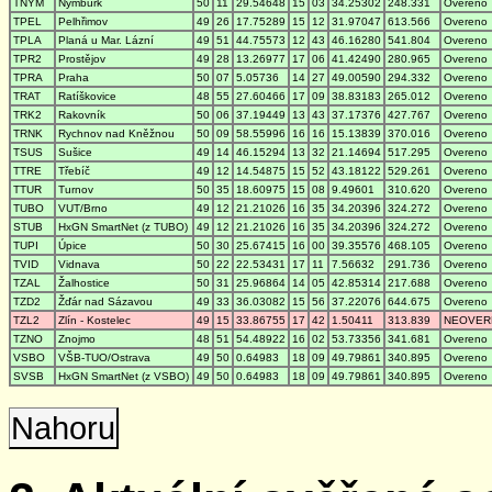
TNYM
Nymburk
50
11
29.54648
15
03
34.25302
248.331
Overeno
TPEL
Pelhřimov
49
26
17.75289
15
12
31.97047
613.566
Overeno
TPLA
Planá u Mar. Lázní
49
51
44.75573
12
43
46.16280
541.804
Overeno
TPR2
Prostějov
49
28
13.26977
17
06
41.42490
280.965
Overeno
TPRA
Praha
50
07
5.05736
14
27
49.00590
294.332
Overeno
TRAT
Ratíškovice
48
55
27.60466
17
09
38.83183
265.012
Overeno
TRK2
Rakovník
50
06
37.19449
13
43
37.17376
427.767
Overeno
TRNK
Rychnov nad Kněžnou
50
09
58.55996
16
16
15.13839
370.016
Overeno
TSUS
Sušice
49
14
46.15294
13
32
21.14694
517.295
Overeno
TTRE
Třebíč
49
12
14.54875
15
52
43.18122
529.261
Overeno
TTUR
Turnov
50
35
18.60975
15
08
9.49601
310.620
Overeno
TUBO
VUT/Brno
49
12
21.21026
16
35
34.20396
324.272
Overeno
STUB
HxGN SmartNet (z TUBO)
49
12
21.21026
16
35
34.20396
324.272
Overeno
TUPI
Úpice
50
30
25.67415
16
00
39.35576
468.105
Overeno
TVID
Vidnava
50
22
22.53431
17
11
7.56632
291.736
Overeno
TZAL
Žalhostice
50
31
25.96864
14
05
42.85314
217.688
Overeno
TZD2
Žďár nad Sázavou
49
33
36.03082
15
56
37.22076
644.675
Overeno
TZL2
Zlín - Kostelec
49
15
33.86755
17
42
1.50411
313.839
NEOVER
TZNO
Znojmo
48
51
54.48922
16
02
53.73356
341.681
Overeno
VSBO
VŠB-TUO/Ostrava
49
50
0.64983
18
09
49.79861
340.895
Overeno
SVSB
HxGN SmartNet (z VSBO)
49
50
0.64983
18
09
49.79861
340.895
Overeno
Nahoru