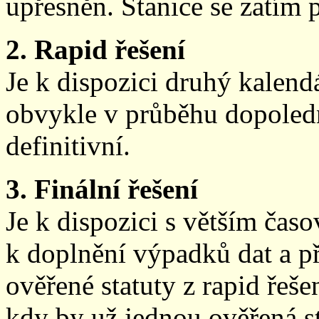
upřesněn. Stanice se zatím
2. Rapid řešení
Je k dispozici druhý kalen
obvykle v průběhu dopoledne
definitivní.
3. Finální řešení
Je k dispozici s větším ča
k doplnění výpadků dat a př
ověřené statuty z rapid řeše
kdy by už jednou ověřená st