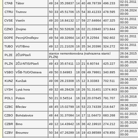
02.01.2011
CTAB
Tábor
49
24
35.26837
14
40
48.78739
496.233
00:00
23.06.2024
CTRU
Trutnov
50
33
45.51706
15
54
30.41233
478.595
00:00
02.01.2011
CVSE
Vsetín
49
20
16.84132
17
59
27.64664
407.325
00:00
23.06.2024
CZNO
Znojmo
48
51
50.52628
16
02
21.03940
373.844
00:00
02.01.2011
GOPE
Pecný/Ondřejov
49
54
49.32664
14
47
8.22564
592.602
00:00
02.01.2011
TUBO
VUT/Brno
49
12
21.21026
16
35
34.20396
324.272
00:00
stanice nemonitorována (nahrazena stanicí
26.04.2015
PLZE
ZČU/Plzeň
PLZN)
00:00
31.05.2026
PLZN
ZČU-NTIS/Plzeň
49
43
35.67411
13
21
6.60744
425.227
00:00
01.02.2015
VSBO
VŠB-TUO/Ostrava
49
50
0.64983
18
09
49.79861
340.895
00:00
28.06.2015
KUNZ
Kunžak
49
06
26.23308
15
12
3.33383
702.511
00:00
23.06.2024
LYSH
Lysá hora
49
32
46.28428
18
26
51.31401
1374.903
00:00
15.05.2016
POL1
Polom
50
21
0.54514
16
19
20.07645
791.707
00:00
28.06.2020
CZBC
Břeclav
48
45
15.02799
16
53
23.74339
216.647
00:00
01.02.2015
CZBO
Bohdalovice
48
44
31.37084
14
17
11.04473
683.268
00:00
31.05.2026
CZBR
Brno
49
12
14.43942
16
36
42.19910
274.212
00:00
27.03.2013
CZBV
Broumov
50
34
47.26289
16
19
43.98589
478.850
00:00