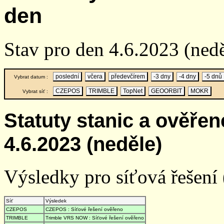
den
Stav pro den 4.6.2023 (nedě
poslední
včera
předevčírem
-3 dny
-4 dny
-5 dnů
Vybrat datum :
CZEPOS
TRIMBLE
TopNet
GEOORBIT
MOKR
Vybrat síť :
Statuty stanic a ověře
4.6.2023 (neděle)
Výsledky pro síťová řešení (
Síť
Výsledek
CZEPOS
CZEPOS : Síťové řešení ověřeno
TRIMBLE
Trimble VRS NOW : Síťové řešení ověřeno