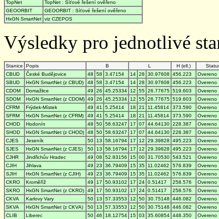
TopNet
TopNet : Síťové řešení ověřeno
GEOORBIT
GEOORBIT : Síťové řešení ověřeno
HxGN SmartNet
viz CZEPOS
Výsledky pro jednotlivé stan
Stanice
Popis
B
L
H (ell.)
Statu
CBUD
České Budějovice
48
58
3.47154
14
28
30.97608
456.223
Overeno
SBUD
HxGN SmartNet (z CBUD)
48
58
3.47154
14
28
30.97608
456.223
Overeno
CDOM
Domažlice
49
26
45.25334
12
55
26.77675
519.603
Overeno
SDOM
HxGN SmartNet (z CDOM)
49
26
45.25334
12
55
26.77675
519.603
Overeno
CFRM
Frýdek-Místek
49
41
5.25414
18
21
11.45814
373.590
Overeno
SFRM
HxGN SmartNet (z CFRM)
49
41
5.25414
18
21
11.45814
373.590
Overeno
CHOD
Hodonín
48
50
58.63247
17
07
44.64130
228.387
Overeno
SHOD
HxGN SmartNet (z CHOD)
48
50
58.63247
17
07
44.64130
228.387
Overeno
CJES
Jeseník
50
13
58.16794
17
12
29.39828
495.223
Overeno
SJES
HxGN SmartNet (z CJES)
50
13
58.16794
17
12
29.39828
495.223
Overeno
CJHR
Jindřichův Hradec
49
08
52.83156
15
00
31.70530
543.521
Overeno
CJIH
Jihlava
49
23
36.79409
15
35
11.02462
576.839
Overeno
SJIH
HxGN SmartNet (z CJIH)
49
23
36.79409
15
35
11.02462
576.839
Overeno
CKRO
Kroměříž
49
17
50.93102
17
24
0.51417
258.576
Overeno
SKRO
HxGN SmartNet (z CKRO)
49
17
50.93102
17
24
0.51417
258.576
Overeno
CKVA
Karlovy Vary
50
13
57.33553
12
50
30.75148
446.082
Overeno
SKVA
HxGN SmartNet (z CKVA)
50
13
57.33553
12
50
30.75148
446.082
Overeno
CLIB
Liberec
50
46
18.12754
15
03
35.60854
448.350
Overeno