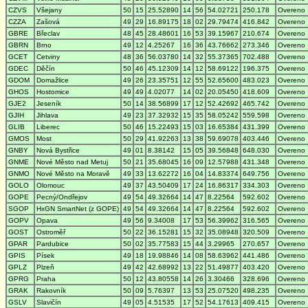
CZVS
Všejany
50
15
25.52890
14
56
54.02721
250.178
Overeno
CZZA
Zašová
49
29
16.89175
18
02
29.79474
416.842
Overeno
GBRE
Břeclav
48
45
28.48601
16
53
39.15967
210.674
Overeno
GBRN
Brno
49
12
4.25267
16
36
43.76662
273.346
Overeno
GCET
Cetviny
48
36
56.03780
14
32
55.37365
702.488
Overeno
GDEC
Děčín
50
46
45.12309
14
12
58.69122
196.375
Overeno
GDOM
Domažlice
49
26
23.35751
12
55
52.65600
483.023
Overeno
GHOS
Hostomice
49
49
4.02077
14
02
20.05450
418.609
Overeno
GJE2
Jeseník
50
14
38.56899
17
12
52.42692
465.742
Overeno
GJIH
Jihlava
49
23
37.32932
15
35
58.05242
559.598
Overeno
GLIB
Liberec
50
46
15.22493
15
03
16.65384
431.399
Overeno
GMOS
Most
50
29
41.92263
13
38
59.69078
403.446
Overeno
GNBY
Nová Bystřice
49
01
8.38142
15
05
39.56848
648.030
Overeno
GNME
Nové Město nad Metuj
50
21
35.68045
16
09
12.57988
431.348
Overeno
GNMO
Nové Město na Moravě
49
33
13.62272
16
04
14.83374
649.756
Overeno
GOLO
Olomouc
49
37
43.50409
17
24
16.86317
334.303
Overeno
GOPE
Pecný/Ondřejov
49
54
49.32664
14
47
8.22564
592.602
Overeno
SGOP
HxGN SmartNet (z GOPE)
49
54
49.32664
14
47
8.22564
592.602
Overeno
GOPV
Opava
49
56
9.34008
17
53
56.39962
316.565
Overeno
GOST
Ostroměř
50
22
36.15281
15
32
35.08948
320.509
Overeno
GPAR
Pardubice
50
02
35.77583
15
44
3.29965
270.657
Overeno
GPIS
Písek
49
18
19.98846
14
08
58.63962
441.486
Overeno
GPLZ
Plzeň
49
42
42.68992
13
22
51.49877
403.420
Overeno
GPRG
Praha
50
12
43.80558
14
26
3.30466
328.696
Overeno
GRAK
Rakovník
50
09
5.76397
13
53
25.07520
498.235
Overeno
GSLV
Slavičín
49
05
4.51535
17
52
54.17613
409.415
Overeno