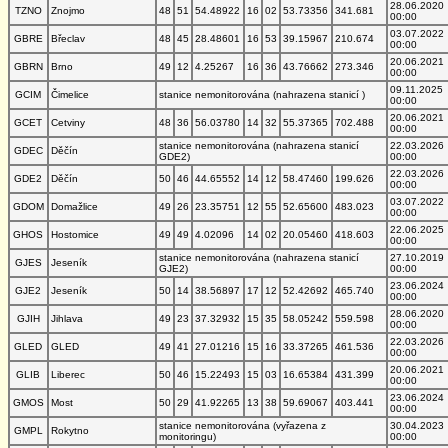
28.06.2020
TZNO
Znojmo
48
51
54.48922
16
02
53.73356
341.681
00:00
03.07.2022
GBRE
Břeclav
48
45
28.48601
16
53
39.15967
210.674
00:00
20.06.2021
GBRN
Brno
49
12
4.25267
16
36
43.76662
273.346
00:00
09.11.2025
GCIM
Čimelice
stanice nemonitorována (nahrazena stanicí )
00:00
20.06.2021
GCET
Cetviny
48
36
56.03780
14
32
55.37365
702.488
00:00
stanice nemonitorována (nahrazena stanicí
22.03.2026
GDEC
Děčín
GDE2)
00:00
22.03.2026
GDE2
Děčín
50
46
44.65552
14
12
58.47460
199.626
00:00
03.07.2022
GDOM
Domažlice
49
26
23.35751
12
55
52.65600
483.023
00:00
22.06.2025
GHOS
Hostomice
49
49
4.02096
14
02
20.05460
418.603
00:00
stanice nemonitorována (nahrazena stanicí
27.10.2019
GJES
Jeseník
GJE2)
00:00
23.06.2024
GJE2
Jeseník
50
14
38.56897
17
12
52.42692
465.740
00:00
28.06.2020
GJIH
Jihlava
49
23
37.32932
15
35
58.05242
559.598
00:00
22.03.2026
GLED
GLED
49
41
27.01216
15
16
33.37265
461.536
00:00
20.06.2021
GLIB
Liberec
50
46
15.22493
15
03
16.65384
431.399
00:00
23.06.2024
GMOS
Most
50
29
41.92265
13
38
59.69067
403.441
00:00
stanice nemonitorována (vyřazena z
30.04.2023
GMPL
Rokytno
monitoringu)
00:00