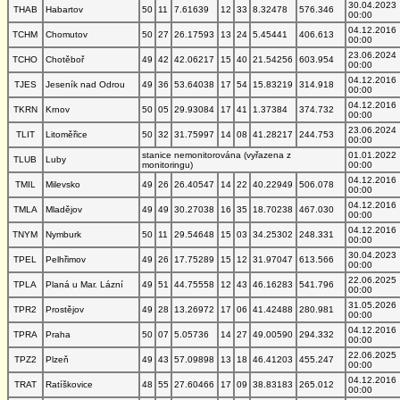
30.04.2023
THAB
Habartov
50
11
7.61639
12
33
8.32478
576.346
00:00
04.12.2016
TCHM
Chomutov
50
27
26.17593
13
24
5.45441
406.613
00:00
23.06.2024
TCHO
Chotěboř
49
42
42.06217
15
40
21.54256
603.954
00:00
04.12.2016
TJES
Jeseník nad Odrou
49
36
53.64038
17
54
15.83219
314.918
00:00
04.12.2016
TKRN
Krnov
50
05
29.93084
17
41
1.37384
374.732
00:00
23.06.2024
TLIT
Litoměřice
50
32
31.75997
14
08
41.28217
244.753
00:00
stanice nemonitorována (vyřazena z
01.01.2022
TLUB
Luby
monitoringu)
00:00
04.12.2016
TMIL
Milevsko
49
26
26.40547
14
22
40.22949
506.078
00:00
04.12.2016
TMLA
Mladějov
49
49
30.27038
16
35
18.70238
467.030
00:00
04.12.2016
TNYM
Nymburk
50
11
29.54648
15
03
34.25302
248.331
00:00
30.04.2023
TPEL
Pelhřimov
49
26
17.75289
15
12
31.97047
613.566
00:00
22.06.2025
TPLA
Planá u Mar. Lázní
49
51
44.75558
12
43
46.16283
541.796
00:00
31.05.2026
TPR2
Prostějov
49
28
13.26972
17
06
41.42488
280.981
00:00
04.12.2016
TPRA
Praha
50
07
5.05736
14
27
49.00590
294.332
00:00
22.06.2025
TPZ2
Plzeň
49
43
57.09898
13
18
46.41203
455.247
00:00
04.12.2016
TRAT
Ratíškovice
48
55
27.60466
17
09
38.83183
265.012
00:00