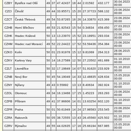
30.04.2023
CZBY
Bystřice nad Olší
49
37
47.42437
18
44
2.01592
432.177
00:00
23.06.2024
CZCI
Čihošť
49
44
33.95571
15
20
27.37723
588.132
00:00
23.06.2024
CZCT
Česká Třebová
49
54
53.87265
16
26
14.33870
415.369
00:00
27.03.2013
CZHB
Horní Břečkov
48
53
21.92543
15
54
0.34834
459.450
00:00
23.06.2024
CZHK
Hradec Králové
50
13
13.23970
15
52
23.18951
293.034
00:00
23.06.2024
CZHM
Hradec nad Moravicí
49
52
22.24422
17
52
53.59436
354.384
00:00
28.06.2015
CZKO
Kolín
50
01
23.91978
15
12
9.81069
264.313
00:00
01.10.2010
CZKV
Karlovy Vary
50
14
16.27589
12
50
27.23502
461.689
00:00
01.10.2010
CZLT
Litoměřice
50
32
17.19849
14
07
51.91620
233.929
00:00
15.05.2016
CZNB
Nový Bor
50
45
54.19049
14
33
12.48835
428.634
00:00
01.10.2010
CZNY
Nýřany
49
43
0.55892
13
13
8.40634
392.924
00:00
23.06.2024
CZOL
Olomouc
49
34
16.13468
17
15
1.45223
263.293
00:00
01.10.2010
CZPB
Příbram
49
41
37.96606
14
01
13.63254
602.120
00:00
23.06.2024
CZPR
Praha
50
01
50.61949
14
24
27.98583
253.545
00:00
01.10.2010
CZRA
Rakovník
50
05
38.72555
13
43
26.45560
425.502
00:00
15.05.2016
CZRV
Rýmařov
49
55
44.02635
17
16
25.66194
667.985
00:00