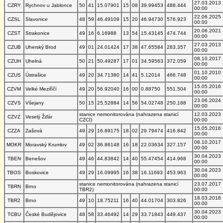
27.03.2013
CZRY
Rychnov u Jablonce
50
41
15.07901
15
08
39.99453
488.444
00:00
22.06.2025
CZSL
Slavonice
48
59
46.49109
15
20
46.94730
576.923
00:00
20.06.2021
CZST
Strakonice
49
16
6.16988
13
54
15.43145
474.744
00:00
27.03.2013
CZUB
Uherský Brod
49
01
24.01424
17
38
47.65584
283.357
00:00
08.10.2017
CZUH
Uhelná
50
21
50.49287
17
01
34.59563
372.059
00:00
01.10.2010
CZUS
Ústrašice
49
20
34.71380
14
41
5.12014
466.748
00:00
15.05.2016
CZVM
Velké Meziříčí
49
20
56.92040
16
00
0.88750
551.504
00:00
23.06.2024
CZVS
Všejany
50
15
25.52884
14
56
54.02748
250.188
00:00
stanice nemonitorována (nahrazena stanicí
12.03.2023
CZVZ
Veselý Žďár
CZCI)
00:00
15.05.2016
CZZA
Zašová
49
29
16.89175
18
02
29.79474
416.842
00:00
08.10.2017
MOKR
Moravský Krumlov
49
02
36.86148
16
18
22.03634
327.157
00:00
30.04.2023
TBEN
Benešov
49
46
44.83842
14
40
55.47454
414.968
00:00
30.04.2023
TBOS
Boskovice
49
29
16.09995
16
38
16.11693
453.963
00:00
stanice nemonitorována (nahrazena stanicí
23.07.2017
TBRN
Brno
TBR2)
00:00
18.03.2018
TBR2
Brno
49
10
18.75211
16
40
44.01704
303.826
00:00
30.04.2023
TCBU
České Budějovice
48
58
33.46492
14
29
33.71843
449.437
00:00