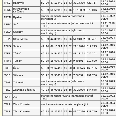
18.03.2018
TRK2
Rakovník
50
06
37.19449
13
43
37.17376
427.767
00:00
Rychnov nad
04.12.2016
TRNK
50
09
58.55996
16
16
15.13839
370.016
Kněžnou
00:00
stanice nemonitorována (vyřazena z
01.01.2022
TRYN
Rynárec
monitoringu)
00:00
stanice nemonitorována (nahrazena stanicí
09.11.2018
TSEC
Seč
TCHO)
00:00
stanice nemonitorována (vyřazena z
01.01.2022
TSLU
Šluknov
monitoringu)
00:00
23.06.2024
TSTA
Staré Město
50
09
44.39910
16
56
51.94082
603.491
00:00
04.12.2016
TSUS
Sušice
49
14
46.15294
13
32
21.14694
517.295
00:00
04.12.2016
TTRE
Třebíč
49
12
14.54875
15
52
43.18122
529.261
00:00
04.12.2016
TTUR
Turnov
50
35
18.60975
15
08
9.49601
310.620
00:00
04.12.2016
TUPI
Úpice
50
30
25.67415
16
00
39.35576
468.105
00:00
04.12.2016
TVID
Vidnava
50
22
22.53431
17
11
7.56632
291.736
00:00
stanice nemonitorována (vyřazena z
06.08.2023
TZAL
Žalhostice
monitoringu)
00:00
04.12.2016
TZD2
Žďár nad Sázavou
49
33
36.03082
15
56
37.22076
644.675
00:00
stanice nemonitorována (nahrazena stanicí
01.01.2022
TZLI
Zlín
TZL2)
00:00
25.08.2024
TZL2
Zlín - Kostelec
stanice monitorována, ale nevyhovující
00:00
31.05.2026
TZL3
Zlín - Kostelec
49
13
16.39339
17
39
41.76370
333.749
00:00