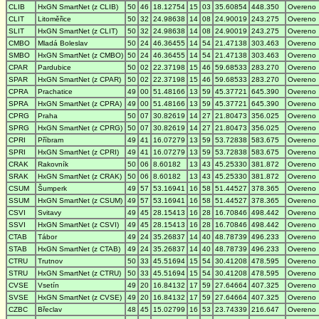
CLIB
HxGN SmartNet (z CLIB)
50
46
18.12754
15
03
35.60854
448.350
Overeno
CLIT
Litoměřice
50
32
24.98638
14
08
24.90019
243.275
Overeno
SLIT
HxGN SmartNet (z CLIT)
50
32
24.98638
14
08
24.90019
243.275
Overeno
CMBO
Mladá Boleslav
50
24
46.36455
14
54
21.47138
303.463
Overeno
SMBO
HxGN SmartNet (z CMBO)
50
24
46.36455
14
54
21.47138
303.463
Overeno
CPAR
Pardubice
50
02
22.37198
15
46
59.68533
283.270
Overeno
SPAR
HxGN SmartNet (z CPAR)
50
02
22.37198
15
46
59.68533
283.270
Overeno
CPRA
Prachatice
49
00
51.48166
13
59
45.37721
645.390
Overeno
SPRA
HxGN SmartNet (z CPRA)
49
00
51.48166
13
59
45.37721
645.390
Overeno
CPRG
Praha
50
07
30.82619
14
27
21.80473
356.025
Overeno
SPRG
HxGN SmartNet (z CPRG)
50
07
30.82619
14
27
21.80473
356.025
Overeno
CPRI
Příbram
49
41
16.07279
13
59
53.72838
583.675
Overeno
SPRI
HxGN SmartNet (z CPRI)
49
41
16.07279
13
59
53.72838
583.675
Overeno
CRAK
Rakovník
50
06
8.60182
13
43
45.25330
381.872
Overeno
SRAK
HxGN SmartNet (z CRAK)
50
06
8.60182
13
43
45.25330
381.872
Overeno
CSUM
Šumperk
49
57
53.16941
16
58
51.44527
378.365
Overeno
SSUM
HxGN SmartNet (z CSUM)
49
57
53.16941
16
58
51.44527
378.365
Overeno
CSVI
Svitavy
49
45
28.15413
16
28
16.70846
498.442
Overeno
SSVI
HxGN SmartNet (z CSVI)
49
45
28.15413
16
28
16.70846
498.442
Overeno
CTAB
Tábor
49
24
35.26837
14
40
48.78739
496.233
Overeno
STAB
HxGN SmartNet (z CTAB)
49
24
35.26837
14
40
48.78739
496.233
Overeno
CTRU
Trutnov
50
33
45.51694
15
54
30.41208
478.595
Overeno
STRU
HxGN SmartNet (z CTRU)
50
33
45.51694
15
54
30.41208
478.595
Overeno
CVSE
Vsetín
49
20
16.84132
17
59
27.64664
407.325
Overeno
SVSE
HxGN SmartNet (z CVSE)
49
20
16.84132
17
59
27.64664
407.325
Overeno
CZBC
Břeclav
48
45
15.02799
16
53
23.74339
216.647
Overeno