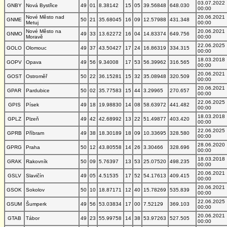
03.07.2022
GNBY
Nová Bystřice
49
01
8.38142
15
05
39.56848
648.030
00:00
Nové Město nad
20.06.2021
GNME
50
21
35.68045
16
09
12.57988
431.348
Metuj
00:00
Nové Město na
20.06.2021
GNMO
49
33
13.62272
16
04
14.83374
649.756
Moravě
00:00
22.06.2025
GOLO
Olomouc
49
37
43.50427
17
24
16.86319
334.315
00:00
18.03.2018
GOPV
Opava
49
56
9.34008
17
53
56.39962
316.565
00:00
20.06.2021
GOST
Ostroměř
50
22
36.15281
15
32
35.08948
320.509
00:00
20.06.2021
GPAR
Pardubice
50
02
35.77583
15
44
3.29965
270.657
00:00
22.06.2025
GPIS
Písek
49
18
19.98830
14
08
58.63972
441.482
00:00
18.03.2018
GPLZ
Plzeň
49
42
42.68992
13
22
51.49877
403.420
00:00
22.06.2025
GPRB
Příbram
49
38
18.30189
18
09
10.33695
328.580
00:00
28.06.2020
GPRG
Praha
50
12
43.80558
14
26
3.30466
328.696
00:00
18.03.2018
GRAK
Rakovník
50
09
5.76397
13
53
25.07520
498.235
00:00
20.06.2021
GSLV
Slavičín
49
05
4.51535
17
52
54.17613
409.415
00:00
20.06.2021
GSOK
Sokolov
50
10
18.87171
12
40
15.78269
535.839
00:00
22.06.2025
GSUM
Šumperk
49
56
53.03834
17
00
7.52129
369.103
00:00
20.06.2021
GTAB
Tábor
49
23
55.99758
14
38
53.97263
527.505
00:00