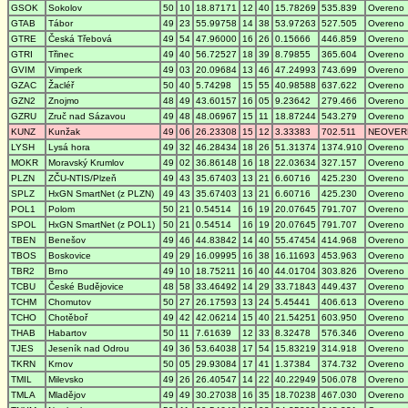
GSOK
Sokolov
50
10
18.87171
12
40
15.78269
535.839
Overeno
GTAB
Tábor
49
23
55.99758
14
38
53.97263
527.505
Overeno
GTRE
Česká Třebová
49
54
47.96000
16
26
0.15666
446.859
Overeno
GTRI
Třinec
49
40
56.72527
18
39
8.79855
365.604
Overeno
GVIM
Vimperk
49
03
20.09684
13
46
47.24993
743.699
Overeno
GZAC
Žacléř
50
40
5.74298
15
55
40.98588
637.622
Overeno
GZN2
Znojmo
48
49
43.60157
16
05
9.23642
279.466
Overeno
GZRU
Zruč nad Sázavou
49
48
48.06967
15
11
18.87244
543.279
Overeno
KUNZ
Kunžak
49
06
26.23308
15
12
3.33383
702.511
NEOVER
LYSH
Lysá hora
49
32
46.28434
18
26
51.31374
1374.910
Overeno
MOKR
Moravský Krumlov
49
02
36.86148
16
18
22.03634
327.157
Overeno
PLZN
ZČU-NTIS/Plzeň
49
43
35.67403
13
21
6.60716
425.230
Overeno
SPLZ
HxGN SmartNet (z PLZN)
49
43
35.67403
13
21
6.60716
425.230
Overeno
POL1
Polom
50
21
0.54514
16
19
20.07645
791.707
Overeno
SPOL
HxGN SmartNet (z POL1)
50
21
0.54514
16
19
20.07645
791.707
Overeno
TBEN
Benešov
49
46
44.83842
14
40
55.47454
414.968
Overeno
TBOS
Boskovice
49
29
16.09995
16
38
16.11693
453.963
Overeno
TBR2
Brno
49
10
18.75211
16
40
44.01704
303.826
Overeno
TCBU
České Budějovice
48
58
33.46492
14
29
33.71843
449.437
Overeno
TCHM
Chomutov
50
27
26.17593
13
24
5.45441
406.613
Overeno
TCHO
Chotěboř
49
42
42.06214
15
40
21.54251
603.950
Overeno
THAB
Habartov
50
11
7.61639
12
33
8.32478
576.346
Overeno
TJES
Jeseník nad Odrou
49
36
53.64038
17
54
15.83219
314.918
Overeno
TKRN
Krnov
50
05
29.93084
17
41
1.37384
374.732
Overeno
TMIL
Milevsko
49
26
26.40547
14
22
40.22949
506.078
Overeno
TMLA
Mladějov
49
49
30.27038
16
35
18.70238
467.030
Overeno