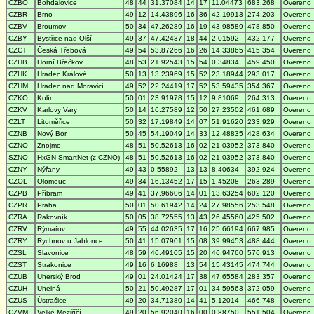
CZBO
Bohdalovice
48
44
31.37084
14
17
11.04473
683.268
Overeno
CZBR
Brno
49
12
14.43896
16
36
42.19913
274.203
Overeno
CZBV
Broumov
50
34
47.26289
16
19
43.98589
478.850
Overeno
CZBY
Bystřice nad Olší
49
37
47.42437
18
44
2.01592
432.177
Overeno
CZCT
Česká Třebová
49
54
53.87266
16
26
14.33865
415.354
Overeno
CZHB
Horní Břečkov
48
53
21.92543
15
54
0.34834
459.450
Overeno
CZHK
Hradec Králové
50
13
13.23969
15
52
23.18944
293.017
Overeno
CZHM
Hradec nad Moravicí
49
52
22.24419
17
52
53.59435
354.367
Overeno
CZKO
Kolín
50
01
23.91978
15
12
9.81069
264.313
Overeno
CZKV
Karlovy Vary
50
14
16.27589
12
50
27.23502
461.689
Overeno
CZLT
Litoměřice
50
32
17.19849
14
07
51.91620
233.929
Overeno
CZNB
Nový Bor
50
45
54.19049
14
33
12.48835
428.634
Overeno
CZNO
Znojmo
48
51
50.52613
16
02
21.03952
373.840
Overeno
SZNO
HxGN SmartNet (z CZNO)
48
51
50.52613
16
02
21.03952
373.840
Overeno
CZNY
Nýřany
49
43
0.55892
13
13
8.40634
392.924
Overeno
CZOL
Olomouc
49
34
16.13452
17
15
1.45208
263.289
Overeno
CZPB
Příbram
49
41
37.96606
14
01
13.63254
602.120
Overeno
CZPR
Praha
50
01
50.61942
14
24
27.98556
253.548
Overeno
CZRA
Rakovník
50
05
38.72555
13
43
26.45560
425.502
Overeno
CZRV
Rýmařov
49
55
44.02635
17
16
25.66194
667.985
Overeno
CZRY
Rychnov u Jablonce
50
41
15.07901
15
08
39.99453
488.444
Overeno
CZSL
Slavonice
48
59
46.49105
15
20
46.94760
576.913
Overeno
CZST
Strakonice
49
16
6.16988
13
54
15.43145
474.744
Overeno
CZUB
Uherský Brod
49
01
24.01424
17
38
47.65584
283.357
Overeno
CZUH
Uhelná
50
21
50.49287
17
01
34.59563
372.059
Overeno
CZUS
Ústrašice
49
20
34.71380
14
41
5.12014
466.748
Overeno
CZVM
Velké Meziříčí
49
20
56.92040
16
00
0.88750
551.504
Overeno