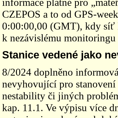
informace platné pro „mateř
CZEPOS a to od GPS-week 2
0:00:00,00 (GMT), kdy sí
k nezávislému monitoringu 
Stanice vedené jako ne
8/2024 doplněno informován
nevyhovující pro stanovení
nestability či jiných probl
kap. 11.1. Ve výpisu více dn