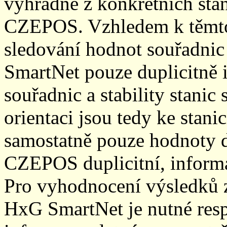
výhradně z konkrétních stani
CZEPOS. Vzhledem k těmto
sledování hodnot souřadnic 
SmartNet pouze duplicitně
souřadnic a stability stani
orientaci jsou tedy ke sta
samostatně pouze hodnoty den
CZEPOS duplicitní, inform
Pro vyhodnocení výsledků z
HxG SmartNet je nutné resp