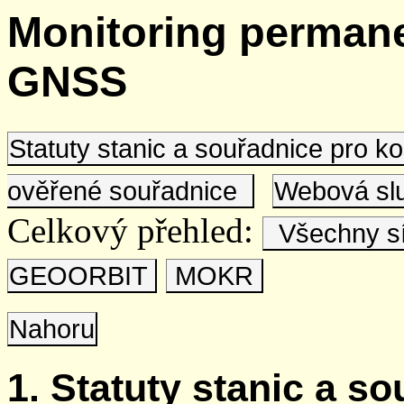
Monitoring permane
GNSS
Statuty stanic a souřadnice pro 
ověřené souřadnice
Webová s
Celkový přehled:
Všechny s
GEOORBIT
MOKR
Nahoru
1. Statuty stanic a s