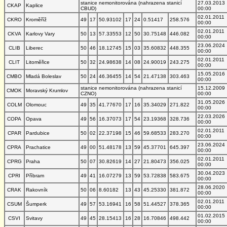
stanice nemonitorována (nahrazena stanicí
27.03.2013
CKAP
Kaplice
CBUD)
00:00
02.01.2011
CKRO
Kroměříž
49
17
50.93102
17
24
0.51417
258.576
00:00
02.01.2011
CKVA
Karlovy Vary
50
13
57.33553
12
50
30.75148
446.082
00:00
23.06.2024
CLIB
Liberec
50
46
18.12745
15
03
35.60832
448.355
00:00
02.01.2011
CLIT
Litoměřice
50
32
24.98638
14
08
24.90019
243.275
00:00
15.05.2016
CMBO
Mladá Boleslav
50
24
46.36455
14
54
21.47138
303.463
00:00
stanice nemonitorována (nahrazena stanicí
15.12.2009
CMOK
Moravský Krumlov
CZNO)
00:00
31.05.2026
COLM
Olomouc
49
35
41.77670
17
16
35.34029
271.822
00:00
22.03.2026
COPA
Opava
49
56
16.37073
17
54
23.19368
328.736
00:00
02.01.2011
CPAR
Pardubice
50
02
22.37198
15
46
59.68533
283.270
00:00
23.06.2024
CPRA
Prachatice
49
00
51.48178
13
59
45.37701
645.397
00:00
02.01.2011
CPRG
Praha
50
07
30.82619
14
27
21.80473
356.025
00:00
30.04.2023
CPRI
Příbram
49
41
16.07279
13
59
53.72838
583.675
00:00
28.06.2020
CRAK
Rakovník
50
06
8.60182
13
43
45.25330
381.872
00:00
02.01.2011
CSUM
Šumperk
49
57
53.16941
16
58
51.44527
378.365
00:00
01.02.2015
CSVI
Svitavy
49
45
28.15413
16
28
16.70846
498.442
00:00