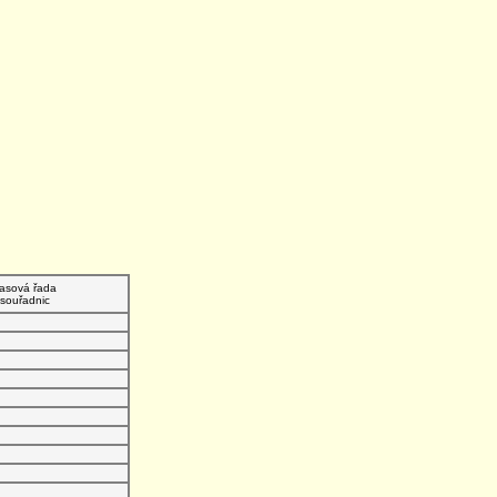
asová řada
souřadnic