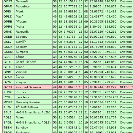
GOST
Ostroměř
50
22
36.15281
15
32
35.08948
320.509
Overeno
GPAR
Pardubice
50
02
35.77583
15
44
3.29965
270.657
Overeno
GPIS
Písek
49
18
19.98830
14
08
58.63972
441.482
Overeno
GPLZ
Plzeň
49
42
42.68992
13
22
51.49877
403.420
Overeno
GPRB
Příbram
49
38
18.30189
18
09
10.33695
328.580
Overeno
GPRG
Praha
50
12
43.80558
14
26
3.30466
328.696
Overeno
GRAK
Rakovník
50
09
5.76397
13
53
25.07520
498.235
Overeno
GSEB
Šebetov
49
33
4.31763
16
42
10.93913
440.830
Overeno
GSLV
Slavičín
49
05
4.51535
17
52
54.17613
409.415
Overeno
GSOK
Sokolov
50
10
18.87171
12
40
15.78269
535.839
Overeno
GSUM
Šumperk
49
56
53.03834
17
00
7.52129
369.103
Overeno
GTAB
Tábor
49
23
55.99758
14
38
53.97263
527.505
Overeno
GTRE
Česká Třebová
49
54
47.96000
16
26
0.15666
446.859
Overeno
GTRI
Třinec
49
40
56.72527
18
39
8.79855
365.604
Overeno
GVIM
Vimperk
49
03
20.09684
13
46
47.24993
743.699
Overeno
GZAC
Žacléř
50
40
5.74298
15
55
40.98588
637.622
Overeno
GZN2
Znojmo
48
49
43.60157
16
05
9.23642
279.466
Overeno
GZRU
Zruč nad Sázavou
49
48
48.06967
15
11
18.87244
543.279
NEOVER
KUNZ
Kunžak
49
06
26.23308
15
12
3.33383
702.511
Overeno
LYSH
Lysá hora
49
32
46.28428
18
26
51.31401
1374.903
Overeno
MOKR
Moravský Krumlov
49
02
36.86148
16
18
22.03634
327.157
Overeno
PLZN
ZČU-NTIS/Plzeň
49
43
35.67403
13
21
6.60716
425.230
Overeno
SPLZ
HxGN SmartNet (z PLZN)
49
43
35.67403
13
21
6.60716
425.230
Overeno
POL1
Polom
50
21
0.54514
16
19
20.07645
791.707
Overeno
SPOL
HxGN SmartNet (z POL1)
50
21
0.54514
16
19
20.07645
791.707
Overeno
TBEN
Benešov
49
46
44.83842
14
40
55.47454
414.968
Overeno
TBOS
Boskovice
49
29
16.09995
16
38
16.11693
453.963
Overeno