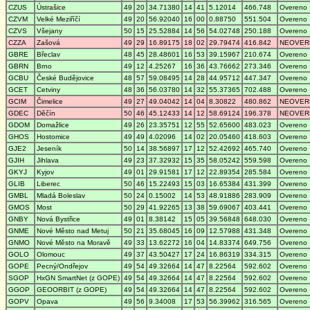
CZUS
Ústrašice
49
20
34.71380
14
41
5.12014
466.748
Overeno
CZVM
Velké Meziříčí
49
20
56.92040
16
00
0.88750
551.504
Overeno
CZVS
Všejany
50
15
25.52884
14
56
54.02748
250.188
Overeno
CZZA
Zašová
49
29
16.89175
18
02
29.79474
416.842
NEOVER
GBRE
Břeclav
48
45
28.48601
16
53
39.15967
210.674
Overeno
GBRN
Brno
49
12
4.25267
16
36
43.76662
273.346
Overeno
GCBU
České Budějovice
48
57
59.08495
14
28
44.95712
447.347
Overeno
GCET
Cetviny
48
36
56.03780
14
32
55.37365
702.488
Overeno
GCIM
Čimelice
49
27
49.04042
14
04
8.30822
480.862
NEOVER
GDEC
Děčín
50
46
45.12433
14
12
58.69124
196.378
NEOVER
GDOM
Domažlice
49
26
23.35751
12
55
52.65600
483.023
Overeno
GHOS
Hostomice
49
49
4.02096
14
02
20.05460
418.603
Overeno
GJE2
Jeseník
50
14
38.56897
17
12
52.42692
465.740
Overeno
GJIH
Jihlava
49
23
37.32932
15
35
58.05242
559.598
Overeno
GKYJ
Kyjov
49
01
29.91581
17
12
22.89354
285.584
Overeno
GLIB
Liberec
50
46
15.22493
15
03
16.65384
431.399
Overeno
GMBL
Mladá Boleslav
50
24
0.15002
14
53
48.91886
283.909
Overeno
GMOS
Most
50
29
41.92265
13
38
59.69067
403.441
Overeno
GNBY
Nová Bystřice
49
01
8.38142
15
05
39.56848
648.030
Overeno
GNME
Nové Město nad Metuj
50
21
35.68045
16
09
12.57988
431.348
Overeno
GNMO
Nové Město na Moravě
49
33
13.62272
16
04
14.83374
649.756
Overeno
GOLO
Olomouc
49
37
43.50427
17
24
16.86319
334.315
Overeno
GOPE
Pecný/Ondřejov
49
54
49.32664
14
47
8.22564
592.602
Overeno
SGOP
HxGN SmartNet (z GOPE)
49
54
49.32664
14
47
8.22564
592.602
Overeno
GGOP
GEOORBIT (z GOPE)
49
54
49.32664
14
47
8.22564
592.602
Overeno
GOPV
Opava
49
56
9.34008
17
53
56.39962
316.565
Overeno