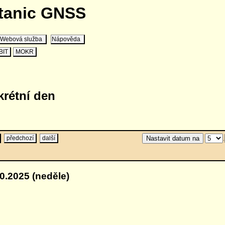
stanic GNSS
Webová služba
Nápověda
BIT
MOKR
krétní den
předchozí
další
.
0.2025 (neděle)