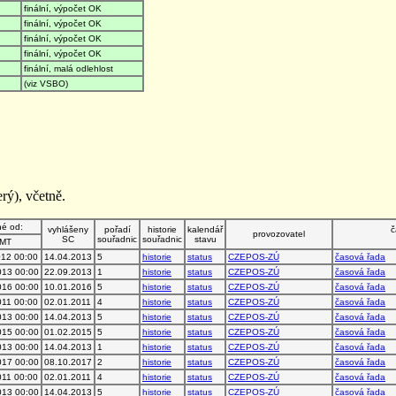
finální, výpočet OK
finální, výpočet OK
finální, výpočet OK
finální, výpočet OK
finální, malá odlehlost
(viz VSBO)
rý), včetně.
né od:
vyhlášeny
pořadí
historie
kalendář
č
provozovatel
SC
souřadnic
souřadnic
stavu
MT
012 00:00
14.04.2013
5
historie
status
CZEPOS-ZÚ
časová řada
013 00:00
22.09.2013
1
historie
status
CZEPOS-ZÚ
časová řada
016 00:00
10.01.2016
5
historie
status
CZEPOS-ZÚ
časová řada
011 00:00
02.01.2011
4
historie
status
CZEPOS-ZÚ
časová řada
013 00:00
14.04.2013
5
historie
status
CZEPOS-ZÚ
časová řada
015 00:00
01.02.2015
5
historie
status
CZEPOS-ZÚ
časová řada
013 00:00
14.04.2013
1
historie
status
CZEPOS-ZÚ
časová řada
017 00:00
08.10.2017
2
historie
status
CZEPOS-ZÚ
časová řada
011 00:00
02.01.2011
4
historie
status
CZEPOS-ZÚ
časová řada
013 00:00
14.04.2013
5
historie
status
CZEPOS-ZÚ
časová řada