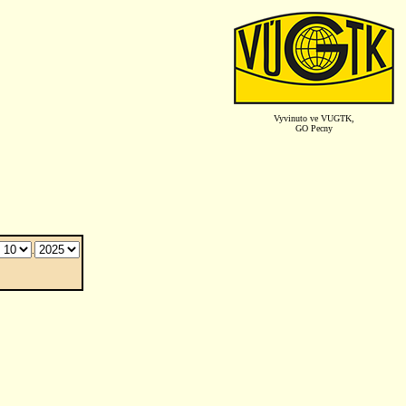
Vyvinuto ve VUGTK,
GO Pecny
.