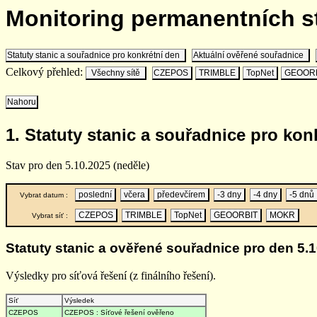
Monitoring permanentních 
Statuty stanic a souřadnice pro konkrétní den
Aktuální ověřené souřadnice
Celkový přehled:
Všechny sítě
CZEPOS
TRIMBLE
TopNet
GEOOR
Nahoru
1. Statuty stanic a souřadnice pro kon
Stav pro den 5.10.2025 (neděle)
poslední
včera
předevčírem
-3 dny
-4 dny
-5 dnů
Vybrat datum :
CZEPOS
TRIMBLE
TopNet
GEOORBIT
MOKR
Vybrat síť :
Statuty stanic a ověřené souřadnice pro den 5.1
Výsledky pro síťová řešení (z finálního řešení).
Síť
Výsledek
CZEPOS
CZEPOS : Síťové řešení ověřeno