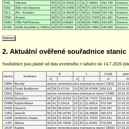
TVID
Vidnava
50
22
22.53431
17
11
7.56632
291.736
Overeno
TZD2
Žďár nad Sázavou
49
33
36.03082
15
56
37.22076
644.675
Overeno
TZL3
Zlín - Kostelec
49
13
16.39339
17
39
41.76369
333.746
Overeno
TZNO
Znojmo
48
51
54.48922
16
02
53.73356
341.681
Overeno
VSBO
VŠB-TUO/Ostrava
49
50
0.64983
18
09
49.79861
340.895
Overeno
SVSB
HxGN SmartNet (z VSBO)
49
50
0.64983
18
09
49.79861
340.895
Overeno
Nahoru
2. Aktuální ověřené souřadnice stanic
Souřadnice jsou platné od data uvedeného v tabulce do 14.7.2026 (úte
B
L
H (ell)
plat
stanice
lokalizace
o
'
"
o
'
"
m
G
CBRU
Bruntál
stanice nemonitorována (nahrazena stanicí CJES)
23.11.2
CBUD
České Budějovice
48
58
3.47154
14
28
30.97608
456.223
15.04.2
CDAC
Dačice
stanice nemonitorována (nahrazena stanicí CJHR)
10.01.2
CDOM
Domažlice
49
26
45.25334
12
55
26.77675
519.603
02.01.2
CFRM
Frýdek-Místek
49
41
5.25414
18
21
11.45814
373.590
27.03.2
CHOD
Hodonín
48
50
58.63247
17
07
44.64130
228.387
01.02.2
CJES
Jeseník
50
13
58.16794
17
12
29.39828
495.223
27.03.2
CJHR
Jindřichův Hradec
49
08
52.83156
15
00
31.70530
543.521
08.10.2
CJIH
Jihlava
49
23
36.79409
15
35
11.02462
576.839
02.01.2
CKAP
Kaplice
stanice nemonitorována (nahrazena stanicí CBUD)
27.03.2