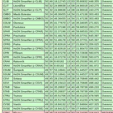
CLIB
HxGN SmartNet (z CLIB)
50
46
18.12745
15
03
35.60832
448.355
Overeno
CLIT
Litoměřice
50
32
24.98638
14
08
24.90019
243.275
Overeno
SLIT
HxGN SmartNet (z CLIT)
50
32
24.98638
14
08
24.90019
243.275
Overeno
CMBO
Mladá Boleslav
50
24
46.36455
14
54
21.47138
303.463
Overeno
SMBO
HxGN SmartNet (z CMBO)
50
24
46.36455
14
54
21.47138
303.463
Overeno
COLM
Olomouc
49
35
41.77670
17
16
35.34035
271.821
Overeno
CPAR
Pardubice
50
02
22.37198
15
46
59.68533
283.270
Overeno
SPAR
HxGN SmartNet (z CPAR)
50
02
22.37198
15
46
59.68533
283.270
Overeno
CPRA
Prachatice
49
00
51.48178
13
59
45.37701
645.397
Overeno
SPRA
HxGN SmartNet (z CPRA)
49
00
51.48178
13
59
45.37701
645.397
Overeno
CPRG
Praha
50
07
30.82619
14
27
21.80473
356.025
Overeno
SPRG
HxGN SmartNet (z CPRG)
50
07
30.82619
14
27
21.80473
356.025
Overeno
CPRI
Příbram
49
41
16.07279
13
59
53.72838
583.675
Overeno
SPRI
HxGN SmartNet (z CPRI)
49
41
16.07279
13
59
53.72838
583.675
Overeno
CRAK
Rakovník
50
06
8.60182
13
43
45.25330
381.872
Overeno
SRAK
HxGN SmartNet (z CRAK)
50
06
8.60182
13
43
45.25330
381.872
Overeno
CSUM
Šumperk
49
57
53.16941
16
58
51.44527
378.365
Overeno
SSUM
HxGN SmartNet (z CSUM)
49
57
53.16941
16
58
51.44527
378.365
Overeno
CSVI
Svitavy
49
45
28.15413
16
28
16.70846
498.442
Overeno
SSVI
HxGN SmartNet (z CSVI)
49
45
28.15413
16
28
16.70846
498.442
Overeno
CTAB
Tábor
49
24
35.26837
14
40
48.78739
496.233
Overeno
STAB
HxGN SmartNet (z CTAB)
49
24
35.26837
14
40
48.78739
496.233
Overeno
CTRU
Trutnov
50
33
45.51706
15
54
30.41233
478.595
Overeno
STRU
HxGN SmartNet (z CTRU)
50
33
45.51706
15
54
30.41233
478.595
Overeno
CVSE
Vsetín
49
20
16.84132
17
59
27.64664
407.325
Overeno
SVSE
HxGN SmartNet (z CVSE)
49
20
16.84132
17
59
27.64664
407.325
Overeno
CZBC
Břeclav
48
45
15.02799
16
53
23.74339
216.647
NEOVER