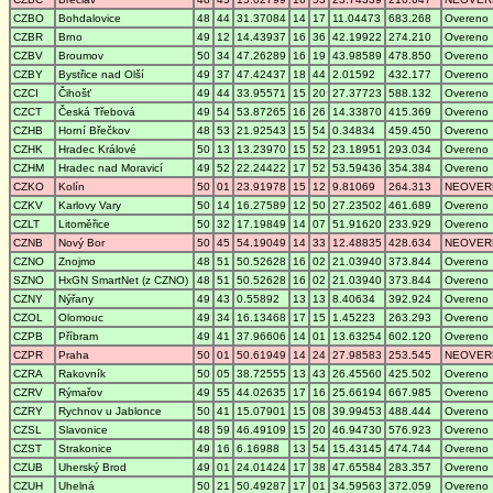
CZBO
Bohdalovice
48
44
31.37084
14
17
11.04473
683.268
Overeno
CZBR
Brno
49
12
14.43937
16
36
42.19922
274.210
Overeno
CZBV
Broumov
50
34
47.26289
16
19
43.98589
478.850
Overeno
CZBY
Bystřice nad Olší
49
37
47.42437
18
44
2.01592
432.177
Overeno
CZCI
Čihošť
49
44
33.95571
15
20
27.37723
588.132
Overeno
CZCT
Česká Třebová
49
54
53.87265
16
26
14.33870
415.369
Overeno
CZHB
Horní Břečkov
48
53
21.92543
15
54
0.34834
459.450
Overeno
CZHK
Hradec Králové
50
13
13.23970
15
52
23.18951
293.034
Overeno
CZHM
Hradec nad Moravicí
49
52
22.24422
17
52
53.59436
354.384
Overeno
CZKO
Kolín
50
01
23.91978
15
12
9.81069
264.313
NEOVER
CZKV
Karlovy Vary
50
14
16.27589
12
50
27.23502
461.689
Overeno
CZLT
Litoměřice
50
32
17.19849
14
07
51.91620
233.929
Overeno
CZNB
Nový Bor
50
45
54.19049
14
33
12.48835
428.634
NEOVER
CZNO
Znojmo
48
51
50.52628
16
02
21.03940
373.844
Overeno
SZNO
HxGN SmartNet (z CZNO)
48
51
50.52628
16
02
21.03940
373.844
Overeno
CZNY
Nýřany
49
43
0.55892
13
13
8.40634
392.924
Overeno
CZOL
Olomouc
49
34
16.13468
17
15
1.45223
263.293
Overeno
CZPB
Příbram
49
41
37.96606
14
01
13.63254
602.120
Overeno
CZPR
Praha
50
01
50.61949
14
24
27.98583
253.545
NEOVER
CZRA
Rakovník
50
05
38.72555
13
43
26.45560
425.502
Overeno
CZRV
Rýmařov
49
55
44.02635
17
16
25.66194
667.985
Overeno
CZRY
Rychnov u Jablonce
50
41
15.07901
15
08
39.99453
488.444
Overeno
CZSL
Slavonice
48
59
46.49109
15
20
46.94730
576.923
Overeno
CZST
Strakonice
49
16
6.16988
13
54
15.43145
474.744
Overeno
CZUB
Uherský Brod
49
01
24.01424
17
38
47.65584
283.357
Overeno
CZUH
Uhelná
50
21
50.49287
17
01
34.59563
372.059
Overeno