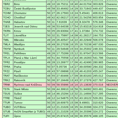
TBR2
Brno
49
10
18.75211
16
40
44.01704
303.826
Overeno
TCBU
České Budějovice
48
58
33.46492
14
29
33.71843
449.437
Overeno
TCHM
Chomutov
50
27
26.17593
13
24
5.45441
406.613
Overeno
TCHO
Chotěboř
49
42
42.06217
15
40
21.54256
603.954
Overeno
THAB
Habartov
50
11
7.61639
12
33
8.32478
576.346
Overeno
TJES
Jeseník nad Odrou
49
36
53.64038
17
54
15.83219
314.918
Overeno
TKRN
Krnov
50
05
29.93084
17
41
1.37384
374.732
Overeno
TLIT
Litoměřice
50
32
31.75997
14
08
41.28217
244.753
Overeno
TMIL
Milevsko
49
26
26.40547
14
22
40.22949
506.078
Overeno
TMLA
Mladějov
49
49
30.27038
16
35
18.70238
467.030
Overeno
TNYM
Nymburk
50
11
29.54648
15
03
34.25302
248.331
Overeno
TPEL
Pelhřimov
49
26
17.75289
15
12
31.97047
613.566
Overeno
TPLA
Planá u Mar. Lázní
49
51
44.75558
12
43
46.16283
541.796
Overeno
TPR2
Prostějov
49
28
13.26977
17
06
41.42490
280.965
Overeno
TPRA
Praha
50
07
5.05736
14
27
49.00590
294.332
Overeno
TPZ2
Plzeň
49
43
57.09898
13
18
46.41203
455.247
Overeno
TRAT
Ratíškovice
48
55
27.60466
17
09
38.83183
265.012
Overeno
TRK2
Rakovník
50
06
37.19449
13
43
37.17376
427.767
Overeno
TRNK
Rychnov nad Kněžnou
50
09
58.55996
16
16
15.13839
370.016
NEOVER
TSTA
Staré Město
50
09
44.39910
16
56
51.94082
603.491
Overeno
TSUS
Sušice
49
14
46.15294
13
32
21.14694
517.295
Overeno
TTRE
Třebíč
49
12
14.54875
15
52
43.18122
529.261
Overeno
TTUR
Turnov
50
35
18.60975
15
08
9.49601
310.620
Overeno
TUBO
VUT/Brno
49
12
21.21026
16
35
34.20396
324.272
Overeno
STUB
HxGN SmartNet (z TUBO)
49
12
21.21026
16
35
34.20396
324.272
Overeno
TUPI
Úpice
50
30
25.67415
16
00
39.35576
468.105
Overeno