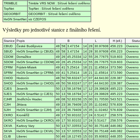
TRIMBLE
Trimble VRS NOW : Síťové řešení ověřeno
TopNet
TopNet : Síťové řešení ověřeno
GEOORBIT
GEOORBIT : Síťové řešení ověřeno
HxGN SmartNet
viz CZEPOS
Výsledky pro jednotlivé stanice z finálního řešení.
Stanice
Popis
B
L
H (ell.)
Statu
CBUD
České Budějovice
48
58
3.47154
14
28
30.97608
456.223
Overeno
SBUD
HxGN SmartNet (z CBUD)
48
58
3.47154
14
28
30.97608
456.223
Overeno
CDOM
Domažlice
49
26
45.25334
12
55
26.77675
519.603
Overeno
SDOM
HxGN SmartNet (z CDOM)
49
26
45.25334
12
55
26.77675
519.603
Overeno
CFRM
Frýdek-Místek
49
41
5.25414
18
21
11.45814
373.590
Overeno
SFRM
HxGN SmartNet (z CFRM)
49
41
5.25414
18
21
11.45814
373.590
Overeno
CHOD
Hodonín
48
50
58.63247
17
07
44.64130
228.387
Overeno
SHOD
HxGN SmartNet (z CHOD)
48
50
58.63247
17
07
44.64130
228.387
Overeno
CJES
Jeseník
50
13
58.16794
17
12
29.39828
495.223
Overeno
SJES
HxGN SmartNet (z CJES)
50
13
58.16794
17
12
29.39828
495.223
Overeno
CJHR
Jindřichův Hradec
49
08
52.83156
15
00
31.70530
543.521
Overeno
CJIH
Jihlava
49
23
36.79409
15
35
11.02462
576.839
Overeno
SJIH
HxGN SmartNet (z CJIH)
49
23
36.79409
15
35
11.02462
576.839
Overeno
CKRO
Kroměříž
49
17
50.93102
17
24
0.51417
258.576
Overeno
SKRO
HxGN SmartNet (z CKRO)
49
17
50.93102
17
24
0.51417
258.576
Overeno
CKVA
Karlovy Vary
50
13
57.33553
12
50
30.75148
446.082
Overeno
SKVA
HxGN SmartNet (z CKVA)
50
13
57.33553
12
50
30.75148
446.082
Overeno
CLIB
Liberec
50
46
18.12745
15
03
35.60832
448.355
Overeno