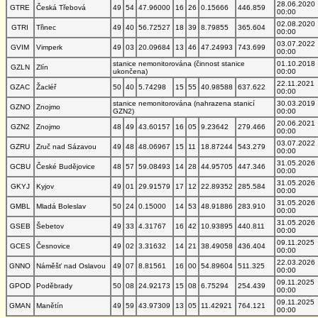
28.06.2020
GTRE
Česká Třebová
49
54
47.96000
16
26
0.15666
446.859
00:00
02.08.2020
GTRI
Třinec
49
40
56.72527
18
39
8.79855
365.604
00:00
03.07.2022
GVIM
Vimperk
49
03
20.09684
13
46
47.24993
743.699
00:00
stanice nemonitorována (činnost stanice
01.10.2018
GZLN
Zlín
ukončena)
00:00
22.11.2021
GZAC
Žacléř
50
40
5.74298
15
55
40.98588
637.622
00:00
stanice nemonitorována (nahrazena stanicí
30.03.2019
GZNO
Znojmo
GZN2)
00:00
20.06.2021
GZN2
Znojmo
48
49
43.60157
16
05
9.23642
279.466
00:00
03.07.2022
GZRU
Zruč nad Sázavou
49
48
48.06967
15
11
18.87244
543.279
00:00
31.05.2026
GCBU
České Budějovice
48
57
59.08493
14
28
44.95705
447.346
00:00
31.05.2026
GKYJ
Kyjov
49
01
29.91579
17
12
22.89352
285.584
00:00
31.05.2026
GMBL
Mladá Boleslav
50
24
0.15000
14
53
48.91886
283.910
00:00
31.05.2026
GSEB
Šebetov
49
33
4.31767
16
42
10.93895
440.811
00:00
09.11.2025
GCES
Česnovice
49
02
3.31632
14
21
38.49058
436.404
00:00
22.03.2026
GNNO
Náměšť nad Oslavou
49
07
8.81561
16
00
54.89604
511.325
00:00
09.11.2025
GPOD
Poděbrady
50
08
24.92173
15
08
6.75294
254.439
00:00
09.11.2025
GMAN
Manětín
49
59
43.97309
13
05
11.42921
764.121
00:00