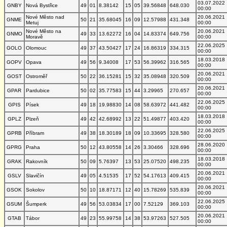
03.07.2022
GNBY
Nová Bystřice
49
01
8.38142
15
05
39.56848
648.030
00:00
Nové Město nad
20.06.2021
GNME
50
21
35.68045
16
09
12.57988
431.348
Metuj
00:00
Nové Město na
20.06.2021
GNMO
49
33
13.62272
16
04
14.83374
649.756
Moravě
00:00
22.06.2025
GOLO
Olomouc
49
37
43.50427
17
24
16.86319
334.315
00:00
18.03.2018
GOPV
Opava
49
56
9.34008
17
53
56.39962
316.565
00:00
20.06.2021
GOST
Ostroměř
50
22
36.15281
15
32
35.08948
320.509
00:00
20.06.2021
GPAR
Pardubice
50
02
35.77583
15
44
3.29965
270.657
00:00
22.06.2025
GPIS
Písek
49
18
19.98830
14
08
58.63972
441.482
00:00
18.03.2018
GPLZ
Plzeň
49
42
42.68992
13
22
51.49877
403.420
00:00
22.06.2025
GPRB
Příbram
49
38
18.30189
18
09
10.33695
328.580
00:00
28.06.2020
GPRG
Praha
50
12
43.80558
14
26
3.30466
328.696
00:00
18.03.2018
GRAK
Rakovník
50
09
5.76397
13
53
25.07520
498.235
00:00
20.06.2021
GSLV
Slavičín
49
05
4.51535
17
52
54.17613
409.415
00:00
20.06.2021
GSOK
Sokolov
50
10
18.87171
12
40
15.78269
535.839
00:00
22.06.2025
GSUM
Šumperk
49
56
53.03834
17
00
7.52129
369.103
00:00
20.06.2021
GTAB
Tábor
49
23
55.99758
14
38
53.97263
527.505
00:00