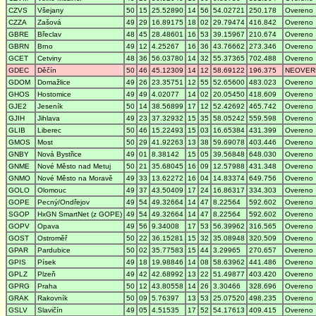
CZVS
Všejany
50
15
25.52890
14
56
54.02721
250.178
Overeno
CZZA
Zašová
49
29
16.89175
18
02
29.79474
416.842
Overeno
GBRE
Břeclav
48
45
28.48601
16
53
39.15967
210.674
Overeno
GBRN
Brno
49
12
4.25267
16
36
43.76662
273.346
Overeno
GCET
Cetviny
48
36
56.03780
14
32
55.37365
702.488
Overeno
GDEC
Děčín
50
46
45.12309
14
12
58.69122
196.375
NEOVER
GDOM
Domažlice
49
26
23.35751
12
55
52.65600
483.023
Overeno
GHOS
Hostomice
49
49
4.02077
14
02
20.05450
418.609
Overeno
GJE2
Jeseník
50
14
38.56899
17
12
52.42692
465.742
Overeno
GJIH
Jihlava
49
23
37.32932
15
35
58.05242
559.598
Overeno
GLIB
Liberec
50
46
15.22493
15
03
16.65384
431.399
Overeno
GMOS
Most
50
29
41.92263
13
38
59.69078
403.446
Overeno
GNBY
Nová Bystřice
49
01
8.38142
15
05
39.56848
648.030
Overeno
GNME
Nové Město nad Metuj
50
21
35.68045
16
09
12.57988
431.348
Overeno
GNMO
Nové Město na Moravě
49
33
13.62272
16
04
14.83374
649.756
Overeno
GOLO
Olomouc
49
37
43.50409
17
24
16.86317
334.303
Overeno
GOPE
Pecný/Ondřejov
49
54
49.32664
14
47
8.22564
592.602
Overeno
SGOP
HxGN SmartNet (z GOPE)
49
54
49.32664
14
47
8.22564
592.602
Overeno
GOPV
Opava
49
56
9.34008
17
53
56.39962
316.565
Overeno
GOST
Ostroměř
50
22
36.15281
15
32
35.08948
320.509
Overeno
GPAR
Pardubice
50
02
35.77583
15
44
3.29965
270.657
Overeno
GPIS
Písek
49
18
19.98846
14
08
58.63962
441.486
Overeno
GPLZ
Plzeň
49
42
42.68992
13
22
51.49877
403.420
Overeno
GPRG
Praha
50
12
43.80558
14
26
3.30466
328.696
Overeno
GRAK
Rakovník
50
09
5.76397
13
53
25.07520
498.235
Overeno
GSLV
Slavičín
49
05
4.51535
17
52
54.17613
409.415
Overeno