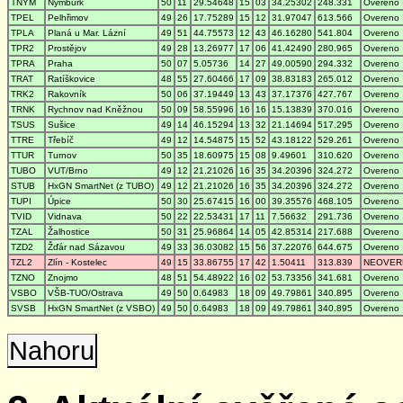
TNYM
Nymburk
50
11
29.54648
15
03
34.25302
248.331
Overeno
TPEL
Pelhřimov
49
26
17.75289
15
12
31.97047
613.566
Overeno
TPLA
Planá u Mar. Lázní
49
51
44.75573
12
43
46.16280
541.804
Overeno
TPR2
Prostějov
49
28
13.26977
17
06
41.42490
280.965
Overeno
TPRA
Praha
50
07
5.05736
14
27
49.00590
294.332
Overeno
TRAT
Ratíškovice
48
55
27.60466
17
09
38.83183
265.012
Overeno
TRK2
Rakovník
50
06
37.19449
13
43
37.17376
427.767
Overeno
TRNK
Rychnov nad Kněžnou
50
09
58.55996
16
16
15.13839
370.016
Overeno
TSUS
Sušice
49
14
46.15294
13
32
21.14694
517.295
Overeno
TTRE
Třebíč
49
12
14.54875
15
52
43.18122
529.261
Overeno
TTUR
Turnov
50
35
18.60975
15
08
9.49601
310.620
Overeno
TUBO
VUT/Brno
49
12
21.21026
16
35
34.20396
324.272
Overeno
STUB
HxGN SmartNet (z TUBO)
49
12
21.21026
16
35
34.20396
324.272
Overeno
TUPI
Úpice
50
30
25.67415
16
00
39.35576
468.105
Overeno
TVID
Vidnava
50
22
22.53431
17
11
7.56632
291.736
Overeno
TZAL
Žalhostice
50
31
25.96864
14
05
42.85314
217.688
Overeno
TZD2
Žďár nad Sázavou
49
33
36.03082
15
56
37.22076
644.675
Overeno
TZL2
Zlín - Kostelec
49
15
33.86755
17
42
1.50411
313.839
NEOVER
TZNO
Znojmo
48
51
54.48922
16
02
53.73356
341.681
Overeno
VSBO
VŠB-TUO/Ostrava
49
50
0.64983
18
09
49.79861
340.895
Overeno
SVSB
HxGN SmartNet (z VSBO)
49
50
0.64983
18
09
49.79861
340.895
Overeno
Nahoru