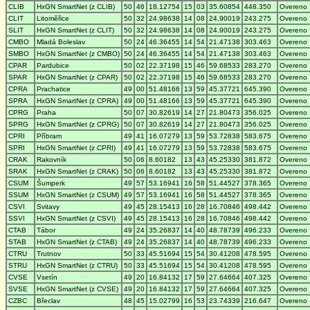
CLIB
HxGN SmartNet (z CLIB)
50
46
18.12754
15
03
35.60854
448.350
Overeno
CLIT
Litoměřice
50
32
24.98638
14
08
24.90019
243.275
Overeno
SLIT
HxGN SmartNet (z CLIT)
50
32
24.98638
14
08
24.90019
243.275
Overeno
CMBO
Mladá Boleslav
50
24
46.36455
14
54
21.47138
303.463
Overeno
SMBO
HxGN SmartNet (z CMBO)
50
24
46.36455
14
54
21.47138
303.463
Overeno
CPAR
Pardubice
50
02
22.37198
15
46
59.68533
283.270
Overeno
SPAR
HxGN SmartNet (z CPAR)
50
02
22.37198
15
46
59.68533
283.270
Overeno
CPRA
Prachatice
49
00
51.48166
13
59
45.37721
645.390
Overeno
SPRA
HxGN SmartNet (z CPRA)
49
00
51.48166
13
59
45.37721
645.390
Overeno
CPRG
Praha
50
07
30.82619
14
27
21.80473
356.025
Overeno
SPRG
HxGN SmartNet (z CPRG)
50
07
30.82619
14
27
21.80473
356.025
Overeno
CPRI
Příbram
49
41
16.07279
13
59
53.72838
583.675
Overeno
SPRI
HxGN SmartNet (z CPRI)
49
41
16.07279
13
59
53.72838
583.675
Overeno
CRAK
Rakovník
50
06
8.60182
13
43
45.25330
381.872
Overeno
SRAK
HxGN SmartNet (z CRAK)
50
06
8.60182
13
43
45.25330
381.872
Overeno
CSUM
Šumperk
49
57
53.16941
16
58
51.44527
378.365
Overeno
SSUM
HxGN SmartNet (z CSUM)
49
57
53.16941
16
58
51.44527
378.365
Overeno
CSVI
Svitavy
49
45
28.15413
16
28
16.70846
498.442
Overeno
SSVI
HxGN SmartNet (z CSVI)
49
45
28.15413
16
28
16.70846
498.442
Overeno
CTAB
Tábor
49
24
35.26837
14
40
48.78739
496.233
Overeno
STAB
HxGN SmartNet (z CTAB)
49
24
35.26837
14
40
48.78739
496.233
Overeno
CTRU
Trutnov
50
33
45.51694
15
54
30.41208
478.595
Overeno
STRU
HxGN SmartNet (z CTRU)
50
33
45.51694
15
54
30.41208
478.595
Overeno
CVSE
Vsetín
49
20
16.84132
17
59
27.64664
407.325
Overeno
SVSE
HxGN SmartNet (z CVSE)
49
20
16.84132
17
59
27.64664
407.325
Overeno
CZBC
Břeclav
48
45
15.02799
16
53
23.74339
216.647
Overeno