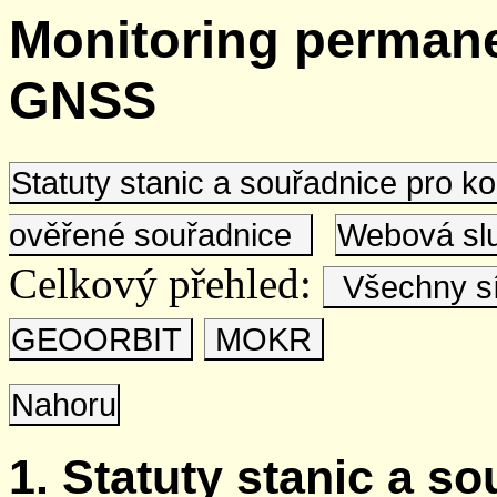
Monitoring permane
GNSS
Statuty stanic a souřadnice pro 
ověřené souřadnice
Webová s
Celkový přehled:
Všechny s
GEOORBIT
MOKR
Nahoru
1. Statuty stanic a s