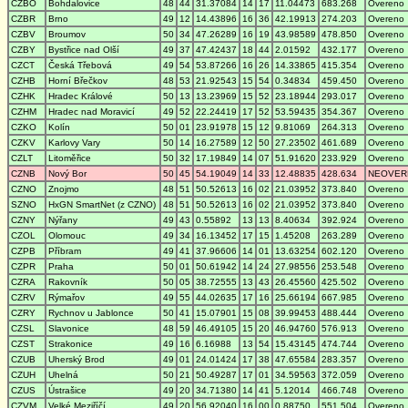
CZBO
Bohdalovice
48
44
31.37084
14
17
11.04473
683.268
Overeno
CZBR
Brno
49
12
14.43896
16
36
42.19913
274.203
Overeno
CZBV
Broumov
50
34
47.26289
16
19
43.98589
478.850
Overeno
CZBY
Bystřice nad Olší
49
37
47.42437
18
44
2.01592
432.177
Overeno
CZCT
Česká Třebová
49
54
53.87266
16
26
14.33865
415.354
Overeno
CZHB
Horní Břečkov
48
53
21.92543
15
54
0.34834
459.450
Overeno
CZHK
Hradec Králové
50
13
13.23969
15
52
23.18944
293.017
Overeno
CZHM
Hradec nad Moravicí
49
52
22.24419
17
52
53.59435
354.367
Overeno
CZKO
Kolín
50
01
23.91978
15
12
9.81069
264.313
Overeno
CZKV
Karlovy Vary
50
14
16.27589
12
50
27.23502
461.689
Overeno
CZLT
Litoměřice
50
32
17.19849
14
07
51.91620
233.929
Overeno
CZNB
Nový Bor
50
45
54.19049
14
33
12.48835
428.634
NEOVER
CZNO
Znojmo
48
51
50.52613
16
02
21.03952
373.840
Overeno
SZNO
HxGN SmartNet (z CZNO)
48
51
50.52613
16
02
21.03952
373.840
Overeno
CZNY
Nýřany
49
43
0.55892
13
13
8.40634
392.924
Overeno
CZOL
Olomouc
49
34
16.13452
17
15
1.45208
263.289
Overeno
CZPB
Příbram
49
41
37.96606
14
01
13.63254
602.120
Overeno
CZPR
Praha
50
01
50.61942
14
24
27.98556
253.548
Overeno
CZRA
Rakovník
50
05
38.72555
13
43
26.45560
425.502
Overeno
CZRV
Rýmařov
49
55
44.02635
17
16
25.66194
667.985
Overeno
CZRY
Rychnov u Jablonce
50
41
15.07901
15
08
39.99453
488.444
Overeno
CZSL
Slavonice
48
59
46.49105
15
20
46.94760
576.913
Overeno
CZST
Strakonice
49
16
6.16988
13
54
15.43145
474.744
Overeno
CZUB
Uherský Brod
49
01
24.01424
17
38
47.65584
283.357
Overeno
CZUH
Uhelná
50
21
50.49287
17
01
34.59563
372.059
Overeno
CZUS
Ústrašice
49
20
34.71380
14
41
5.12014
466.748
Overeno
CZVM
Velké Meziříčí
49
20
56.92040
16
00
0.88750
551.504
Overeno