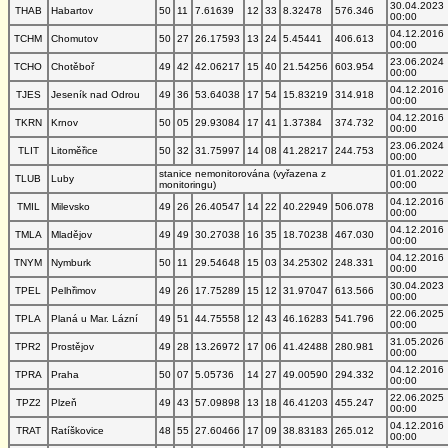
30.04.2023
THAB
Habartov
50
11
7.61639
12
33
8.32478
576.346
00:00
04.12.2016
TCHM
Chomutov
50
27
26.17593
13
24
5.45441
406.613
00:00
23.06.2024
TCHO
Chotěboř
49
42
42.06217
15
40
21.54256
603.954
00:00
04.12.2016
TJES
Jeseník nad Odrou
49
36
53.64038
17
54
15.83219
314.918
00:00
04.12.2016
TKRN
Krnov
50
05
29.93084
17
41
1.37384
374.732
00:00
23.06.2024
TLIT
Litoměřice
50
32
31.75997
14
08
41.28217
244.753
00:00
stanice nemonitorována (vyřazena z
01.01.2022
TLUB
Luby
monitoringu)
00:00
04.12.2016
TMIL
Milevsko
49
26
26.40547
14
22
40.22949
506.078
00:00
04.12.2016
TMLA
Mladějov
49
49
30.27038
16
35
18.70238
467.030
00:00
04.12.2016
TNYM
Nymburk
50
11
29.54648
15
03
34.25302
248.331
00:00
30.04.2023
TPEL
Pelhřimov
49
26
17.75289
15
12
31.97047
613.566
00:00
22.06.2025
TPLA
Planá u Mar. Lázní
49
51
44.75558
12
43
46.16283
541.796
00:00
31.05.2026
TPR2
Prostějov
49
28
13.26972
17
06
41.42488
280.981
00:00
04.12.2016
TPRA
Praha
50
07
5.05736
14
27
49.00590
294.332
00:00
22.06.2025
TPZ2
Plzeň
49
43
57.09898
13
18
46.41203
455.247
00:00
04.12.2016
TRAT
Ratíškovice
48
55
27.60466
17
09
38.83183
265.012
00:00