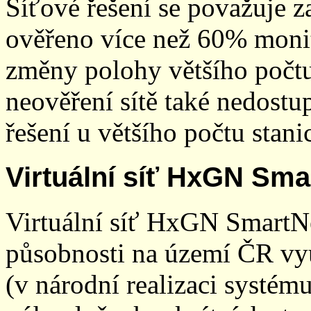
Síťové řešení se považuje z
ověřeno více než 60% monit
změny polohy většího počt
neověření sítě také nedostu
řešení u většího počtu stani
Virtuální síť HxGN Sma
Virtuální síť HxGN SmartN
působnosti na území ČR vyu
(v národní realizaci systé