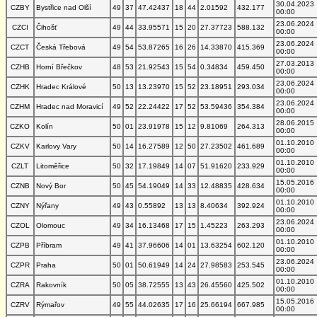
30.04.2023
CZBY
Bystřice nad Olší
49
37
47.42437
18
44
2.01592
432.177
00:00
23.06.2024
CZCI
Čihošť
49
44
33.95571
15
20
27.37723
588.132
00:00
23.06.2024
CZCT
Česká Třebová
49
54
53.87265
16
26
14.33870
415.369
00:00
27.03.2013
CZHB
Horní Břečkov
48
53
21.92543
15
54
0.34834
459.450
00:00
23.06.2024
CZHK
Hradec Králové
50
13
13.23970
15
52
23.18951
293.034
00:00
23.06.2024
CZHM
Hradec nad Moravicí
49
52
22.24422
17
52
53.59436
354.384
00:00
28.06.2015
CZKO
Kolín
50
01
23.91978
15
12
9.81069
264.313
00:00
01.10.2010
CZKV
Karlovy Vary
50
14
16.27589
12
50
27.23502
461.689
00:00
01.10.2010
CZLT
Litoměřice
50
32
17.19849
14
07
51.91620
233.929
00:00
15.05.2016
CZNB
Nový Bor
50
45
54.19049
14
33
12.48835
428.634
00:00
01.10.2010
CZNY
Nýřany
49
43
0.55892
13
13
8.40634
392.924
00:00
23.06.2024
CZOL
Olomouc
49
34
16.13468
17
15
1.45223
263.293
00:00
01.10.2010
CZPB
Příbram
49
41
37.96606
14
01
13.63254
602.120
00:00
23.06.2024
CZPR
Praha
50
01
50.61949
14
24
27.98583
253.545
00:00
01.10.2010
CZRA
Rakovník
50
05
38.72555
13
43
26.45560
425.502
00:00
15.05.2016
CZRV
Rýmařov
49
55
44.02635
17
16
25.66194
667.985
00:00