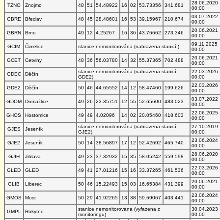
28.06.2020
TZNO
Znojmo
48
51
54.48922
16
02
53.73356
341.681
00:00
03.07.2022
GBRE
Břeclav
48
45
28.48601
16
53
39.15967
210.674
00:00
20.06.2021
GBRN
Brno
49
12
4.25267
16
36
43.76662
273.346
00:00
09.11.2025
GCIM
Čimelice
stanice nemonitorována (nahrazena stanicí )
00:00
20.06.2021
GCET
Cetviny
48
36
56.03780
14
32
55.37365
702.488
00:00
stanice nemonitorována (nahrazena stanicí
22.03.2026
GDEC
Děčín
GDE2)
00:00
22.03.2026
GDE2
Děčín
50
46
44.65552
14
12
58.47460
199.626
00:00
03.07.2022
GDOM
Domažlice
49
26
23.35751
12
55
52.65600
483.023
00:00
22.06.2025
GHOS
Hostomice
49
49
4.02096
14
02
20.05460
418.603
00:00
stanice nemonitorována (nahrazena stanicí
27.10.2019
GJES
Jeseník
GJE2)
00:00
23.06.2024
GJE2
Jeseník
50
14
38.56897
17
12
52.42692
465.740
00:00
28.06.2020
GJIH
Jihlava
49
23
37.32932
15
35
58.05242
559.598
00:00
22.03.2026
GLED
GLED
49
41
27.01216
15
16
33.37265
461.536
00:00
20.06.2021
GLIB
Liberec
50
46
15.22493
15
03
16.65384
431.399
00:00
23.06.2024
GMOS
Most
50
29
41.92265
13
38
59.69067
403.441
00:00
stanice nemonitorována (vyřazena z
30.04.2023
GMPL
Rokytno
monitoringu)
00:00