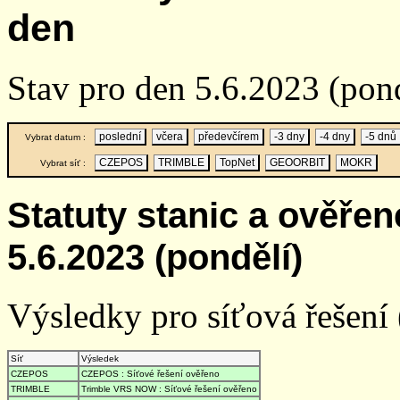
den
Stav pro den 5.6.2023 (pond
poslední
včera
předevčírem
-3 dny
-4 dny
-5 dnů
Vybrat datum :
CZEPOS
TRIMBLE
TopNet
GEOORBIT
MOKR
Vybrat síť :
Statuty stanic a ověře
5.6.2023 (pondělí)
Výsledky pro síťová řešení (
Síť
Výsledek
CZEPOS
CZEPOS : Síťové řešení ověřeno
TRIMBLE
Trimble VRS NOW : Síťové řešení ověřeno