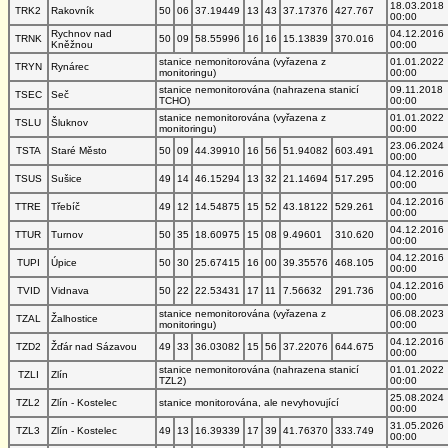
18.03.2018
TRK2
Rakovník
50
06
37.19449
13
43
37.17376
427.767
00:00
Rychnov nad
04.12.2016
TRNK
50
09
58.55996
16
16
15.13839
370.016
Kněžnou
00:00
stanice nemonitorována (vyřazena z
01.01.2022
TRYN
Rynárec
monitoringu)
00:00
stanice nemonitorována (nahrazena stanicí
09.11.2018
TSEC
Seč
TCHO)
00:00
stanice nemonitorována (vyřazena z
01.01.2022
TSLU
Šluknov
monitoringu)
00:00
23.06.2024
TSTA
Staré Město
50
09
44.39910
16
56
51.94082
603.491
00:00
04.12.2016
TSUS
Sušice
49
14
46.15294
13
32
21.14694
517.295
00:00
04.12.2016
TTRE
Třebíč
49
12
14.54875
15
52
43.18122
529.261
00:00
04.12.2016
TTUR
Turnov
50
35
18.60975
15
08
9.49601
310.620
00:00
04.12.2016
TUPI
Úpice
50
30
25.67415
16
00
39.35576
468.105
00:00
04.12.2016
TVID
Vidnava
50
22
22.53431
17
11
7.56632
291.736
00:00
stanice nemonitorována (vyřazena z
06.08.2023
TZAL
Žalhostice
monitoringu)
00:00
04.12.2016
TZD2
Žďár nad Sázavou
49
33
36.03082
15
56
37.22076
644.675
00:00
stanice nemonitorována (nahrazena stanicí
01.01.2022
TZLI
Zlín
TZL2)
00:00
25.08.2024
TZL2
Zlín - Kostelec
stanice monitorována, ale nevyhovující
00:00
31.05.2026
TZL3
Zlín - Kostelec
49
13
16.39339
17
39
41.76370
333.749
00:00