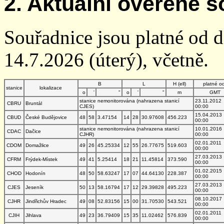
2. Aktuální ověřené s
Souřadnice jsou platné od 
14.7.2026 (úterý), včetně.
B
L
H (ell)
platné o
stanice
lokalizace
o
'
"
o
'
"
m
GMT
stanice nemonitorována (nahrazena stanicí
23.11.2012
CBRU
Bruntál
CJES)
00:00
15.04.2013
CBUD
České Budějovice
48
58
3.47154
14
28
30.97608
456.223
00:00
stanice nemonitorována (nahrazena stanicí
10.01.2016
CDAC
Dačice
CJHR)
00:00
02.01.2011
CDOM
Domažlice
49
26
45.25334
12
55
26.77675
519.603
00:00
27.03.2013
CFRM
Frýdek-Místek
49
41
5.25414
18
21
11.45814
373.590
00:00
01.02.2015
CHOD
Hodonín
48
50
58.63247
17
07
44.64130
228.387
00:00
27.03.2013
CJES
Jeseník
50
13
58.16794
17
12
29.39828
495.223
00:00
08.10.2017
CJHR
Jindřichův Hradec
49
08
52.83156
15
00
31.70530
543.521
00:00
02.01.2011
CJIH
Jihlava
49
23
36.79409
15
35
11.02462
576.839
00:00