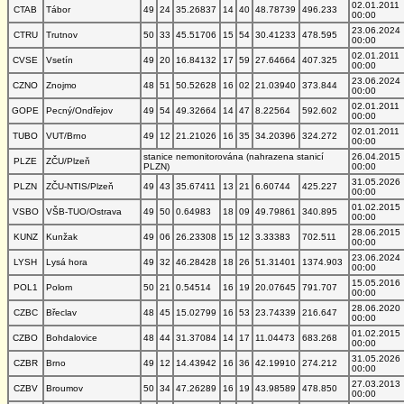
02.01.2011
CTAB
Tábor
49
24
35.26837
14
40
48.78739
496.233
00:00
23.06.2024
CTRU
Trutnov
50
33
45.51706
15
54
30.41233
478.595
00:00
02.01.2011
CVSE
Vsetín
49
20
16.84132
17
59
27.64664
407.325
00:00
23.06.2024
CZNO
Znojmo
48
51
50.52628
16
02
21.03940
373.844
00:00
02.01.2011
GOPE
Pecný/Ondřejov
49
54
49.32664
14
47
8.22564
592.602
00:00
02.01.2011
TUBO
VUT/Brno
49
12
21.21026
16
35
34.20396
324.272
00:00
stanice nemonitorována (nahrazena stanicí
26.04.2015
PLZE
ZČU/Plzeň
PLZN)
00:00
31.05.2026
PLZN
ZČU-NTIS/Plzeň
49
43
35.67411
13
21
6.60744
425.227
00:00
01.02.2015
VSBO
VŠB-TUO/Ostrava
49
50
0.64983
18
09
49.79861
340.895
00:00
28.06.2015
KUNZ
Kunžak
49
06
26.23308
15
12
3.33383
702.511
00:00
23.06.2024
LYSH
Lysá hora
49
32
46.28428
18
26
51.31401
1374.903
00:00
15.05.2016
POL1
Polom
50
21
0.54514
16
19
20.07645
791.707
00:00
28.06.2020
CZBC
Břeclav
48
45
15.02799
16
53
23.74339
216.647
00:00
01.02.2015
CZBO
Bohdalovice
48
44
31.37084
14
17
11.04473
683.268
00:00
31.05.2026
CZBR
Brno
49
12
14.43942
16
36
42.19910
274.212
00:00
27.03.2013
CZBV
Broumov
50
34
47.26289
16
19
43.98589
478.850
00:00