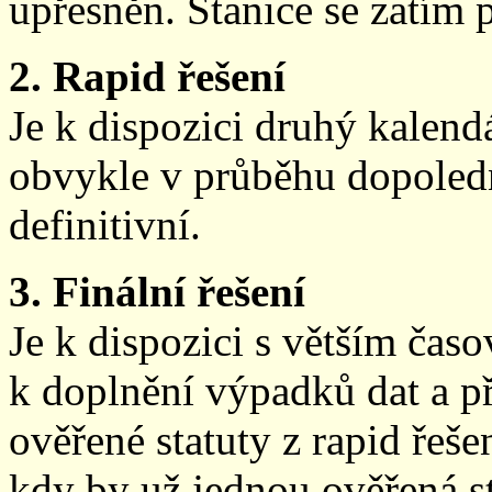
upřesněn. Stanice se zatím
2. Rapid řešení
Je k dispozici druhý kalen
obvykle v průběhu dopoledne
definitivní.
3. Finální řešení
Je k dispozici s větším ča
k doplnění výpadků dat a př
ověřené statuty z rapid řeše
kdy by už jednou ověřená st