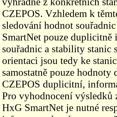
výhradně z konkrétních stani
CZEPOS. Vzhledem k těmto
sledování hodnot souřadnic 
SmartNet pouze duplicitně
souřadnic a stability stani
orientaci jsou tedy ke sta
samostatně pouze hodnoty den
CZEPOS duplicitní, inform
Pro vyhodnocení výsledků z
HxG SmartNet je nutné resp