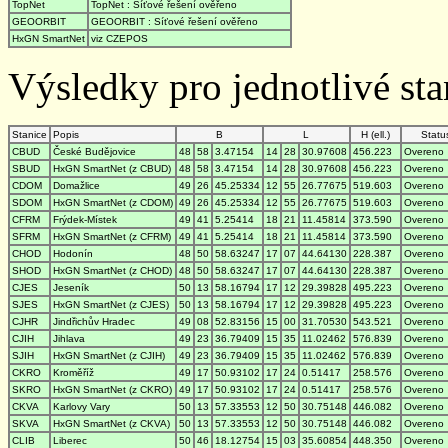
TopNet
TopNet : Síťové řešení ověřeno
GEOORBIT
GEOORBIT : Síťové řešení ověřeno
HxGN SmartNet
viz CZEPOS
Výsledky pro jednotlivé stan
Stanice
Popis
B
L
H (ell.)
Statu
CBUD
České Budějovice
48
58
3.47154
14
28
30.97608
456.223
Overeno
SBUD
HxGN SmartNet (z CBUD)
48
58
3.47154
14
28
30.97608
456.223
Overeno
CDOM
Domažlice
49
26
45.25334
12
55
26.77675
519.603
Overeno
SDOM
HxGN SmartNet (z CDOM)
49
26
45.25334
12
55
26.77675
519.603
Overeno
CFRM
Frýdek-Místek
49
41
5.25414
18
21
11.45814
373.590
Overeno
SFRM
HxGN SmartNet (z CFRM)
49
41
5.25414
18
21
11.45814
373.590
Overeno
CHOD
Hodonín
48
50
58.63247
17
07
44.64130
228.387
Overeno
SHOD
HxGN SmartNet (z CHOD)
48
50
58.63247
17
07
44.64130
228.387
Overeno
CJES
Jeseník
50
13
58.16794
17
12
29.39828
495.223
Overeno
SJES
HxGN SmartNet (z CJES)
50
13
58.16794
17
12
29.39828
495.223
Overeno
CJHR
Jindřichův Hradec
49
08
52.83156
15
00
31.70530
543.521
Overeno
CJIH
Jihlava
49
23
36.79409
15
35
11.02462
576.839
Overeno
SJIH
HxGN SmartNet (z CJIH)
49
23
36.79409
15
35
11.02462
576.839
Overeno
CKRO
Kroměříž
49
17
50.93102
17
24
0.51417
258.576
Overeno
SKRO
HxGN SmartNet (z CKRO)
49
17
50.93102
17
24
0.51417
258.576
Overeno
CKVA
Karlovy Vary
50
13
57.33553
12
50
30.75148
446.082
Overeno
SKVA
HxGN SmartNet (z CKVA)
50
13
57.33553
12
50
30.75148
446.082
Overeno
CLIB
Liberec
50
46
18.12754
15
03
35.60854
448.350
Overeno