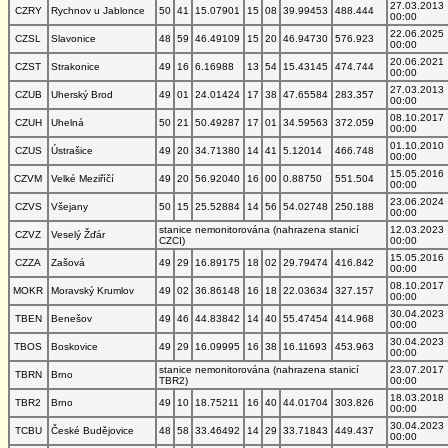
27.03.2013
CZRY
Rychnov u Jablonce
50
41
15.07901
15
08
39.99453
488.444
00:00
22.06.2025
CZSL
Slavonice
48
59
46.49109
15
20
46.94730
576.923
00:00
20.06.2021
CZST
Strakonice
49
16
6.16988
13
54
15.43145
474.744
00:00
27.03.2013
CZUB
Uherský Brod
49
01
24.01424
17
38
47.65584
283.357
00:00
08.10.2017
CZUH
Uhelná
50
21
50.49287
17
01
34.59563
372.059
00:00
01.10.2010
CZUS
Ústrašice
49
20
34.71380
14
41
5.12014
466.748
00:00
15.05.2016
CZVM
Velké Meziříčí
49
20
56.92040
16
00
0.88750
551.504
00:00
23.06.2024
CZVS
Všejany
50
15
25.52884
14
56
54.02748
250.188
00:00
stanice nemonitorována (nahrazena stanicí
12.03.2023
CZVZ
Veselý Žďár
CZCI)
00:00
15.05.2016
CZZA
Zašová
49
29
16.89175
18
02
29.79474
416.842
00:00
08.10.2017
MOKR
Moravský Krumlov
49
02
36.86148
16
18
22.03634
327.157
00:00
30.04.2023
TBEN
Benešov
49
46
44.83842
14
40
55.47454
414.968
00:00
30.04.2023
TBOS
Boskovice
49
29
16.09995
16
38
16.11693
453.963
00:00
stanice nemonitorována (nahrazena stanicí
23.07.2017
TBRN
Brno
TBR2)
00:00
18.03.2018
TBR2
Brno
49
10
18.75211
16
40
44.01704
303.826
00:00
30.04.2023
TCBU
České Budějovice
48
58
33.46492
14
29
33.71843
449.437
00:00