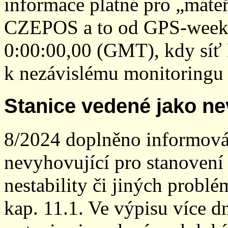
informace platné pro „mateř
CZEPOS a to od GPS-week 2
0:00:00,00 (GMT), kdy sí
k nezávislému monitoringu 
Stanice vedené jako ne
8/2024 doplněno informován
nevyhovující pro stanovení
nestability či jiných probl
kap. 11.1. Ve výpisu více dn