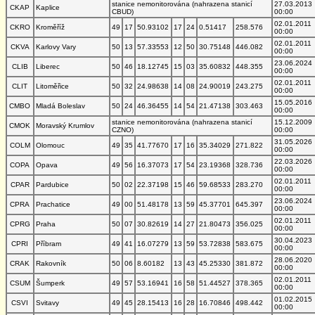
stanice nemonitorována (nahrazena stanicí
27.03.2013
CKAP
Kaplice
CBUD)
00:00
02.01.2011
CKRO
Kroměříž
49
17
50.93102
17
24
0.51417
258.576
00:00
02.01.2011
CKVA
Karlovy Vary
50
13
57.33553
12
50
30.75148
446.082
00:00
23.06.2024
CLIB
Liberec
50
46
18.12745
15
03
35.60832
448.355
00:00
02.01.2011
CLIT
Litoměřice
50
32
24.98638
14
08
24.90019
243.275
00:00
15.05.2016
CMBO
Mladá Boleslav
50
24
46.36455
14
54
21.47138
303.463
00:00
stanice nemonitorována (nahrazena stanicí
15.12.2009
CMOK
Moravský Krumlov
CZNO)
00:00
31.05.2026
COLM
Olomouc
49
35
41.77670
17
16
35.34029
271.822
00:00
22.03.2026
COPA
Opava
49
56
16.37073
17
54
23.19368
328.736
00:00
02.01.2011
CPAR
Pardubice
50
02
22.37198
15
46
59.68533
283.270
00:00
23.06.2024
CPRA
Prachatice
49
00
51.48178
13
59
45.37701
645.397
00:00
02.01.2011
CPRG
Praha
50
07
30.82619
14
27
21.80473
356.025
00:00
30.04.2023
CPRI
Příbram
49
41
16.07279
13
59
53.72838
583.675
00:00
28.06.2020
CRAK
Rakovník
50
06
8.60182
13
43
45.25330
381.872
00:00
02.01.2011
CSUM
Šumperk
49
57
53.16941
16
58
51.44527
378.365
00:00
01.02.2015
CSVI
Svitavy
49
45
28.15413
16
28
16.70846
498.442
00:00