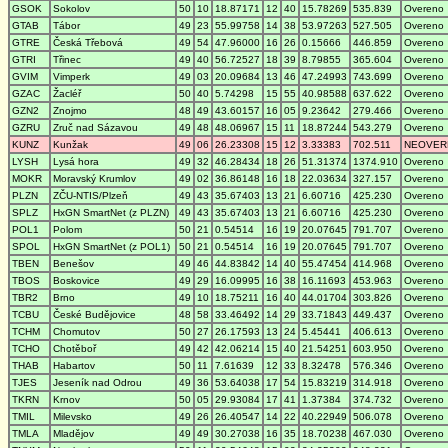
GSOK
Sokolov
50
10
18.87171
12
40
15.78269
535.839
Overeno
GTAB
Tábor
49
23
55.99758
14
38
53.97263
527.505
Overeno
GTRE
Česká Třebová
49
54
47.96000
16
26
0.15666
446.859
Overeno
GTRI
Třinec
49
40
56.72527
18
39
8.79855
365.604
Overeno
GVIM
Vimperk
49
03
20.09684
13
46
47.24993
743.699
Overeno
GZAC
Žacléř
50
40
5.74298
15
55
40.98588
637.622
Overeno
GZN2
Znojmo
48
49
43.60157
16
05
9.23642
279.466
Overeno
GZRU
Zruč nad Sázavou
49
48
48.06967
15
11
18.87244
543.279
Overeno
KUNZ
Kunžak
49
06
26.23308
15
12
3.33383
702.511
NEOVER
LYSH
Lysá hora
49
32
46.28434
18
26
51.31374
1374.910
Overeno
MOKR
Moravský Krumlov
49
02
36.86148
16
18
22.03634
327.157
Overeno
PLZN
ZČU-NTIS/Plzeň
49
43
35.67403
13
21
6.60716
425.230
Overeno
SPLZ
HxGN SmartNet (z PLZN)
49
43
35.67403
13
21
6.60716
425.230
Overeno
POL1
Polom
50
21
0.54514
16
19
20.07645
791.707
Overeno
SPOL
HxGN SmartNet (z POL1)
50
21
0.54514
16
19
20.07645
791.707
Overeno
TBEN
Benešov
49
46
44.83842
14
40
55.47454
414.968
Overeno
TBOS
Boskovice
49
29
16.09995
16
38
16.11693
453.963
Overeno
TBR2
Brno
49
10
18.75211
16
40
44.01704
303.826
Overeno
TCBU
České Budějovice
48
58
33.46492
14
29
33.71843
449.437
Overeno
TCHM
Chomutov
50
27
26.17593
13
24
5.45441
406.613
Overeno
TCHO
Chotěboř
49
42
42.06214
15
40
21.54251
603.950
Overeno
THAB
Habartov
50
11
7.61639
12
33
8.32478
576.346
Overeno
TJES
Jeseník nad Odrou
49
36
53.64038
17
54
15.83219
314.918
Overeno
TKRN
Krnov
50
05
29.93084
17
41
1.37384
374.732
Overeno
TMIL
Milevsko
49
26
26.40547
14
22
40.22949
506.078
Overeno
TMLA
Mladějov
49
49
30.27038
16
35
18.70238
467.030
Overeno