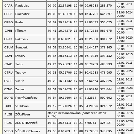
02.01.2011
CPAR
Pardubice
50
02
22.37198
15
46
59.68533
283.270
00:00
23.06.2024
CPRA
Prachatice
49
00
51.48178
13
59
45.37701
645.397
00:00
02.01.2011
CPRG
Praha
50
07
30.82619
14
27
21.80473
356.025
00:00
30.04.2023
CPRI
Příbram
49
41
16.07279
13
59
53.72838
583.675
00:00
28.06.2020
CRAK
Rakovník
50
06
8.60182
13
43
45.25330
381.872
00:00
02.01.2011
CSUM
Šumperk
49
57
53.16941
16
58
51.44527
378.365
00:00
01.02.2015
CSVI
Svitavy
49
45
28.15413
16
28
16.70846
498.442
00:00
02.01.2011
CTAB
Tábor
49
24
35.26837
14
40
48.78739
496.233
00:00
23.06.2024
CTRU
Trutnov
50
33
45.51706
15
54
30.41233
478.595
00:00
02.01.2011
CVSE
Vsetín
49
20
16.84132
17
59
27.64664
407.325
00:00
23.06.2024
CZNO
Znojmo
48
51
50.52628
16
02
21.03940
373.844
00:00
02.01.2011
GOPE
Pecný/Ondřejov
49
54
49.32664
14
47
8.22564
592.602
00:00
02.01.2011
TUBO
VUT/Brno
49
12
21.21026
16
35
34.20396
324.272
00:00
stanice nemonitorována (nahrazena stanicí
26.04.2015
PLZE
ZČU/Plzeň
PLZN)
00:00
31.05.2026
PLZN
ZČU-NTIS/Plzeň
49
43
35.67411
13
21
6.60744
425.227
00:00
01.02.2015
VSBO
VŠB-TUO/Ostrava
49
50
0.64983
18
09
49.79861
340.895
00:00