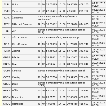
04.12.2016
TUPI
Úpice
50
30
25.67415
16
00
39.35576
468.105
00:00
04.12.2016
TVID
Vidnava
50
22
22.53431
17
11
7.56632
291.736
00:00
stanice nemonitorována (vyřazena z
06.08.2023
TZAL
Žalhostice
monitoringu)
00:00
04.12.2016
TZD2
Žďár nad Sázavou
49
33
36.03082
15
56
37.22076
644.675
00:00
stanice nemonitorována (nahrazena stanicí
01.01.2022
TZLI
Zlín
TZL2)
00:00
25.08.2024
TZL2
Zlín - Kostelec
stanice monitorována, ale nevyhovující
00:00
31.05.2026
TZL3
Zlín - Kostelec
49
13
16.39339
17
39
41.76370
333.749
00:00
28.06.2020
TZNO
Znojmo
48
51
54.48922
16
02
53.73356
341.681
00:00
03.07.2022
GBRE
Břeclav
48
45
28.48601
16
53
39.15967
210.674
00:00
20.06.2021
GBRN
Brno
49
12
4.25267
16
36
43.76662
273.346
00:00
09.11.2025
GCIM
Čimelice
stanice nemonitorována (nahrazena stanicí )
00:00
20.06.2021
GCET
Cetviny
48
36
56.03780
14
32
55.37365
702.488
00:00
stanice nemonitorována (nahrazena stanicí
22.03.2026
GDEC
Děčín
GDE2)
00:00
22.03.2026
GDE2
Děčín
50
46
44.65552
14
12
58.47460
199.626
00:00
03.07.2022
GDOM
Domažlice
49
26
23.35751
12
55
52.65600
483.023
00:00
22.06.2025
GHOS
Hostomice
49
49
4.02096
14
02
20.05460
418.603
00:00