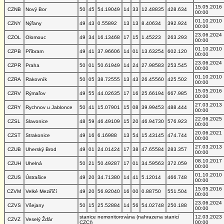
15.05.2016
CZNB
Nový Bor
50
45
54.19049
14
33
12.48835
428.634
00:00
01.10.2010
CZNY
Nýřany
49
43
0.55892
13
13
8.40634
392.924
00:00
23.06.2024
CZOL
Olomouc
49
34
16.13468
17
15
1.45223
263.293
00:00
01.10.2010
CZPB
Příbram
49
41
37.96606
14
01
13.63254
602.120
00:00
23.06.2024
CZPR
Praha
50
01
50.61949
14
24
27.98583
253.545
00:00
01.10.2010
CZRA
Rakovník
50
05
38.72555
13
43
26.45560
425.502
00:00
15.05.2016
CZRV
Rýmařov
49
55
44.02635
17
16
25.66194
667.985
00:00
27.03.2013
CZRY
Rychnov u Jablonce
50
41
15.07901
15
08
39.99453
488.444
00:00
22.06.2025
CZSL
Slavonice
48
59
46.49109
15
20
46.94730
576.923
00:00
20.06.2021
CZST
Strakonice
49
16
6.16988
13
54
15.43145
474.744
00:00
27.03.2013
CZUB
Uherský Brod
49
01
24.01424
17
38
47.65584
283.357
00:00
08.10.2017
CZUH
Uhelná
50
21
50.49287
17
01
34.59563
372.059
00:00
01.10.2010
CZUS
Ústrašice
49
20
34.71380
14
41
5.12014
466.748
00:00
15.05.2016
CZVM
Velké Meziříčí
49
20
56.92040
16
00
0.88750
551.504
00:00
23.06.2024
CZVS
Všejany
50
15
25.52884
14
56
54.02748
250.188
00:00
stanice nemonitorována (nahrazena stanicí
12.03.2023
CZVZ
Veselý Žďár
CZCI)
00:00