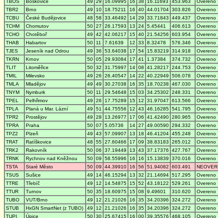
TBOS
Boskovice
49
29
16.09995
16
38
16.11693
453.963
Overeno
TBR2
Brno
49
10
18.75211
16
40
44.01704
303.826
Overeno
TCBU
České Budějovice
48
58
33.46492
14
29
33.71843
449.437
Overeno
TCHM
Chomutov
50
27
26.17593
13
24
5.45441
406.613
Overeno
TCHO
Chotěboř
49
42
42.06217
15
40
21.54256
603.954
Overeno
THAB
Habartov
50
11
7.61639
12
33
8.32478
576.346
Overeno
TJES
Jeseník nad Odrou
49
36
53.64038
17
54
15.83219
314.918
Overeno
TKRN
Krnov
50
05
29.93084
17
41
1.37384
374.732
Overeno
TLIT
Litoměřice
50
32
31.75997
14
08
41.28217
244.753
Overeno
TMIL
Milevsko
49
26
26.40547
14
22
40.22949
506.078
Overeno
TMLA
Mladějov
49
49
30.27038
16
35
18.70238
467.030
Overeno
TNYM
Nymburk
50
11
29.54648
15
03
34.25302
248.331
Overeno
TPEL
Pelhřimov
49
26
17.75289
15
12
31.97047
613.566
Overeno
TPLA
Planá u Mar. Lázní
49
51
44.75556
12
43
46.16285
541.795
Overeno
TPR2
Prostějov
49
28
13.26977
17
06
41.42490
280.965
Overeno
TPRA
Praha
50
07
5.05736
14
27
49.00590
294.332
Overeno
TPZ2
Plzeň
49
43
57.09907
13
18
46.41204
455.248
Overeno
TRAT
Ratíškovice
48
55
27.60466
17
09
38.83183
265.012
Overeno
TRK2
Rakovník
50
06
37.19449
13
43
37.17376
427.767
Overeno
TRNK
Rychnov nad Kněžnou
50
09
58.55996
16
16
15.13839
370.016
Overeno
TSTA
Staré Město
50
09
44.39910
16
56
51.94082
603.491
NEOVER
TSUS
Sušice
49
14
46.15294
13
32
21.14694
517.295
Overeno
TTRE
Třebíč
49
12
14.54875
15
52
43.18122
529.261
Overeno
TTUR
Turnov
50
35
18.60975
15
08
9.49601
310.620
Overeno
TUBO
VUT/Brno
49
12
21.21026
16
35
34.20396
324.272
Overeno
STUB
HxGN SmartNet (z TUBO)
49
12
21.21026
16
35
34.20396
324.272
Overeno
TUPI
Úpice
50
30
25.67415
16
00
39.35576
468.105
Overeno