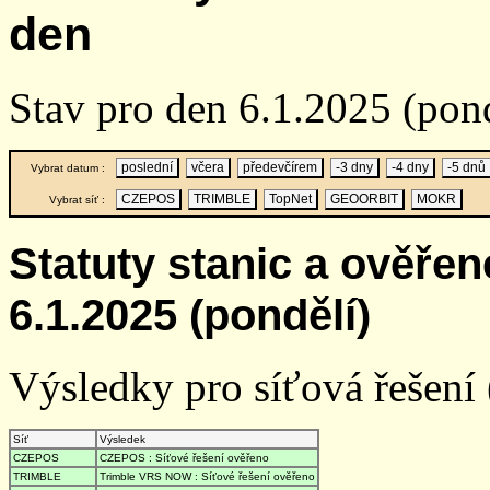
den
Stav pro den 6.1.2025 (pond
poslední
včera
předevčírem
-3 dny
-4 dny
-5 dnů
Vybrat datum :
CZEPOS
TRIMBLE
TopNet
GEOORBIT
MOKR
Vybrat síť :
Statuty stanic a ověře
6.1.2025 (pondělí)
Výsledky pro síťová řešení (
Síť
Výsledek
CZEPOS
CZEPOS : Síťové řešení ověřeno
TRIMBLE
Trimble VRS NOW : Síťové řešení ověřeno