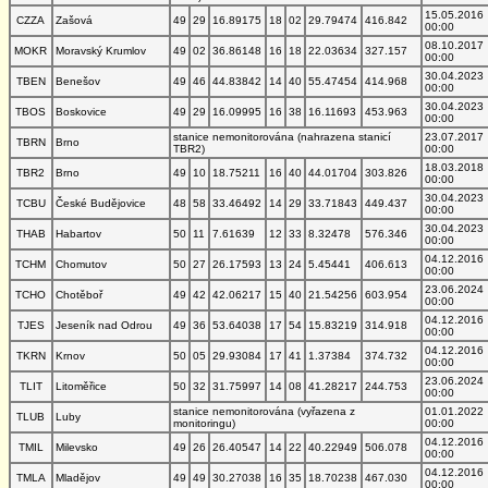
15.05.2016
CZZA
Zašová
49
29
16.89175
18
02
29.79474
416.842
00:00
08.10.2017
MOKR
Moravský Krumlov
49
02
36.86148
16
18
22.03634
327.157
00:00
30.04.2023
TBEN
Benešov
49
46
44.83842
14
40
55.47454
414.968
00:00
30.04.2023
TBOS
Boskovice
49
29
16.09995
16
38
16.11693
453.963
00:00
stanice nemonitorována (nahrazena stanicí
23.07.2017
TBRN
Brno
TBR2)
00:00
18.03.2018
TBR2
Brno
49
10
18.75211
16
40
44.01704
303.826
00:00
30.04.2023
TCBU
České Budějovice
48
58
33.46492
14
29
33.71843
449.437
00:00
30.04.2023
THAB
Habartov
50
11
7.61639
12
33
8.32478
576.346
00:00
04.12.2016
TCHM
Chomutov
50
27
26.17593
13
24
5.45441
406.613
00:00
23.06.2024
TCHO
Chotěboř
49
42
42.06217
15
40
21.54256
603.954
00:00
04.12.2016
TJES
Jeseník nad Odrou
49
36
53.64038
17
54
15.83219
314.918
00:00
04.12.2016
TKRN
Krnov
50
05
29.93084
17
41
1.37384
374.732
00:00
23.06.2024
TLIT
Litoměřice
50
32
31.75997
14
08
41.28217
244.753
00:00
stanice nemonitorována (vyřazena z
01.01.2022
TLUB
Luby
monitoringu)
00:00
04.12.2016
TMIL
Milevsko
49
26
26.40547
14
22
40.22949
506.078
00:00
04.12.2016
TMLA
Mladějov
49
49
30.27038
16
35
18.70238
467.030
00:00