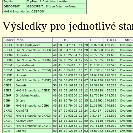
TopNet
TopNet : Síťové řešení ověřeno
GEOORBIT
GEOORBIT : Síťové řešení ověřeno
HxGN SmartNet
viz CZEPOS
Výsledky pro jednotlivé stan
Stanice
Popis
B
L
H (ell.)
Statu
CBUD
České Budějovice
48
58
3.47154
14
28
30.97608
456.223
Overeno
SBUD
HxGN SmartNet (z CBUD)
48
58
3.47154
14
28
30.97608
456.223
Overeno
CDOM
Domažlice
49
26
45.25334
12
55
26.77675
519.603
Overeno
SDOM
HxGN SmartNet (z CDOM)
49
26
45.25334
12
55
26.77675
519.603
Overeno
CFRM
Frýdek-Místek
49
41
5.25414
18
21
11.45814
373.590
Overeno
SFRM
HxGN SmartNet (z CFRM)
49
41
5.25414
18
21
11.45814
373.590
Overeno
CHOD
Hodonín
48
50
58.63247
17
07
44.64130
228.387
Overeno
SHOD
HxGN SmartNet (z CHOD)
48
50
58.63247
17
07
44.64130
228.387
Overeno
CJES
Jeseník
50
13
58.16794
17
12
29.39828
495.223
Overeno
SJES
HxGN SmartNet (z CJES)
50
13
58.16794
17
12
29.39828
495.223
Overeno
CJHR
Jindřichův Hradec
49
08
52.83156
15
00
31.70530
543.521
Overeno
CJIH
Jihlava
49
23
36.79409
15
35
11.02462
576.839
Overeno
SJIH
HxGN SmartNet (z CJIH)
49
23
36.79409
15
35
11.02462
576.839
Overeno
CKRO
Kroměříž
49
17
50.93102
17
24
0.51417
258.576
Overeno
SKRO
HxGN SmartNet (z CKRO)
49
17
50.93102
17
24
0.51417
258.576
Overeno
CKVA
Karlovy Vary
50
13
57.33553
12
50
30.75148
446.082
Overeno
SKVA
HxGN SmartNet (z CKVA)
50
13
57.33553
12
50
30.75148
446.082
Overeno
CLIB
Liberec
50
46
18.12745
15
03
35.60832
448.355
Overeno