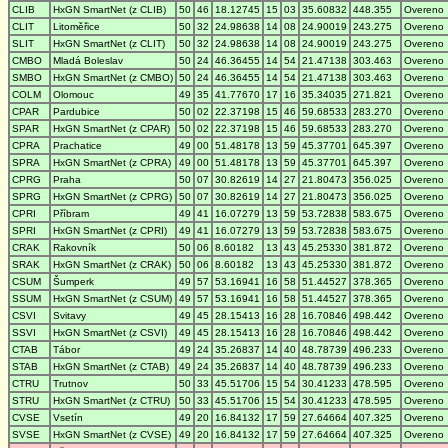
CLIB
HxGN SmartNet (z CLIB)
50
46
18.12745
15
03
35.60832
448.355
Overeno
CLIT
Litoměřice
50
32
24.98638
14
08
24.90019
243.275
Overeno
SLIT
HxGN SmartNet (z CLIT)
50
32
24.98638
14
08
24.90019
243.275
Overeno
CMBO
Mladá Boleslav
50
24
46.36455
14
54
21.47138
303.463
Overeno
SMBO
HxGN SmartNet (z CMBO)
50
24
46.36455
14
54
21.47138
303.463
Overeno
COLM
Olomouc
49
35
41.77670
17
16
35.34035
271.821
Overeno
CPAR
Pardubice
50
02
22.37198
15
46
59.68533
283.270
Overeno
SPAR
HxGN SmartNet (z CPAR)
50
02
22.37198
15
46
59.68533
283.270
Overeno
CPRA
Prachatice
49
00
51.48178
13
59
45.37701
645.397
Overeno
SPRA
HxGN SmartNet (z CPRA)
49
00
51.48178
13
59
45.37701
645.397
Overeno
CPRG
Praha
50
07
30.82619
14
27
21.80473
356.025
Overeno
SPRG
HxGN SmartNet (z CPRG)
50
07
30.82619
14
27
21.80473
356.025
Overeno
CPRI
Příbram
49
41
16.07279
13
59
53.72838
583.675
Overeno
SPRI
HxGN SmartNet (z CPRI)
49
41
16.07279
13
59
53.72838
583.675
Overeno
CRAK
Rakovník
50
06
8.60182
13
43
45.25330
381.872
Overeno
SRAK
HxGN SmartNet (z CRAK)
50
06
8.60182
13
43
45.25330
381.872
Overeno
CSUM
Šumperk
49
57
53.16941
16
58
51.44527
378.365
Overeno
SSUM
HxGN SmartNet (z CSUM)
49
57
53.16941
16
58
51.44527
378.365
Overeno
CSVI
Svitavy
49
45
28.15413
16
28
16.70846
498.442
Overeno
SSVI
HxGN SmartNet (z CSVI)
49
45
28.15413
16
28
16.70846
498.442
Overeno
CTAB
Tábor
49
24
35.26837
14
40
48.78739
496.233
Overeno
STAB
HxGN SmartNet (z CTAB)
49
24
35.26837
14
40
48.78739
496.233
Overeno
CTRU
Trutnov
50
33
45.51706
15
54
30.41233
478.595
Overeno
STRU
HxGN SmartNet (z CTRU)
50
33
45.51706
15
54
30.41233
478.595
Overeno
CVSE
Vsetín
49
20
16.84132
17
59
27.64664
407.325
Overeno
SVSE
HxGN SmartNet (z CVSE)
49
20
16.84132
17
59
27.64664
407.325
Overeno