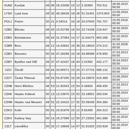
28.06.2015
KUNZ
Kunžak
49
06
26.23308
15
12
3.33383
702.511
00:00
23.06.2024
LYSH
Lysá hora
49
32
46.28428
18
26
51.31401
1374.903
00:00
15.05.2016
POL1
Polom
50
21
0.54514
16
19
20.07645
791.707
00:00
28.06.2020
CZBC
Břeclav
48
45
15.02799
16
53
23.74339
216.647
00:00
01.02.2015
CZBO
Bohdalovice
48
44
31.37084
14
17
11.04473
683.268
00:00
31.05.2026
CZBR
Brno
49
12
14.43942
16
36
42.19910
274.212
00:00
27.03.2013
CZBV
Broumov
50
34
47.26289
16
19
43.98589
478.850
00:00
30.04.2023
CZBY
Bystřice nad Olší
49
37
47.42437
18
44
2.01592
432.177
00:00
23.06.2024
CZCI
Čihošť
49
44
33.95571
15
20
27.37723
588.132
00:00
23.06.2024
CZCT
Česká Třebová
49
54
53.87265
16
26
14.33870
415.369
00:00
27.03.2013
CZHB
Horní Břečkov
48
53
21.92543
15
54
0.34834
459.450
00:00
23.06.2024
CZHK
Hradec Králové
50
13
13.23970
15
52
23.18951
293.034
00:00
23.06.2024
CZHM
Hradec nad Moravicí
49
52
22.24422
17
52
53.59436
354.384
00:00
28.06.2015
CZKO
Kolín
50
01
23.91978
15
12
9.81069
264.313
00:00
01.10.2010
CZKV
Karlovy Vary
50
14
16.27589
12
50
27.23502
461.689
00:00
01.10.2010
CZLT
Litoměřice
50
32
17.19849
14
07
51.91620
233.929
00:00