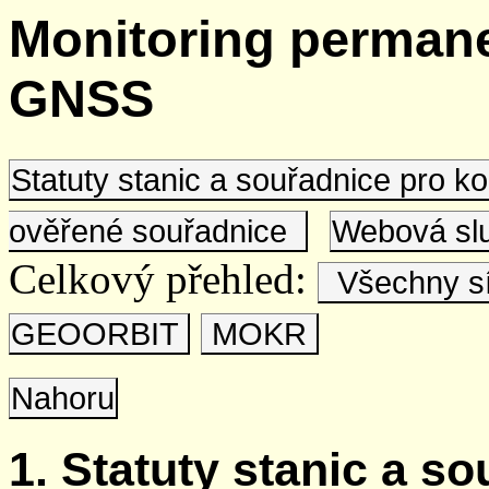
Monitoring permane
GNSS
Statuty stanic a souřadnice pro 
ověřené souřadnice
Webová s
Celkový přehled:
Všechny s
GEOORBIT
MOKR
Nahoru
1. Statuty stanic a s