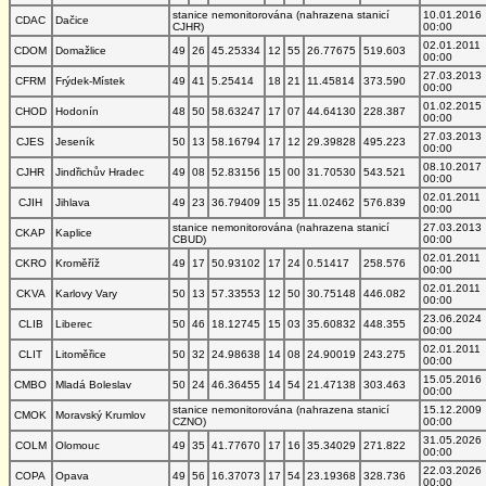
stanice nemonitorována (nahrazena stanicí
10.01.2016
CDAC
Dačice
CJHR)
00:00
02.01.2011
CDOM
Domažlice
49
26
45.25334
12
55
26.77675
519.603
00:00
27.03.2013
CFRM
Frýdek-Místek
49
41
5.25414
18
21
11.45814
373.590
00:00
01.02.2015
CHOD
Hodonín
48
50
58.63247
17
07
44.64130
228.387
00:00
27.03.2013
CJES
Jeseník
50
13
58.16794
17
12
29.39828
495.223
00:00
08.10.2017
CJHR
Jindřichův Hradec
49
08
52.83156
15
00
31.70530
543.521
00:00
02.01.2011
CJIH
Jihlava
49
23
36.79409
15
35
11.02462
576.839
00:00
stanice nemonitorována (nahrazena stanicí
27.03.2013
CKAP
Kaplice
CBUD)
00:00
02.01.2011
CKRO
Kroměříž
49
17
50.93102
17
24
0.51417
258.576
00:00
02.01.2011
CKVA
Karlovy Vary
50
13
57.33553
12
50
30.75148
446.082
00:00
23.06.2024
CLIB
Liberec
50
46
18.12745
15
03
35.60832
448.355
00:00
02.01.2011
CLIT
Litoměřice
50
32
24.98638
14
08
24.90019
243.275
00:00
15.05.2016
CMBO
Mladá Boleslav
50
24
46.36455
14
54
21.47138
303.463
00:00
stanice nemonitorována (nahrazena stanicí
15.12.2009
CMOK
Moravský Krumlov
CZNO)
00:00
31.05.2026
COLM
Olomouc
49
35
41.77670
17
16
35.34029
271.822
00:00
22.03.2026
COPA
Opava
49
56
16.37073
17
54
23.19368
328.736
00:00