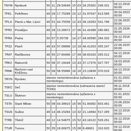
04.12.2016
TNYM
Nymburk
50
11
29.54648
15
03
34.25302
248.331
00:00
30.04.2023
TPEL
Pelhřimov
49
26
17.75289
15
12
31.97047
613.566
00:00
22.06.2025
TPLA
Planá u Mar. Lázní
49
51
44.75558
12
43
46.16283
541.796
00:00
31.05.2026
TPR2
Prostějov
49
28
13.26972
17
06
41.42488
280.981
00:00
04.12.2016
TPRA
Praha
50
07
5.05736
14
27
49.00590
294.332
00:00
22.06.2025
TPZ2
Plzeň
49
43
57.09898
13
18
46.41203
455.247
00:00
04.12.2016
TRAT
Ratíškovice
48
55
27.60466
17
09
38.83183
265.012
00:00
18.03.2018
TRK2
Rakovník
50
06
37.19449
13
43
37.17376
427.767
00:00
Rychnov nad
04.12.2016
TRNK
50
09
58.55996
16
16
15.13839
370.016
Kněžnou
00:00
stanice nemonitorována (vyřazena z
01.01.2022
TRYN
Rynárec
monitoringu)
00:00
stanice nemonitorována (nahrazena stanicí
09.11.2018
TSEC
Seč
TCHO)
00:00
stanice nemonitorována (vyřazena z
01.01.2022
TSLU
Šluknov
monitoringu)
00:00
23.06.2024
TSTA
Staré Město
50
09
44.39910
16
56
51.94082
603.491
00:00
04.12.2016
TSUS
Sušice
49
14
46.15294
13
32
21.14694
517.295
00:00
04.12.2016
TTRE
Třebíč
49
12
14.54875
15
52
43.18122
529.261
00:00
04.12.2016
TTUR
Turnov
50
35
18.60975
15
08
9.49601
310.620
00:00