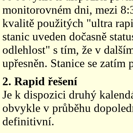
monitorovném dni, mezi 8:
kvalitě použitých "ultra ra
stanic uveden dočasně stat
odlehlost" s tím, že v další
upřesněn. Stanice se zatím
2. Rapid řešení
Je k dispozici druhý kalen
obvykle v průběhu dopoledne
definitivní.