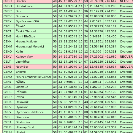
CZBC
Břeclav
48
45
15.02799
16
53
23.74339
216.647
NEOVER
CZBO
Bohdalovice
48
44
31.37084
14
17
11.04473
683.268
Overeno
CZBR
Brno
49
12
14.43896
16
36
42.19913
274.203
Overeno
CZBV
Broumov
50
34
47.26289
16
19
43.98589
478.850
Overeno
CZBY
Bystřice nad Olší
49
37
47.42437
18
44
2.01592
432.177
Overeno
CZCI
Čihošť
49
44
33.95571
15
20
27.37723
588.132
Overeno
CZCT
Česká Třebová
49
54
53.87265
16
26
14.33870
415.369
Overeno
CZHB
Horní Břečkov
48
53
21.92543
15
54
0.34834
459.450
Overeno
CZHK
Hradec Králové
50
13
13.23970
15
52
23.18951
293.034
Overeno
CZHM
Hradec nad Moravicí
49
52
22.24422
17
52
53.59436
354.384
Overeno
CZKO
Kolín
50
01
23.91978
15
12
9.81069
264.313
Overeno
CZKV
Karlovy Vary
50
14
16.27589
12
50
27.23502
461.689
NEOVER
CZLT
Litoměřice
50
32
17.19849
14
07
51.91620
233.929
Overeno
CZNB
Nový Bor
50
45
54.19049
14
33
12.48835
428.634
NEOVER
CZNO
Znojmo
48
51
50.52628
16
02
21.03940
373.844
Overeno
SZNO
HxGN SmartNet (z CZNO)
48
51
50.52628
16
02
21.03940
373.844
Overeno
CZNY
Nýřany
49
43
0.55892
13
13
8.40634
392.924
Overeno
CZOL
Olomouc
49
34
16.13468
17
15
1.45223
263.293
Overeno
CZPB
Příbram
49
41
37.96606
14
01
13.63254
602.120
Overeno
CZPR
Praha
50
01
50.61949
14
24
27.98583
253.545
Overeno
CZRA
Rakovník
50
05
38.72555
13
43
26.45560
425.502
Overeno
CZRV
Rýmařov
49
55
44.02635
17
16
25.66194
667.985
Overeno
CZRY
Rychnov u Jablonce
50
41
15.07901
15
08
39.99453
488.444
Overeno
CZSL
Slavonice
48
59
46.49105
15
20
46.94760
576.913
Overeno
CZST
Strakonice
49
16
6.16988
13
54
15.43145
474.744
Overeno
CZUB
Uherský Brod
49
01
24.01424
17
38
47.65584
283.357
Overeno
CZUH
Uhelná
50
21
50.49287
17
01
34.59563
372.059
Overeno