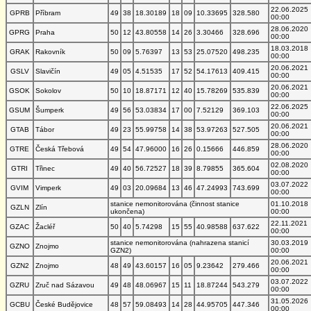
22.06.2025
GPRB
Příbram
49
38
18.30189
18
09
10.33695
328.580
00:00
28.06.2020
GPRG
Praha
50
12
43.80558
14
26
3.30466
328.696
00:00
18.03.2018
GRAK
Rakovník
50
09
5.76397
13
53
25.07520
498.235
00:00
20.06.2021
GSLV
Slavičín
49
05
4.51535
17
52
54.17613
409.415
00:00
20.06.2021
GSOK
Sokolov
50
10
18.87171
12
40
15.78269
535.839
00:00
22.06.2025
GSUM
Šumperk
49
56
53.03834
17
00
7.52129
369.103
00:00
20.06.2021
GTAB
Tábor
49
23
55.99758
14
38
53.97263
527.505
00:00
28.06.2020
GTRE
Česká Třebová
49
54
47.96000
16
26
0.15666
446.859
00:00
02.08.2020
GTRI
Třinec
49
40
56.72527
18
39
8.79855
365.604
00:00
03.07.2022
GVIM
Vimperk
49
03
20.09684
13
46
47.24993
743.699
00:00
stanice nemonitorována (činnost stanice
01.10.2018
GZLN
Zlín
ukončena)
00:00
22.11.2021
GZAC
Žacléř
50
40
5.74298
15
55
40.98588
637.622
00:00
stanice nemonitorována (nahrazena stanicí
30.03.2019
GZNO
Znojmo
GZN2)
00:00
20.06.2021
GZN2
Znojmo
48
49
43.60157
16
05
9.23642
279.466
00:00
03.07.2022
GZRU
Zruč nad Sázavou
49
48
48.06967
15
11
18.87244
543.279
00:00
31.05.2026
GCBU
České Budějovice
48
57
59.08493
14
28
44.95705
447.346
00:00