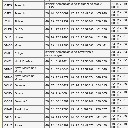
stanice nemonitorována (nahrazena stanicí
27.10.2019
GJES
Jeseník
GJE2)
00:00
23.06.2024
GJE2
Jeseník
50
14
38.56897
17
12
52.42692
465.740
00:00
28.06.2020
GJIH
Jihlava
49
23
37.32932
15
35
58.05242
559.598
00:00
22.03.2026
GLED
GLED
49
41
27.01216
15
16
33.37265
461.536
00:00
20.06.2021
GLIB
Liberec
50
46
15.22493
15
03
16.65384
431.399
00:00
23.06.2024
GMOS
Most
50
29
41.92265
13
38
59.69067
403.441
00:00
stanice nemonitorována (vyřazena z
30.04.2023
GMPL
Rokytno
monitoringu)
00:00
03.07.2022
GNBY
Nová Bystřice
49
01
8.38142
15
05
39.56848
648.030
00:00
Nové Město nad
20.06.2021
GNME
50
21
35.68045
16
09
12.57988
431.348
Metuj
00:00
Nové Město na
20.06.2021
GNMO
49
33
13.62272
16
04
14.83374
649.756
Moravě
00:00
22.06.2025
GOLO
Olomouc
49
37
43.50427
17
24
16.86319
334.315
00:00
18.03.2018
GOPV
Opava
49
56
9.34008
17
53
56.39962
316.565
00:00
20.06.2021
GOST
Ostroměř
50
22
36.15281
15
32
35.08948
320.509
00:00
20.06.2021
GPAR
Pardubice
50
02
35.77583
15
44
3.29965
270.657
00:00
22.06.2025
GPIS
Písek
49
18
19.98830
14
08
58.63972
441.482
00:00
18.03.2018
GPLZ
Plzeň
49
42
42.68992
13
22
51.49877
403.420
00:00