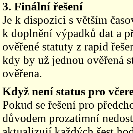
3. Finální řešení
Je k dispozici s větším ča
k doplnění výpadků dat a př
ověřené statuty z rapid řeše
kdy by už jednou ověřená st
ověřena.
Když není status pro včere
Pokud se řešení pro předch
důvodem prozatimní nedostup
aktualizují každých šest h