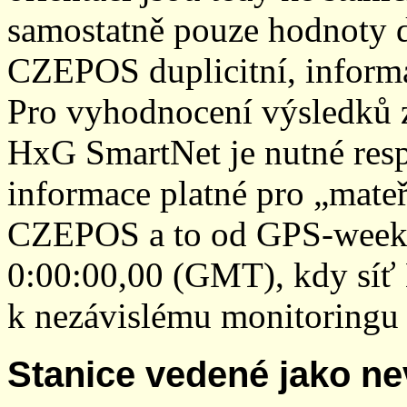
samostatně pouze hodnoty den
CZEPOS duplicitní, inform
Pro vyhodnocení výsledků z
HxG SmartNet je nutné resp
informace platné pro „mateř
CZEPOS a to od GPS-week 2
0:00:00,00 (GMT), kdy sí
k nezávislému monitoringu 
Stanice vedené jako ne