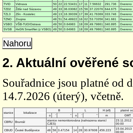
TVID
Vidnava
50
22
22.53431
17
11
7.56632
291.736
Overeno
TZD2
Žďár nad Sázavou
49
33
36.03082
15
56
37.22076
644.675
Overeno
TZL3
Zlín - Kostelec
49
13
16.39339
17
39
41.76369
333.746
Overeno
TZNO
Znojmo
48
51
54.48922
16
02
53.73356
341.681
Overeno
VSBO
VŠB-TUO/Ostrava
49
50
0.64983
18
09
49.79861
340.895
Overeno
SVSB
HxGN SmartNet (z VSBO)
49
50
0.64983
18
09
49.79861
340.895
Overeno
Nahoru
2. Aktuální ověřené s
Souřadnice jsou platné od 
14.7.2026 (úterý), včetně.
B
L
H (ell)
platné o
stanice
lokalizace
o
'
"
o
'
"
m
GMT
stanice nemonitorována (nahrazena stanicí
23.11.2012
CBRU
Bruntál
CJES)
00:00
15.04.2013
CBUD
České Budějovice
48
58
3.47154
14
28
30.97608
456.223
00:00