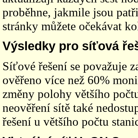
proběhne, jakmile jsou patř
stránky můžete očekávat kol
Výsledky pro síťová ře
Síťové řešení se považuje z
ověřeno více než 60% monit
změny polohy většího počt
neověření sítě také nedostu
řešení u většího počtu stani