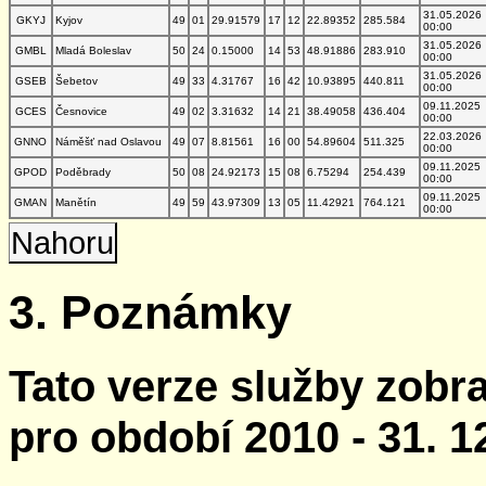
31.05.2026
GKYJ
Kyjov
49
01
29.91579
17
12
22.89352
285.584
00:00
31.05.2026
GMBL
Mladá Boleslav
50
24
0.15000
14
53
48.91886
283.910
00:00
31.05.2026
GSEB
Šebetov
49
33
4.31767
16
42
10.93895
440.811
00:00
09.11.2025
GCES
Česnovice
49
02
3.31632
14
21
38.49058
436.404
00:00
22.03.2026
GNNO
Náměšť nad Oslavou
49
07
8.81561
16
00
54.89604
511.325
00:00
09.11.2025
GPOD
Poděbrady
50
08
24.92173
15
08
6.75294
254.439
00:00
09.11.2025
GMAN
Manětín
49
59
43.97309
13
05
11.42921
764.121
00:00
Nahoru
3. Poznámky
Tato verze služby zobr
pro období 2010 - 31. 1