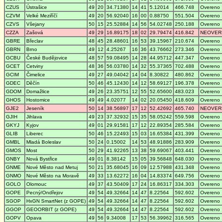
CZUS
Ústrašice
49
20
34.71380
14
41
5.12014
466.748
Overeno
CZVM
Velké Meziříčí
49
20
56.92040
16
00
0.88750
551.504
Overeno
CZVS
Všejany
50
15
25.52884
14
56
54.02748
250.188
Overeno
CZZA
Zašová
49
29
16.89175
18
02
29.79474
416.842
NEOVER
GBRE
Břeclav
48
45
28.48601
16
53
39.15967
210.674
Overeno
GBRN
Brno
49
12
4.25267
16
36
43.76662
273.346
Overeno
GCBU
České Budějovice
48
57
59.08495
14
28
44.95712
447.347
Overeno
GCET
Cetviny
48
36
56.03780
14
32
55.37365
702.488
Overeno
GCIM
Čimelice
49
27
49.04042
14
04
8.30822
480.862
Overeno
GDEC
Děčín
50
46
45.12430
14
12
58.69127
196.378
Overeno
GDOM
Domažlice
49
26
23.35751
12
55
52.65600
483.023
Overeno
GHOS
Hostomice
49
49
4.02077
14
02
20.05450
418.609
Overeno
GJE2
Jeseník
50
14
38.56897
17
12
52.42692
465.740
NEOVER
GJIH
Jihlava
49
23
37.32932
15
35
58.05242
559.598
Overeno
GKYJ
Kyjov
49
01
29.91581
17
12
22.89354
285.584
Overeno
GLIB
Liberec
50
46
15.22493
15
03
16.65384
431.399
Overeno
GMBL
Mladá Boleslav
50
24
0.15002
14
53
48.91886
283.909
Overeno
GMOS
Most
50
29
41.92265
13
38
59.69067
403.441
Overeno
GNBY
Nová Bystřice
49
01
8.38142
15
05
39.56848
648.030
Overeno
GNME
Nové Město nad Metuj
50
21
35.68045
16
09
12.57988
431.348
Overeno
GNMO
Nové Město na Moravě
49
33
13.62272
16
04
14.83374
649.756
Overeno
GOLO
Olomouc
49
37
43.50409
17
24
16.86317
334.303
Overeno
GOPE
Pecný/Ondřejov
49
54
49.32664
14
47
8.22564
592.602
Overeno
SGOP
HxGN SmartNet (z GOPE)
49
54
49.32664
14
47
8.22564
592.602
Overeno
GGOP
GEOORBIT (z GOPE)
49
54
49.32664
14
47
8.22564
592.602
Overeno
GOPV
Opava
49
56
9.34008
17
53
56.39962
316.565
Overeno