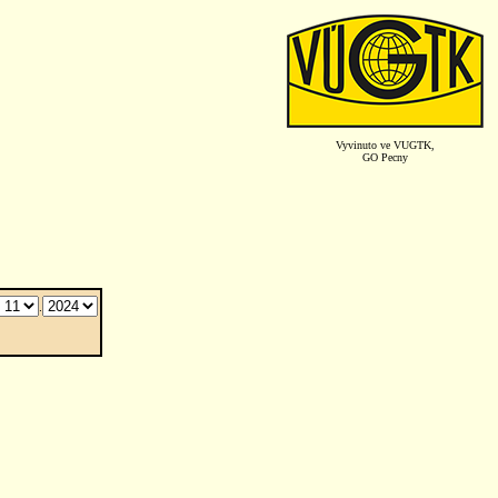
Vyvinuto ve VUGTK,
GO Pecny
.