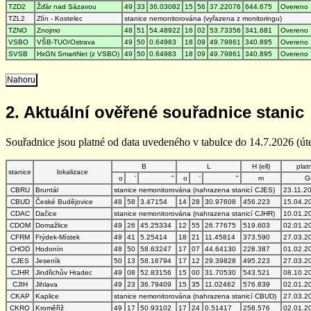
TZD2
Žďár nad Sázavou
49
33
36.03082
15
56
37.22076
644.675
Overeno
TZL2
Zlín - Kostelec
stanice nemonitorována (vyřazena z monitoringu)
TZNO
Znojmo
48
51
54.48922
16
02
53.73356
341.681
Overeno
VSBO
VŠB-TUO/Ostrava
49
50
0.64983
18
09
49.79861
340.895
Overeno
SVSB
HxGN SmartNet (z VSBO)
49
50
0.64983
18
09
49.79861
340.895
Overeno
Nahoru
2. Aktuální ověřené souřadnice stanic
Souřadnice jsou platné od data uvedeného v tabulce do 14.7.2026 (úte
B
L
H (ell)
plat
stanice
lokalizace
o
'
"
o
'
"
m
G
CBRU
Bruntál
stanice nemonitorována (nahrazena stanicí CJES)
23.11.2
CBUD
České Budějovice
48
58
3.47154
14
28
30.97608
456.223
15.04.2
CDAC
Dačice
stanice nemonitorována (nahrazena stanicí CJHR)
10.01.2
CDOM
Domažlice
49
26
45.25334
12
55
26.77675
519.603
02.01.2
CFRM
Frýdek-Místek
49
41
5.25414
18
21
11.45814
373.590
27.03.2
CHOD
Hodonín
48
50
58.63247
17
07
44.64130
228.387
01.02.2
CJES
Jeseník
50
13
58.16794
17
12
29.39828
495.223
27.03.2
CJHR
Jindřichův Hradec
49
08
52.83156
15
00
31.70530
543.521
08.10.2
CJIH
Jihlava
49
23
36.79409
15
35
11.02462
576.839
02.01.2
CKAP
Kaplice
stanice nemonitorována (nahrazena stanicí CBUD)
27.03.2
CKRO
Kroměříž
49
17
50.93102
17
24
0.51417
258.576
02.01.2