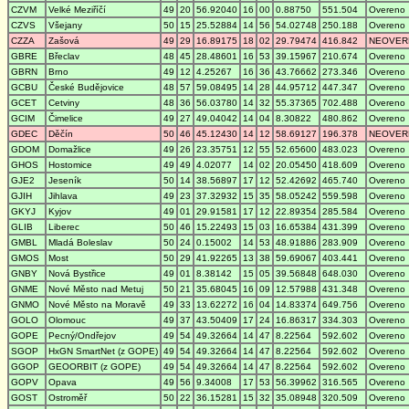
CZVM
Velké Meziříčí
49
20
56.92040
16
00
0.88750
551.504
Overeno
CZVS
Všejany
50
15
25.52884
14
56
54.02748
250.188
Overeno
CZZA
Zašová
49
29
16.89175
18
02
29.79474
416.842
NEOVER
GBRE
Břeclav
48
45
28.48601
16
53
39.15967
210.674
Overeno
GBRN
Brno
49
12
4.25267
16
36
43.76662
273.346
Overeno
GCBU
České Budějovice
48
57
59.08495
14
28
44.95712
447.347
Overeno
GCET
Cetviny
48
36
56.03780
14
32
55.37365
702.488
Overeno
GCIM
Čimelice
49
27
49.04042
14
04
8.30822
480.862
Overeno
GDEC
Děčín
50
46
45.12430
14
12
58.69127
196.378
NEOVER
GDOM
Domažlice
49
26
23.35751
12
55
52.65600
483.023
Overeno
GHOS
Hostomice
49
49
4.02077
14
02
20.05450
418.609
Overeno
GJE2
Jeseník
50
14
38.56897
17
12
52.42692
465.740
Overeno
GJIH
Jihlava
49
23
37.32932
15
35
58.05242
559.598
Overeno
GKYJ
Kyjov
49
01
29.91581
17
12
22.89354
285.584
Overeno
GLIB
Liberec
50
46
15.22493
15
03
16.65384
431.399
Overeno
GMBL
Mladá Boleslav
50
24
0.15002
14
53
48.91886
283.909
Overeno
GMOS
Most
50
29
41.92265
13
38
59.69067
403.441
Overeno
GNBY
Nová Bystřice
49
01
8.38142
15
05
39.56848
648.030
Overeno
GNME
Nové Město nad Metuj
50
21
35.68045
16
09
12.57988
431.348
Overeno
GNMO
Nové Město na Moravě
49
33
13.62272
16
04
14.83374
649.756
Overeno
GOLO
Olomouc
49
37
43.50409
17
24
16.86317
334.303
Overeno
GOPE
Pecný/Ondřejov
49
54
49.32664
14
47
8.22564
592.602
Overeno
SGOP
HxGN SmartNet (z GOPE)
49
54
49.32664
14
47
8.22564
592.602
Overeno
GGOP
GEOORBIT (z GOPE)
49
54
49.32664
14
47
8.22564
592.602
Overeno
GOPV
Opava
49
56
9.34008
17
53
56.39962
316.565
Overeno
GOST
Ostroměř
50
22
36.15281
15
32
35.08948
320.509
Overeno