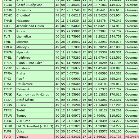
TCBU
České Budějovice
48
58
33.46492
14
29
33.71843
449.437
Overeno
TCHM
Chomutov
50
27
26.17593
13
24
5.45441
406.613
Overeno
TCHO
Chotěboř
49
42
42.06217
15
40
21.54256
603.954
Overeno
THAB
Habartov
50
11
7.61639
12
33
8.32478
576.346
Overeno
TJES
Jeseník nad Odrou
49
36
53.64038
17
54
15.83219
314.918
Overeno
TKRN
Krnov
50
05
29.93084
17
41
1.37384
374.732
Overeno
TLIT
Litoměřice
50
32
31.75997
14
08
41.28217
244.753
Overeno
TMIL
Milevsko
49
26
26.40547
14
22
40.22949
506.078
Overeno
TMLA
Mladějov
49
49
30.27038
16
35
18.70238
467.030
Overeno
TNYM
Nymburk
50
11
29.54648
15
03
34.25302
248.331
Overeno
TPEL
Pelhřimov
49
26
17.75289
15
12
31.97047
613.566
Overeno
TPLA
Planá u Mar. Lázní
49
51
44.75556
12
43
46.16285
541.795
Overeno
TPR2
Prostějov
49
28
13.26977
17
06
41.42490
280.965
Overeno
TPRA
Praha
50
07
5.05736
14
27
49.00590
294.332
Overeno
TPZ2
Plzeň
49
43
57.09907
13
18
46.41204
455.248
Overeno
TRAT
Ratíškovice
48
55
27.60466
17
09
38.83183
265.012
Overeno
TRK2
Rakovník
50
06
37.19449
13
43
37.17376
427.767
Overeno
TRNK
Rychnov nad Kněžnou
50
09
58.55996
16
16
15.13839
370.016
Overeno
TSTA
Staré Město
50
09
44.39910
16
56
51.94082
603.491
Overeno
TSUS
Sušice
49
14
46.15294
13
32
21.14694
517.295
Overeno
TTRE
Třebíč
49
12
14.54875
15
52
43.18122
529.261
Overeno
TTUR
Turnov
50
35
18.60975
15
08
9.49601
310.620
Overeno
TUBO
VUT/Brno
49
12
21.21026
16
35
34.20396
324.272
Overeno
STUB
HxGN SmartNet (z TUBO)
49
12
21.21026
16
35
34.20396
324.272
Overeno
TUPI
Úpice
50
30
25.67415
16
00
39.35576
468.105
Overeno
TVID
Vidnava
50
22
22.53431
17
11
7.56632
291.736
NEOVER