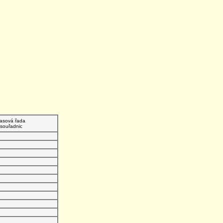
asová řada
souřadnic