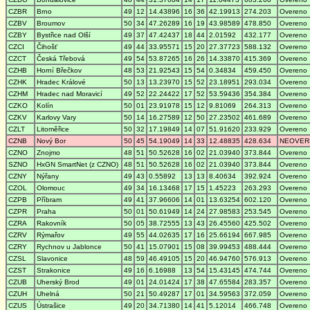
CZBR
Brno
49
12
14.43896
16
36
42.19913
274.203
Overeno
CZBV
Broumov
50
34
47.26289
16
19
43.98589
478.850
Overeno
CZBY
Bystřice nad Olší
49
37
47.42437
18
44
2.01592
432.177
Overeno
CZCI
Čihošť
49
44
33.95571
15
20
27.37723
588.132
Overeno
CZCT
Česká Třebová
49
54
53.87265
16
26
14.33870
415.369
Overeno
CZHB
Horní Břečkov
48
53
21.92543
15
54
0.34834
459.450
Overeno
CZHK
Hradec Králové
50
13
13.23970
15
52
23.18951
293.034
Overeno
CZHM
Hradec nad Moravicí
49
52
22.24422
17
52
53.59436
354.384
Overeno
CZKO
Kolín
50
01
23.91978
15
12
9.81069
264.313
Overeno
CZKV
Karlovy Vary
50
14
16.27589
12
50
27.23502
461.689
Overeno
CZLT
Litoměřice
50
32
17.19849
14
07
51.91620
233.929
Overeno
CZNB
Nový Bor
50
45
54.19049
14
33
12.48835
428.634
NEOVER
CZNO
Znojmo
48
51
50.52628
16
02
21.03940
373.844
Overeno
SZNO
HxGN SmartNet (z CZNO)
48
51
50.52628
16
02
21.03940
373.844
Overeno
CZNY
Nýřany
49
43
0.55892
13
13
8.40634
392.924
Overeno
CZOL
Olomouc
49
34
16.13468
17
15
1.45223
263.293
Overeno
CZPB
Příbram
49
41
37.96606
14
01
13.63254
602.120
Overeno
CZPR
Praha
50
01
50.61949
14
24
27.98583
253.545
Overeno
CZRA
Rakovník
50
05
38.72555
13
43
26.45560
425.502
Overeno
CZRV
Rýmařov
49
55
44.02635
17
16
25.66194
667.985
Overeno
CZRY
Rychnov u Jablonce
50
41
15.07901
15
08
39.99453
488.444
Overeno
CZSL
Slavonice
48
59
46.49105
15
20
46.94760
576.913
Overeno
CZST
Strakonice
49
16
6.16988
13
54
15.43145
474.744
Overeno
CZUB
Uherský Brod
49
01
24.01424
17
38
47.65584
283.357
Overeno
CZUH
Uhelná
50
21
50.49287
17
01
34.59563
372.059
Overeno
CZUS
Ústrašice
49
20
34.71380
14
41
5.12014
466.748
Overeno