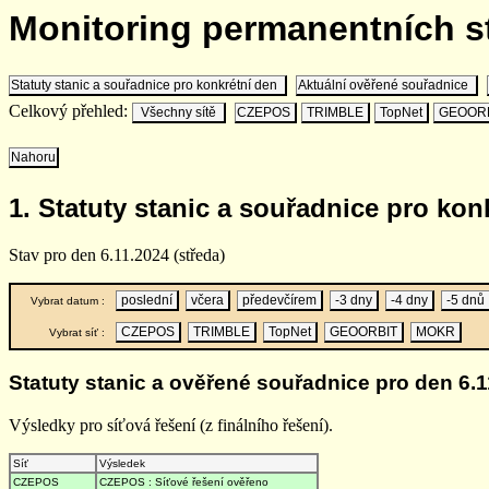
Monitoring permanentních 
Statuty stanic a souřadnice pro konkrétní den
Aktuální ověřené souřadnice
Celkový přehled:
Všechny sítě
CZEPOS
TRIMBLE
TopNet
GEOOR
Nahoru
1. Statuty stanic a souřadnice pro kon
Stav pro den 6.11.2024 (středa)
poslední
včera
předevčírem
-3 dny
-4 dny
-5 dnů
Vybrat datum :
CZEPOS
TRIMBLE
TopNet
GEOORBIT
MOKR
Vybrat síť :
Statuty stanic a ověřené souřadnice pro den 6.1
Výsledky pro síťová řešení (z finálního řešení).
Síť
Výsledek
CZEPOS
CZEPOS : Síťové řešení ověřeno