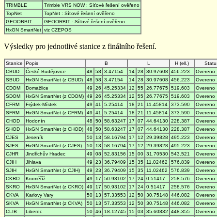
TRIMBLE
Trimble VRS NOW : Síťové řešení ověřeno
TopNet
TopNet : Síťové řešení ověřeno
GEOORBIT
GEOORBIT : Síťové řešení ověřeno
HxGN SmartNet
viz CZEPOS
Výsledky pro jednotlivé stanice z finálního řešení.
Stanice
Popis
B
L
H (ell.)
Statu
CBUD
České Budějovice
48
58
3.47154
14
28
30.97608
456.223
Overeno
SBUD
HxGN SmartNet (z CBUD)
48
58
3.47154
14
28
30.97608
456.223
Overeno
CDOM
Domažlice
49
26
45.25334
12
55
26.77675
519.603
Overeno
SDOM
HxGN SmartNet (z CDOM)
49
26
45.25334
12
55
26.77675
519.603
Overeno
CFRM
Frýdek-Místek
49
41
5.25414
18
21
11.45814
373.590
Overeno
SFRM
HxGN SmartNet (z CFRM)
49
41
5.25414
18
21
11.45814
373.590
Overeno
CHOD
Hodonín
48
50
58.63247
17
07
44.64130
228.387
Overeno
SHOD
HxGN SmartNet (z CHOD)
48
50
58.63247
17
07
44.64130
228.387
Overeno
CJES
Jeseník
50
13
58.16794
17
12
29.39828
495.223
Overeno
SJES
HxGN SmartNet (z CJES)
50
13
58.16794
17
12
29.39828
495.223
Overeno
CJHR
Jindřichův Hradec
49
08
52.83156
15
00
31.70530
543.521
Overeno
CJIH
Jihlava
49
23
36.79409
15
35
11.02462
576.839
Overeno
SJIH
HxGN SmartNet (z CJIH)
49
23
36.79409
15
35
11.02462
576.839
Overeno
CKRO
Kroměříž
49
17
50.93102
17
24
0.51417
258.576
Overeno
SKRO
HxGN SmartNet (z CKRO)
49
17
50.93102
17
24
0.51417
258.576
Overeno
CKVA
Karlovy Vary
50
13
57.33553
12
50
30.75148
446.082
Overeno
SKVA
HxGN SmartNet (z CKVA)
50
13
57.33553
12
50
30.75148
446.082
Overeno
CLIB
Liberec
50
46
18.12745
15
03
35.60832
448.355
Overeno