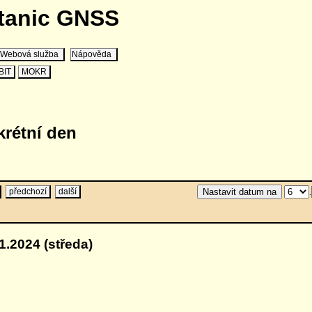
stanic GNSS
Webová služba
Nápověda
BIT
MOKR
krétní den
předchozí
další
.
1.2024 (středa)