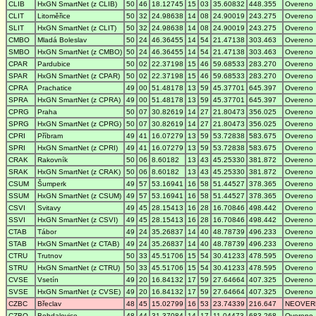
CLIB
HxGN SmartNet (z CLIB)
50
46
18.12745
15
03
35.60832
448.355
Overeno
CLIT
Litoměřice
50
32
24.98638
14
08
24.90019
243.275
Overeno
SLIT
HxGN SmartNet (z CLIT)
50
32
24.98638
14
08
24.90019
243.275
Overeno
CMBO
Mladá Boleslav
50
24
46.36455
14
54
21.47138
303.463
Overeno
SMBO
HxGN SmartNet (z CMBO)
50
24
46.36455
14
54
21.47138
303.463
Overeno
CPAR
Pardubice
50
02
22.37198
15
46
59.68533
283.270
Overeno
SPAR
HxGN SmartNet (z CPAR)
50
02
22.37198
15
46
59.68533
283.270
Overeno
CPRA
Prachatice
49
00
51.48178
13
59
45.37701
645.397
Overeno
SPRA
HxGN SmartNet (z CPRA)
49
00
51.48178
13
59
45.37701
645.397
Overeno
CPRG
Praha
50
07
30.82619
14
27
21.80473
356.025
Overeno
SPRG
HxGN SmartNet (z CPRG)
50
07
30.82619
14
27
21.80473
356.025
Overeno
CPRI
Příbram
49
41
16.07279
13
59
53.72838
583.675
Overeno
SPRI
HxGN SmartNet (z CPRI)
49
41
16.07279
13
59
53.72838
583.675
Overeno
CRAK
Rakovník
50
06
8.60182
13
43
45.25330
381.872
Overeno
SRAK
HxGN SmartNet (z CRAK)
50
06
8.60182
13
43
45.25330
381.872
Overeno
CSUM
Šumperk
49
57
53.16941
16
58
51.44527
378.365
Overeno
SSUM
HxGN SmartNet (z CSUM)
49
57
53.16941
16
58
51.44527
378.365
Overeno
CSVI
Svitavy
49
45
28.15413
16
28
16.70846
498.442
Overeno
SSVI
HxGN SmartNet (z CSVI)
49
45
28.15413
16
28
16.70846
498.442
Overeno
CTAB
Tábor
49
24
35.26837
14
40
48.78739
496.233
Overeno
STAB
HxGN SmartNet (z CTAB)
49
24
35.26837
14
40
48.78739
496.233
Overeno
CTRU
Trutnov
50
33
45.51706
15
54
30.41233
478.595
Overeno
STRU
HxGN SmartNet (z CTRU)
50
33
45.51706
15
54
30.41233
478.595
Overeno
CVSE
Vsetín
49
20
16.84132
17
59
27.64664
407.325
Overeno
SVSE
HxGN SmartNet (z CVSE)
49
20
16.84132
17
59
27.64664
407.325
Overeno
CZBC
Břeclav
48
45
15.02799
16
53
23.74339
216.647
NEOVER
CZBO
Bohdalovice
48
44
31.37084
14
17
11.04473
683.268
Overeno