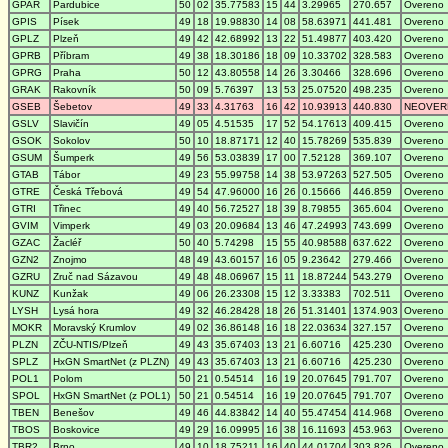
GPAR
Pardubice
50
02
35.77583
15
44
3.29965
270.657
Overeno
GPIS
Písek
49
18
19.98830
14
08
58.63971
441.481
Overeno
GPLZ
Plzeň
49
42
42.68992
13
22
51.49877
403.420
Overeno
GPRB
Příbram
49
38
18.30186
18
09
10.33702
328.583
Overeno
GPRG
Praha
50
12
43.80558
14
26
3.30466
328.696
Overeno
GRAK
Rakovník
50
09
5.76397
13
53
25.07520
498.235
Overeno
GSEB
Šebetov
49
33
4.31763
16
42
10.93913
440.830
NEOVER
GSLV
Slavičín
49
05
4.51535
17
52
54.17613
409.415
Overeno
GSOK
Sokolov
50
10
18.87171
12
40
15.78269
535.839
Overeno
GSUM
Šumperk
49
56
53.03839
17
00
7.52128
369.107
Overeno
GTAB
Tábor
49
23
55.99758
14
38
53.97263
527.505
Overeno
GTRE
Česká Třebová
49
54
47.96000
16
26
0.15666
446.859
Overeno
GTRI
Třinec
49
40
56.72527
18
39
8.79855
365.604
Overeno
GVIM
Vimperk
49
03
20.09684
13
46
47.24993
743.699
Overeno
GZAC
Žacléř
50
40
5.74298
15
55
40.98588
637.622
Overeno
GZN2
Znojmo
48
49
43.60157
16
05
9.23642
279.466
Overeno
GZRU
Zruč nad Sázavou
49
48
48.06967
15
11
18.87244
543.279
Overeno
KUNZ
Kunžak
49
06
26.23308
15
12
3.33383
702.511
Overeno
LYSH
Lysá hora
49
32
46.28428
18
26
51.31401
1374.903
Overeno
MOKR
Moravský Krumlov
49
02
36.86148
16
18
22.03634
327.157
Overeno
PLZN
ZČU-NTIS/Plzeň
49
43
35.67403
13
21
6.60716
425.230
Overeno
SPLZ
HxGN SmartNet (z PLZN)
49
43
35.67403
13
21
6.60716
425.230
Overeno
POL1
Polom
50
21
0.54514
16
19
20.07645
791.707
Overeno
SPOL
HxGN SmartNet (z POL1)
50
21
0.54514
16
19
20.07645
791.707
Overeno
TBEN
Benešov
49
46
44.83842
14
40
55.47454
414.968
Overeno
TBOS
Boskovice
49
29
16.09995
16
38
16.11693
453.963
Overeno
TBR2
Brno
49
10
18.75211
16
40
44.01704
303.826
Overeno