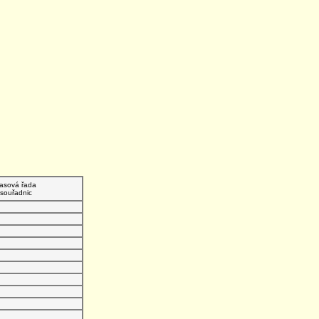
asová řada
souřadnic