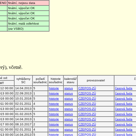
ENO
finální, nejsou data
finální, výpočet OK
finální, výpočet OK
finální, výpočet OK
finální, malá odlehlost
(viz VSBO)
rý), včetně.
né od:
vyhlášeny
pořadí
historie
kalendář
č
provozovatel
SC
souřadnic
souřadnic
stavu
MT
012 00:00
14.04.2013
5
historie
status
CZEPOS-ZÚ
časová řada
013 00:00
22.09.2013
1
historie
status
CZEPOS-ZÚ
časová řada
016 00:00
10.01.2016
5
historie
status
CZEPOS-ZÚ
časová řada
011 00:00
02.01.2011
4
historie
status
CZEPOS-ZÚ
časová řada
013 00:00
14.04.2013
5
historie
status
CZEPOS-ZÚ
časová řada
015 00:00
01.02.2015
5
historie
status
CZEPOS-ZÚ
časová řada
013 00:00
14.04.2013
1
historie
status
CZEPOS-ZÚ
časová řada
017 00:00
08.10.2017
2
historie
status
CZEPOS-ZÚ
časová řada
011 00:00
02.01.2011
4
historie
status
CZEPOS-ZÚ
časová řada
013 00:00
14.04.2013
5
historie
status
CZEPOS-ZÚ
časová řada