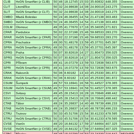
CLIB
HxGN SmartNet (z CLIB)
50
46
18.12745
15
03
35.60832
448.355
Overeno
CLIT
Litoměřice
50
32
24.98638
14
08
24.90019
243.275
Overeno
SLIT
HxGN SmartNet (z CLIT)
50
32
24.98638
14
08
24.90019
243.275
Overeno
CMBO
Mladá Boleslav
50
24
46.36455
14
54
21.47138
303.463
Overeno
SMBO
HxGN SmartNet (z CMBO)
50
24
46.36455
14
54
21.47138
303.463
Overeno
COLM
Olomouc
49
35
41.77670
17
16
35.34035
271.821
Overeno
CPAR
Pardubice
50
02
22.37198
15
46
59.68533
283.270
Overeno
SPAR
HxGN SmartNet (z CPAR)
50
02
22.37198
15
46
59.68533
283.270
Overeno
CPRA
Prachatice
49
00
51.48178
13
59
45.37701
645.397
Overeno
SPRA
HxGN SmartNet (z CPRA)
49
00
51.48178
13
59
45.37701
645.397
Overeno
CPRG
Praha
50
07
30.82619
14
27
21.80473
356.025
Overeno
SPRG
HxGN SmartNet (z CPRG)
50
07
30.82619
14
27
21.80473
356.025
Overeno
CPRI
Příbram
49
41
16.07279
13
59
53.72838
583.675
Overeno
SPRI
HxGN SmartNet (z CPRI)
49
41
16.07279
13
59
53.72838
583.675
Overeno
CRAK
Rakovník
50
06
8.60182
13
43
45.25330
381.872
Overeno
SRAK
HxGN SmartNet (z CRAK)
50
06
8.60182
13
43
45.25330
381.872
Overeno
CSUM
Šumperk
49
57
53.16941
16
58
51.44527
378.365
Overeno
SSUM
HxGN SmartNet (z CSUM)
49
57
53.16941
16
58
51.44527
378.365
Overeno
CSVI
Svitavy
49
45
28.15413
16
28
16.70846
498.442
Overeno
SSVI
HxGN SmartNet (z CSVI)
49
45
28.15413
16
28
16.70846
498.442
Overeno
CTAB
Tábor
49
24
35.26837
14
40
48.78739
496.233
Overeno
STAB
HxGN SmartNet (z CTAB)
49
24
35.26837
14
40
48.78739
496.233
Overeno
CTRU
Trutnov
50
33
45.51706
15
54
30.41233
478.595
Overeno
STRU
HxGN SmartNet (z CTRU)
50
33
45.51706
15
54
30.41233
478.595
Overeno
CVSE
Vsetín
49
20
16.84132
17
59
27.64664
407.325
Overeno
SVSE
HxGN SmartNet (z CVSE)
49
20
16.84132
17
59
27.64664
407.325
Overeno
CZBC
Břeclav
48
45
15.02799
16
53
23.74339
216.647
NEOVER