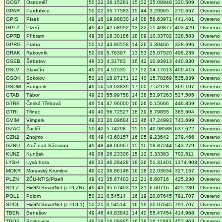
GOST
Ostroměř
50
22
36.15281
15
32
35.08948
320.509
Overeno
GPAR
Pardubice
50
02
35.77583
15
44
3.29965
270.657
Overeno
GPIS
Písek
49
18
19.98830
14
08
58.63971
441.481
Overeno
GPLZ
Plzeň
49
42
42.68992
13
22
51.49877
403.420
Overeno
GPRB
Příbram
49
38
18.30186
18
09
10.33702
328.583
Overeno
GPRG
Praha
50
12
43.80558
14
26
3.30466
328.696
Overeno
GRAK
Rakovník
50
09
5.76397
13
53
25.07520
498.235
Overeno
GSEB
Šebetov
49
33
4.31763
16
42
10.93913
440.830
Overeno
GSLV
Slavičín
49
05
4.51535
17
52
54.17613
409.415
Overeno
GSOK
Sokolov
50
10
18.87171
12
40
15.78269
535.839
Overeno
GSUM
Šumperk
49
56
53.03839
17
00
7.52128
369.107
Overeno
GTAB
Tábor
49
23
55.99758
14
38
53.97263
527.505
Overeno
GTRE
Česká Třebová
49
54
47.96000
16
26
0.15666
446.859
Overeno
GTRI
Třinec
49
40
56.72527
18
39
8.79855
365.604
Overeno
GVIM
Vimperk
49
03
20.09684
13
46
47.24993
743.699
Overeno
GZAC
Žacléř
50
40
5.74298
15
55
40.98588
637.622
Overeno
GZN2
Znojmo
48
49
43.60157
16
05
9.23642
279.466
Overeno
GZRU
Zruč nad Sázavou
49
48
48.06967
15
11
18.87244
543.279
Overeno
KUNZ
Kunžak
49
06
26.23308
15
12
3.33383
702.511
Overeno
LYSH
Lysá hora
49
32
46.28428
18
26
51.31401
1374.903
Overeno
MOKR
Moravský Krumlov
49
02
36.86148
16
18
22.03634
327.157
Overeno
PLZN
ZČU-NTIS/Plzeň
49
43
35.67403
13
21
6.60716
425.230
Overeno
SPLZ
HxGN SmartNet (z PLZN)
49
43
35.67403
13
21
6.60716
425.230
Overeno
POL1
Polom
50
21
0.54514
16
19
20.07645
791.707
Overeno
SPOL
HxGN SmartNet (z POL1)
50
21
0.54514
16
19
20.07645
791.707
Overeno
TBEN
Benešov
49
46
44.83842
14
40
55.47454
414.968
Overeno
TBOS
Boskovice
49
29
16.09995
16
38
16.11693
453.963
Overeno