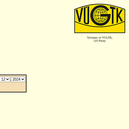
Vyvinuto ve VUGTK,
GO Pecny
.