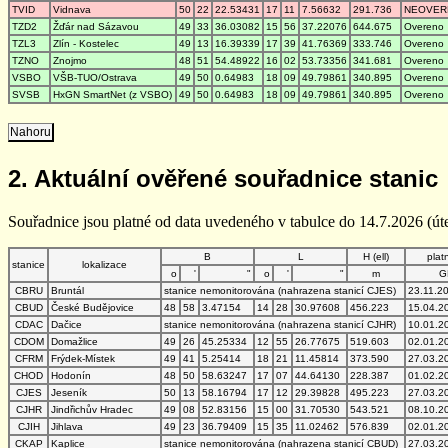
TVID
Vidnava
50
22
22.53431
17
11
7.56632
291.736
NEOVER
TZD2
Žďár nad Sázavou
49
33
36.03082
15
56
37.22076
644.675
Overeno
TZL3
Zlín - Kostelec
49
13
16.39339
17
39
41.76369
333.746
Overeno
TZNO
Znojmo
48
51
54.48922
16
02
53.73356
341.681
Overeno
VSBO
VŠB-TUO/Ostrava
49
50
0.64983
18
09
49.79861
340.895
Overeno
SVSB
HxGN SmartNet (z VSBO)
49
50
0.64983
18
09
49.79861
340.895
Overeno
Nahoru
2. Aktuální ověřené souřadnice stanic
Souřadnice jsou platné od data uvedeného v tabulce do 14.7.2026 (úte
B
L
H (ell)
plat
stanice
lokalizace
o
'
"
o
'
"
m
G
CBRU
Bruntál
stanice nemonitorována (nahrazena stanicí CJES)
23.11.2
CBUD
České Budějovice
48
58
3.47154
14
28
30.97608
456.223
15.04.2
CDAC
Dačice
stanice nemonitorována (nahrazena stanicí CJHR)
10.01.2
CDOM
Domažlice
49
26
45.25334
12
55
26.77675
519.603
02.01.2
CFRM
Frýdek-Místek
49
41
5.25414
18
21
11.45814
373.590
27.03.2
CHOD
Hodonín
48
50
58.63247
17
07
44.64130
228.387
01.02.2
CJES
Jeseník
50
13
58.16794
17
12
29.39828
495.223
27.03.2
CJHR
Jindřichův Hradec
49
08
52.83156
15
00
31.70530
543.521
08.10.2
CJIH
Jihlava
49
23
36.79409
15
35
11.02462
576.839
02.01.2
CKAP
Kaplice
stanice nemonitorována (nahrazena stanicí CBUD)
27.03.2