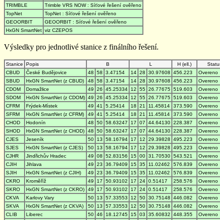
TRIMBLE
Trimble VRS NOW : Síťové řešení ověřeno
TopNet
TopNet : Síťové řešení ověřeno
GEOORBIT
GEOORBIT : Síťové řešení ověřeno
HxGN SmartNet
viz CZEPOS
Výsledky pro jednotlivé stanice z finálního řešení.
Stanice
Popis
B
L
H (ell.)
Statu
CBUD
České Budějovice
48
58
3.47154
14
28
30.97608
456.223
Overeno
SBUD
HxGN SmartNet (z CBUD)
48
58
3.47154
14
28
30.97608
456.223
Overeno
CDOM
Domažlice
49
26
45.25334
12
55
26.77675
519.603
Overeno
SDOM
HxGN SmartNet (z CDOM)
49
26
45.25334
12
55
26.77675
519.603
Overeno
CFRM
Frýdek-Místek
49
41
5.25414
18
21
11.45814
373.590
Overeno
SFRM
HxGN SmartNet (z CFRM)
49
41
5.25414
18
21
11.45814
373.590
Overeno
CHOD
Hodonín
48
50
58.63247
17
07
44.64130
228.387
Overeno
SHOD
HxGN SmartNet (z CHOD)
48
50
58.63247
17
07
44.64130
228.387
Overeno
CJES
Jeseník
50
13
58.16794
17
12
29.39828
495.223
Overeno
SJES
HxGN SmartNet (z CJES)
50
13
58.16794
17
12
29.39828
495.223
Overeno
CJHR
Jindřichův Hradec
49
08
52.83156
15
00
31.70530
543.521
Overeno
CJIH
Jihlava
49
23
36.79409
15
35
11.02462
576.839
Overeno
SJIH
HxGN SmartNet (z CJIH)
49
23
36.79409
15
35
11.02462
576.839
Overeno
CKRO
Kroměříž
49
17
50.93102
17
24
0.51417
258.576
Overeno
SKRO
HxGN SmartNet (z CKRO)
49
17
50.93102
17
24
0.51417
258.576
Overeno
CKVA
Karlovy Vary
50
13
57.33553
12
50
30.75148
446.082
Overeno
SKVA
HxGN SmartNet (z CKVA)
50
13
57.33553
12
50
30.75148
446.082
Overeno
CLIB
Liberec
50
46
18.12745
15
03
35.60832
448.355
Overeno