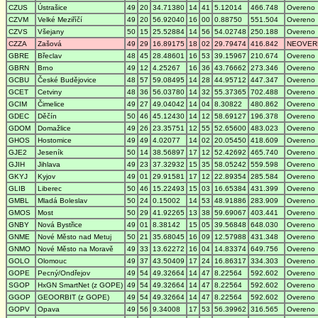
CZUS
Ústrašice
49
20
34.71380
14
41
5.12014
466.748
Overeno
CZVM
Velké Meziříčí
49
20
56.92040
16
00
0.88750
551.504
Overeno
CZVS
Všejany
50
15
25.52884
14
56
54.02748
250.188
Overeno
CZZA
Zašová
49
29
16.89175
18
02
29.79474
416.842
NEOVER
GBRE
Břeclav
48
45
28.48601
16
53
39.15967
210.674
Overeno
GBRN
Brno
49
12
4.25267
16
36
43.76662
273.346
Overeno
GCBU
České Budějovice
48
57
59.08495
14
28
44.95712
447.347
Overeno
GCET
Cetviny
48
36
56.03780
14
32
55.37365
702.488
Overeno
GCIM
Čimelice
49
27
49.04042
14
04
8.30822
480.862
Overeno
GDEC
Děčín
50
46
45.12430
14
12
58.69127
196.378
Overeno
GDOM
Domažlice
49
26
23.35751
12
55
52.65600
483.023
Overeno
GHOS
Hostomice
49
49
4.02077
14
02
20.05450
418.609
Overeno
GJE2
Jeseník
50
14
38.56897
17
12
52.42692
465.740
Overeno
GJIH
Jihlava
49
23
37.32932
15
35
58.05242
559.598
Overeno
GKYJ
Kyjov
49
01
29.91581
17
12
22.89354
285.584
Overeno
GLIB
Liberec
50
46
15.22493
15
03
16.65384
431.399
Overeno
GMBL
Mladá Boleslav
50
24
0.15002
14
53
48.91886
283.909
Overeno
GMOS
Most
50
29
41.92265
13
38
59.69067
403.441
Overeno
GNBY
Nová Bystřice
49
01
8.38142
15
05
39.56848
648.030
Overeno
GNME
Nové Město nad Metuj
50
21
35.68045
16
09
12.57988
431.348
Overeno
GNMO
Nové Město na Moravě
49
33
13.62272
16
04
14.83374
649.756
Overeno
GOLO
Olomouc
49
37
43.50409
17
24
16.86317
334.303
Overeno
GOPE
Pecný/Ondřejov
49
54
49.32664
14
47
8.22564
592.602
Overeno
SGOP
HxGN SmartNet (z GOPE)
49
54
49.32664
14
47
8.22564
592.602
Overeno
GGOP
GEOORBIT (z GOPE)
49
54
49.32664
14
47
8.22564
592.602
Overeno
GOPV
Opava
49
56
9.34008
17
53
56.39962
316.565
Overeno