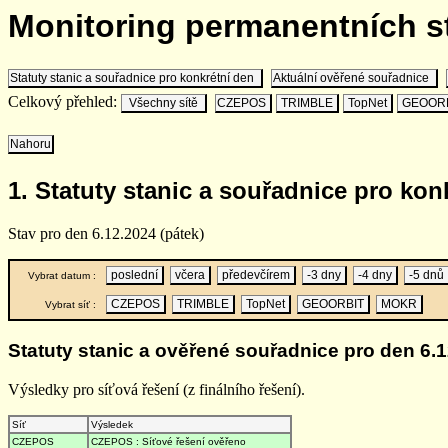
Monitoring permanentních 
Statuty stanic a souřadnice pro konkrétní den
Aktuální ověřené souřadnice
Celkový přehled:
Všechny sítě
CZEPOS
TRIMBLE
TopNet
GEOOR
Nahoru
1. Statuty stanic a souřadnice pro kon
Stav pro den 6.12.2024 (pátek)
poslední
včera
předevčírem
-3 dny
-4 dny
-5 dnů
Vybrat datum :
CZEPOS
TRIMBLE
TopNet
GEOORBIT
MOKR
Vybrat síť :
Statuty stanic a ověřené souřadnice pro den 6.1
Výsledky pro síťová řešení (z finálního řešení).
Síť
Výsledek
CZEPOS
CZEPOS : Síťové řešení ověřeno