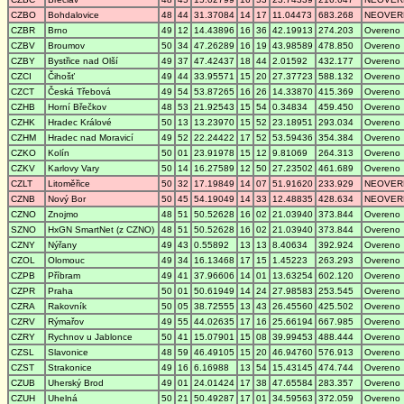
CZBO
Bohdalovice
48
44
31.37084
14
17
11.04473
683.268
NEOVER
CZBR
Brno
49
12
14.43896
16
36
42.19913
274.203
Overeno
CZBV
Broumov
50
34
47.26289
16
19
43.98589
478.850
Overeno
CZBY
Bystřice nad Olší
49
37
47.42437
18
44
2.01592
432.177
Overeno
CZCI
Čihošť
49
44
33.95571
15
20
27.37723
588.132
Overeno
CZCT
Česká Třebová
49
54
53.87265
16
26
14.33870
415.369
Overeno
CZHB
Horní Břečkov
48
53
21.92543
15
54
0.34834
459.450
Overeno
CZHK
Hradec Králové
50
13
13.23970
15
52
23.18951
293.034
Overeno
CZHM
Hradec nad Moravicí
49
52
22.24422
17
52
53.59436
354.384
Overeno
CZKO
Kolín
50
01
23.91978
15
12
9.81069
264.313
Overeno
CZKV
Karlovy Vary
50
14
16.27589
12
50
27.23502
461.689
Overeno
CZLT
Litoměřice
50
32
17.19849
14
07
51.91620
233.929
NEOVER
CZNB
Nový Bor
50
45
54.19049
14
33
12.48835
428.634
NEOVER
CZNO
Znojmo
48
51
50.52628
16
02
21.03940
373.844
Overeno
SZNO
HxGN SmartNet (z CZNO)
48
51
50.52628
16
02
21.03940
373.844
Overeno
CZNY
Nýřany
49
43
0.55892
13
13
8.40634
392.924
Overeno
CZOL
Olomouc
49
34
16.13468
17
15
1.45223
263.293
Overeno
CZPB
Příbram
49
41
37.96606
14
01
13.63254
602.120
Overeno
CZPR
Praha
50
01
50.61949
14
24
27.98583
253.545
Overeno
CZRA
Rakovník
50
05
38.72555
13
43
26.45560
425.502
Overeno
CZRV
Rýmařov
49
55
44.02635
17
16
25.66194
667.985
Overeno
CZRY
Rychnov u Jablonce
50
41
15.07901
15
08
39.99453
488.444
Overeno
CZSL
Slavonice
48
59
46.49105
15
20
46.94760
576.913
Overeno
CZST
Strakonice
49
16
6.16988
13
54
15.43145
474.744
Overeno
CZUB
Uherský Brod
49
01
24.01424
17
38
47.65584
283.357
Overeno
CZUH
Uhelná
50
21
50.49287
17
01
34.59563
372.059
Overeno