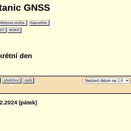
stanic GNSS
Webová služba
Nápověda
BIT
MOKR
krétní den
předchozí
další
.
2.2024 (pátek)