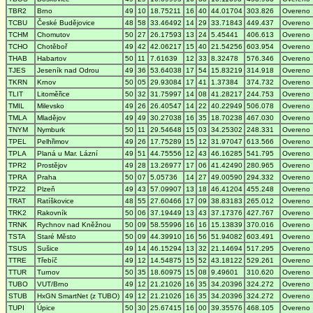
TBR2
Brno
49
10
18.75211
16
40
44.01704
303.826
Overeno
TCBU
České Budějovice
48
58
33.46492
14
29
33.71843
449.437
Overeno
TCHM
Chomutov
50
27
26.17593
13
24
5.45441
406.613
Overeno
TCHO
Chotěboř
49
42
42.06217
15
40
21.54256
603.954
Overeno
THAB
Habartov
50
11
7.61639
12
33
8.32478
576.346
Overeno
TJES
Jeseník nad Odrou
49
36
53.64038
17
54
15.83219
314.918
Overeno
TKRN
Krnov
50
05
29.93084
17
41
1.37384
374.732
Overeno
TLIT
Litoměřice
50
32
31.75997
14
08
41.28217
244.753
Overeno
TMIL
Milevsko
49
26
26.40547
14
22
40.22949
506.078
Overeno
TMLA
Mladějov
49
49
30.27038
16
35
18.70238
467.030
Overeno
TNYM
Nymburk
50
11
29.54648
15
03
34.25302
248.331
Overeno
TPEL
Pelhřimov
49
26
17.75289
15
12
31.97047
613.566
Overeno
TPLA
Planá u Mar. Lázní
49
51
44.75556
12
43
46.16285
541.795
Overeno
TPR2
Prostějov
49
28
13.26977
17
06
41.42490
280.965
Overeno
TPRA
Praha
50
07
5.05736
14
27
49.00590
294.332
Overeno
TPZ2
Plzeň
49
43
57.09907
13
18
46.41204
455.248
Overeno
TRAT
Ratíškovice
48
55
27.60466
17
09
38.83183
265.012
Overeno
TRK2
Rakovník
50
06
37.19449
13
43
37.17376
427.767
Overeno
TRNK
Rychnov nad Kněžnou
50
09
58.55996
16
16
15.13839
370.016
Overeno
TSTA
Staré Město
50
09
44.39910
16
56
51.94082
603.491
Overeno
TSUS
Sušice
49
14
46.15294
13
32
21.14694
517.295
Overeno
TTRE
Třebíč
49
12
14.54875
15
52
43.18122
529.261
Overeno
TTUR
Turnov
50
35
18.60975
15
08
9.49601
310.620
Overeno
TUBO
VUT/Brno
49
12
21.21026
16
35
34.20396
324.272
Overeno
STUB
HxGN SmartNet (z TUBO)
49
12
21.21026
16
35
34.20396
324.272
Overeno
TUPI
Úpice
50
30
25.67415
16
00
39.35576
468.105
Overeno