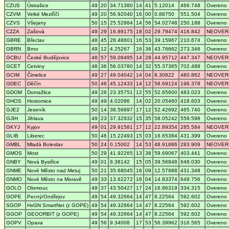
CZUS
Ústrašice
49
20
34.71380
14
41
5.12014
466.748
Overeno
CZVM
Velké Meziříčí
49
20
56.92040
16
00
0.88750
551.504
Overeno
CZVS
Všejany
50
15
25.52884
14
56
54.02748
250.188
Overeno
CZZA
Zašová
49
29
16.89175
18
02
29.79474
416.842
NEOVER
GBRE
Břeclav
48
45
28.48601
16
53
39.15967
210.674
Overeno
GBRN
Brno
49
12
4.25267
16
36
43.76662
273.346
Overeno
GCBU
České Budějovice
48
57
59.08495
14
28
44.95712
447.347
NEOVER
GCET
Cetviny
48
36
56.03780
14
32
55.37365
702.488
Overeno
GCIM
Čimelice
49
27
49.04042
14
04
8.30822
480.862
NEOVER
GDEC
Děčín
50
46
45.12433
14
12
58.69124
196.378
NEOVER
GDOM
Domažlice
49
26
23.35751
12
55
52.65600
483.023
Overeno
GHOS
Hostomice
49
49
4.02096
14
02
20.05460
418.603
Overeno
GJE2
Jeseník
50
14
38.56897
17
12
52.42692
465.740
Overeno
GJIH
Jihlava
49
23
37.32932
15
35
58.05242
559.598
Overeno
GKYJ
Kyjov
49
01
29.91581
17
12
22.89354
285.584
NEOVER
GLIB
Liberec
50
46
15.22493
15
03
16.65384
431.399
Overeno
GMBL
Mladá Boleslav
50
24
0.15002
14
53
48.91886
283.909
NEOVER
GMOS
Most
50
29
41.92265
13
38
59.69067
403.441
Overeno
GNBY
Nová Bystřice
49
01
8.38142
15
05
39.56848
648.030
Overeno
GNME
Nové Město nad Metuj
50
21
35.68045
16
09
12.57988
431.348
Overeno
GNMO
Nové Město na Moravě
49
33
13.62272
16
04
14.83374
649.756
Overeno
GOLO
Olomouc
49
37
43.50427
17
24
16.86319
334.315
Overeno
GOPE
Pecný/Ondřejov
49
54
49.32664
14
47
8.22564
592.602
Overeno
SGOP
HxGN SmartNet (z GOPE)
49
54
49.32664
14
47
8.22564
592.602
Overeno
GGOP
GEOORBIT (z GOPE)
49
54
49.32664
14
47
8.22564
592.602
Overeno
GOPV
Opava
49
56
9.34008
17
53
56.39962
316.565
Overeno