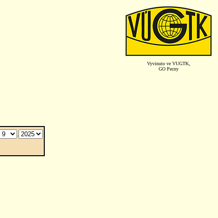
Vyvinuto ve VUGTK,
GO Pecny
.