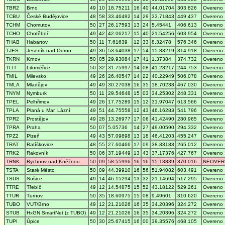
TBR2
Brno
49
10
18.75211
16
40
44.01704
303.826
Overeno
TCBU
České Budějovice
48
58
33.46492
14
29
33.71843
449.437
Overeno
TCHM
Chomutov
50
27
26.17593
13
24
5.45441
406.613
Overeno
TCHO
Chotěboř
49
42
42.06217
15
40
21.54256
603.954
Overeno
THAB
Habartov
50
11
7.61639
12
33
8.32478
576.346
Overeno
TJES
Jeseník nad Odrou
49
36
53.64038
17
54
15.83219
314.918
Overeno
TKRN
Krnov
50
05
29.93084
17
41
1.37384
374.732
Overeno
TLIT
Litoměřice
50
32
31.75997
14
08
41.28217
244.753
Overeno
TMIL
Milevsko
49
26
26.40547
14
22
40.22949
506.078
Overeno
TMLA
Mladějov
49
49
30.27038
16
35
18.70238
467.030
Overeno
TNYM
Nymburk
50
11
29.54648
15
03
34.25302
248.331
Overeno
TPEL
Pelhřimov
49
26
17.75289
15
12
31.97047
613.566
Overeno
TPLA
Planá u Mar. Lázní
49
51
44.75558
12
43
46.16283
541.796
Overeno
TPR2
Prostějov
49
28
13.26977
17
06
41.42490
280.965
Overeno
TPRA
Praha
50
07
5.05736
14
27
49.00590
294.332
Overeno
TPZ2
Plzeň
49
43
57.09898
13
18
46.41203
455.247
Overeno
TRAT
Ratíškovice
48
55
27.60466
17
09
38.83183
265.012
Overeno
TRK2
Rakovník
50
06
37.19449
13
43
37.17376
427.767
Overeno
TRNK
Rychnov nad Kněžnou
50
09
58.55996
16
16
15.13839
370.016
NEOVER
TSTA
Staré Město
50
09
44.39910
16
56
51.94082
603.491
Overeno
TSUS
Sušice
49
14
46.15294
13
32
21.14694
517.295
Overeno
TTRE
Třebíč
49
12
14.54875
15
52
43.18122
529.261
Overeno
TTUR
Turnov
50
35
18.60975
15
08
9.49601
310.620
Overeno
TUBO
VUT/Brno
49
12
21.21026
16
35
34.20396
324.272
Overeno
STUB
HxGN SmartNet (z TUBO)
49
12
21.21026
16
35
34.20396
324.272
Overeno
TUPI
Úpice
50
30
25.67415
16
00
39.35576
468.105
Overeno