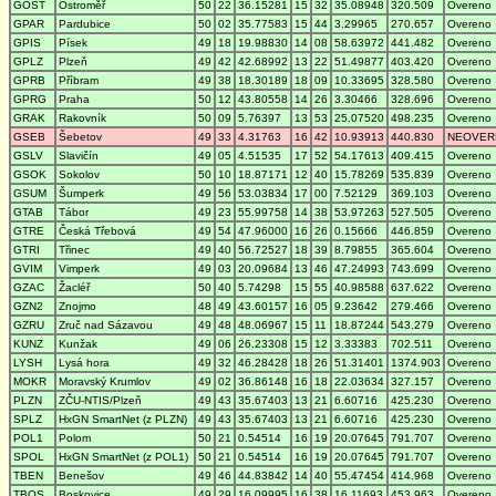
GOST
Ostroměř
50
22
36.15281
15
32
35.08948
320.509
Overeno
GPAR
Pardubice
50
02
35.77583
15
44
3.29965
270.657
Overeno
GPIS
Písek
49
18
19.98830
14
08
58.63972
441.482
Overeno
GPLZ
Plzeň
49
42
42.68992
13
22
51.49877
403.420
Overeno
GPRB
Příbram
49
38
18.30189
18
09
10.33695
328.580
Overeno
GPRG
Praha
50
12
43.80558
14
26
3.30466
328.696
Overeno
GRAK
Rakovník
50
09
5.76397
13
53
25.07520
498.235
Overeno
GSEB
Šebetov
49
33
4.31763
16
42
10.93913
440.830
NEOVER
GSLV
Slavičín
49
05
4.51535
17
52
54.17613
409.415
Overeno
GSOK
Sokolov
50
10
18.87171
12
40
15.78269
535.839
Overeno
GSUM
Šumperk
49
56
53.03834
17
00
7.52129
369.103
Overeno
GTAB
Tábor
49
23
55.99758
14
38
53.97263
527.505
Overeno
GTRE
Česká Třebová
49
54
47.96000
16
26
0.15666
446.859
Overeno
GTRI
Třinec
49
40
56.72527
18
39
8.79855
365.604
Overeno
GVIM
Vimperk
49
03
20.09684
13
46
47.24993
743.699
Overeno
GZAC
Žacléř
50
40
5.74298
15
55
40.98588
637.622
Overeno
GZN2
Znojmo
48
49
43.60157
16
05
9.23642
279.466
Overeno
GZRU
Zruč nad Sázavou
49
48
48.06967
15
11
18.87244
543.279
Overeno
KUNZ
Kunžak
49
06
26.23308
15
12
3.33383
702.511
Overeno
LYSH
Lysá hora
49
32
46.28428
18
26
51.31401
1374.903
Overeno
MOKR
Moravský Krumlov
49
02
36.86148
16
18
22.03634
327.157
Overeno
PLZN
ZČU-NTIS/Plzeň
49
43
35.67403
13
21
6.60716
425.230
Overeno
SPLZ
HxGN SmartNet (z PLZN)
49
43
35.67403
13
21
6.60716
425.230
Overeno
POL1
Polom
50
21
0.54514
16
19
20.07645
791.707
Overeno
SPOL
HxGN SmartNet (z POL1)
50
21
0.54514
16
19
20.07645
791.707
Overeno
TBEN
Benešov
49
46
44.83842
14
40
55.47454
414.968
Overeno
TBOS
Boskovice
49
29
16.09995
16
38
16.11693
453.963
Overeno