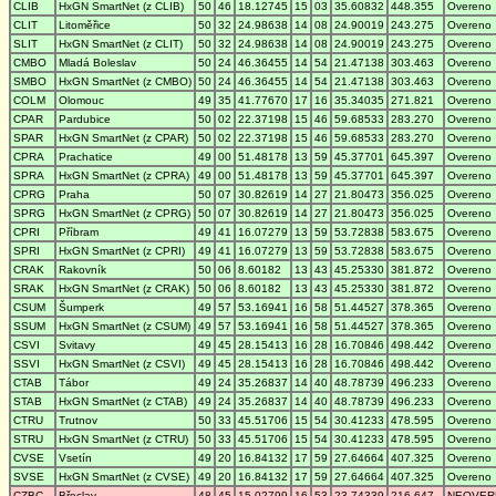
CLIB
HxGN SmartNet (z CLIB)
50
46
18.12745
15
03
35.60832
448.355
Overeno
CLIT
Litoměřice
50
32
24.98638
14
08
24.90019
243.275
Overeno
SLIT
HxGN SmartNet (z CLIT)
50
32
24.98638
14
08
24.90019
243.275
Overeno
CMBO
Mladá Boleslav
50
24
46.36455
14
54
21.47138
303.463
Overeno
SMBO
HxGN SmartNet (z CMBO)
50
24
46.36455
14
54
21.47138
303.463
Overeno
COLM
Olomouc
49
35
41.77670
17
16
35.34035
271.821
Overeno
CPAR
Pardubice
50
02
22.37198
15
46
59.68533
283.270
Overeno
SPAR
HxGN SmartNet (z CPAR)
50
02
22.37198
15
46
59.68533
283.270
Overeno
CPRA
Prachatice
49
00
51.48178
13
59
45.37701
645.397
Overeno
SPRA
HxGN SmartNet (z CPRA)
49
00
51.48178
13
59
45.37701
645.397
Overeno
CPRG
Praha
50
07
30.82619
14
27
21.80473
356.025
Overeno
SPRG
HxGN SmartNet (z CPRG)
50
07
30.82619
14
27
21.80473
356.025
Overeno
CPRI
Příbram
49
41
16.07279
13
59
53.72838
583.675
Overeno
SPRI
HxGN SmartNet (z CPRI)
49
41
16.07279
13
59
53.72838
583.675
Overeno
CRAK
Rakovník
50
06
8.60182
13
43
45.25330
381.872
Overeno
SRAK
HxGN SmartNet (z CRAK)
50
06
8.60182
13
43
45.25330
381.872
Overeno
CSUM
Šumperk
49
57
53.16941
16
58
51.44527
378.365
Overeno
SSUM
HxGN SmartNet (z CSUM)
49
57
53.16941
16
58
51.44527
378.365
Overeno
CSVI
Svitavy
49
45
28.15413
16
28
16.70846
498.442
Overeno
SSVI
HxGN SmartNet (z CSVI)
49
45
28.15413
16
28
16.70846
498.442
Overeno
CTAB
Tábor
49
24
35.26837
14
40
48.78739
496.233
Overeno
STAB
HxGN SmartNet (z CTAB)
49
24
35.26837
14
40
48.78739
496.233
Overeno
CTRU
Trutnov
50
33
45.51706
15
54
30.41233
478.595
Overeno
STRU
HxGN SmartNet (z CTRU)
50
33
45.51706
15
54
30.41233
478.595
Overeno
CVSE
Vsetín
49
20
16.84132
17
59
27.64664
407.325
Overeno
SVSE
HxGN SmartNet (z CVSE)
49
20
16.84132
17
59
27.64664
407.325
Overeno
CZBC
Břeclav
48
45
15.02799
16
53
23.74339
216.647
NEOVER