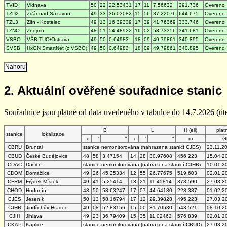
TVID
Vidnava
50
22
22.53431
17
11
7.56632
291.736
Overeno
TZD2
Žďár nad Sázavou
49
33
36.03082
15
56
37.22076
644.675
Overeno
TZL3
Zlín - Kostelec
49
13
16.39339
17
39
41.76369
333.746
Overeno
TZNO
Znojmo
48
51
54.48922
16
02
53.73356
341.681
Overeno
VSBO
VŠB-TUO/Ostrava
49
50
0.64983
18
09
49.79861
340.895
Overeno
SVSB
HxGN SmartNet (z VSBO)
49
50
0.64983
18
09
49.79861
340.895
Overeno
Nahoru
2. Aktuální ověřené souřadnice stanic
Souřadnice jsou platné od data uvedeného v tabulce do 14.7.2026 (úte
B
L
H (ell)
plat
stanice
lokalizace
o
'
"
o
'
"
m
G
CBRU
Bruntál
stanice nemonitorována (nahrazena stanicí CJES)
23.11.2
CBUD
České Budějovice
48
58
3.47154
14
28
30.97608
456.223
15.04.2
CDAC
Dačice
stanice nemonitorována (nahrazena stanicí CJHR)
10.01.2
CDOM
Domažlice
49
26
45.25334
12
55
26.77675
519.603
02.01.2
CFRM
Frýdek-Místek
49
41
5.25414
18
21
11.45814
373.590
27.03.2
CHOD
Hodonín
48
50
58.63247
17
07
44.64130
228.387
01.02.2
CJES
Jeseník
50
13
58.16794
17
12
29.39828
495.223
27.03.2
CJHR
Jindřichův Hradec
49
08
52.83156
15
00
31.70530
543.521
08.10.2
CJIH
Jihlava
49
23
36.79409
15
35
11.02462
576.839
02.01.2
CKAP
Kaplice
stanice nemonitorována (nahrazena stanicí CBUD)
27.03.2