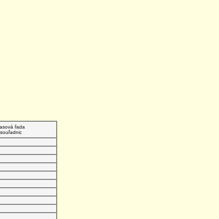
asová řada
souřadnic