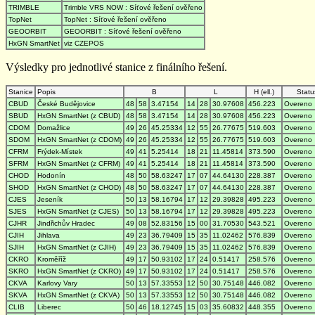
TRIMBLE
Trimble VRS NOW : Síťové řešení ověřeno
TopNet
TopNet : Síťové řešení ověřeno
GEOORBIT
GEOORBIT : Síťové řešení ověřeno
HxGN SmartNet
viz CZEPOS
Výsledky pro jednotlivé stanice z finálního řešení.
Stanice
Popis
B
L
H (ell.)
Statu
CBUD
České Budějovice
48
58
3.47154
14
28
30.97608
456.223
Overeno
SBUD
HxGN SmartNet (z CBUD)
48
58
3.47154
14
28
30.97608
456.223
Overeno
CDOM
Domažlice
49
26
45.25334
12
55
26.77675
519.603
Overeno
SDOM
HxGN SmartNet (z CDOM)
49
26
45.25334
12
55
26.77675
519.603
Overeno
CFRM
Frýdek-Místek
49
41
5.25414
18
21
11.45814
373.590
Overeno
SFRM
HxGN SmartNet (z CFRM)
49
41
5.25414
18
21
11.45814
373.590
Overeno
CHOD
Hodonín
48
50
58.63247
17
07
44.64130
228.387
Overeno
SHOD
HxGN SmartNet (z CHOD)
48
50
58.63247
17
07
44.64130
228.387
Overeno
CJES
Jeseník
50
13
58.16794
17
12
29.39828
495.223
Overeno
SJES
HxGN SmartNet (z CJES)
50
13
58.16794
17
12
29.39828
495.223
Overeno
CJHR
Jindřichův Hradec
49
08
52.83156
15
00
31.70530
543.521
Overeno
CJIH
Jihlava
49
23
36.79409
15
35
11.02462
576.839
Overeno
SJIH
HxGN SmartNet (z CJIH)
49
23
36.79409
15
35
11.02462
576.839
Overeno
CKRO
Kroměříž
49
17
50.93102
17
24
0.51417
258.576
Overeno
SKRO
HxGN SmartNet (z CKRO)
49
17
50.93102
17
24
0.51417
258.576
Overeno
CKVA
Karlovy Vary
50
13
57.33553
12
50
30.75148
446.082
Overeno
SKVA
HxGN SmartNet (z CKVA)
50
13
57.33553
12
50
30.75148
446.082
Overeno
CLIB
Liberec
50
46
18.12745
15
03
35.60832
448.355
Overeno