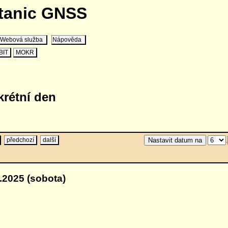
stanic GNSS
Webová služba
Nápověda
BIT
MOKR
krétní den
předchozí
další
.
.2025 (sobota)