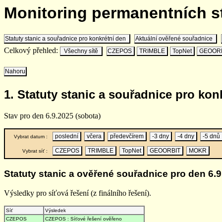
Monitoring permanentních 
Statuty stanic a souřadnice pro konkrétní den
Aktuální ověřené souřadnice
Celkový přehled:
Všechny sítě
CZEPOS
TRIMBLE
TopNet
GEOOR
Nahoru
1. Statuty stanic a souřadnice pro kon
Stav pro den 6.9.2025 (sobota)
poslední
včera
předevčírem
-3 dny
-4 dny
-5 dnů
Vybrat datum :
CZEPOS
TRIMBLE
TopNet
GEOORBIT
MOKR
Vybrat síť :
Statuty stanic a ověřené souřadnice pro den 6.9
Výsledky pro síťová řešení (z finálního řešení).
Síť
Výsledek
CZEPOS
CZEPOS : Síťové řešení ověřeno