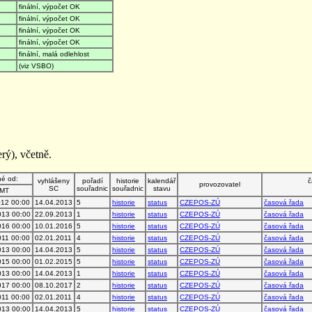
finální, výpočet OK
finální, výpočet OK
finální, výpočet OK
finální, výpočet OK
finální, malá odlehlost
(viz VSBO)
rý), včetně.
né od:
vyhlášeny
pořadí
historie
kalendář
č
provozovatel
SC
souřadnic
souřadnic
stavu
MT
012 00:00
14.04.2013
5
historie
status
CZEPOS-ZÚ
časová řada
013 00:00
22.09.2013
1
historie
status
CZEPOS-ZÚ
časová řada
016 00:00
10.01.2016
5
historie
status
CZEPOS-ZÚ
časová řada
011 00:00
02.01.2011
4
historie
status
CZEPOS-ZÚ
časová řada
013 00:00
14.04.2013
5
historie
status
CZEPOS-ZÚ
časová řada
015 00:00
01.02.2015
5
historie
status
CZEPOS-ZÚ
časová řada
013 00:00
14.04.2013
1
historie
status
CZEPOS-ZÚ
časová řada
017 00:00
08.10.2017
2
historie
status
CZEPOS-ZÚ
časová řada
011 00:00
02.01.2011
4
historie
status
CZEPOS-ZÚ
časová řada
013 00:00
14.04.2013
5
historie
status
CZEPOS-ZÚ
časová řada