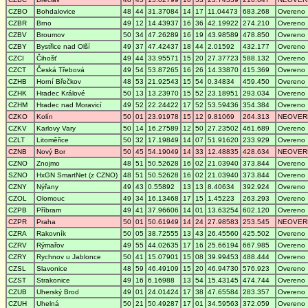
CZBO
Bohdalovice
48
44
31.37084
14
17
11.04473
683.268
Overeno
CZBR
Brno
49
12
14.43937
16
36
42.19922
274.210
Overeno
CZBV
Broumov
50
34
47.26289
16
19
43.98589
478.850
Overeno
CZBY
Bystřice nad Olší
49
37
47.42437
18
44
2.01592
432.177
Overeno
CZCI
Čihošť
49
44
33.95571
15
20
27.37723
588.132
Overeno
CZCT
Česká Třebová
49
54
53.87265
16
26
14.33870
415.369
Overeno
CZHB
Horní Břečkov
48
53
21.92543
15
54
0.34834
459.450
Overeno
CZHK
Hradec Králové
50
13
13.23970
15
52
23.18951
293.034
Overeno
CZHM
Hradec nad Moravicí
49
52
22.24422
17
52
53.59436
354.384
Overeno
CZKO
Kolín
50
01
23.91978
15
12
9.81069
264.313
NEOVER
CZKV
Karlovy Vary
50
14
16.27589
12
50
27.23502
461.689
Overeno
CZLT
Litoměřice
50
32
17.19849
14
07
51.91620
233.929
Overeno
CZNB
Nový Bor
50
45
54.19049
14
33
12.48835
428.634
NEOVER
CZNO
Znojmo
48
51
50.52628
16
02
21.03940
373.844
Overeno
SZNO
HxGN SmartNet (z CZNO)
48
51
50.52628
16
02
21.03940
373.844
Overeno
CZNY
Nýřany
49
43
0.55892
13
13
8.40634
392.924
Overeno
CZOL
Olomouc
49
34
16.13468
17
15
1.45223
263.293
Overeno
CZPB
Příbram
49
41
37.96606
14
01
13.63254
602.120
Overeno
CZPR
Praha
50
01
50.61949
14
24
27.98583
253.545
NEOVER
CZRA
Rakovník
50
05
38.72555
13
43
26.45560
425.502
Overeno
CZRV
Rýmařov
49
55
44.02635
17
16
25.66194
667.985
Overeno
CZRY
Rychnov u Jablonce
50
41
15.07901
15
08
39.99453
488.444
Overeno
CZSL
Slavonice
48
59
46.49109
15
20
46.94730
576.923
Overeno
CZST
Strakonice
49
16
6.16988
13
54
15.43145
474.744
Overeno
CZUB
Uherský Brod
49
01
24.01424
17
38
47.65584
283.357
Overeno
CZUH
Uhelná
50
21
50.49287
17
01
34.59563
372.059
Overeno