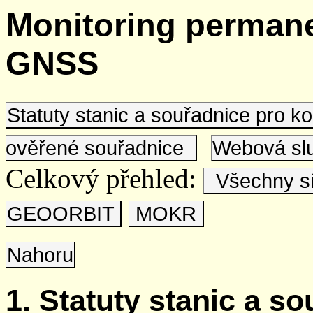
Monitoring permane
GNSS
Statuty stanic a souřadnice pro 
ověřené souřadnice
Webová s
Celkový přehled:
Všechny s
GEOORBIT
MOKR
Nahoru
1. Statuty stanic a s