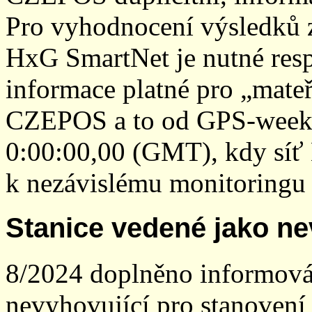
Pro vyhodnocení výsledků z
HxG SmartNet je nutné resp
informace platné pro „mateř
CZEPOS a to od GPS-week 2
0:00:00,00 (GMT), kdy sí
k nezávislému monitoringu 
Stanice vedené jako ne
8/2024 doplněno informován
nevyhovující pro stanovení