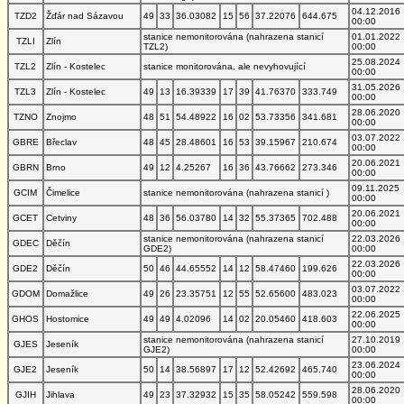
04.12.2016
TZD2
Žďár nad Sázavou
49
33
36.03082
15
56
37.22076
644.675
00:00
stanice nemonitorována (nahrazena stanicí
01.01.2022
TZLI
Zlín
TZL2)
00:00
25.08.2024
TZL2
Zlín - Kostelec
stanice monitorována, ale nevyhovující
00:00
31.05.2026
TZL3
Zlín - Kostelec
49
13
16.39339
17
39
41.76370
333.749
00:00
28.06.2020
TZNO
Znojmo
48
51
54.48922
16
02
53.73356
341.681
00:00
03.07.2022
GBRE
Břeclav
48
45
28.48601
16
53
39.15967
210.674
00:00
20.06.2021
GBRN
Brno
49
12
4.25267
16
36
43.76662
273.346
00:00
09.11.2025
GCIM
Čimelice
stanice nemonitorována (nahrazena stanicí )
00:00
20.06.2021
GCET
Cetviny
48
36
56.03780
14
32
55.37365
702.488
00:00
stanice nemonitorována (nahrazena stanicí
22.03.2026
GDEC
Děčín
GDE2)
00:00
22.03.2026
GDE2
Děčín
50
46
44.65552
14
12
58.47460
199.626
00:00
03.07.2022
GDOM
Domažlice
49
26
23.35751
12
55
52.65600
483.023
00:00
22.06.2025
GHOS
Hostomice
49
49
4.02096
14
02
20.05460
418.603
00:00
stanice nemonitorována (nahrazena stanicí
27.10.2019
GJES
Jeseník
GJE2)
00:00
23.06.2024
GJE2
Jeseník
50
14
38.56897
17
12
52.42692
465.740
00:00
28.06.2020
GJIH
Jihlava
49
23
37.32932
15
35
58.05242
559.598
00:00