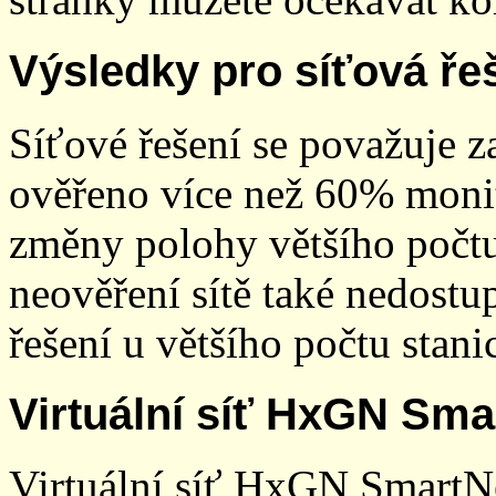
Výsledky pro síťová ře
Síťové řešení se považuje z
ověřeno více než 60% monit
změny polohy většího počt
neověření sítě také nedostu
řešení u většího počtu stani
Virtuální síť HxGN Sma
Virtuální síť HxGN SmartN