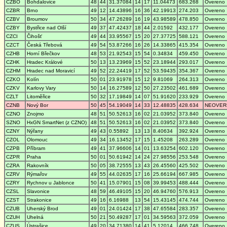
CZBO
Bohdalovice
48
44
31.37084
14
17
11.04473
683.268
Overeno
CZBR
Brno
49
12
14.43896
16
36
42.19913
274.203
Overeno
CZBV
Broumov
50
34
47.26289
16
19
43.98589
478.850
Overeno
CZBY
Bystřice nad Olší
49
37
47.42437
18
44
2.01592
432.177
Overeno
CZCI
Čihošť
49
44
33.95567
15
20
27.37725
588.121
Overeno
CZCT
Česká Třebová
49
54
53.87266
16
26
14.33865
415.354
Overeno
CZHB
Horní Břečkov
48
53
21.92543
15
54
0.34834
459.450
Overeno
CZHK
Hradec Králové
50
13
13.23969
15
52
23.18944
293.017
Overeno
CZHM
Hradec nad Moravicí
49
52
22.24419
17
52
53.59435
354.367
Overeno
CZKO
Kolín
50
01
23.91978
15
12
9.81069
264.313
Overeno
CZKV
Karlovy Vary
50
14
16.27589
12
50
27.23502
461.689
Overeno
CZLT
Litoměřice
50
32
17.19849
14
07
51.91620
233.929
Overeno
CZNB
Nový Bor
50
45
54.19049
14
33
12.48835
428.634
NEOVER
CZNO
Znojmo
48
51
50.52613
16
02
21.03952
373.840
Overeno
SZNO
HxGN SmartNet (z CZNO)
48
51
50.52613
16
02
21.03952
373.840
Overeno
CZNY
Nýřany
49
43
0.55892
13
13
8.40634
392.924
Overeno
CZOL
Olomouc
49
34
16.13452
17
15
1.45208
263.289
Overeno
CZPB
Příbram
49
41
37.96606
14
01
13.63254
602.120
Overeno
CZPR
Praha
50
01
50.61942
14
24
27.98556
253.548
Overeno
CZRA
Rakovník
50
05
38.72555
13
43
26.45560
425.502
Overeno
CZRV
Rýmařov
49
55
44.02635
17
16
25.66194
667.985
Overeno
CZRY
Rychnov u Jablonce
50
41
15.07901
15
08
39.99453
488.444
Overeno
CZSL
Slavonice
48
59
46.49105
15
20
46.94760
576.913
Overeno
CZST
Strakonice
49
16
6.16988
13
54
15.43145
474.744
Overeno
CZUB
Uherský Brod
49
01
24.01424
17
38
47.65584
283.357
Overeno
CZUH
Uhelná
50
21
50.49287
17
01
34.59563
372.059
Overeno
CZUS
Ústrašice
49
20
34.71380
14
41
5.12014
466.748
Overeno