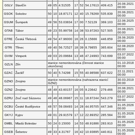
20.06.2021
GSLV
Slavičín
49
05
4.51535
17
52
54.17613
409.415
00:00
20.06.2021
GSOK
Sokolov
50
10
18.87171
12
40
15.78269
535.839
00:00
22.06.2025
GSUM
Šumperk
49
56
53.03834
17
00
7.52129
369.103
00:00
20.06.2021
GTAB
Tábor
49
23
55.99758
14
38
53.97263
527.505
00:00
28.06.2020
GTRE
Česká Třebová
49
54
47.96000
16
26
0.15666
446.859
00:00
02.08.2020
GTRI
Třinec
49
40
56.72527
18
39
8.79855
365.604
00:00
03.07.2022
GVIM
Vimperk
49
03
20.09684
13
46
47.24993
743.699
00:00
stanice nemonitorována (činnost stanice
01.10.2018
GZLN
Zlín
ukončena)
00:00
22.11.2021
GZAC
Žacléř
50
40
5.74298
15
55
40.98588
637.622
00:00
stanice nemonitorována (nahrazena stanicí
30.03.2019
GZNO
Znojmo
GZN2)
00:00
20.06.2021
GZN2
Znojmo
48
49
43.60157
16
05
9.23642
279.466
00:00
03.07.2022
GZRU
Zruč nad Sázavou
49
48
48.06967
15
11
18.87244
543.279
00:00
31.05.2026
GCBU
České Budějovice
48
57
59.08493
14
28
44.95705
447.346
00:00
31.05.2026
GKYJ
Kyjov
49
01
29.91579
17
12
22.89352
285.584
00:00
31.05.2026
GMBL
Mladá Boleslav
50
24
0.15000
14
53
48.91886
283.910
00:00
31.05.2026
GSEB
Šebetov
49
33
4.31767
16
42
10.93895
440.811
00:00