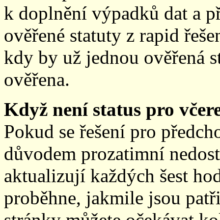
k doplnění výpadků dat a př
ověřené statuty z rapid řeše
kdy by už jednou ověřená st
ověřena.
Když není status pro včere
Pokud se řešení pro předch
důvodem prozatimní nedostup
aktualizují každých šest h
proběhne, jakmile jsou patř
stránky můžete očekávat kol