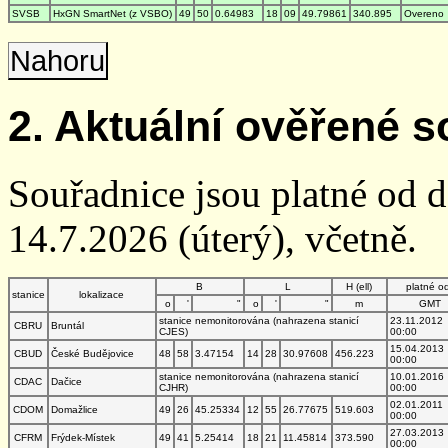
SVSB
HxGN SmartNet (z VSBO)
49
50
0.64983
18
09
49.79861
340.895
Overeno
Nahoru
2. Aktuální ověřené s
Souřadnice jsou platné od 
14.7.2026 (úterý), včetně.
B
L
H (ell)
platné o
stanice
lokalizace
o
'
"
o
'
"
m
GMT
stanice nemonitorována (nahrazena stanicí
23.11.2012
CBRU
Bruntál
CJES)
00:00
15.04.2013
CBUD
České Budějovice
48
58
3.47154
14
28
30.97608
456.223
00:00
stanice nemonitorována (nahrazena stanicí
10.01.2016
CDAC
Dačice
CJHR)
00:00
02.01.2011
CDOM
Domažlice
49
26
45.25334
12
55
26.77675
519.603
00:00
27.03.2013
CFRM
Frýdek-Místek
49
41
5.25414
18
21
11.45814
373.590
00:00