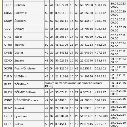
30.04.2023
CPRI
Příbram
49
41
16.07279
13
59
53.72838
583.675
00:00
28.06.2020
CRAK
Rakovník
50
06
8.60182
13
43
45.25330
381.872
00:00
02.01.2011
CSUM
Šumperk
49
57
53.16941
16
58
51.44527
378.365
00:00
01.02.2015
CSVI
Svitavy
49
45
28.15413
16
28
16.70846
498.442
00:00
02.01.2011
CTAB
Tábor
49
24
35.26837
14
40
48.78739
496.233
00:00
23.06.2024
CTRU
Trutnov
50
33
45.51706
15
54
30.41233
478.595
00:00
02.01.2011
CVSE
Vsetín
49
20
16.84132
17
59
27.64664
407.325
00:00
23.06.2024
CZNO
Znojmo
48
51
50.52628
16
02
21.03940
373.844
00:00
02.01.2011
GOPE
Pecný/Ondřejov
49
54
49.32664
14
47
8.22564
592.602
00:00
02.01.2011
TUBO
VUT/Brno
49
12
21.21026
16
35
34.20396
324.272
00:00
stanice nemonitorována (nahrazena stanicí
26.04.2015
PLZE
ZČU/Plzeň
PLZN)
00:00
31.05.2026
PLZN
ZČU-NTIS/Plzeň
49
43
35.67411
13
21
6.60744
425.227
00:00
01.02.2015
VSBO
VŠB-TUO/Ostrava
49
50
0.64983
18
09
49.79861
340.895
00:00
28.06.2015
KUNZ
Kunžak
49
06
26.23308
15
12
3.33383
702.511
00:00
23.06.2024
LYSH
Lysá hora
49
32
46.28428
18
26
51.31401
1374.903
00:00
15.05.2016
POL1
Polom
50
21
0.54514
16
19
20.07645
791.707
00:00