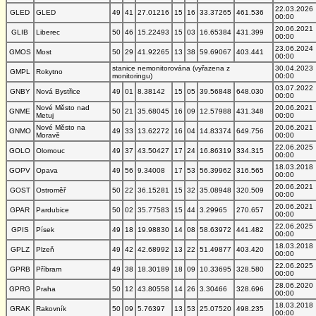
22.03.2026
GLED
GLED
49
41
27.01216
15
16
33.37265
461.536
00:00
20.06.2021
GLIB
Liberec
50
46
15.22493
15
03
16.65384
431.399
00:00
23.06.2024
GMOS
Most
50
29
41.92265
13
38
59.69067
403.441
00:00
stanice nemonitorována (vyřazena z
30.04.2023
GMPL
Rokytno
monitoringu)
00:00
03.07.2022
GNBY
Nová Bystřice
49
01
8.38142
15
05
39.56848
648.030
00:00
Nové Město nad
20.06.2021
GNME
50
21
35.68045
16
09
12.57988
431.348
Metuj
00:00
Nové Město na
20.06.2021
GNMO
49
33
13.62272
16
04
14.83374
649.756
Moravě
00:00
22.06.2025
GOLO
Olomouc
49
37
43.50427
17
24
16.86319
334.315
00:00
18.03.2018
GOPV
Opava
49
56
9.34008
17
53
56.39962
316.565
00:00
20.06.2021
GOST
Ostroměř
50
22
36.15281
15
32
35.08948
320.509
00:00
20.06.2021
GPAR
Pardubice
50
02
35.77583
15
44
3.29965
270.657
00:00
22.06.2025
GPIS
Písek
49
18
19.98830
14
08
58.63972
441.482
00:00
18.03.2018
GPLZ
Plzeň
49
42
42.68992
13
22
51.49877
403.420
00:00
22.06.2025
GPRB
Příbram
49
38
18.30189
18
09
10.33695
328.580
00:00
28.06.2020
GPRG
Praha
50
12
43.80558
14
26
3.30466
328.696
00:00
18.03.2018
GRAK
Rakovník
50
09
5.76397
13
53
25.07520
498.235
00:00