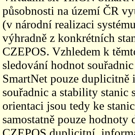
působnosti na území ČR vyu
(v národní realizaci systé
výhradně z konkrétních stani
CZEPOS. Vzhledem k těmto
sledování hodnot souřadnic 
SmartNet pouze duplicitně
souřadnic a stability stani
orientaci jsou tedy ke sta
samostatně pouze hodnoty den
CZEPOS duplicitní, inform