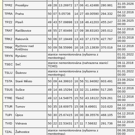
31.05.2026
TPR2
Prostějov
49
28
13.26972
17
06
41.42488
280.981
00:00
04.12.2016
TPRA
Praha
50
07
5.05736
14
27
49.00590
294.332
00:00
22.06.2025
TPZ2
Plzeň
49
43
57.09898
13
18
46.41203
455.247
00:00
04.12.2016
TRAT
Ratíškovice
48
55
27.60466
17
09
38.83183
265.012
00:00
18.03.2018
TRK2
Rakovník
50
06
37.19449
13
43
37.17376
427.767
00:00
Rychnov nad
04.12.2016
TRNK
50
09
58.55996
16
16
15.13839
370.016
Kněžnou
00:00
stanice nemonitorována (vyřazena z
01.01.2022
TRYN
Rynárec
monitoringu)
00:00
stanice nemonitorována (nahrazena stanicí
09.11.2018
TSEC
Seč
TCHO)
00:00
stanice nemonitorována (vyřazena z
01.01.2022
TSLU
Šluknov
monitoringu)
00:00
23.06.2024
TSTA
Staré Město
50
09
44.39910
16
56
51.94082
603.491
00:00
04.12.2016
TSUS
Sušice
49
14
46.15294
13
32
21.14694
517.295
00:00
04.12.2016
TTRE
Třebíč
49
12
14.54875
15
52
43.18122
529.261
00:00
04.12.2016
TTUR
Turnov
50
35
18.60975
15
08
9.49601
310.620
00:00
04.12.2016
TUPI
Úpice
50
30
25.67415
16
00
39.35576
468.105
00:00
04.12.2016
TVID
Vidnava
50
22
22.53431
17
11
7.56632
291.736
00:00
stanice nemonitorována (vyřazena z
06.08.2023
TZAL
Žalhostice
monitoringu)
00:00