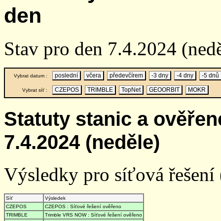
den
Stav pro den 7.4.2024 (nedě
poslední
včera
předevčírem
-3 dny
-4 dny
-5 dnů
Vybrat datum :
CZEPOS
TRIMBLE
TopNet
GEOORBIT
MOKR
Vybrat síť :
Statuty stanic a ověře
7.4.2024 (neděle)
Výsledky pro síťová řešení (
Síť
Výsledek
CZEPOS
CZEPOS : Síťové řešení ověřeno
TRIMBLE
Trimble VRS NOW : Síťové řešení ověřeno