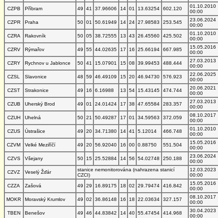
01.10.2010
CZPB
Příbram
49
41
37.96606
14
01
13.63254
602.120
00:00
23.06.2024
CZPR
Praha
50
01
50.61949
14
24
27.98583
253.545
00:00
01.10.2010
CZRA
Rakovník
50
05
38.72555
13
43
26.45560
425.502
00:00
15.05.2016
CZRV
Rýmařov
49
55
44.02635
17
16
25.66194
667.985
00:00
27.03.2013
CZRY
Rychnov u Jablonce
50
41
15.07901
15
08
39.99453
488.444
00:00
22.06.2025
CZSL
Slavonice
48
59
46.49109
15
20
46.94730
576.923
00:00
20.06.2021
CZST
Strakonice
49
16
6.16988
13
54
15.43145
474.744
00:00
27.03.2013
CZUB
Uherský Brod
49
01
24.01424
17
38
47.65584
283.357
00:00
08.10.2017
CZUH
Uhelná
50
21
50.49287
17
01
34.59563
372.059
00:00
01.10.2010
CZUS
Ústrašice
49
20
34.71380
14
41
5.12014
466.748
00:00
15.05.2016
CZVM
Velké Meziříčí
49
20
56.92040
16
00
0.88750
551.504
00:00
23.06.2024
CZVS
Všejany
50
15
25.52884
14
56
54.02748
250.188
00:00
stanice nemonitorována (nahrazena stanicí
12.03.2023
CZVZ
Veselý Žďár
CZCI)
00:00
15.05.2016
CZZA
Zašová
49
29
16.89175
18
02
29.79474
416.842
00:00
08.10.2017
MOKR
Moravský Krumlov
49
02
36.86148
16
18
22.03634
327.157
00:00
30.04.2023
TBEN
Benešov
49
46
44.83842
14
40
55.47454
414.968
00:00