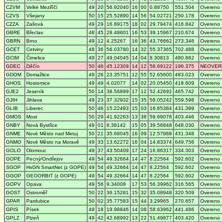
CZVM
Velké Meziříčí
49
20
56.92040
16
00
0.88750
551.504
Overeno
CZVS
Všejany
50
15
25.52890
14
56
54.02721
250.178
Overeno
CZZA
Zašová
49
29
16.89175
18
02
29.79474
416.842
Overeno
GBRE
Břeclav
48
45
28.48601
16
53
39.15967
210.674
Overeno
GBRN
Brno
49
12
4.25267
16
36
43.76662
273.346
Overeno
GCET
Cetviny
48
36
56.03780
14
32
55.37365
702.488
Overeno
GCIM
Čimelice
49
27
49.04045
14
04
8.30813
480.862
Overeno
GDEC
Děčín
50
46
45.12309
14
12
58.69122
196.375
NEOVER
GDOM
Domažlice
49
26
23.35751
12
55
52.65600
483.023
Overeno
GHOS
Hostomice
49
49
4.02077
14
02
20.05450
418.609
Overeno
GJE2
Jeseník
50
14
38.56899
17
12
52.42692
465.742
Overeno
GJIH
Jihlava
49
23
37.32932
15
35
58.05242
559.598
Overeno
GLIB
Liberec
50
46
15.22493
15
03
16.65384
431.399
Overeno
GMOS
Most
50
29
41.92263
13
38
59.69078
403.446
Overeno
GNBY
Nová Bystřice
49
01
8.38142
15
05
39.56848
648.030
Overeno
GNME
Nové Město nad Metuj
50
21
35.68045
16
09
12.57988
431.348
Overeno
GNMO
Nové Město na Moravě
49
33
13.62272
16
04
14.83374
649.756
Overeno
GOLO
Olomouc
49
37
43.50409
17
24
16.86317
334.303
Overeno
GOPE
Pecný/Ondřejov
49
54
49.32664
14
47
8.22564
592.602
Overeno
SGOP
HxGN SmartNet (z GOPE)
49
54
49.32664
14
47
8.22564
592.602
Overeno
GGOP
GEOORBIT (z GOPE)
49
54
49.32664
14
47
8.22564
592.602
Overeno
GOPV
Opava
49
56
9.34008
17
53
56.39962
316.565
Overeno
GOST
Ostroměř
50
22
36.15281
15
32
35.08948
320.509
Overeno
GPAR
Pardubice
50
02
35.77583
15
44
3.29965
270.657
Overeno
GPIS
Písek
49
18
19.98846
14
08
58.63962
441.486
Overeno
GPLZ
Plzeň
49
42
42.68992
13
22
51.49877
403.420
Overeno