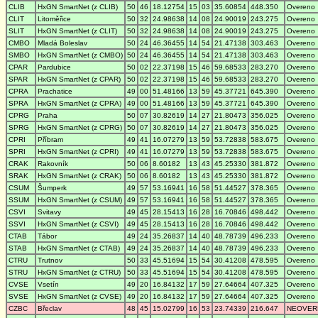
CLIB
HxGN SmartNet (z CLIB)
50
46
18.12754
15
03
35.60854
448.350
Overeno
CLIT
Litoměřice
50
32
24.98638
14
08
24.90019
243.275
Overeno
SLIT
HxGN SmartNet (z CLIT)
50
32
24.98638
14
08
24.90019
243.275
Overeno
CMBO
Mladá Boleslav
50
24
46.36455
14
54
21.47138
303.463
Overeno
SMBO
HxGN SmartNet (z CMBO)
50
24
46.36455
14
54
21.47138
303.463
Overeno
CPAR
Pardubice
50
02
22.37198
15
46
59.68533
283.270
Overeno
SPAR
HxGN SmartNet (z CPAR)
50
02
22.37198
15
46
59.68533
283.270
Overeno
CPRA
Prachatice
49
00
51.48166
13
59
45.37721
645.390
Overeno
SPRA
HxGN SmartNet (z CPRA)
49
00
51.48166
13
59
45.37721
645.390
Overeno
CPRG
Praha
50
07
30.82619
14
27
21.80473
356.025
Overeno
SPRG
HxGN SmartNet (z CPRG)
50
07
30.82619
14
27
21.80473
356.025
Overeno
CPRI
Příbram
49
41
16.07279
13
59
53.72838
583.675
Overeno
SPRI
HxGN SmartNet (z CPRI)
49
41
16.07279
13
59
53.72838
583.675
Overeno
CRAK
Rakovník
50
06
8.60182
13
43
45.25330
381.872
Overeno
SRAK
HxGN SmartNet (z CRAK)
50
06
8.60182
13
43
45.25330
381.872
Overeno
CSUM
Šumperk
49
57
53.16941
16
58
51.44527
378.365
Overeno
SSUM
HxGN SmartNet (z CSUM)
49
57
53.16941
16
58
51.44527
378.365
Overeno
CSVI
Svitavy
49
45
28.15413
16
28
16.70846
498.442
Overeno
SSVI
HxGN SmartNet (z CSVI)
49
45
28.15413
16
28
16.70846
498.442
Overeno
CTAB
Tábor
49
24
35.26837
14
40
48.78739
496.233
Overeno
STAB
HxGN SmartNet (z CTAB)
49
24
35.26837
14
40
48.78739
496.233
Overeno
CTRU
Trutnov
50
33
45.51694
15
54
30.41208
478.595
Overeno
STRU
HxGN SmartNet (z CTRU)
50
33
45.51694
15
54
30.41208
478.595
Overeno
CVSE
Vsetín
49
20
16.84132
17
59
27.64664
407.325
Overeno
SVSE
HxGN SmartNet (z CVSE)
49
20
16.84132
17
59
27.64664
407.325
Overeno
CZBC
Břeclav
48
45
15.02799
16
53
23.74339
216.647
NEOVER