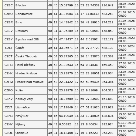
28.06.2020
CZBC
Břeclav
48
45
15.02799
16
53
23.74339
216.647
00:00
01.02.2015
CZBO
Bohdalovice
48
44
31.37084
14
17
11.04473
683.268
00:00
31.05.2026
CZBR
Brno
49
12
14.43942
16
36
42.19910
274.212
00:00
27.03.2013
CZBV
Broumov
50
34
47.26289
16
19
43.98589
478.850
00:00
30.04.2023
CZBY
Bystřice nad Olší
49
37
47.42437
18
44
2.01592
432.177
00:00
23.06.2024
CZCI
Čihošť
49
44
33.95571
15
20
27.37723
588.132
00:00
23.06.2024
CZCT
Česká Třebová
49
54
53.87265
16
26
14.33870
415.369
00:00
27.03.2013
CZHB
Horní Břečkov
48
53
21.92543
15
54
0.34834
459.450
00:00
23.06.2024
CZHK
Hradec Králové
50
13
13.23970
15
52
23.18951
293.034
00:00
23.06.2024
CZHM
Hradec nad Moravicí
49
52
22.24422
17
52
53.59436
354.384
00:00
28.06.2015
CZKO
Kolín
50
01
23.91978
15
12
9.81069
264.313
00:00
01.10.2010
CZKV
Karlovy Vary
50
14
16.27589
12
50
27.23502
461.689
00:00
01.10.2010
CZLT
Litoměřice
50
32
17.19849
14
07
51.91620
233.929
00:00
15.05.2016
CZNB
Nový Bor
50
45
54.19049
14
33
12.48835
428.634
00:00
01.10.2010
CZNY
Nýřany
49
43
0.55892
13
13
8.40634
392.924
00:00
23.06.2024
CZOL
Olomouc
49
34
16.13468
17
15
1.45223
263.293
00:00