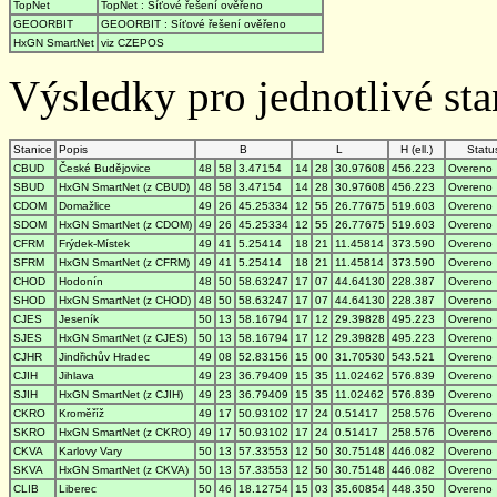
TopNet
TopNet : Síťové řešení ověřeno
GEOORBIT
GEOORBIT : Síťové řešení ověřeno
HxGN SmartNet
viz CZEPOS
Výsledky pro jednotlivé stan
Stanice
Popis
B
L
H (ell.)
Statu
CBUD
České Budějovice
48
58
3.47154
14
28
30.97608
456.223
Overeno
SBUD
HxGN SmartNet (z CBUD)
48
58
3.47154
14
28
30.97608
456.223
Overeno
CDOM
Domažlice
49
26
45.25334
12
55
26.77675
519.603
Overeno
SDOM
HxGN SmartNet (z CDOM)
49
26
45.25334
12
55
26.77675
519.603
Overeno
CFRM
Frýdek-Místek
49
41
5.25414
18
21
11.45814
373.590
Overeno
SFRM
HxGN SmartNet (z CFRM)
49
41
5.25414
18
21
11.45814
373.590
Overeno
CHOD
Hodonín
48
50
58.63247
17
07
44.64130
228.387
Overeno
SHOD
HxGN SmartNet (z CHOD)
48
50
58.63247
17
07
44.64130
228.387
Overeno
CJES
Jeseník
50
13
58.16794
17
12
29.39828
495.223
Overeno
SJES
HxGN SmartNet (z CJES)
50
13
58.16794
17
12
29.39828
495.223
Overeno
CJHR
Jindřichův Hradec
49
08
52.83156
15
00
31.70530
543.521
Overeno
CJIH
Jihlava
49
23
36.79409
15
35
11.02462
576.839
Overeno
SJIH
HxGN SmartNet (z CJIH)
49
23
36.79409
15
35
11.02462
576.839
Overeno
CKRO
Kroměříž
49
17
50.93102
17
24
0.51417
258.576
Overeno
SKRO
HxGN SmartNet (z CKRO)
49
17
50.93102
17
24
0.51417
258.576
Overeno
CKVA
Karlovy Vary
50
13
57.33553
12
50
30.75148
446.082
Overeno
SKVA
HxGN SmartNet (z CKVA)
50
13
57.33553
12
50
30.75148
446.082
Overeno
CLIB
Liberec
50
46
18.12754
15
03
35.60854
448.350
Overeno