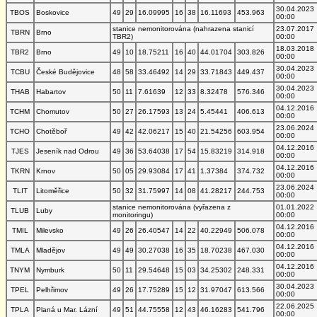
30.04.2023
TBOS
Boskovice
49
29
16.09995
16
38
16.11693
453.963
00:00
stanice nemonitorována (nahrazena stanicí
23.07.2017
TBRN
Brno
TBR2)
00:00
18.03.2018
TBR2
Brno
49
10
18.75211
16
40
44.01704
303.826
00:00
30.04.2023
TCBU
České Budějovice
48
58
33.46492
14
29
33.71843
449.437
00:00
30.04.2023
THAB
Habartov
50
11
7.61639
12
33
8.32478
576.346
00:00
04.12.2016
TCHM
Chomutov
50
27
26.17593
13
24
5.45441
406.613
00:00
23.06.2024
TCHO
Chotěboř
49
42
42.06217
15
40
21.54256
603.954
00:00
04.12.2016
TJES
Jeseník nad Odrou
49
36
53.64038
17
54
15.83219
314.918
00:00
04.12.2016
TKRN
Krnov
50
05
29.93084
17
41
1.37384
374.732
00:00
23.06.2024
TLIT
Litoměřice
50
32
31.75997
14
08
41.28217
244.753
00:00
stanice nemonitorována (vyřazena z
01.01.2022
TLUB
Luby
monitoringu)
00:00
04.12.2016
TMIL
Milevsko
49
26
26.40547
14
22
40.22949
506.078
00:00
04.12.2016
TMLA
Mladějov
49
49
30.27038
16
35
18.70238
467.030
00:00
04.12.2016
TNYM
Nymburk
50
11
29.54648
15
03
34.25302
248.331
00:00
30.04.2023
TPEL
Pelhřimov
49
26
17.75289
15
12
31.97047
613.566
00:00
22.06.2025
TPLA
Planá u Mar. Lázní
49
51
44.75558
12
43
46.16283
541.796
00:00