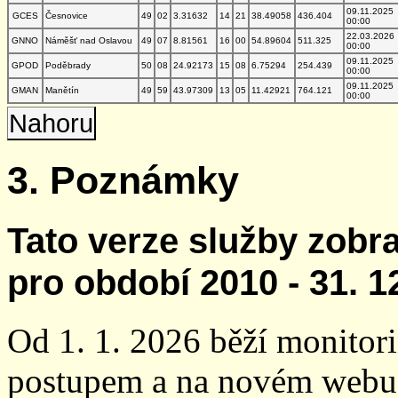
09.11.2025
GCES
Česnovice
49
02
3.31632
14
21
38.49058
436.404
00:00
22.03.2026
GNNO
Náměšť nad Oslavou
49
07
8.81561
16
00
54.89604
511.325
00:00
09.11.2025
GPOD
Poděbrady
50
08
24.92173
15
08
6.75294
254.439
00:00
09.11.2025
GMAN
Manětín
49
59
43.97309
13
05
11.42921
764.121
00:00
Nahoru
3. Poznámky
Tato verze služby zobr
pro období 2010 - 31. 1
Od 1. 1. 2026 běží monito
postupem a na novém webu