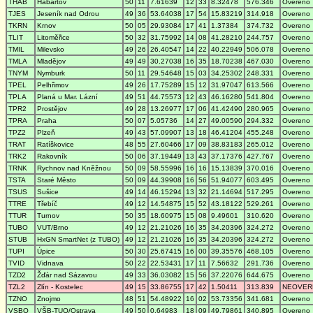
THAB
Habartov
50
11
7.61639
12
33
8.32478
576.346
Overeno
TJES
Jeseník nad Odrou
49
36
53.64038
17
54
15.83219
314.918
Overeno
TKRN
Krnov
50
05
29.93084
17
41
1.37384
374.732
Overeno
TLIT
Litoměřice
50
32
31.75992
14
08
41.28210
244.757
Overeno
TMIL
Milevsko
49
26
26.40547
14
22
40.22949
506.078
Overeno
TMLA
Mladějov
49
49
30.27038
16
35
18.70238
467.030
Overeno
TNYM
Nymburk
50
11
29.54648
15
03
34.25302
248.331
Overeno
TPEL
Pelhřimov
49
26
17.75289
15
12
31.97047
613.566
Overeno
TPLA
Planá u Mar. Lázní
49
51
44.75573
12
43
46.16280
541.804
Overeno
TPR2
Prostějov
49
28
13.26977
17
06
41.42490
280.965
Overeno
TPRA
Praha
50
07
5.05736
14
27
49.00590
294.332
Overeno
TPZ2
Plzeň
49
43
57.09907
13
18
46.41204
455.248
Overeno
TRAT
Ratíškovice
48
55
27.60466
17
09
38.83183
265.012
Overeno
TRK2
Rakovník
50
06
37.19449
13
43
37.17376
427.767
Overeno
TRNK
Rychnov nad Kněžnou
50
09
58.55996
16
16
15.13839
370.016
Overeno
TSTA
Staré Město
50
09
44.39908
16
56
51.94077
603.495
Overeno
TSUS
Sušice
49
14
46.15294
13
32
21.14694
517.295
Overeno
TTRE
Třebíč
49
12
14.54875
15
52
43.18122
529.261
Overeno
TTUR
Turnov
50
35
18.60975
15
08
9.49601
310.620
Overeno
TUBO
VUT/Brno
49
12
21.21026
16
35
34.20396
324.272
Overeno
STUB
HxGN SmartNet (z TUBO)
49
12
21.21026
16
35
34.20396
324.272
Overeno
TUPI
Úpice
50
30
25.67415
16
00
39.35576
468.105
Overeno
TVID
Vidnava
50
22
22.53431
17
11
7.56632
291.736
Overeno
TZD2
Žďár nad Sázavou
49
33
36.03082
15
56
37.22076
644.675
Overeno
TZL2
Zlín - Kostelec
49
15
33.86755
17
42
1.50411
313.839
NEOVER
TZNO
Znojmo
48
51
54.48922
16
02
53.73356
341.681
Overeno
VSBO
VŠB-TUO/Ostrava
49
50
0.64983
18
09
49.79861
340.895
Overeno