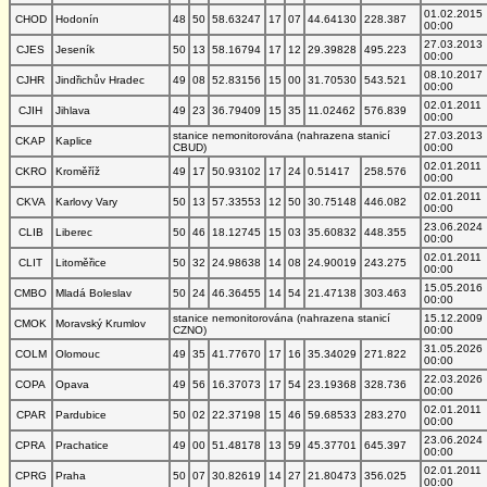
01.02.2015
CHOD
Hodonín
48
50
58.63247
17
07
44.64130
228.387
00:00
27.03.2013
CJES
Jeseník
50
13
58.16794
17
12
29.39828
495.223
00:00
08.10.2017
CJHR
Jindřichův Hradec
49
08
52.83156
15
00
31.70530
543.521
00:00
02.01.2011
CJIH
Jihlava
49
23
36.79409
15
35
11.02462
576.839
00:00
stanice nemonitorována (nahrazena stanicí
27.03.2013
CKAP
Kaplice
CBUD)
00:00
02.01.2011
CKRO
Kroměříž
49
17
50.93102
17
24
0.51417
258.576
00:00
02.01.2011
CKVA
Karlovy Vary
50
13
57.33553
12
50
30.75148
446.082
00:00
23.06.2024
CLIB
Liberec
50
46
18.12745
15
03
35.60832
448.355
00:00
02.01.2011
CLIT
Litoměřice
50
32
24.98638
14
08
24.90019
243.275
00:00
15.05.2016
CMBO
Mladá Boleslav
50
24
46.36455
14
54
21.47138
303.463
00:00
stanice nemonitorována (nahrazena stanicí
15.12.2009
CMOK
Moravský Krumlov
CZNO)
00:00
31.05.2026
COLM
Olomouc
49
35
41.77670
17
16
35.34029
271.822
00:00
22.03.2026
COPA
Opava
49
56
16.37073
17
54
23.19368
328.736
00:00
02.01.2011
CPAR
Pardubice
50
02
22.37198
15
46
59.68533
283.270
00:00
23.06.2024
CPRA
Prachatice
49
00
51.48178
13
59
45.37701
645.397
00:00
02.01.2011
CPRG
Praha
50
07
30.82619
14
27
21.80473
356.025
00:00