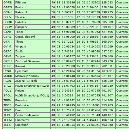
GPRB
Příbram
49
38
18.30186
18
09
10.33702
328.583
Overeno
GPRG
Praha
50
12
43.80558
14
26
3.30466
328.696
Overeno
GRAK
Rakovník
50
09
5.76397
13
53
25.07520
498.235
Overeno
GSLV
Slavičín
49
05
4.51535
17
52
54.17613
409.415
Overeno
GSOK
Sokolov
50
10
18.87171
12
40
15.78269
535.839
Overeno
GSUM
Šumperk
49
56
53.03839
17
00
7.52128
369.107
Overeno
GTAB
Tábor
49
23
55.99758
14
38
53.97263
527.505
Overeno
GTRE
Česká Třebová
49
54
47.96000
16
26
0.15666
446.859
Overeno
GTRI
Třinec
49
40
56.72527
18
39
8.79855
365.604
Overeno
GVIM
Vimperk
49
03
20.09684
13
46
47.24993
743.699
Overeno
GZAC
Žacléř
50
40
5.74298
15
55
40.98588
637.622
Overeno
GZN2
Znojmo
48
49
43.60157
16
05
9.23642
279.466
Overeno
GZRU
Zruč nad Sázavou
49
48
48.06967
15
11
18.87244
543.279
Overeno
KUNZ
Kunžak
49
06
26.23308
15
12
3.33383
702.511
Overeno
LYSH
Lysá hora
49
32
46.28434
18
26
51.31374
1374.910
Overeno
MOKR
Moravský Krumlov
49
02
36.86148
16
18
22.03634
327.157
Overeno
PLZN
ZČU-NTIS/Plzeň
49
43
35.67403
13
21
6.60716
425.230
Overeno
SPLZ
HxGN SmartNet (z PLZN)
49
43
35.67403
13
21
6.60716
425.230
Overeno
POL1
Polom
50
21
0.54514
16
19
20.07645
791.707
Overeno
SPOL
HxGN SmartNet (z POL1)
50
21
0.54514
16
19
20.07645
791.707
Overeno
TBEN
Benešov
49
46
44.83842
14
40
55.47454
414.968
Overeno
TBOS
Boskovice
49
29
16.09995
16
38
16.11693
453.963
Overeno
TBR2
Brno
49
10
18.75211
16
40
44.01704
303.826
Overeno
TCBU
České Budějovice
48
58
33.46492
14
29
33.71843
449.437
Overeno
TCHM
Chomutov
50
27
26.17593
13
24
5.45441
406.613
Overeno
TCHO
Chotěboř
49
42
42.06214
15
40
21.54251
603.950
Overeno