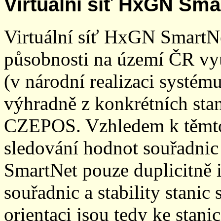
Virtuální síť HxGN Sma
Virtuální síť HxGN SmartN
působnosti na území ČR vyu
(v národní realizaci systé
výhradně z konkrétních stani
CZEPOS. Vzhledem k těmto
sledování hodnot souřadnic 
SmartNet pouze duplicitně
souřadnic a stability stani
orientaci jsou tedy ke sta