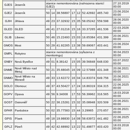
stanice nemonitorována (nahrazena stanicí
27.10.2019
GJES
Jeseník
GJE2)
00:00
23.06.2024
GJE2
Jeseník
50
14
38.56897
17
12
52.42692
465.740
00:00
28.06.2020
GJIH
Jihlava
49
23
37.32932
15
35
58.05242
559.598
00:00
22.03.2026
GLED
GLED
49
41
27.01216
15
16
33.37265
461.536
00:00
20.06.2021
GLIB
Liberec
50
46
15.22493
15
03
16.65384
431.399
00:00
23.06.2024
GMOS
Most
50
29
41.92265
13
38
59.69067
403.441
00:00
stanice nemonitorována (vyřazena z
30.04.2023
GMPL
Rokytno
monitoringu)
00:00
03.07.2022
GNBY
Nová Bystřice
49
01
8.38142
15
05
39.56848
648.030
00:00
Nové Město nad
20.06.2021
GNME
50
21
35.68045
16
09
12.57988
431.348
Metuj
00:00
Nové Město na
20.06.2021
GNMO
49
33
13.62272
16
04
14.83374
649.756
Moravě
00:00
22.06.2025
GOLO
Olomouc
49
37
43.50427
17
24
16.86319
334.315
00:00
18.03.2018
GOPV
Opava
49
56
9.34008
17
53
56.39962
316.565
00:00
20.06.2021
GOST
Ostroměř
50
22
36.15281
15
32
35.08948
320.509
00:00
20.06.2021
GPAR
Pardubice
50
02
35.77583
15
44
3.29965
270.657
00:00
22.06.2025
GPIS
Písek
49
18
19.98830
14
08
58.63972
441.482
00:00
18.03.2018
GPLZ
Plzeň
49
42
42.68992
13
22
51.49877
403.420
00:00