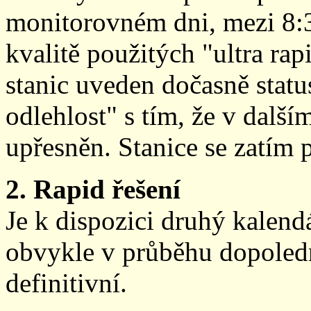
monitorovném dni, mezi 8:
kvalitě použitých "ultra ra
stanic uveden dočasně stat
odlehlost" s tím, že v další
upřesněn. Stanice se zatím
2. Rapid řešení
Je k dispozici druhý kalen
obvykle v průběhu dopoledne
definitivní.