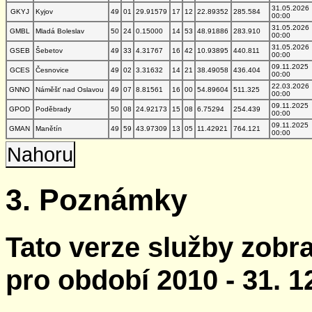
31.05.2026
GKYJ
Kyjov
49
01
29.91579
17
12
22.89352
285.584
00:00
31.05.2026
GMBL
Mladá Boleslav
50
24
0.15000
14
53
48.91886
283.910
00:00
31.05.2026
GSEB
Šebetov
49
33
4.31767
16
42
10.93895
440.811
00:00
09.11.2025
GCES
Česnovice
49
02
3.31632
14
21
38.49058
436.404
00:00
22.03.2026
GNNO
Náměšť nad Oslavou
49
07
8.81561
16
00
54.89604
511.325
00:00
09.11.2025
GPOD
Poděbrady
50
08
24.92173
15
08
6.75294
254.439
00:00
09.11.2025
GMAN
Manětín
49
59
43.97309
13
05
11.42921
764.121
00:00
Nahoru
3. Poznámky
Tato verze služby zobr
pro období 2010 - 31. 1