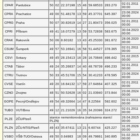
02.01.2011
CPAR
Pardubice
50
02
22.37198
15
46
59.68533
283.270
00:00
23.06.2024
CPRA
Prachatice
49
00
51.48178
13
59
45.37701
645.397
00:00
02.01.2011
CPRG
Praha
50
07
30.82619
14
27
21.80473
356.025
00:00
30.04.2023
CPRI
Příbram
49
41
16.07279
13
59
53.72838
583.675
00:00
28.06.2020
CRAK
Rakovník
50
06
8.60182
13
43
45.25330
381.872
00:00
02.01.2011
CSUM
Šumperk
49
57
53.16941
16
58
51.44527
378.365
00:00
01.02.2015
CSVI
Svitavy
49
45
28.15413
16
28
16.70846
498.442
00:00
02.01.2011
CTAB
Tábor
49
24
35.26837
14
40
48.78739
496.233
00:00
23.06.2024
CTRU
Trutnov
50
33
45.51706
15
54
30.41233
478.595
00:00
02.01.2011
CVSE
Vsetín
49
20
16.84132
17
59
27.64664
407.325
00:00
23.06.2024
CZNO
Znojmo
48
51
50.52628
16
02
21.03940
373.844
00:00
02.01.2011
GOPE
Pecný/Ondřejov
49
54
49.32664
14
47
8.22564
592.602
00:00
02.01.2011
TUBO
VUT/Brno
49
12
21.21026
16
35
34.20396
324.272
00:00
stanice nemonitorována (nahrazena stanicí
26.04.2015
PLZE
ZČU/Plzeň
PLZN)
00:00
31.05.2026
PLZN
ZČU-NTIS/Plzeň
49
43
35.67411
13
21
6.60744
425.227
00:00
01.02.2015
VSBO
VŠB-TUO/Ostrava
49
50
0.64983
18
09
49.79861
340.895
00:00