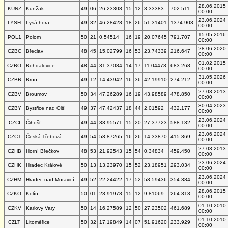
28.06.2015
KUNZ
Kunžak
49
06
26.23308
15
12
3.33383
702.511
00:00
23.06.2024
LYSH
Lysá hora
49
32
46.28428
18
26
51.31401
1374.903
00:00
15.05.2016
POL1
Polom
50
21
0.54514
16
19
20.07645
791.707
00:00
28.06.2020
CZBC
Břeclav
48
45
15.02799
16
53
23.74339
216.647
00:00
01.02.2015
CZBO
Bohdalovice
48
44
31.37084
14
17
11.04473
683.268
00:00
31.05.2026
CZBR
Brno
49
12
14.43942
16
36
42.19910
274.212
00:00
27.03.2013
CZBV
Broumov
50
34
47.26289
16
19
43.98589
478.850
00:00
30.04.2023
CZBY
Bystřice nad Olší
49
37
47.42437
18
44
2.01592
432.177
00:00
23.06.2024
CZCI
Čihošť
49
44
33.95571
15
20
27.37723
588.132
00:00
23.06.2024
CZCT
Česká Třebová
49
54
53.87265
16
26
14.33870
415.369
00:00
27.03.2013
CZHB
Horní Břečkov
48
53
21.92543
15
54
0.34834
459.450
00:00
23.06.2024
CZHK
Hradec Králové
50
13
13.23970
15
52
23.18951
293.034
00:00
23.06.2024
CZHM
Hradec nad Moravicí
49
52
22.24422
17
52
53.59436
354.384
00:00
28.06.2015
CZKO
Kolín
50
01
23.91978
15
12
9.81069
264.313
00:00
01.10.2010
CZKV
Karlovy Vary
50
14
16.27589
12
50
27.23502
461.689
00:00
01.10.2010
CZLT
Litoměřice
50
32
17.19849
14
07
51.91620
233.929
00:00