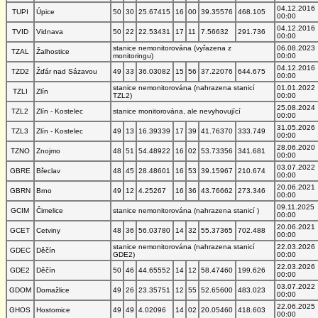
04.12.2016
TUPI
Úpice
50
30
25.67415
16
00
39.35576
468.105
00:00
04.12.2016
TVID
Vidnava
50
22
22.53431
17
11
7.56632
291.736
00:00
stanice nemonitorována (vyřazena z
06.08.2023
TZAL
Žalhostice
monitoringu)
00:00
04.12.2016
TZD2
Žďár nad Sázavou
49
33
36.03082
15
56
37.22076
644.675
00:00
stanice nemonitorována (nahrazena stanicí
01.01.2022
TZLI
Zlín
TZL2)
00:00
25.08.2024
TZL2
Zlín - Kostelec
stanice monitorována, ale nevyhovující
00:00
31.05.2026
TZL3
Zlín - Kostelec
49
13
16.39339
17
39
41.76370
333.749
00:00
28.06.2020
TZNO
Znojmo
48
51
54.48922
16
02
53.73356
341.681
00:00
03.07.2022
GBRE
Břeclav
48
45
28.48601
16
53
39.15967
210.674
00:00
20.06.2021
GBRN
Brno
49
12
4.25267
16
36
43.76662
273.346
00:00
09.11.2025
GCIM
Čimelice
stanice nemonitorována (nahrazena stanicí )
00:00
20.06.2021
GCET
Cetviny
48
36
56.03780
14
32
55.37365
702.488
00:00
stanice nemonitorována (nahrazena stanicí
22.03.2026
GDEC
Děčín
GDE2)
00:00
22.03.2026
GDE2
Děčín
50
46
44.65552
14
12
58.47460
199.626
00:00
03.07.2022
GDOM
Domažlice
49
26
23.35751
12
55
52.65600
483.023
00:00
22.06.2025
GHOS
Hostomice
49
49
4.02096
14
02
20.05460
418.603
00:00