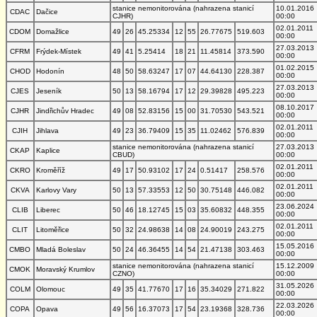
stanice nemonitorována (nahrazena stanicí
10.01.2016
CDAC
Dačice
CJHR)
00:00
02.01.2011
CDOM
Domažlice
49
26
45.25334
12
55
26.77675
519.603
00:00
27.03.2013
CFRM
Frýdek-Místek
49
41
5.25414
18
21
11.45814
373.590
00:00
01.02.2015
CHOD
Hodonín
48
50
58.63247
17
07
44.64130
228.387
00:00
27.03.2013
CJES
Jeseník
50
13
58.16794
17
12
29.39828
495.223
00:00
08.10.2017
CJHR
Jindřichův Hradec
49
08
52.83156
15
00
31.70530
543.521
00:00
02.01.2011
CJIH
Jihlava
49
23
36.79409
15
35
11.02462
576.839
00:00
stanice nemonitorována (nahrazena stanicí
27.03.2013
CKAP
Kaplice
CBUD)
00:00
02.01.2011
CKRO
Kroměříž
49
17
50.93102
17
24
0.51417
258.576
00:00
02.01.2011
CKVA
Karlovy Vary
50
13
57.33553
12
50
30.75148
446.082
00:00
23.06.2024
CLIB
Liberec
50
46
18.12745
15
03
35.60832
448.355
00:00
02.01.2011
CLIT
Litoměřice
50
32
24.98638
14
08
24.90019
243.275
00:00
15.05.2016
CMBO
Mladá Boleslav
50
24
46.36455
14
54
21.47138
303.463
00:00
stanice nemonitorována (nahrazena stanicí
15.12.2009
CMOK
Moravský Krumlov
CZNO)
00:00
31.05.2026
COLM
Olomouc
49
35
41.77670
17
16
35.34029
271.822
00:00
22.03.2026
COPA
Opava
49
56
16.37073
17
54
23.19368
328.736
00:00