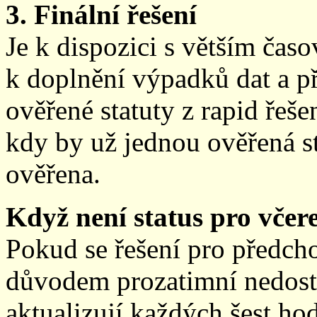
3. Finální řešení
Je k dispozici s větším ča
k doplnění výpadků dat a př
ověřené statuty z rapid řeše
kdy by už jednou ověřená st
ověřena.
Když není status pro včere
Pokud se řešení pro předch
důvodem prozatimní nedostup
aktualizují každých šest h