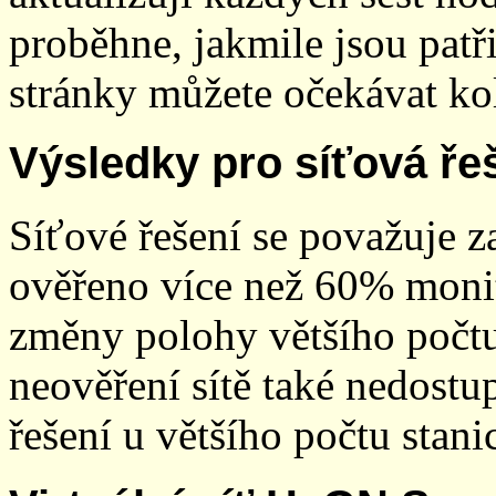
proběhne, jakmile jsou patř
stránky můžete očekávat kol
Výsledky pro síťová ře
Síťové řešení se považuje z
ověřeno více než 60% monit
změny polohy většího počt
neověření sítě také nedostu
řešení u většího počtu stani