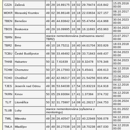
15.05.2016
CZZA
Zašová
49
29
16.89175
18
02
29.79474
416.842
00:00
08.10.2017
MOKR
Moravský Krumlov
49
02
36.86148
16
18
22.03634
327.157
00:00
30.04.2023
TBEN
Benešov
49
46
44.83842
14
40
55.47454
414.968
00:00
30.04.2023
TBOS
Boskovice
49
29
16.09995
16
38
16.11693
453.963
00:00
stanice nemonitorována (nahrazena stanicí
23.07.2017
TBRN
Brno
TBR2)
00:00
18.03.2018
TBR2
Brno
49
10
18.75211
16
40
44.01704
303.826
00:00
30.04.2023
TCBU
České Budějovice
48
58
33.46492
14
29
33.71843
449.437
00:00
30.04.2023
THAB
Habartov
50
11
7.61639
12
33
8.32478
576.346
00:00
04.12.2016
TCHM
Chomutov
50
27
26.17593
13
24
5.45441
406.613
00:00
23.06.2024
TCHO
Chotěboř
49
42
42.06217
15
40
21.54256
603.954
00:00
04.12.2016
TJES
Jeseník nad Odrou
49
36
53.64038
17
54
15.83219
314.918
00:00
04.12.2016
TKRN
Krnov
50
05
29.93084
17
41
1.37384
374.732
00:00
23.06.2024
TLIT
Litoměřice
50
32
31.75997
14
08
41.28217
244.753
00:00
stanice nemonitorována (vyřazena z
01.01.2022
TLUB
Luby
monitoringu)
00:00
04.12.2016
TMIL
Milevsko
49
26
26.40547
14
22
40.22949
506.078
00:00
04.12.2016
TMLA
Mladějov
49
49
30.27038
16
35
18.70238
467.030
00:00