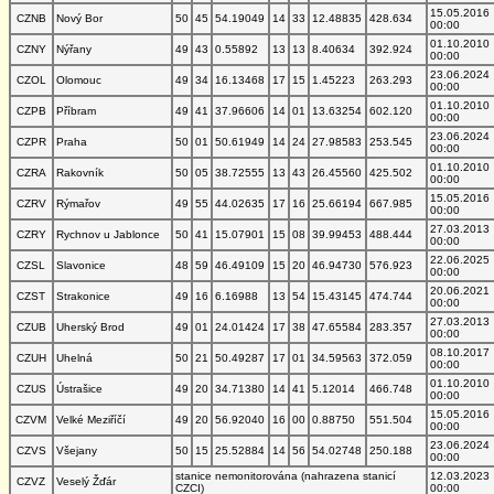
15.05.2016
CZNB
Nový Bor
50
45
54.19049
14
33
12.48835
428.634
00:00
01.10.2010
CZNY
Nýřany
49
43
0.55892
13
13
8.40634
392.924
00:00
23.06.2024
CZOL
Olomouc
49
34
16.13468
17
15
1.45223
263.293
00:00
01.10.2010
CZPB
Příbram
49
41
37.96606
14
01
13.63254
602.120
00:00
23.06.2024
CZPR
Praha
50
01
50.61949
14
24
27.98583
253.545
00:00
01.10.2010
CZRA
Rakovník
50
05
38.72555
13
43
26.45560
425.502
00:00
15.05.2016
CZRV
Rýmařov
49
55
44.02635
17
16
25.66194
667.985
00:00
27.03.2013
CZRY
Rychnov u Jablonce
50
41
15.07901
15
08
39.99453
488.444
00:00
22.06.2025
CZSL
Slavonice
48
59
46.49109
15
20
46.94730
576.923
00:00
20.06.2021
CZST
Strakonice
49
16
6.16988
13
54
15.43145
474.744
00:00
27.03.2013
CZUB
Uherský Brod
49
01
24.01424
17
38
47.65584
283.357
00:00
08.10.2017
CZUH
Uhelná
50
21
50.49287
17
01
34.59563
372.059
00:00
01.10.2010
CZUS
Ústrašice
49
20
34.71380
14
41
5.12014
466.748
00:00
15.05.2016
CZVM
Velké Meziříčí
49
20
56.92040
16
00
0.88750
551.504
00:00
23.06.2024
CZVS
Všejany
50
15
25.52884
14
56
54.02748
250.188
00:00
stanice nemonitorována (nahrazena stanicí
12.03.2023
CZVZ
Veselý Žďár
CZCI)
00:00