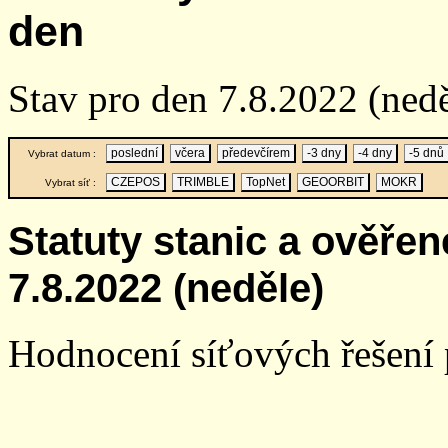
den
Stav pro den 7.8.2022 (nedě
poslední
včera
předevčírem
-3 dny
-4 dny
-5 dnů
Vybrat datum :
CZEPOS
TRIMBLE
TopNet
GEOORBIT
MOKR
Vybrat síť :
Statuty stanic a ověře
7.8.2022 (neděle)
Hodnocení síťových řešení p