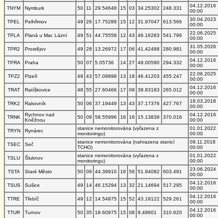
04.12.2016
TNYM
Nymburk
50
11
29.54648
15
03
34.25302
248.331
00:00
30.04.2023
TPEL
Pelhřimov
49
26
17.75289
15
12
31.97047
613.566
00:00
22.06.2025
TPLA
Planá u Mar. Lázní
49
51
44.75558
12
43
46.16283
541.796
00:00
31.05.2026
TPR2
Prostějov
49
28
13.26972
17
06
41.42488
280.981
00:00
04.12.2016
TPRA
Praha
50
07
5.05736
14
27
49.00590
294.332
00:00
22.06.2025
TPZ2
Plzeň
49
43
57.09898
13
18
46.41203
455.247
00:00
04.12.2016
TRAT
Ratíškovice
48
55
27.60466
17
09
38.83183
265.012
00:00
18.03.2018
TRK2
Rakovník
50
06
37.19449
13
43
37.17376
427.767
00:00
Rychnov nad
04.12.2016
TRNK
50
09
58.55996
16
16
15.13839
370.016
Kněžnou
00:00
stanice nemonitorována (vyřazena z
01.01.2022
TRYN
Rynárec
monitoringu)
00:00
stanice nemonitorována (nahrazena stanicí
09.11.2018
TSEC
Seč
TCHO)
00:00
stanice nemonitorována (vyřazena z
01.01.2022
TSLU
Šluknov
monitoringu)
00:00
23.06.2024
TSTA
Staré Město
50
09
44.39910
16
56
51.94082
603.491
00:00
04.12.2016
TSUS
Sušice
49
14
46.15294
13
32
21.14694
517.295
00:00
04.12.2016
TTRE
Třebíč
49
12
14.54875
15
52
43.18122
529.261
00:00
04.12.2016
TTUR
Turnov
50
35
18.60975
15
08
9.49601
310.620
00:00