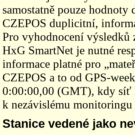
samostatně pouze hodnoty den
CZEPOS duplicitní, inform
Pro vyhodnocení výsledků z
HxG SmartNet je nutné resp
informace platné pro „mateř
CZEPOS a to od GPS-week 2
0:00:00,00 (GMT), kdy sí
k nezávislému monitoringu 
Stanice vedené jako ne