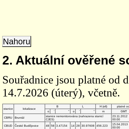
Nahoru
2. Aktuální ověřené s
Souřadnice jsou platné od 
14.7.2026 (úterý), včetně.
B
L
H (ell)
platné o
stanice
lokalizace
o
'
"
o
'
"
m
GMT
stanice nemonitorována (nahrazena stanicí
23.11.2012
CBRU
Bruntál
CJES)
00:00
15.04.2013
CBUD
České Budějovice
48
58
3.47154
14
28
30.97608
456.223
00:00