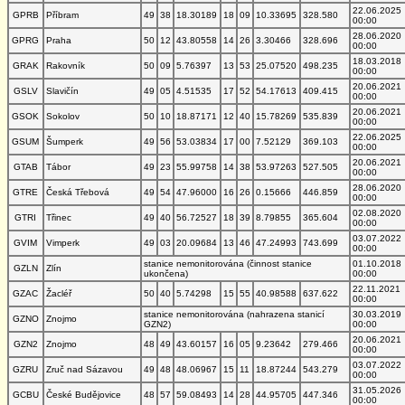
22.06.2025
GPRB
Příbram
49
38
18.30189
18
09
10.33695
328.580
00:00
28.06.2020
GPRG
Praha
50
12
43.80558
14
26
3.30466
328.696
00:00
18.03.2018
GRAK
Rakovník
50
09
5.76397
13
53
25.07520
498.235
00:00
20.06.2021
GSLV
Slavičín
49
05
4.51535
17
52
54.17613
409.415
00:00
20.06.2021
GSOK
Sokolov
50
10
18.87171
12
40
15.78269
535.839
00:00
22.06.2025
GSUM
Šumperk
49
56
53.03834
17
00
7.52129
369.103
00:00
20.06.2021
GTAB
Tábor
49
23
55.99758
14
38
53.97263
527.505
00:00
28.06.2020
GTRE
Česká Třebová
49
54
47.96000
16
26
0.15666
446.859
00:00
02.08.2020
GTRI
Třinec
49
40
56.72527
18
39
8.79855
365.604
00:00
03.07.2022
GVIM
Vimperk
49
03
20.09684
13
46
47.24993
743.699
00:00
stanice nemonitorována (činnost stanice
01.10.2018
GZLN
Zlín
ukončena)
00:00
22.11.2021
GZAC
Žacléř
50
40
5.74298
15
55
40.98588
637.622
00:00
stanice nemonitorována (nahrazena stanicí
30.03.2019
GZNO
Znojmo
GZN2)
00:00
20.06.2021
GZN2
Znojmo
48
49
43.60157
16
05
9.23642
279.466
00:00
03.07.2022
GZRU
Zruč nad Sázavou
49
48
48.06967
15
11
18.87244
543.279
00:00
31.05.2026
GCBU
České Budějovice
48
57
59.08493
14
28
44.95705
447.346
00:00