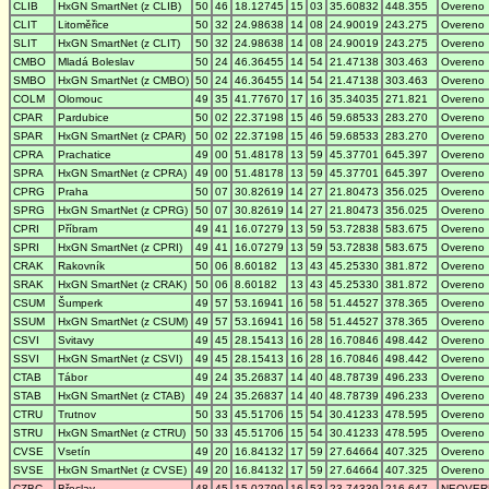
CLIB
HxGN SmartNet (z CLIB)
50
46
18.12745
15
03
35.60832
448.355
Overeno
CLIT
Litoměřice
50
32
24.98638
14
08
24.90019
243.275
Overeno
SLIT
HxGN SmartNet (z CLIT)
50
32
24.98638
14
08
24.90019
243.275
Overeno
CMBO
Mladá Boleslav
50
24
46.36455
14
54
21.47138
303.463
Overeno
SMBO
HxGN SmartNet (z CMBO)
50
24
46.36455
14
54
21.47138
303.463
Overeno
COLM
Olomouc
49
35
41.77670
17
16
35.34035
271.821
Overeno
CPAR
Pardubice
50
02
22.37198
15
46
59.68533
283.270
Overeno
SPAR
HxGN SmartNet (z CPAR)
50
02
22.37198
15
46
59.68533
283.270
Overeno
CPRA
Prachatice
49
00
51.48178
13
59
45.37701
645.397
Overeno
SPRA
HxGN SmartNet (z CPRA)
49
00
51.48178
13
59
45.37701
645.397
Overeno
CPRG
Praha
50
07
30.82619
14
27
21.80473
356.025
Overeno
SPRG
HxGN SmartNet (z CPRG)
50
07
30.82619
14
27
21.80473
356.025
Overeno
CPRI
Příbram
49
41
16.07279
13
59
53.72838
583.675
Overeno
SPRI
HxGN SmartNet (z CPRI)
49
41
16.07279
13
59
53.72838
583.675
Overeno
CRAK
Rakovník
50
06
8.60182
13
43
45.25330
381.872
Overeno
SRAK
HxGN SmartNet (z CRAK)
50
06
8.60182
13
43
45.25330
381.872
Overeno
CSUM
Šumperk
49
57
53.16941
16
58
51.44527
378.365
Overeno
SSUM
HxGN SmartNet (z CSUM)
49
57
53.16941
16
58
51.44527
378.365
Overeno
CSVI
Svitavy
49
45
28.15413
16
28
16.70846
498.442
Overeno
SSVI
HxGN SmartNet (z CSVI)
49
45
28.15413
16
28
16.70846
498.442
Overeno
CTAB
Tábor
49
24
35.26837
14
40
48.78739
496.233
Overeno
STAB
HxGN SmartNet (z CTAB)
49
24
35.26837
14
40
48.78739
496.233
Overeno
CTRU
Trutnov
50
33
45.51706
15
54
30.41233
478.595
Overeno
STRU
HxGN SmartNet (z CTRU)
50
33
45.51706
15
54
30.41233
478.595
Overeno
CVSE
Vsetín
49
20
16.84132
17
59
27.64664
407.325
Overeno
SVSE
HxGN SmartNet (z CVSE)
49
20
16.84132
17
59
27.64664
407.325
Overeno
CZBC
Břeclav
48
45
15.02799
16
53
23.74339
216.647
NEOVER