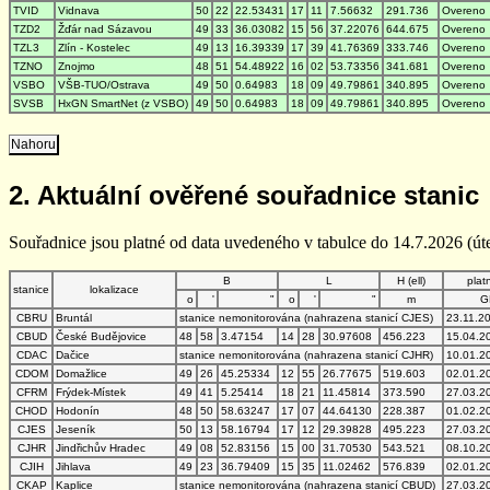
TVID
Vidnava
50
22
22.53431
17
11
7.56632
291.736
Overeno
TZD2
Žďár nad Sázavou
49
33
36.03082
15
56
37.22076
644.675
Overeno
TZL3
Zlín - Kostelec
49
13
16.39339
17
39
41.76369
333.746
Overeno
TZNO
Znojmo
48
51
54.48922
16
02
53.73356
341.681
Overeno
VSBO
VŠB-TUO/Ostrava
49
50
0.64983
18
09
49.79861
340.895
Overeno
SVSB
HxGN SmartNet (z VSBO)
49
50
0.64983
18
09
49.79861
340.895
Overeno
Nahoru
2. Aktuální ověřené souřadnice stanic
Souřadnice jsou platné od data uvedeného v tabulce do 14.7.2026 (úte
B
L
H (ell)
plat
stanice
lokalizace
o
'
"
o
'
"
m
G
CBRU
Bruntál
stanice nemonitorována (nahrazena stanicí CJES)
23.11.2
CBUD
České Budějovice
48
58
3.47154
14
28
30.97608
456.223
15.04.2
CDAC
Dačice
stanice nemonitorována (nahrazena stanicí CJHR)
10.01.2
CDOM
Domažlice
49
26
45.25334
12
55
26.77675
519.603
02.01.2
CFRM
Frýdek-Místek
49
41
5.25414
18
21
11.45814
373.590
27.03.2
CHOD
Hodonín
48
50
58.63247
17
07
44.64130
228.387
01.02.2
CJES
Jeseník
50
13
58.16794
17
12
29.39828
495.223
27.03.2
CJHR
Jindřichův Hradec
49
08
52.83156
15
00
31.70530
543.521
08.10.2
CJIH
Jihlava
49
23
36.79409
15
35
11.02462
576.839
02.01.2
CKAP
Kaplice
stanice nemonitorována (nahrazena stanicí CBUD)
27.03.2