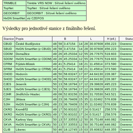
TRIMBLE
Trimble VRS NOW : Síťové řešení ověřeno
TopNet
TopNet : Síťové řešení ověřeno
GEOORBIT
GEOORBIT : Síťové řešení ověřeno
HxGN SmartNet
viz CZEPOS
Výsledky pro jednotlivé stanice z finálního řešení.
Stanice
Popis
B
L
H (ell.)
Statu
CBUD
České Budějovice
48
58
3.47154
14
28
30.97608
456.223
Overeno
SBUD
HxGN SmartNet (z CBUD)
48
58
3.47154
14
28
30.97608
456.223
Overeno
CDOM
Domažlice
49
26
45.25334
12
55
26.77675
519.603
Overeno
SDOM
HxGN SmartNet (z CDOM)
49
26
45.25334
12
55
26.77675
519.603
Overeno
CFRM
Frýdek-Místek
49
41
5.25414
18
21
11.45814
373.590
Overeno
SFRM
HxGN SmartNet (z CFRM)
49
41
5.25414
18
21
11.45814
373.590
Overeno
CHOD
Hodonín
48
50
58.63247
17
07
44.64130
228.387
Overeno
SHOD
HxGN SmartNet (z CHOD)
48
50
58.63247
17
07
44.64130
228.387
Overeno
CJES
Jeseník
50
13
58.16794
17
12
29.39828
495.223
Overeno
SJES
HxGN SmartNet (z CJES)
50
13
58.16794
17
12
29.39828
495.223
Overeno
CJHR
Jindřichův Hradec
49
08
52.83156
15
00
31.70530
543.521
Overeno
CJIH
Jihlava
49
23
36.79409
15
35
11.02462
576.839
Overeno
SJIH
HxGN SmartNet (z CJIH)
49
23
36.79409
15
35
11.02462
576.839
Overeno
CKRO
Kroměříž
49
17
50.93102
17
24
0.51417
258.576
Overeno
SKRO
HxGN SmartNet (z CKRO)
49
17
50.93102
17
24
0.51417
258.576
Overeno
CKVA
Karlovy Vary
50
13
57.33553
12
50
30.75148
446.082
Overeno
SKVA
HxGN SmartNet (z CKVA)
50
13
57.33553
12
50
30.75148
446.082
Overeno
CLIB
Liberec
50
46
18.12745
15
03
35.60832
448.355
Overeno