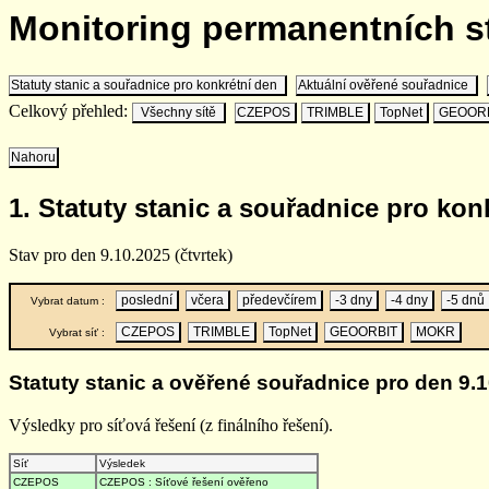
Monitoring permanentních 
Statuty stanic a souřadnice pro konkrétní den
Aktuální ověřené souřadnice
Celkový přehled:
Všechny sítě
CZEPOS
TRIMBLE
TopNet
GEOOR
Nahoru
1. Statuty stanic a souřadnice pro kon
Stav pro den 9.10.2025 (čtvrtek)
poslední
včera
předevčírem
-3 dny
-4 dny
-5 dnů
Vybrat datum :
CZEPOS
TRIMBLE
TopNet
GEOORBIT
MOKR
Vybrat síť :
Statuty stanic a ověřené souřadnice pro den 9.1
Výsledky pro síťová řešení (z finálního řešení).
Síť
Výsledek
CZEPOS
CZEPOS : Síťové řešení ověřeno