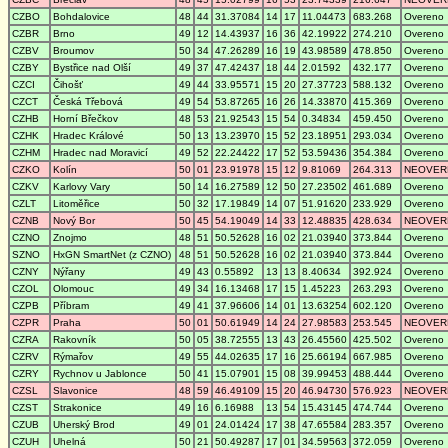
CZBO
Bohdalovice
48
44
31.37084
14
17
11.04473
683.268
Overeno
CZBR
Brno
49
12
14.43937
16
36
42.19922
274.210
Overeno
CZBV
Broumov
50
34
47.26289
16
19
43.98589
478.850
Overeno
CZBY
Bystřice nad Olší
49
37
47.42437
18
44
2.01592
432.177
Overeno
CZCI
Čihošť
49
44
33.95571
15
20
27.37723
588.132
Overeno
CZCT
Česká Třebová
49
54
53.87265
16
26
14.33870
415.369
Overeno
CZHB
Horní Břečkov
48
53
21.92543
15
54
0.34834
459.450
Overeno
CZHK
Hradec Králové
50
13
13.23970
15
52
23.18951
293.034
Overeno
CZHM
Hradec nad Moravicí
49
52
22.24422
17
52
53.59436
354.384
Overeno
CZKO
Kolín
50
01
23.91978
15
12
9.81069
264.313
NEOVER
CZKV
Karlovy Vary
50
14
16.27589
12
50
27.23502
461.689
Overeno
CZLT
Litoměřice
50
32
17.19849
14
07
51.91620
233.929
Overeno
CZNB
Nový Bor
50
45
54.19049
14
33
12.48835
428.634
NEOVER
CZNO
Znojmo
48
51
50.52628
16
02
21.03940
373.844
Overeno
SZNO
HxGN SmartNet (z CZNO)
48
51
50.52628
16
02
21.03940
373.844
Overeno
CZNY
Nýřany
49
43
0.55892
13
13
8.40634
392.924
Overeno
CZOL
Olomouc
49
34
16.13468
17
15
1.45223
263.293
Overeno
CZPB
Příbram
49
41
37.96606
14
01
13.63254
602.120
Overeno
CZPR
Praha
50
01
50.61949
14
24
27.98583
253.545
NEOVER
CZRA
Rakovník
50
05
38.72555
13
43
26.45560
425.502
Overeno
CZRV
Rýmařov
49
55
44.02635
17
16
25.66194
667.985
Overeno
CZRY
Rychnov u Jablonce
50
41
15.07901
15
08
39.99453
488.444
Overeno
CZSL
Slavonice
48
59
46.49109
15
20
46.94730
576.923
NEOVER
CZST
Strakonice
49
16
6.16988
13
54
15.43145
474.744
Overeno
CZUB
Uherský Brod
49
01
24.01424
17
38
47.65584
283.357
Overeno
CZUH
Uhelná
50
21
50.49287
17
01
34.59563
372.059
Overeno