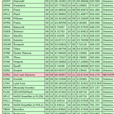
GOST
Ostroměř
50
22
36.15281
15
32
35.08948
320.509
Overeno
GPAR
Pardubice
50
02
35.77583
15
44
3.29965
270.657
Overeno
GPIS
Písek
49
18
19.98830
14
08
58.63972
441.482
Overeno
GPLZ
Plzeň
49
42
42.68992
13
22
51.49877
403.420
Overeno
GPRB
Příbram
49
38
18.30189
18
09
10.33695
328.580
Overeno
GPRG
Praha
50
12
43.80558
14
26
3.30466
328.696
Overeno
GRAK
Rakovník
50
09
5.76397
13
53
25.07520
498.235
Overeno
GSEB
Šebetov
49
33
4.31763
16
42
10.93913
440.830
Overeno
GSLV
Slavičín
49
05
4.51535
17
52
54.17613
409.415
Overeno
GSOK
Sokolov
50
10
18.87171
12
40
15.78269
535.839
Overeno
GSUM
Šumperk
49
56
53.03834
17
00
7.52129
369.103
Overeno
GTAB
Tábor
49
23
55.99758
14
38
53.97263
527.505
Overeno
GTRE
Česká Třebová
49
54
47.96000
16
26
0.15666
446.859
Overeno
GTRI
Třinec
49
40
56.72527
18
39
8.79855
365.604
Overeno
GVIM
Vimperk
49
03
20.09684
13
46
47.24993
743.699
Overeno
GZAC
Žacléř
50
40
5.74298
15
55
40.98588
637.622
Overeno
GZN2
Znojmo
48
49
43.60157
16
05
9.23642
279.466
Overeno
GZRU
Zruč nad Sázavou
49
48
48.06967
15
11
18.87244
543.279
NEOVER
KUNZ
Kunžak
49
06
26.23308
15
12
3.33383
702.511
Overeno
LYSH
Lysá hora
49
32
46.28428
18
26
51.31401
1374.903
Overeno
MOKR
Moravský Krumlov
49
02
36.86148
16
18
22.03634
327.157
Overeno
PLZN
ZČU-NTIS/Plzeň
49
43
35.67403
13
21
6.60716
425.230
Overeno
SPLZ
HxGN SmartNet (z PLZN)
49
43
35.67403
13
21
6.60716
425.230
Overeno
POL1
Polom
50
21
0.54514
16
19
20.07645
791.707
Overeno
SPOL
HxGN SmartNet (z POL1)
50
21
0.54514
16
19
20.07645
791.707
Overeno
TBEN
Benešov
49
46
44.83842
14
40
55.47454
414.968
Overeno
TBOS
Boskovice
49
29
16.09995
16
38
16.11693
453.963
Overeno