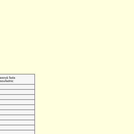
asová řada
souřadnic