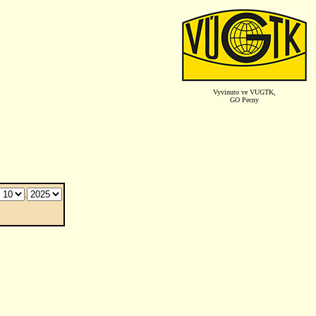
Vyvinuto ve VUGTK,
GO Pecny
.