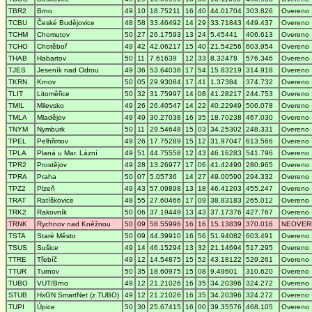
TBR2
Brno
49
10
18.75211
16
40
44.01704
303.826
Overeno
TCBU
České Budějovice
48
58
33.46492
14
29
33.71843
449.437
Overeno
TCHM
Chomutov
50
27
26.17593
13
24
5.45441
406.613
Overeno
TCHO
Chotěboř
49
42
42.06217
15
40
21.54256
603.954
Overeno
THAB
Habartov
50
11
7.61639
12
33
8.32478
576.346
Overeno
TJES
Jeseník nad Odrou
49
36
53.64038
17
54
15.83219
314.918
Overeno
TKRN
Krnov
50
05
29.93084
17
41
1.37384
374.732
Overeno
TLIT
Litoměřice
50
32
31.75997
14
08
41.28217
244.753
Overeno
TMIL
Milevsko
49
26
26.40547
14
22
40.22949
506.078
Overeno
TMLA
Mladějov
49
49
30.27038
16
35
18.70238
467.030
Overeno
TNYM
Nymburk
50
11
29.54648
15
03
34.25302
248.331
Overeno
TPEL
Pelhřimov
49
26
17.75289
15
12
31.97047
613.566
Overeno
TPLA
Planá u Mar. Lázní
49
51
44.75558
12
43
46.16283
541.796
Overeno
TPR2
Prostějov
49
28
13.26977
17
06
41.42490
280.965
Overeno
TPRA
Praha
50
07
5.05736
14
27
49.00590
294.332
Overeno
TPZ2
Plzeň
49
43
57.09898
13
18
46.41203
455.247
Overeno
TRAT
Ratíškovice
48
55
27.60466
17
09
38.83183
265.012
Overeno
TRK2
Rakovník
50
06
37.19449
13
43
37.17376
427.767
Overeno
TRNK
Rychnov nad Kněžnou
50
09
58.55996
16
16
15.13839
370.016
NEOVER
TSTA
Staré Město
50
09
44.39910
16
56
51.94082
603.491
Overeno
TSUS
Sušice
49
14
46.15294
13
32
21.14694
517.295
Overeno
TTRE
Třebíč
49
12
14.54875
15
52
43.18122
529.261
Overeno
TTUR
Turnov
50
35
18.60975
15
08
9.49601
310.620
Overeno
TUBO
VUT/Brno
49
12
21.21026
16
35
34.20396
324.272
Overeno
STUB
HxGN SmartNet (z TUBO)
49
12
21.21026
16
35
34.20396
324.272
Overeno
TUPI
Úpice
50
30
25.67415
16
00
39.35576
468.105
Overeno