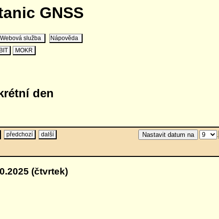
stanic GNSS
Webová služba
Nápověda
BIT
MOKR
krétní den
předchozí
další
.
0.2025 (čtvrtek)