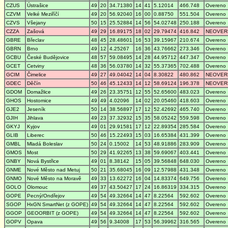
CZUS
Ústrašice
49
20
34.71380
14
41
5.12014
466.748
Overeno
CZVM
Velké Meziříčí
49
20
56.92040
16
00
0.88750
551.504
Overeno
CZVS
Všejany
50
15
25.52884
14
56
54.02748
250.188
Overeno
CZZA
Zašová
49
29
16.89175
18
02
29.79474
416.842
NEOVER
GBRE
Břeclav
48
45
28.48601
16
53
39.15967
210.674
Overeno
GBRN
Brno
49
12
4.25267
16
36
43.76662
273.346
Overeno
GCBU
České Budějovice
48
57
59.08495
14
28
44.95712
447.347
Overeno
GCET
Cetviny
48
36
56.03780
14
32
55.37365
702.488
Overeno
GCIM
Čimelice
49
27
49.04042
14
04
8.30822
480.862
NEOVER
GDEC
Děčín
50
46
45.12433
14
12
58.69124
196.378
NEOVER
GDOM
Domažlice
49
26
23.35751
12
55
52.65600
483.023
Overeno
GHOS
Hostomice
49
49
4.02096
14
02
20.05460
418.603
Overeno
GJE2
Jeseník
50
14
38.56897
17
12
52.42692
465.740
Overeno
GJIH
Jihlava
49
23
37.32932
15
35
58.05242
559.598
Overeno
GKYJ
Kyjov
49
01
29.91581
17
12
22.89354
285.584
Overeno
GLIB
Liberec
50
46
15.22493
15
03
16.65384
431.399
Overeno
GMBL
Mladá Boleslav
50
24
0.15002
14
53
48.91886
283.909
Overeno
GMOS
Most
50
29
41.92265
13
38
59.69067
403.441
Overeno
GNBY
Nová Bystřice
49
01
8.38142
15
05
39.56848
648.030
Overeno
GNME
Nové Město nad Metuj
50
21
35.68045
16
09
12.57988
431.348
Overeno
GNMO
Nové Město na Moravě
49
33
13.62272
16
04
14.83374
649.756
Overeno
GOLO
Olomouc
49
37
43.50427
17
24
16.86319
334.315
Overeno
GOPE
Pecný/Ondřejov
49
54
49.32664
14
47
8.22564
592.602
Overeno
SGOP
HxGN SmartNet (z GOPE)
49
54
49.32664
14
47
8.22564
592.602
Overeno
GGOP
GEOORBIT (z GOPE)
49
54
49.32664
14
47
8.22564
592.602
Overeno
GOPV
Opava
49
56
9.34008
17
53
56.39962
316.565
Overeno