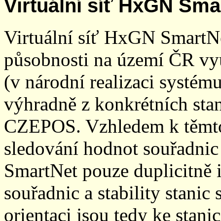
Virtuální síť HxGN Sma
Virtuální síť HxGN SmartN
působnosti na území ČR vyu
(v národní realizaci systé
výhradně z konkrétních stani
CZEPOS. Vzhledem k těmto
sledování hodnot souřadnic 
SmartNet pouze duplicitně
souřadnic a stability stani
orientaci jsou tedy ke sta