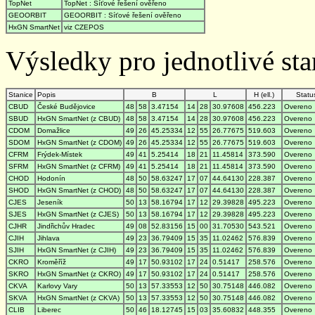
TopNet
TopNet : Síťové řešení ověřeno
GEOORBIT
GEOORBIT : Síťové řešení ověřeno
HxGN SmartNet
viz CZEPOS
Výsledky pro jednotlivé stan
Stanice
Popis
B
L
H (ell.)
Statu
CBUD
České Budějovice
48
58
3.47154
14
28
30.97608
456.223
Overeno
SBUD
HxGN SmartNet (z CBUD)
48
58
3.47154
14
28
30.97608
456.223
Overeno
CDOM
Domažlice
49
26
45.25334
12
55
26.77675
519.603
Overeno
SDOM
HxGN SmartNet (z CDOM)
49
26
45.25334
12
55
26.77675
519.603
Overeno
CFRM
Frýdek-Místek
49
41
5.25414
18
21
11.45814
373.590
Overeno
SFRM
HxGN SmartNet (z CFRM)
49
41
5.25414
18
21
11.45814
373.590
Overeno
CHOD
Hodonín
48
50
58.63247
17
07
44.64130
228.387
Overeno
SHOD
HxGN SmartNet (z CHOD)
48
50
58.63247
17
07
44.64130
228.387
Overeno
CJES
Jeseník
50
13
58.16794
17
12
29.39828
495.223
Overeno
SJES
HxGN SmartNet (z CJES)
50
13
58.16794
17
12
29.39828
495.223
Overeno
CJHR
Jindřichův Hradec
49
08
52.83156
15
00
31.70530
543.521
Overeno
CJIH
Jihlava
49
23
36.79409
15
35
11.02462
576.839
Overeno
SJIH
HxGN SmartNet (z CJIH)
49
23
36.79409
15
35
11.02462
576.839
Overeno
CKRO
Kroměříž
49
17
50.93102
17
24
0.51417
258.576
Overeno
SKRO
HxGN SmartNet (z CKRO)
49
17
50.93102
17
24
0.51417
258.576
Overeno
CKVA
Karlovy Vary
50
13
57.33553
12
50
30.75148
446.082
Overeno
SKVA
HxGN SmartNet (z CKVA)
50
13
57.33553
12
50
30.75148
446.082
Overeno
CLIB
Liberec
50
46
18.12745
15
03
35.60832
448.355
Overeno