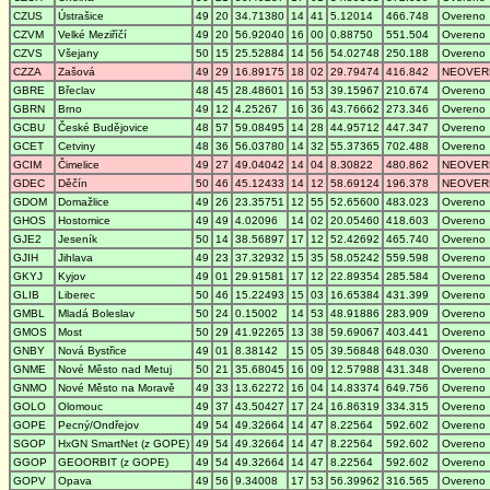
CZUS
Ústrašice
49
20
34.71380
14
41
5.12014
466.748
Overeno
CZVM
Velké Meziříčí
49
20
56.92040
16
00
0.88750
551.504
Overeno
CZVS
Všejany
50
15
25.52884
14
56
54.02748
250.188
Overeno
CZZA
Zašová
49
29
16.89175
18
02
29.79474
416.842
NEOVER
GBRE
Břeclav
48
45
28.48601
16
53
39.15967
210.674
Overeno
GBRN
Brno
49
12
4.25267
16
36
43.76662
273.346
Overeno
GCBU
České Budějovice
48
57
59.08495
14
28
44.95712
447.347
Overeno
GCET
Cetviny
48
36
56.03780
14
32
55.37365
702.488
Overeno
GCIM
Čimelice
49
27
49.04042
14
04
8.30822
480.862
NEOVER
GDEC
Děčín
50
46
45.12433
14
12
58.69124
196.378
NEOVER
GDOM
Domažlice
49
26
23.35751
12
55
52.65600
483.023
Overeno
GHOS
Hostomice
49
49
4.02096
14
02
20.05460
418.603
Overeno
GJE2
Jeseník
50
14
38.56897
17
12
52.42692
465.740
Overeno
GJIH
Jihlava
49
23
37.32932
15
35
58.05242
559.598
Overeno
GKYJ
Kyjov
49
01
29.91581
17
12
22.89354
285.584
Overeno
GLIB
Liberec
50
46
15.22493
15
03
16.65384
431.399
Overeno
GMBL
Mladá Boleslav
50
24
0.15002
14
53
48.91886
283.909
Overeno
GMOS
Most
50
29
41.92265
13
38
59.69067
403.441
Overeno
GNBY
Nová Bystřice
49
01
8.38142
15
05
39.56848
648.030
Overeno
GNME
Nové Město nad Metuj
50
21
35.68045
16
09
12.57988
431.348
Overeno
GNMO
Nové Město na Moravě
49
33
13.62272
16
04
14.83374
649.756
Overeno
GOLO
Olomouc
49
37
43.50427
17
24
16.86319
334.315
Overeno
GOPE
Pecný/Ondřejov
49
54
49.32664
14
47
8.22564
592.602
Overeno
SGOP
HxGN SmartNet (z GOPE)
49
54
49.32664
14
47
8.22564
592.602
Overeno
GGOP
GEOORBIT (z GOPE)
49
54
49.32664
14
47
8.22564
592.602
Overeno
GOPV
Opava
49
56
9.34008
17
53
56.39962
316.565
Overeno