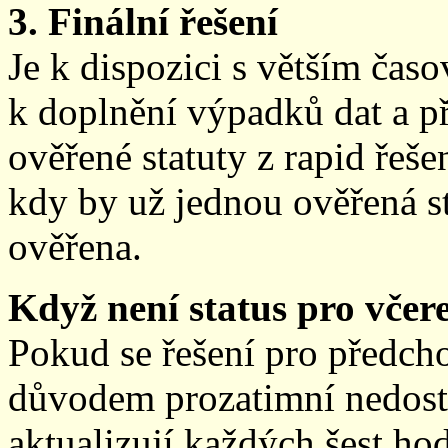
3. Finální řešení
Je k dispozici s větším ča
k doplnění výpadků dat a př
ověřené statuty z rapid řeše
kdy by už jednou ověřená st
ověřena.
Když není status pro včere
Pokud se řešení pro předch
důvodem prozatimní nedostup
aktualizují každých šest h