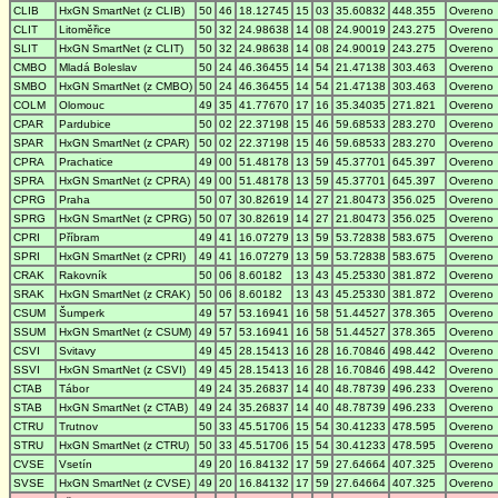
CLIB
HxGN SmartNet (z CLIB)
50
46
18.12745
15
03
35.60832
448.355
Overeno
CLIT
Litoměřice
50
32
24.98638
14
08
24.90019
243.275
Overeno
SLIT
HxGN SmartNet (z CLIT)
50
32
24.98638
14
08
24.90019
243.275
Overeno
CMBO
Mladá Boleslav
50
24
46.36455
14
54
21.47138
303.463
Overeno
SMBO
HxGN SmartNet (z CMBO)
50
24
46.36455
14
54
21.47138
303.463
Overeno
COLM
Olomouc
49
35
41.77670
17
16
35.34035
271.821
Overeno
CPAR
Pardubice
50
02
22.37198
15
46
59.68533
283.270
Overeno
SPAR
HxGN SmartNet (z CPAR)
50
02
22.37198
15
46
59.68533
283.270
Overeno
CPRA
Prachatice
49
00
51.48178
13
59
45.37701
645.397
Overeno
SPRA
HxGN SmartNet (z CPRA)
49
00
51.48178
13
59
45.37701
645.397
Overeno
CPRG
Praha
50
07
30.82619
14
27
21.80473
356.025
Overeno
SPRG
HxGN SmartNet (z CPRG)
50
07
30.82619
14
27
21.80473
356.025
Overeno
CPRI
Příbram
49
41
16.07279
13
59
53.72838
583.675
Overeno
SPRI
HxGN SmartNet (z CPRI)
49
41
16.07279
13
59
53.72838
583.675
Overeno
CRAK
Rakovník
50
06
8.60182
13
43
45.25330
381.872
Overeno
SRAK
HxGN SmartNet (z CRAK)
50
06
8.60182
13
43
45.25330
381.872
Overeno
CSUM
Šumperk
49
57
53.16941
16
58
51.44527
378.365
Overeno
SSUM
HxGN SmartNet (z CSUM)
49
57
53.16941
16
58
51.44527
378.365
Overeno
CSVI
Svitavy
49
45
28.15413
16
28
16.70846
498.442
Overeno
SSVI
HxGN SmartNet (z CSVI)
49
45
28.15413
16
28
16.70846
498.442
Overeno
CTAB
Tábor
49
24
35.26837
14
40
48.78739
496.233
Overeno
STAB
HxGN SmartNet (z CTAB)
49
24
35.26837
14
40
48.78739
496.233
Overeno
CTRU
Trutnov
50
33
45.51706
15
54
30.41233
478.595
Overeno
STRU
HxGN SmartNet (z CTRU)
50
33
45.51706
15
54
30.41233
478.595
Overeno
CVSE
Vsetín
49
20
16.84132
17
59
27.64664
407.325
Overeno
SVSE
HxGN SmartNet (z CVSE)
49
20
16.84132
17
59
27.64664
407.325
Overeno