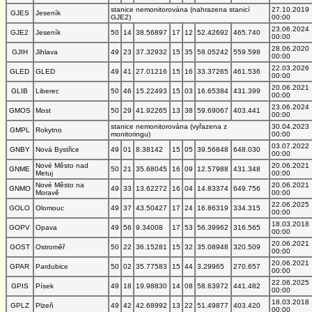
stanice nemonitorována (nahrazena stanicí
27.10.2019
GJES
Jeseník
GJE2)
00:00
23.06.2024
GJE2
Jeseník
50
14
38.56897
17
12
52.42692
465.740
00:00
28.06.2020
GJIH
Jihlava
49
23
37.32932
15
35
58.05242
559.598
00:00
22.03.2026
GLED
GLED
49
41
27.01216
15
16
33.37265
461.536
00:00
20.06.2021
GLIB
Liberec
50
46
15.22493
15
03
16.65384
431.399
00:00
23.06.2024
GMOS
Most
50
29
41.92265
13
38
59.69067
403.441
00:00
stanice nemonitorována (vyřazena z
30.04.2023
GMPL
Rokytno
monitoringu)
00:00
03.07.2022
GNBY
Nová Bystřice
49
01
8.38142
15
05
39.56848
648.030
00:00
Nové Město nad
20.06.2021
GNME
50
21
35.68045
16
09
12.57988
431.348
Metuj
00:00
Nové Město na
20.06.2021
GNMO
49
33
13.62272
16
04
14.83374
649.756
Moravě
00:00
22.06.2025
GOLO
Olomouc
49
37
43.50427
17
24
16.86319
334.315
00:00
18.03.2018
GOPV
Opava
49
56
9.34008
17
53
56.39962
316.565
00:00
20.06.2021
GOST
Ostroměř
50
22
36.15281
15
32
35.08948
320.509
00:00
20.06.2021
GPAR
Pardubice
50
02
35.77583
15
44
3.29965
270.657
00:00
22.06.2025
GPIS
Písek
49
18
19.98830
14
08
58.63972
441.482
00:00
18.03.2018
GPLZ
Plzeň
49
42
42.68992
13
22
51.49877
403.420
00:00