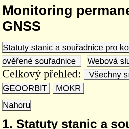
Monitoring permane
GNSS
Statuty stanic a souřadnice pro 
ověřené souřadnice
Webová s
Celkový přehled:
Všechny s
GEOORBIT
MOKR
Nahoru
1. Statuty stanic a s