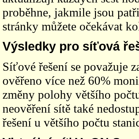
proběhne, jakmile jsou patř
stránky můžete očekávat kol
Výsledky pro síťová ře
Síťové řešení se považuje z
ověřeno více než 60% monit
změny polohy většího počt
neověření sítě také nedostu
řešení u většího počtu stani