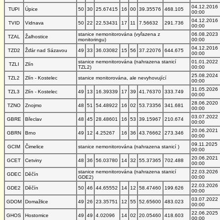
04.12.2016
TUPI
Úpice
50
30
25.67415
16
00
39.35576
468.105
00:00
04.12.2016
TVID
Vidnava
50
22
22.53431
17
11
7.56632
291.736
00:00
stanice nemonitorována (vyřazena z
06.08.2023
TZAL
Žalhostice
monitoringu)
00:00
04.12.2016
TZD2
Žďár nad Sázavou
49
33
36.03082
15
56
37.22076
644.675
00:00
stanice nemonitorována (nahrazena stanicí
01.01.2022
TZLI
Zlín
TZL2)
00:00
25.08.2024
TZL2
Zlín - Kostelec
stanice monitorována, ale nevyhovující
00:00
31.05.2026
TZL3
Zlín - Kostelec
49
13
16.39339
17
39
41.76370
333.749
00:00
28.06.2020
TZNO
Znojmo
48
51
54.48922
16
02
53.73356
341.681
00:00
03.07.2022
GBRE
Břeclav
48
45
28.48601
16
53
39.15967
210.674
00:00
20.06.2021
GBRN
Brno
49
12
4.25267
16
36
43.76662
273.346
00:00
09.11.2025
GCIM
Čimelice
stanice nemonitorována (nahrazena stanicí )
00:00
20.06.2021
GCET
Cetviny
48
36
56.03780
14
32
55.37365
702.488
00:00
stanice nemonitorována (nahrazena stanicí
22.03.2026
GDEC
Děčín
GDE2)
00:00
22.03.2026
GDE2
Děčín
50
46
44.65552
14
12
58.47460
199.626
00:00
03.07.2022
GDOM
Domažlice
49
26
23.35751
12
55
52.65600
483.023
00:00
22.06.2025
GHOS
Hostomice
49
49
4.02096
14
02
20.05460
418.603
00:00