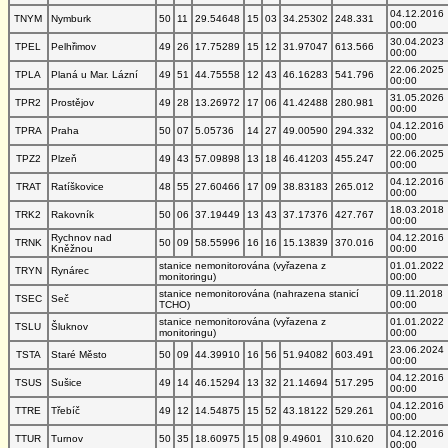
04.12.2016
TNYM
Nymburk
50
11
29.54648
15
03
34.25302
248.331
00:00
30.04.2023
TPEL
Pelhřimov
49
26
17.75289
15
12
31.97047
613.566
00:00
22.06.2025
TPLA
Planá u Mar. Lázní
49
51
44.75558
12
43
46.16283
541.796
00:00
31.05.2026
TPR2
Prostějov
49
28
13.26972
17
06
41.42488
280.981
00:00
04.12.2016
TPRA
Praha
50
07
5.05736
14
27
49.00590
294.332
00:00
22.06.2025
TPZ2
Plzeň
49
43
57.09898
13
18
46.41203
455.247
00:00
04.12.2016
TRAT
Ratíškovice
48
55
27.60466
17
09
38.83183
265.012
00:00
18.03.2018
TRK2
Rakovník
50
06
37.19449
13
43
37.17376
427.767
00:00
Rychnov nad
04.12.2016
TRNK
50
09
58.55996
16
16
15.13839
370.016
Kněžnou
00:00
stanice nemonitorována (vyřazena z
01.01.2022
TRYN
Rynárec
monitoringu)
00:00
stanice nemonitorována (nahrazena stanicí
09.11.2018
TSEC
Seč
TCHO)
00:00
stanice nemonitorována (vyřazena z
01.01.2022
TSLU
Šluknov
monitoringu)
00:00
23.06.2024
TSTA
Staré Město
50
09
44.39910
16
56
51.94082
603.491
00:00
04.12.2016
TSUS
Sušice
49
14
46.15294
13
32
21.14694
517.295
00:00
04.12.2016
TTRE
Třebíč
49
12
14.54875
15
52
43.18122
529.261
00:00
04.12.2016
TTUR
Turnov
50
35
18.60975
15
08
9.49601
310.620
00:00