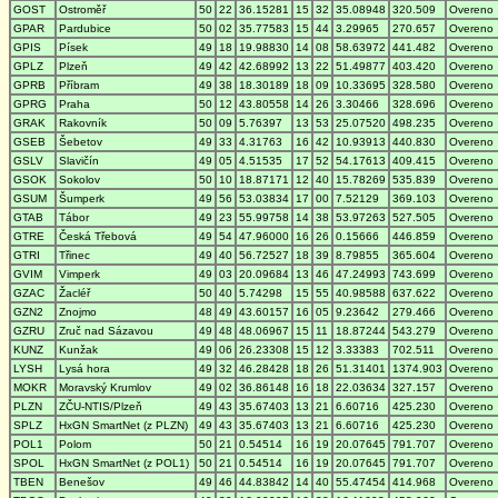
GOST
Ostroměř
50
22
36.15281
15
32
35.08948
320.509
Overeno
GPAR
Pardubice
50
02
35.77583
15
44
3.29965
270.657
Overeno
GPIS
Písek
49
18
19.98830
14
08
58.63972
441.482
Overeno
GPLZ
Plzeň
49
42
42.68992
13
22
51.49877
403.420
Overeno
GPRB
Příbram
49
38
18.30189
18
09
10.33695
328.580
Overeno
GPRG
Praha
50
12
43.80558
14
26
3.30466
328.696
Overeno
GRAK
Rakovník
50
09
5.76397
13
53
25.07520
498.235
Overeno
GSEB
Šebetov
49
33
4.31763
16
42
10.93913
440.830
Overeno
GSLV
Slavičín
49
05
4.51535
17
52
54.17613
409.415
Overeno
GSOK
Sokolov
50
10
18.87171
12
40
15.78269
535.839
Overeno
GSUM
Šumperk
49
56
53.03834
17
00
7.52129
369.103
Overeno
GTAB
Tábor
49
23
55.99758
14
38
53.97263
527.505
Overeno
GTRE
Česká Třebová
49
54
47.96000
16
26
0.15666
446.859
Overeno
GTRI
Třinec
49
40
56.72527
18
39
8.79855
365.604
Overeno
GVIM
Vimperk
49
03
20.09684
13
46
47.24993
743.699
Overeno
GZAC
Žacléř
50
40
5.74298
15
55
40.98588
637.622
Overeno
GZN2
Znojmo
48
49
43.60157
16
05
9.23642
279.466
Overeno
GZRU
Zruč nad Sázavou
49
48
48.06967
15
11
18.87244
543.279
Overeno
KUNZ
Kunžak
49
06
26.23308
15
12
3.33383
702.511
Overeno
LYSH
Lysá hora
49
32
46.28428
18
26
51.31401
1374.903
Overeno
MOKR
Moravský Krumlov
49
02
36.86148
16
18
22.03634
327.157
Overeno
PLZN
ZČU-NTIS/Plzeň
49
43
35.67403
13
21
6.60716
425.230
Overeno
SPLZ
HxGN SmartNet (z PLZN)
49
43
35.67403
13
21
6.60716
425.230
Overeno
POL1
Polom
50
21
0.54514
16
19
20.07645
791.707
Overeno
SPOL
HxGN SmartNet (z POL1)
50
21
0.54514
16
19
20.07645
791.707
Overeno
TBEN
Benešov
49
46
44.83842
14
40
55.47454
414.968
Overeno