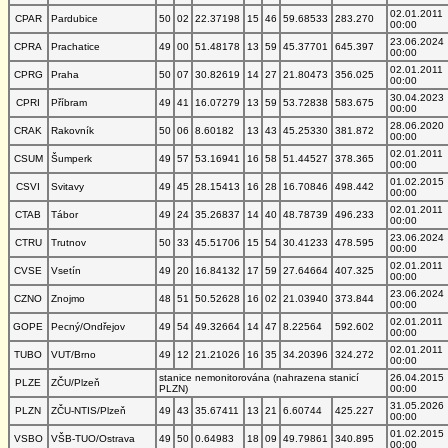
02.01.2011
CPAR
Pardubice
50
02
22.37198
15
46
59.68533
283.270
00:00
23.06.2024
CPRA
Prachatice
49
00
51.48178
13
59
45.37701
645.397
00:00
02.01.2011
CPRG
Praha
50
07
30.82619
14
27
21.80473
356.025
00:00
30.04.2023
CPRI
Příbram
49
41
16.07279
13
59
53.72838
583.675
00:00
28.06.2020
CRAK
Rakovník
50
06
8.60182
13
43
45.25330
381.872
00:00
02.01.2011
CSUM
Šumperk
49
57
53.16941
16
58
51.44527
378.365
00:00
01.02.2015
CSVI
Svitavy
49
45
28.15413
16
28
16.70846
498.442
00:00
02.01.2011
CTAB
Tábor
49
24
35.26837
14
40
48.78739
496.233
00:00
23.06.2024
CTRU
Trutnov
50
33
45.51706
15
54
30.41233
478.595
00:00
02.01.2011
CVSE
Vsetín
49
20
16.84132
17
59
27.64664
407.325
00:00
23.06.2024
CZNO
Znojmo
48
51
50.52628
16
02
21.03940
373.844
00:00
02.01.2011
GOPE
Pecný/Ondřejov
49
54
49.32664
14
47
8.22564
592.602
00:00
02.01.2011
TUBO
VUT/Brno
49
12
21.21026
16
35
34.20396
324.272
00:00
stanice nemonitorována (nahrazena stanicí
26.04.2015
PLZE
ZČU/Plzeň
PLZN)
00:00
31.05.2026
PLZN
ZČU-NTIS/Plzeň
49
43
35.67411
13
21
6.60744
425.227
00:00
01.02.2015
VSBO
VŠB-TUO/Ostrava
49
50
0.64983
18
09
49.79861
340.895
00:00