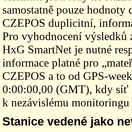
samostatně pouze hodnoty den
CZEPOS duplicitní, inform
Pro vyhodnocení výsledků z
HxG SmartNet je nutné resp
informace platné pro „mateř
CZEPOS a to od GPS-week 2
0:00:00,00 (GMT), kdy sí
k nezávislému monitoringu 
Stanice vedené jako ne