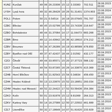
28.06.2015
KUNZ
Kunžak
49
06
26.23308
15
12
3.33383
702.511
00:00
23.06.2024
LYSH
Lysá hora
49
32
46.28428
18
26
51.31401
1374.903
00:00
15.05.2016
POL1
Polom
50
21
0.54514
16
19
20.07645
791.707
00:00
28.06.2020
CZBC
Břeclav
48
45
15.02799
16
53
23.74339
216.647
00:00
01.02.2015
CZBO
Bohdalovice
48
44
31.37084
14
17
11.04473
683.268
00:00
31.05.2026
CZBR
Brno
49
12
14.43942
16
36
42.19910
274.212
00:00
27.03.2013
CZBV
Broumov
50
34
47.26289
16
19
43.98589
478.850
00:00
30.04.2023
CZBY
Bystřice nad Olší
49
37
47.42437
18
44
2.01592
432.177
00:00
23.06.2024
CZCI
Čihošť
49
44
33.95571
15
20
27.37723
588.132
00:00
23.06.2024
CZCT
Česká Třebová
49
54
53.87265
16
26
14.33870
415.369
00:00
27.03.2013
CZHB
Horní Břečkov
48
53
21.92543
15
54
0.34834
459.450
00:00
23.06.2024
CZHK
Hradec Králové
50
13
13.23970
15
52
23.18951
293.034
00:00
23.06.2024
CZHM
Hradec nad Moravicí
49
52
22.24422
17
52
53.59436
354.384
00:00
28.06.2015
CZKO
Kolín
50
01
23.91978
15
12
9.81069
264.313
00:00
01.10.2010
CZKV
Karlovy Vary
50
14
16.27589
12
50
27.23502
461.689
00:00
01.10.2010
CZLT
Litoměřice
50
32
17.19849
14
07
51.91620
233.929
00:00