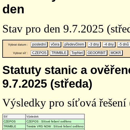
den
Stav pro den 9.7.2025 (stře
poslední
včera
předevčírem
-3 dny
-4 dny
-5 dnů
Vybrat datum :
CZEPOS
TRIMBLE
TopNet
GEOORBIT
MOKR
Vybrat síť :
Statuty stanic a ověře
9.7.2025 (středa)
Výsledky pro síťová řešení (
Síť
Výsledek
CZEPOS
CZEPOS : Síťové řešení ověřeno
TRIMBLE
Trimble VRS NOW : Síťové řešení ověřeno