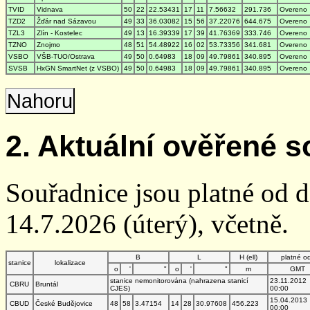
TVID
Vidnava
50
22
22.53431
17
11
7.56632
291.736
Overeno
TZD2
Žďár nad Sázavou
49
33
36.03082
15
56
37.22076
644.675
Overeno
TZL3
Zlín - Kostelec
49
13
16.39339
17
39
41.76369
333.746
Overeno
TZNO
Znojmo
48
51
54.48922
16
02
53.73356
341.681
Overeno
VSBO
VŠB-TUO/Ostrava
49
50
0.64983
18
09
49.79861
340.895
Overeno
SVSB
HxGN SmartNet (z VSBO)
49
50
0.64983
18
09
49.79861
340.895
Overeno
Nahoru
2. Aktuální ověřené s
Souřadnice jsou platné od 
14.7.2026 (úterý), včetně.
B
L
H (ell)
platné o
stanice
lokalizace
o
'
"
o
'
"
m
GMT
stanice nemonitorována (nahrazena stanicí
23.11.2012
CBRU
Bruntál
CJES)
00:00
15.04.2013
CBUD
České Budějovice
48
58
3.47154
14
28
30.97608
456.223
00:00