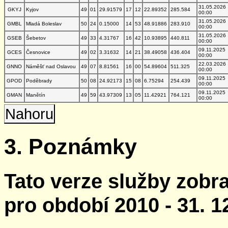
31.05.2026
GKYJ
Kyjov
49
01
29.91579
17
12
22.89352
285.584
00:00
31.05.2026
GMBL
Mladá Boleslav
50
24
0.15000
14
53
48.91886
283.910
00:00
31.05.2026
GSEB
Šebetov
49
33
4.31767
16
42
10.93895
440.811
00:00
09.11.2025
GCES
Česnovice
49
02
3.31632
14
21
38.49058
436.404
00:00
22.03.2026
GNNO
Náměšť nad Oslavou
49
07
8.81561
16
00
54.89604
511.325
00:00
09.11.2025
GPOD
Poděbrady
50
08
24.92173
15
08
6.75294
254.439
00:00
09.11.2025
GMAN
Manětín
49
59
43.97309
13
05
11.42921
764.121
00:00
Nahoru
3. Poznámky
Tato verze služby zobr
pro období 2010 - 31. 1