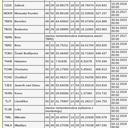
15.05.2016
CZZA
Zašová
49
29
16.89175
18
02
29.79474
416.842
00:00
08.10.2017
MOKR
Moravský Krumlov
49
02
36.86148
16
18
22.03634
327.157
00:00
30.04.2023
TBEN
Benešov
49
46
44.83842
14
40
55.47454
414.968
00:00
30.04.2023
TBOS
Boskovice
49
29
16.09995
16
38
16.11693
453.963
00:00
stanice nemonitorována (nahrazena stanicí
23.07.2017
TBRN
Brno
TBR2)
00:00
18.03.2018
TBR2
Brno
49
10
18.75211
16
40
44.01704
303.826
00:00
30.04.2023
TCBU
České Budějovice
48
58
33.46492
14
29
33.71843
449.437
00:00
30.04.2023
THAB
Habartov
50
11
7.61639
12
33
8.32478
576.346
00:00
04.12.2016
TCHM
Chomutov
50
27
26.17593
13
24
5.45441
406.613
00:00
23.06.2024
TCHO
Chotěboř
49
42
42.06217
15
40
21.54256
603.954
00:00
04.12.2016
TJES
Jeseník nad Odrou
49
36
53.64038
17
54
15.83219
314.918
00:00
04.12.2016
TKRN
Krnov
50
05
29.93084
17
41
1.37384
374.732
00:00
23.06.2024
TLIT
Litoměřice
50
32
31.75997
14
08
41.28217
244.753
00:00
stanice nemonitorována (vyřazena z
01.01.2022
TLUB
Luby
monitoringu)
00:00
04.12.2016
TMIL
Milevsko
49
26
26.40547
14
22
40.22949
506.078
00:00
04.12.2016
TMLA
Mladějov
49
49
30.27038
16
35
18.70238
467.030
00:00