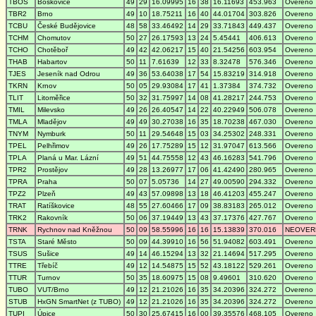
TBOS
Boskovice
49
29
16.09995
16
38
16.11693
453.963
Overeno
TBR2
Brno
49
10
18.75211
16
40
44.01704
303.826
Overeno
TCBU
České Budějovice
48
58
33.46492
14
29
33.71843
449.437
Overeno
TCHM
Chomutov
50
27
26.17593
13
24
5.45441
406.613
Overeno
TCHO
Chotěboř
49
42
42.06217
15
40
21.54256
603.954
Overeno
THAB
Habartov
50
11
7.61639
12
33
8.32478
576.346
Overeno
TJES
Jeseník nad Odrou
49
36
53.64038
17
54
15.83219
314.918
Overeno
TKRN
Krnov
50
05
29.93084
17
41
1.37384
374.732
Overeno
TLIT
Litoměřice
50
32
31.75997
14
08
41.28217
244.753
Overeno
TMIL
Milevsko
49
26
26.40547
14
22
40.22949
506.078
Overeno
TMLA
Mladějov
49
49
30.27038
16
35
18.70238
467.030
Overeno
TNYM
Nymburk
50
11
29.54648
15
03
34.25302
248.331
Overeno
TPEL
Pelhřimov
49
26
17.75289
15
12
31.97047
613.566
Overeno
TPLA
Planá u Mar. Lázní
49
51
44.75558
12
43
46.16283
541.796
Overeno
TPR2
Prostějov
49
28
13.26977
17
06
41.42490
280.965
Overeno
TPRA
Praha
50
07
5.05736
14
27
49.00590
294.332
Overeno
TPZ2
Plzeň
49
43
57.09898
13
18
46.41203
455.247
Overeno
TRAT
Ratíškovice
48
55
27.60466
17
09
38.83183
265.012
Overeno
TRK2
Rakovník
50
06
37.19449
13
43
37.17376
427.767
Overeno
TRNK
Rychnov nad Kněžnou
50
09
58.55996
16
16
15.13839
370.016
NEOVER
TSTA
Staré Město
50
09
44.39910
16
56
51.94082
603.491
Overeno
TSUS
Sušice
49
14
46.15294
13
32
21.14694
517.295
Overeno
TTRE
Třebíč
49
12
14.54875
15
52
43.18122
529.261
Overeno
TTUR
Turnov
50
35
18.60975
15
08
9.49601
310.620
Overeno
TUBO
VUT/Brno
49
12
21.21026
16
35
34.20396
324.272
Overeno
STUB
HxGN SmartNet (z TUBO)
49
12
21.21026
16
35
34.20396
324.272
Overeno
TUPI
Úpice
50
30
25.67415
16
00
39.35576
468.105
Overeno