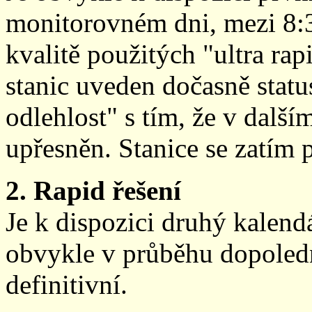
monitorovném dni, mezi 8:
kvalitě použitých "ultra ra
stanic uveden dočasně stat
odlehlost" s tím, že v další
upřesněn. Stanice se zatím
2. Rapid řešení
Je k dispozici druhý kalen
obvykle v průběhu dopoledne
definitivní.