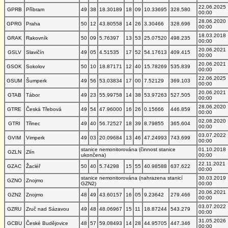
22.06.2025
GPRB
Příbram
49
38
18.30189
18
09
10.33695
328.580
00:00
28.06.2020
GPRG
Praha
50
12
43.80558
14
26
3.30466
328.696
00:00
18.03.2018
GRAK
Rakovník
50
09
5.76397
13
53
25.07520
498.235
00:00
20.06.2021
GSLV
Slavičín
49
05
4.51535
17
52
54.17613
409.415
00:00
20.06.2021
GSOK
Sokolov
50
10
18.87171
12
40
15.78269
535.839
00:00
22.06.2025
GSUM
Šumperk
49
56
53.03834
17
00
7.52129
369.103
00:00
20.06.2021
GTAB
Tábor
49
23
55.99758
14
38
53.97263
527.505
00:00
28.06.2020
GTRE
Česká Třebová
49
54
47.96000
16
26
0.15666
446.859
00:00
02.08.2020
GTRI
Třinec
49
40
56.72527
18
39
8.79855
365.604
00:00
03.07.2022
GVIM
Vimperk
49
03
20.09684
13
46
47.24993
743.699
00:00
stanice nemonitorována (činnost stanice
01.10.2018
GZLN
Zlín
ukončena)
00:00
22.11.2021
GZAC
Žacléř
50
40
5.74298
15
55
40.98588
637.622
00:00
stanice nemonitorována (nahrazena stanicí
30.03.2019
GZNO
Znojmo
GZN2)
00:00
20.06.2021
GZN2
Znojmo
48
49
43.60157
16
05
9.23642
279.466
00:00
03.07.2022
GZRU
Zruč nad Sázavou
49
48
48.06967
15
11
18.87244
543.279
00:00
31.05.2026
GCBU
České Budějovice
48
57
59.08493
14
28
44.95705
447.346
00:00