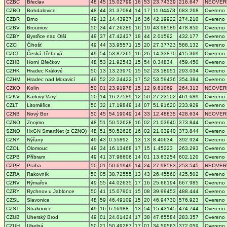
CZBC
Břeclav
48
45
15.02799
16
53
23.74339
216.647
NEOVER
CZBO
Bohdalovice
48
44
31.37084
14
17
11.04473
683.268
Overeno
CZBR
Brno
49
12
14.43937
16
36
42.19922
274.210
Overeno
CZBV
Broumov
50
34
47.26289
16
19
43.98589
478.850
Overeno
CZBY
Bystřice nad Olší
49
37
47.42437
18
44
2.01592
432.177
Overeno
CZCI
Čihošť
49
44
33.95571
15
20
27.37723
588.132
Overeno
CZCT
Česká Třebová
49
54
53.87265
16
26
14.33870
415.369
Overeno
CZHB
Horní Břečkov
48
53
21.92543
15
54
0.34834
459.450
Overeno
CZHK
Hradec Králové
50
13
13.23970
15
52
23.18951
293.034
Overeno
CZHM
Hradec nad Moravicí
49
52
22.24422
17
52
53.59436
354.384
Overeno
CZKO
Kolín
50
01
23.91978
15
12
9.81069
264.313
NEOVER
CZKV
Karlovy Vary
50
14
16.27589
12
50
27.23502
461.689
Overeno
CZLT
Litoměřice
50
32
17.19849
14
07
51.91620
233.929
Overeno
CZNB
Nový Bor
50
45
54.19049
14
33
12.48835
428.634
NEOVER
CZNO
Znojmo
48
51
50.52628
16
02
21.03940
373.844
Overeno
SZNO
HxGN SmartNet (z CZNO)
48
51
50.52628
16
02
21.03940
373.844
Overeno
CZNY
Nýřany
49
43
0.55892
13
13
8.40634
392.924
Overeno
CZOL
Olomouc
49
34
16.13468
17
15
1.45223
263.293
Overeno
CZPB
Příbram
49
41
37.96606
14
01
13.63254
602.120
Overeno
CZPR
Praha
50
01
50.61949
14
24
27.98583
253.545
NEOVER
CZRA
Rakovník
50
05
38.72555
13
43
26.45560
425.502
Overeno
CZRV
Rýmařov
49
55
44.02635
17
16
25.66194
667.985
Overeno
CZRY
Rychnov u Jablonce
50
41
15.07901
15
08
39.99453
488.444
Overeno
CZSL
Slavonice
48
59
46.49109
15
20
46.94730
576.923
Overeno
CZST
Strakonice
49
16
6.16988
13
54
15.43145
474.744
Overeno
CZUB
Uherský Brod
49
01
24.01424
17
38
47.65584
283.357
Overeno
CZUH
Uhelná
50
21
50.49287
17
01
34.59563
372.059
Overeno