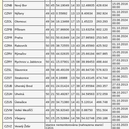
15.05.2016
CZNB
Nový Bor
50
45
54.19049
14
33
12.48835
428.634
00:00
01.10.2010
CZNY
Nýřany
49
43
0.55892
13
13
8.40634
392.924
00:00
23.06.2024
CZOL
Olomouc
49
34
16.13468
17
15
1.45223
263.293
00:00
01.10.2010
CZPB
Příbram
49
41
37.96606
14
01
13.63254
602.120
00:00
23.06.2024
CZPR
Praha
50
01
50.61949
14
24
27.98583
253.545
00:00
01.10.2010
CZRA
Rakovník
50
05
38.72555
13
43
26.45560
425.502
00:00
15.05.2016
CZRV
Rýmařov
49
55
44.02635
17
16
25.66194
667.985
00:00
27.03.2013
CZRY
Rychnov u Jablonce
50
41
15.07901
15
08
39.99453
488.444
00:00
22.06.2025
CZSL
Slavonice
48
59
46.49109
15
20
46.94730
576.923
00:00
20.06.2021
CZST
Strakonice
49
16
6.16988
13
54
15.43145
474.744
00:00
27.03.2013
CZUB
Uherský Brod
49
01
24.01424
17
38
47.65584
283.357
00:00
08.10.2017
CZUH
Uhelná
50
21
50.49287
17
01
34.59563
372.059
00:00
01.10.2010
CZUS
Ústrašice
49
20
34.71380
14
41
5.12014
466.748
00:00
15.05.2016
CZVM
Velké Meziříčí
49
20
56.92040
16
00
0.88750
551.504
00:00
23.06.2024
CZVS
Všejany
50
15
25.52884
14
56
54.02748
250.188
00:00
stanice nemonitorována (nahrazena stanicí
12.03.2023
CZVZ
Veselý Žďár
CZCI)
00:00