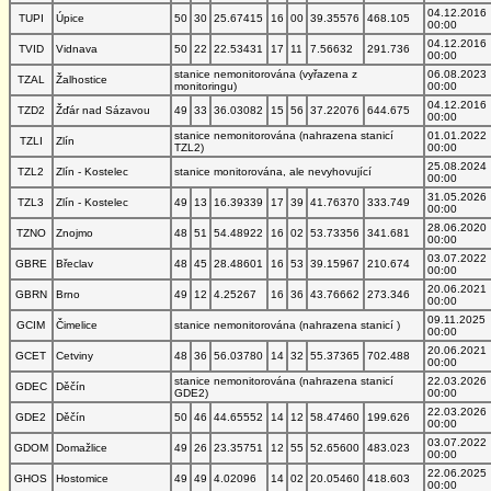
04.12.2016
TUPI
Úpice
50
30
25.67415
16
00
39.35576
468.105
00:00
04.12.2016
TVID
Vidnava
50
22
22.53431
17
11
7.56632
291.736
00:00
stanice nemonitorována (vyřazena z
06.08.2023
TZAL
Žalhostice
monitoringu)
00:00
04.12.2016
TZD2
Žďár nad Sázavou
49
33
36.03082
15
56
37.22076
644.675
00:00
stanice nemonitorována (nahrazena stanicí
01.01.2022
TZLI
Zlín
TZL2)
00:00
25.08.2024
TZL2
Zlín - Kostelec
stanice monitorována, ale nevyhovující
00:00
31.05.2026
TZL3
Zlín - Kostelec
49
13
16.39339
17
39
41.76370
333.749
00:00
28.06.2020
TZNO
Znojmo
48
51
54.48922
16
02
53.73356
341.681
00:00
03.07.2022
GBRE
Břeclav
48
45
28.48601
16
53
39.15967
210.674
00:00
20.06.2021
GBRN
Brno
49
12
4.25267
16
36
43.76662
273.346
00:00
09.11.2025
GCIM
Čimelice
stanice nemonitorována (nahrazena stanicí )
00:00
20.06.2021
GCET
Cetviny
48
36
56.03780
14
32
55.37365
702.488
00:00
stanice nemonitorována (nahrazena stanicí
22.03.2026
GDEC
Děčín
GDE2)
00:00
22.03.2026
GDE2
Děčín
50
46
44.65552
14
12
58.47460
199.626
00:00
03.07.2022
GDOM
Domažlice
49
26
23.35751
12
55
52.65600
483.023
00:00
22.06.2025
GHOS
Hostomice
49
49
4.02096
14
02
20.05460
418.603
00:00