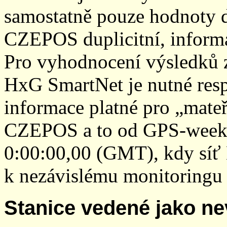
samostatně pouze hodnoty den
CZEPOS duplicitní, inform
Pro vyhodnocení výsledků z
HxG SmartNet je nutné resp
informace platné pro „mateř
CZEPOS a to od GPS-week 2
0:00:00,00 (GMT), kdy sí
k nezávislému monitoringu 
Stanice vedené jako ne