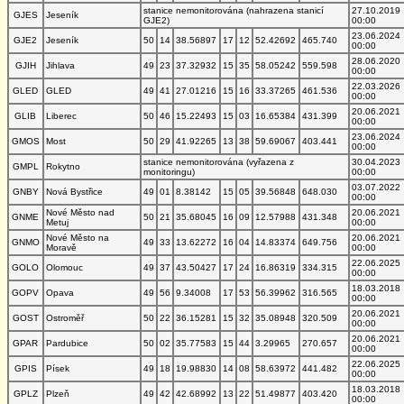
stanice nemonitorována (nahrazena stanicí
27.10.2019
GJES
Jeseník
GJE2)
00:00
23.06.2024
GJE2
Jeseník
50
14
38.56897
17
12
52.42692
465.740
00:00
28.06.2020
GJIH
Jihlava
49
23
37.32932
15
35
58.05242
559.598
00:00
22.03.2026
GLED
GLED
49
41
27.01216
15
16
33.37265
461.536
00:00
20.06.2021
GLIB
Liberec
50
46
15.22493
15
03
16.65384
431.399
00:00
23.06.2024
GMOS
Most
50
29
41.92265
13
38
59.69067
403.441
00:00
stanice nemonitorována (vyřazena z
30.04.2023
GMPL
Rokytno
monitoringu)
00:00
03.07.2022
GNBY
Nová Bystřice
49
01
8.38142
15
05
39.56848
648.030
00:00
Nové Město nad
20.06.2021
GNME
50
21
35.68045
16
09
12.57988
431.348
Metuj
00:00
Nové Město na
20.06.2021
GNMO
49
33
13.62272
16
04
14.83374
649.756
Moravě
00:00
22.06.2025
GOLO
Olomouc
49
37
43.50427
17
24
16.86319
334.315
00:00
18.03.2018
GOPV
Opava
49
56
9.34008
17
53
56.39962
316.565
00:00
20.06.2021
GOST
Ostroměř
50
22
36.15281
15
32
35.08948
320.509
00:00
20.06.2021
GPAR
Pardubice
50
02
35.77583
15
44
3.29965
270.657
00:00
22.06.2025
GPIS
Písek
49
18
19.98830
14
08
58.63972
441.482
00:00
18.03.2018
GPLZ
Plzeň
49
42
42.68992
13
22
51.49877
403.420
00:00