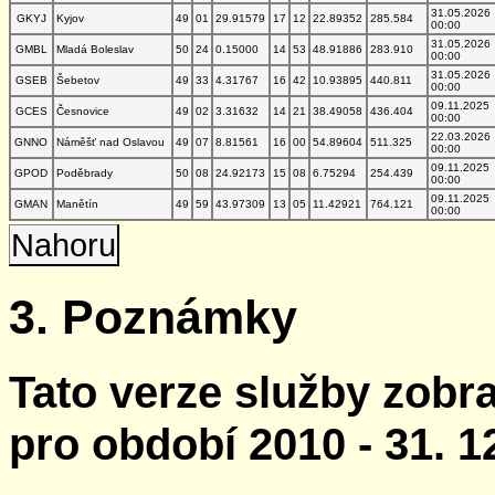
31.05.2026
GKYJ
Kyjov
49
01
29.91579
17
12
22.89352
285.584
00:00
31.05.2026
GMBL
Mladá Boleslav
50
24
0.15000
14
53
48.91886
283.910
00:00
31.05.2026
GSEB
Šebetov
49
33
4.31767
16
42
10.93895
440.811
00:00
09.11.2025
GCES
Česnovice
49
02
3.31632
14
21
38.49058
436.404
00:00
22.03.2026
GNNO
Náměšť nad Oslavou
49
07
8.81561
16
00
54.89604
511.325
00:00
09.11.2025
GPOD
Poděbrady
50
08
24.92173
15
08
6.75294
254.439
00:00
09.11.2025
GMAN
Manětín
49
59
43.97309
13
05
11.42921
764.121
00:00
Nahoru
3. Poznámky
Tato verze služby zobr
pro období 2010 - 31. 1