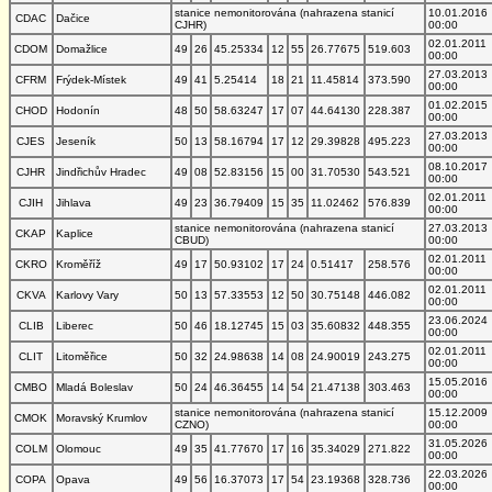
stanice nemonitorována (nahrazena stanicí
10.01.2016
CDAC
Dačice
CJHR)
00:00
02.01.2011
CDOM
Domažlice
49
26
45.25334
12
55
26.77675
519.603
00:00
27.03.2013
CFRM
Frýdek-Místek
49
41
5.25414
18
21
11.45814
373.590
00:00
01.02.2015
CHOD
Hodonín
48
50
58.63247
17
07
44.64130
228.387
00:00
27.03.2013
CJES
Jeseník
50
13
58.16794
17
12
29.39828
495.223
00:00
08.10.2017
CJHR
Jindřichův Hradec
49
08
52.83156
15
00
31.70530
543.521
00:00
02.01.2011
CJIH
Jihlava
49
23
36.79409
15
35
11.02462
576.839
00:00
stanice nemonitorována (nahrazena stanicí
27.03.2013
CKAP
Kaplice
CBUD)
00:00
02.01.2011
CKRO
Kroměříž
49
17
50.93102
17
24
0.51417
258.576
00:00
02.01.2011
CKVA
Karlovy Vary
50
13
57.33553
12
50
30.75148
446.082
00:00
23.06.2024
CLIB
Liberec
50
46
18.12745
15
03
35.60832
448.355
00:00
02.01.2011
CLIT
Litoměřice
50
32
24.98638
14
08
24.90019
243.275
00:00
15.05.2016
CMBO
Mladá Boleslav
50
24
46.36455
14
54
21.47138
303.463
00:00
stanice nemonitorována (nahrazena stanicí
15.12.2009
CMOK
Moravský Krumlov
CZNO)
00:00
31.05.2026
COLM
Olomouc
49
35
41.77670
17
16
35.34029
271.822
00:00
22.03.2026
COPA
Opava
49
56
16.37073
17
54
23.19368
328.736
00:00