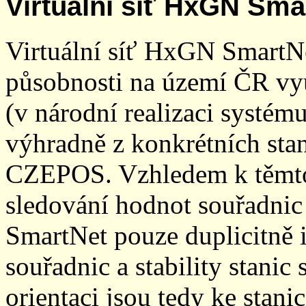
Virtuální síť HxGN Sma
Virtuální síť HxGN SmartN
působnosti na území ČR vyu
(v národní realizaci systé
výhradně z konkrétních stani
CZEPOS. Vzhledem k těmto
sledování hodnot souřadnic 
SmartNet pouze duplicitně
souřadnic a stability stani
orientaci jsou tedy ke sta