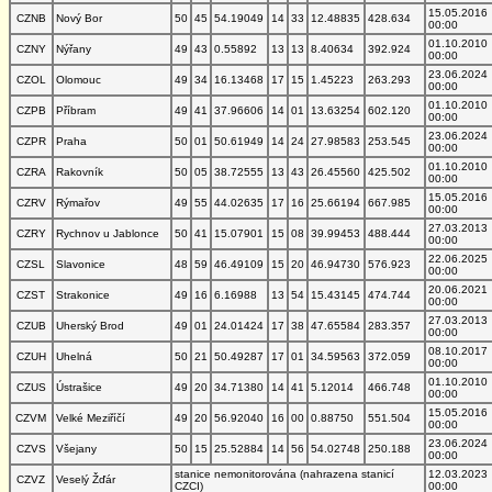
15.05.2016
CZNB
Nový Bor
50
45
54.19049
14
33
12.48835
428.634
00:00
01.10.2010
CZNY
Nýřany
49
43
0.55892
13
13
8.40634
392.924
00:00
23.06.2024
CZOL
Olomouc
49
34
16.13468
17
15
1.45223
263.293
00:00
01.10.2010
CZPB
Příbram
49
41
37.96606
14
01
13.63254
602.120
00:00
23.06.2024
CZPR
Praha
50
01
50.61949
14
24
27.98583
253.545
00:00
01.10.2010
CZRA
Rakovník
50
05
38.72555
13
43
26.45560
425.502
00:00
15.05.2016
CZRV
Rýmařov
49
55
44.02635
17
16
25.66194
667.985
00:00
27.03.2013
CZRY
Rychnov u Jablonce
50
41
15.07901
15
08
39.99453
488.444
00:00
22.06.2025
CZSL
Slavonice
48
59
46.49109
15
20
46.94730
576.923
00:00
20.06.2021
CZST
Strakonice
49
16
6.16988
13
54
15.43145
474.744
00:00
27.03.2013
CZUB
Uherský Brod
49
01
24.01424
17
38
47.65584
283.357
00:00
08.10.2017
CZUH
Uhelná
50
21
50.49287
17
01
34.59563
372.059
00:00
01.10.2010
CZUS
Ústrašice
49
20
34.71380
14
41
5.12014
466.748
00:00
15.05.2016
CZVM
Velké Meziříčí
49
20
56.92040
16
00
0.88750
551.504
00:00
23.06.2024
CZVS
Všejany
50
15
25.52884
14
56
54.02748
250.188
00:00
stanice nemonitorována (nahrazena stanicí
12.03.2023
CZVZ
Veselý Žďár
CZCI)
00:00