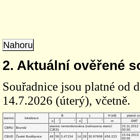
Nahoru
2. Aktuální ověřené s
Souřadnice jsou platné od 
14.7.2026 (úterý), včetně.
B
L
H (ell)
platné o
stanice
lokalizace
o
'
"
o
'
"
m
GMT
stanice nemonitorována (nahrazena stanicí
23.11.2012
CBRU
Bruntál
CJES)
00:00
15.04.2013
CBUD
České Budějovice
48
58
3.47154
14
28
30.97608
456.223
00:00