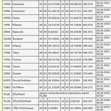
02.01.2011
CPAR
Pardubice
50
02
22.37198
15
46
59.68533
283.270
00:00
23.06.2024
CPRA
Prachatice
49
00
51.48178
13
59
45.37701
645.397
00:00
02.01.2011
CPRG
Praha
50
07
30.82619
14
27
21.80473
356.025
00:00
30.04.2023
CPRI
Příbram
49
41
16.07279
13
59
53.72838
583.675
00:00
28.06.2020
CRAK
Rakovník
50
06
8.60182
13
43
45.25330
381.872
00:00
02.01.2011
CSUM
Šumperk
49
57
53.16941
16
58
51.44527
378.365
00:00
01.02.2015
CSVI
Svitavy
49
45
28.15413
16
28
16.70846
498.442
00:00
02.01.2011
CTAB
Tábor
49
24
35.26837
14
40
48.78739
496.233
00:00
23.06.2024
CTRU
Trutnov
50
33
45.51706
15
54
30.41233
478.595
00:00
02.01.2011
CVSE
Vsetín
49
20
16.84132
17
59
27.64664
407.325
00:00
23.06.2024
CZNO
Znojmo
48
51
50.52628
16
02
21.03940
373.844
00:00
02.01.2011
GOPE
Pecný/Ondřejov
49
54
49.32664
14
47
8.22564
592.602
00:00
02.01.2011
TUBO
VUT/Brno
49
12
21.21026
16
35
34.20396
324.272
00:00
stanice nemonitorována (nahrazena stanicí
26.04.2015
PLZE
ZČU/Plzeň
PLZN)
00:00
31.05.2026
PLZN
ZČU-NTIS/Plzeň
49
43
35.67411
13
21
6.60744
425.227
00:00
01.02.2015
VSBO
VŠB-TUO/Ostrava
49
50
0.64983
18
09
49.79861
340.895
00:00