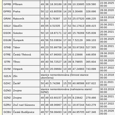
22.06.2025
GPRB
Příbram
49
38
18.30189
18
09
10.33695
328.580
00:00
28.06.2020
GPRG
Praha
50
12
43.80558
14
26
3.30466
328.696
00:00
18.03.2018
GRAK
Rakovník
50
09
5.76397
13
53
25.07520
498.235
00:00
20.06.2021
GSLV
Slavičín
49
05
4.51535
17
52
54.17613
409.415
00:00
20.06.2021
GSOK
Sokolov
50
10
18.87171
12
40
15.78269
535.839
00:00
22.06.2025
GSUM
Šumperk
49
56
53.03834
17
00
7.52129
369.103
00:00
20.06.2021
GTAB
Tábor
49
23
55.99758
14
38
53.97263
527.505
00:00
28.06.2020
GTRE
Česká Třebová
49
54
47.96000
16
26
0.15666
446.859
00:00
02.08.2020
GTRI
Třinec
49
40
56.72527
18
39
8.79855
365.604
00:00
03.07.2022
GVIM
Vimperk
49
03
20.09684
13
46
47.24993
743.699
00:00
stanice nemonitorována (činnost stanice
01.10.2018
GZLN
Zlín
ukončena)
00:00
22.11.2021
GZAC
Žacléř
50
40
5.74298
15
55
40.98588
637.622
00:00
stanice nemonitorována (nahrazena stanicí
30.03.2019
GZNO
Znojmo
GZN2)
00:00
20.06.2021
GZN2
Znojmo
48
49
43.60157
16
05
9.23642
279.466
00:00
03.07.2022
GZRU
Zruč nad Sázavou
49
48
48.06967
15
11
18.87244
543.279
00:00
31.05.2026
GCBU
České Budějovice
48
57
59.08493
14
28
44.95705
447.346
00:00