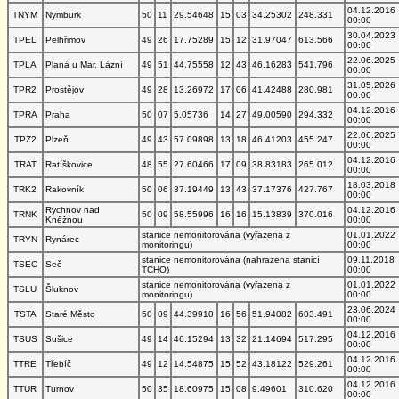
04.12.2016
TNYM
Nymburk
50
11
29.54648
15
03
34.25302
248.331
00:00
30.04.2023
TPEL
Pelhřimov
49
26
17.75289
15
12
31.97047
613.566
00:00
22.06.2025
TPLA
Planá u Mar. Lázní
49
51
44.75558
12
43
46.16283
541.796
00:00
31.05.2026
TPR2
Prostějov
49
28
13.26972
17
06
41.42488
280.981
00:00
04.12.2016
TPRA
Praha
50
07
5.05736
14
27
49.00590
294.332
00:00
22.06.2025
TPZ2
Plzeň
49
43
57.09898
13
18
46.41203
455.247
00:00
04.12.2016
TRAT
Ratíškovice
48
55
27.60466
17
09
38.83183
265.012
00:00
18.03.2018
TRK2
Rakovník
50
06
37.19449
13
43
37.17376
427.767
00:00
Rychnov nad
04.12.2016
TRNK
50
09
58.55996
16
16
15.13839
370.016
Kněžnou
00:00
stanice nemonitorována (vyřazena z
01.01.2022
TRYN
Rynárec
monitoringu)
00:00
stanice nemonitorována (nahrazena stanicí
09.11.2018
TSEC
Seč
TCHO)
00:00
stanice nemonitorována (vyřazena z
01.01.2022
TSLU
Šluknov
monitoringu)
00:00
23.06.2024
TSTA
Staré Město
50
09
44.39910
16
56
51.94082
603.491
00:00
04.12.2016
TSUS
Sušice
49
14
46.15294
13
32
21.14694
517.295
00:00
04.12.2016
TTRE
Třebíč
49
12
14.54875
15
52
43.18122
529.261
00:00
04.12.2016
TTUR
Turnov
50
35
18.60975
15
08
9.49601
310.620
00:00