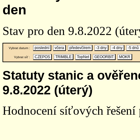
den
Stav pro den 9.8.2022 (úter
poslední
včera
předevčírem
-3 dny
-4 dny
-5 dnů
Vybrat datum :
CZEPOS
TRIMBLE
TopNet
GEOORBIT
MOKR
Vybrat síť :
Statuty stanic a ověře
9.8.2022 (úterý)
Hodnocení síťových řešení p