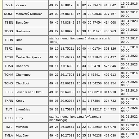
15.05.2016
CZZA
Zašová
49
29
16.89175
18
02
29.79474
416.842
00:00
08.10.2017
MOKR
Moravský Krumlov
49
02
36.86148
16
18
22.03634
327.157
00:00
30.04.2023
TBEN
Benešov
49
46
44.83842
14
40
55.47454
414.968
00:00
30.04.2023
TBOS
Boskovice
49
29
16.09995
16
38
16.11693
453.963
00:00
stanice nemonitorována (nahrazena stanicí
23.07.2017
TBRN
Brno
TBR2)
00:00
18.03.2018
TBR2
Brno
49
10
18.75211
16
40
44.01704
303.826
00:00
30.04.2023
TCBU
České Budějovice
48
58
33.46492
14
29
33.71843
449.437
00:00
30.04.2023
THAB
Habartov
50
11
7.61639
12
33
8.32478
576.346
00:00
04.12.2016
TCHM
Chomutov
50
27
26.17593
13
24
5.45441
406.613
00:00
23.06.2024
TCHO
Chotěboř
49
42
42.06217
15
40
21.54256
603.954
00:00
04.12.2016
TJES
Jeseník nad Odrou
49
36
53.64038
17
54
15.83219
314.918
00:00
04.12.2016
TKRN
Krnov
50
05
29.93084
17
41
1.37384
374.732
00:00
23.06.2024
TLIT
Litoměřice
50
32
31.75997
14
08
41.28217
244.753
00:00
stanice nemonitorována (vyřazena z
01.01.2022
TLUB
Luby
monitoringu)
00:00
04.12.2016
TMIL
Milevsko
49
26
26.40547
14
22
40.22949
506.078
00:00
04.12.2016
TMLA
Mladějov
49
49
30.27038
16
35
18.70238
467.030
00:00