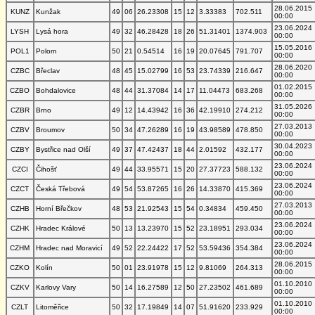
28.06.2015
KUNZ
Kunžak
49
06
26.23308
15
12
3.33383
702.511
00:00
23.06.2024
LYSH
Lysá hora
49
32
46.28428
18
26
51.31401
1374.903
00:00
15.05.2016
POL1
Polom
50
21
0.54514
16
19
20.07645
791.707
00:00
28.06.2020
CZBC
Břeclav
48
45
15.02799
16
53
23.74339
216.647
00:00
01.02.2015
CZBO
Bohdalovice
48
44
31.37084
14
17
11.04473
683.268
00:00
31.05.2026
CZBR
Brno
49
12
14.43942
16
36
42.19910
274.212
00:00
27.03.2013
CZBV
Broumov
50
34
47.26289
16
19
43.98589
478.850
00:00
30.04.2023
CZBY
Bystřice nad Olší
49
37
47.42437
18
44
2.01592
432.177
00:00
23.06.2024
CZCI
Čihošť
49
44
33.95571
15
20
27.37723
588.132
00:00
23.06.2024
CZCT
Česká Třebová
49
54
53.87265
16
26
14.33870
415.369
00:00
27.03.2013
CZHB
Horní Břečkov
48
53
21.92543
15
54
0.34834
459.450
00:00
23.06.2024
CZHK
Hradec Králové
50
13
13.23970
15
52
23.18951
293.034
00:00
23.06.2024
CZHM
Hradec nad Moravicí
49
52
22.24422
17
52
53.59436
354.384
00:00
28.06.2015
CZKO
Kolín
50
01
23.91978
15
12
9.81069
264.313
00:00
01.10.2010
CZKV
Karlovy Vary
50
14
16.27589
12
50
27.23502
461.689
00:00
01.10.2010
CZLT
Litoměřice
50
32
17.19849
14
07
51.91620
233.929
00:00