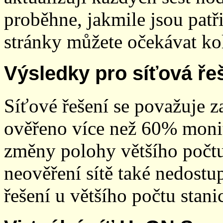
proběhne, jakmile jsou patř
stránky můžete očekávat kol
Výsledky pro síťová ře
Síťové řešení se považuje z
ověřeno více než 60% monit
změny polohy většího počt
neověření sítě také nedostu
řešení u většího počtu stani