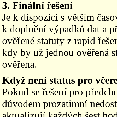
3. Finální řešení
Je k dispozici s větším ča
k doplnění výpadků dat a př
ověřené statuty z rapid řeše
kdy by už jednou ověřená st
ověřena.
Když není status pro včere
Pokud se řešení pro předch
důvodem prozatimní nedostup
aktualizují každých šest h