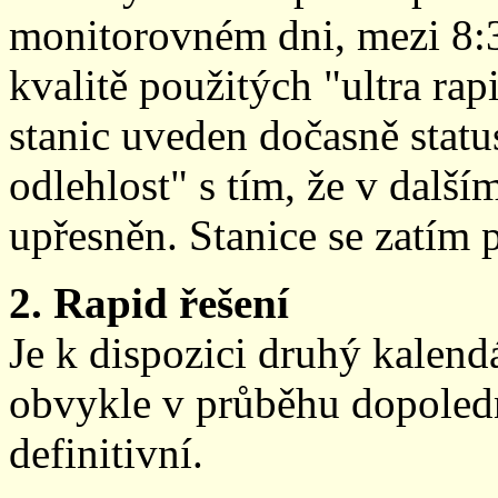
monitorovném dni, mezi 8:
kvalitě použitých "ultra ra
stanic uveden dočasně stat
odlehlost" s tím, že v další
upřesněn. Stanice se zatím
2. Rapid řešení
Je k dispozici druhý kalen
obvykle v průběhu dopoledne
definitivní.