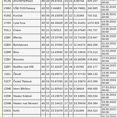
PLZN
ZČU-NTIS/Plzeň
49
43
35.67411
13
21
6.60744
425.227
00:00
01.02.2015
VSBO
VŠB-TUO/Ostrava
49
50
0.64983
18
09
49.79861
340.895
00:00
28.06.2015
KUNZ
Kunžak
49
06
26.23308
15
12
3.33383
702.511
00:00
23.06.2024
LYSH
Lysá hora
49
32
46.28428
18
26
51.31401
1374.903
00:00
15.05.2016
POL1
Polom
50
21
0.54514
16
19
20.07645
791.707
00:00
28.06.2020
CZBC
Břeclav
48
45
15.02799
16
53
23.74339
216.647
00:00
01.02.2015
CZBO
Bohdalovice
48
44
31.37084
14
17
11.04473
683.268
00:00
31.05.2026
CZBR
Brno
49
12
14.43942
16
36
42.19910
274.212
00:00
27.03.2013
CZBV
Broumov
50
34
47.26289
16
19
43.98589
478.850
00:00
30.04.2023
CZBY
Bystřice nad Olší
49
37
47.42437
18
44
2.01592
432.177
00:00
23.06.2024
CZCI
Čihošť
49
44
33.95571
15
20
27.37723
588.132
00:00
23.06.2024
CZCT
Česká Třebová
49
54
53.87265
16
26
14.33870
415.369
00:00
27.03.2013
CZHB
Horní Břečkov
48
53
21.92543
15
54
0.34834
459.450
00:00
23.06.2024
CZHK
Hradec Králové
50
13
13.23970
15
52
23.18951
293.034
00:00
23.06.2024
CZHM
Hradec nad Moravicí
49
52
22.24422
17
52
53.59436
354.384
00:00
28.06.2015
CZKO
Kolín
50
01
23.91978
15
12
9.81069
264.313
00:00
01.10.2010