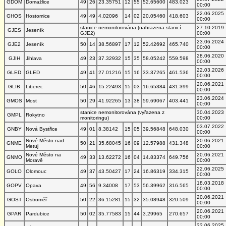
GDOM
Domažlice
49
26
23.35751
12
55
52.65600
483.023
00:00
22.06.2025
GHOS
Hostomice
49
49
4.02096
14
02
20.05460
418.603
00:00
stanice nemonitorována (nahrazena stanicí
27.10.2019
GJES
Jeseník
GJE2)
00:00
23.06.2024
GJE2
Jeseník
50
14
38.56897
17
12
52.42692
465.740
00:00
28.06.2020
GJIH
Jihlava
49
23
37.32932
15
35
58.05242
559.598
00:00
22.03.2026
GLED
GLED
49
41
27.01216
15
16
33.37265
461.536
00:00
20.06.2021
GLIB
Liberec
50
46
15.22493
15
03
16.65384
431.399
00:00
23.06.2024
GMOS
Most
50
29
41.92265
13
38
59.69067
403.441
00:00
stanice nemonitorována (vyřazena z
30.04.2023
GMPL
Rokytno
monitoringu)
00:00
03.07.2022
GNBY
Nová Bystřice
49
01
8.38142
15
05
39.56848
648.030
00:00
Nové Město nad
20.06.2021
GNME
50
21
35.68045
16
09
12.57988
431.348
Metuj
00:00
Nové Město na
20.06.2021
GNMO
49
33
13.62272
16
04
14.83374
649.756
Moravě
00:00
22.06.2025
GOLO
Olomouc
49
37
43.50427
17
24
16.86319
334.315
00:00
18.03.2018
GOPV
Opava
49
56
9.34008
17
53
56.39962
316.565
00:00
20.06.2021
GOST
Ostroměř
50
22
36.15281
15
32
35.08948
320.509
00:00
20.06.2021
GPAR
Pardubice
50
02
35.77583
15
44
3.29965
270.657
00:00
22.06.2025