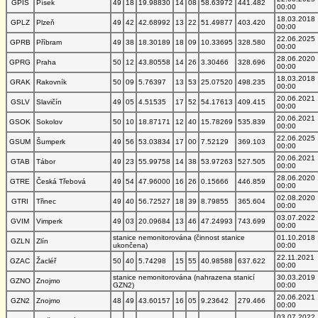
GPIS
Písek
49
18
19.98830
14
08
58.63972
441.482
00:00
18.03.2018
GPLZ
Plzeň
49
42
42.68992
13
22
51.49877
403.420
00:00
22.06.2025
GPRB
Příbram
49
38
18.30189
18
09
10.33695
328.580
00:00
28.06.2020
GPRG
Praha
50
12
43.80558
14
26
3.30466
328.696
00:00
18.03.2018
GRAK
Rakovník
50
09
5.76397
13
53
25.07520
498.235
00:00
20.06.2021
GSLV
Slavičín
49
05
4.51535
17
52
54.17613
409.415
00:00
20.06.2021
GSOK
Sokolov
50
10
18.87171
12
40
15.78269
535.839
00:00
22.06.2025
GSUM
Šumperk
49
56
53.03834
17
00
7.52129
369.103
00:00
20.06.2021
GTAB
Tábor
49
23
55.99758
14
38
53.97263
527.505
00:00
28.06.2020
GTRE
Česká Třebová
49
54
47.96000
16
26
0.15666
446.859
00:00
02.08.2020
GTRI
Třinec
49
40
56.72527
18
39
8.79855
365.604
00:00
03.07.2022
GVIM
Vimperk
49
03
20.09684
13
46
47.24993
743.699
00:00
stanice nemonitorována (činnost stanice
01.10.2018
GZLN
Zlín
ukončena)
00:00
22.11.2021
GZAC
Žacléř
50
40
5.74298
15
55
40.98588
637.622
00:00
stanice nemonitorována (nahrazena stanicí
30.03.2019
GZNO
Znojmo
GZN2)
00:00
20.06.2021
GZN2
Znojmo
48
49
43.60157
16
05
9.23642
279.466
00:00
03.07.2022