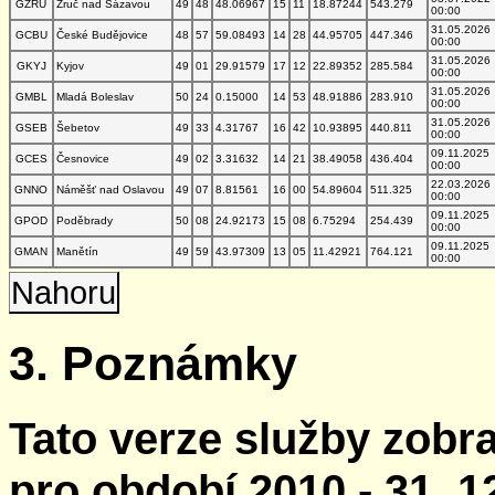
GZRU
Zruč nad Sázavou
49
48
48.06967
15
11
18.87244
543.279
00:00
31.05.2026
GCBU
České Budějovice
48
57
59.08493
14
28
44.95705
447.346
00:00
31.05.2026
GKYJ
Kyjov
49
01
29.91579
17
12
22.89352
285.584
00:00
31.05.2026
GMBL
Mladá Boleslav
50
24
0.15000
14
53
48.91886
283.910
00:00
31.05.2026
GSEB
Šebetov
49
33
4.31767
16
42
10.93895
440.811
00:00
09.11.2025
GCES
Česnovice
49
02
3.31632
14
21
38.49058
436.404
00:00
22.03.2026
GNNO
Náměšť nad Oslavou
49
07
8.81561
16
00
54.89604
511.325
00:00
09.11.2025
GPOD
Poděbrady
50
08
24.92173
15
08
6.75294
254.439
00:00
09.11.2025
GMAN
Manětín
49
59
43.97309
13
05
11.42921
764.121
00:00
Nahoru
3. Poznámky
Tato verze služby zobr
pro období 2010 - 31. 1