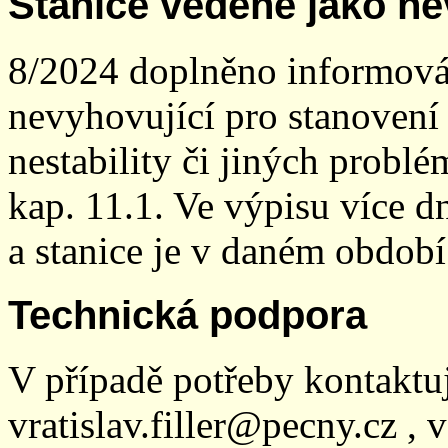
Stanice vedené jako ne
8/2024 doplněno informován
nevyhovující pro stanovení
nestability či jiných probl
kap. 11.1. Ve výpisu více dn
a stanice je v daném období
Technická podpora
V případě potřeby kontaktu
vratislav.filler@pecny.cz , 