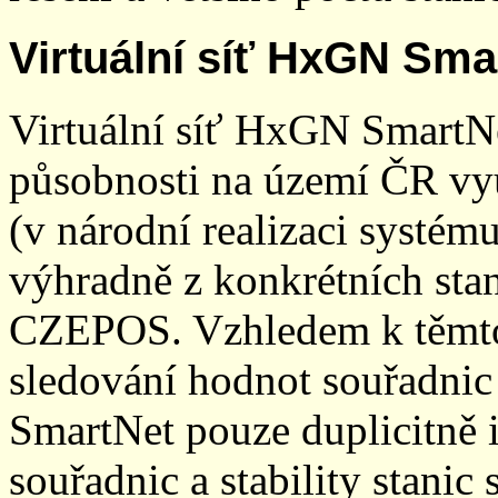
Virtuální síť HxGN Sma
Virtuální síť HxGN SmartN
působnosti na území ČR vyu
(v národní realizaci systé
výhradně z konkrétních stani
CZEPOS. Vzhledem k těmto
sledování hodnot souřadnic 
SmartNet pouze duplicitně
souřadnic a stability stani