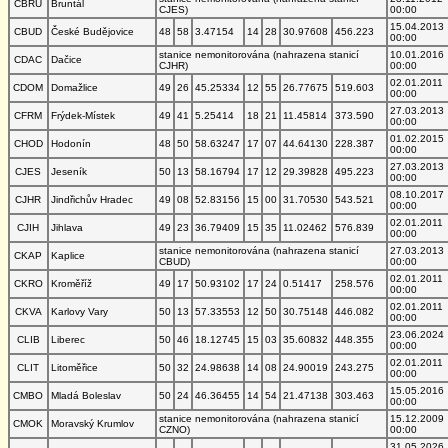
CBRU
Bruntál
CJES)
00:00
15.04.2013
CBUD
České Budějovice
48
58
3.47154
14
28
30.97608
456.223
00:00
stanice nemonitorována (nahrazena stanicí
10.01.2016
CDAC
Dačice
CJHR)
00:00
02.01.2011
CDOM
Domažlice
49
26
45.25334
12
55
26.77675
519.603
00:00
27.03.2013
CFRM
Frýdek-Místek
49
41
5.25414
18
21
11.45814
373.590
00:00
01.02.2015
CHOD
Hodonín
48
50
58.63247
17
07
44.64130
228.387
00:00
27.03.2013
CJES
Jeseník
50
13
58.16794
17
12
29.39828
495.223
00:00
08.10.2017
CJHR
Jindřichův Hradec
49
08
52.83156
15
00
31.70530
543.521
00:00
02.01.2011
CJIH
Jihlava
49
23
36.79409
15
35
11.02462
576.839
00:00
stanice nemonitorována (nahrazena stanicí
27.03.2013
CKAP
Kaplice
CBUD)
00:00
02.01.2011
CKRO
Kroměříž
49
17
50.93102
17
24
0.51417
258.576
00:00
02.01.2011
CKVA
Karlovy Vary
50
13
57.33553
12
50
30.75148
446.082
00:00
23.06.2024
CLIB
Liberec
50
46
18.12745
15
03
35.60832
448.355
00:00
02.01.2011
CLIT
Litoměřice
50
32
24.98638
14
08
24.90019
243.275
00:00
15.05.2016
CMBO
Mladá Boleslav
50
24
46.36455
14
54
21.47138
303.463
00:00
stanice nemonitorována (nahrazena stanicí
15.12.2009
CMOK
Moravský Krumlov
CZNO)
00:00
31.05.2026