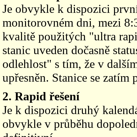
Je obvykle k dispozici prvn
monitorovném dni, mezi 8:
kvalitě použitých "ultra ra
stanic uveden dočasně stat
odlehlost" s tím, že v další
upřesněn. Stanice se zatím
2. Rapid řešení
Je k dispozici druhý kalen
obvykle v průběhu dopoledne