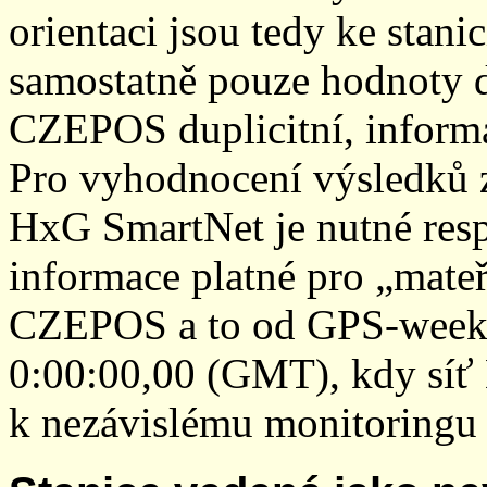
orientaci jsou tedy ke sta
samostatně pouze hodnoty den
CZEPOS duplicitní, inform
Pro vyhodnocení výsledků z
HxG SmartNet je nutné resp
informace platné pro „mateř
CZEPOS a to od GPS-week 2
0:00:00,00 (GMT), kdy sí
k nezávislému monitoringu 