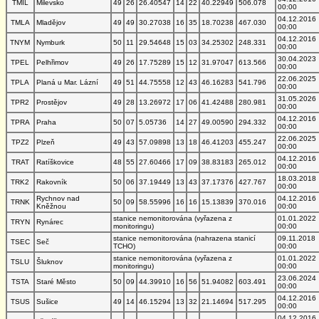
TMIL
Milevsko
49
26
26.40547
14
22
40.22949
506.078
00:00
04.12.2016
TMLA
Mladějov
49
49
30.27038
16
35
18.70238
467.030
00:00
04.12.2016
TNYM
Nymburk
50
11
29.54648
15
03
34.25302
248.331
00:00
30.04.2023
TPEL
Pelhřimov
49
26
17.75289
15
12
31.97047
613.566
00:00
22.06.2025
TPLA
Planá u Mar. Lázní
49
51
44.75558
12
43
46.16283
541.796
00:00
31.05.2026
TPR2
Prostějov
49
28
13.26972
17
06
41.42488
280.981
00:00
04.12.2016
TPRA
Praha
50
07
5.05736
14
27
49.00590
294.332
00:00
22.06.2025
TPZ2
Plzeň
49
43
57.09898
13
18
46.41203
455.247
00:00
04.12.2016
TRAT
Ratíškovice
48
55
27.60466
17
09
38.83183
265.012
00:00
18.03.2018
TRK2
Rakovník
50
06
37.19449
13
43
37.17376
427.767
00:00
Rychnov nad
04.12.2016
TRNK
50
09
58.55996
16
16
15.13839
370.016
Kněžnou
00:00
stanice nemonitorována (vyřazena z
01.01.2022
TRYN
Rynárec
monitoringu)
00:00
stanice nemonitorována (nahrazena stanicí
09.11.2018
TSEC
Seč
TCHO)
00:00
stanice nemonitorována (vyřazena z
01.01.2022
TSLU
Šluknov
monitoringu)
00:00
23.06.2024
TSTA
Staré Město
50
09
44.39910
16
56
51.94082
603.491
00:00
04.12.2016
TSUS
Sušice
49
14
46.15294
13
32
21.14694
517.295
00:00
04.12.2016