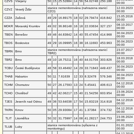
CZVS
Všejany
50
15
25.52884
14
56
54.02748
250.188
00:00
stanice nemonitorována (nahrazena stanicí
12.03.2023
CZVZ
Veselý Žďár
CZCI)
00:00
15.05.2016
CZZA
Zašová
49
29
16.89175
18
02
29.79474
416.842
00:00
08.10.2017
MOKR
Moravský Krumlov
49
02
36.86148
16
18
22.03634
327.157
00:00
30.04.2023
TBEN
Benešov
49
46
44.83842
14
40
55.47454
414.968
00:00
30.04.2023
TBOS
Boskovice
49
29
16.09995
16
38
16.11693
453.963
00:00
stanice nemonitorována (nahrazena stanicí
23.07.2017
TBRN
Brno
TBR2)
00:00
18.03.2018
TBR2
Brno
49
10
18.75211
16
40
44.01704
303.826
00:00
30.04.2023
TCBU
České Budějovice
48
58
33.46492
14
29
33.71843
449.437
00:00
30.04.2023
THAB
Habartov
50
11
7.61639
12
33
8.32478
576.346
00:00
04.12.2016
TCHM
Chomutov
50
27
26.17593
13
24
5.45441
406.613
00:00
23.06.2024
TCHO
Chotěboř
49
42
42.06217
15
40
21.54256
603.954
00:00
04.12.2016
TJES
Jeseník nad Odrou
49
36
53.64038
17
54
15.83219
314.918
00:00
04.12.2016
TKRN
Krnov
50
05
29.93084
17
41
1.37384
374.732
00:00
23.06.2024
TLIT
Litoměřice
50
32
31.75997
14
08
41.28217
244.753
00:00
stanice nemonitorována (vyřazena z
01.01.2022
TLUB
Luby
monitoringu)
00:00
04.12.2016