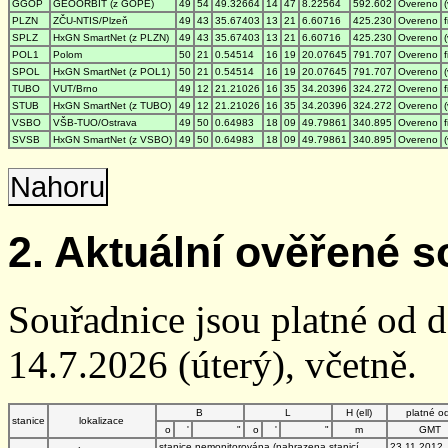
GGOP
GEOORBIT (z GOPE)
49
54
49.32664
14
47
8.22564
592.602
Overeno
PLZN
ZČU-NTIS/Plzeň
49
43
35.67403
13
21
6.60716
425.230
Overeno
SPLZ
HxGN SmartNet (z PLZN)
49
43
35.67403
13
21
6.60716
425.230
Overeno
POL1
Polom
50
21
0.54514
16
19
20.07645
791.707
Overeno
SPOL
HxGN SmartNet (z POL1)
50
21
0.54514
16
19
20.07645
791.707
Overeno
TUBO
VUT/Brno
49
12
21.21026
16
35
34.20396
324.272
Overeno
STUB
HxGN SmartNet (z TUBO)
49
12
21.21026
16
35
34.20396
324.272
Overeno
VSBO
VŠB-TUO/Ostrava
49
50
0.64983
18
09
49.79861
340.895
Overeno
SVSB
HxGN SmartNet (z VSBO)
49
50
0.64983
18
09
49.79861
340.895
Overeno
Nahoru
2. Aktuální ověřené s
Souřadnice jsou platné od 
14.7.2026 (úterý), včetně.
B
L
H (ell)
platné o
stanice
lokalizace
o
'
"
o
'
"
m
GMT
stanice nemonitorována (nahrazena stanicí
23.11.2012