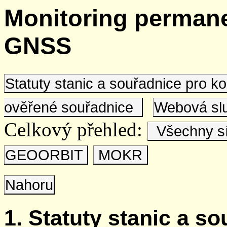
Monitoring permane
GNSS
Statuty stanic a souřadnice pro 
ověřené souřadnice
Webová s
Celkový přehled:
Všechny s
GEOORBIT
MOKR
Nahoru
1. Statuty stanic a s