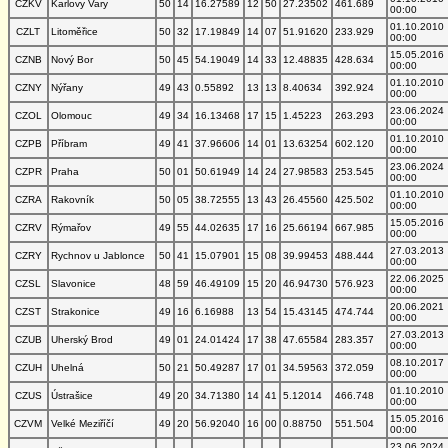
CZKV
Karlovy Vary
50
14
16.27589
12
50
27.23502
461.689
00:00
01.10.2010
CZLT
Litoměřice
50
32
17.19849
14
07
51.91620
233.929
00:00
15.05.2016
CZNB
Nový Bor
50
45
54.19049
14
33
12.48835
428.634
00:00
01.10.2010
CZNY
Nýřany
49
43
0.55892
13
13
8.40634
392.924
00:00
23.06.2024
CZOL
Olomouc
49
34
16.13468
17
15
1.45223
263.293
00:00
01.10.2010
CZPB
Příbram
49
41
37.96606
14
01
13.63254
602.120
00:00
23.06.2024
CZPR
Praha
50
01
50.61949
14
24
27.98583
253.545
00:00
01.10.2010
CZRA
Rakovník
50
05
38.72555
13
43
26.45560
425.502
00:00
15.05.2016
CZRV
Rýmařov
49
55
44.02635
17
16
25.66194
667.985
00:00
27.03.2013
CZRY
Rychnov u Jablonce
50
41
15.07901
15
08
39.99453
488.444
00:00
22.06.2025
CZSL
Slavonice
48
59
46.49109
15
20
46.94730
576.923
00:00
20.06.2021
CZST
Strakonice
49
16
6.16988
13
54
15.43145
474.744
00:00
27.03.2013
CZUB
Uherský Brod
49
01
24.01424
17
38
47.65584
283.357
00:00
08.10.2017
CZUH
Uhelná
50
21
50.49287
17
01
34.59563
372.059
00:00
01.10.2010
CZUS
Ústrašice
49
20
34.71380
14
41
5.12014
466.748
00:00
15.05.2016
CZVM
Velké Meziříčí
49
20
56.92040
16
00
0.88750
551.504
00:00
23.06.2024