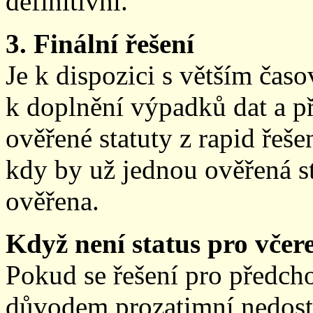
definitivní.
3. Finální řešení
Je k dispozici s větším ča
k doplnění výpadků dat a př
ověřené statuty z rapid řeše
kdy by už jednou ověřená st
ověřena.
Když není status pro včere
Pokud se řešení pro předch
důvodem prozatimní nedostup