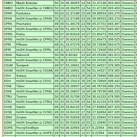
CMBO
Mladá Boleslav
50
24
46.36455
14
54
21.47138
303.463
Overeno
SMBO
HxGN SmartNet (z CMBO)
50
24
46.36455
14
54
21.47138
303.463
Overeno
CPAR
Pardubice
50
02
22.37198
15
46
59.68533
283.270
Overeno
SPAR
HxGN SmartNet (z CPAR)
50
02
22.37198
15
46
59.68533
283.270
Overeno
CPRA
Prachatice
49
00
51.48178
13
59
45.37701
645.397
Overeno
SPRA
HxGN SmartNet (z CPRA)
49
00
51.48178
13
59
45.37701
645.397
Overeno
CPRG
Praha
50
07
30.82619
14
27
21.80473
356.025
Overeno
SPRG
HxGN SmartNet (z CPRG)
50
07
30.82619
14
27
21.80473
356.025
Overeno
CPRI
Příbram
49
41
16.07279
13
59
53.72838
583.675
Overeno
SPRI
HxGN SmartNet (z CPRI)
49
41
16.07279
13
59
53.72838
583.675
Overeno
CRAK
Rakovník
50
06
8.60182
13
43
45.25330
381.872
Overeno
SRAK
HxGN SmartNet (z CRAK)
50
06
8.60182
13
43
45.25330
381.872
Overeno
CSUM
Šumperk
49
57
53.16941
16
58
51.44527
378.365
Overeno
SSUM
HxGN SmartNet (z CSUM)
49
57
53.16941
16
58
51.44527
378.365
Overeno
CSVI
Svitavy
49
45
28.15413
16
28
16.70846
498.442
Overeno
SSVI
HxGN SmartNet (z CSVI)
49
45
28.15413
16
28
16.70846
498.442
Overeno
CTAB
Tábor
49
24
35.26837
14
40
48.78739
496.233
Overeno
STAB
HxGN SmartNet (z CTAB)
49
24
35.26837
14
40
48.78739
496.233
Overeno
CTRU
Trutnov
50
33
45.51706
15
54
30.41233
478.595
Overeno
STRU
HxGN SmartNet (z CTRU)
50
33
45.51706
15
54
30.41233
478.595
Overeno
CVSE
Vsetín
49
20
16.84132
17
59
27.64664
407.325
Overeno
SVSE
HxGN SmartNet (z CVSE)
49
20
16.84132
17
59
27.64664
407.325
Overeno
CZNO
Znojmo
48
51
50.52628
16
02
21.03940
373.844
Overeno
SZNO
HxGN SmartNet (z CZNO)
48
51
50.52628
16
02
21.03940
373.844
Overeno
GOPE
Pecný/Ondřejov
49
54
49.32664
14
47
8.22564
592.602
Overeno
SGOP
HxGN SmartNet (z GOPE)
49
54
49.32664
14
47
8.22564
592.602
Overeno