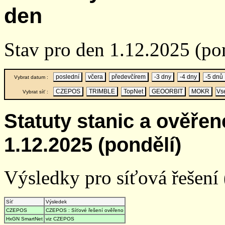
den
Stav pro den 1.12.2025 (po
poslední
včera
předevčírem
-3 dny
-4 dny
-5 dnů
Vybrat datum :
CZEPOS
TRIMBLE
TopNet
GEOORBIT
MOKR
Vs
Vybrat síť :
Statuty stanic a ověře
1.12.2025 (pondělí)
Výsledky pro síťová řešení (
Síť
Výsledek
CZEPOS
CZEPOS : Síťové řešení ověřeno
HxGN SmartNet
viz CZEPOS