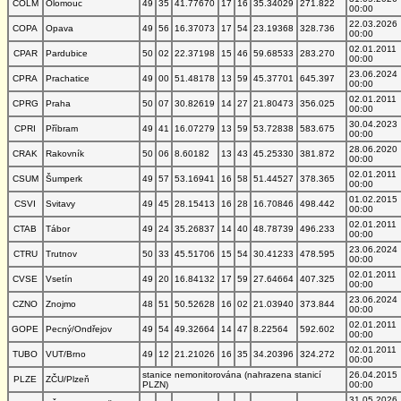
COLM
Olomouc
49
35
41.77670
17
16
35.34029
271.822
00:00
22.03.2026
COPA
Opava
49
56
16.37073
17
54
23.19368
328.736
00:00
02.01.2011
CPAR
Pardubice
50
02
22.37198
15
46
59.68533
283.270
00:00
23.06.2024
CPRA
Prachatice
49
00
51.48178
13
59
45.37701
645.397
00:00
02.01.2011
CPRG
Praha
50
07
30.82619
14
27
21.80473
356.025
00:00
30.04.2023
CPRI
Příbram
49
41
16.07279
13
59
53.72838
583.675
00:00
28.06.2020
CRAK
Rakovník
50
06
8.60182
13
43
45.25330
381.872
00:00
02.01.2011
CSUM
Šumperk
49
57
53.16941
16
58
51.44527
378.365
00:00
01.02.2015
CSVI
Svitavy
49
45
28.15413
16
28
16.70846
498.442
00:00
02.01.2011
CTAB
Tábor
49
24
35.26837
14
40
48.78739
496.233
00:00
23.06.2024
CTRU
Trutnov
50
33
45.51706
15
54
30.41233
478.595
00:00
02.01.2011
CVSE
Vsetín
49
20
16.84132
17
59
27.64664
407.325
00:00
23.06.2024
CZNO
Znojmo
48
51
50.52628
16
02
21.03940
373.844
00:00
02.01.2011
GOPE
Pecný/Ondřejov
49
54
49.32664
14
47
8.22564
592.602
00:00
02.01.2011
TUBO
VUT/Brno
49
12
21.21026
16
35
34.20396
324.272
00:00
stanice nemonitorována (nahrazena stanicí
26.04.2015
PLZE
ZČU/Plzeň
PLZN)
00:00
31.05.2026