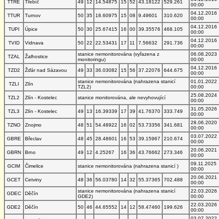
TTRE
Třebíč
49
12
14.54875
15
52
43.18122
529.261
00:00
04.12.2016
TTUR
Turnov
50
35
18.60975
15
08
9.49601
310.620
00:00
04.12.2016
TUPI
Úpice
50
30
25.67415
16
00
39.35576
468.105
00:00
04.12.2016
TVID
Vidnava
50
22
22.53431
17
11
7.56632
291.736
00:00
stanice nemonitorována (vyřazena z
06.08.2023
TZAL
Žalhostice
monitoringu)
00:00
04.12.2016
TZD2
Žďár nad Sázavou
49
33
36.03082
15
56
37.22076
644.675
00:00
stanice nemonitorována (nahrazena stanicí
01.01.2022
TZLI
Zlín
TZL2)
00:00
25.08.2024
TZL2
Zlín - Kostelec
stanice monitorována, ale nevyhovující
00:00
31.05.2026
TZL3
Zlín - Kostelec
49
13
16.39339
17
39
41.76370
333.749
00:00
28.06.2020
TZNO
Znojmo
48
51
54.48922
16
02
53.73356
341.681
00:00
03.07.2022
GBRE
Břeclav
48
45
28.48601
16
53
39.15967
210.674
00:00
20.06.2021
GBRN
Brno
49
12
4.25267
16
36
43.76662
273.346
00:00
09.11.2025
GCIM
Čimelice
stanice nemonitorována (nahrazena stanicí )
00:00
20.06.2021
GCET
Cetviny
48
36
56.03780
14
32
55.37365
702.488
00:00
stanice nemonitorována (nahrazena stanicí
22.03.2026
GDEC
Děčín
GDE2)
00:00
22.03.2026
GDE2
Děčín
50
46
44.65552
14
12
58.47460
199.626
00:00
03.07.2022