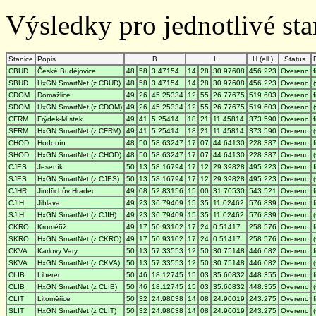
Výsledky pro jednotlivé stan
Stanice
Popis
B
L
H (ell.)
Status
CBUD
České Budějovice
48
58
3.47154
14
28
30.97608
456.223
Overeno
SBUD
HxGN SmartNet (z CBUD)
48
58
3.47154
14
28
30.97608
456.223
Overeno
CDOM
Domažlice
49
26
45.25334
12
55
26.77675
519.603
Overeno
SDOM
HxGN SmartNet (z CDOM)
49
26
45.25334
12
55
26.77675
519.603
Overeno
CFRM
Frýdek-Místek
49
41
5.25414
18
21
11.45814
373.590
Overeno
SFRM
HxGN SmartNet (z CFRM)
49
41
5.25414
18
21
11.45814
373.590
Overeno
CHOD
Hodonín
48
50
58.63247
17
07
44.64130
228.387
Overeno
SHOD
HxGN SmartNet (z CHOD)
48
50
58.63247
17
07
44.64130
228.387
Overeno
CJES
Jeseník
50
13
58.16794
17
12
29.39828
495.223
Overeno
SJES
HxGN SmartNet (z CJES)
50
13
58.16794
17
12
29.39828
495.223
Overeno
CJHR
Jindřichův Hradec
49
08
52.83156
15
00
31.70530
543.521
Overeno
CJIH
Jihlava
49
23
36.79409
15
35
11.02462
576.839
Overeno
SJIH
HxGN SmartNet (z CJIH)
49
23
36.79409
15
35
11.02462
576.839
Overeno
CKRO
Kroměříž
49
17
50.93102
17
24
0.51417
258.576
Overeno
SKRO
HxGN SmartNet (z CKRO)
49
17
50.93102
17
24
0.51417
258.576
Overeno
CKVA
Karlovy Vary
50
13
57.33553
12
50
30.75148
446.082
Overeno
SKVA
HxGN SmartNet (z CKVA)
50
13
57.33553
12
50
30.75148
446.082
Overeno
CLIB
Liberec
50
46
18.12745
15
03
35.60832
448.355
Overeno
CLIB
HxGN SmartNet (z CLIB)
50
46
18.12745
15
03
35.60832
448.355
Overeno
CLIT
Litoměřice
50
32
24.98638
14
08
24.90019
243.275
Overeno
SLIT
HxGN SmartNet (z CLIT)
50
32
24.98638
14
08
24.90019
243.275
Overeno