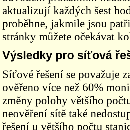
aktualizují každých šest h
proběhne, jakmile jsou patř
stránky můžete očekávat kol
Výsledky pro síťová ře
Síťové řešení se považuje z
ověřeno více než 60% monit
změny polohy většího počt
neověření sítě také nedostu
řešení u většího počtu stani