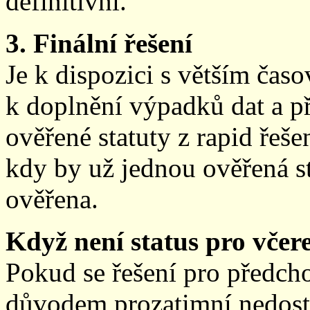
definitivní.
3. Finální řešení
Je k dispozici s větším ča
k doplnění výpadků dat a př
ověřené statuty z rapid řeše
kdy by už jednou ověřená st
ověřena.
Když není status pro včere
Pokud se řešení pro předch
důvodem prozatimní nedostup