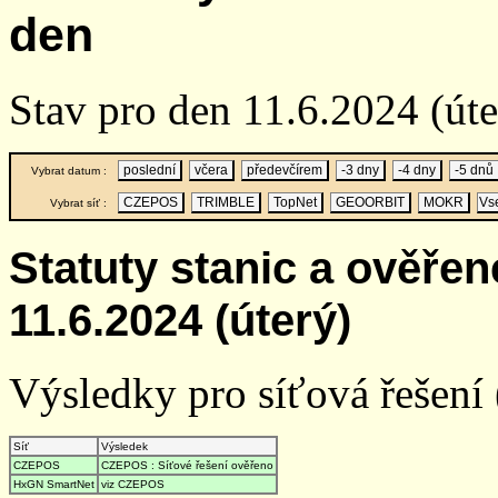
den
Stav pro den 11.6.2024 (út
poslední
včera
předevčírem
-3 dny
-4 dny
-5 dnů
Vybrat datum :
CZEPOS
TRIMBLE
TopNet
GEOORBIT
MOKR
Vs
Vybrat síť :
Statuty stanic a ověře
11.6.2024 (úterý)
Výsledky pro síťová řešení (
Síť
Výsledek
CZEPOS
CZEPOS : Síťové řešení ověřeno
HxGN SmartNet
viz CZEPOS