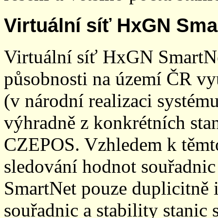
Virtuální síť HxGN Sma
Virtuální síť HxGN SmartN
působnosti na území ČR vyu
(v národní realizaci systé
výhradně z konkrétních stani
CZEPOS. Vzhledem k těmto
sledování hodnot souřadnic 
SmartNet pouze duplicitně
souřadnic a stability stani