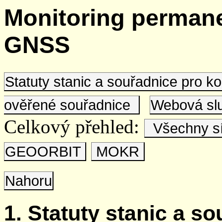
Monitoring permane
GNSS
Statuty stanic a souřadnice pro 
ověřené souřadnice
Webová s
Celkový přehled:
Všechny s
GEOORBIT
MOKR
Nahoru
1. Statuty stanic a s