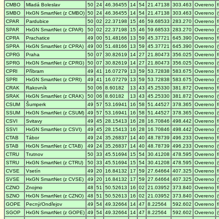
CMBO
Mladá Boleslav
50
24
46.36455
14
54
21.47138
303.463
Overeno
SMBO
HxGN SmartNet (z CMBO)
50
24
46.36455
14
54
21.47138
303.463
Overeno
CPAR
Pardubice
50
02
22.37198
15
46
59.68533
283.270
Overeno
SPAR
HxGN SmartNet (z CPAR)
50
02
22.37198
15
46
59.68533
283.270
Overeno
CPRA
Prachatice
49
00
51.48166
13
59
45.37721
645.390
Overeno
SPRA
HxGN SmartNet (z CPRA)
49
00
51.48166
13
59
45.37721
645.390
Overeno
CPRG
Praha
50
07
30.82619
14
27
21.80473
356.025
Overeno
SPRG
HxGN SmartNet (z CPRG)
50
07
30.82619
14
27
21.80473
356.025
Overeno
CPRI
Příbram
49
41
16.07279
13
59
53.72838
583.675
Overeno
SPRI
HxGN SmartNet (z CPRI)
49
41
16.07279
13
59
53.72838
583.675
Overeno
CRAK
Rakovník
50
06
8.60182
13
43
45.25330
381.872
Overeno
SRAK
HxGN SmartNet (z CRAK)
50
06
8.60182
13
43
45.25330
381.872
Overeno
CSUM
Šumperk
49
57
53.16941
16
58
51.44527
378.365
Overeno
SSUM
HxGN SmartNet (z CSUM)
49
57
53.16941
16
58
51.44527
378.365
Overeno
CSVI
Svitavy
49
45
28.15413
16
28
16.70846
498.442
Overeno
SSVI
HxGN SmartNet (z CSVI)
49
45
28.15413
16
28
16.70846
498.442
Overeno
CTAB
Tábor
49
24
35.26837
14
40
48.78739
496.233
Overeno
STAB
HxGN SmartNet (z CTAB)
49
24
35.26837
14
40
48.78739
496.233
Overeno
CTRU
Trutnov
50
33
45.51694
15
54
30.41208
478.595
Overeno
STRU
HxGN SmartNet (z CTRU)
50
33
45.51694
15
54
30.41208
478.595
Overeno
CVSE
Vsetín
49
20
16.84132
17
59
27.64664
407.325
Overeno
SVSE
HxGN SmartNet (z CVSE)
49
20
16.84132
17
59
27.64664
407.325
Overeno
CZNO
Znojmo
48
51
50.52613
16
02
21.03952
373.840
Overeno
SZNO
HxGN SmartNet (z CZNO)
48
51
50.52613
16
02
21.03952
373.840
Overeno
GOPE
Pecný/Ondřejov
49
54
49.32664
14
47
8.22564
592.602
Overeno
SGOP
HxGN SmartNet (z GOPE)
49
54
49.32664
14
47
8.22564
592.602
Overeno