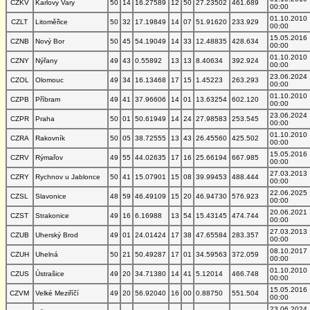
CZKV
Karlovy Vary
50
14
16.27589
12
50
27.23502
461.689
00:00
01.10.2010
CZLT
Litoměřice
50
32
17.19849
14
07
51.91620
233.929
00:00
15.05.2016
CZNB
Nový Bor
50
45
54.19049
14
33
12.48835
428.634
00:00
01.10.2010
CZNY
Nýřany
49
43
0.55892
13
13
8.40634
392.924
00:00
23.06.2024
CZOL
Olomouc
49
34
16.13468
17
15
1.45223
263.293
00:00
01.10.2010
CZPB
Příbram
49
41
37.96606
14
01
13.63254
602.120
00:00
23.06.2024
CZPR
Praha
50
01
50.61949
14
24
27.98583
253.545
00:00
01.10.2010
CZRA
Rakovník
50
05
38.72555
13
43
26.45560
425.502
00:00
15.05.2016
CZRV
Rýmařov
49
55
44.02635
17
16
25.66194
667.985
00:00
27.03.2013
CZRY
Rychnov u Jablonce
50
41
15.07901
15
08
39.99453
488.444
00:00
22.06.2025
CZSL
Slavonice
48
59
46.49109
15
20
46.94730
576.923
00:00
20.06.2021
CZST
Strakonice
49
16
6.16988
13
54
15.43145
474.744
00:00
27.03.2013
CZUB
Uherský Brod
49
01
24.01424
17
38
47.65584
283.357
00:00
08.10.2017
CZUH
Uhelná
50
21
50.49287
17
01
34.59563
372.059
00:00
01.10.2010
CZUS
Ústrašice
49
20
34.71380
14
41
5.12014
466.748
00:00
15.05.2016
CZVM
Velké Meziříčí
49
20
56.92040
16
00
0.88750
551.504
00:00
23.06.2024