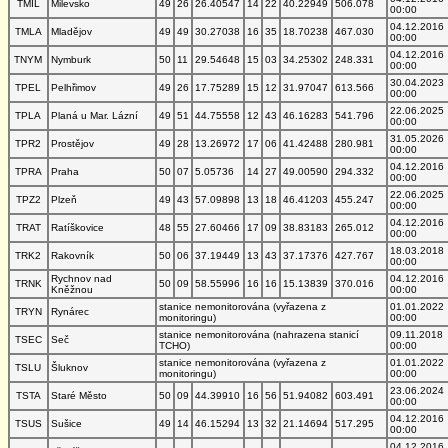
TMIL
Milevsko
49
26
26.40547
14
22
40.22949
506.078
00:00
04.12.2016
TMLA
Mladějov
49
49
30.27038
16
35
18.70238
467.030
00:00
04.12.2016
TNYM
Nymburk
50
11
29.54648
15
03
34.25302
248.331
00:00
30.04.2023
TPEL
Pelhřimov
49
26
17.75289
15
12
31.97047
613.566
00:00
22.06.2025
TPLA
Planá u Mar. Lázní
49
51
44.75558
12
43
46.16283
541.796
00:00
31.05.2026
TPR2
Prostějov
49
28
13.26972
17
06
41.42488
280.981
00:00
04.12.2016
TPRA
Praha
50
07
5.05736
14
27
49.00590
294.332
00:00
22.06.2025
TPZ2
Plzeň
49
43
57.09898
13
18
46.41203
455.247
00:00
04.12.2016
TRAT
Ratíškovice
48
55
27.60466
17
09
38.83183
265.012
00:00
18.03.2018
TRK2
Rakovník
50
06
37.19449
13
43
37.17376
427.767
00:00
Rychnov nad
04.12.2016
TRNK
50
09
58.55996
16
16
15.13839
370.016
Kněžnou
00:00
stanice nemonitorována (vyřazena z
01.01.2022
TRYN
Rynárec
monitoringu)
00:00
stanice nemonitorována (nahrazena stanicí
09.11.2018
TSEC
Seč
TCHO)
00:00
stanice nemonitorována (vyřazena z
01.01.2022
TSLU
Šluknov
monitoringu)
00:00
23.06.2024
TSTA
Staré Město
50
09
44.39910
16
56
51.94082
603.491
00:00
04.12.2016
TSUS
Sušice
49
14
46.15294
13
32
21.14694
517.295
00:00
04.12.2016