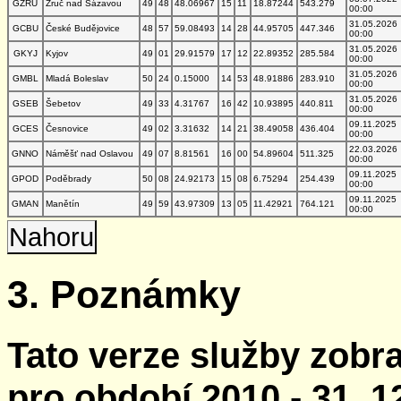
GZRU
Zruč nad Sázavou
49
48
48.06967
15
11
18.87244
543.279
00:00
31.05.2026
GCBU
České Budějovice
48
57
59.08493
14
28
44.95705
447.346
00:00
31.05.2026
GKYJ
Kyjov
49
01
29.91579
17
12
22.89352
285.584
00:00
31.05.2026
GMBL
Mladá Boleslav
50
24
0.15000
14
53
48.91886
283.910
00:00
31.05.2026
GSEB
Šebetov
49
33
4.31767
16
42
10.93895
440.811
00:00
09.11.2025
GCES
Česnovice
49
02
3.31632
14
21
38.49058
436.404
00:00
22.03.2026
GNNO
Náměšť nad Oslavou
49
07
8.81561
16
00
54.89604
511.325
00:00
09.11.2025
GPOD
Poděbrady
50
08
24.92173
15
08
6.75294
254.439
00:00
09.11.2025
GMAN
Manětín
49
59
43.97309
13
05
11.42921
764.121
00:00
Nahoru
3. Poznámky
Tato verze služby zobr
pro období 2010 - 31. 1