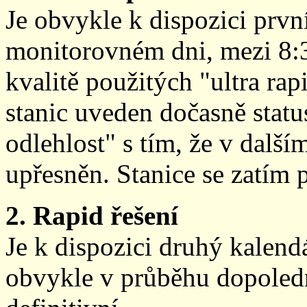
Je obvykle k dispozici prvn
monitorovném dni, mezi 8:
kvalitě použitých "ultra ra
stanic uveden dočasně stat
odlehlost" s tím, že v další
upřesněn. Stanice se zatím
2. Rapid řešení
Je k dispozici druhý kalen
obvykle v průběhu dopoledne