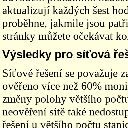
aktualizují každých šest h
proběhne, jakmile jsou patř
stránky můžete očekávat kol
Výsledky pro síťová ře
Síťové řešení se považuje z
ověřeno více než 60% monit
změny polohy většího počt
neověření sítě také nedostu
řešení u většího počtu stani