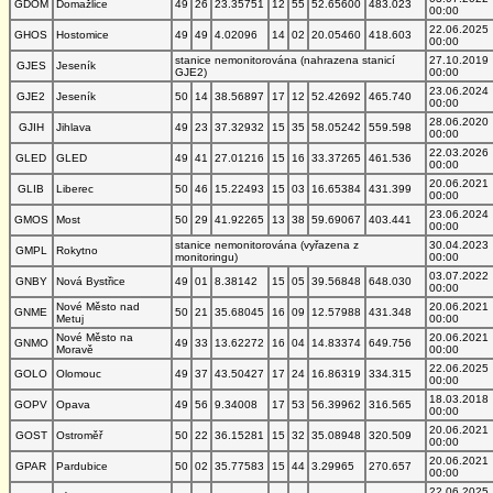
GDOM
Domažlice
49
26
23.35751
12
55
52.65600
483.023
00:00
22.06.2025
GHOS
Hostomice
49
49
4.02096
14
02
20.05460
418.603
00:00
stanice nemonitorována (nahrazena stanicí
27.10.2019
GJES
Jeseník
GJE2)
00:00
23.06.2024
GJE2
Jeseník
50
14
38.56897
17
12
52.42692
465.740
00:00
28.06.2020
GJIH
Jihlava
49
23
37.32932
15
35
58.05242
559.598
00:00
22.03.2026
GLED
GLED
49
41
27.01216
15
16
33.37265
461.536
00:00
20.06.2021
GLIB
Liberec
50
46
15.22493
15
03
16.65384
431.399
00:00
23.06.2024
GMOS
Most
50
29
41.92265
13
38
59.69067
403.441
00:00
stanice nemonitorována (vyřazena z
30.04.2023
GMPL
Rokytno
monitoringu)
00:00
03.07.2022
GNBY
Nová Bystřice
49
01
8.38142
15
05
39.56848
648.030
00:00
Nové Město nad
20.06.2021
GNME
50
21
35.68045
16
09
12.57988
431.348
Metuj
00:00
Nové Město na
20.06.2021
GNMO
49
33
13.62272
16
04
14.83374
649.756
Moravě
00:00
22.06.2025
GOLO
Olomouc
49
37
43.50427
17
24
16.86319
334.315
00:00
18.03.2018
GOPV
Opava
49
56
9.34008
17
53
56.39962
316.565
00:00
20.06.2021
GOST
Ostroměř
50
22
36.15281
15
32
35.08948
320.509
00:00
20.06.2021
GPAR
Pardubice
50
02
35.77583
15
44
3.29965
270.657
00:00
22.06.2025