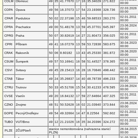
COLM
Olomouc
49
35
41.77670
17
16
35.34029
271.822
00:00
22.03.2026
COPA
Opava
49
56
16.37073
17
54
23.19368
328.736
00:00
02.01.2011
CPAR
Pardubice
50
02
22.37198
15
46
59.68533
283.270
00:00
23.06.2024
CPRA
Prachatice
49
00
51.48178
13
59
45.37701
645.397
00:00
02.01.2011
CPRG
Praha
50
07
30.82619
14
27
21.80473
356.025
00:00
30.04.2023
CPRI
Příbram
49
41
16.07279
13
59
53.72838
583.675
00:00
28.06.2020
CRAK
Rakovník
50
06
8.60182
13
43
45.25330
381.872
00:00
02.01.2011
CSUM
Šumperk
49
57
53.16941
16
58
51.44527
378.365
00:00
01.02.2015
CSVI
Svitavy
49
45
28.15413
16
28
16.70846
498.442
00:00
02.01.2011
CTAB
Tábor
49
24
35.26837
14
40
48.78739
496.233
00:00
23.06.2024
CTRU
Trutnov
50
33
45.51706
15
54
30.41233
478.595
00:00
02.01.2011
CVSE
Vsetín
49
20
16.84132
17
59
27.64664
407.325
00:00
23.06.2024
CZNO
Znojmo
48
51
50.52628
16
02
21.03940
373.844
00:00
02.01.2011
GOPE
Pecný/Ondřejov
49
54
49.32664
14
47
8.22564
592.602
00:00
02.01.2011
TUBO
VUT/Brno
49
12
21.21026
16
35
34.20396
324.272
00:00
stanice nemonitorována (nahrazena stanicí
26.04.2015
PLZE
ZČU/Plzeň
PLZN)
00:00
31.05.2026