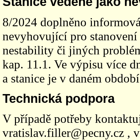
Stanice vedené jako ne
8/2024 doplněno informován
nevyhovující pro stanovení
nestability či jiných probl
kap. 11.1. Ve výpisu více dn
a stanice je v daném období
Technická podpora
V případě potřeby kontaktu
vratislav.filler@pecny.cz , 