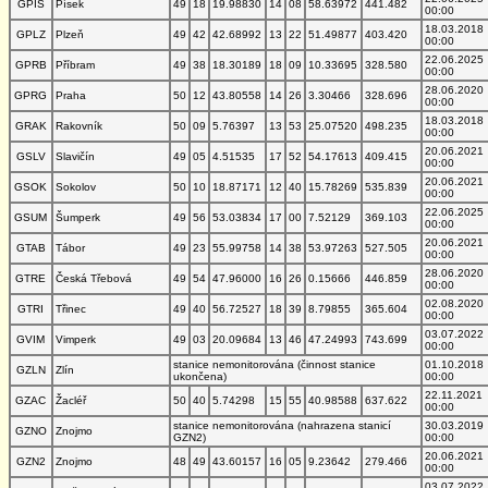
GPIS
Písek
49
18
19.98830
14
08
58.63972
441.482
00:00
18.03.2018
GPLZ
Plzeň
49
42
42.68992
13
22
51.49877
403.420
00:00
22.06.2025
GPRB
Příbram
49
38
18.30189
18
09
10.33695
328.580
00:00
28.06.2020
GPRG
Praha
50
12
43.80558
14
26
3.30466
328.696
00:00
18.03.2018
GRAK
Rakovník
50
09
5.76397
13
53
25.07520
498.235
00:00
20.06.2021
GSLV
Slavičín
49
05
4.51535
17
52
54.17613
409.415
00:00
20.06.2021
GSOK
Sokolov
50
10
18.87171
12
40
15.78269
535.839
00:00
22.06.2025
GSUM
Šumperk
49
56
53.03834
17
00
7.52129
369.103
00:00
20.06.2021
GTAB
Tábor
49
23
55.99758
14
38
53.97263
527.505
00:00
28.06.2020
GTRE
Česká Třebová
49
54
47.96000
16
26
0.15666
446.859
00:00
02.08.2020
GTRI
Třinec
49
40
56.72527
18
39
8.79855
365.604
00:00
03.07.2022
GVIM
Vimperk
49
03
20.09684
13
46
47.24993
743.699
00:00
stanice nemonitorována (činnost stanice
01.10.2018
GZLN
Zlín
ukončena)
00:00
22.11.2021
GZAC
Žacléř
50
40
5.74298
15
55
40.98588
637.622
00:00
stanice nemonitorována (nahrazena stanicí
30.03.2019
GZNO
Znojmo
GZN2)
00:00
20.06.2021
GZN2
Znojmo
48
49
43.60157
16
05
9.23642
279.466
00:00
03.07.2022