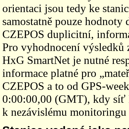
orientaci jsou tedy ke sta
samostatně pouze hodnoty den
CZEPOS duplicitní, inform
Pro vyhodnocení výsledků z
HxG SmartNet je nutné resp
informace platné pro „mateř
CZEPOS a to od GPS-week 2
0:00:00,00 (GMT), kdy sí
k nezávislému monitoringu 