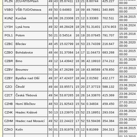
PLZN
ZČU-NTIS/Plzeň
49
43
35.67411
13
21
6.60744
425.227
00:00
01.02.2015
VSBO
VŠB-TUO/Ostrava
49
50
0.64983
18
09
49.79861
340.895
00:00
28.06.2015
KUNZ
Kunžak
49
06
26.23308
15
12
3.33383
702.511
00:00
23.06.2024
LYSH
Lysá hora
49
32
46.28428
18
26
51.31401
1374.903
00:00
15.05.2016
POL1
Polom
50
21
0.54514
16
19
20.07645
791.707
00:00
28.06.2020
CZBC
Břeclav
48
45
15.02799
16
53
23.74339
216.647
00:00
01.02.2015
CZBO
Bohdalovice
48
44
31.37084
14
17
11.04473
683.268
00:00
31.05.2026
CZBR
Brno
49
12
14.43942
16
36
42.19910
274.212
00:00
27.03.2013
CZBV
Broumov
50
34
47.26289
16
19
43.98589
478.850
00:00
30.04.2023
CZBY
Bystřice nad Olší
49
37
47.42437
18
44
2.01592
432.177
00:00
23.06.2024
CZCI
Čihošť
49
44
33.95571
15
20
27.37723
588.132
00:00
23.06.2024
CZCT
Česká Třebová
49
54
53.87265
16
26
14.33870
415.369
00:00
27.03.2013
CZHB
Horní Břečkov
48
53
21.92543
15
54
0.34834
459.450
00:00
23.06.2024
CZHK
Hradec Králové
50
13
13.23970
15
52
23.18951
293.034
00:00
23.06.2024
CZHM
Hradec nad Moravicí
49
52
22.24422
17
52
53.59436
354.384
00:00
28.06.2015
CZKO
Kolín
50
01
23.91978
15
12
9.81069
264.313
00:00
01.10.2010