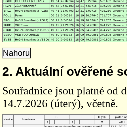
GGOP
GEOORBIT (z GOPE)
49
54
49.32664
14
47
8.22564
592.602
Overeno
PLZN
ZČU-NTIS/Plzeň
49
43
35.67403
13
21
6.60716
425.230
Overeno
SPLZ
HxGN SmartNet (z PLZN)
49
43
35.67403
13
21
6.60716
425.230
Overeno
POL1
Polom
50
21
0.54514
16
19
20.07645
791.707
Overeno
SPOL
HxGN SmartNet (z POL1)
50
21
0.54514
16
19
20.07645
791.707
Overeno
TUBO
VUT/Brno
49
12
21.21026
16
35
34.20396
324.272
Overeno
STUB
HxGN SmartNet (z TUBO)
49
12
21.21026
16
35
34.20396
324.272
Overeno
VSBO
VŠB-TUO/Ostrava
49
50
0.64983
18
09
49.79861
340.895
Overeno
SVSB
HxGN SmartNet (z VSBO)
49
50
0.64983
18
09
49.79861
340.895
Overeno
Nahoru
2. Aktuální ověřené s
Souřadnice jsou platné od 
14.7.2026 (úterý), včetně.
B
L
H (ell)
platné o
stanice
lokalizace
o
'
"
o
'
"
m
GMT
stanice nemonitorována (nahrazena stanicí
23.11.2012