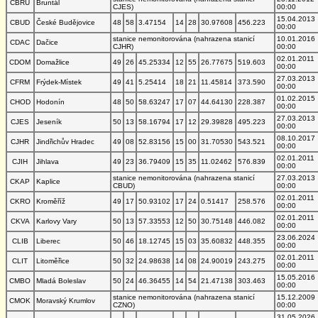
CBRU
Bruntál
CJES)
00:00
15.04.2013
CBUD
České Budějovice
48
58
3.47154
14
28
30.97608
456.223
00:00
stanice nemonitorována (nahrazena stanicí
10.01.2016
CDAC
Dačice
CJHR)
00:00
02.01.2011
CDOM
Domažlice
49
26
45.25334
12
55
26.77675
519.603
00:00
27.03.2013
CFRM
Frýdek-Místek
49
41
5.25414
18
21
11.45814
373.590
00:00
01.02.2015
CHOD
Hodonín
48
50
58.63247
17
07
44.64130
228.387
00:00
27.03.2013
CJES
Jeseník
50
13
58.16794
17
12
29.39828
495.223
00:00
08.10.2017
CJHR
Jindřichův Hradec
49
08
52.83156
15
00
31.70530
543.521
00:00
02.01.2011
CJIH
Jihlava
49
23
36.79409
15
35
11.02462
576.839
00:00
stanice nemonitorována (nahrazena stanicí
27.03.2013
CKAP
Kaplice
CBUD)
00:00
02.01.2011
CKRO
Kroměříž
49
17
50.93102
17
24
0.51417
258.576
00:00
02.01.2011
CKVA
Karlovy Vary
50
13
57.33553
12
50
30.75148
446.082
00:00
23.06.2024
CLIB
Liberec
50
46
18.12745
15
03
35.60832
448.355
00:00
02.01.2011
CLIT
Litoměřice
50
32
24.98638
14
08
24.90019
243.275
00:00
15.05.2016
CMBO
Mladá Boleslav
50
24
46.36455
14
54
21.47138
303.463
00:00
stanice nemonitorována (nahrazena stanicí
15.12.2009
CMOK
Moravský Krumlov
CZNO)
00:00
31.05.2026