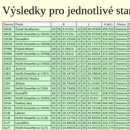
Výsledky pro jednotlivé stan
Stanice
Popis
B
L
H (ell.)
Status
CBUD
České Budějovice
48
58
3.47154
14
28
30.97608
456.223
Overeno
SBUD
HxGN SmartNet (z CBUD)
48
58
3.47154
14
28
30.97608
456.223
Overeno
CDOM
Domažlice
49
26
45.25334
12
55
26.77675
519.603
Overeno
SDOM
HxGN SmartNet (z CDOM)
49
26
45.25334
12
55
26.77675
519.603
Overeno
CFRM
Frýdek-Místek
49
41
5.25414
18
21
11.45814
373.590
Overeno
SFRM
HxGN SmartNet (z CFRM)
49
41
5.25414
18
21
11.45814
373.590
Overeno
CHOD
Hodonín
48
50
58.63247
17
07
44.64130
228.387
Overeno
SHOD
HxGN SmartNet (z CHOD)
48
50
58.63247
17
07
44.64130
228.387
Overeno
CJES
Jeseník
50
13
58.16794
17
12
29.39828
495.223
Overeno
SJES
HxGN SmartNet (z CJES)
50
13
58.16794
17
12
29.39828
495.223
Overeno
CJHR
Jindřichův Hradec
49
08
52.83156
15
00
31.70530
543.521
Overeno
CJIH
Jihlava
49
23
36.79409
15
35
11.02462
576.839
Overeno
SJIH
HxGN SmartNet (z CJIH)
49
23
36.79409
15
35
11.02462
576.839
Overeno
CKRO
Kroměříž
49
17
50.93102
17
24
0.51417
258.576
Overeno
SKRO
HxGN SmartNet (z CKRO)
49
17
50.93102
17
24
0.51417
258.576
Overeno
CKVA
Karlovy Vary
50
13
57.33553
12
50
30.75148
446.082
Overeno
SKVA
HxGN SmartNet (z CKVA)
50
13
57.33553
12
50
30.75148
446.082
Overeno
CLIB
Liberec
50
46
18.12754
15
03
35.60854
448.350
Overeno
CLIB
HxGN SmartNet (z CLIB)
50
46
18.12754
15
03
35.60854
448.350
Overeno
CLIT
Litoměřice
50
32
24.98638
14
08
24.90019
243.275
Overeno
SLIT
HxGN SmartNet (z CLIT)
50
32
24.98638
14
08
24.90019
243.275
Overeno