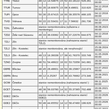
TTRE
Třebíč
49
12
14.54875
15
52
43.18122
529.261
00:00
04.12.2016
TTUR
Turnov
50
35
18.60975
15
08
9.49601
310.620
00:00
04.12.2016
TUPI
Úpice
50
30
25.67415
16
00
39.35576
468.105
00:00
04.12.2016
TVID
Vidnava
50
22
22.53431
17
11
7.56632
291.736
00:00
stanice nemonitorována (vyřazena z
06.08.2023
TZAL
Žalhostice
monitoringu)
00:00
04.12.2016
TZD2
Žďár nad Sázavou
49
33
36.03082
15
56
37.22076
644.675
00:00
stanice nemonitorována (nahrazena stanicí
01.01.2022
TZLI
Zlín
TZL2)
00:00
25.08.2024
TZL2
Zlín - Kostelec
stanice monitorována, ale nevyhovující
00:00
31.05.2026
TZL3
Zlín - Kostelec
49
13
16.39339
17
39
41.76370
333.749
00:00
28.06.2020
TZNO
Znojmo
48
51
54.48922
16
02
53.73356
341.681
00:00
03.07.2022
GBRE
Břeclav
48
45
28.48601
16
53
39.15967
210.674
00:00
20.06.2021
GBRN
Brno
49
12
4.25267
16
36
43.76662
273.346
00:00
09.11.2025
GCIM
Čimelice
stanice nemonitorována (nahrazena stanicí )
00:00
20.06.2021
GCET
Cetviny
48
36
56.03780
14
32
55.37365
702.488
00:00
stanice nemonitorována (nahrazena stanicí
22.03.2026
GDEC
Děčín
GDE2)
00:00
22.03.2026
GDE2
Děčín
50
46
44.65552
14
12
58.47460
199.626
00:00
03.07.2022