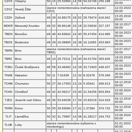
CZVS
Všejany
50
15
25.52884
14
56
54.02748
250.188
00:00
stanice nemonitorována (nahrazena stanicí
12.03.2023
CZVZ
Veselý Žďár
CZCI)
00:00
15.05.2016
CZZA
Zašová
49
29
16.89175
18
02
29.79474
416.842
00:00
08.10.2017
MOKR
Moravský Krumlov
49
02
36.86148
16
18
22.03634
327.157
00:00
30.04.2023
TBEN
Benešov
49
46
44.83842
14
40
55.47454
414.968
00:00
30.04.2023
TBOS
Boskovice
49
29
16.09995
16
38
16.11693
453.963
00:00
stanice nemonitorována (nahrazena stanicí
23.07.2017
TBRN
Brno
TBR2)
00:00
18.03.2018
TBR2
Brno
49
10
18.75211
16
40
44.01704
303.826
00:00
30.04.2023
TCBU
České Budějovice
48
58
33.46492
14
29
33.71843
449.437
00:00
30.04.2023
THAB
Habartov
50
11
7.61639
12
33
8.32478
576.346
00:00
04.12.2016
TCHM
Chomutov
50
27
26.17593
13
24
5.45441
406.613
00:00
23.06.2024
TCHO
Chotěboř
49
42
42.06217
15
40
21.54256
603.954
00:00
04.12.2016
TJES
Jeseník nad Odrou
49
36
53.64038
17
54
15.83219
314.918
00:00
04.12.2016
TKRN
Krnov
50
05
29.93084
17
41
1.37384
374.732
00:00
23.06.2024
TLIT
Litoměřice
50
32
31.75997
14
08
41.28217
244.753
00:00
stanice nemonitorována (vyřazena z
01.01.2022
TLUB
Luby
monitoringu)
00:00
04.12.2016