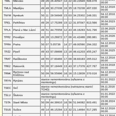
TMIL
Milevsko
49
26
26.40547
14
22
40.22949
506.078
00:00
04.12.2016
TMLA
Mladějov
49
49
30.27038
16
35
18.70238
467.030
00:00
04.12.2016
TNYM
Nymburk
50
11
29.54648
15
03
34.25302
248.331
00:00
30.04.2023
TPEL
Pelhřimov
49
26
17.75289
15
12
31.97047
613.566
00:00
22.06.2025
TPLA
Planá u Mar. Lázní
49
51
44.75558
12
43
46.16283
541.796
00:00
31.05.2026
TPR2
Prostějov
49
28
13.26972
17
06
41.42488
280.981
00:00
04.12.2016
TPRA
Praha
50
07
5.05736
14
27
49.00590
294.332
00:00
22.06.2025
TPZ2
Plzeň
49
43
57.09898
13
18
46.41203
455.247
00:00
04.12.2016
TRAT
Ratíškovice
48
55
27.60466
17
09
38.83183
265.012
00:00
18.03.2018
TRK2
Rakovník
50
06
37.19449
13
43
37.17376
427.767
00:00
Rychnov nad
04.12.2016
TRNK
50
09
58.55996
16
16
15.13839
370.016
Kněžnou
00:00
stanice nemonitorována (vyřazena z
01.01.2022
TRYN
Rynárec
monitoringu)
00:00
stanice nemonitorována (nahrazena stanicí
09.11.2018
TSEC
Seč
TCHO)
00:00
stanice nemonitorována (vyřazena z
01.01.2022
TSLU
Šluknov
monitoringu)
00:00
23.06.2024
TSTA
Staré Město
50
09
44.39910
16
56
51.94082
603.491
00:00
04.12.2016
TSUS
Sušice
49
14
46.15294
13
32
21.14694
517.295
00:00
04.12.2016