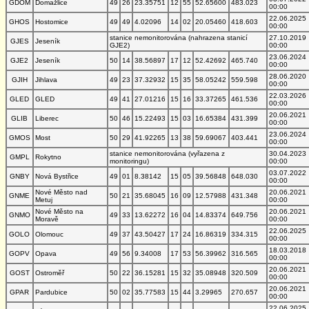
GDOM
Domažlice
49
26
23.35751
12
55
52.65600
483.023
00:00
22.06.2025
GHOS
Hostomice
49
49
4.02096
14
02
20.05460
418.603
00:00
stanice nemonitorována (nahrazena stanicí
27.10.2019
GJES
Jeseník
GJE2)
00:00
23.06.2024
GJE2
Jeseník
50
14
38.56897
17
12
52.42692
465.740
00:00
28.06.2020
GJIH
Jihlava
49
23
37.32932
15
35
58.05242
559.598
00:00
22.03.2026
GLED
GLED
49
41
27.01216
15
16
33.37265
461.536
00:00
20.06.2021
GLIB
Liberec
50
46
15.22493
15
03
16.65384
431.399
00:00
23.06.2024
GMOS
Most
50
29
41.92265
13
38
59.69067
403.441
00:00
stanice nemonitorována (vyřazena z
30.04.2023
GMPL
Rokytno
monitoringu)
00:00
03.07.2022
GNBY
Nová Bystřice
49
01
8.38142
15
05
39.56848
648.030
00:00
Nové Město nad
20.06.2021
GNME
50
21
35.68045
16
09
12.57988
431.348
Metuj
00:00
Nové Město na
20.06.2021
GNMO
49
33
13.62272
16
04
14.83374
649.756
Moravě
00:00
22.06.2025
GOLO
Olomouc
49
37
43.50427
17
24
16.86319
334.315
00:00
18.03.2018
GOPV
Opava
49
56
9.34008
17
53
56.39962
316.565
00:00
20.06.2021
GOST
Ostroměř
50
22
36.15281
15
32
35.08948
320.509
00:00
20.06.2021
GPAR
Pardubice
50
02
35.77583
15
44
3.29965
270.657
00:00
22.06.2025