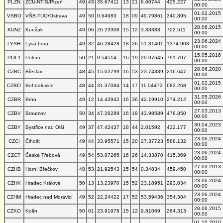
PLZN
ZČU-NTIS/Plzeň
49
43
35.67411
13
21
6.60744
425.227
00:00
01.02.2015
VSBO
VŠB-TUO/Ostrava
49
50
0.64983
18
09
49.79861
340.895
00:00
28.06.2015
KUNZ
Kunžak
49
06
26.23308
15
12
3.33383
702.511
00:00
23.06.2024
LYSH
Lysá hora
49
32
46.28428
18
26
51.31401
1374.903
00:00
15.05.2016
POL1
Polom
50
21
0.54514
16
19
20.07645
791.707
00:00
28.06.2020
CZBC
Břeclav
48
45
15.02799
16
53
23.74339
216.647
00:00
01.02.2015
CZBO
Bohdalovice
48
44
31.37084
14
17
11.04473
683.268
00:00
31.05.2026
CZBR
Brno
49
12
14.43942
16
36
42.19910
274.212
00:00
27.03.2013
CZBV
Broumov
50
34
47.26289
16
19
43.98589
478.850
00:00
30.04.2023
CZBY
Bystřice nad Olší
49
37
47.42437
18
44
2.01592
432.177
00:00
23.06.2024
CZCI
Čihošť
49
44
33.95571
15
20
27.37723
588.132
00:00
23.06.2024
CZCT
Česká Třebová
49
54
53.87265
16
26
14.33870
415.369
00:00
27.03.2013
CZHB
Horní Břečkov
48
53
21.92543
15
54
0.34834
459.450
00:00
23.06.2024
CZHK
Hradec Králové
50
13
13.23970
15
52
23.18951
293.034
00:00
23.06.2024
CZHM
Hradec nad Moravicí
49
52
22.24422
17
52
53.59436
354.384
00:00
28.06.2015
CZKO
Kolín
50
01
23.91978
15
12
9.81069
264.313
00:00
01.10.2010