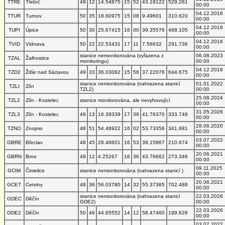
TTRE
Třebíč
49
12
14.54875
15
52
43.18122
529.261
00:00
04.12.2016
TTUR
Turnov
50
35
18.60975
15
08
9.49601
310.620
00:00
04.12.2016
TUPI
Úpice
50
30
25.67415
16
00
39.35576
468.105
00:00
04.12.2016
TVID
Vidnava
50
22
22.53431
17
11
7.56632
291.736
00:00
stanice nemonitorována (vyřazena z
06.08.2023
TZAL
Žalhostice
monitoringu)
00:00
04.12.2016
TZD2
Žďár nad Sázavou
49
33
36.03082
15
56
37.22076
644.675
00:00
stanice nemonitorována (nahrazena stanicí
01.01.2022
TZLI
Zlín
TZL2)
00:00
25.08.2024
TZL2
Zlín - Kostelec
stanice monitorována, ale nevyhovující
00:00
31.05.2026
TZL3
Zlín - Kostelec
49
13
16.39339
17
39
41.76370
333.749
00:00
28.06.2020
TZNO
Znojmo
48
51
54.48922
16
02
53.73356
341.681
00:00
03.07.2022
GBRE
Břeclav
48
45
28.48601
16
53
39.15967
210.674
00:00
20.06.2021
GBRN
Brno
49
12
4.25267
16
36
43.76662
273.346
00:00
09.11.2025
GCIM
Čimelice
stanice nemonitorována (nahrazena stanicí )
00:00
20.06.2021
GCET
Cetviny
48
36
56.03780
14
32
55.37365
702.488
00:00
stanice nemonitorována (nahrazena stanicí
22.03.2026
GDEC
Děčín
GDE2)
00:00
22.03.2026
GDE2
Děčín
50
46
44.65552
14
12
58.47460
199.626
00:00
03.07.2022