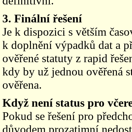
definitivní.
3. Finální řešení
Je k dispozici s větším ča
k doplnění výpadků dat a př
ověřené statuty z rapid řeše
kdy by už jednou ověřená st
ověřena.
Když není status pro včere
Pokud se řešení pro předch
důvodem prozatimní nedostup