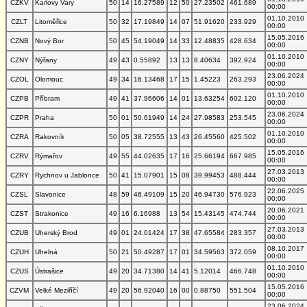
CZKV
Karlovy Vary
50
14
16.27589
12
50
27.23502
461.689
00:00
01.10.2010
CZLT
Litoměřice
50
32
17.19849
14
07
51.91620
233.929
00:00
15.05.2016
CZNB
Nový Bor
50
45
54.19049
14
33
12.48835
428.634
00:00
01.10.2010
CZNY
Nýřany
49
43
0.55892
13
13
8.40634
392.924
00:00
23.06.2024
CZOL
Olomouc
49
34
16.13468
17
15
1.45223
263.293
00:00
01.10.2010
CZPB
Příbram
49
41
37.96606
14
01
13.63254
602.120
00:00
23.06.2024
CZPR
Praha
50
01
50.61949
14
24
27.98583
253.545
00:00
01.10.2010
CZRA
Rakovník
50
05
38.72555
13
43
26.45560
425.502
00:00
15.05.2016
CZRV
Rýmařov
49
55
44.02635
17
16
25.66194
667.985
00:00
27.03.2013
CZRY
Rychnov u Jablonce
50
41
15.07901
15
08
39.99453
488.444
00:00
22.06.2025
CZSL
Slavonice
48
59
46.49109
15
20
46.94730
576.923
00:00
20.06.2021
CZST
Strakonice
49
16
6.16988
13
54
15.43145
474.744
00:00
27.03.2013
CZUB
Uherský Brod
49
01
24.01424
17
38
47.65584
283.357
00:00
08.10.2017
CZUH
Uhelná
50
21
50.49287
17
01
34.59563
372.059
00:00
01.10.2010
CZUS
Ústrašice
49
20
34.71380
14
41
5.12014
466.748
00:00
15.05.2016
CZVM
Velké Meziříčí
49
20
56.92040
16
00
0.88750
551.504
00:00
23.06.2024