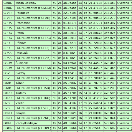
CMBO
Mladá Boleslav
50
24
46.36455
14
54
21.47138
303.463
Overeno
SMBO
HxGN SmartNet (z CMBO)
50
24
46.36455
14
54
21.47138
303.463
Overeno
CPAR
Pardubice
50
02
22.37198
15
46
59.68533
283.270
Overeno
SPAR
HxGN SmartNet (z CPAR)
50
02
22.37198
15
46
59.68533
283.270
Overeno
CPRA
Prachatice
49
00
51.48178
13
59
45.37701
645.397
Overeno
SPRA
HxGN SmartNet (z CPRA)
49
00
51.48178
13
59
45.37701
645.397
Overeno
CPRG
Praha
50
07
30.82619
14
27
21.80473
356.025
Overeno
SPRG
HxGN SmartNet (z CPRG)
50
07
30.82619
14
27
21.80473
356.025
Overeno
CPRI
Příbram
49
41
16.07279
13
59
53.72838
583.675
Overeno
SPRI
HxGN SmartNet (z CPRI)
49
41
16.07279
13
59
53.72838
583.675
Overeno
CRAK
Rakovník
50
06
8.60182
13
43
45.25330
381.872
Overeno
SRAK
HxGN SmartNet (z CRAK)
50
06
8.60182
13
43
45.25330
381.872
Overeno
CSUM
Šumperk
49
57
53.16941
16
58
51.44527
378.365
Overeno
SSUM
HxGN SmartNet (z CSUM)
49
57
53.16941
16
58
51.44527
378.365
Overeno
CSVI
Svitavy
49
45
28.15413
16
28
16.70846
498.442
Overeno
SSVI
HxGN SmartNet (z CSVI)
49
45
28.15413
16
28
16.70846
498.442
Overeno
CTAB
Tábor
49
24
35.26837
14
40
48.78739
496.233
Overeno
STAB
HxGN SmartNet (z CTAB)
49
24
35.26837
14
40
48.78739
496.233
Overeno
CTRU
Trutnov
50
33
45.51706
15
54
30.41233
478.595
Overeno
STRU
HxGN SmartNet (z CTRU)
50
33
45.51706
15
54
30.41233
478.595
Overeno
CVSE
Vsetín
49
20
16.84132
17
59
27.64664
407.325
Overeno
SVSE
HxGN SmartNet (z CVSE)
49
20
16.84132
17
59
27.64664
407.325
Overeno
CZNO
Znojmo
48
51
50.52628
16
02
21.03940
373.844
Overeno
SZNO
HxGN SmartNet (z CZNO)
48
51
50.52628
16
02
21.03940
373.844
Overeno
GOPE
Pecný/Ondřejov
49
54
49.32664
14
47
8.22564
592.602
Overeno
SGOP
HxGN SmartNet (z GOPE)
49
54
49.32664
14
47
8.22564
592.602
Overeno