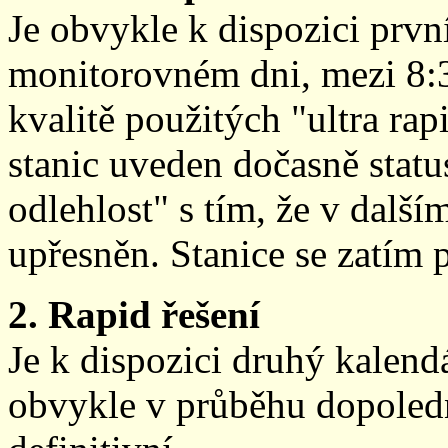
Je obvykle k dispozici prvn
monitorovném dni, mezi 8:
kvalitě použitých "ultra ra
stanic uveden dočasně stat
odlehlost" s tím, že v další
upřesněn. Stanice se zatím
2. Rapid řešení
Je k dispozici druhý kalen
obvykle v průběhu dopoledne