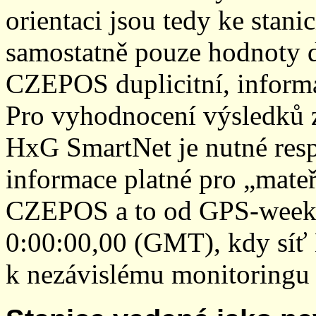
orientaci jsou tedy ke sta
samostatně pouze hodnoty den
CZEPOS duplicitní, inform
Pro vyhodnocení výsledků z
HxG SmartNet je nutné resp
informace platné pro „mateř
CZEPOS a to od GPS-week 2
0:00:00,00 (GMT), kdy sí
k nezávislému monitoringu 