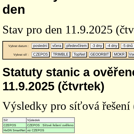
den
Stav pro den 11.9.2025 (čt
poslední
včera
předevčírem
-3 dny
-4 dny
-5 dnů
Vybrat datum :
CZEPOS
TRIMBLE
TopNet
GEOORBIT
MOKR
Vs
Vybrat síť :
Statuty stanic a ověře
11.9.2025 (čtvrtek)
Výsledky pro síťová řešení (
Síť
Výsledek
CZEPOS
CZEPOS : Síťové řešení ověřeno
HxGN SmartNet
viz CZEPOS