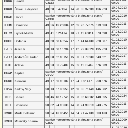
CBRU
Bruntál
CJES)
00:00
15.04.2013
CBUD
České Budějovice
48
58
3.47154
14
28
30.97608
456.223
00:00
stanice nemonitorována (nahrazena stanicí
10.01.2016
CDAC
Dačice
CJHR)
00:00
02.01.2011
CDOM
Domažlice
49
26
45.25334
12
55
26.77675
519.603
00:00
27.03.2013
CFRM
Frýdek-Místek
49
41
5.25414
18
21
11.45814
373.590
00:00
01.02.2015
CHOD
Hodonín
48
50
58.63247
17
07
44.64130
228.387
00:00
27.03.2013
CJES
Jeseník
50
13
58.16794
17
12
29.39828
495.223
00:00
08.10.2017
CJHR
Jindřichův Hradec
49
08
52.83156
15
00
31.70530
543.521
00:00
02.01.2011
CJIH
Jihlava
49
23
36.79409
15
35
11.02462
576.839
00:00
stanice nemonitorována (nahrazena stanicí
27.03.2013
CKAP
Kaplice
CBUD)
00:00
02.01.2011
CKRO
Kroměříž
49
17
50.93102
17
24
0.51417
258.576
00:00
02.01.2011
CKVA
Karlovy Vary
50
13
57.33553
12
50
30.75148
446.082
00:00
23.06.2024
CLIB
Liberec
50
46
18.12745
15
03
35.60832
448.355
00:00
02.01.2011
CLIT
Litoměřice
50
32
24.98638
14
08
24.90019
243.275
00:00
15.05.2016
CMBO
Mladá Boleslav
50
24
46.36455
14
54
21.47138
303.463
00:00
stanice nemonitorována (nahrazena stanicí
15.12.2009
CMOK
Moravský Krumlov
CZNO)
00:00
31.05.2026