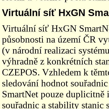
Virtuální síť HxGN Sma
Virtuální síť HxGN SmartN
působnosti na území ČR vyu
(v národní realizaci systé
výhradně z konkrétních stani
CZEPOS. Vzhledem k těmto
sledování hodnot souřadnic 
SmartNet pouze duplicitně
souřadnic a stability stani