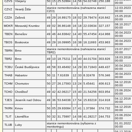
CZVS
Všejany
50
15
25.52884
14
56
54.02748
250.188
00:00
stanice nemonitorována (nahrazena stanicí
12.03.2023
CZVZ
Veselý Žďár
CZCI)
00:00
15.05.2016
CZZA
Zašová
49
29
16.89175
18
02
29.79474
416.842
00:00
08.10.2017
MOKR
Moravský Krumlov
49
02
36.86148
16
18
22.03634
327.157
00:00
30.04.2023
TBEN
Benešov
49
46
44.83842
14
40
55.47454
414.968
00:00
30.04.2023
TBOS
Boskovice
49
29
16.09995
16
38
16.11693
453.963
00:00
stanice nemonitorována (nahrazena stanicí
23.07.2017
TBRN
Brno
TBR2)
00:00
18.03.2018
TBR2
Brno
49
10
18.75211
16
40
44.01704
303.826
00:00
30.04.2023
TCBU
České Budějovice
48
58
33.46492
14
29
33.71843
449.437
00:00
30.04.2023
THAB
Habartov
50
11
7.61639
12
33
8.32478
576.346
00:00
04.12.2016
TCHM
Chomutov
50
27
26.17593
13
24
5.45441
406.613
00:00
23.06.2024
TCHO
Chotěboř
49
42
42.06217
15
40
21.54256
603.954
00:00
04.12.2016
TJES
Jeseník nad Odrou
49
36
53.64038
17
54
15.83219
314.918
00:00
04.12.2016
TKRN
Krnov
50
05
29.93084
17
41
1.37384
374.732
00:00
23.06.2024
TLIT
Litoměřice
50
32
31.75997
14
08
41.28217
244.753
00:00
stanice nemonitorována (vyřazena z
01.01.2022
TLUB
Luby
monitoringu)
00:00
04.12.2016