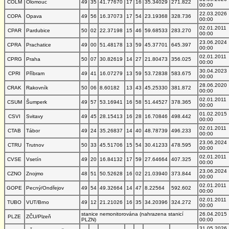
COLM
Olomouc
49
35
41.77670
17
16
35.34029
271.822
00:00
22.03.2026
COPA
Opava
49
56
16.37073
17
54
23.19368
328.736
00:00
02.01.2011
CPAR
Pardubice
50
02
22.37198
15
46
59.68533
283.270
00:00
23.06.2024
CPRA
Prachatice
49
00
51.48178
13
59
45.37701
645.397
00:00
02.01.2011
CPRG
Praha
50
07
30.82619
14
27
21.80473
356.025
00:00
30.04.2023
CPRI
Příbram
49
41
16.07279
13
59
53.72838
583.675
00:00
28.06.2020
CRAK
Rakovník
50
06
8.60182
13
43
45.25330
381.872
00:00
02.01.2011
CSUM
Šumperk
49
57
53.16941
16
58
51.44527
378.365
00:00
01.02.2015
CSVI
Svitavy
49
45
28.15413
16
28
16.70846
498.442
00:00
02.01.2011
CTAB
Tábor
49
24
35.26837
14
40
48.78739
496.233
00:00
23.06.2024
CTRU
Trutnov
50
33
45.51706
15
54
30.41233
478.595
00:00
02.01.2011
CVSE
Vsetín
49
20
16.84132
17
59
27.64664
407.325
00:00
23.06.2024
CZNO
Znojmo
48
51
50.52628
16
02
21.03940
373.844
00:00
02.01.2011
GOPE
Pecný/Ondřejov
49
54
49.32664
14
47
8.22564
592.602
00:00
02.01.2011
TUBO
VUT/Brno
49
12
21.21026
16
35
34.20396
324.272
00:00
stanice nemonitorována (nahrazena stanicí
26.04.2015
PLZE
ZČU/Plzeň
PLZN)
00:00
31.05.2026