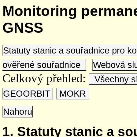
Monitoring permane
GNSS
Statuty stanic a souřadnice pro 
ověřené souřadnice
Webová s
Celkový přehled:
Všechny s
GEOORBIT
MOKR
Nahoru
1. Statuty stanic a s