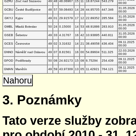
GZRU
Zruč nad Sázavou
49
48
48.06967
15
11
18.87244
543.279
00:00
31.05.2026
GCBU
České Budějovice
48
57
59.08493
14
28
44.95705
447.346
00:00
31.05.2026
GKYJ
Kyjov
49
01
29.91579
17
12
22.89352
285.584
00:00
31.05.2026
GMBL
Mladá Boleslav
50
24
0.15000
14
53
48.91886
283.910
00:00
31.05.2026
GSEB
Šebetov
49
33
4.31767
16
42
10.93895
440.811
00:00
09.11.2025
GCES
Česnovice
49
02
3.31632
14
21
38.49058
436.404
00:00
22.03.2026
GNNO
Náměšť nad Oslavou
49
07
8.81561
16
00
54.89604
511.325
00:00
09.11.2025
GPOD
Poděbrady
50
08
24.92173
15
08
6.75294
254.439
00:00
09.11.2025
GMAN
Manětín
49
59
43.97309
13
05
11.42921
764.121
00:00
Nahoru
3. Poznámky
Tato verze služby zobr
pro období 2010 - 31. 1