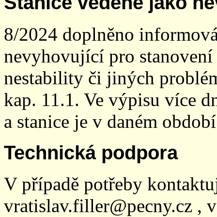
Stanice vedené jako ne
8/2024 doplněno informován
nevyhovující pro stanovení
nestability či jiných probl
kap. 11.1. Ve výpisu více dn
a stanice je v daném období
Technická podpora
V případě potřeby kontaktu
vratislav.filler@pecny.cz , 