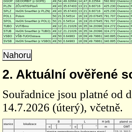
GGOP
GEOORBIT (z GOPE)
49
54
49.32664
14
47
8.22564
592.602
Overeno
PLZN
ZČU-NTIS/Plzeň
49
43
35.67403
13
21
6.60716
425.230
Overeno
SPLZ
HxGN SmartNet (z PLZN)
49
43
35.67403
13
21
6.60716
425.230
Overeno
POL1
Polom
50
21
0.54514
16
19
20.07645
791.707
Overeno
SPOL
HxGN SmartNet (z POL1)
50
21
0.54514
16
19
20.07645
791.707
Overeno
TUBO
VUT/Brno
49
12
21.21026
16
35
34.20396
324.272
Overeno
STUB
HxGN SmartNet (z TUBO)
49
12
21.21026
16
35
34.20396
324.272
Overeno
VSBO
VŠB-TUO/Ostrava
49
50
0.64983
18
09
49.79861
340.895
Overeno
SVSB
HxGN SmartNet (z VSBO)
49
50
0.64983
18
09
49.79861
340.895
Overeno
Nahoru
2. Aktuální ověřené s
Souřadnice jsou platné od 
14.7.2026 (úterý), včetně.
B
L
H (ell)
platné o
stanice
lokalizace
o
'
"
o
'
"
m
GMT
stanice nemonitorována (nahrazena stanicí
23.11.2012