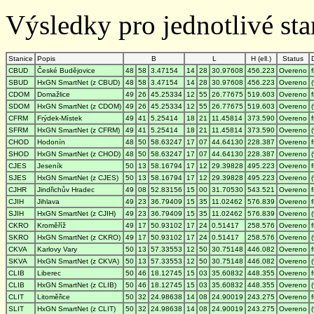
Výsledky pro jednotlivé stan
Stanice
Popis
B
L
H (ell.)
Status
CBUD
České Budějovice
48
58
3.47154
14
28
30.97608
456.223
Overeno
SBUD
HxGN SmartNet (z CBUD)
48
58
3.47154
14
28
30.97608
456.223
Overeno
CDOM
Domažlice
49
26
45.25334
12
55
26.77675
519.603
Overeno
SDOM
HxGN SmartNet (z CDOM)
49
26
45.25334
12
55
26.77675
519.603
Overeno
CFRM
Frýdek-Místek
49
41
5.25414
18
21
11.45814
373.590
Overeno
SFRM
HxGN SmartNet (z CFRM)
49
41
5.25414
18
21
11.45814
373.590
Overeno
CHOD
Hodonín
48
50
58.63247
17
07
44.64130
228.387
Overeno
SHOD
HxGN SmartNet (z CHOD)
48
50
58.63247
17
07
44.64130
228.387
Overeno
CJES
Jeseník
50
13
58.16794
17
12
29.39828
495.223
Overeno
SJES
HxGN SmartNet (z CJES)
50
13
58.16794
17
12
29.39828
495.223
Overeno
CJHR
Jindřichův Hradec
49
08
52.83156
15
00
31.70530
543.521
Overeno
CJIH
Jihlava
49
23
36.79409
15
35
11.02462
576.839
Overeno
SJIH
HxGN SmartNet (z CJIH)
49
23
36.79409
15
35
11.02462
576.839
Overeno
CKRO
Kroměříž
49
17
50.93102
17
24
0.51417
258.576
Overeno
SKRO
HxGN SmartNet (z CKRO)
49
17
50.93102
17
24
0.51417
258.576
Overeno
CKVA
Karlovy Vary
50
13
57.33553
12
50
30.75148
446.082
Overeno
SKVA
HxGN SmartNet (z CKVA)
50
13
57.33553
12
50
30.75148
446.082
Overeno
CLIB
Liberec
50
46
18.12745
15
03
35.60832
448.355
Overeno
CLIB
HxGN SmartNet (z CLIB)
50
46
18.12745
15
03
35.60832
448.355
Overeno
CLIT
Litoměřice
50
32
24.98638
14
08
24.90019
243.275
Overeno
SLIT
HxGN SmartNet (z CLIT)
50
32
24.98638
14
08
24.90019
243.275
Overeno