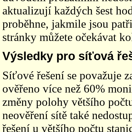
aktualizují každých šest h
proběhne, jakmile jsou patř
stránky můžete očekávat kol
Výsledky pro síťová ře
Síťové řešení se považuje z
ověřeno více než 60% monit
změny polohy většího počt
neověření sítě také nedostu
řešení u většího počtu stani