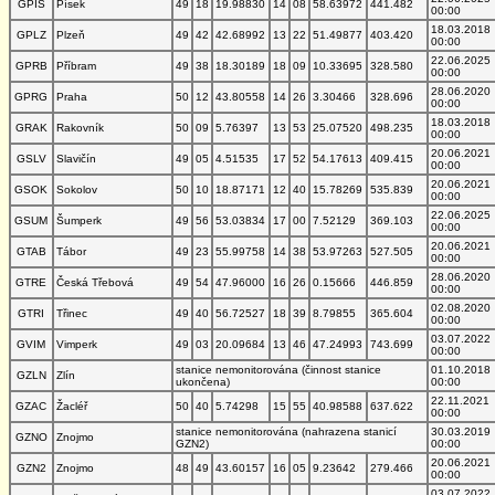
GPIS
Písek
49
18
19.98830
14
08
58.63972
441.482
00:00
18.03.2018
GPLZ
Plzeň
49
42
42.68992
13
22
51.49877
403.420
00:00
22.06.2025
GPRB
Příbram
49
38
18.30189
18
09
10.33695
328.580
00:00
28.06.2020
GPRG
Praha
50
12
43.80558
14
26
3.30466
328.696
00:00
18.03.2018
GRAK
Rakovník
50
09
5.76397
13
53
25.07520
498.235
00:00
20.06.2021
GSLV
Slavičín
49
05
4.51535
17
52
54.17613
409.415
00:00
20.06.2021
GSOK
Sokolov
50
10
18.87171
12
40
15.78269
535.839
00:00
22.06.2025
GSUM
Šumperk
49
56
53.03834
17
00
7.52129
369.103
00:00
20.06.2021
GTAB
Tábor
49
23
55.99758
14
38
53.97263
527.505
00:00
28.06.2020
GTRE
Česká Třebová
49
54
47.96000
16
26
0.15666
446.859
00:00
02.08.2020
GTRI
Třinec
49
40
56.72527
18
39
8.79855
365.604
00:00
03.07.2022
GVIM
Vimperk
49
03
20.09684
13
46
47.24993
743.699
00:00
stanice nemonitorována (činnost stanice
01.10.2018
GZLN
Zlín
ukončena)
00:00
22.11.2021
GZAC
Žacléř
50
40
5.74298
15
55
40.98588
637.622
00:00
stanice nemonitorována (nahrazena stanicí
30.03.2019
GZNO
Znojmo
GZN2)
00:00
20.06.2021
GZN2
Znojmo
48
49
43.60157
16
05
9.23642
279.466
00:00
03.07.2022