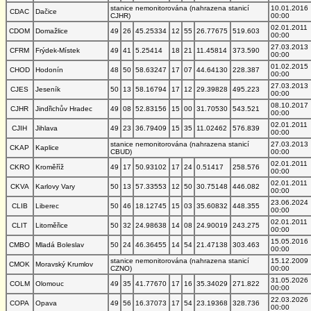
stanice nemonitorována (nahrazena stanicí
10.01.2016
CDAC
Dačice
CJHR)
00:00
02.01.2011
CDOM
Domažlice
49
26
45.25334
12
55
26.77675
519.603
00:00
27.03.2013
CFRM
Frýdek-Místek
49
41
5.25414
18
21
11.45814
373.590
00:00
01.02.2015
CHOD
Hodonín
48
50
58.63247
17
07
44.64130
228.387
00:00
27.03.2013
CJES
Jeseník
50
13
58.16794
17
12
29.39828
495.223
00:00
08.10.2017
CJHR
Jindřichův Hradec
49
08
52.83156
15
00
31.70530
543.521
00:00
02.01.2011
CJIH
Jihlava
49
23
36.79409
15
35
11.02462
576.839
00:00
stanice nemonitorována (nahrazena stanicí
27.03.2013
CKAP
Kaplice
CBUD)
00:00
02.01.2011
CKRO
Kroměříž
49
17
50.93102
17
24
0.51417
258.576
00:00
02.01.2011
CKVA
Karlovy Vary
50
13
57.33553
12
50
30.75148
446.082
00:00
23.06.2024
CLIB
Liberec
50
46
18.12745
15
03
35.60832
448.355
00:00
02.01.2011
CLIT
Litoměřice
50
32
24.98638
14
08
24.90019
243.275
00:00
15.05.2016
CMBO
Mladá Boleslav
50
24
46.36455
14
54
21.47138
303.463
00:00
stanice nemonitorována (nahrazena stanicí
15.12.2009
CMOK
Moravský Krumlov
CZNO)
00:00
31.05.2026
COLM
Olomouc
49
35
41.77670
17
16
35.34029
271.822
00:00
22.03.2026
COPA
Opava
49
56
16.37073
17
54
23.19368
328.736
00:00