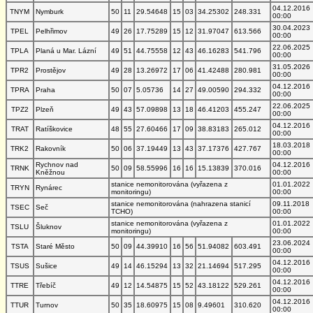
04.12.2016
TNYM
Nymburk
50
11
29.54648
15
03
34.25302
248.331
00:00
30.04.2023
TPEL
Pelhřimov
49
26
17.75289
15
12
31.97047
613.566
00:00
22.06.2025
TPLA
Planá u Mar. Lázní
49
51
44.75558
12
43
46.16283
541.796
00:00
31.05.2026
TPR2
Prostějov
49
28
13.26972
17
06
41.42488
280.981
00:00
04.12.2016
TPRA
Praha
50
07
5.05736
14
27
49.00590
294.332
00:00
22.06.2025
TPZ2
Plzeň
49
43
57.09898
13
18
46.41203
455.247
00:00
04.12.2016
TRAT
Ratíškovice
48
55
27.60466
17
09
38.83183
265.012
00:00
18.03.2018
TRK2
Rakovník
50
06
37.19449
13
43
37.17376
427.767
00:00
Rychnov nad
04.12.2016
TRNK
50
09
58.55996
16
16
15.13839
370.016
Kněžnou
00:00
stanice nemonitorována (vyřazena z
01.01.2022
TRYN
Rynárec
monitoringu)
00:00
stanice nemonitorována (nahrazena stanicí
09.11.2018
TSEC
Seč
TCHO)
00:00
stanice nemonitorována (vyřazena z
01.01.2022
TSLU
Šluknov
monitoringu)
00:00
23.06.2024
TSTA
Staré Město
50
09
44.39910
16
56
51.94082
603.491
00:00
04.12.2016
TSUS
Sušice
49
14
46.15294
13
32
21.14694
517.295
00:00
04.12.2016
TTRE
Třebíč
49
12
14.54875
15
52
43.18122
529.261
00:00
04.12.2016
TTUR
Turnov
50
35
18.60975
15
08
9.49601
310.620
00:00