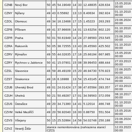
15.05.2016
CZNB
Nový Bor
50
45
54.19049
14
33
12.48835
428.634
00:00
01.10.2010
CZNY
Nýřany
49
43
0.55892
13
13
8.40634
392.924
00:00
23.06.2024
CZOL
Olomouc
49
34
16.13468
17
15
1.45223
263.293
00:00
01.10.2010
CZPB
Příbram
49
41
37.96606
14
01
13.63254
602.120
00:00
23.06.2024
CZPR
Praha
50
01
50.61949
14
24
27.98583
253.545
00:00
01.10.2010
CZRA
Rakovník
50
05
38.72555
13
43
26.45560
425.502
00:00
15.05.2016
CZRV
Rýmařov
49
55
44.02635
17
16
25.66194
667.985
00:00
27.03.2013
CZRY
Rychnov u Jablonce
50
41
15.07901
15
08
39.99453
488.444
00:00
22.06.2025
CZSL
Slavonice
48
59
46.49109
15
20
46.94730
576.923
00:00
20.06.2021
CZST
Strakonice
49
16
6.16988
13
54
15.43145
474.744
00:00
27.03.2013
CZUB
Uherský Brod
49
01
24.01424
17
38
47.65584
283.357
00:00
08.10.2017
CZUH
Uhelná
50
21
50.49287
17
01
34.59563
372.059
00:00
01.10.2010
CZUS
Ústrašice
49
20
34.71380
14
41
5.12014
466.748
00:00
15.05.2016
CZVM
Velké Meziříčí
49
20
56.92040
16
00
0.88750
551.504
00:00
23.06.2024
CZVS
Všejany
50
15
25.52884
14
56
54.02748
250.188
00:00
stanice nemonitorována (nahrazena stanicí
12.03.2023
CZVZ
Veselý Žďár
CZCI)
00:00