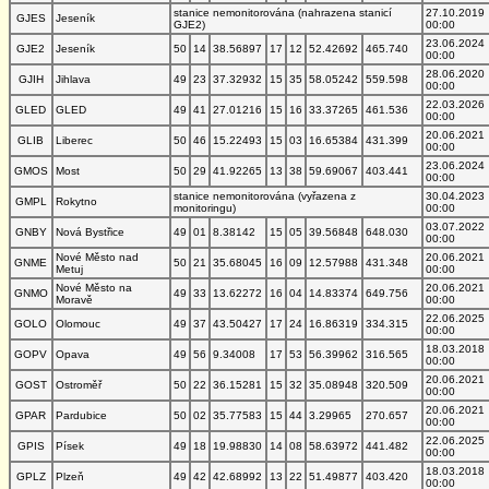
stanice nemonitorována (nahrazena stanicí
27.10.2019
GJES
Jeseník
GJE2)
00:00
23.06.2024
GJE2
Jeseník
50
14
38.56897
17
12
52.42692
465.740
00:00
28.06.2020
GJIH
Jihlava
49
23
37.32932
15
35
58.05242
559.598
00:00
22.03.2026
GLED
GLED
49
41
27.01216
15
16
33.37265
461.536
00:00
20.06.2021
GLIB
Liberec
50
46
15.22493
15
03
16.65384
431.399
00:00
23.06.2024
GMOS
Most
50
29
41.92265
13
38
59.69067
403.441
00:00
stanice nemonitorována (vyřazena z
30.04.2023
GMPL
Rokytno
monitoringu)
00:00
03.07.2022
GNBY
Nová Bystřice
49
01
8.38142
15
05
39.56848
648.030
00:00
Nové Město nad
20.06.2021
GNME
50
21
35.68045
16
09
12.57988
431.348
Metuj
00:00
Nové Město na
20.06.2021
GNMO
49
33
13.62272
16
04
14.83374
649.756
Moravě
00:00
22.06.2025
GOLO
Olomouc
49
37
43.50427
17
24
16.86319
334.315
00:00
18.03.2018
GOPV
Opava
49
56
9.34008
17
53
56.39962
316.565
00:00
20.06.2021
GOST
Ostroměř
50
22
36.15281
15
32
35.08948
320.509
00:00
20.06.2021
GPAR
Pardubice
50
02
35.77583
15
44
3.29965
270.657
00:00
22.06.2025
GPIS
Písek
49
18
19.98830
14
08
58.63972
441.482
00:00
18.03.2018
GPLZ
Plzeň
49
42
42.68992
13
22
51.49877
403.420
00:00