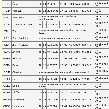
04.12.2016
TUPI
Úpice
50
30
25.67415
16
00
39.35576
468.105
00:00
04.12.2016
TVID
Vidnava
50
22
22.53431
17
11
7.56632
291.736
00:00
stanice nemonitorována (vyřazena z
06.08.2023
TZAL
Žalhostice
monitoringu)
00:00
04.12.2016
TZD2
Žďár nad Sázavou
49
33
36.03082
15
56
37.22076
644.675
00:00
stanice nemonitorována (nahrazena stanicí
01.01.2022
TZLI
Zlín
TZL2)
00:00
25.08.2024
TZL2
Zlín - Kostelec
stanice monitorována, ale nevyhovující
00:00
31.05.2026
TZL3
Zlín - Kostelec
49
13
16.39339
17
39
41.76370
333.749
00:00
28.06.2020
TZNO
Znojmo
48
51
54.48922
16
02
53.73356
341.681
00:00
03.07.2022
GBRE
Břeclav
48
45
28.48601
16
53
39.15967
210.674
00:00
20.06.2021
GBRN
Brno
49
12
4.25267
16
36
43.76662
273.346
00:00
09.11.2025
GCIM
Čimelice
stanice nemonitorována (nahrazena stanicí )
00:00
20.06.2021
GCET
Cetviny
48
36
56.03780
14
32
55.37365
702.488
00:00
stanice nemonitorována (nahrazena stanicí
22.03.2026
GDEC
Děčín
GDE2)
00:00
22.03.2026
GDE2
Děčín
50
46
44.65552
14
12
58.47460
199.626
00:00
03.07.2022
GDOM
Domažlice
49
26
23.35751
12
55
52.65600
483.023
00:00
22.06.2025
GHOS
Hostomice
49
49
4.02096
14
02
20.05460
418.603
00:00