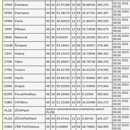
02.01.2011
CPAR
Pardubice
50
02
22.37198
15
46
59.68533
283.270
00:00
23.06.2024
CPRA
Prachatice
49
00
51.48178
13
59
45.37701
645.397
00:00
02.01.2011
CPRG
Praha
50
07
30.82619
14
27
21.80473
356.025
00:00
30.04.2023
CPRI
Příbram
49
41
16.07279
13
59
53.72838
583.675
00:00
28.06.2020
CRAK
Rakovník
50
06
8.60182
13
43
45.25330
381.872
00:00
02.01.2011
CSUM
Šumperk
49
57
53.16941
16
58
51.44527
378.365
00:00
01.02.2015
CSVI
Svitavy
49
45
28.15413
16
28
16.70846
498.442
00:00
02.01.2011
CTAB
Tábor
49
24
35.26837
14
40
48.78739
496.233
00:00
23.06.2024
CTRU
Trutnov
50
33
45.51706
15
54
30.41233
478.595
00:00
02.01.2011
CVSE
Vsetín
49
20
16.84132
17
59
27.64664
407.325
00:00
23.06.2024
CZNO
Znojmo
48
51
50.52628
16
02
21.03940
373.844
00:00
02.01.2011
GOPE
Pecný/Ondřejov
49
54
49.32664
14
47
8.22564
592.602
00:00
02.01.2011
TUBO
VUT/Brno
49
12
21.21026
16
35
34.20396
324.272
00:00
stanice nemonitorována (nahrazena stanicí
26.04.2015
PLZE
ZČU/Plzeň
PLZN)
00:00
31.05.2026
PLZN
ZČU-NTIS/Plzeň
49
43
35.67411
13
21
6.60744
425.227
00:00
01.02.2015
VSBO
VŠB-TUO/Ostrava
49
50
0.64983
18
09
49.79861
340.895
00:00