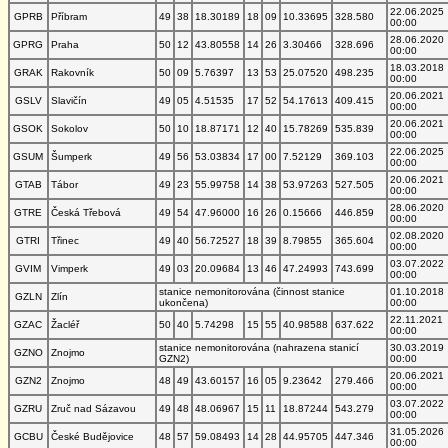
22.06.2025
GPRB
Příbram
49
38
18.30189
18
09
10.33695
328.580
00:00
28.06.2020
GPRG
Praha
50
12
43.80558
14
26
3.30466
328.696
00:00
18.03.2018
GRAK
Rakovník
50
09
5.76397
13
53
25.07520
498.235
00:00
20.06.2021
GSLV
Slavičín
49
05
4.51535
17
52
54.17613
409.415
00:00
20.06.2021
GSOK
Sokolov
50
10
18.87171
12
40
15.78269
535.839
00:00
22.06.2025
GSUM
Šumperk
49
56
53.03834
17
00
7.52129
369.103
00:00
20.06.2021
GTAB
Tábor
49
23
55.99758
14
38
53.97263
527.505
00:00
28.06.2020
GTRE
Česká Třebová
49
54
47.96000
16
26
0.15666
446.859
00:00
02.08.2020
GTRI
Třinec
49
40
56.72527
18
39
8.79855
365.604
00:00
03.07.2022
GVIM
Vimperk
49
03
20.09684
13
46
47.24993
743.699
00:00
stanice nemonitorována (činnost stanice
01.10.2018
GZLN
Zlín
ukončena)
00:00
22.11.2021
GZAC
Žacléř
50
40
5.74298
15
55
40.98588
637.622
00:00
stanice nemonitorována (nahrazena stanicí
30.03.2019
GZNO
Znojmo
GZN2)
00:00
20.06.2021
GZN2
Znojmo
48
49
43.60157
16
05
9.23642
279.466
00:00
03.07.2022
GZRU
Zruč nad Sázavou
49
48
48.06967
15
11
18.87244
543.279
00:00
31.05.2026
GCBU
České Budějovice
48
57
59.08493
14
28
44.95705
447.346
00:00