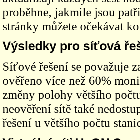
proběhne, jakmile jsou patř
stránky můžete očekávat kol
Výsledky pro síťová ře
Síťové řešení se považuje z
ověřeno více než 60% monit
změny polohy většího počt
neověření sítě také nedostu
řešení u většího počtu stani