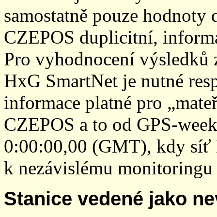
samostatně pouze hodnoty den
CZEPOS duplicitní, inform
Pro vyhodnocení výsledků z
HxG SmartNet je nutné resp
informace platné pro „mateř
CZEPOS a to od GPS-week 2
0:00:00,00 (GMT), kdy sí
k nezávislému monitoringu 
Stanice vedené jako ne