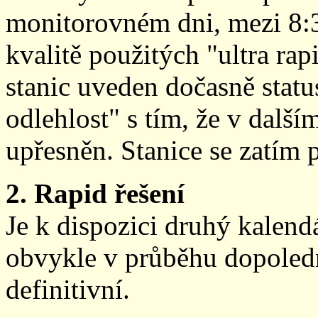
monitorovném dni, mezi 8:
kvalitě použitých "ultra ra
stanic uveden dočasně stat
odlehlost" s tím, že v další
upřesněn. Stanice se zatím
2. Rapid řešení
Je k dispozici druhý kalen
obvykle v průběhu dopoledne
definitivní.