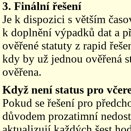
3. Finální řešení
Je k dispozici s větším ča
k doplnění výpadků dat a př
ověřené statuty z rapid řeše
kdy by už jednou ověřená st
ověřena.
Když není status pro včere
Pokud se řešení pro předch
důvodem prozatimní nedostup
aktualizují každých šest h