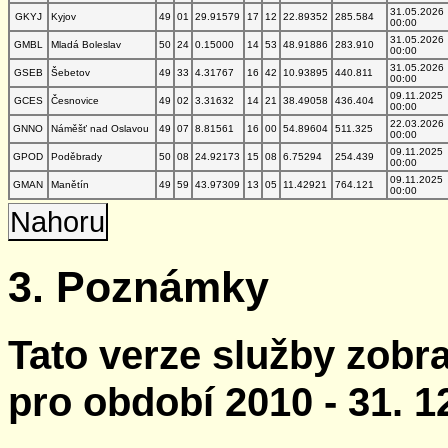
31.05.2026
GKYJ
Kyjov
49
01
29.91579
17
12
22.89352
285.584
00:00
31.05.2026
GMBL
Mladá Boleslav
50
24
0.15000
14
53
48.91886
283.910
00:00
31.05.2026
GSEB
Šebetov
49
33
4.31767
16
42
10.93895
440.811
00:00
09.11.2025
GCES
Česnovice
49
02
3.31632
14
21
38.49058
436.404
00:00
22.03.2026
GNNO
Náměšť nad Oslavou
49
07
8.81561
16
00
54.89604
511.325
00:00
09.11.2025
GPOD
Poděbrady
50
08
24.92173
15
08
6.75294
254.439
00:00
09.11.2025
GMAN
Manětín
49
59
43.97309
13
05
11.42921
764.121
00:00
Nahoru
3. Poznámky
Tato verze služby zobr
pro období 2010 - 31. 1