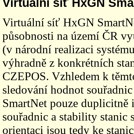
Virtuální síť HxGN Sma
Virtuální síť HxGN SmartN
působnosti na území ČR vyu
(v národní realizaci systé
výhradně z konkrétních stani
CZEPOS. Vzhledem k těmto
sledování hodnot souřadnic 
SmartNet pouze duplicitně
souřadnic a stability stani
orientaci jsou tedy ke sta