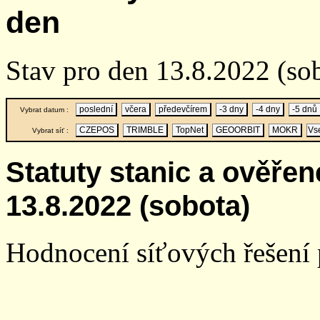
den
Stav pro den 13.8.2022 (so
poslední
včera
předevčírem
-3 dny
-4 dny
-5 dnů
Vybrat datum :
CZEPOS
TRIMBLE
TopNet
GEOORBIT
MOKR
Vs
Vybrat síť :
Statuty stanic a ověře
13.8.2022 (sobota)
Hodnocení síťových řešení p