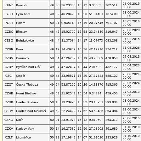
28.06.2015
KUNZ
Kunžak
49
06
26.23308
15
12
3.33383
702.511
00:00
23.06.2024
LYSH
Lysá hora
49
32
46.28428
18
26
51.31401
1374.903
00:00
15.05.2016
POL1
Polom
50
21
0.54514
16
19
20.07645
791.707
00:00
28.06.2020
CZBC
Břeclav
48
45
15.02799
16
53
23.74339
216.647
00:00
01.02.2015
CZBO
Bohdalovice
48
44
31.37084
14
17
11.04473
683.268
00:00
31.05.2026
CZBR
Brno
49
12
14.43942
16
36
42.19910
274.212
00:00
27.03.2013
CZBV
Broumov
50
34
47.26289
16
19
43.98589
478.850
00:00
30.04.2023
CZBY
Bystřice nad Olší
49
37
47.42437
18
44
2.01592
432.177
00:00
23.06.2024
CZCI
Čihošť
49
44
33.95571
15
20
27.37723
588.132
00:00
23.06.2024
CZCT
Česká Třebová
49
54
53.87265
16
26
14.33870
415.369
00:00
27.03.2013
CZHB
Horní Břečkov
48
53
21.92543
15
54
0.34834
459.450
00:00
23.06.2024
CZHK
Hradec Králové
50
13
13.23970
15
52
23.18951
293.034
00:00
23.06.2024
CZHM
Hradec nad Moravicí
49
52
22.24422
17
52
53.59436
354.384
00:00
28.06.2015
CZKO
Kolín
50
01
23.91978
15
12
9.81069
264.313
00:00
01.10.2010
CZKV
Karlovy Vary
50
14
16.27589
12
50
27.23502
461.689
00:00
01.10.2010
CZLT
Litoměřice
50
32
17.19849
14
07
51.91620
233.929
00:00