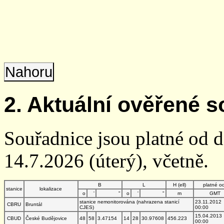
Nahoru
2. Aktuální ověřené s
Souřadnice jsou platné od 
14.7.2026 (úterý), včetně.
B
L
H (ell)
platné o
stanice
lokalizace
o
'
"
o
'
"
m
GMT
stanice nemonitorována (nahrazena stanicí
23.11.2012
CBRU
Bruntál
CJES)
00:00
15.04.2013
CBUD
České Budějovice
48
58
3.47154
14
28
30.97608
456.223
00:00