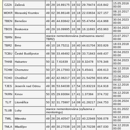
15.05.2016
CZZA
Zašová
49
29
16.89175
18
02
29.79474
416.842
00:00
08.10.2017
MOKR
Moravský Krumlov
49
02
36.86148
16
18
22.03634
327.157
00:00
30.04.2023
TBEN
Benešov
49
46
44.83842
14
40
55.47454
414.968
00:00
30.04.2023
TBOS
Boskovice
49
29
16.09995
16
38
16.11693
453.963
00:00
stanice nemonitorována (nahrazena stanicí
23.07.2017
TBRN
Brno
TBR2)
00:00
18.03.2018
TBR2
Brno
49
10
18.75211
16
40
44.01704
303.826
00:00
30.04.2023
TCBU
České Budějovice
48
58
33.46492
14
29
33.71843
449.437
00:00
30.04.2023
THAB
Habartov
50
11
7.61639
12
33
8.32478
576.346
00:00
04.12.2016
TCHM
Chomutov
50
27
26.17593
13
24
5.45441
406.613
00:00
23.06.2024
TCHO
Chotěboř
49
42
42.06217
15
40
21.54256
603.954
00:00
04.12.2016
TJES
Jeseník nad Odrou
49
36
53.64038
17
54
15.83219
314.918
00:00
04.12.2016
TKRN
Krnov
50
05
29.93084
17
41
1.37384
374.732
00:00
23.06.2024
TLIT
Litoměřice
50
32
31.75997
14
08
41.28217
244.753
00:00
stanice nemonitorována (vyřazena z
01.01.2022
TLUB
Luby
monitoringu)
00:00
04.12.2016
TMIL
Milevsko
49
26
26.40547
14
22
40.22949
506.078
00:00
04.12.2016
TMLA
Mladějov
49
49
30.27038
16
35
18.70238
467.030
00:00