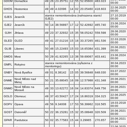
GDOM
Domažlice
49
26
23.35751
12
55
52.65600
483.023
00:00
22.06.2025
GHOS
Hostomice
49
49
4.02096
14
02
20.05460
418.603
00:00
stanice nemonitorována (nahrazena stanicí
27.10.2019
GJES
Jeseník
GJE2)
00:00
23.06.2024
GJE2
Jeseník
50
14
38.56897
17
12
52.42692
465.740
00:00
28.06.2020
GJIH
Jihlava
49
23
37.32932
15
35
58.05242
559.598
00:00
22.03.2026
GLED
GLED
49
41
27.01216
15
16
33.37265
461.536
00:00
20.06.2021
GLIB
Liberec
50
46
15.22493
15
03
16.65384
431.399
00:00
23.06.2024
GMOS
Most
50
29
41.92265
13
38
59.69067
403.441
00:00
stanice nemonitorována (vyřazena z
30.04.2023
GMPL
Rokytno
monitoringu)
00:00
03.07.2022
GNBY
Nová Bystřice
49
01
8.38142
15
05
39.56848
648.030
00:00
Nové Město nad
20.06.2021
GNME
50
21
35.68045
16
09
12.57988
431.348
Metuj
00:00
Nové Město na
20.06.2021
GNMO
49
33
13.62272
16
04
14.83374
649.756
Moravě
00:00
22.06.2025
GOLO
Olomouc
49
37
43.50427
17
24
16.86319
334.315
00:00
18.03.2018
GOPV
Opava
49
56
9.34008
17
53
56.39962
316.565
00:00
20.06.2021
GOST
Ostroměř
50
22
36.15281
15
32
35.08948
320.509
00:00
20.06.2021
GPAR
Pardubice
50
02
35.77583
15
44
3.29965
270.657
00:00
22.06.2025