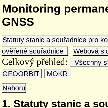
Monitoring permane
GNSS
Statuty stanic a souřadnice pro 
ověřené souřadnice
Webová s
Celkový přehled:
Všechny s
GEOORBIT
MOKR
Nahoru
1. Statuty stanic a s