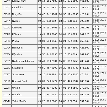
CZKV
Karlovy Vary
50
14
16.27589
12
50
27.23502
461.689
00:00
01.10.2010
CZLT
Litoměřice
50
32
17.19849
14
07
51.91620
233.929
00:00
15.05.2016
CZNB
Nový Bor
50
45
54.19049
14
33
12.48835
428.634
00:00
01.10.2010
CZNY
Nýřany
49
43
0.55892
13
13
8.40634
392.924
00:00
23.06.2024
CZOL
Olomouc
49
34
16.13468
17
15
1.45223
263.293
00:00
01.10.2010
CZPB
Příbram
49
41
37.96606
14
01
13.63254
602.120
00:00
23.06.2024
CZPR
Praha
50
01
50.61949
14
24
27.98583
253.545
00:00
01.10.2010
CZRA
Rakovník
50
05
38.72555
13
43
26.45560
425.502
00:00
15.05.2016
CZRV
Rýmařov
49
55
44.02635
17
16
25.66194
667.985
00:00
27.03.2013
CZRY
Rychnov u Jablonce
50
41
15.07901
15
08
39.99453
488.444
00:00
22.06.2025
CZSL
Slavonice
48
59
46.49109
15
20
46.94730
576.923
00:00
20.06.2021
CZST
Strakonice
49
16
6.16988
13
54
15.43145
474.744
00:00
27.03.2013
CZUB
Uherský Brod
49
01
24.01424
17
38
47.65584
283.357
00:00
08.10.2017
CZUH
Uhelná
50
21
50.49287
17
01
34.59563
372.059
00:00
01.10.2010
CZUS
Ústrašice
49
20
34.71380
14
41
5.12014
466.748
00:00
15.05.2016
CZVM
Velké Meziříčí
49
20
56.92040
16
00
0.88750
551.504
00:00
23.06.2024