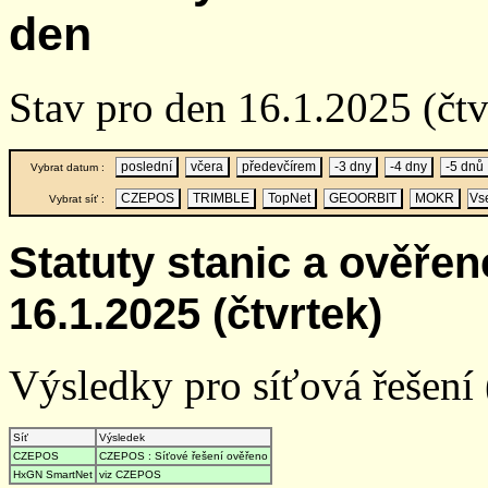
den
Stav pro den 16.1.2025 (čt
poslední
včera
předevčírem
-3 dny
-4 dny
-5 dnů
Vybrat datum :
CZEPOS
TRIMBLE
TopNet
GEOORBIT
MOKR
Vs
Vybrat síť :
Statuty stanic a ověře
16.1.2025 (čtvrtek)
Výsledky pro síťová řešení (
Síť
Výsledek
CZEPOS
CZEPOS : Síťové řešení ověřeno
HxGN SmartNet
viz CZEPOS