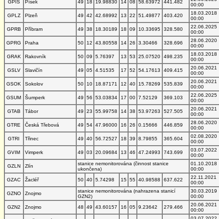
GPIS
Písek
49
18
19.98830
14
08
58.63972
441.482
00:00
18.03.2018
GPLZ
Plzeň
49
42
42.68992
13
22
51.49877
403.420
00:00
22.06.2025
GPRB
Příbram
49
38
18.30189
18
09
10.33695
328.580
00:00
28.06.2020
GPRG
Praha
50
12
43.80558
14
26
3.30466
328.696
00:00
18.03.2018
GRAK
Rakovník
50
09
5.76397
13
53
25.07520
498.235
00:00
20.06.2021
GSLV
Slavičín
49
05
4.51535
17
52
54.17613
409.415
00:00
20.06.2021
GSOK
Sokolov
50
10
18.87171
12
40
15.78269
535.839
00:00
22.06.2025
GSUM
Šumperk
49
56
53.03834
17
00
7.52129
369.103
00:00
20.06.2021
GTAB
Tábor
49
23
55.99758
14
38
53.97263
527.505
00:00
28.06.2020
GTRE
Česká Třebová
49
54
47.96000
16
26
0.15666
446.859
00:00
02.08.2020
GTRI
Třinec
49
40
56.72527
18
39
8.79855
365.604
00:00
03.07.2022
GVIM
Vimperk
49
03
20.09684
13
46
47.24993
743.699
00:00
stanice nemonitorována (činnost stanice
01.10.2018
GZLN
Zlín
ukončena)
00:00
22.11.2021
GZAC
Žacléř
50
40
5.74298
15
55
40.98588
637.622
00:00
stanice nemonitorována (nahrazena stanicí
30.03.2019
GZNO
Znojmo
GZN2)
00:00
20.06.2021
GZN2
Znojmo
48
49
43.60157
16
05
9.23642
279.466
00:00
03.07.2022