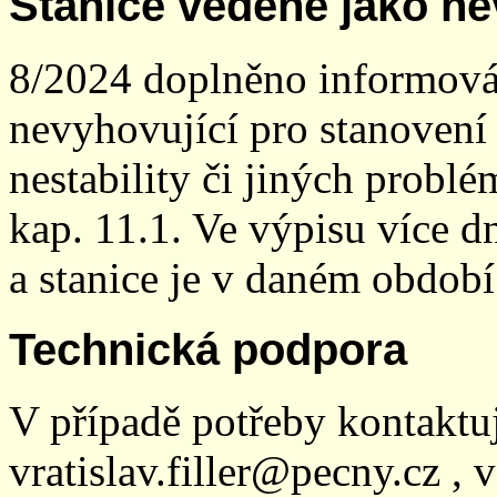
Stanice vedené jako ne
8/2024 doplněno informován
nevyhovující pro stanovení
nestability či jiných probl
kap. 11.1. Ve výpisu více dn
a stanice je v daném období
Technická podpora
V případě potřeby kontaktu
vratislav.filler@pecny.cz , 