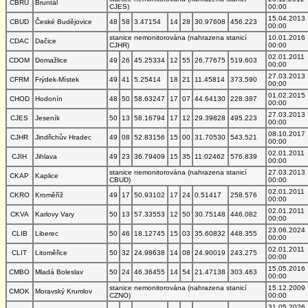
CBRU
Bruntál
CJES)
00:00
15.04.2013
CBUD
České Budějovice
48
58
3.47154
14
28
30.97608
456.223
00:00
stanice nemonitorována (nahrazena stanicí
10.01.2016
CDAC
Dačice
CJHR)
00:00
02.01.2011
CDOM
Domažlice
49
26
45.25334
12
55
26.77675
519.603
00:00
27.03.2013
CFRM
Frýdek-Místek
49
41
5.25414
18
21
11.45814
373.590
00:00
01.02.2015
CHOD
Hodonín
48
50
58.63247
17
07
44.64130
228.387
00:00
27.03.2013
CJES
Jeseník
50
13
58.16794
17
12
29.39828
495.223
00:00
08.10.2017
CJHR
Jindřichův Hradec
49
08
52.83156
15
00
31.70530
543.521
00:00
02.01.2011
CJIH
Jihlava
49
23
36.79409
15
35
11.02462
576.839
00:00
stanice nemonitorována (nahrazena stanicí
27.03.2013
CKAP
Kaplice
CBUD)
00:00
02.01.2011
CKRO
Kroměříž
49
17
50.93102
17
24
0.51417
258.576
00:00
02.01.2011
CKVA
Karlovy Vary
50
13
57.33553
12
50
30.75148
446.082
00:00
23.06.2024
CLIB
Liberec
50
46
18.12745
15
03
35.60832
448.355
00:00
02.01.2011
CLIT
Litoměřice
50
32
24.98638
14
08
24.90019
243.275
00:00
15.05.2016
CMBO
Mladá Boleslav
50
24
46.36455
14
54
21.47138
303.463
00:00
stanice nemonitorována (nahrazena stanicí
15.12.2009
CMOK
Moravský Krumlov
CZNO)
00:00
31.05.2026