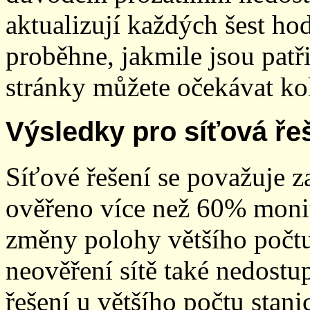
aktualizují každých šest h
proběhne, jakmile jsou patř
stránky můžete očekávat kol
Výsledky pro síťová ře
Síťové řešení se považuje z
ověřeno více než 60% monit
změny polohy většího počt
neověření sítě také nedostu
řešení u většího počtu stani