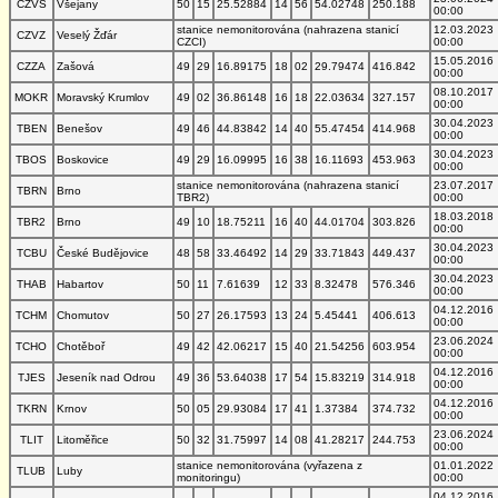
CZVS
Všejany
50
15
25.52884
14
56
54.02748
250.188
00:00
stanice nemonitorována (nahrazena stanicí
12.03.2023
CZVZ
Veselý Žďár
CZCI)
00:00
15.05.2016
CZZA
Zašová
49
29
16.89175
18
02
29.79474
416.842
00:00
08.10.2017
MOKR
Moravský Krumlov
49
02
36.86148
16
18
22.03634
327.157
00:00
30.04.2023
TBEN
Benešov
49
46
44.83842
14
40
55.47454
414.968
00:00
30.04.2023
TBOS
Boskovice
49
29
16.09995
16
38
16.11693
453.963
00:00
stanice nemonitorována (nahrazena stanicí
23.07.2017
TBRN
Brno
TBR2)
00:00
18.03.2018
TBR2
Brno
49
10
18.75211
16
40
44.01704
303.826
00:00
30.04.2023
TCBU
České Budějovice
48
58
33.46492
14
29
33.71843
449.437
00:00
30.04.2023
THAB
Habartov
50
11
7.61639
12
33
8.32478
576.346
00:00
04.12.2016
TCHM
Chomutov
50
27
26.17593
13
24
5.45441
406.613
00:00
23.06.2024
TCHO
Chotěboř
49
42
42.06217
15
40
21.54256
603.954
00:00
04.12.2016
TJES
Jeseník nad Odrou
49
36
53.64038
17
54
15.83219
314.918
00:00
04.12.2016
TKRN
Krnov
50
05
29.93084
17
41
1.37384
374.732
00:00
23.06.2024
TLIT
Litoměřice
50
32
31.75997
14
08
41.28217
244.753
00:00
stanice nemonitorována (vyřazena z
01.01.2022
TLUB
Luby
monitoringu)
00:00
04.12.2016