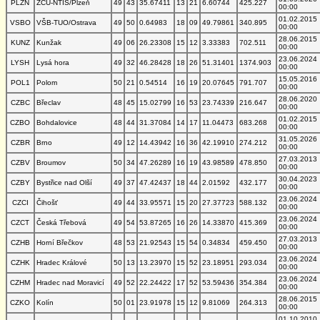
PLZN
ZČU-NTIS/Plzeň
49
43
35.67411
13
21
6.60744
425.227
00:00
01.02.2015
VSBO
VŠB-TUO/Ostrava
49
50
0.64983
18
09
49.79861
340.895
00:00
28.06.2015
KUNZ
Kunžak
49
06
26.23308
15
12
3.33383
702.511
00:00
23.06.2024
LYSH
Lysá hora
49
32
46.28428
18
26
51.31401
1374.903
00:00
15.05.2016
POL1
Polom
50
21
0.54514
16
19
20.07645
791.707
00:00
28.06.2020
CZBC
Břeclav
48
45
15.02799
16
53
23.74339
216.647
00:00
01.02.2015
CZBO
Bohdalovice
48
44
31.37084
14
17
11.04473
683.268
00:00
31.05.2026
CZBR
Brno
49
12
14.43942
16
36
42.19910
274.212
00:00
27.03.2013
CZBV
Broumov
50
34
47.26289
16
19
43.98589
478.850
00:00
30.04.2023
CZBY
Bystřice nad Olší
49
37
47.42437
18
44
2.01592
432.177
00:00
23.06.2024
CZCI
Čihošť
49
44
33.95571
15
20
27.37723
588.132
00:00
23.06.2024
CZCT
Česká Třebová
49
54
53.87265
16
26
14.33870
415.369
00:00
27.03.2013
CZHB
Horní Břečkov
48
53
21.92543
15
54
0.34834
459.450
00:00
23.06.2024
CZHK
Hradec Králové
50
13
13.23970
15
52
23.18951
293.034
00:00
23.06.2024
CZHM
Hradec nad Moravicí
49
52
22.24422
17
52
53.59436
354.384
00:00
28.06.2015
CZKO
Kolín
50
01
23.91978
15
12
9.81069
264.313
00:00
01.10.2010