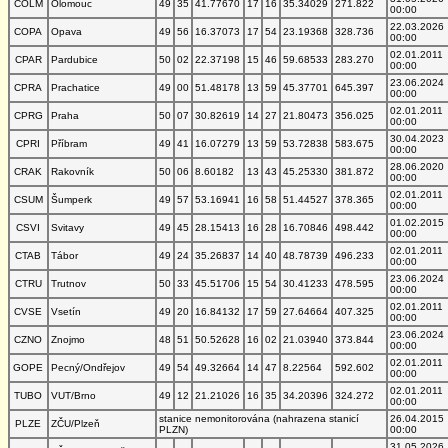
COLM
Olomouc
49
35
41.77670
17
16
35.34029
271.822
00:00
22.03.2026
COPA
Opava
49
56
16.37073
17
54
23.19368
328.736
00:00
02.01.2011
CPAR
Pardubice
50
02
22.37198
15
46
59.68533
283.270
00:00
23.06.2024
CPRA
Prachatice
49
00
51.48178
13
59
45.37701
645.397
00:00
02.01.2011
CPRG
Praha
50
07
30.82619
14
27
21.80473
356.025
00:00
30.04.2023
CPRI
Příbram
49
41
16.07279
13
59
53.72838
583.675
00:00
28.06.2020
CRAK
Rakovník
50
06
8.60182
13
43
45.25330
381.872
00:00
02.01.2011
CSUM
Šumperk
49
57
53.16941
16
58
51.44527
378.365
00:00
01.02.2015
CSVI
Svitavy
49
45
28.15413
16
28
16.70846
498.442
00:00
02.01.2011
CTAB
Tábor
49
24
35.26837
14
40
48.78739
496.233
00:00
23.06.2024
CTRU
Trutnov
50
33
45.51706
15
54
30.41233
478.595
00:00
02.01.2011
CVSE
Vsetín
49
20
16.84132
17
59
27.64664
407.325
00:00
23.06.2024
CZNO
Znojmo
48
51
50.52628
16
02
21.03940
373.844
00:00
02.01.2011
GOPE
Pecný/Ondřejov
49
54
49.32664
14
47
8.22564
592.602
00:00
02.01.2011
TUBO
VUT/Brno
49
12
21.21026
16
35
34.20396
324.272
00:00
stanice nemonitorována (nahrazena stanicí
26.04.2015
PLZE
ZČU/Plzeň
PLZN)
00:00
31.05.2026