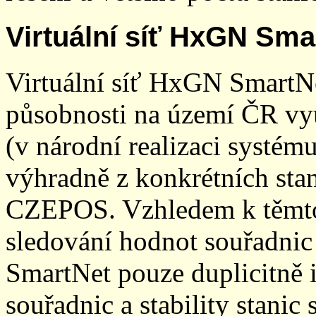
Virtuální síť HxGN Sma
Virtuální síť HxGN SmartN
působnosti na území ČR vyu
(v národní realizaci systé
výhradně z konkrétních stani
CZEPOS. Vzhledem k těmto
sledování hodnot souřadnic 
SmartNet pouze duplicitně
souřadnic a stability stani