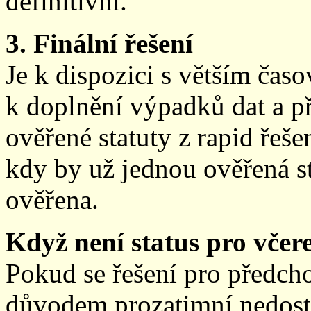
definitivní.
3. Finální řešení
Je k dispozici s větším ča
k doplnění výpadků dat a př
ověřené statuty z rapid řeše
kdy by už jednou ověřená st
ověřena.
Když není status pro včere
Pokud se řešení pro předch
důvodem prozatimní nedostup