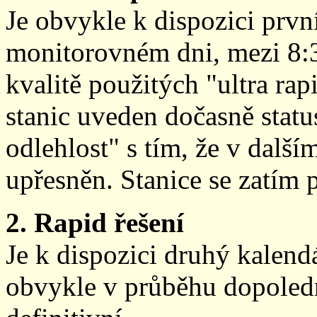
Je obvykle k dispozici prvn
monitorovném dni, mezi 8:
kvalitě použitých "ultra ra
stanic uveden dočasně stat
odlehlost" s tím, že v další
upřesněn. Stanice se zatím
2. Rapid řešení
Je k dispozici druhý kalen
obvykle v průběhu dopoledne