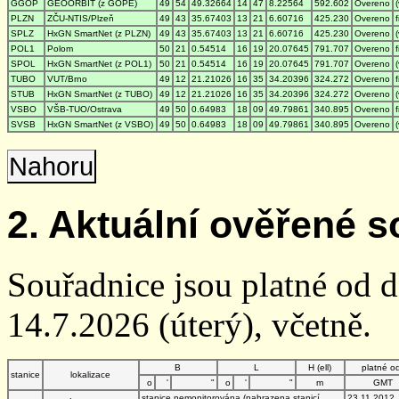
GGOP
GEOORBIT (z GOPE)
49
54
49.32664
14
47
8.22564
592.602
Overeno
PLZN
ZČU-NTIS/Plzeň
49
43
35.67403
13
21
6.60716
425.230
Overeno
SPLZ
HxGN SmartNet (z PLZN)
49
43
35.67403
13
21
6.60716
425.230
Overeno
POL1
Polom
50
21
0.54514
16
19
20.07645
791.707
Overeno
SPOL
HxGN SmartNet (z POL1)
50
21
0.54514
16
19
20.07645
791.707
Overeno
TUBO
VUT/Brno
49
12
21.21026
16
35
34.20396
324.272
Overeno
STUB
HxGN SmartNet (z TUBO)
49
12
21.21026
16
35
34.20396
324.272
Overeno
VSBO
VŠB-TUO/Ostrava
49
50
0.64983
18
09
49.79861
340.895
Overeno
SVSB
HxGN SmartNet (z VSBO)
49
50
0.64983
18
09
49.79861
340.895
Overeno
Nahoru
2. Aktuální ověřené s
Souřadnice jsou platné od 
14.7.2026 (úterý), včetně.
B
L
H (ell)
platné o
stanice
lokalizace
o
'
"
o
'
"
m
GMT
stanice nemonitorována (nahrazena stanicí
23.11.2012