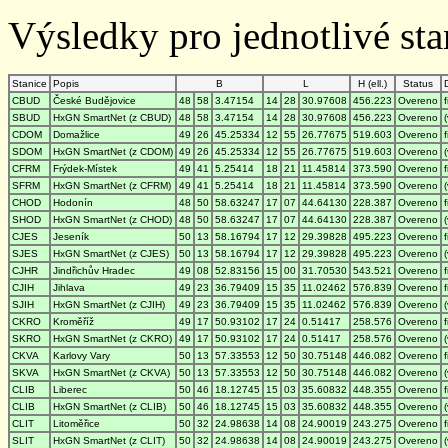
Výsledky pro jednotlivé stan
Stanice
Popis
B
L
H (ell.)
Status
CBUD
České Budějovice
48
58
3.47154
14
28
30.97608
456.223
Overeno
SBUD
HxGN SmartNet (z CBUD)
48
58
3.47154
14
28
30.97608
456.223
Overeno
CDOM
Domažlice
49
26
45.25334
12
55
26.77675
519.603
Overeno
SDOM
HxGN SmartNet (z CDOM)
49
26
45.25334
12
55
26.77675
519.603
Overeno
CFRM
Frýdek-Místek
49
41
5.25414
18
21
11.45814
373.590
Overeno
SFRM
HxGN SmartNet (z CFRM)
49
41
5.25414
18
21
11.45814
373.590
Overeno
CHOD
Hodonín
48
50
58.63247
17
07
44.64130
228.387
Overeno
SHOD
HxGN SmartNet (z CHOD)
48
50
58.63247
17
07
44.64130
228.387
Overeno
CJES
Jeseník
50
13
58.16794
17
12
29.39828
495.223
Overeno
SJES
HxGN SmartNet (z CJES)
50
13
58.16794
17
12
29.39828
495.223
Overeno
CJHR
Jindřichův Hradec
49
08
52.83156
15
00
31.70530
543.521
Overeno
CJIH
Jihlava
49
23
36.79409
15
35
11.02462
576.839
Overeno
SJIH
HxGN SmartNet (z CJIH)
49
23
36.79409
15
35
11.02462
576.839
Overeno
CKRO
Kroměříž
49
17
50.93102
17
24
0.51417
258.576
Overeno
SKRO
HxGN SmartNet (z CKRO)
49
17
50.93102
17
24
0.51417
258.576
Overeno
CKVA
Karlovy Vary
50
13
57.33553
12
50
30.75148
446.082
Overeno
SKVA
HxGN SmartNet (z CKVA)
50
13
57.33553
12
50
30.75148
446.082
Overeno
CLIB
Liberec
50
46
18.12745
15
03
35.60832
448.355
Overeno
CLIB
HxGN SmartNet (z CLIB)
50
46
18.12745
15
03
35.60832
448.355
Overeno
CLIT
Litoměřice
50
32
24.98638
14
08
24.90019
243.275
Overeno
SLIT
HxGN SmartNet (z CLIT)
50
32
24.98638
14
08
24.90019
243.275
Overeno