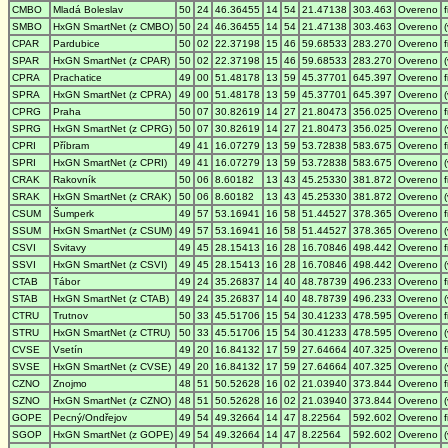
CMBO
Mladá Boleslav
50
24
46.36455
14
54
21.47138
303.463
Overeno
SMBO
HxGN SmartNet (z CMBO)
50
24
46.36455
14
54
21.47138
303.463
Overeno
CPAR
Pardubice
50
02
22.37198
15
46
59.68533
283.270
Overeno
SPAR
HxGN SmartNet (z CPAR)
50
02
22.37198
15
46
59.68533
283.270
Overeno
CPRA
Prachatice
49
00
51.48178
13
59
45.37701
645.397
Overeno
SPRA
HxGN SmartNet (z CPRA)
49
00
51.48178
13
59
45.37701
645.397
Overeno
CPRG
Praha
50
07
30.82619
14
27
21.80473
356.025
Overeno
SPRG
HxGN SmartNet (z CPRG)
50
07
30.82619
14
27
21.80473
356.025
Overeno
CPRI
Příbram
49
41
16.07279
13
59
53.72838
583.675
Overeno
SPRI
HxGN SmartNet (z CPRI)
49
41
16.07279
13
59
53.72838
583.675
Overeno
CRAK
Rakovník
50
06
8.60182
13
43
45.25330
381.872
Overeno
SRAK
HxGN SmartNet (z CRAK)
50
06
8.60182
13
43
45.25330
381.872
Overeno
CSUM
Šumperk
49
57
53.16941
16
58
51.44527
378.365
Overeno
SSUM
HxGN SmartNet (z CSUM)
49
57
53.16941
16
58
51.44527
378.365
Overeno
CSVI
Svitavy
49
45
28.15413
16
28
16.70846
498.442
Overeno
SSVI
HxGN SmartNet (z CSVI)
49
45
28.15413
16
28
16.70846
498.442
Overeno
CTAB
Tábor
49
24
35.26837
14
40
48.78739
496.233
Overeno
STAB
HxGN SmartNet (z CTAB)
49
24
35.26837
14
40
48.78739
496.233
Overeno
CTRU
Trutnov
50
33
45.51706
15
54
30.41233
478.595
Overeno
STRU
HxGN SmartNet (z CTRU)
50
33
45.51706
15
54
30.41233
478.595
Overeno
CVSE
Vsetín
49
20
16.84132
17
59
27.64664
407.325
Overeno
SVSE
HxGN SmartNet (z CVSE)
49
20
16.84132
17
59
27.64664
407.325
Overeno
CZNO
Znojmo
48
51
50.52628
16
02
21.03940
373.844
Overeno
SZNO
HxGN SmartNet (z CZNO)
48
51
50.52628
16
02
21.03940
373.844
Overeno
GOPE
Pecný/Ondřejov
49
54
49.32664
14
47
8.22564
592.602
Overeno
SGOP
HxGN SmartNet (z GOPE)
49
54
49.32664
14
47
8.22564
592.602
Overeno