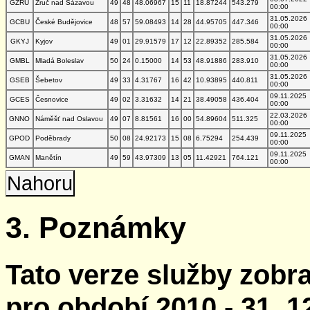
GZRU
Zruč nad Sázavou
49
48
48.06967
15
11
18.87244
543.279
00:00
31.05.2026
GCBU
České Budějovice
48
57
59.08493
14
28
44.95705
447.346
00:00
31.05.2026
GKYJ
Kyjov
49
01
29.91579
17
12
22.89352
285.584
00:00
31.05.2026
GMBL
Mladá Boleslav
50
24
0.15000
14
53
48.91886
283.910
00:00
31.05.2026
GSEB
Šebetov
49
33
4.31767
16
42
10.93895
440.811
00:00
09.11.2025
GCES
Česnovice
49
02
3.31632
14
21
38.49058
436.404
00:00
22.03.2026
GNNO
Náměšť nad Oslavou
49
07
8.81561
16
00
54.89604
511.325
00:00
09.11.2025
GPOD
Poděbrady
50
08
24.92173
15
08
6.75294
254.439
00:00
09.11.2025
GMAN
Manětín
49
59
43.97309
13
05
11.42921
764.121
00:00
Nahoru
3. Poznámky
Tato verze služby zobr
pro období 2010 - 31. 1