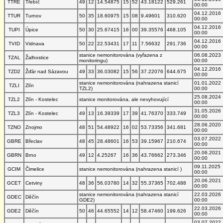
TTRE
Třebíč
49
12
14.54875
15
52
43.18122
529.261
00:00
04.12.2016
TTUR
Turnov
50
35
18.60975
15
08
9.49601
310.620
00:00
04.12.2016
TUPI
Úpice
50
30
25.67415
16
00
39.35576
468.105
00:00
04.12.2016
TVID
Vidnava
50
22
22.53431
17
11
7.56632
291.736
00:00
stanice nemonitorována (vyřazena z
06.08.2023
TZAL
Žalhostice
monitoringu)
00:00
04.12.2016
TZD2
Žďár nad Sázavou
49
33
36.03082
15
56
37.22076
644.675
00:00
stanice nemonitorována (nahrazena stanicí
01.01.2022
TZLI
Zlín
TZL2)
00:00
25.08.2024
TZL2
Zlín - Kostelec
stanice monitorována, ale nevyhovující
00:00
31.05.2026
TZL3
Zlín - Kostelec
49
13
16.39339
17
39
41.76370
333.749
00:00
28.06.2020
TZNO
Znojmo
48
51
54.48922
16
02
53.73356
341.681
00:00
03.07.2022
GBRE
Břeclav
48
45
28.48601
16
53
39.15967
210.674
00:00
20.06.2021
GBRN
Brno
49
12
4.25267
16
36
43.76662
273.346
00:00
09.11.2025
GCIM
Čimelice
stanice nemonitorována (nahrazena stanicí )
00:00
20.06.2021
GCET
Cetviny
48
36
56.03780
14
32
55.37365
702.488
00:00
stanice nemonitorována (nahrazena stanicí
22.03.2026
GDEC
Děčín
GDE2)
00:00
22.03.2026
GDE2
Děčín
50
46
44.65552
14
12
58.47460
199.626
00:00
03.07.2022