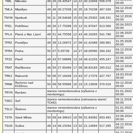
TMIL
Milevsko
49
26
26.40547
14
22
40.22949
506.078
00:00
04.12.2016
TMLA
Mladějov
49
49
30.27038
16
35
18.70238
467.030
00:00
04.12.2016
TNYM
Nymburk
50
11
29.54648
15
03
34.25302
248.331
00:00
30.04.2023
TPEL
Pelhřimov
49
26
17.75289
15
12
31.97047
613.566
00:00
22.06.2025
TPLA
Planá u Mar. Lázní
49
51
44.75558
12
43
46.16283
541.796
00:00
31.05.2026
TPR2
Prostějov
49
28
13.26972
17
06
41.42488
280.981
00:00
04.12.2016
TPRA
Praha
50
07
5.05736
14
27
49.00590
294.332
00:00
22.06.2025
TPZ2
Plzeň
49
43
57.09898
13
18
46.41203
455.247
00:00
04.12.2016
TRAT
Ratíškovice
48
55
27.60466
17
09
38.83183
265.012
00:00
18.03.2018
TRK2
Rakovník
50
06
37.19449
13
43
37.17376
427.767
00:00
Rychnov nad
04.12.2016
TRNK
50
09
58.55996
16
16
15.13839
370.016
Kněžnou
00:00
stanice nemonitorována (vyřazena z
01.01.2022
TRYN
Rynárec
monitoringu)
00:00
stanice nemonitorována (nahrazena stanicí
09.11.2018
TSEC
Seč
TCHO)
00:00
stanice nemonitorována (vyřazena z
01.01.2022
TSLU
Šluknov
monitoringu)
00:00
23.06.2024
TSTA
Staré Město
50
09
44.39910
16
56
51.94082
603.491
00:00
04.12.2016
TSUS
Sušice
49
14
46.15294
13
32
21.14694
517.295
00:00
04.12.2016