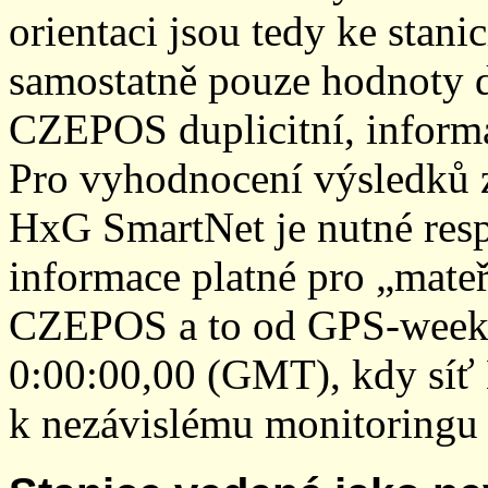
orientaci jsou tedy ke sta
samostatně pouze hodnoty den
CZEPOS duplicitní, inform
Pro vyhodnocení výsledků z
HxG SmartNet je nutné resp
informace platné pro „mateř
CZEPOS a to od GPS-week 2
0:00:00,00 (GMT), kdy sí
k nezávislému monitoringu 