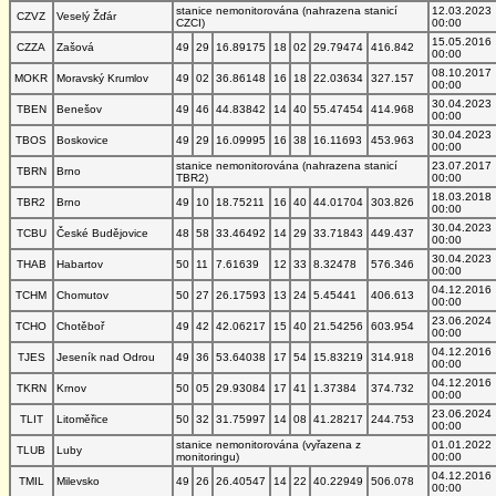
stanice nemonitorována (nahrazena stanicí
12.03.2023
CZVZ
Veselý Žďár
CZCI)
00:00
15.05.2016
CZZA
Zašová
49
29
16.89175
18
02
29.79474
416.842
00:00
08.10.2017
MOKR
Moravský Krumlov
49
02
36.86148
16
18
22.03634
327.157
00:00
30.04.2023
TBEN
Benešov
49
46
44.83842
14
40
55.47454
414.968
00:00
30.04.2023
TBOS
Boskovice
49
29
16.09995
16
38
16.11693
453.963
00:00
stanice nemonitorována (nahrazena stanicí
23.07.2017
TBRN
Brno
TBR2)
00:00
18.03.2018
TBR2
Brno
49
10
18.75211
16
40
44.01704
303.826
00:00
30.04.2023
TCBU
České Budějovice
48
58
33.46492
14
29
33.71843
449.437
00:00
30.04.2023
THAB
Habartov
50
11
7.61639
12
33
8.32478
576.346
00:00
04.12.2016
TCHM
Chomutov
50
27
26.17593
13
24
5.45441
406.613
00:00
23.06.2024
TCHO
Chotěboř
49
42
42.06217
15
40
21.54256
603.954
00:00
04.12.2016
TJES
Jeseník nad Odrou
49
36
53.64038
17
54
15.83219
314.918
00:00
04.12.2016
TKRN
Krnov
50
05
29.93084
17
41
1.37384
374.732
00:00
23.06.2024
TLIT
Litoměřice
50
32
31.75997
14
08
41.28217
244.753
00:00
stanice nemonitorována (vyřazena z
01.01.2022
TLUB
Luby
monitoringu)
00:00
04.12.2016
TMIL
Milevsko
49
26
26.40547
14
22
40.22949
506.078
00:00