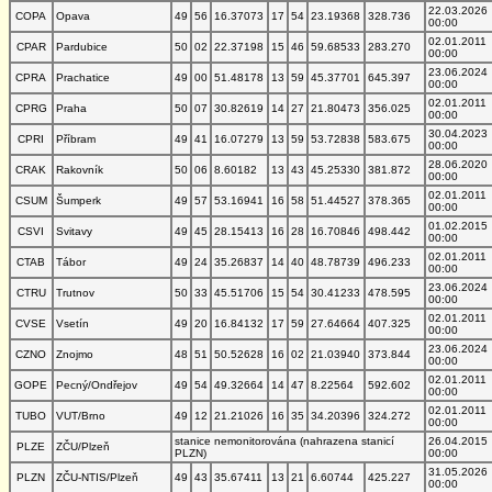
22.03.2026
COPA
Opava
49
56
16.37073
17
54
23.19368
328.736
00:00
02.01.2011
CPAR
Pardubice
50
02
22.37198
15
46
59.68533
283.270
00:00
23.06.2024
CPRA
Prachatice
49
00
51.48178
13
59
45.37701
645.397
00:00
02.01.2011
CPRG
Praha
50
07
30.82619
14
27
21.80473
356.025
00:00
30.04.2023
CPRI
Příbram
49
41
16.07279
13
59
53.72838
583.675
00:00
28.06.2020
CRAK
Rakovník
50
06
8.60182
13
43
45.25330
381.872
00:00
02.01.2011
CSUM
Šumperk
49
57
53.16941
16
58
51.44527
378.365
00:00
01.02.2015
CSVI
Svitavy
49
45
28.15413
16
28
16.70846
498.442
00:00
02.01.2011
CTAB
Tábor
49
24
35.26837
14
40
48.78739
496.233
00:00
23.06.2024
CTRU
Trutnov
50
33
45.51706
15
54
30.41233
478.595
00:00
02.01.2011
CVSE
Vsetín
49
20
16.84132
17
59
27.64664
407.325
00:00
23.06.2024
CZNO
Znojmo
48
51
50.52628
16
02
21.03940
373.844
00:00
02.01.2011
GOPE
Pecný/Ondřejov
49
54
49.32664
14
47
8.22564
592.602
00:00
02.01.2011
TUBO
VUT/Brno
49
12
21.21026
16
35
34.20396
324.272
00:00
stanice nemonitorována (nahrazena stanicí
26.04.2015
PLZE
ZČU/Plzeň
PLZN)
00:00
31.05.2026
PLZN
ZČU-NTIS/Plzeň
49
43
35.67411
13
21
6.60744
425.227
00:00