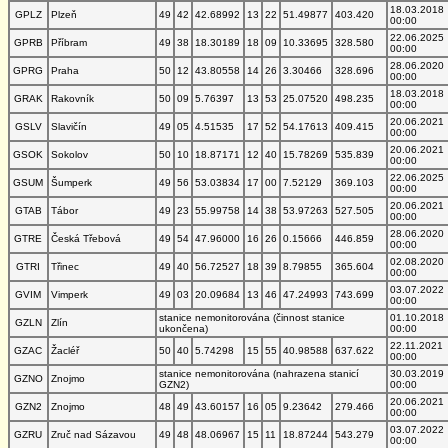
18.03.2018
GPLZ
Plzeň
49
42
42.68992
13
22
51.49877
403.420
00:00
22.06.2025
GPRB
Příbram
49
38
18.30189
18
09
10.33695
328.580
00:00
28.06.2020
GPRG
Praha
50
12
43.80558
14
26
3.30466
328.696
00:00
18.03.2018
GRAK
Rakovník
50
09
5.76397
13
53
25.07520
498.235
00:00
20.06.2021
GSLV
Slavičín
49
05
4.51535
17
52
54.17613
409.415
00:00
20.06.2021
GSOK
Sokolov
50
10
18.87171
12
40
15.78269
535.839
00:00
22.06.2025
GSUM
Šumperk
49
56
53.03834
17
00
7.52129
369.103
00:00
20.06.2021
GTAB
Tábor
49
23
55.99758
14
38
53.97263
527.505
00:00
28.06.2020
GTRE
Česká Třebová
49
54
47.96000
16
26
0.15666
446.859
00:00
02.08.2020
GTRI
Třinec
49
40
56.72527
18
39
8.79855
365.604
00:00
03.07.2022
GVIM
Vimperk
49
03
20.09684
13
46
47.24993
743.699
00:00
stanice nemonitorována (činnost stanice
01.10.2018
GZLN
Zlín
ukončena)
00:00
22.11.2021
GZAC
Žacléř
50
40
5.74298
15
55
40.98588
637.622
00:00
stanice nemonitorována (nahrazena stanicí
30.03.2019
GZNO
Znojmo
GZN2)
00:00
20.06.2021
GZN2
Znojmo
48
49
43.60157
16
05
9.23642
279.466
00:00
03.07.2022
GZRU
Zruč nad Sázavou
49
48
48.06967
15
11
18.87244
543.279
00:00