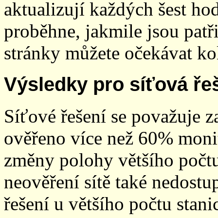
aktualizují každých šest h
proběhne, jakmile jsou patř
stránky můžete očekávat kol
Výsledky pro síťová ře
Síťové řešení se považuje z
ověřeno více než 60% monit
změny polohy většího počt
neověření sítě také nedostu
řešení u většího počtu stani