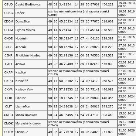
15.04.2013
CBUD
České Budějovice
48
58
3.47154
14
28
30.97608
456.223
00:00
stanice nemonitorována (nahrazena stanicí
10.01.2016
CDAC
Dačice
CJHR)
00:00
02.01.2011
CDOM
Domažlice
49
26
45.25334
12
55
26.77675
519.603
00:00
27.03.2013
CFRM
Frýdek-Místek
49
41
5.25414
18
21
11.45814
373.590
00:00
01.02.2015
CHOD
Hodonín
48
50
58.63247
17
07
44.64130
228.387
00:00
27.03.2013
CJES
Jeseník
50
13
58.16794
17
12
29.39828
495.223
00:00
08.10.2017
CJHR
Jindřichův Hradec
49
08
52.83156
15
00
31.70530
543.521
00:00
02.01.2011
CJIH
Jihlava
49
23
36.79409
15
35
11.02462
576.839
00:00
stanice nemonitorována (nahrazena stanicí
27.03.2013
CKAP
Kaplice
CBUD)
00:00
02.01.2011
CKRO
Kroměříž
49
17
50.93102
17
24
0.51417
258.576
00:00
02.01.2011
CKVA
Karlovy Vary
50
13
57.33553
12
50
30.75148
446.082
00:00
23.06.2024
CLIB
Liberec
50
46
18.12745
15
03
35.60832
448.355
00:00
02.01.2011
CLIT
Litoměřice
50
32
24.98638
14
08
24.90019
243.275
00:00
15.05.2016
CMBO
Mladá Boleslav
50
24
46.36455
14
54
21.47138
303.463
00:00
stanice nemonitorována (nahrazena stanicí
15.12.2009
CMOK
Moravský Krumlov
CZNO)
00:00
31.05.2026
COLM
Olomouc
49
35
41.77670
17
16
35.34029
271.822
00:00