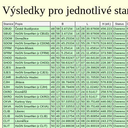
Výsledky pro jednotlivé stan
Stanice
Popis
B
L
H (ell.)
Status
CBUD
České Budějovice
48
58
3.47154
14
28
30.97608
456.223
Overeno
SBUD
HxGN SmartNet (z CBUD)
48
58
3.47154
14
28
30.97608
456.223
Overeno
CDOM
Domažlice
49
26
45.25334
12
55
26.77675
519.603
Overeno
SDOM
HxGN SmartNet (z CDOM)
49
26
45.25334
12
55
26.77675
519.603
Overeno
CFRM
Frýdek-Místek
49
41
5.25414
18
21
11.45814
373.590
Overeno
SFRM
HxGN SmartNet (z CFRM)
49
41
5.25414
18
21
11.45814
373.590
Overeno
CHOD
Hodonín
48
50
58.63247
17
07
44.64130
228.387
Overeno
SHOD
HxGN SmartNet (z CHOD)
48
50
58.63247
17
07
44.64130
228.387
Overeno
CJES
Jeseník
50
13
58.16794
17
12
29.39828
495.223
Overeno
SJES
HxGN SmartNet (z CJES)
50
13
58.16794
17
12
29.39828
495.223
Overeno
CJHR
Jindřichův Hradec
49
08
52.83156
15
00
31.70530
543.521
Overeno
CJIH
Jihlava
49
23
36.79409
15
35
11.02462
576.839
Overeno
SJIH
HxGN SmartNet (z CJIH)
49
23
36.79409
15
35
11.02462
576.839
Overeno
CKRO
Kroměříž
49
17
50.93102
17
24
0.51417
258.576
Overeno
SKRO
HxGN SmartNet (z CKRO)
49
17
50.93102
17
24
0.51417
258.576
Overeno
CKVA
Karlovy Vary
50
13
57.33553
12
50
30.75148
446.082
Overeno
SKVA
HxGN SmartNet (z CKVA)
50
13
57.33553
12
50
30.75148
446.082
Overeno
CLIB
Liberec
50
46
18.12754
15
03
35.60854
448.350
Overeno
CLIB
HxGN SmartNet (z CLIB)
50
46
18.12754
15
03
35.60854
448.350
Overeno
CLIT
Litoměřice
50
32
24.98638
14
08
24.90019
243.275
Overeno
SLIT
HxGN SmartNet (z CLIT)
50
32
24.98638
14
08
24.90019
243.275
Overeno