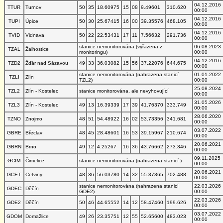
04.12.2016
TTUR
Turnov
50
35
18.60975
15
08
9.49601
310.620
00:00
04.12.2016
TUPI
Úpice
50
30
25.67415
16
00
39.35576
468.105
00:00
04.12.2016
TVID
Vidnava
50
22
22.53431
17
11
7.56632
291.736
00:00
stanice nemonitorována (vyřazena z
06.08.2023
TZAL
Žalhostice
monitoringu)
00:00
04.12.2016
TZD2
Žďár nad Sázavou
49
33
36.03082
15
56
37.22076
644.675
00:00
stanice nemonitorována (nahrazena stanicí
01.01.2022
TZLI
Zlín
TZL2)
00:00
25.08.2024
TZL2
Zlín - Kostelec
stanice monitorována, ale nevyhovující
00:00
31.05.2026
TZL3
Zlín - Kostelec
49
13
16.39339
17
39
41.76370
333.749
00:00
28.06.2020
TZNO
Znojmo
48
51
54.48922
16
02
53.73356
341.681
00:00
03.07.2022
GBRE
Břeclav
48
45
28.48601
16
53
39.15967
210.674
00:00
20.06.2021
GBRN
Brno
49
12
4.25267
16
36
43.76662
273.346
00:00
09.11.2025
GCIM
Čimelice
stanice nemonitorována (nahrazena stanicí )
00:00
20.06.2021
GCET
Cetviny
48
36
56.03780
14
32
55.37365
702.488
00:00
stanice nemonitorována (nahrazena stanicí
22.03.2026
GDEC
Děčín
GDE2)
00:00
22.03.2026
GDE2
Děčín
50
46
44.65552
14
12
58.47460
199.626
00:00
03.07.2022
GDOM
Domažlice
49
26
23.35751
12
55
52.65600
483.023
00:00