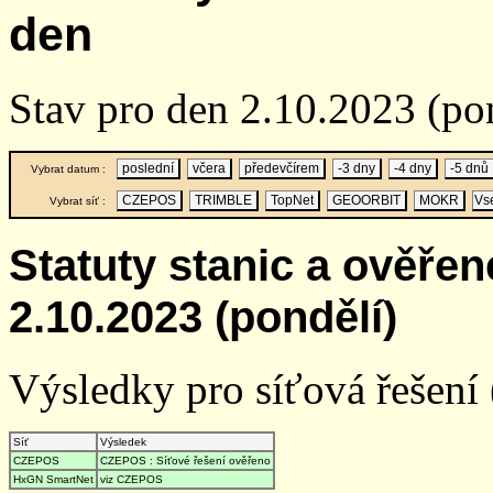
den
Stav pro den 2.10.2023 (po
poslední
včera
předevčírem
-3 dny
-4 dny
-5 dnů
Vybrat datum :
CZEPOS
TRIMBLE
TopNet
GEOORBIT
MOKR
Vs
Vybrat síť :
Statuty stanic a ověře
2.10.2023 (pondělí)
Výsledky pro síťová řešení (
Síť
Výsledek
CZEPOS
CZEPOS : Síťové řešení ověřeno
HxGN SmartNet
viz CZEPOS