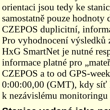
orientaci jsou tedy ke sta
samostatně pouze hodnoty den
CZEPOS duplicitní, inform
Pro vyhodnocení výsledků z
HxG SmartNet je nutné resp
informace platné pro „mateř
CZEPOS a to od GPS-week 2
0:00:00,00 (GMT), kdy sí
k nezávislému monitoringu 