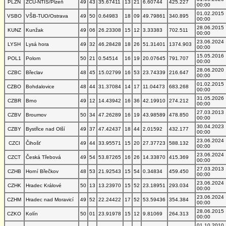
PLZN
ZČU-NTIS/Plzeň
49
43
35.67411
13
21
6.60744
425.227
00:00
01.02.2015
VSBO
VŠB-TUO/Ostrava
49
50
0.64983
18
09
49.79861
340.895
00:00
28.06.2015
KUNZ
Kunžak
49
06
26.23308
15
12
3.33383
702.511
00:00
23.06.2024
LYSH
Lysá hora
49
32
46.28428
18
26
51.31401
1374.903
00:00
15.05.2016
POL1
Polom
50
21
0.54514
16
19
20.07645
791.707
00:00
28.06.2020
CZBC
Břeclav
48
45
15.02799
16
53
23.74339
216.647
00:00
01.02.2015
CZBO
Bohdalovice
48
44
31.37084
14
17
11.04473
683.268
00:00
31.05.2026
CZBR
Brno
49
12
14.43942
16
36
42.19910
274.212
00:00
27.03.2013
CZBV
Broumov
50
34
47.26289
16
19
43.98589
478.850
00:00
30.04.2023
CZBY
Bystřice nad Olší
49
37
47.42437
18
44
2.01592
432.177
00:00
23.06.2024
CZCI
Čihošť
49
44
33.95571
15
20
27.37723
588.132
00:00
23.06.2024
CZCT
Česká Třebová
49
54
53.87265
16
26
14.33870
415.369
00:00
27.03.2013
CZHB
Horní Břečkov
48
53
21.92543
15
54
0.34834
459.450
00:00
23.06.2024
CZHK
Hradec Králové
50
13
13.23970
15
52
23.18951
293.034
00:00
23.06.2024
CZHM
Hradec nad Moravicí
49
52
22.24422
17
52
53.59436
354.384
00:00
28.06.2015
CZKO
Kolín
50
01
23.91978
15
12
9.81069
264.313
00:00
01.10.2010