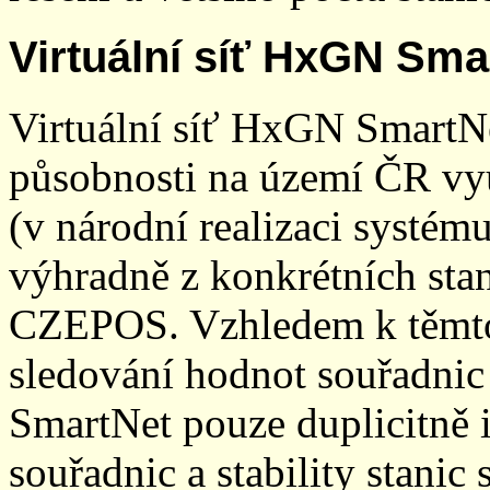
Virtuální síť HxGN Sma
Virtuální síť HxGN SmartN
působnosti na území ČR vyu
(v národní realizaci systé
výhradně z konkrétních stani
CZEPOS. Vzhledem k těmto
sledování hodnot souřadnic 
SmartNet pouze duplicitně
souřadnic a stability stani