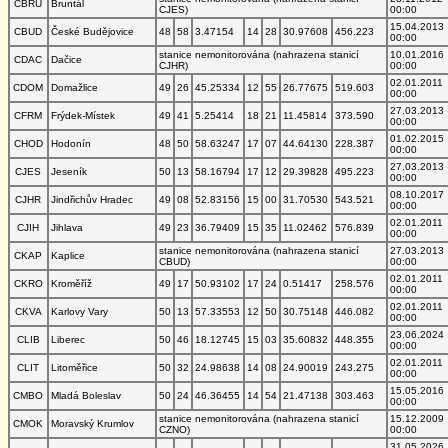
CBRU
Bruntál
CJES)
00:00
15.04.2013
CBUD
České Budějovice
48
58
3.47154
14
28
30.97608
456.223
00:00
stanice nemonitorována (nahrazena stanicí
10.01.2016
CDAC
Dačice
CJHR)
00:00
02.01.2011
CDOM
Domažlice
49
26
45.25334
12
55
26.77675
519.603
00:00
27.03.2013
CFRM
Frýdek-Místek
49
41
5.25414
18
21
11.45814
373.590
00:00
01.02.2015
CHOD
Hodonín
48
50
58.63247
17
07
44.64130
228.387
00:00
27.03.2013
CJES
Jeseník
50
13
58.16794
17
12
29.39828
495.223
00:00
08.10.2017
CJHR
Jindřichův Hradec
49
08
52.83156
15
00
31.70530
543.521
00:00
02.01.2011
CJIH
Jihlava
49
23
36.79409
15
35
11.02462
576.839
00:00
stanice nemonitorována (nahrazena stanicí
27.03.2013
CKAP
Kaplice
CBUD)
00:00
02.01.2011
CKRO
Kroměříž
49
17
50.93102
17
24
0.51417
258.576
00:00
02.01.2011
CKVA
Karlovy Vary
50
13
57.33553
12
50
30.75148
446.082
00:00
23.06.2024
CLIB
Liberec
50
46
18.12745
15
03
35.60832
448.355
00:00
02.01.2011
CLIT
Litoměřice
50
32
24.98638
14
08
24.90019
243.275
00:00
15.05.2016
CMBO
Mladá Boleslav
50
24
46.36455
14
54
21.47138
303.463
00:00
stanice nemonitorována (nahrazena stanicí
15.12.2009
CMOK
Moravský Krumlov
CZNO)
00:00
31.05.2026