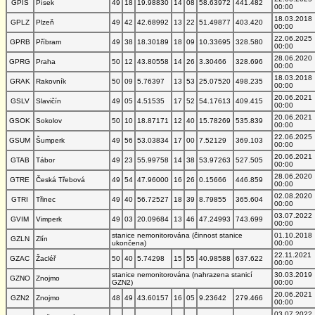
GPIS
Písek
49
18
19.98830
14
08
58.63972
441.482
00:00
18.03.2018
GPLZ
Plzeň
49
42
42.68992
13
22
51.49877
403.420
00:00
22.06.2025
GPRB
Příbram
49
38
18.30189
18
09
10.33695
328.580
00:00
28.06.2020
GPRG
Praha
50
12
43.80558
14
26
3.30466
328.696
00:00
18.03.2018
GRAK
Rakovník
50
09
5.76397
13
53
25.07520
498.235
00:00
20.06.2021
GSLV
Slavičín
49
05
4.51535
17
52
54.17613
409.415
00:00
20.06.2021
GSOK
Sokolov
50
10
18.87171
12
40
15.78269
535.839
00:00
22.06.2025
GSUM
Šumperk
49
56
53.03834
17
00
7.52129
369.103
00:00
20.06.2021
GTAB
Tábor
49
23
55.99758
14
38
53.97263
527.505
00:00
28.06.2020
GTRE
Česká Třebová
49
54
47.96000
16
26
0.15666
446.859
00:00
02.08.2020
GTRI
Třinec
49
40
56.72527
18
39
8.79855
365.604
00:00
03.07.2022
GVIM
Vimperk
49
03
20.09684
13
46
47.24993
743.699
00:00
stanice nemonitorována (činnost stanice
01.10.2018
GZLN
Zlín
ukončena)
00:00
22.11.2021
GZAC
Žacléř
50
40
5.74298
15
55
40.98588
637.622
00:00
stanice nemonitorována (nahrazena stanicí
30.03.2019
GZNO
Znojmo
GZN2)
00:00
20.06.2021
GZN2
Znojmo
48
49
43.60157
16
05
9.23642
279.466
00:00
03.07.2022