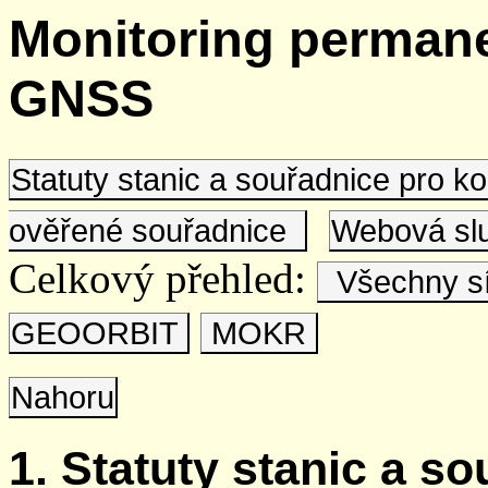
Monitoring permane
GNSS
Statuty stanic a souřadnice pro 
ověřené souřadnice
Webová s
Celkový přehled:
Všechny s
GEOORBIT
MOKR
Nahoru
1. Statuty stanic a s