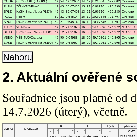
GGOP
GEOORBIT (z GOPE)
49
54
49.32664
14
47
8.22564
592.602
Overeno
PLZN
ZČU-NTIS/Plzeň
49
43
35.67403
13
21
6.60716
425.230
Overeno
SPLZ
HxGN SmartNet (z PLZN)
49
43
35.67403
13
21
6.60716
425.230
Overeno
POL1
Polom
50
21
0.54514
16
19
20.07645
791.707
Overeno
SPOL
HxGN SmartNet (z POL1)
50
21
0.54514
16
19
20.07645
791.707
Overeno
TUBO
VUT/Brno
49
12
21.21026
16
35
34.20396
324.272
NEOVER
STUB
HxGN SmartNet (z TUBO)
49
12
21.21026
16
35
34.20396
324.272
NEOVER
VSBO
VŠB-TUO/Ostrava
49
50
0.64983
18
09
49.79861
340.895
Overeno
SVSB
HxGN SmartNet (z VSBO)
49
50
0.64983
18
09
49.79861
340.895
Overeno
Nahoru
2. Aktuální ověřené s
Souřadnice jsou platné od 
14.7.2026 (úterý), včetně.
B
L
H (ell)
platné o
stanice
lokalizace
o
'
"
o
'
"
m
GMT
stanice nemonitorována (nahrazena stanicí
23.11.2012