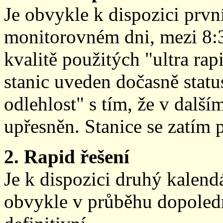
Je obvykle k dispozici prvn
monitorovném dni, mezi 8:
kvalitě použitých "ultra ra
stanic uveden dočasně stat
odlehlost" s tím, že v další
upřesněn. Stanice se zatím
2. Rapid řešení
Je k dispozici druhý kalen
obvykle v průběhu dopoledne