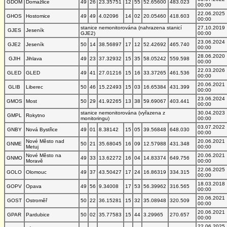
GDOM
Domažlice
49
26
23.35751
12
55
52.65600
483.023
00:00
22.06.2025
GHOS
Hostomice
49
49
4.02096
14
02
20.05460
418.603
00:00
stanice nemonitorována (nahrazena stanicí
27.10.2019
GJES
Jeseník
GJE2)
00:00
23.06.2024
GJE2
Jeseník
50
14
38.56897
17
12
52.42692
465.740
00:00
28.06.2020
GJIH
Jihlava
49
23
37.32932
15
35
58.05242
559.598
00:00
22.03.2026
GLED
GLED
49
41
27.01216
15
16
33.37265
461.536
00:00
20.06.2021
GLIB
Liberec
50
46
15.22493
15
03
16.65384
431.399
00:00
23.06.2024
GMOS
Most
50
29
41.92265
13
38
59.69067
403.441
00:00
stanice nemonitorována (vyřazena z
30.04.2023
GMPL
Rokytno
monitoringu)
00:00
03.07.2022
GNBY
Nová Bystřice
49
01
8.38142
15
05
39.56848
648.030
00:00
Nové Město nad
20.06.2021
GNME
50
21
35.68045
16
09
12.57988
431.348
Metuj
00:00
Nové Město na
20.06.2021
GNMO
49
33
13.62272
16
04
14.83374
649.756
Moravě
00:00
22.06.2025
GOLO
Olomouc
49
37
43.50427
17
24
16.86319
334.315
00:00
18.03.2018
GOPV
Opava
49
56
9.34008
17
53
56.39962
316.565
00:00
20.06.2021
GOST
Ostroměř
50
22
36.15281
15
32
35.08948
320.509
00:00
20.06.2021
GPAR
Pardubice
50
02
35.77583
15
44
3.29965
270.657
00:00
22.06.2025