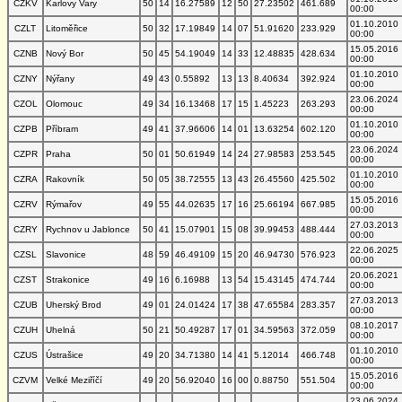
CZKV
Karlovy Vary
50
14
16.27589
12
50
27.23502
461.689
00:00
01.10.2010
CZLT
Litoměřice
50
32
17.19849
14
07
51.91620
233.929
00:00
15.05.2016
CZNB
Nový Bor
50
45
54.19049
14
33
12.48835
428.634
00:00
01.10.2010
CZNY
Nýřany
49
43
0.55892
13
13
8.40634
392.924
00:00
23.06.2024
CZOL
Olomouc
49
34
16.13468
17
15
1.45223
263.293
00:00
01.10.2010
CZPB
Příbram
49
41
37.96606
14
01
13.63254
602.120
00:00
23.06.2024
CZPR
Praha
50
01
50.61949
14
24
27.98583
253.545
00:00
01.10.2010
CZRA
Rakovník
50
05
38.72555
13
43
26.45560
425.502
00:00
15.05.2016
CZRV
Rýmařov
49
55
44.02635
17
16
25.66194
667.985
00:00
27.03.2013
CZRY
Rychnov u Jablonce
50
41
15.07901
15
08
39.99453
488.444
00:00
22.06.2025
CZSL
Slavonice
48
59
46.49109
15
20
46.94730
576.923
00:00
20.06.2021
CZST
Strakonice
49
16
6.16988
13
54
15.43145
474.744
00:00
27.03.2013
CZUB
Uherský Brod
49
01
24.01424
17
38
47.65584
283.357
00:00
08.10.2017
CZUH
Uhelná
50
21
50.49287
17
01
34.59563
372.059
00:00
01.10.2010
CZUS
Ústrašice
49
20
34.71380
14
41
5.12014
466.748
00:00
15.05.2016
CZVM
Velké Meziříčí
49
20
56.92040
16
00
0.88750
551.504
00:00
23.06.2024