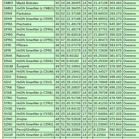
CMBO
Mladá Boleslav
50
24
46.36455
14
54
21.47138
303.463
Overeno
SMBO
HxGN SmartNet (z CMBO)
50
24
46.36455
14
54
21.47138
303.463
Overeno
CPAR
Pardubice
50
02
22.37198
15
46
59.68533
283.270
Overeno
SPAR
HxGN SmartNet (z CPAR)
50
02
22.37198
15
46
59.68533
283.270
Overeno
CPRA
Prachatice
49
00
51.48178
13
59
45.37701
645.397
Overeno
SPRA
HxGN SmartNet (z CPRA)
49
00
51.48178
13
59
45.37701
645.397
Overeno
CPRG
Praha
50
07
30.82619
14
27
21.80473
356.025
Overeno
SPRG
HxGN SmartNet (z CPRG)
50
07
30.82619
14
27
21.80473
356.025
Overeno
CPRI
Příbram
49
41
16.07279
13
59
53.72838
583.675
Overeno
SPRI
HxGN SmartNet (z CPRI)
49
41
16.07279
13
59
53.72838
583.675
Overeno
CRAK
Rakovník
50
06
8.60182
13
43
45.25330
381.872
Overeno
SRAK
HxGN SmartNet (z CRAK)
50
06
8.60182
13
43
45.25330
381.872
Overeno
CSUM
Šumperk
49
57
53.16941
16
58
51.44527
378.365
Overeno
SSUM
HxGN SmartNet (z CSUM)
49
57
53.16941
16
58
51.44527
378.365
Overeno
CSVI
Svitavy
49
45
28.15413
16
28
16.70846
498.442
Overeno
SSVI
HxGN SmartNet (z CSVI)
49
45
28.15413
16
28
16.70846
498.442
Overeno
CTAB
Tábor
49
24
35.26837
14
40
48.78739
496.233
Overeno
STAB
HxGN SmartNet (z CTAB)
49
24
35.26837
14
40
48.78739
496.233
Overeno
CTRU
Trutnov
50
33
45.51706
15
54
30.41233
478.595
Overeno
STRU
HxGN SmartNet (z CTRU)
50
33
45.51706
15
54
30.41233
478.595
Overeno
CVSE
Vsetín
49
20
16.84132
17
59
27.64664
407.325
Overeno
SVSE
HxGN SmartNet (z CVSE)
49
20
16.84132
17
59
27.64664
407.325
Overeno
CZNO
Znojmo
48
51
50.52628
16
02
21.03940
373.844
Overeno
SZNO
HxGN SmartNet (z CZNO)
48
51
50.52628
16
02
21.03940
373.844
Overeno
GOPE
Pecný/Ondřejov
49
54
49.32664
14
47
8.22564
592.602
Overeno
SGOP
HxGN SmartNet (z GOPE)
49
54
49.32664
14
47
8.22564
592.602
Overeno