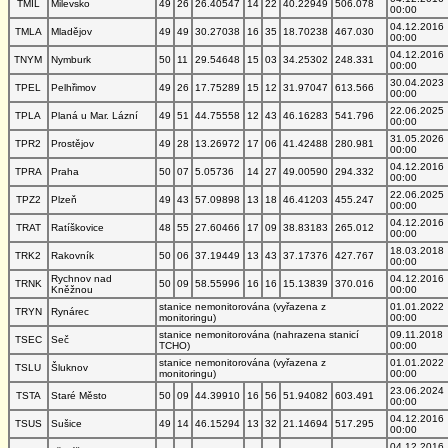
TMIL
Milevsko
49
26
26.40547
14
22
40.22949
506.078
00:00
04.12.2016
TMLA
Mladějov
49
49
30.27038
16
35
18.70238
467.030
00:00
04.12.2016
TNYM
Nymburk
50
11
29.54648
15
03
34.25302
248.331
00:00
30.04.2023
TPEL
Pelhřimov
49
26
17.75289
15
12
31.97047
613.566
00:00
22.06.2025
TPLA
Planá u Mar. Lázní
49
51
44.75558
12
43
46.16283
541.796
00:00
31.05.2026
TPR2
Prostějov
49
28
13.26972
17
06
41.42488
280.981
00:00
04.12.2016
TPRA
Praha
50
07
5.05736
14
27
49.00590
294.332
00:00
22.06.2025
TPZ2
Plzeň
49
43
57.09898
13
18
46.41203
455.247
00:00
04.12.2016
TRAT
Ratíškovice
48
55
27.60466
17
09
38.83183
265.012
00:00
18.03.2018
TRK2
Rakovník
50
06
37.19449
13
43
37.17376
427.767
00:00
Rychnov nad
04.12.2016
TRNK
50
09
58.55996
16
16
15.13839
370.016
Kněžnou
00:00
stanice nemonitorována (vyřazena z
01.01.2022
TRYN
Rynárec
monitoringu)
00:00
stanice nemonitorována (nahrazena stanicí
09.11.2018
TSEC
Seč
TCHO)
00:00
stanice nemonitorována (vyřazena z
01.01.2022
TSLU
Šluknov
monitoringu)
00:00
23.06.2024
TSTA
Staré Město
50
09
44.39910
16
56
51.94082
603.491
00:00
04.12.2016
TSUS
Sušice
49
14
46.15294
13
32
21.14694
517.295
00:00
04.12.2016