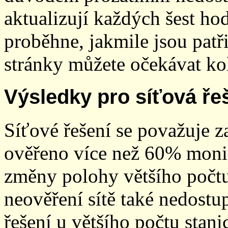
aktualizují každých šest h
proběhne, jakmile jsou patř
stránky můžete očekávat kol
Výsledky pro síťová ře
Síťové řešení se považuje z
ověřeno více než 60% monit
změny polohy většího počt
neověření sítě také nedostu
řešení u většího počtu stani