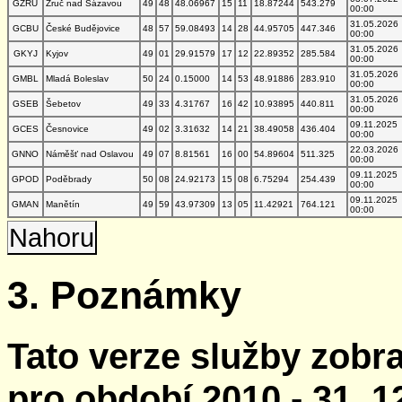
GZRU
Zruč nad Sázavou
49
48
48.06967
15
11
18.87244
543.279
00:00
31.05.2026
GCBU
České Budějovice
48
57
59.08493
14
28
44.95705
447.346
00:00
31.05.2026
GKYJ
Kyjov
49
01
29.91579
17
12
22.89352
285.584
00:00
31.05.2026
GMBL
Mladá Boleslav
50
24
0.15000
14
53
48.91886
283.910
00:00
31.05.2026
GSEB
Šebetov
49
33
4.31767
16
42
10.93895
440.811
00:00
09.11.2025
GCES
Česnovice
49
02
3.31632
14
21
38.49058
436.404
00:00
22.03.2026
GNNO
Náměšť nad Oslavou
49
07
8.81561
16
00
54.89604
511.325
00:00
09.11.2025
GPOD
Poděbrady
50
08
24.92173
15
08
6.75294
254.439
00:00
09.11.2025
GMAN
Manětín
49
59
43.97309
13
05
11.42921
764.121
00:00
Nahoru
3. Poznámky
Tato verze služby zobr
pro období 2010 - 31. 1