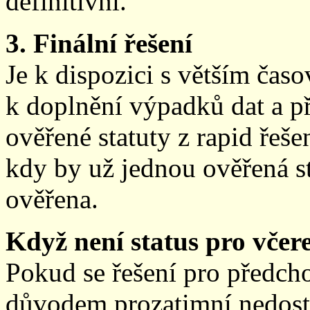
definitivní.
3. Finální řešení
Je k dispozici s větším ča
k doplnění výpadků dat a př
ověřené statuty z rapid řeše
kdy by už jednou ověřená st
ověřena.
Když není status pro včere
Pokud se řešení pro předch
důvodem prozatimní nedostup