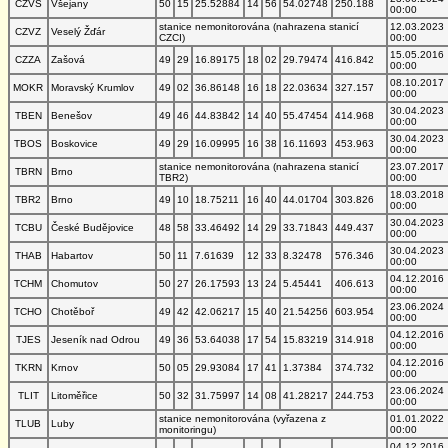
CZVS
Všejany
50
15
25.52884
14
56
54.02748
250.188
00:00
stanice nemonitorována (nahrazena stanicí
12.03.2023
CZVZ
Veselý Žďár
CZCI)
00:00
15.05.2016
CZZA
Zašová
49
29
16.89175
18
02
29.79474
416.842
00:00
08.10.2017
MOKR
Moravský Krumlov
49
02
36.86148
16
18
22.03634
327.157
00:00
30.04.2023
TBEN
Benešov
49
46
44.83842
14
40
55.47454
414.968
00:00
30.04.2023
TBOS
Boskovice
49
29
16.09995
16
38
16.11693
453.963
00:00
stanice nemonitorována (nahrazena stanicí
23.07.2017
TBRN
Brno
TBR2)
00:00
18.03.2018
TBR2
Brno
49
10
18.75211
16
40
44.01704
303.826
00:00
30.04.2023
TCBU
České Budějovice
48
58
33.46492
14
29
33.71843
449.437
00:00
30.04.2023
THAB
Habartov
50
11
7.61639
12
33
8.32478
576.346
00:00
04.12.2016
TCHM
Chomutov
50
27
26.17593
13
24
5.45441
406.613
00:00
23.06.2024
TCHO
Chotěboř
49
42
42.06217
15
40
21.54256
603.954
00:00
04.12.2016
TJES
Jeseník nad Odrou
49
36
53.64038
17
54
15.83219
314.918
00:00
04.12.2016
TKRN
Krnov
50
05
29.93084
17
41
1.37384
374.732
00:00
23.06.2024
TLIT
Litoměřice
50
32
31.75997
14
08
41.28217
244.753
00:00
stanice nemonitorována (vyřazena z
01.01.2022
TLUB
Luby
monitoringu)
00:00
04.12.2016