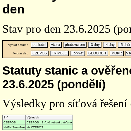
den
Stav pro den 23.6.2025 (po
poslední
včera
předevčírem
-3 dny
-4 dny
-5 dnů
Vybrat datum :
CZEPOS
TRIMBLE
TopNet
GEOORBIT
MOKR
Vs
Vybrat síť :
Statuty stanic a ověře
23.6.2025 (pondělí)
Výsledky pro síťová řešení (
Síť
Výsledek
CZEPOS
CZEPOS : Síťové řešení ověřeno
HxGN SmartNet
viz CZEPOS