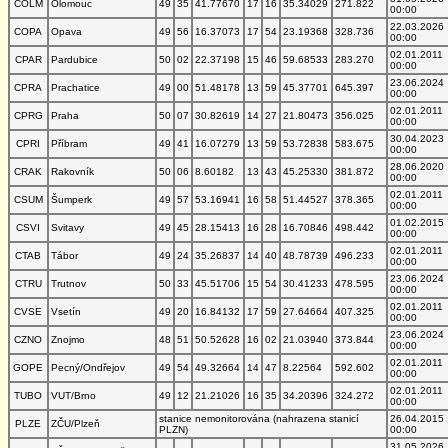
COLM
Olomouc
49
35
41.77670
17
16
35.34029
271.822
00:00
22.03.2026
COPA
Opava
49
56
16.37073
17
54
23.19368
328.736
00:00
02.01.2011
CPAR
Pardubice
50
02
22.37198
15
46
59.68533
283.270
00:00
23.06.2024
CPRA
Prachatice
49
00
51.48178
13
59
45.37701
645.397
00:00
02.01.2011
CPRG
Praha
50
07
30.82619
14
27
21.80473
356.025
00:00
30.04.2023
CPRI
Příbram
49
41
16.07279
13
59
53.72838
583.675
00:00
28.06.2020
CRAK
Rakovník
50
06
8.60182
13
43
45.25330
381.872
00:00
02.01.2011
CSUM
Šumperk
49
57
53.16941
16
58
51.44527
378.365
00:00
01.02.2015
CSVI
Svitavy
49
45
28.15413
16
28
16.70846
498.442
00:00
02.01.2011
CTAB
Tábor
49
24
35.26837
14
40
48.78739
496.233
00:00
23.06.2024
CTRU
Trutnov
50
33
45.51706
15
54
30.41233
478.595
00:00
02.01.2011
CVSE
Vsetín
49
20
16.84132
17
59
27.64664
407.325
00:00
23.06.2024
CZNO
Znojmo
48
51
50.52628
16
02
21.03940
373.844
00:00
02.01.2011
GOPE
Pecný/Ondřejov
49
54
49.32664
14
47
8.22564
592.602
00:00
02.01.2011
TUBO
VUT/Brno
49
12
21.21026
16
35
34.20396
324.272
00:00
stanice nemonitorována (nahrazena stanicí
26.04.2015
PLZE
ZČU/Plzeň
PLZN)
00:00
31.05.2026