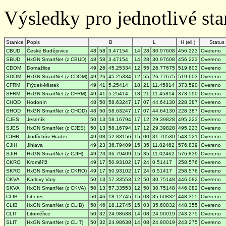
Výsledky pro jednotlivé stan
Stanice
Popis
B
L
H (ell.)
Status
CBUD
České Budějovice
48
58
3.47154
14
28
30.97608
456.223
Overeno
SBUD
HxGN SmartNet (z CBUD)
48
58
3.47154
14
28
30.97608
456.223
Overeno
CDOM
Domažlice
49
26
45.25334
12
55
26.77675
519.603
Overeno
SDOM
HxGN SmartNet (z CDOM)
49
26
45.25334
12
55
26.77675
519.603
Overeno
CFRM
Frýdek-Místek
49
41
5.25414
18
21
11.45814
373.590
Overeno
SFRM
HxGN SmartNet (z CFRM)
49
41
5.25414
18
21
11.45814
373.590
Overeno
CHOD
Hodonín
48
50
58.63247
17
07
44.64130
228.387
Overeno
SHOD
HxGN SmartNet (z CHOD)
48
50
58.63247
17
07
44.64130
228.387
Overeno
CJES
Jeseník
50
13
58.16794
17
12
29.39828
495.223
Overeno
SJES
HxGN SmartNet (z CJES)
50
13
58.16794
17
12
29.39828
495.223
Overeno
CJHR
Jindřichův Hradec
49
08
52.83156
15
00
31.70530
543.521
Overeno
CJIH
Jihlava
49
23
36.79409
15
35
11.02462
576.839
Overeno
SJIH
HxGN SmartNet (z CJIH)
49
23
36.79409
15
35
11.02462
576.839
Overeno
CKRO
Kroměříž
49
17
50.93102
17
24
0.51417
258.576
Overeno
SKRO
HxGN SmartNet (z CKRO)
49
17
50.93102
17
24
0.51417
258.576
Overeno
CKVA
Karlovy Vary
50
13
57.33553
12
50
30.75148
446.082
Overeno
SKVA
HxGN SmartNet (z CKVA)
50
13
57.33553
12
50
30.75148
446.082
Overeno
CLIB
Liberec
50
46
18.12745
15
03
35.60832
448.355
Overeno
CLIB
HxGN SmartNet (z CLIB)
50
46
18.12745
15
03
35.60832
448.355
Overeno
CLIT
Litoměřice
50
32
24.98638
14
08
24.90019
243.275
Overeno
SLIT
HxGN SmartNet (z CLIT)
50
32
24.98638
14
08
24.90019
243.275
Overeno