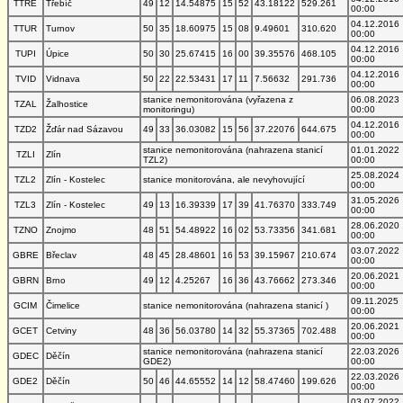
TTRE
Třebíč
49
12
14.54875
15
52
43.18122
529.261
00:00
04.12.2016
TTUR
Turnov
50
35
18.60975
15
08
9.49601
310.620
00:00
04.12.2016
TUPI
Úpice
50
30
25.67415
16
00
39.35576
468.105
00:00
04.12.2016
TVID
Vidnava
50
22
22.53431
17
11
7.56632
291.736
00:00
stanice nemonitorována (vyřazena z
06.08.2023
TZAL
Žalhostice
monitoringu)
00:00
04.12.2016
TZD2
Žďár nad Sázavou
49
33
36.03082
15
56
37.22076
644.675
00:00
stanice nemonitorována (nahrazena stanicí
01.01.2022
TZLI
Zlín
TZL2)
00:00
25.08.2024
TZL2
Zlín - Kostelec
stanice monitorována, ale nevyhovující
00:00
31.05.2026
TZL3
Zlín - Kostelec
49
13
16.39339
17
39
41.76370
333.749
00:00
28.06.2020
TZNO
Znojmo
48
51
54.48922
16
02
53.73356
341.681
00:00
03.07.2022
GBRE
Břeclav
48
45
28.48601
16
53
39.15967
210.674
00:00
20.06.2021
GBRN
Brno
49
12
4.25267
16
36
43.76662
273.346
00:00
09.11.2025
GCIM
Čimelice
stanice nemonitorována (nahrazena stanicí )
00:00
20.06.2021
GCET
Cetviny
48
36
56.03780
14
32
55.37365
702.488
00:00
stanice nemonitorována (nahrazena stanicí
22.03.2026
GDEC
Děčín
GDE2)
00:00
22.03.2026
GDE2
Děčín
50
46
44.65552
14
12
58.47460
199.626
00:00
03.07.2022