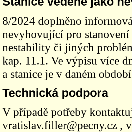
Stanice vedené jako ne
8/2024 doplněno informován
nevyhovující pro stanovení
nestability či jiných probl
kap. 11.1. Ve výpisu více dn
a stanice je v daném období
Technická podpora
V případě potřeby kontaktu
vratislav.filler@pecny.cz , 