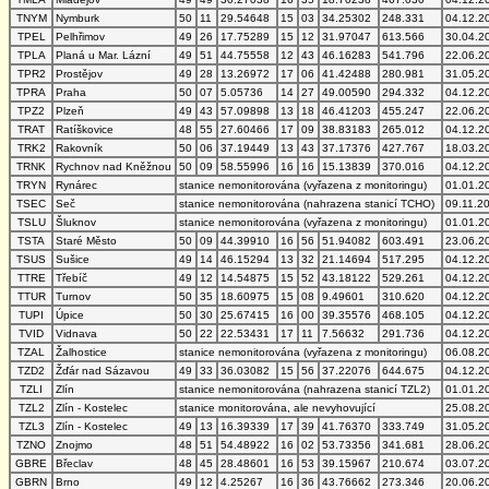
TNYM
Nymburk
50
11
29.54648
15
03
34.25302
248.331
04.12.2
TPEL
Pelhřimov
49
26
17.75289
15
12
31.97047
613.566
30.04.2
TPLA
Planá u Mar. Lázní
49
51
44.75558
12
43
46.16283
541.796
22.06.2
TPR2
Prostějov
49
28
13.26972
17
06
41.42488
280.981
31.05.2
TPRA
Praha
50
07
5.05736
14
27
49.00590
294.332
04.12.2
TPZ2
Plzeň
49
43
57.09898
13
18
46.41203
455.247
22.06.2
TRAT
Ratíškovice
48
55
27.60466
17
09
38.83183
265.012
04.12.2
TRK2
Rakovník
50
06
37.19449
13
43
37.17376
427.767
18.03.2
TRNK
Rychnov nad Kněžnou
50
09
58.55996
16
16
15.13839
370.016
04.12.2
TRYN
Rynárec
stanice nemonitorována (vyřazena z monitoringu)
01.01.2
TSEC
Seč
stanice nemonitorována (nahrazena stanicí TCHO)
09.11.2
TSLU
Šluknov
stanice nemonitorována (vyřazena z monitoringu)
01.01.2
TSTA
Staré Město
50
09
44.39910
16
56
51.94082
603.491
23.06.2
TSUS
Sušice
49
14
46.15294
13
32
21.14694
517.295
04.12.2
TTRE
Třebíč
49
12
14.54875
15
52
43.18122
529.261
04.12.2
TTUR
Turnov
50
35
18.60975
15
08
9.49601
310.620
04.12.2
TUPI
Úpice
50
30
25.67415
16
00
39.35576
468.105
04.12.2
TVID
Vidnava
50
22
22.53431
17
11
7.56632
291.736
04.12.2
TZAL
Žalhostice
stanice nemonitorována (vyřazena z monitoringu)
06.08.2
TZD2
Žďár nad Sázavou
49
33
36.03082
15
56
37.22076
644.675
04.12.2
TZLI
Zlín
stanice nemonitorována (nahrazena stanicí TZL2)
01.01.2
TZL2
Zlín - Kostelec
stanice monitorována, ale nevyhovující
25.08.2
TZL3
Zlín - Kostelec
49
13
16.39339
17
39
41.76370
333.749
31.05.2
TZNO
Znojmo
48
51
54.48922
16
02
53.73356
341.681
28.06.2
GBRE
Břeclav
48
45
28.48601
16
53
39.15967
210.674
03.07.2
GBRN
Brno
49
12
4.25267
16
36
43.76662
273.346
20.06.2