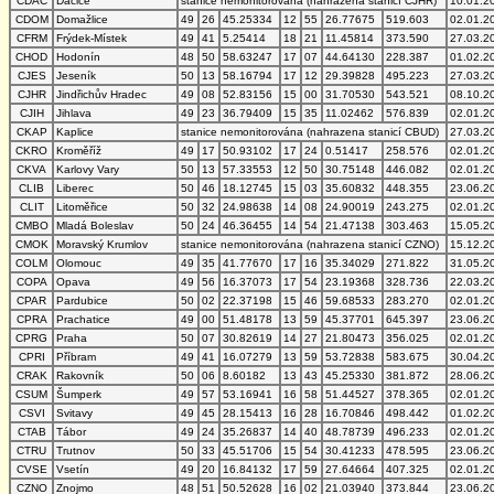
CDAC
Dačice
stanice nemonitorována (nahrazena stanicí CJHR)
10.01.2
CDOM
Domažlice
49
26
45.25334
12
55
26.77675
519.603
02.01.2
CFRM
Frýdek-Místek
49
41
5.25414
18
21
11.45814
373.590
27.03.2
CHOD
Hodonín
48
50
58.63247
17
07
44.64130
228.387
01.02.2
CJES
Jeseník
50
13
58.16794
17
12
29.39828
495.223
27.03.2
CJHR
Jindřichův Hradec
49
08
52.83156
15
00
31.70530
543.521
08.10.2
CJIH
Jihlava
49
23
36.79409
15
35
11.02462
576.839
02.01.2
CKAP
Kaplice
stanice nemonitorována (nahrazena stanicí CBUD)
27.03.2
CKRO
Kroměříž
49
17
50.93102
17
24
0.51417
258.576
02.01.2
CKVA
Karlovy Vary
50
13
57.33553
12
50
30.75148
446.082
02.01.2
CLIB
Liberec
50
46
18.12745
15
03
35.60832
448.355
23.06.2
CLIT
Litoměřice
50
32
24.98638
14
08
24.90019
243.275
02.01.2
CMBO
Mladá Boleslav
50
24
46.36455
14
54
21.47138
303.463
15.05.2
CMOK
Moravský Krumlov
stanice nemonitorována (nahrazena stanicí CZNO)
15.12.2
COLM
Olomouc
49
35
41.77670
17
16
35.34029
271.822
31.05.2
COPA
Opava
49
56
16.37073
17
54
23.19368
328.736
22.03.2
CPAR
Pardubice
50
02
22.37198
15
46
59.68533
283.270
02.01.2
CPRA
Prachatice
49
00
51.48178
13
59
45.37701
645.397
23.06.2
CPRG
Praha
50
07
30.82619
14
27
21.80473
356.025
02.01.2
CPRI
Příbram
49
41
16.07279
13
59
53.72838
583.675
30.04.2
CRAK
Rakovník
50
06
8.60182
13
43
45.25330
381.872
28.06.2
CSUM
Šumperk
49
57
53.16941
16
58
51.44527
378.365
02.01.2
CSVI
Svitavy
49
45
28.15413
16
28
16.70846
498.442
01.02.2
CTAB
Tábor
49
24
35.26837
14
40
48.78739
496.233
02.01.2
CTRU
Trutnov
50
33
45.51706
15
54
30.41233
478.595
23.06.2
CVSE
Vsetín
49
20
16.84132
17
59
27.64664
407.325
02.01.2
CZNO
Znojmo
48
51
50.52628
16
02
21.03940
373.844
23.06.2