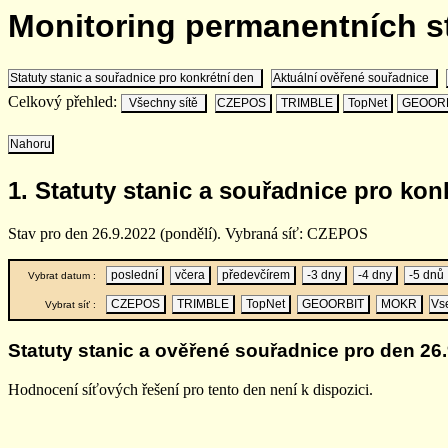
Monitoring permanentních 
Statuty stanic a souřadnice pro konkrétní den
Aktuální ověřené souřadnice
Celkový přehled:
Všechny sítě
CZEPOS
TRIMBLE
TopNet
GEOOR
Nahoru
1. Statuty stanic a souřadnice pro kon
Stav pro den 26.9.2022 (pondělí). Vybraná síť: CZEPOS
poslední
včera
předevčírem
-3 dny
-4 dny
-5 dnů
Vybrat datum :
CZEPOS
TRIMBLE
TopNet
GEOORBIT
MOKR
Vs
Vybrat síť :
Statuty stanic a ověřené souřadnice pro den 26.
Hodnocení síťových řešení pro tento den není k dispozici.