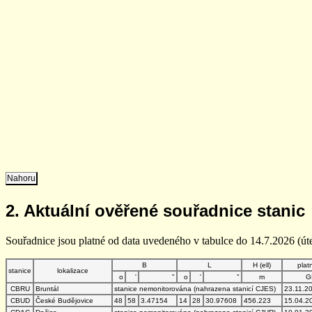
Nahoru
2. Aktuální ověřené souřadnice stanic
Souřadnice jsou platné od data uvedeného v tabulce do 14.7.2026 (úte
B
L
H (ell)
plat
stanice
lokalizace
o
'
"
o
'
"
m
G
CBRU
Bruntál
stanice nemonitorována (nahrazena stanicí CJES)
23.11.2
CBUD
České Budějovice
48
58
3.47154
14
28
30.97608
456.223
15.04.2