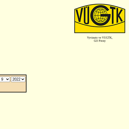
Vyvinuto ve VUGTK,
GO Pecny
.