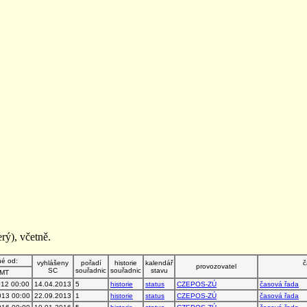
rý), včetně.
né od:
vyhlášeny
pořadí
historie
kalendář
č
provozovatel
SC
souřadnic
souřadnic
stavu
MT
012 00:00
14.04.2013
5
historie
status
CZEPOS-ZÚ
časová řada
013 00:00
22.09.2013
1
historie
status
CZEPOS-ZÚ
časová řada