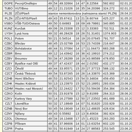
GOPE
Pecný/Ondřejov
49
54
49.32664
14
47
8.22564
592.602
02.01.2
TUBO
VUT/Brno
49
12
21.21026
16
35
34.20396
324.272
02.01.2
PLZE
ZČU/Plzeň
stanice nemonitorována (nahrazena stanicí PLZN)
26.04.2
PLZN
ZČU-NTIS/Plzeň
49
43
35.67411
13
21
6.60744
425.227
31.05.2
VSBO
VŠB-TUO/Ostrava
49
50
0.64983
18
09
49.79861
340.895
01.02.2
KUNZ
Kunžak
49
06
26.23308
15
12
3.33383
702.511
28.06.2
LYSH
Lysá hora
49
32
46.28428
18
26
51.31401
1374.903
23.06.2
POL1
Polom
50
21
0.54514
16
19
20.07645
791.707
15.05.2
CZBC
Břeclav
48
45
15.02799
16
53
23.74339
216.647
28.06.2
CZBO
Bohdalovice
48
44
31.37084
14
17
11.04473
683.268
01.02.2
CZBR
Brno
49
12
14.43942
16
36
42.19910
274.212
31.05.2
CZBV
Broumov
50
34
47.26289
16
19
43.98589
478.850
27.03.2
CZBY
Bystřice nad Olší
49
37
47.42437
18
44
2.01592
432.177
30.04.2
CZCI
Čihošť
49
44
33.95571
15
20
27.37723
588.132
23.06.2
CZCT
Česká Třebová
49
54
53.87265
16
26
14.33870
415.369
23.06.2
CZHB
Horní Břečkov
48
53
21.92543
15
54
0.34834
459.450
27.03.2
CZHK
Hradec Králové
50
13
13.23970
15
52
23.18951
293.034
23.06.2
CZHM
Hradec nad Moravicí
49
52
22.24422
17
52
53.59436
354.384
23.06.2
CZKO
Kolín
50
01
23.91978
15
12
9.81069
264.313
28.06.2
CZKV
Karlovy Vary
50
14
16.27589
12
50
27.23502
461.689
01.10.2
CZLT
Litoměřice
50
32
17.19849
14
07
51.91620
233.929
01.10.2
CZNB
Nový Bor
50
45
54.19049
14
33
12.48835
428.634
15.05.2
CZNY
Nýřany
49
43
0.55892
13
13
8.40634
392.924
01.10.2
CZOL
Olomouc
49
34
16.13468
17
15
1.45223
263.293
23.06.2
CZPB
Příbram
49
41
37.96606
14
01
13.63254
602.120
01.10.2
CZPR
Praha
50
01
50.61949
14
24
27.98583
253.545
23.06.2