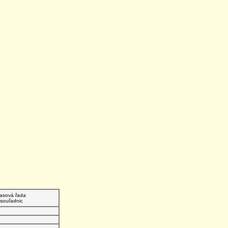
asová řada
souřadnic