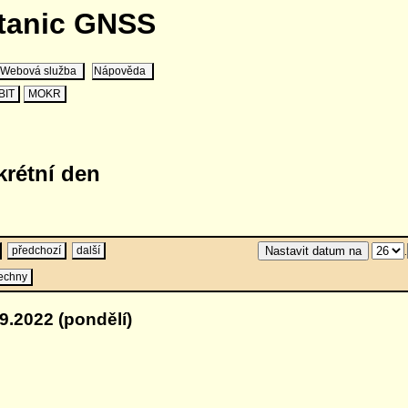
stanic GNSS
Webová služba
Nápověda
BIT
MOKR
krétní den
předchozí
další
.
echny
9.2022 (pondělí)