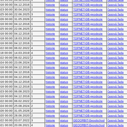
016 00:00
04.12.2016
1
historie
status
TOPNET-GB-geodezie
časová řada
023 00:00
30.04.2023
2
historie
status
TOPNET-GB-geodezie
časová řada
025 00:00
22.06.2025
3
historie
status
TOPNET-GB-geodezie
časová řada
026 00:00
31.05.2026
2
historie
status
TOPNET-GB-geodezie
časová řada
016 00:00
04.12.2016
1
historie
status
TOPNET-GB-geodezie
časová řada
025 00:00
22.06.2025
2
historie
status
TOPNET-GB-geodezie
časová řada
016 00:00
04.12.2016
1
historie
status
TOPNET-GB-geodezie
časová řada
018 00:00
18.03.2018
2
historie
status
TOPNET-GB-geodezie
časová řada
016 00:00
04.12.2016
1
historie
status
TOPNET-GB-geodezie
časová řada
022 00:00
06.02.2022
4
historie
status
TOPNET-GB-geodezie
časová řada
018 00:00
14.03.2019
4
historie
status
TOPNET-GB-geodezie
časová řada
022 00:00
06.02.2022
2
historie
status
TOPNET-GB-geodezie
časová řada
024 00:00
23.06.2024
2
historie
status
TOPNET-GB-geodezie
časová řada
016 00:00
04.12.2016
1
historie
status
TOPNET-GB-geodezie
časová řada
016 00:00
04.12.2016
1
historie
status
TOPNET-GB-geodezie
časová řada
016 00:00
04.12.2016
1
historie
status
TOPNET-GB-geodezie
časová řada
016 00:00
04.12.2016
1
historie
status
TOPNET-GB-geodezie
časová řada
016 00:00
04.12.2016
1
historie
status
TOPNET-GB-geodezie
časová řada
023 00:00
06.08.2023
2
historie
status
TOPNET-GB-geodezie
časová řada
016 00:00
04.12.2016
1
historie
status
TOPNET-GB-geodezie
časová řada
022 00:00
06.02.2022
2
historie
status
TOPNET-GB-geodezie
časová řada
024 00:00
25.08.2024
2
historie
status
TOPNET-GB-geodezie
časová řada
026 00:00
31.05.2026
2
historie
status
TOPNET-GB-geodezie
časová řada
020 00:00
28.06.2020
2
historie
status
TOPNET-GB-geodezie
časová řada
022 00:00
03.07.2022
3
historie
status
GEOORBIT-Geoobchod
časová řada
021 00:00
20.06.2021
4
historie
status
GEOORBIT-Geoobchod
časová řada