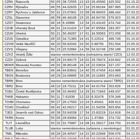
CZRA
Rakovník
50
05
38.72555
13
43
26.45560
425.502
01.10.2
CZRV
Rýmařov
49
55
44.02635
17
16
25.66194
667.985
15.05.2
CZRY
Rychnov u Jablonce
50
41
15.07901
15
08
39.99453
488.444
27.03.2
CZSL
Slavonice
48
59
46.49109
15
20
46.94730
576.923
22.06.2
CZST
Strakonice
49
16
6.16988
13
54
15.43145
474.744
20.06.2
CZUB
Uherský Brod
49
01
24.01424
17
38
47.65584
283.357
27.03.2
CZUH
Uhelná
50
21
50.49287
17
01
34.59563
372.059
08.10.2
CZUS
Ústrašice
49
20
34.71380
14
41
5.12014
466.748
01.10.2
CZVM
Velké Meziříčí
49
20
56.92040
16
00
0.88750
551.504
15.05.2
CZVS
Všejany
50
15
25.52884
14
56
54.02748
250.188
23.06.2
CZVZ
Veselý Žďár
stanice nemonitorována (nahrazena stanicí CZCI)
12.03.2
CZZA
Zašová
49
29
16.89175
18
02
29.79474
416.842
15.05.2
MOKR
Moravský Krumlov
49
02
36.86148
16
18
22.03634
327.157
08.10.2
TBEN
Benešov
49
46
44.83842
14
40
55.47454
414.968
30.04.2
TBOS
Boskovice
49
29
16.09995
16
38
16.11693
453.963
30.04.2
TBRN
Brno
stanice nemonitorována (nahrazena stanicí TBR2)
23.07.2
TBR2
Brno
49
10
18.75211
16
40
44.01704
303.826
18.03.2
TCBU
České Budějovice
48
58
33.46492
14
29
33.71843
449.437
30.04.2
THAB
Habartov
50
11
7.61639
12
33
8.32478
576.346
30.04.2
TCHM
Chomutov
50
27
26.17593
13
24
5.45441
406.613
04.12.2
TCHO
Chotěboř
49
42
42.06217
15
40
21.54256
603.954
23.06.2
TJES
Jeseník nad Odrou
49
36
53.64038
17
54
15.83219
314.918
04.12.2
TKRN
Krnov
50
05
29.93084
17
41
1.37384
374.732
04.12.2
TLIT
Litoměřice
50
32
31.75997
14
08
41.28217
244.753
23.06.2
TLUB
Luby
stanice nemonitorována (vyřazena z monitoringu)
01.01.2
TMIL
Milevsko
49
26
26.40547
14
22
40.22949
506.078
04.12.2
TMLA
Mladějov
49
49
30.27038
16
35
18.70238
467.030
04.12.2