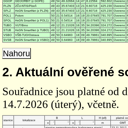
GGOP
GEOORBIT (z GOPE)
49
54
49.32664
14
47
8.22564
592.602
Overeno
PLZN
ZČU-NTIS/Plzeň
49
43
35.67403
13
21
6.60716
425.230
Overeno
SPLZ
HxGN SmartNet (z PLZN)
49
43
35.67403
13
21
6.60716
425.230
Overeno
POL1
Polom
50
21
0.54514
16
19
20.07645
791.707
Overeno
SPOL
HxGN SmartNet (z POL1)
50
21
0.54514
16
19
20.07645
791.707
Overeno
TUBO
VUT/Brno
49
12
21.21026
16
35
34.20396
324.272
Overeno
STUB
HxGN SmartNet (z TUBO)
49
12
21.21026
16
35
34.20396
324.272
Overeno
VSBO
VŠB-TUO/Ostrava
49
50
0.64983
18
09
49.79861
340.895
Overeno
SVSB
HxGN SmartNet (z VSBO)
49
50
0.64983
18
09
49.79861
340.895
Overeno
Nahoru
2. Aktuální ověřené s
Souřadnice jsou platné od 
14.7.2026 (úterý), včetně.
B
L
H (ell)
platné o
stanice
lokalizace
o
'
"
o
'
"
m
GMT
stanice nemonitorována (nahrazena stanicí
23.11.2012