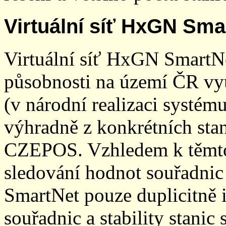
Virtuální síť HxGN Sma
Virtuální síť HxGN SmartN
působnosti na území ČR vyu
(v národní realizaci systé
výhradně z konkrétních stani
CZEPOS. Vzhledem k těmto
sledování hodnot souřadnic 
SmartNet pouze duplicitně
souřadnic a stability stani