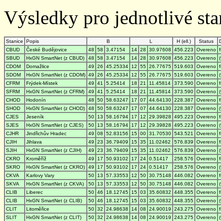
Výsledky pro jednotlivé stan
Stanice
Popis
B
L
H (ell.)
Status
CBUD
České Budějovice
48
58
3.47154
14
28
30.97608
456.223
Overeno
SBUD
HxGN SmartNet (z CBUD)
48
58
3.47154
14
28
30.97608
456.223
Overeno
CDOM
Domažlice
49
26
45.25334
12
55
26.77675
519.603
Overeno
SDOM
HxGN SmartNet (z CDOM)
49
26
45.25334
12
55
26.77675
519.603
Overeno
CFRM
Frýdek-Místek
49
41
5.25414
18
21
11.45814
373.590
Overeno
SFRM
HxGN SmartNet (z CFRM)
49
41
5.25414
18
21
11.45814
373.590
Overeno
CHOD
Hodonín
48
50
58.63247
17
07
44.64130
228.387
Overeno
SHOD
HxGN SmartNet (z CHOD)
48
50
58.63247
17
07
44.64130
228.387
Overeno
CJES
Jeseník
50
13
58.16794
17
12
29.39828
495.223
Overeno
SJES
HxGN SmartNet (z CJES)
50
13
58.16794
17
12
29.39828
495.223
Overeno
CJHR
Jindřichův Hradec
49
08
52.83156
15
00
31.70530
543.521
Overeno
CJIH
Jihlava
49
23
36.79409
15
35
11.02462
576.839
Overeno
SJIH
HxGN SmartNet (z CJIH)
49
23
36.79409
15
35
11.02462
576.839
Overeno
CKRO
Kroměříž
49
17
50.93102
17
24
0.51417
258.576
Overeno
SKRO
HxGN SmartNet (z CKRO)
49
17
50.93102
17
24
0.51417
258.576
Overeno
CKVA
Karlovy Vary
50
13
57.33553
12
50
30.75148
446.082
Overeno
SKVA
HxGN SmartNet (z CKVA)
50
13
57.33553
12
50
30.75148
446.082
Overeno
CLIB
Liberec
50
46
18.12745
15
03
35.60832
448.355
Overeno
CLIB
HxGN SmartNet (z CLIB)
50
46
18.12745
15
03
35.60832
448.355
Overeno
CLIT
Litoměřice
50
32
24.98638
14
08
24.90019
243.275
Overeno
SLIT
HxGN SmartNet (z CLIT)
50
32
24.98638
14
08
24.90019
243.275
Overeno