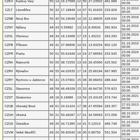
CZKV
Karlovy Vary
50
14
16.27589
12
50
27.23502
461.689
00:00
01.10.2010
CZLT
Litoměřice
50
32
17.19849
14
07
51.91620
233.929
00:00
15.05.2016
CZNB
Nový Bor
50
45
54.19049
14
33
12.48835
428.634
00:00
01.10.2010
CZNY
Nýřany
49
43
0.55892
13
13
8.40634
392.924
00:00
23.06.2024
CZOL
Olomouc
49
34
16.13468
17
15
1.45223
263.293
00:00
01.10.2010
CZPB
Příbram
49
41
37.96606
14
01
13.63254
602.120
00:00
23.06.2024
CZPR
Praha
50
01
50.61949
14
24
27.98583
253.545
00:00
01.10.2010
CZRA
Rakovník
50
05
38.72555
13
43
26.45560
425.502
00:00
15.05.2016
CZRV
Rýmařov
49
55
44.02635
17
16
25.66194
667.985
00:00
27.03.2013
CZRY
Rychnov u Jablonce
50
41
15.07901
15
08
39.99453
488.444
00:00
22.06.2025
CZSL
Slavonice
48
59
46.49109
15
20
46.94730
576.923
00:00
20.06.2021
CZST
Strakonice
49
16
6.16988
13
54
15.43145
474.744
00:00
27.03.2013
CZUB
Uherský Brod
49
01
24.01424
17
38
47.65584
283.357
00:00
08.10.2017
CZUH
Uhelná
50
21
50.49287
17
01
34.59563
372.059
00:00
01.10.2010
CZUS
Ústrašice
49
20
34.71380
14
41
5.12014
466.748
00:00
15.05.2016
CZVM
Velké Meziříčí
49
20
56.92040
16
00
0.88750
551.504
00:00
23.06.2024