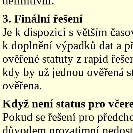
definitivní.
3. Finální řešení
Je k dispozici s větším ča
k doplnění výpadků dat a př
ověřené statuty z rapid řeše
kdy by už jednou ověřená st
ověřena.
Když není status pro včere
Pokud se řešení pro předch
důvodem prozatimní nedostup