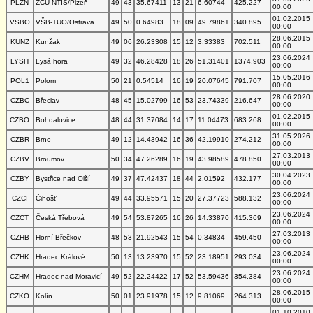
PLZN
ZČU-NTIS/Plzeň
49
43
35.67411
13
21
6.60744
425.227
00:00
01.02.2015
VSBO
VŠB-TUO/Ostrava
49
50
0.64983
18
09
49.79861
340.895
00:00
28.06.2015
KUNZ
Kunžak
49
06
26.23308
15
12
3.33383
702.511
00:00
23.06.2024
LYSH
Lysá hora
49
32
46.28428
18
26
51.31401
1374.903
00:00
15.05.2016
POL1
Polom
50
21
0.54514
16
19
20.07645
791.707
00:00
28.06.2020
CZBC
Břeclav
48
45
15.02799
16
53
23.74339
216.647
00:00
01.02.2015
CZBO
Bohdalovice
48
44
31.37084
14
17
11.04473
683.268
00:00
31.05.2026
CZBR
Brno
49
12
14.43942
16
36
42.19910
274.212
00:00
27.03.2013
CZBV
Broumov
50
34
47.26289
16
19
43.98589
478.850
00:00
30.04.2023
CZBY
Bystřice nad Olší
49
37
47.42437
18
44
2.01592
432.177
00:00
23.06.2024
CZCI
Čihošť
49
44
33.95571
15
20
27.37723
588.132
00:00
23.06.2024
CZCT
Česká Třebová
49
54
53.87265
16
26
14.33870
415.369
00:00
27.03.2013
CZHB
Horní Břečkov
48
53
21.92543
15
54
0.34834
459.450
00:00
23.06.2024
CZHK
Hradec Králové
50
13
13.23970
15
52
23.18951
293.034
00:00
23.06.2024
CZHM
Hradec nad Moravicí
49
52
22.24422
17
52
53.59436
354.384
00:00
28.06.2015
CZKO
Kolín
50
01
23.91978
15
12
9.81069
264.313
00:00
01.10.2010