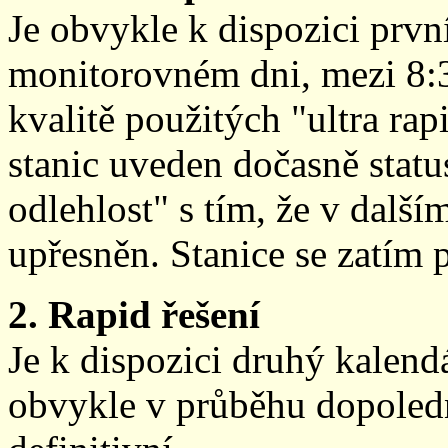
Je obvykle k dispozici prvn
monitorovném dni, mezi 8:
kvalitě použitých "ultra ra
stanic uveden dočasně stat
odlehlost" s tím, že v další
upřesněn. Stanice se zatím
2. Rapid řešení
Je k dispozici druhý kalen
obvykle v průběhu dopoledne