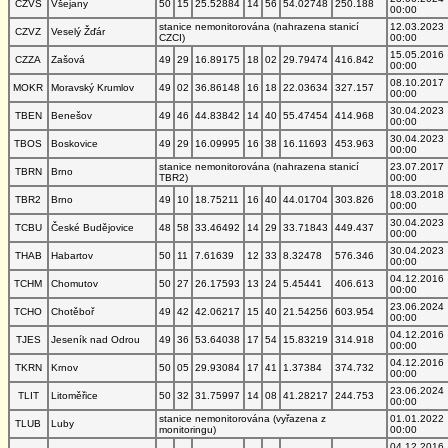
CZVS
Všejany
50
15
25.52884
14
56
54.02748
250.188
00:00
stanice nemonitorována (nahrazena stanicí
12.03.2023
CZVZ
Veselý Žďár
CZCI)
00:00
15.05.2016
CZZA
Zašová
49
29
16.89175
18
02
29.79474
416.842
00:00
08.10.2017
MOKR
Moravský Krumlov
49
02
36.86148
16
18
22.03634
327.157
00:00
30.04.2023
TBEN
Benešov
49
46
44.83842
14
40
55.47454
414.968
00:00
30.04.2023
TBOS
Boskovice
49
29
16.09995
16
38
16.11693
453.963
00:00
stanice nemonitorována (nahrazena stanicí
23.07.2017
TBRN
Brno
TBR2)
00:00
18.03.2018
TBR2
Brno
49
10
18.75211
16
40
44.01704
303.826
00:00
30.04.2023
TCBU
České Budějovice
48
58
33.46492
14
29
33.71843
449.437
00:00
30.04.2023
THAB
Habartov
50
11
7.61639
12
33
8.32478
576.346
00:00
04.12.2016
TCHM
Chomutov
50
27
26.17593
13
24
5.45441
406.613
00:00
23.06.2024
TCHO
Chotěboř
49
42
42.06217
15
40
21.54256
603.954
00:00
04.12.2016
TJES
Jeseník nad Odrou
49
36
53.64038
17
54
15.83219
314.918
00:00
04.12.2016
TKRN
Krnov
50
05
29.93084
17
41
1.37384
374.732
00:00
23.06.2024
TLIT
Litoměřice
50
32
31.75997
14
08
41.28217
244.753
00:00
stanice nemonitorována (vyřazena z
01.01.2022
TLUB
Luby
monitoringu)
00:00
04.12.2016