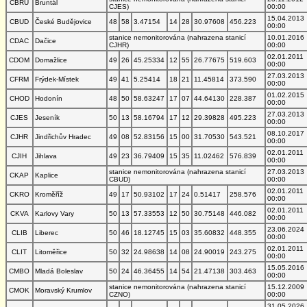
CBRU
Bruntál
CJES)
00:00
15.04.2013
CBUD
České Budějovice
48
58
3.47154
14
28
30.97608
456.223
00:00
stanice nemonitorována (nahrazena stanicí
10.01.2016
CDAC
Dačice
CJHR)
00:00
02.01.2011
CDOM
Domažlice
49
26
45.25334
12
55
26.77675
519.603
00:00
27.03.2013
CFRM
Frýdek-Místek
49
41
5.25414
18
21
11.45814
373.590
00:00
01.02.2015
CHOD
Hodonín
48
50
58.63247
17
07
44.64130
228.387
00:00
27.03.2013
CJES
Jeseník
50
13
58.16794
17
12
29.39828
495.223
00:00
08.10.2017
CJHR
Jindřichův Hradec
49
08
52.83156
15
00
31.70530
543.521
00:00
02.01.2011
CJIH
Jihlava
49
23
36.79409
15
35
11.02462
576.839
00:00
stanice nemonitorována (nahrazena stanicí
27.03.2013
CKAP
Kaplice
CBUD)
00:00
02.01.2011
CKRO
Kroměříž
49
17
50.93102
17
24
0.51417
258.576
00:00
02.01.2011
CKVA
Karlovy Vary
50
13
57.33553
12
50
30.75148
446.082
00:00
23.06.2024
CLIB
Liberec
50
46
18.12745
15
03
35.60832
448.355
00:00
02.01.2011
CLIT
Litoměřice
50
32
24.98638
14
08
24.90019
243.275
00:00
15.05.2016
CMBO
Mladá Boleslav
50
24
46.36455
14
54
21.47138
303.463
00:00
stanice nemonitorována (nahrazena stanicí
15.12.2009
CMOK
Moravský Krumlov
CZNO)
00:00
31.05.2026