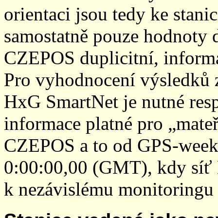
orientaci jsou tedy ke sta
samostatně pouze hodnoty den
CZEPOS duplicitní, inform
Pro vyhodnocení výsledků z
HxG SmartNet je nutné resp
informace platné pro „mateř
CZEPOS a to od GPS-week 2
0:00:00,00 (GMT), kdy sí
k nezávislému monitoringu 