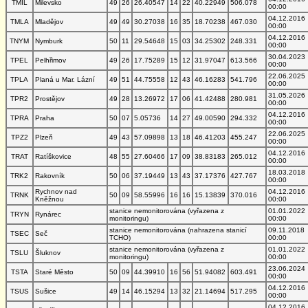
TMIL
Milevsko
49
26
26.40547
14
22
40.22949
506.078
00:00
04.12.2016
TMLA
Mladějov
49
49
30.27038
16
35
18.70238
467.030
00:00
04.12.2016
TNYM
Nymburk
50
11
29.54648
15
03
34.25302
248.331
00:00
30.04.2023
TPEL
Pelhřimov
49
26
17.75289
15
12
31.97047
613.566
00:00
22.06.2025
TPLA
Planá u Mar. Lázní
49
51
44.75558
12
43
46.16283
541.796
00:00
31.05.2026
TPR2
Prostějov
49
28
13.26972
17
06
41.42488
280.981
00:00
04.12.2016
TPRA
Praha
50
07
5.05736
14
27
49.00590
294.332
00:00
22.06.2025
TPZ2
Plzeň
49
43
57.09898
13
18
46.41203
455.247
00:00
04.12.2016
TRAT
Ratíškovice
48
55
27.60466
17
09
38.83183
265.012
00:00
18.03.2018
TRK2
Rakovník
50
06
37.19449
13
43
37.17376
427.767
00:00
Rychnov nad
04.12.2016
TRNK
50
09
58.55996
16
16
15.13839
370.016
Kněžnou
00:00
stanice nemonitorována (vyřazena z
01.01.2022
TRYN
Rynárec
monitoringu)
00:00
stanice nemonitorována (nahrazena stanicí
09.11.2018
TSEC
Seč
TCHO)
00:00
stanice nemonitorována (vyřazena z
01.01.2022
TSLU
Šluknov
monitoringu)
00:00
23.06.2024
TSTA
Staré Město
50
09
44.39910
16
56
51.94082
603.491
00:00
04.12.2016
TSUS
Sušice
49
14
46.15294
13
32
21.14694
517.295
00:00
04.12.2016