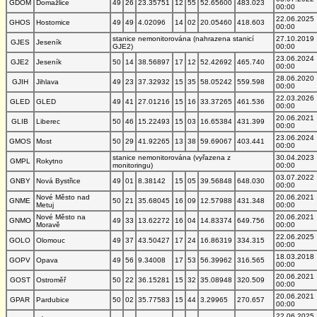
GDOM
Domažlice
49
26
23.35751
12
55
52.65600
483.023
00:00
22.06.2025
GHOS
Hostomice
49
49
4.02096
14
02
20.05460
418.603
00:00
stanice nemonitorována (nahrazena stanicí
27.10.2019
GJES
Jeseník
GJE2)
00:00
23.06.2024
GJE2
Jeseník
50
14
38.56897
17
12
52.42692
465.740
00:00
28.06.2020
GJIH
Jihlava
49
23
37.32932
15
35
58.05242
559.598
00:00
22.03.2026
GLED
GLED
49
41
27.01216
15
16
33.37265
461.536
00:00
20.06.2021
GLIB
Liberec
50
46
15.22493
15
03
16.65384
431.399
00:00
23.06.2024
GMOS
Most
50
29
41.92265
13
38
59.69067
403.441
00:00
stanice nemonitorována (vyřazena z
30.04.2023
GMPL
Rokytno
monitoringu)
00:00
03.07.2022
GNBY
Nová Bystřice
49
01
8.38142
15
05
39.56848
648.030
00:00
Nové Město nad
20.06.2021
GNME
50
21
35.68045
16
09
12.57988
431.348
Metuj
00:00
Nové Město na
20.06.2021
GNMO
49
33
13.62272
16
04
14.83374
649.756
Moravě
00:00
22.06.2025
GOLO
Olomouc
49
37
43.50427
17
24
16.86319
334.315
00:00
18.03.2018
GOPV
Opava
49
56
9.34008
17
53
56.39962
316.565
00:00
20.06.2021
GOST
Ostroměř
50
22
36.15281
15
32
35.08948
320.509
00:00
20.06.2021
GPAR
Pardubice
50
02
35.77583
15
44
3.29965
270.657
00:00
22.06.2025