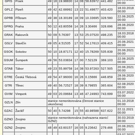
GPIS
Písek
49
18
19.98830
14
08
58.63972
441.482
00:00
18.03.2018
GPLZ
Plzeň
49
42
42.68992
13
22
51.49877
403.420
00:00
22.06.2025
GPRB
Příbram
49
38
18.30189
18
09
10.33695
328.580
00:00
28.06.2020
GPRG
Praha
50
12
43.80558
14
26
3.30466
328.696
00:00
18.03.2018
GRAK
Rakovník
50
09
5.76397
13
53
25.07520
498.235
00:00
20.06.2021
GSLV
Slavičín
49
05
4.51535
17
52
54.17613
409.415
00:00
20.06.2021
GSOK
Sokolov
50
10
18.87171
12
40
15.78269
535.839
00:00
22.06.2025
GSUM
Šumperk
49
56
53.03834
17
00
7.52129
369.103
00:00
20.06.2021
GTAB
Tábor
49
23
55.99758
14
38
53.97263
527.505
00:00
28.06.2020
GTRE
Česká Třebová
49
54
47.96000
16
26
0.15666
446.859
00:00
02.08.2020
GTRI
Třinec
49
40
56.72527
18
39
8.79855
365.604
00:00
03.07.2022
GVIM
Vimperk
49
03
20.09684
13
46
47.24993
743.699
00:00
stanice nemonitorována (činnost stanice
01.10.2018
GZLN
Zlín
ukončena)
00:00
22.11.2021
GZAC
Žacléř
50
40
5.74298
15
55
40.98588
637.622
00:00
stanice nemonitorována (nahrazena stanicí
30.03.2019
GZNO
Znojmo
GZN2)
00:00
20.06.2021
GZN2
Znojmo
48
49
43.60157
16
05
9.23642
279.466
00:00
03.07.2022