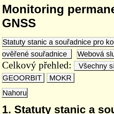
Monitoring permane
GNSS
Statuty stanic a souřadnice pro 
ověřené souřadnice
Webová s
Celkový přehled:
Všechny s
GEOORBIT
MOKR
Nahoru
1. Statuty stanic a s