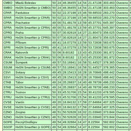
CMBO
Mladá Boleslav
50
24
46.36455
14
54
21.47138
303.463
Overeno
SMBO
HxGN SmartNet (z CMBO)
50
24
46.36455
14
54
21.47138
303.463
Overeno
CPAR
Pardubice
50
02
22.37198
15
46
59.68533
283.270
Overeno
SPAR
HxGN SmartNet (z CPAR)
50
02
22.37198
15
46
59.68533
283.270
Overeno
CPRA
Prachatice
49
00
51.48178
13
59
45.37701
645.397
Overeno
SPRA
HxGN SmartNet (z CPRA)
49
00
51.48178
13
59
45.37701
645.397
Overeno
CPRG
Praha
50
07
30.82619
14
27
21.80473
356.025
Overeno
SPRG
HxGN SmartNet (z CPRG)
50
07
30.82619
14
27
21.80473
356.025
Overeno
CPRI
Příbram
49
41
16.07279
13
59
53.72838
583.675
Overeno
SPRI
HxGN SmartNet (z CPRI)
49
41
16.07279
13
59
53.72838
583.675
Overeno
CRAK
Rakovník
50
06
8.60182
13
43
45.25330
381.872
Overeno
SRAK
HxGN SmartNet (z CRAK)
50
06
8.60182
13
43
45.25330
381.872
Overeno
CSUM
Šumperk
49
57
53.16941
16
58
51.44527
378.365
Overeno
SSUM
HxGN SmartNet (z CSUM)
49
57
53.16941
16
58
51.44527
378.365
Overeno
CSVI
Svitavy
49
45
28.15413
16
28
16.70846
498.442
Overeno
SSVI
HxGN SmartNet (z CSVI)
49
45
28.15413
16
28
16.70846
498.442
Overeno
CTAB
Tábor
49
24
35.26837
14
40
48.78739
496.233
Overeno
STAB
HxGN SmartNet (z CTAB)
49
24
35.26837
14
40
48.78739
496.233
Overeno
CTRU
Trutnov
50
33
45.51706
15
54
30.41233
478.595
Overeno
STRU
HxGN SmartNet (z CTRU)
50
33
45.51706
15
54
30.41233
478.595
Overeno
CVSE
Vsetín
49
20
16.84132
17
59
27.64664
407.325
Overeno
SVSE
HxGN SmartNet (z CVSE)
49
20
16.84132
17
59
27.64664
407.325
Overeno
CZNO
Znojmo
48
51
50.52628
16
02
21.03940
373.844
Overeno
SZNO
HxGN SmartNet (z CZNO)
48
51
50.52628
16
02
21.03940
373.844
Overeno
GOPE
Pecný/Ondřejov
49
54
49.32664
14
47
8.22564
592.602
Overeno
SGOP
HxGN SmartNet (z GOPE)
49
54
49.32664
14
47
8.22564
592.602
Overeno