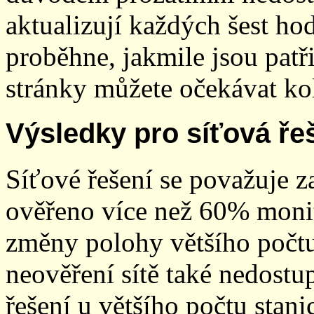
aktualizují každých šest h
proběhne, jakmile jsou patř
stránky můžete očekávat kol
Výsledky pro síťová ře
Síťové řešení se považuje z
ověřeno více než 60% monit
změny polohy většího počt
neověření sítě také nedostu
řešení u většího počtu stani