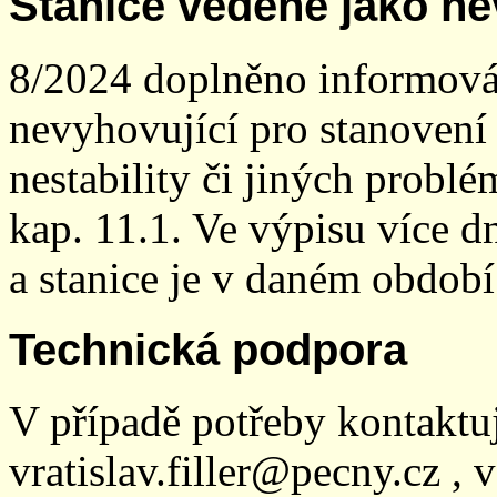
Stanice vedené jako ne
8/2024 doplněno informován
nevyhovující pro stanovení
nestability či jiných probl
kap. 11.1. Ve výpisu více dn
a stanice je v daném období
Technická podpora
V případě potřeby kontaktu
vratislav.filler@pecny.cz , 