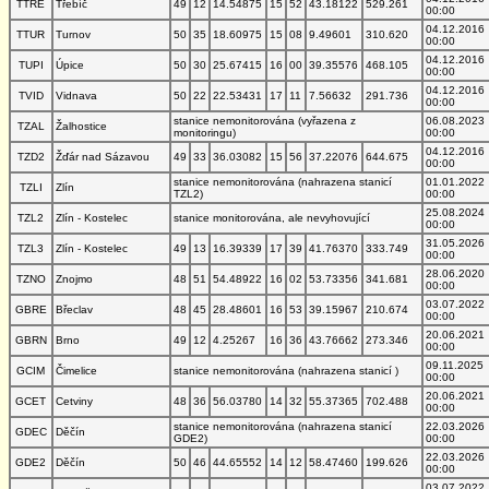
TTRE
Třebíč
49
12
14.54875
15
52
43.18122
529.261
00:00
04.12.2016
TTUR
Turnov
50
35
18.60975
15
08
9.49601
310.620
00:00
04.12.2016
TUPI
Úpice
50
30
25.67415
16
00
39.35576
468.105
00:00
04.12.2016
TVID
Vidnava
50
22
22.53431
17
11
7.56632
291.736
00:00
stanice nemonitorována (vyřazena z
06.08.2023
TZAL
Žalhostice
monitoringu)
00:00
04.12.2016
TZD2
Žďár nad Sázavou
49
33
36.03082
15
56
37.22076
644.675
00:00
stanice nemonitorována (nahrazena stanicí
01.01.2022
TZLI
Zlín
TZL2)
00:00
25.08.2024
TZL2
Zlín - Kostelec
stanice monitorována, ale nevyhovující
00:00
31.05.2026
TZL3
Zlín - Kostelec
49
13
16.39339
17
39
41.76370
333.749
00:00
28.06.2020
TZNO
Znojmo
48
51
54.48922
16
02
53.73356
341.681
00:00
03.07.2022
GBRE
Břeclav
48
45
28.48601
16
53
39.15967
210.674
00:00
20.06.2021
GBRN
Brno
49
12
4.25267
16
36
43.76662
273.346
00:00
09.11.2025
GCIM
Čimelice
stanice nemonitorována (nahrazena stanicí )
00:00
20.06.2021
GCET
Cetviny
48
36
56.03780
14
32
55.37365
702.488
00:00
stanice nemonitorována (nahrazena stanicí
22.03.2026
GDEC
Děčín
GDE2)
00:00
22.03.2026
GDE2
Děčín
50
46
44.65552
14
12
58.47460
199.626
00:00
03.07.2022