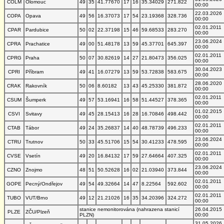
COLM
Olomouc
49
35
41.77670
17
16
35.34029
271.822
00:00
22.03.2026
COPA
Opava
49
56
16.37073
17
54
23.19368
328.736
00:00
02.01.2011
CPAR
Pardubice
50
02
22.37198
15
46
59.68533
283.270
00:00
23.06.2024
CPRA
Prachatice
49
00
51.48178
13
59
45.37701
645.397
00:00
02.01.2011
CPRG
Praha
50
07
30.82619
14
27
21.80473
356.025
00:00
30.04.2023
CPRI
Příbram
49
41
16.07279
13
59
53.72838
583.675
00:00
28.06.2020
CRAK
Rakovník
50
06
8.60182
13
43
45.25330
381.872
00:00
02.01.2011
CSUM
Šumperk
49
57
53.16941
16
58
51.44527
378.365
00:00
01.02.2015
CSVI
Svitavy
49
45
28.15413
16
28
16.70846
498.442
00:00
02.01.2011
CTAB
Tábor
49
24
35.26837
14
40
48.78739
496.233
00:00
23.06.2024
CTRU
Trutnov
50
33
45.51706
15
54
30.41233
478.595
00:00
02.01.2011
CVSE
Vsetín
49
20
16.84132
17
59
27.64664
407.325
00:00
23.06.2024
CZNO
Znojmo
48
51
50.52628
16
02
21.03940
373.844
00:00
02.01.2011
GOPE
Pecný/Ondřejov
49
54
49.32664
14
47
8.22564
592.602
00:00
02.01.2011
TUBO
VUT/Brno
49
12
21.21026
16
35
34.20396
324.272
00:00
stanice nemonitorována (nahrazena stanicí
26.04.2015
PLZE
ZČU/Plzeň
PLZN)
00:00
31.05.2026