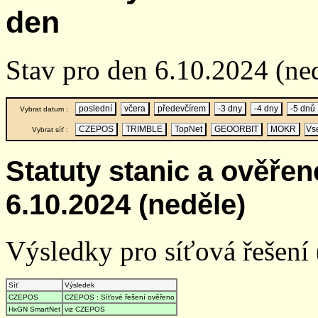
den
Stav pro den 6.10.2024 (ne
poslední
včera
předevčírem
-3 dny
-4 dny
-5 dnů
Vybrat datum :
CZEPOS
TRIMBLE
TopNet
GEOORBIT
MOKR
Vs
Vybrat síť :
Statuty stanic a ověře
6.10.2024 (neděle)
Výsledky pro síťová řešení (
Síť
Výsledek
CZEPOS
CZEPOS : Síťové řešení ověřeno
HxGN SmartNet
viz CZEPOS