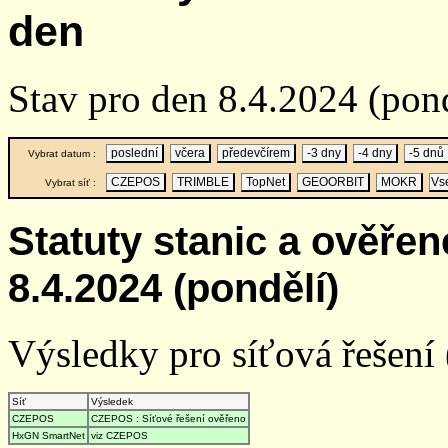
den
Stav pro den 8.4.2024 (pon
poslední
včera
předevčírem
-3 dny
-4 dny
-5 dnů
Vybrat datum :
CZEPOS
TRIMBLE
TopNet
GEOORBIT
MOKR
Vs
Vybrat síť :
Statuty stanic a ověře
8.4.2024 (pondělí)
Výsledky pro síťová řešení (
Síť
Výsledek
CZEPOS
CZEPOS : Síťové řešení ověřeno
HxGN SmartNet
viz CZEPOS