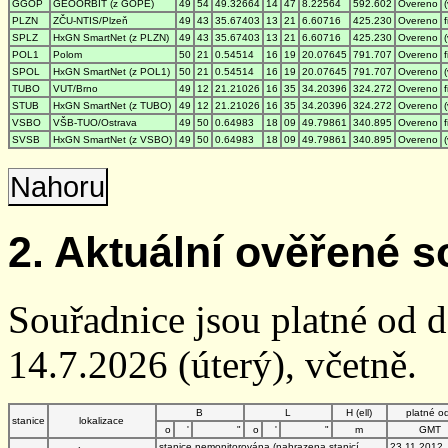
GGOP
GEOORBIT (z GOPE)
49
54
49.32664
14
47
8.22564
592.602
Overeno
PLZN
ZČU-NTIS/Plzeň
49
43
35.67403
13
21
6.60716
425.230
Overeno
SPLZ
HxGN SmartNet (z PLZN)
49
43
35.67403
13
21
6.60716
425.230
Overeno
POL1
Polom
50
21
0.54514
16
19
20.07645
791.707
Overeno
SPOL
HxGN SmartNet (z POL1)
50
21
0.54514
16
19
20.07645
791.707
Overeno
TUBO
VUT/Brno
49
12
21.21026
16
35
34.20396
324.272
Overeno
STUB
HxGN SmartNet (z TUBO)
49
12
21.21026
16
35
34.20396
324.272
Overeno
VSBO
VŠB-TUO/Ostrava
49
50
0.64983
18
09
49.79861
340.895
Overeno
SVSB
HxGN SmartNet (z VSBO)
49
50
0.64983
18
09
49.79861
340.895
Overeno
Nahoru
2. Aktuální ověřené s
Souřadnice jsou platné od 
14.7.2026 (úterý), včetně.
B
L
H (ell)
platné o
stanice
lokalizace
o
'
"
o
'
"
m
GMT
stanice nemonitorována (nahrazena stanicí
23.11.2012