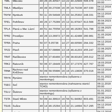
TMIL
Milevsko
49
26
26.40547
14
22
40.22949
506.078
00:00
04.12.2016
TMLA
Mladějov
49
49
30.27038
16
35
18.70238
467.030
00:00
04.12.2016
TNYM
Nymburk
50
11
29.54648
15
03
34.25302
248.331
00:00
30.04.2023
TPEL
Pelhřimov
49
26
17.75289
15
12
31.97047
613.566
00:00
22.06.2025
TPLA
Planá u Mar. Lázní
49
51
44.75558
12
43
46.16283
541.796
00:00
31.05.2026
TPR2
Prostějov
49
28
13.26972
17
06
41.42488
280.981
00:00
04.12.2016
TPRA
Praha
50
07
5.05736
14
27
49.00590
294.332
00:00
22.06.2025
TPZ2
Plzeň
49
43
57.09898
13
18
46.41203
455.247
00:00
04.12.2016
TRAT
Ratíškovice
48
55
27.60466
17
09
38.83183
265.012
00:00
18.03.2018
TRK2
Rakovník
50
06
37.19449
13
43
37.17376
427.767
00:00
Rychnov nad
04.12.2016
TRNK
50
09
58.55996
16
16
15.13839
370.016
Kněžnou
00:00
stanice nemonitorována (vyřazena z
01.01.2022
TRYN
Rynárec
monitoringu)
00:00
stanice nemonitorována (nahrazena stanicí
09.11.2018
TSEC
Seč
TCHO)
00:00
stanice nemonitorována (vyřazena z
01.01.2022
TSLU
Šluknov
monitoringu)
00:00
23.06.2024
TSTA
Staré Město
50
09
44.39910
16
56
51.94082
603.491
00:00
04.12.2016
TSUS
Sušice
49
14
46.15294
13
32
21.14694
517.295
00:00
04.12.2016