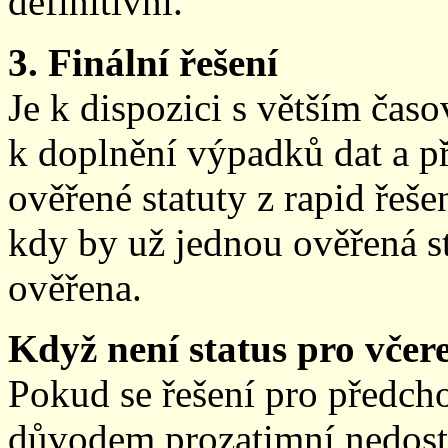
definitivní.
3. Finální řešení
Je k dispozici s větším ča
k doplnění výpadků dat a př
ověřené statuty z rapid řeše
kdy by už jednou ověřená st
ověřena.
Když není status pro včere
Pokud se řešení pro předch
důvodem prozatimní nedostup