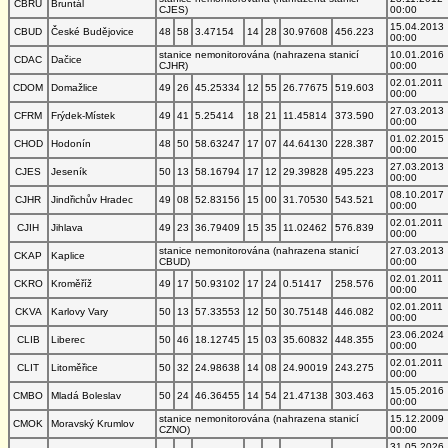
CBRU
Bruntál
CJES)
00:00
15.04.2013
CBUD
České Budějovice
48
58
3.47154
14
28
30.97608
456.223
00:00
stanice nemonitorována (nahrazena stanicí
10.01.2016
CDAC
Dačice
CJHR)
00:00
02.01.2011
CDOM
Domažlice
49
26
45.25334
12
55
26.77675
519.603
00:00
27.03.2013
CFRM
Frýdek-Místek
49
41
5.25414
18
21
11.45814
373.590
00:00
01.02.2015
CHOD
Hodonín
48
50
58.63247
17
07
44.64130
228.387
00:00
27.03.2013
CJES
Jeseník
50
13
58.16794
17
12
29.39828
495.223
00:00
08.10.2017
CJHR
Jindřichův Hradec
49
08
52.83156
15
00
31.70530
543.521
00:00
02.01.2011
CJIH
Jihlava
49
23
36.79409
15
35
11.02462
576.839
00:00
stanice nemonitorována (nahrazena stanicí
27.03.2013
CKAP
Kaplice
CBUD)
00:00
02.01.2011
CKRO
Kroměříž
49
17
50.93102
17
24
0.51417
258.576
00:00
02.01.2011
CKVA
Karlovy Vary
50
13
57.33553
12
50
30.75148
446.082
00:00
23.06.2024
CLIB
Liberec
50
46
18.12745
15
03
35.60832
448.355
00:00
02.01.2011
CLIT
Litoměřice
50
32
24.98638
14
08
24.90019
243.275
00:00
15.05.2016
CMBO
Mladá Boleslav
50
24
46.36455
14
54
21.47138
303.463
00:00
stanice nemonitorována (nahrazena stanicí
15.12.2009
CMOK
Moravský Krumlov
CZNO)
00:00
31.05.2026