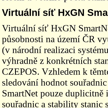
Virtuální síť HxGN Sma
Virtuální síť HxGN SmartN
působnosti na území ČR vyu
(v národní realizaci systé
výhradně z konkrétních stani
CZEPOS. Vzhledem k těmto
sledování hodnot souřadnic 
SmartNet pouze duplicitně
souřadnic a stability stani