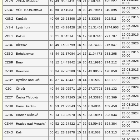
PLZN
ZČU-NTIS/Plzeň
49
43
35.67411
13
21
6.60744
425.227
00:00
01.02.2015
VSBO
VŠB-TUO/Ostrava
49
50
0.64983
18
09
49.79861
340.895
00:00
28.06.2015
KUNZ
Kunžak
49
06
26.23308
15
12
3.33383
702.511
00:00
23.06.2024
LYSH
Lysá hora
49
32
46.28428
18
26
51.31401
1374.903
00:00
15.05.2016
POL1
Polom
50
21
0.54514
16
19
20.07645
791.707
00:00
28.06.2020
CZBC
Břeclav
48
45
15.02799
16
53
23.74339
216.647
00:00
01.02.2015
CZBO
Bohdalovice
48
44
31.37084
14
17
11.04473
683.268
00:00
31.05.2026
CZBR
Brno
49
12
14.43942
16
36
42.19910
274.212
00:00
27.03.2013
CZBV
Broumov
50
34
47.26289
16
19
43.98589
478.850
00:00
30.04.2023
CZBY
Bystřice nad Olší
49
37
47.42437
18
44
2.01592
432.177
00:00
23.06.2024
CZCI
Čihošť
49
44
33.95571
15
20
27.37723
588.132
00:00
23.06.2024
CZCT
Česká Třebová
49
54
53.87265
16
26
14.33870
415.369
00:00
27.03.2013
CZHB
Horní Břečkov
48
53
21.92543
15
54
0.34834
459.450
00:00
23.06.2024
CZHK
Hradec Králové
50
13
13.23970
15
52
23.18951
293.034
00:00
23.06.2024
CZHM
Hradec nad Moravicí
49
52
22.24422
17
52
53.59436
354.384
00:00
28.06.2015
CZKO
Kolín
50
01
23.91978
15
12
9.81069
264.313
00:00
01.10.2010