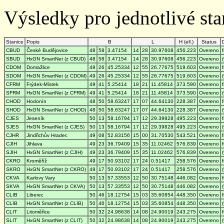
Výsledky pro jednotlivé stan
Stanice
Popis
B
L
H (ell.)
Status
CBUD
České Budějovice
48
58
3.47154
14
28
30.97608
456.223
Overeno
SBUD
HxGN SmartNet (z CBUD)
48
58
3.47154
14
28
30.97608
456.223
Overeno
CDOM
Domažlice
49
26
45.25334
12
55
26.77675
519.603
Overeno
SDOM
HxGN SmartNet (z CDOM)
49
26
45.25334
12
55
26.77675
519.603
Overeno
CFRM
Frýdek-Místek
49
41
5.25414
18
21
11.45814
373.590
Overeno
SFRM
HxGN SmartNet (z CFRM)
49
41
5.25414
18
21
11.45814
373.590
Overeno
CHOD
Hodonín
48
50
58.63247
17
07
44.64130
228.387
Overeno
SHOD
HxGN SmartNet (z CHOD)
48
50
58.63247
17
07
44.64130
228.387
Overeno
CJES
Jeseník
50
13
58.16794
17
12
29.39828
495.223
Overeno
SJES
HxGN SmartNet (z CJES)
50
13
58.16794
17
12
29.39828
495.223
Overeno
CJHR
Jindřichův Hradec
49
08
52.83156
15
00
31.70530
543.521
Overeno
CJIH
Jihlava
49
23
36.79409
15
35
11.02462
576.839
Overeno
SJIH
HxGN SmartNet (z CJIH)
49
23
36.79409
15
35
11.02462
576.839
Overeno
CKRO
Kroměříž
49
17
50.93102
17
24
0.51417
258.576
Overeno
SKRO
HxGN SmartNet (z CKRO)
49
17
50.93102
17
24
0.51417
258.576
Overeno
CKVA
Karlovy Vary
50
13
57.33553
12
50
30.75148
446.082
Overeno
SKVA
HxGN SmartNet (z CKVA)
50
13
57.33553
12
50
30.75148
446.082
Overeno
CLIB
Liberec
50
46
18.12754
15
03
35.60854
448.350
Overeno
CLIB
HxGN SmartNet (z CLIB)
50
46
18.12754
15
03
35.60854
448.350
Overeno
CLIT
Litoměřice
50
32
24.98638
14
08
24.90019
243.275
Overeno
SLIT
HxGN SmartNet (z CLIT)
50
32
24.98638
14
08
24.90019
243.275
Overeno