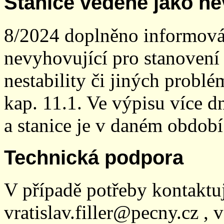
Stanice vedené jako ne
8/2024 doplněno informován
nevyhovující pro stanovení
nestability či jiných probl
kap. 11.1. Ve výpisu více dn
a stanice je v daném období
Technická podpora
V případě potřeby kontaktu
vratislav.filler@pecny.cz , 