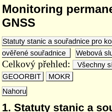
Monitoring permane
GNSS
Statuty stanic a souřadnice pro 
ověřené souřadnice
Webová s
Celkový přehled:
Všechny s
GEOORBIT
MOKR
Nahoru
1. Statuty stanic a s