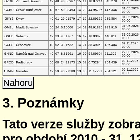
GZRU
Zruč nad Sázavou
49
48
48.06967
15
11
18.87244
543.279
00:00
31.05.2026
GCBU
České Budějovice
48
57
59.08493
14
28
44.95705
447.346
00:00
31.05.2026
GKYJ
Kyjov
49
01
29.91579
17
12
22.89352
285.584
00:00
31.05.2026
GMBL
Mladá Boleslav
50
24
0.15000
14
53
48.91886
283.910
00:00
31.05.2026
GSEB
Šebetov
49
33
4.31767
16
42
10.93895
440.811
00:00
09.11.2025
GCES
Česnovice
49
02
3.31632
14
21
38.49058
436.404
00:00
22.03.2026
GNNO
Náměšť nad Oslavou
49
07
8.81561
16
00
54.89604
511.325
00:00
09.11.2025
GPOD
Poděbrady
50
08
24.92173
15
08
6.75294
254.439
00:00
09.11.2025
GMAN
Manětín
49
59
43.97309
13
05
11.42921
764.121
00:00
Nahoru
3. Poznámky
Tato verze služby zobr
pro období 2010 - 31. 1