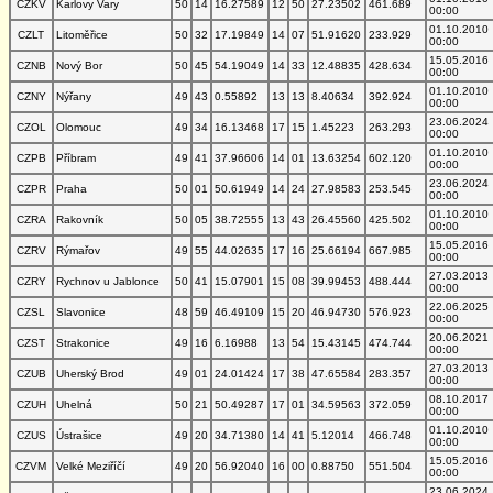
CZKV
Karlovy Vary
50
14
16.27589
12
50
27.23502
461.689
00:00
01.10.2010
CZLT
Litoměřice
50
32
17.19849
14
07
51.91620
233.929
00:00
15.05.2016
CZNB
Nový Bor
50
45
54.19049
14
33
12.48835
428.634
00:00
01.10.2010
CZNY
Nýřany
49
43
0.55892
13
13
8.40634
392.924
00:00
23.06.2024
CZOL
Olomouc
49
34
16.13468
17
15
1.45223
263.293
00:00
01.10.2010
CZPB
Příbram
49
41
37.96606
14
01
13.63254
602.120
00:00
23.06.2024
CZPR
Praha
50
01
50.61949
14
24
27.98583
253.545
00:00
01.10.2010
CZRA
Rakovník
50
05
38.72555
13
43
26.45560
425.502
00:00
15.05.2016
CZRV
Rýmařov
49
55
44.02635
17
16
25.66194
667.985
00:00
27.03.2013
CZRY
Rychnov u Jablonce
50
41
15.07901
15
08
39.99453
488.444
00:00
22.06.2025
CZSL
Slavonice
48
59
46.49109
15
20
46.94730
576.923
00:00
20.06.2021
CZST
Strakonice
49
16
6.16988
13
54
15.43145
474.744
00:00
27.03.2013
CZUB
Uherský Brod
49
01
24.01424
17
38
47.65584
283.357
00:00
08.10.2017
CZUH
Uhelná
50
21
50.49287
17
01
34.59563
372.059
00:00
01.10.2010
CZUS
Ústrašice
49
20
34.71380
14
41
5.12014
466.748
00:00
15.05.2016
CZVM
Velké Meziříčí
49
20
56.92040
16
00
0.88750
551.504
00:00
23.06.2024