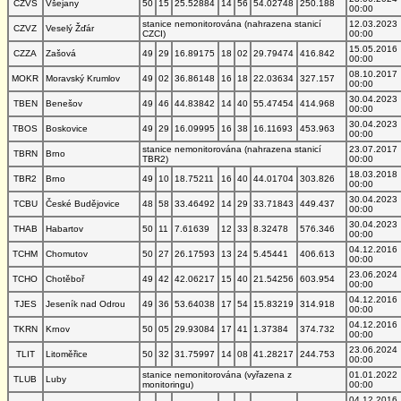
CZVS
Všejany
50
15
25.52884
14
56
54.02748
250.188
00:00
stanice nemonitorována (nahrazena stanicí
12.03.2023
CZVZ
Veselý Žďár
CZCI)
00:00
15.05.2016
CZZA
Zašová
49
29
16.89175
18
02
29.79474
416.842
00:00
08.10.2017
MOKR
Moravský Krumlov
49
02
36.86148
16
18
22.03634
327.157
00:00
30.04.2023
TBEN
Benešov
49
46
44.83842
14
40
55.47454
414.968
00:00
30.04.2023
TBOS
Boskovice
49
29
16.09995
16
38
16.11693
453.963
00:00
stanice nemonitorována (nahrazena stanicí
23.07.2017
TBRN
Brno
TBR2)
00:00
18.03.2018
TBR2
Brno
49
10
18.75211
16
40
44.01704
303.826
00:00
30.04.2023
TCBU
České Budějovice
48
58
33.46492
14
29
33.71843
449.437
00:00
30.04.2023
THAB
Habartov
50
11
7.61639
12
33
8.32478
576.346
00:00
04.12.2016
TCHM
Chomutov
50
27
26.17593
13
24
5.45441
406.613
00:00
23.06.2024
TCHO
Chotěboř
49
42
42.06217
15
40
21.54256
603.954
00:00
04.12.2016
TJES
Jeseník nad Odrou
49
36
53.64038
17
54
15.83219
314.918
00:00
04.12.2016
TKRN
Krnov
50
05
29.93084
17
41
1.37384
374.732
00:00
23.06.2024
TLIT
Litoměřice
50
32
31.75997
14
08
41.28217
244.753
00:00
stanice nemonitorována (vyřazena z
01.01.2022
TLUB
Luby
monitoringu)
00:00
04.12.2016