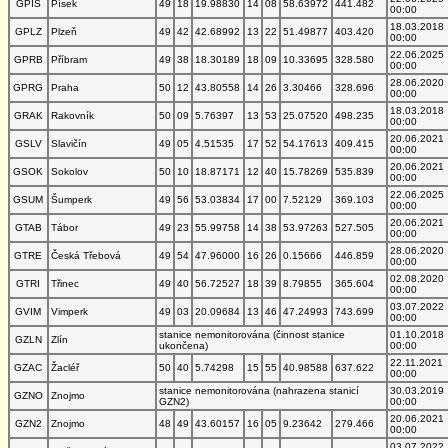
GPIS
Písek
49
18
19.98830
14
08
58.63972
441.482
00:00
18.03.2018
GPLZ
Plzeň
49
42
42.68992
13
22
51.49877
403.420
00:00
22.06.2025
GPRB
Příbram
49
38
18.30189
18
09
10.33695
328.580
00:00
28.06.2020
GPRG
Praha
50
12
43.80558
14
26
3.30466
328.696
00:00
18.03.2018
GRAK
Rakovník
50
09
5.76397
13
53
25.07520
498.235
00:00
20.06.2021
GSLV
Slavičín
49
05
4.51535
17
52
54.17613
409.415
00:00
20.06.2021
GSOK
Sokolov
50
10
18.87171
12
40
15.78269
535.839
00:00
22.06.2025
GSUM
Šumperk
49
56
53.03834
17
00
7.52129
369.103
00:00
20.06.2021
GTAB
Tábor
49
23
55.99758
14
38
53.97263
527.505
00:00
28.06.2020
GTRE
Česká Třebová
49
54
47.96000
16
26
0.15666
446.859
00:00
02.08.2020
GTRI
Třinec
49
40
56.72527
18
39
8.79855
365.604
00:00
03.07.2022
GVIM
Vimperk
49
03
20.09684
13
46
47.24993
743.699
00:00
stanice nemonitorována (činnost stanice
01.10.2018
GZLN
Zlín
ukončena)
00:00
22.11.2021
GZAC
Žacléř
50
40
5.74298
15
55
40.98588
637.622
00:00
stanice nemonitorována (nahrazena stanicí
30.03.2019
GZNO
Znojmo
GZN2)
00:00
20.06.2021
GZN2
Znojmo
48
49
43.60157
16
05
9.23642
279.466
00:00
03.07.2022