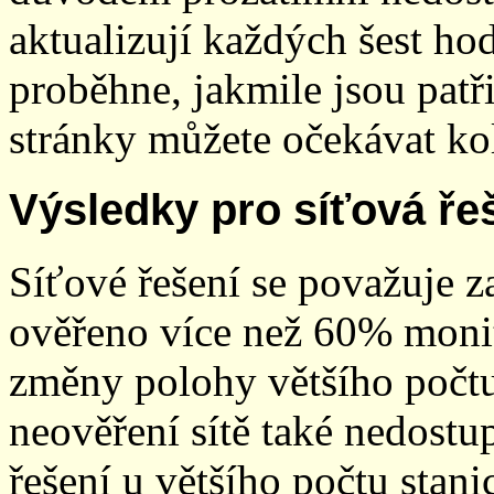
aktualizují každých šest h
proběhne, jakmile jsou patř
stránky můžete očekávat kol
Výsledky pro síťová ře
Síťové řešení se považuje z
ověřeno více než 60% monit
změny polohy většího počt
neověření sítě také nedostu
řešení u většího počtu stani