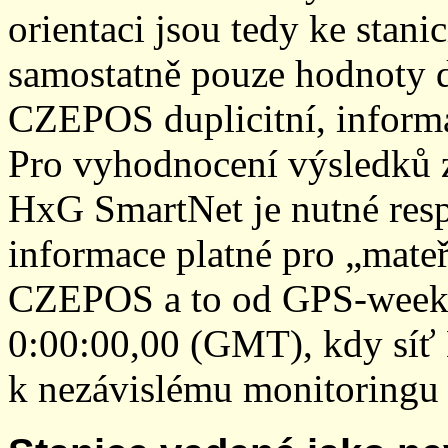
orientaci jsou tedy ke sta
samostatně pouze hodnoty den
CZEPOS duplicitní, inform
Pro vyhodnocení výsledků z
HxG SmartNet je nutné resp
informace platné pro „mateř
CZEPOS a to od GPS-week 2
0:00:00,00 (GMT), kdy sí
k nezávislému monitoringu 