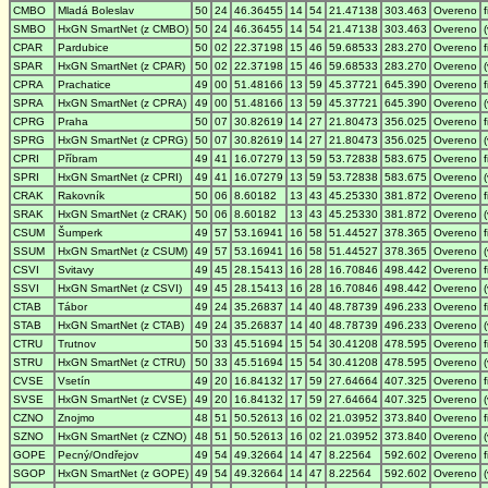
CMBO
Mladá Boleslav
50
24
46.36455
14
54
21.47138
303.463
Overeno
SMBO
HxGN SmartNet (z CMBO)
50
24
46.36455
14
54
21.47138
303.463
Overeno
CPAR
Pardubice
50
02
22.37198
15
46
59.68533
283.270
Overeno
SPAR
HxGN SmartNet (z CPAR)
50
02
22.37198
15
46
59.68533
283.270
Overeno
CPRA
Prachatice
49
00
51.48166
13
59
45.37721
645.390
Overeno
SPRA
HxGN SmartNet (z CPRA)
49
00
51.48166
13
59
45.37721
645.390
Overeno
CPRG
Praha
50
07
30.82619
14
27
21.80473
356.025
Overeno
SPRG
HxGN SmartNet (z CPRG)
50
07
30.82619
14
27
21.80473
356.025
Overeno
CPRI
Příbram
49
41
16.07279
13
59
53.72838
583.675
Overeno
SPRI
HxGN SmartNet (z CPRI)
49
41
16.07279
13
59
53.72838
583.675
Overeno
CRAK
Rakovník
50
06
8.60182
13
43
45.25330
381.872
Overeno
SRAK
HxGN SmartNet (z CRAK)
50
06
8.60182
13
43
45.25330
381.872
Overeno
CSUM
Šumperk
49
57
53.16941
16
58
51.44527
378.365
Overeno
SSUM
HxGN SmartNet (z CSUM)
49
57
53.16941
16
58
51.44527
378.365
Overeno
CSVI
Svitavy
49
45
28.15413
16
28
16.70846
498.442
Overeno
SSVI
HxGN SmartNet (z CSVI)
49
45
28.15413
16
28
16.70846
498.442
Overeno
CTAB
Tábor
49
24
35.26837
14
40
48.78739
496.233
Overeno
STAB
HxGN SmartNet (z CTAB)
49
24
35.26837
14
40
48.78739
496.233
Overeno
CTRU
Trutnov
50
33
45.51694
15
54
30.41208
478.595
Overeno
STRU
HxGN SmartNet (z CTRU)
50
33
45.51694
15
54
30.41208
478.595
Overeno
CVSE
Vsetín
49
20
16.84132
17
59
27.64664
407.325
Overeno
SVSE
HxGN SmartNet (z CVSE)
49
20
16.84132
17
59
27.64664
407.325
Overeno
CZNO
Znojmo
48
51
50.52613
16
02
21.03952
373.840
Overeno
SZNO
HxGN SmartNet (z CZNO)
48
51
50.52613
16
02
21.03952
373.840
Overeno
GOPE
Pecný/Ondřejov
49
54
49.32664
14
47
8.22564
592.602
Overeno
SGOP
HxGN SmartNet (z GOPE)
49
54
49.32664
14
47
8.22564
592.602
Overeno