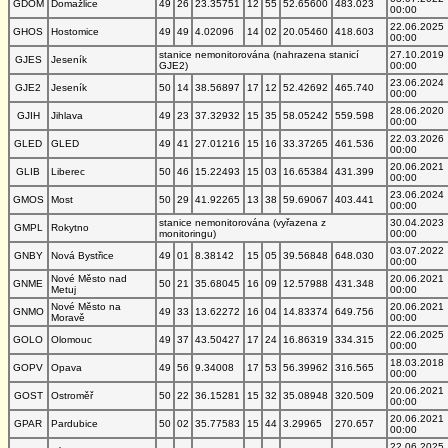
GDOM
Domažlice
49
26
23.35751
12
55
52.65600
483.023
00:00
22.06.2025
GHOS
Hostomice
49
49
4.02096
14
02
20.05460
418.603
00:00
stanice nemonitorována (nahrazena stanicí
27.10.2019
GJES
Jeseník
GJE2)
00:00
23.06.2024
GJE2
Jeseník
50
14
38.56897
17
12
52.42692
465.740
00:00
28.06.2020
GJIH
Jihlava
49
23
37.32932
15
35
58.05242
559.598
00:00
22.03.2026
GLED
GLED
49
41
27.01216
15
16
33.37265
461.536
00:00
20.06.2021
GLIB
Liberec
50
46
15.22493
15
03
16.65384
431.399
00:00
23.06.2024
GMOS
Most
50
29
41.92265
13
38
59.69067
403.441
00:00
stanice nemonitorována (vyřazena z
30.04.2023
GMPL
Rokytno
monitoringu)
00:00
03.07.2022
GNBY
Nová Bystřice
49
01
8.38142
15
05
39.56848
648.030
00:00
Nové Město nad
20.06.2021
GNME
50
21
35.68045
16
09
12.57988
431.348
Metuj
00:00
Nové Město na
20.06.2021
GNMO
49
33
13.62272
16
04
14.83374
649.756
Moravě
00:00
22.06.2025
GOLO
Olomouc
49
37
43.50427
17
24
16.86319
334.315
00:00
18.03.2018
GOPV
Opava
49
56
9.34008
17
53
56.39962
316.565
00:00
20.06.2021
GOST
Ostroměř
50
22
36.15281
15
32
35.08948
320.509
00:00
20.06.2021
GPAR
Pardubice
50
02
35.77583
15
44
3.29965
270.657
00:00
22.06.2025