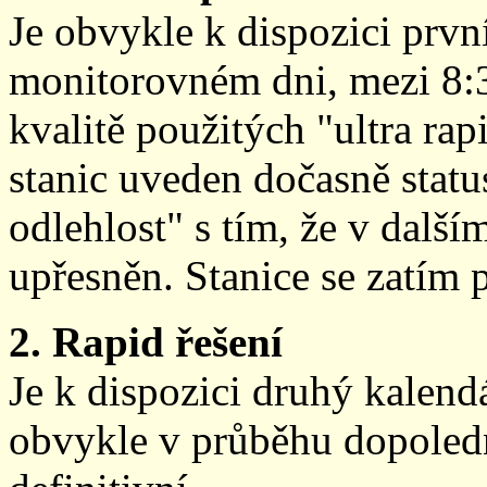
Je obvykle k dispozici prvn
monitorovném dni, mezi 8:
kvalitě použitých "ultra ra
stanic uveden dočasně stat
odlehlost" s tím, že v další
upřesněn. Stanice se zatím
2. Rapid řešení
Je k dispozici druhý kalen
obvykle v průběhu dopoledne