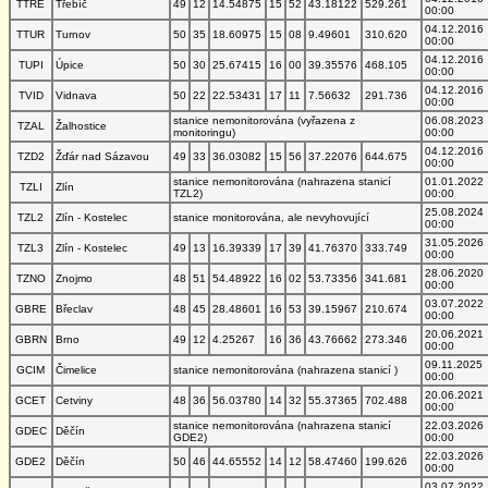
TTRE
Třebíč
49
12
14.54875
15
52
43.18122
529.261
00:00
04.12.2016
TTUR
Turnov
50
35
18.60975
15
08
9.49601
310.620
00:00
04.12.2016
TUPI
Úpice
50
30
25.67415
16
00
39.35576
468.105
00:00
04.12.2016
TVID
Vidnava
50
22
22.53431
17
11
7.56632
291.736
00:00
stanice nemonitorována (vyřazena z
06.08.2023
TZAL
Žalhostice
monitoringu)
00:00
04.12.2016
TZD2
Žďár nad Sázavou
49
33
36.03082
15
56
37.22076
644.675
00:00
stanice nemonitorována (nahrazena stanicí
01.01.2022
TZLI
Zlín
TZL2)
00:00
25.08.2024
TZL2
Zlín - Kostelec
stanice monitorována, ale nevyhovující
00:00
31.05.2026
TZL3
Zlín - Kostelec
49
13
16.39339
17
39
41.76370
333.749
00:00
28.06.2020
TZNO
Znojmo
48
51
54.48922
16
02
53.73356
341.681
00:00
03.07.2022
GBRE
Břeclav
48
45
28.48601
16
53
39.15967
210.674
00:00
20.06.2021
GBRN
Brno
49
12
4.25267
16
36
43.76662
273.346
00:00
09.11.2025
GCIM
Čimelice
stanice nemonitorována (nahrazena stanicí )
00:00
20.06.2021
GCET
Cetviny
48
36
56.03780
14
32
55.37365
702.488
00:00
stanice nemonitorována (nahrazena stanicí
22.03.2026
GDEC
Děčín
GDE2)
00:00
22.03.2026
GDE2
Děčín
50
46
44.65552
14
12
58.47460
199.626
00:00
03.07.2022