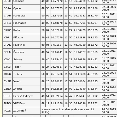
COLM
Olomouc
49
35
41.77670
17
16
35.34029
271.822
00:00
22.03.2026
COPA
Opava
49
56
16.37073
17
54
23.19368
328.736
00:00
02.01.2011
CPAR
Pardubice
50
02
22.37198
15
46
59.68533
283.270
00:00
23.06.2024
CPRA
Prachatice
49
00
51.48178
13
59
45.37701
645.397
00:00
02.01.2011
CPRG
Praha
50
07
30.82619
14
27
21.80473
356.025
00:00
30.04.2023
CPRI
Příbram
49
41
16.07279
13
59
53.72838
583.675
00:00
28.06.2020
CRAK
Rakovník
50
06
8.60182
13
43
45.25330
381.872
00:00
02.01.2011
CSUM
Šumperk
49
57
53.16941
16
58
51.44527
378.365
00:00
01.02.2015
CSVI
Svitavy
49
45
28.15413
16
28
16.70846
498.442
00:00
02.01.2011
CTAB
Tábor
49
24
35.26837
14
40
48.78739
496.233
00:00
23.06.2024
CTRU
Trutnov
50
33
45.51706
15
54
30.41233
478.595
00:00
02.01.2011
CVSE
Vsetín
49
20
16.84132
17
59
27.64664
407.325
00:00
23.06.2024
CZNO
Znojmo
48
51
50.52628
16
02
21.03940
373.844
00:00
02.01.2011
GOPE
Pecný/Ondřejov
49
54
49.32664
14
47
8.22564
592.602
00:00
02.01.2011
TUBO
VUT/Brno
49
12
21.21026
16
35
34.20396
324.272
00:00
stanice nemonitorována (nahrazena stanicí
26.04.2015
PLZE
ZČU/Plzeň
PLZN)
00:00
31.05.2026