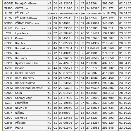
GOPE
Pecný/Ondřejov
49
54
49.32664
14
47
8.22564
592.602
02.01.2
TUBO
VUT/Brno
49
12
21.21026
16
35
34.20396
324.272
02.01.2
PLZE
ZČU/Plzeň
stanice nemonitorována (nahrazena stanicí PLZN)
26.04.2
PLZN
ZČU-NTIS/Plzeň
49
43
35.67411
13
21
6.60744
425.227
31.05.2
VSBO
VŠB-TUO/Ostrava
49
50
0.64983
18
09
49.79861
340.895
01.02.2
KUNZ
Kunžak
49
06
26.23308
15
12
3.33383
702.511
28.06.2
LYSH
Lysá hora
49
32
46.28428
18
26
51.31401
1374.903
23.06.2
POL1
Polom
50
21
0.54514
16
19
20.07645
791.707
15.05.2
CZBC
Břeclav
48
45
15.02799
16
53
23.74339
216.647
28.06.2
CZBO
Bohdalovice
48
44
31.37084
14
17
11.04473
683.268
01.02.2
CZBR
Brno
49
12
14.43942
16
36
42.19910
274.212
31.05.2
CZBV
Broumov
50
34
47.26289
16
19
43.98589
478.850
27.03.2
CZBY
Bystřice nad Olší
49
37
47.42437
18
44
2.01592
432.177
30.04.2
CZCI
Čihošť
49
44
33.95571
15
20
27.37723
588.132
23.06.2
CZCT
Česká Třebová
49
54
53.87265
16
26
14.33870
415.369
23.06.2
CZHB
Horní Břečkov
48
53
21.92543
15
54
0.34834
459.450
27.03.2
CZHK
Hradec Králové
50
13
13.23970
15
52
23.18951
293.034
23.06.2
CZHM
Hradec nad Moravicí
49
52
22.24422
17
52
53.59436
354.384
23.06.2
CZKO
Kolín
50
01
23.91978
15
12
9.81069
264.313
28.06.2
CZKV
Karlovy Vary
50
14
16.27589
12
50
27.23502
461.689
01.10.2
CZLT
Litoměřice
50
32
17.19849
14
07
51.91620
233.929
01.10.2
CZNB
Nový Bor
50
45
54.19049
14
33
12.48835
428.634
15.05.2
CZNY
Nýřany
49
43
0.55892
13
13
8.40634
392.924
01.10.2
CZOL
Olomouc
49
34
16.13468
17
15
1.45223
263.293
23.06.2
CZPB
Příbram
49
41
37.96606
14
01
13.63254
602.120
01.10.2
CZPR
Praha
50
01
50.61949
14
24
27.98583
253.545
23.06.2