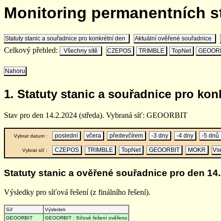
Monitoring permanentních 
Statuty stanic a souřadnice pro konkrétní den
Aktuální ověřené souřadnice
Celkový přehled:
Všechny sítě
CZEPOS
TRIMBLE
TopNet
GEOOR
Nahoru
1. Statuty stanic a souřadnice pro kon
Stav pro den 14.2.2024 (středa). Vybraná síť: GEOORBIT
poslední
včera
předevčírem
-3 dny
-4 dny
-5 dnů
Vybrat datum :
CZEPOS
TRIMBLE
TopNet
GEOORBIT
MOKR
Vs
Vybrat síť :
Statuty stanic a ověřené souřadnice pro den 14.
Výsledky pro síťová řešení (z finálního řešení).
Síť
Výsledek
GEOORBIT
GEOORBIT : Síťové řešení ověřeno