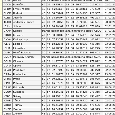
CDAC
Dačice
stanice nemonitorována (nahrazena stanicí CJHR)
10.01.2
CDOM
Domažlice
49
26
45.25334
12
55
26.77675
519.603
02.01.2
CFRM
Frýdek-Místek
49
41
5.25414
18
21
11.45814
373.590
27.03.2
CHOD
Hodonín
48
50
58.63247
17
07
44.64130
228.387
01.02.2
CJES
Jeseník
50
13
58.16794
17
12
29.39828
495.223
27.03.2
CJHR
Jindřichův Hradec
49
08
52.83156
15
00
31.70530
543.521
08.10.2
CJIH
Jihlava
49
23
36.79409
15
35
11.02462
576.839
02.01.2
CKAP
Kaplice
stanice nemonitorována (nahrazena stanicí CBUD)
27.03.2
CKRO
Kroměříž
49
17
50.93102
17
24
0.51417
258.576
02.01.2
CKVA
Karlovy Vary
50
13
57.33553
12
50
30.75148
446.082
02.01.2
CLIB
Liberec
50
46
18.12745
15
03
35.60832
448.355
23.06.2
CLIT
Litoměřice
50
32
24.98638
14
08
24.90019
243.275
02.01.2
CMBO
Mladá Boleslav
50
24
46.36455
14
54
21.47138
303.463
15.05.2
CMOK
Moravský Krumlov
stanice nemonitorována (nahrazena stanicí CZNO)
15.12.2
COLM
Olomouc
49
35
41.77670
17
16
35.34029
271.822
31.05.2
COPA
Opava
49
56
16.37073
17
54
23.19368
328.736
22.03.2
CPAR
Pardubice
50
02
22.37198
15
46
59.68533
283.270
02.01.2
CPRA
Prachatice
49
00
51.48178
13
59
45.37701
645.397
23.06.2
CPRG
Praha
50
07
30.82619
14
27
21.80473
356.025
02.01.2
CPRI
Příbram
49
41
16.07279
13
59
53.72838
583.675
30.04.2
CRAK
Rakovník
50
06
8.60182
13
43
45.25330
381.872
28.06.2
CSUM
Šumperk
49
57
53.16941
16
58
51.44527
378.365
02.01.2
CSVI
Svitavy
49
45
28.15413
16
28
16.70846
498.442
01.02.2
CTAB
Tábor
49
24
35.26837
14
40
48.78739
496.233
02.01.2
CTRU
Trutnov
50
33
45.51706
15
54
30.41233
478.595
23.06.2
CVSE
Vsetín
49
20
16.84132
17
59
27.64664
407.325
02.01.2
CZNO
Znojmo
48
51
50.52628
16
02
21.03940
373.844
23.06.2