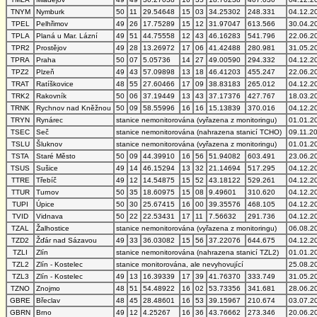
TNYM
Nymburk
50
11
29.54648
15
03
34.25302
248.331
04.12.2
TPEL
Pelhřimov
49
26
17.75289
15
12
31.97047
613.566
30.04.2
TPLA
Planá u Mar. Lázní
49
51
44.75558
12
43
46.16283
541.796
22.06.2
TPR2
Prostějov
49
28
13.26972
17
06
41.42488
280.981
31.05.2
TPRA
Praha
50
07
5.05736
14
27
49.00590
294.332
04.12.2
TPZ2
Plzeň
49
43
57.09898
13
18
46.41203
455.247
22.06.2
TRAT
Ratíškovice
48
55
27.60466
17
09
38.83183
265.012
04.12.2
TRK2
Rakovník
50
06
37.19449
13
43
37.17376
427.767
18.03.2
TRNK
Rychnov nad Kněžnou
50
09
58.55996
16
16
15.13839
370.016
04.12.2
TRYN
Rynárec
stanice nemonitorována (vyřazena z monitoringu)
01.01.2
TSEC
Seč
stanice nemonitorována (nahrazena stanicí TCHO)
09.11.2
TSLU
Šluknov
stanice nemonitorována (vyřazena z monitoringu)
01.01.2
TSTA
Staré Město
50
09
44.39910
16
56
51.94082
603.491
23.06.2
TSUS
Sušice
49
14
46.15294
13
32
21.14694
517.295
04.12.2
TTRE
Třebíč
49
12
14.54875
15
52
43.18122
529.261
04.12.2
TTUR
Turnov
50
35
18.60975
15
08
9.49601
310.620
04.12.2
TUPI
Úpice
50
30
25.67415
16
00
39.35576
468.105
04.12.2
TVID
Vidnava
50
22
22.53431
17
11
7.56632
291.736
04.12.2
TZAL
Žalhostice
stanice nemonitorována (vyřazena z monitoringu)
06.08.2
TZD2
Žďár nad Sázavou
49
33
36.03082
15
56
37.22076
644.675
04.12.2
TZLI
Zlín
stanice nemonitorována (nahrazena stanicí TZL2)
01.01.2
TZL2
Zlín - Kostelec
stanice monitorována, ale nevyhovující
25.08.2
TZL3
Zlín - Kostelec
49
13
16.39339
17
39
41.76370
333.749
31.05.2
TZNO
Znojmo
48
51
54.48922
16
02
53.73356
341.681
28.06.2
GBRE
Břeclav
48
45
28.48601
16
53
39.15967
210.674
03.07.2
GBRN
Brno
49
12
4.25267
16
36
43.76662
273.346
20.06.2