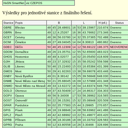
HxGN SmartNet
viz CZEPOS
Výsledky pro jednotlivé stanice z finálního řešení.
Stanice
Popis
B
L
H (ell.)
Status
GBRE
Břeclav
48
45
28.48601
16
53
39.15967
210.674
Overeno
GBRN
Brno
49
12
4.25267
16
36
43.76662
273.346
Overeno
GCET
Cetviny
48
36
56.03780
14
32
55.37365
702.488
Overeno
GCIM
Čimelice
49
27
49.04045
14
04
8.30813
480.862
Overeno
GDEC
Děčín
50
46
45.12309
14
12
58.69122
196.375
NEOVEREN
GDOM
Domažlice
49
26
23.35751
12
55
52.65600
483.023
Overeno
GHOS
Hostomice
49
49
4.02077
14
02
20.05450
418.609
Overeno
GJIH
Jihlava
49
23
37.32932
15
35
58.05242
559.598
Overeno
GLIB
Liberec
50
46
15.22493
15
03
16.65384
431.399
Overeno
GMOS
Most
50
29
41.92263
13
38
59.69078
403.446
Overeno
GNBY
Nová Bystřice
49
01
8.38142
15
05
39.56848
648.030
Overeno
GNME
Nové Město nad Metuj
50
21
35.68045
16
09
12.57988
431.348
Overeno
GNMO
Nové Město na Moravě
49
33
13.62272
16
04
14.83374
649.756
Overeno
GOLO
Olomouc
49
37
43.50409
17
24
16.86317
334.303
Overeno
GOPV
Opava
49
56
9.34008
17
53
56.39962
316.565
Overeno
GOST
Ostroměř
50
22
36.15281
15
32
35.08948
320.509
Overeno
GPAR
Pardubice
50
02
35.77583
15
44
3.29965
270.657
Overeno
GPIS
Písek
49
18
19.98846
14
08
58.63962
441.486
Overeno
GPLZ
Plzeň
49
42
42.68992
13
22
51.49877
403.420
Overeno
GPRB
Příbram
49
38
18.30186
18
09
10.33702
328.583
Overeno
GPRG
Praha
50
12
43.80558
14
26
3.30466
328.696
Overeno