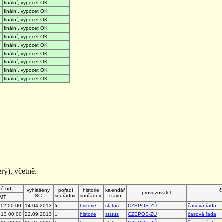
finální, vypocet OK
finální, vypocet OK
finální, vypocet OK
finální, vypocet OK
finální, vypocet OK
finální, vypocet OK
finální, vypocet OK
finální, vypocet OK
finální, vypocet OK
finální, vypocet OK
rý), včetně.
né od:
vyhlášeny
pořadí
historie
kalendář
č
provozovatel
SC
souřadnic
souřadnic
stavu
MT
012 00:00
14.04.2013
5
historie
status
CZEPOS-ZÚ
časová řada
013 00:00
22.09.2013
1
historie
status
CZEPOS-ZÚ
časová řada