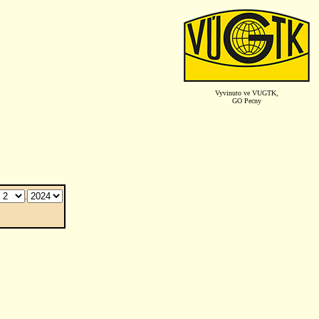
Vyvinuto ve VUGTK,
GO Pecny
.