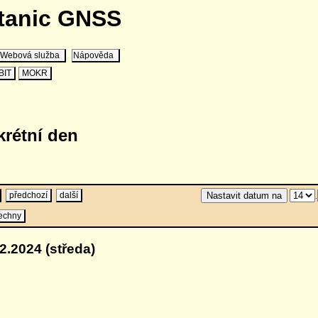
stanic GNSS
Webová služba
Nápověda
BIT
MOKR
krétní den
předchozí
další
.
echny
2.2024 (středa)