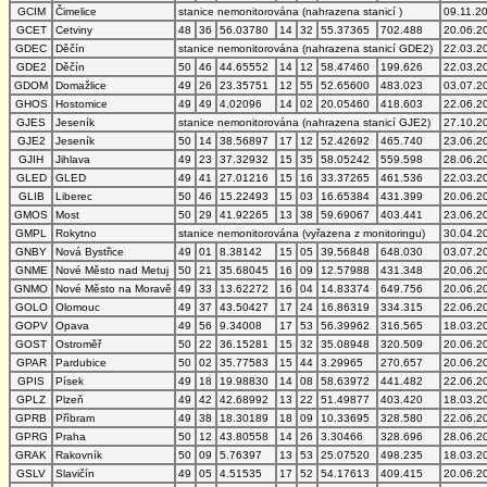
GCIM
Čimelice
stanice nemonitorována (nahrazena stanicí )
09.11.2
GCET
Cetviny
48
36
56.03780
14
32
55.37365
702.488
20.06.2
GDEC
Děčín
stanice nemonitorována (nahrazena stanicí GDE2)
22.03.2
GDE2
Děčín
50
46
44.65552
14
12
58.47460
199.626
22.03.2
GDOM
Domažlice
49
26
23.35751
12
55
52.65600
483.023
03.07.2
GHOS
Hostomice
49
49
4.02096
14
02
20.05460
418.603
22.06.2
GJES
Jeseník
stanice nemonitorována (nahrazena stanicí GJE2)
27.10.2
GJE2
Jeseník
50
14
38.56897
17
12
52.42692
465.740
23.06.2
GJIH
Jihlava
49
23
37.32932
15
35
58.05242
559.598
28.06.2
GLED
GLED
49
41
27.01216
15
16
33.37265
461.536
22.03.2
GLIB
Liberec
50
46
15.22493
15
03
16.65384
431.399
20.06.2
GMOS
Most
50
29
41.92265
13
38
59.69067
403.441
23.06.2
GMPL
Rokytno
stanice nemonitorována (vyřazena z monitoringu)
30.04.2
GNBY
Nová Bystřice
49
01
8.38142
15
05
39.56848
648.030
03.07.2
GNME
Nové Město nad Metuj
50
21
35.68045
16
09
12.57988
431.348
20.06.2
GNMO
Nové Město na Moravě
49
33
13.62272
16
04
14.83374
649.756
20.06.2
GOLO
Olomouc
49
37
43.50427
17
24
16.86319
334.315
22.06.2
GOPV
Opava
49
56
9.34008
17
53
56.39962
316.565
18.03.2
GOST
Ostroměř
50
22
36.15281
15
32
35.08948
320.509
20.06.2
GPAR
Pardubice
50
02
35.77583
15
44
3.29965
270.657
20.06.2
GPIS
Písek
49
18
19.98830
14
08
58.63972
441.482
22.06.2
GPLZ
Plzeň
49
42
42.68992
13
22
51.49877
403.420
18.03.2
GPRB
Příbram
49
38
18.30189
18
09
10.33695
328.580
22.06.2
GPRG
Praha
50
12
43.80558
14
26
3.30466
328.696
28.06.2
GRAK
Rakovník
50
09
5.76397
13
53
25.07520
498.235
18.03.2
GSLV
Slavičín
49
05
4.51535
17
52
54.17613
409.415
20.06.2