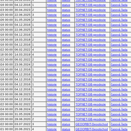
016 00:00
04.12.2016
1
historie
status
TOPNET-GB-geodezie
časová řada
023 00:00
30.04.2023
2
historie
status
TOPNET-GB-geodezie
časová řada
025 00:00
22.06.2025
3
historie
status
TOPNET-GB-geodezie
časová řada
026 00:00
31.05.2026
2
historie
status
TOPNET-GB-geodezie
časová řada
016 00:00
04.12.2016
1
historie
status
TOPNET-GB-geodezie
časová řada
025 00:00
22.06.2025
2
historie
status
TOPNET-GB-geodezie
časová řada
016 00:00
04.12.2016
1
historie
status
TOPNET-GB-geodezie
časová řada
018 00:00
18.03.2018
2
historie
status
TOPNET-GB-geodezie
časová řada
016 00:00
04.12.2016
1
historie
status
TOPNET-GB-geodezie
časová řada
022 00:00
06.02.2022
4
historie
status
TOPNET-GB-geodezie
časová řada
018 00:00
14.03.2019
4
historie
status
TOPNET-GB-geodezie
časová řada
022 00:00
06.02.2022
2
historie
status
TOPNET-GB-geodezie
časová řada
024 00:00
23.06.2024
2
historie
status
TOPNET-GB-geodezie
časová řada
016 00:00
04.12.2016
1
historie
status
TOPNET-GB-geodezie
časová řada
016 00:00
04.12.2016
1
historie
status
TOPNET-GB-geodezie
časová řada
016 00:00
04.12.2016
1
historie
status
TOPNET-GB-geodezie
časová řada
016 00:00
04.12.2016
1
historie
status
TOPNET-GB-geodezie
časová řada
016 00:00
04.12.2016
1
historie
status
TOPNET-GB-geodezie
časová řada
023 00:00
06.08.2023
2
historie
status
TOPNET-GB-geodezie
časová řada
016 00:00
04.12.2016
1
historie
status
TOPNET-GB-geodezie
časová řada
022 00:00
06.02.2022
2
historie
status
TOPNET-GB-geodezie
časová řada
024 00:00
25.08.2024
2
historie
status
TOPNET-GB-geodezie
časová řada
026 00:00
31.05.2026
2
historie
status
TOPNET-GB-geodezie
časová řada
020 00:00
28.06.2020
2
historie
status
TOPNET-GB-geodezie
časová řada
022 00:00
03.07.2022
3
historie
status
GEOORBIT-Geoobchod
časová řada
021 00:00
20.06.2021
4
historie
status
GEOORBIT-Geoobchod
časová řada