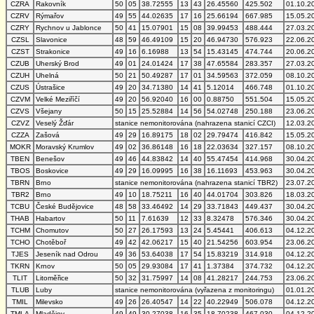
CZRA
Rakovník
50
05
38.72555
13
43
26.45560
425.502
01.10.2
CZRV
Rýmařov
49
55
44.02635
17
16
25.66194
667.985
15.05.2
CZRY
Rychnov u Jablonce
50
41
15.07901
15
08
39.99453
488.444
27.03.2
CZSL
Slavonice
48
59
46.49109
15
20
46.94730
576.923
22.06.2
CZST
Strakonice
49
16
6.16988
13
54
15.43145
474.744
20.06.2
CZUB
Uherský Brod
49
01
24.01424
17
38
47.65584
283.357
27.03.2
CZUH
Uhelná
50
21
50.49287
17
01
34.59563
372.059
08.10.2
CZUS
Ústrašice
49
20
34.71380
14
41
5.12014
466.748
01.10.2
CZVM
Velké Meziříčí
49
20
56.92040
16
00
0.88750
551.504
15.05.2
CZVS
Všejany
50
15
25.52884
14
56
54.02748
250.188
23.06.2
CZVZ
Veselý Žďár
stanice nemonitorována (nahrazena stanicí CZCI)
12.03.2
CZZA
Zašová
49
29
16.89175
18
02
29.79474
416.842
15.05.2
MOKR
Moravský Krumlov
49
02
36.86148
16
18
22.03634
327.157
08.10.2
TBEN
Benešov
49
46
44.83842
14
40
55.47454
414.968
30.04.2
TBOS
Boskovice
49
29
16.09995
16
38
16.11693
453.963
30.04.2
TBRN
Brno
stanice nemonitorována (nahrazena stanicí TBR2)
23.07.2
TBR2
Brno
49
10
18.75211
16
40
44.01704
303.826
18.03.2
TCBU
České Budějovice
48
58
33.46492
14
29
33.71843
449.437
30.04.2
THAB
Habartov
50
11
7.61639
12
33
8.32478
576.346
30.04.2
TCHM
Chomutov
50
27
26.17593
13
24
5.45441
406.613
04.12.2
TCHO
Chotěboř
49
42
42.06217
15
40
21.54256
603.954
23.06.2
TJES
Jeseník nad Odrou
49
36
53.64038
17
54
15.83219
314.918
04.12.2
TKRN
Krnov
50
05
29.93084
17
41
1.37384
374.732
04.12.2
TLIT
Litoměřice
50
32
31.75997
14
08
41.28217
244.753
23.06.2
TLUB
Luby
stanice nemonitorována (vyřazena z monitoringu)
01.01.2
TMIL
Milevsko
49
26
26.40547
14
22
40.22949
506.078
04.12.2
TMLA
Mladějov
49
49
30.27038
16
35
18.70238
467.030
04.12.2