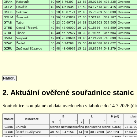
GRAK
Rakovník
50
09
5.76397
13
53
25.07520
498.235
Overeno
GSLV
Slavičín
49
05
4.51535
17
52
54.17613
409.415
Overeno
GSOK
Sokolov
50
10
18.87171
12
40
15.78269
535.839
Overeno
GSUM
Šumperk
49
56
53.03839
17
00
7.52128
369.107
Overeno
GTAB
Tábor
49
23
55.99758
14
38
53.97263
527.505
Overeno
GTRE
Česká Třebová
49
54
47.96000
16
26
0.15666
446.859
Overeno
GTRI
Třinec
49
40
56.72527
18
39
8.79855
365.604
Overeno
GVIM
Vimperk
49
03
20.09684
13
46
47.24993
743.699
Overeno
GZAC
Žacléř
50
40
5.74298
15
55
40.98588
637.622
Overeno
GZRU
Zruč nad Sázavou
49
48
48.06967
15
11
18.87244
543.279
Overeno
Nahoru
2. Aktuální ověřené souřadnice stanic
Souřadnice jsou platné od data uvedeného v tabulce do 14.7.2026 (úte
B
L
H (ell)
plat
stanice
lokalizace
o
'
"
o
'
"
m
G
CBRU
Bruntál
stanice nemonitorována (nahrazena stanicí CJES)
23.11.2
CBUD
České Budějovice
48
58
3.47154
14
28
30.97608
456.223
15.04.2