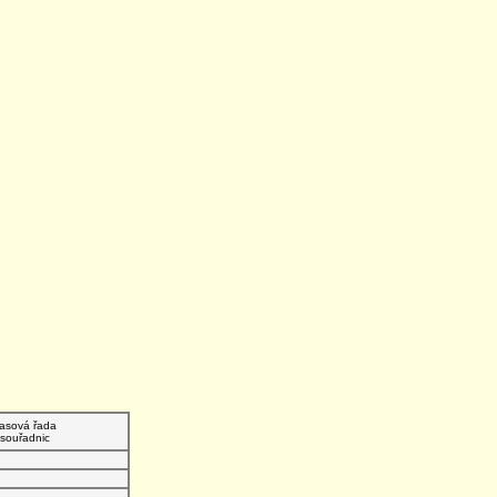
asová řada
souřadnic