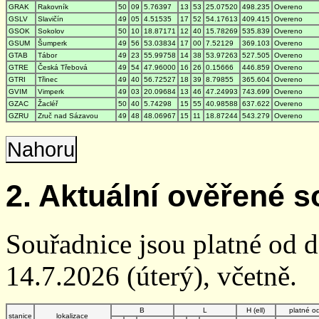
GRAK
Rakovník
50
09
5.76397
13
53
25.07520
498.235
Overeno
GSLV
Slavičín
49
05
4.51535
17
52
54.17613
409.415
Overeno
GSOK
Sokolov
50
10
18.87171
12
40
15.78269
535.839
Overeno
GSUM
Šumperk
49
56
53.03834
17
00
7.52129
369.103
Overeno
GTAB
Tábor
49
23
55.99758
14
38
53.97263
527.505
Overeno
GTRE
Česká Třebová
49
54
47.96000
16
26
0.15666
446.859
Overeno
GTRI
Třinec
49
40
56.72527
18
39
8.79855
365.604
Overeno
GVIM
Vimperk
49
03
20.09684
13
46
47.24993
743.699
Overeno
GZAC
Žacléř
50
40
5.74298
15
55
40.98588
637.622
Overeno
GZRU
Zruč nad Sázavou
49
48
48.06967
15
11
18.87244
543.279
Overeno
Nahoru
2. Aktuální ověřené s
Souřadnice jsou platné od 
14.7.2026 (úterý), včetně.
B
L
H (ell)
platné o
stanice
lokalizace