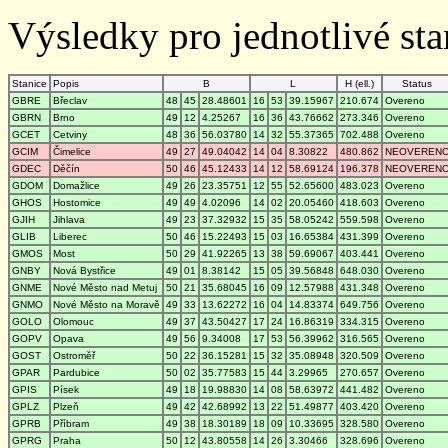
Výsledky pro jednotlivé stan
Stanice
Popis
B
L
H (ell.)
Status
GBRE
Břeclav
48
45
28.48601
16
53
39.15967
210.674
Overeno
GBRN
Brno
49
12
4.25267
16
36
43.76662
273.346
Overeno
GCET
Cetviny
48
36
56.03780
14
32
55.37365
702.488
Overeno
GCIM
Čimelice
49
27
49.04042
14
04
8.30822
480.862
NEOVEREN
GDEC
Děčín
50
46
45.12433
14
12
58.69124
196.378
NEOVEREN
GDOM
Domažlice
49
26
23.35751
12
55
52.65600
483.023
Overeno
GHOS
Hostomice
49
49
4.02096
14
02
20.05460
418.603
Overeno
GJIH
Jihlava
49
23
37.32932
15
35
58.05242
559.598
Overeno
GLIB
Liberec
50
46
15.22493
15
03
16.65384
431.399
Overeno
GMOS
Most
50
29
41.92265
13
38
59.69067
403.441
Overeno
GNBY
Nová Bystřice
49
01
8.38142
15
05
39.56848
648.030
Overeno
GNME
Nové Město nad Metuj
50
21
35.68045
16
09
12.57988
431.348
Overeno
GNMO
Nové Město na Moravě
49
33
13.62272
16
04
14.83374
649.756
Overeno
GOLO
Olomouc
49
37
43.50427
17
24
16.86319
334.315
Overeno
GOPV
Opava
49
56
9.34008
17
53
56.39962
316.565
Overeno
GOST
Ostroměř
50
22
36.15281
15
32
35.08948
320.509
Overeno
GPAR
Pardubice
50
02
35.77583
15
44
3.29965
270.657
Overeno
GPIS
Písek
49
18
19.98830
14
08
58.63972
441.482
Overeno
GPLZ
Plzeň
49
42
42.68992
13
22
51.49877
403.420
Overeno
GPRB
Příbram
49
38
18.30189
18
09
10.33695
328.580
Overeno
GPRG
Praha
50
12
43.80558
14
26
3.30466
328.696
Overeno