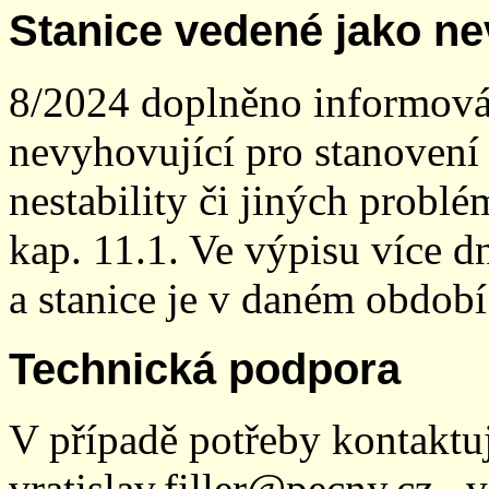
Stanice vedené jako ne
8/2024 doplněno informován
nevyhovující pro stanovení
nestability či jiných probl
kap. 11.1. Ve výpisu více dn
a stanice je v daném období
Technická podpora
V případě potřeby kontaktu
vratislav.filler@pecny.cz , 