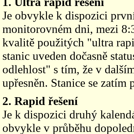
1. Ultra rapid řešení
Je obvykle k dispozici prvn
monitorovném dni, mezi 8:
kvalitě použitých "ultra ra
stanic uveden dočasně stat
odlehlost" s tím, že v další
upřesněn. Stanice se zatím
2. Rapid řešení
Je k dispozici druhý kalen
obvykle v průběhu dopoledne