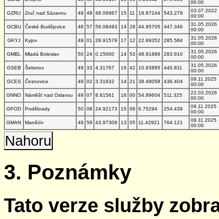
00:00
03.07.2022
GZRU
Zruč nad Sázavou
49
48
48.06967
15
11
18.87244
543.279
00:00
31.05.2026
GCBU
České Budějovice
48
57
59.08493
14
28
44.95705
447.346
00:00
31.05.2026
GKYJ
Kyjov
49
01
29.91579
17
12
22.89352
285.584
00:00
31.05.2026
GMBL
Mladá Boleslav
50
24
0.15000
14
53
48.91886
283.910
00:00
31.05.2026
GSEB
Šebetov
49
33
4.31767
16
42
10.93895
440.811
00:00
09.11.2025
GCES
Česnovice
49
02
3.31632
14
21
38.49058
436.404
00:00
22.03.2026
GNNO
Náměšť nad Oslavou
49
07
8.81561
16
00
54.89604
511.325
00:00
09.11.2025
GPOD
Poděbrady
50
08
24.92173
15
08
6.75294
254.439
00:00
09.11.2025
GMAN
Manětín
49
59
43.97309
13
05
11.42921
764.121
00:00
Nahoru
3. Poznámky
Tato verze služby zobr