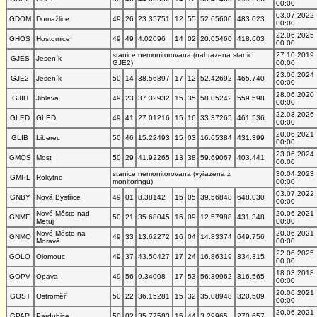
00:00
03.07.2022
GDOM
Domažlice
49
26
23.35751
12
55
52.65600
483.023
00:00
22.06.2025
GHOS
Hostomice
49
49
4.02096
14
02
20.05460
418.603
00:00
stanice nemonitorována (nahrazena stanicí
27.10.2019
GJES
Jeseník
GJE2)
00:00
23.06.2024
GJE2
Jeseník
50
14
38.56897
17
12
52.42692
465.740
00:00
28.06.2020
GJIH
Jihlava
49
23
37.32932
15
35
58.05242
559.598
00:00
22.03.2026
GLED
GLED
49
41
27.01216
15
16
33.37265
461.536
00:00
20.06.2021
GLIB
Liberec
50
46
15.22493
15
03
16.65384
431.399
00:00
23.06.2024
GMOS
Most
50
29
41.92265
13
38
59.69067
403.441
00:00
stanice nemonitorována (vyřazena z
30.04.2023
GMPL
Rokytno
monitoringu)
00:00
03.07.2022
GNBY
Nová Bystřice
49
01
8.38142
15
05
39.56848
648.030
00:00
Nové Město nad
20.06.2021
GNME
50
21
35.68045
16
09
12.57988
431.348
Metuj
00:00
Nové Město na
20.06.2021
GNMO
49
33
13.62272
16
04
14.83374
649.756
Moravě
00:00
22.06.2025
GOLO
Olomouc
49
37
43.50427
17
24
16.86319
334.315
00:00
18.03.2018
GOPV
Opava
49
56
9.34008
17
53
56.39962
316.565
00:00
20.06.2021
GOST
Ostroměř
50
22
36.15281
15
32
35.08948
320.509
00:00
20.06.2021
GPAR
Pardubice
50
02
35.77583
15
44
3.29965
270.657