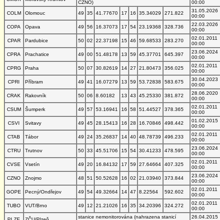
CZNO)
00:00
31.05.2026
COLM
Olomouc
49
35
41.77670
17
16
35.34029
271.822
00:00
22.03.2026
COPA
Opava
49
56
16.37073
17
54
23.19368
328.736
00:00
02.01.2011
CPAR
Pardubice
50
02
22.37198
15
46
59.68533
283.270
00:00
23.06.2024
CPRA
Prachatice
49
00
51.48178
13
59
45.37701
645.397
00:00
02.01.2011
CPRG
Praha
50
07
30.82619
14
27
21.80473
356.025
00:00
30.04.2023
CPRI
Příbram
49
41
16.07279
13
59
53.72838
583.675
00:00
28.06.2020
CRAK
Rakovník
50
06
8.60182
13
43
45.25330
381.872
00:00
02.01.2011
CSUM
Šumperk
49
57
53.16941
16
58
51.44527
378.365
00:00
01.02.2015
CSVI
Svitavy
49
45
28.15413
16
28
16.70846
498.442
00:00
02.01.2011
CTAB
Tábor
49
24
35.26837
14
40
48.78739
496.233
00:00
23.06.2024
CTRU
Trutnov
50
33
45.51706
15
54
30.41233
478.595
00:00
02.01.2011
CVSE
Vsetín
49
20
16.84132
17
59
27.64664
407.325
00:00
23.06.2024
CZNO
Znojmo
48
51
50.52628
16
02
21.03940
373.844
00:00
02.01.2011
GOPE
Pecný/Ondřejov
49
54
49.32664
14
47
8.22564
592.602
00:00
02.01.2011
TUBO
VUT/Brno
49
12
21.21026
16
35
34.20396
324.272
00:00
stanice nemonitorována (nahrazena stanicí
26.04.2015
PLZE
ZČU/Plzeň