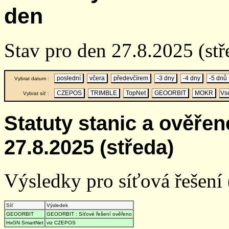
den
Stav pro den 27.8.2025 (s
poslední
včera
předevčírem
-3 dny
-4 dny
-5 dnů
Vybrat datum :
CZEPOS
TRIMBLE
TopNet
GEOORBIT
MOKR
Vs
Vybrat síť :
Statuty stanic a ověře
27.8.2025 (středa)
Výsledky pro síťová řešení (
Síť
Výsledek
GEOORBIT
GEOORBIT : Síťové řešení ověřeno
HxGN SmartNet
viz CZEPOS