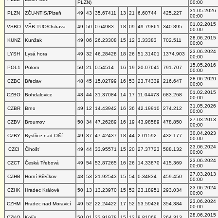
PLZN)
00:00
31.05.2026
PLZN
ZČU-NTIS/Plzeň
49
43
35.67411
13
21
6.60744
425.227
00:00
01.02.2015
VSBO
VŠB-TUO/Ostrava
49
50
0.64983
18
09
49.79861
340.895
00:00
28.06.2015
KUNZ
Kunžak
49
06
26.23308
15
12
3.33383
702.511
00:00
23.06.2024
LYSH
Lysá hora
49
32
46.28428
18
26
51.31401
1374.903
00:00
15.05.2016
POL1
Polom
50
21
0.54514
16
19
20.07645
791.707
00:00
28.06.2020
CZBC
Břeclav
48
45
15.02799
16
53
23.74339
216.647
00:00
01.02.2015
CZBO
Bohdalovice
48
44
31.37084
14
17
11.04473
683.268
00:00
31.05.2026
CZBR
Brno
49
12
14.43942
16
36
42.19910
274.212
00:00
27.03.2013
CZBV
Broumov
50
34
47.26289
16
19
43.98589
478.850
00:00
30.04.2023
CZBY
Bystřice nad Olší
49
37
47.42437
18
44
2.01592
432.177
00:00
23.06.2024
CZCI
Čihošť
49
44
33.95571
15
20
27.37723
588.132
00:00
23.06.2024
CZCT
Česká Třebová
49
54
53.87265
16
26
14.33870
415.369
00:00
27.03.2013
CZHB
Horní Břečkov
48
53
21.92543
15
54
0.34834
459.450
00:00
23.06.2024
CZHK
Hradec Králové
50
13
13.23970
15
52
23.18951
293.034
00:00
23.06.2024
CZHM
Hradec nad Moravicí
49
52
22.24422
17
52
53.59436
354.384
00:00
28.06.2015
CZKO
Kolín
50
01
23.91978
15
12
9.81069
264.313