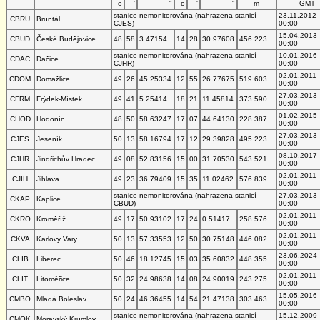
o
'
"
o
'
"
m
GMT
stanice nemonitorována (nahrazena stanicí
23.11.2012
CBRU
Bruntál
CJES)
00:00
15.04.2013
CBUD
České Budějovice
48
58
3.47154
14
28
30.97608
456.223
00:00
stanice nemonitorována (nahrazena stanicí
10.01.2016
CDAC
Dačice
CJHR)
00:00
02.01.2011
CDOM
Domažlice
49
26
45.25334
12
55
26.77675
519.603
00:00
27.03.2013
CFRM
Frýdek-Místek
49
41
5.25414
18
21
11.45814
373.590
00:00
01.02.2015
CHOD
Hodonín
48
50
58.63247
17
07
44.64130
228.387
00:00
27.03.2013
CJES
Jeseník
50
13
58.16794
17
12
29.39828
495.223
00:00
08.10.2017
CJHR
Jindřichův Hradec
49
08
52.83156
15
00
31.70530
543.521
00:00
02.01.2011
CJIH
Jihlava
49
23
36.79409
15
35
11.02462
576.839
00:00
stanice nemonitorována (nahrazena stanicí
27.03.2013
CKAP
Kaplice
CBUD)
00:00
02.01.2011
CKRO
Kroměříž
49
17
50.93102
17
24
0.51417
258.576
00:00
02.01.2011
CKVA
Karlovy Vary
50
13
57.33553
12
50
30.75148
446.082
00:00
23.06.2024
CLIB
Liberec
50
46
18.12745
15
03
35.60832
448.355
00:00
02.01.2011
CLIT
Litoměřice
50
32
24.98638
14
08
24.90019
243.275
00:00
15.05.2016
CMBO
Mladá Boleslav
50
24
46.36455
14
54
21.47138
303.463
00:00
stanice nemonitorována (nahrazena stanicí
15.12.2009
CMOK
Moravský Krumlov