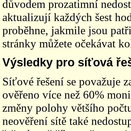
důvodem prozatimní nedostup
aktualizují každých šest h
proběhne, jakmile jsou patř
stránky můžete očekávat kol
Výsledky pro síťová ře
Síťové řešení se považuje z
ověřeno více než 60% monit
změny polohy většího počt
neověření sítě také nedostu