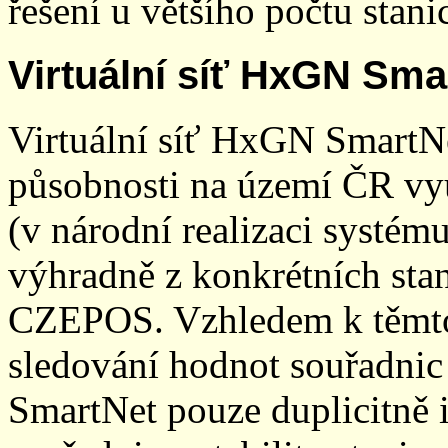
řešení u většího počtu stani
Virtuální síť HxGN Sma
Virtuální síť HxGN SmartN
působnosti na území ČR vyu
(v národní realizaci systé
výhradně z konkrétních stani
CZEPOS. Vzhledem k těmto
sledování hodnot souřadnic 
SmartNet pouze duplicitně