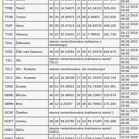
00:00
04.12.2016
TTRE
Třebíč
49
12
14.54875
15
52
43.18122
529.261
00:00
04.12.2016
TTUR
Turnov
50
35
18.60975
15
08
9.49601
310.620
00:00
04.12.2016
TUPI
Úpice
50
30
25.67415
16
00
39.35576
468.105
00:00
04.12.2016
TVID
Vidnava
50
22
22.53431
17
11
7.56632
291.736
00:00
stanice nemonitorována (vyřazena z
06.08.2023
TZAL
Žalhostice
monitoringu)
00:00
04.12.2016
TZD2
Žďár nad Sázavou
49
33
36.03082
15
56
37.22076
644.675
00:00
stanice nemonitorována (nahrazena stanicí
01.01.2022
TZLI
Zlín
TZL2)
00:00
25.08.2024
TZL2
Zlín - Kostelec
stanice monitorována, ale nevyhovující
00:00
31.05.2026
TZL3
Zlín - Kostelec
49
13
16.39339
17
39
41.76370
333.749
00:00
28.06.2020
TZNO
Znojmo
48
51
54.48922
16
02
53.73356
341.681
00:00
03.07.2022
GBRE
Břeclav
48
45
28.48601
16
53
39.15967
210.674
00:00
20.06.2021
GBRN
Brno
49
12
4.25267
16
36
43.76662
273.346
00:00
09.11.2025
GCIM
Čimelice
stanice nemonitorována (nahrazena stanicí )
00:00
20.06.2021
GCET
Cetviny
48
36
56.03780
14
32
55.37365
702.488
00:00
stanice nemonitorována (nahrazena stanicí
22.03.2026
GDEC
Děčín
GDE2)
00:00
22.03.2026
GDE2
Děčín
50
46
44.65552
14
12
58.47460
199.626