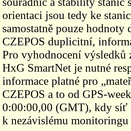
souřadnic a stability stani
orientaci jsou tedy ke sta
samostatně pouze hodnoty den
CZEPOS duplicitní, inform
Pro vyhodnocení výsledků z
HxG SmartNet je nutné resp
informace platné pro „mateř
CZEPOS a to od GPS-week 2
0:00:00,00 (GMT), kdy sí
k nezávislému monitoringu 