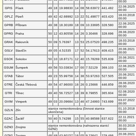
00:00
22.06.2025
GPIS
Písek
49
18
19.98830
14
08
58.63972
441.482
00:00
18.03.2018
GPLZ
Plzeň
49
42
42.68992
13
22
51.49877
403.420
00:00
22.06.2025
GPRB
Příbram
49
38
18.30189
18
09
10.33695
328.580
00:00
28.06.2020
GPRG
Praha
50
12
43.80558
14
26
3.30466
328.696
00:00
18.03.2018
GRAK
Rakovník
50
09
5.76397
13
53
25.07520
498.235
00:00
20.06.2021
GSLV
Slavičín
49
05
4.51535
17
52
54.17613
409.415
00:00
20.06.2021
GSOK
Sokolov
50
10
18.87171
12
40
15.78269
535.839
00:00
22.06.2025
GSUM
Šumperk
49
56
53.03834
17
00
7.52129
369.103
00:00
20.06.2021
GTAB
Tábor
49
23
55.99758
14
38
53.97263
527.505
00:00
28.06.2020
GTRE
Česká Třebová
49
54
47.96000
16
26
0.15666
446.859
00:00
02.08.2020
GTRI
Třinec
49
40
56.72527
18
39
8.79855
365.604
00:00
03.07.2022
GVIM
Vimperk
49
03
20.09684
13
46
47.24993
743.699
00:00
stanice nemonitorována (činnost stanice
01.10.2018
GZLN
Zlín
ukončena)
00:00
22.11.2021
GZAC
Žacléř
50
40
5.74298
15
55
40.98588
637.622
00:00
stanice nemonitorována (nahrazena stanicí
30.03.2019
GZNO
Znojmo
GZN2)
00:00
20.06.2021
GZN2
Znojmo
48
49
43.60157
16
05
9.23642
279.466