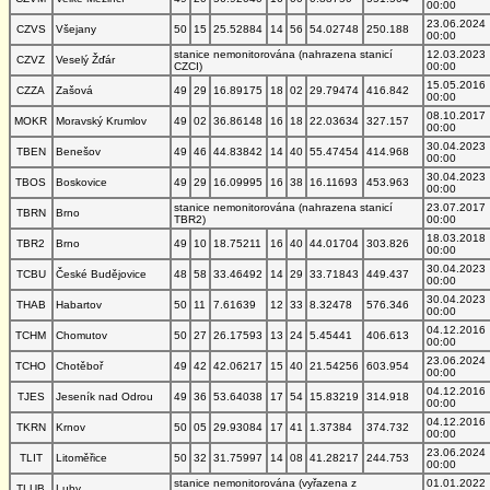
00:00
23.06.2024
CZVS
Všejany
50
15
25.52884
14
56
54.02748
250.188
00:00
stanice nemonitorována (nahrazena stanicí
12.03.2023
CZVZ
Veselý Žďár
CZCI)
00:00
15.05.2016
CZZA
Zašová
49
29
16.89175
18
02
29.79474
416.842
00:00
08.10.2017
MOKR
Moravský Krumlov
49
02
36.86148
16
18
22.03634
327.157
00:00
30.04.2023
TBEN
Benešov
49
46
44.83842
14
40
55.47454
414.968
00:00
30.04.2023
TBOS
Boskovice
49
29
16.09995
16
38
16.11693
453.963
00:00
stanice nemonitorována (nahrazena stanicí
23.07.2017
TBRN
Brno
TBR2)
00:00
18.03.2018
TBR2
Brno
49
10
18.75211
16
40
44.01704
303.826
00:00
30.04.2023
TCBU
České Budějovice
48
58
33.46492
14
29
33.71843
449.437
00:00
30.04.2023
THAB
Habartov
50
11
7.61639
12
33
8.32478
576.346
00:00
04.12.2016
TCHM
Chomutov
50
27
26.17593
13
24
5.45441
406.613
00:00
23.06.2024
TCHO
Chotěboř
49
42
42.06217
15
40
21.54256
603.954
00:00
04.12.2016
TJES
Jeseník nad Odrou
49
36
53.64038
17
54
15.83219
314.918
00:00
04.12.2016
TKRN
Krnov
50
05
29.93084
17
41
1.37384
374.732
00:00
23.06.2024
TLIT
Litoměřice
50
32
31.75997
14
08
41.28217
244.753
00:00
stanice nemonitorována (vyřazena z
01.01.2022
TLUB
Luby