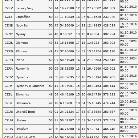
00:00
01.10.2010
CZKV
Karlovy Vary
50
14
16.27589
12
50
27.23502
461.689
00:00
01.10.2010
CZLT
Litoměřice
50
32
17.19849
14
07
51.91620
233.929
00:00
15.05.2016
CZNB
Nový Bor
50
45
54.19049
14
33
12.48835
428.634
00:00
01.10.2010
CZNY
Nýřany
49
43
0.55892
13
13
8.40634
392.924
00:00
23.06.2024
CZOL
Olomouc
49
34
16.13468
17
15
1.45223
263.293
00:00
01.10.2010
CZPB
Příbram
49
41
37.96606
14
01
13.63254
602.120
00:00
23.06.2024
CZPR
Praha
50
01
50.61949
14
24
27.98583
253.545
00:00
01.10.2010
CZRA
Rakovník
50
05
38.72555
13
43
26.45560
425.502
00:00
15.05.2016
CZRV
Rýmařov
49
55
44.02635
17
16
25.66194
667.985
00:00
27.03.2013
CZRY
Rychnov u Jablonce
50
41
15.07901
15
08
39.99453
488.444
00:00
22.06.2025
CZSL
Slavonice
48
59
46.49109
15
20
46.94730
576.923
00:00
20.06.2021
CZST
Strakonice
49
16
6.16988
13
54
15.43145
474.744
00:00
27.03.2013
CZUB
Uherský Brod
49
01
24.01424
17
38
47.65584
283.357
00:00
08.10.2017
CZUH
Uhelná
50
21
50.49287
17
01
34.59563
372.059
00:00
01.10.2010
CZUS
Ústrašice
49
20
34.71380
14
41
5.12014
466.748
00:00
15.05.2016
CZVM
Velké Meziříčí
49
20
56.92040
16
00
0.88750
551.504