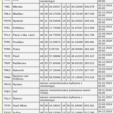
monitoringu)
00:00
04.12.2016
TMIL
Milevsko
49
26
26.40547
14
22
40.22949
506.078
00:00
04.12.2016
TMLA
Mladějov
49
49
30.27038
16
35
18.70238
467.030
00:00
04.12.2016
TNYM
Nymburk
50
11
29.54648
15
03
34.25302
248.331
00:00
30.04.2023
TPEL
Pelhřimov
49
26
17.75289
15
12
31.97047
613.566
00:00
22.06.2025
TPLA
Planá u Mar. Lázní
49
51
44.75558
12
43
46.16283
541.796
00:00
31.05.2026
TPR2
Prostějov
49
28
13.26972
17
06
41.42488
280.981
00:00
04.12.2016
TPRA
Praha
50
07
5.05736
14
27
49.00590
294.332
00:00
22.06.2025
TPZ2
Plzeň
49
43
57.09898
13
18
46.41203
455.247
00:00
04.12.2016
TRAT
Ratíškovice
48
55
27.60466
17
09
38.83183
265.012
00:00
18.03.2018
TRK2
Rakovník
50
06
37.19449
13
43
37.17376
427.767
00:00
Rychnov nad
04.12.2016
TRNK
50
09
58.55996
16
16
15.13839
370.016
Kněžnou
00:00
stanice nemonitorována (vyřazena z
01.01.2022
TRYN
Rynárec
monitoringu)
00:00
stanice nemonitorována (nahrazena stanicí
09.11.2018
TSEC
Seč
TCHO)
00:00
stanice nemonitorována (vyřazena z
01.01.2022
TSLU
Šluknov
monitoringu)
00:00
23.06.2024
TSTA
Staré Město
50
09
44.39910
16
56
51.94082
603.491
00:00
04.12.2016
TSUS
Sušice
49
14
46.15294
13
32
21.14694
517.295