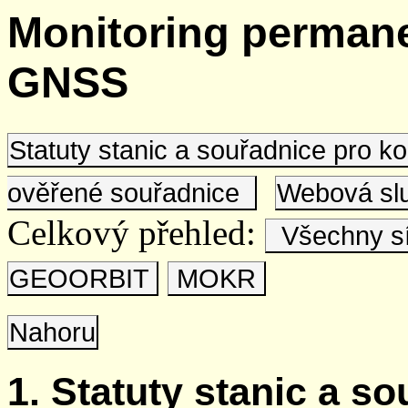
Monitoring permane
GNSS
Statuty stanic a souřadnice pro 
ověřené souřadnice
Webová s
Celkový přehled:
Všechny s
GEOORBIT
MOKR
Nahoru
1. Statuty stanic a s