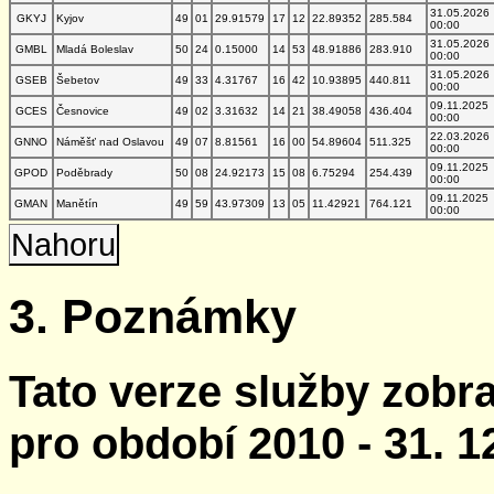
31.05.2026
GKYJ
Kyjov
49
01
29.91579
17
12
22.89352
285.584
00:00
31.05.2026
GMBL
Mladá Boleslav
50
24
0.15000
14
53
48.91886
283.910
00:00
31.05.2026
GSEB
Šebetov
49
33
4.31767
16
42
10.93895
440.811
00:00
09.11.2025
GCES
Česnovice
49
02
3.31632
14
21
38.49058
436.404
00:00
22.03.2026
GNNO
Náměšť nad Oslavou
49
07
8.81561
16
00
54.89604
511.325
00:00
09.11.2025
GPOD
Poděbrady
50
08
24.92173
15
08
6.75294
254.439
00:00
09.11.2025
GMAN
Manětín
49
59
43.97309
13
05
11.42921
764.121
00:00
Nahoru
3. Poznámky
Tato verze služby zobr
pro období 2010 - 31. 1