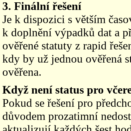
3. Finální řešení
Je k dispozici s větším ča
k doplnění výpadků dat a př
ověřené statuty z rapid řeše
kdy by už jednou ověřená st
ověřena.
Když není status pro včere
Pokud se řešení pro předch
důvodem prozatimní nedostup
aktualizují každých šest h