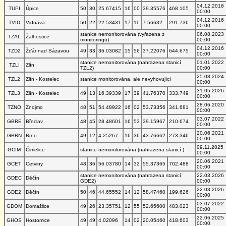
04.12.2016
TUPI
Úpice
50
30
25.67415
16
00
39.35576
468.105
00:00
04.12.2016
TVID
Vidnava
50
22
22.53431
17
11
7.56632
291.736
00:00
stanice nemonitorována (vyřazena z
06.08.2023
TZAL
Žalhostice
monitoringu)
00:00
04.12.2016
TZD2
Žďár nad Sázavou
49
33
36.03082
15
56
37.22076
644.675
00:00
stanice nemonitorována (nahrazena stanicí
01.01.2022
TZLI
Zlín
TZL2)
00:00
25.08.2024
TZL2
Zlín - Kostelec
stanice monitorována, ale nevyhovující
00:00
31.05.2026
TZL3
Zlín - Kostelec
49
13
16.39339
17
39
41.76370
333.749
00:00
28.06.2020
TZNO
Znojmo
48
51
54.48922
16
02
53.73356
341.681
00:00
03.07.2022
GBRE
Břeclav
48
45
28.48601
16
53
39.15967
210.674
00:00
20.06.2021
GBRN
Brno
49
12
4.25267
16
36
43.76662
273.346
00:00
09.11.2025
GCIM
Čimelice
stanice nemonitorována (nahrazena stanicí )
00:00
20.06.2021
GCET
Cetviny
48
36
56.03780
14
32
55.37365
702.488
00:00
stanice nemonitorována (nahrazena stanicí
22.03.2026
GDEC
Děčín
GDE2)
00:00
22.03.2026
GDE2
Děčín
50
46
44.65552
14
12
58.47460
199.626
00:00
03.07.2022
GDOM
Domažlice
49
26
23.35751
12
55
52.65600
483.023
00:00
22.06.2025
GHOS
Hostomice
49
49
4.02096
14
02
20.05460
418.603
00:00