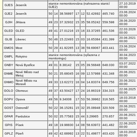
stanice nemonitorována (nahrazena stanicí
27.10.2019
GJES
Jeseník
GJE2)
00:00
23.06.2024
GJE2
Jeseník
50
14
38.56897
17
12
52.42692
465.740
00:00
28.06.2020
GJIH
Jihlava
49
23
37.32932
15
35
58.05242
559.598
00:00
22.03.2026
GLED
GLED
49
41
27.01216
15
16
33.37265
461.536
00:00
20.06.2021
GLIB
Liberec
50
46
15.22493
15
03
16.65384
431.399
00:00
23.06.2024
GMOS
Most
50
29
41.92265
13
38
59.69067
403.441
00:00
stanice nemonitorována (vyřazena z
30.04.2023
GMPL
Rokytno
monitoringu)
00:00
03.07.2022
GNBY
Nová Bystřice
49
01
8.38142
15
05
39.56848
648.030
00:00
Nové Město nad
20.06.2021
GNME
50
21
35.68045
16
09
12.57988
431.348
Metuj
00:00
Nové Město na
20.06.2021
GNMO
49
33
13.62272
16
04
14.83374
649.756
Moravě
00:00
22.06.2025
GOLO
Olomouc
49
37
43.50427
17
24
16.86319
334.315
00:00
18.03.2018
GOPV
Opava
49
56
9.34008
17
53
56.39962
316.565
00:00
20.06.2021
GOST
Ostroměř
50
22
36.15281
15
32
35.08948
320.509
00:00
20.06.2021
GPAR
Pardubice
50
02
35.77583
15
44
3.29965
270.657
00:00
22.06.2025
GPIS
Písek
49
18
19.98830
14
08
58.63972
441.482
00:00
18.03.2018
GPLZ
Plzeň
49
42
42.68992
13
22
51.49877
403.420
00:00