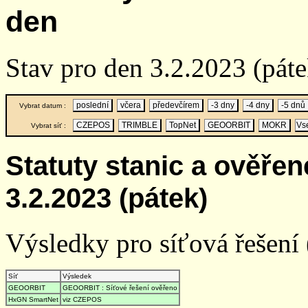
den
Stav pro den 3.2.2023 (pá
poslední
včera
předevčírem
-3 dny
-4 dny
-5 dnů
Vybrat datum :
CZEPOS
TRIMBLE
TopNet
GEOORBIT
MOKR
Vs
Vybrat síť :
Statuty stanic a ověře
3.2.2023 (pátek)
Výsledky pro síťová řešení (
Síť
Výsledek
GEOORBIT
GEOORBIT : Síťové řešení ověřeno
HxGN SmartNet
viz CZEPOS