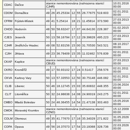
stanice nemonitorována (nahrazena stanicí
10.01.2016
CDAC
Dačice
CJHR)
00:00
02.01.2011
CDOM
Domažlice
49
26
45.25334
12
55
26.77675
519.603
00:00
27.03.2013
CFRM
Frýdek-Místek
49
41
5.25414
18
21
11.45814
373.590
00:00
01.02.2015
CHOD
Hodonín
48
50
58.63247
17
07
44.64130
228.387
00:00
27.03.2013
CJES
Jeseník
50
13
58.16794
17
12
29.39828
495.223
00:00
08.10.2017
CJHR
Jindřichův Hradec
49
08
52.83156
15
00
31.70530
543.521
00:00
02.01.2011
CJIH
Jihlava
49
23
36.79409
15
35
11.02462
576.839
00:00
stanice nemonitorována (nahrazena stanicí
27.03.2013
CKAP
Kaplice
CBUD)
00:00
02.01.2011
CKRO
Kroměříž
49
17
50.93102
17
24
0.51417
258.576
00:00
02.01.2011
CKVA
Karlovy Vary
50
13
57.33553
12
50
30.75148
446.082
00:00
23.06.2024
CLIB
Liberec
50
46
18.12745
15
03
35.60832
448.355
00:00
02.01.2011
CLIT
Litoměřice
50
32
24.98638
14
08
24.90019
243.275
00:00
15.05.2016
CMBO
Mladá Boleslav
50
24
46.36455
14
54
21.47138
303.463
00:00
stanice nemonitorována (nahrazena stanicí
15.12.2009
CMOK
Moravský Krumlov
CZNO)
00:00
31.05.2026
COLM
Olomouc
49
35
41.77670
17
16
35.34029
271.822
00:00
22.03.2026
COPA
Opava
49
56
16.37073
17
54
23.19368
328.736
00:00