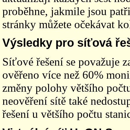
proběhne, jakmile jsou patř
stránky můžete očekávat kol
Výsledky pro síťová ře
Síťové řešení se považuje z
ověřeno více než 60% monit
změny polohy většího počt
neověření sítě také nedostu
řešení u většího počtu stani