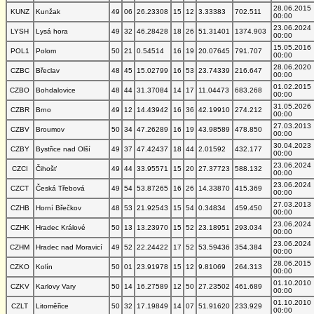
28.06.2015
KUNZ
Kunžak
49
06
26.23308
15
12
3.33383
702.511
00:00
23.06.2024
LYSH
Lysá hora
49
32
46.28428
18
26
51.31401
1374.903
00:00
15.05.2016
POL1
Polom
50
21
0.54514
16
19
20.07645
791.707
00:00
28.06.2020
CZBC
Břeclav
48
45
15.02799
16
53
23.74339
216.647
00:00
01.02.2015
CZBO
Bohdalovice
48
44
31.37084
14
17
11.04473
683.268
00:00
31.05.2026
CZBR
Brno
49
12
14.43942
16
36
42.19910
274.212
00:00
27.03.2013
CZBV
Broumov
50
34
47.26289
16
19
43.98589
478.850
00:00
30.04.2023
CZBY
Bystřice nad Olší
49
37
47.42437
18
44
2.01592
432.177
00:00
23.06.2024
CZCI
Čihošť
49
44
33.95571
15
20
27.37723
588.132
00:00
23.06.2024
CZCT
Česká Třebová
49
54
53.87265
16
26
14.33870
415.369
00:00
27.03.2013
CZHB
Horní Břečkov
48
53
21.92543
15
54
0.34834
459.450
00:00
23.06.2024
CZHK
Hradec Králové
50
13
13.23970
15
52
23.18951
293.034
00:00
23.06.2024
CZHM
Hradec nad Moravicí
49
52
22.24422
17
52
53.59436
354.384
00:00
28.06.2015
CZKO
Kolín
50
01
23.91978
15
12
9.81069
264.313
00:00
01.10.2010
CZKV
Karlovy Vary
50
14
16.27589
12
50
27.23502
461.689
00:00
01.10.2010
CZLT
Litoměřice
50
32
17.19849
14
07
51.91620
233.929
00:00