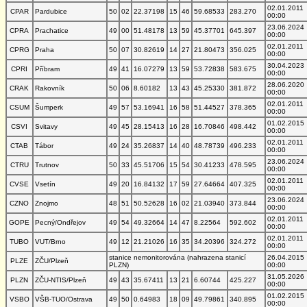
02.01.2011
CPAR
Pardubice
50
02
22.37198
15
46
59.68533
283.270
00:00
23.06.2024
CPRA
Prachatice
49
00
51.48178
13
59
45.37701
645.397
00:00
02.01.2011
CPRG
Praha
50
07
30.82619
14
27
21.80473
356.025
00:00
30.04.2023
CPRI
Příbram
49
41
16.07279
13
59
53.72838
583.675
00:00
28.06.2020
CRAK
Rakovník
50
06
8.60182
13
43
45.25330
381.872
00:00
02.01.2011
CSUM
Šumperk
49
57
53.16941
16
58
51.44527
378.365
00:00
01.02.2015
CSVI
Svitavy
49
45
28.15413
16
28
16.70846
498.442
00:00
02.01.2011
CTAB
Tábor
49
24
35.26837
14
40
48.78739
496.233
00:00
23.06.2024
CTRU
Trutnov
50
33
45.51706
15
54
30.41233
478.595
00:00
02.01.2011
CVSE
Vsetín
49
20
16.84132
17
59
27.64664
407.325
00:00
23.06.2024
CZNO
Znojmo
48
51
50.52628
16
02
21.03940
373.844
00:00
02.01.2011
GOPE
Pecný/Ondřejov
49
54
49.32664
14
47
8.22564
592.602
00:00
02.01.2011
TUBO
VUT/Brno
49
12
21.21026
16
35
34.20396
324.272
00:00
stanice nemonitorována (nahrazena stanicí
26.04.2015
PLZE
ZČU/Plzeň
PLZN)
00:00
31.05.2026
PLZN
ZČU-NTIS/Plzeň
49
43
35.67411
13
21
6.60744
425.227
00:00
01.02.2015
VSBO
VŠB-TUO/Ostrava
49
50
0.64983
18
09
49.79861
340.895
00:00