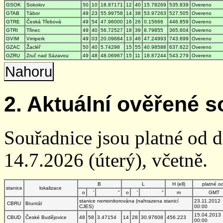
GSOK
Sokolov
50
10
18.87171
12
40
15.78269
535.839
Overeno
GTAB
Tábor
49
23
55.99758
14
38
53.97263
527.505
Overeno
GTRE
Česká Třebová
49
54
47.96000
16
26
0.15666
446.859
Overeno
GTRI
Třinec
49
40
56.72527
18
39
8.79855
365.604
Overeno
GVIM
Vimperk
49
03
20.09684
13
46
47.24993
743.699
Overeno
GZAC
Žacléř
50
40
5.74298
15
55
40.98588
637.622
Overeno
GZRU
Zruč nad Sázavou
49
48
48.06967
15
11
18.87244
543.279
Overeno
Nahoru
2. Aktuální ověřené s
Souřadnice jsou platné od 
14.7.2026 (úterý), včetně.
B
L
H (ell)
platné o
stanice
lokalizace
o
'
"
o
'
"
m
GMT
stanice nemonitorována (nahrazena stanicí
23.11.2012
CBRU
Bruntál
CJES)
00:00
15.04.2013
CBUD
České Budějovice
48
58
3.47154
14
28
30.97608
456.223
00:00