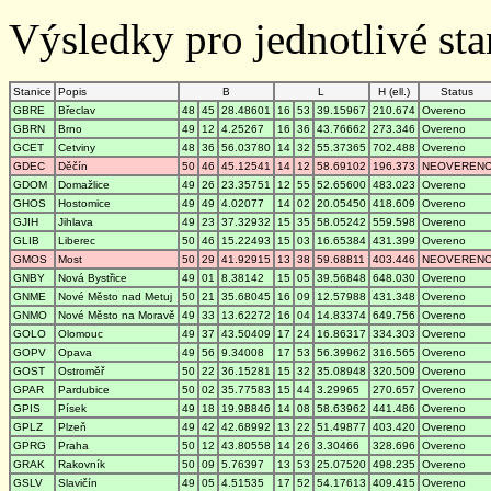
Výsledky pro jednotlivé stan
Stanice
Popis
B
L
H (ell.)
Status
GBRE
Břeclav
48
45
28.48601
16
53
39.15967
210.674
Overeno
GBRN
Brno
49
12
4.25267
16
36
43.76662
273.346
Overeno
GCET
Cetviny
48
36
56.03780
14
32
55.37365
702.488
Overeno
GDEC
Děčín
50
46
45.12541
14
12
58.69102
196.373
NEOVEREN
GDOM
Domažlice
49
26
23.35751
12
55
52.65600
483.023
Overeno
GHOS
Hostomice
49
49
4.02077
14
02
20.05450
418.609
Overeno
GJIH
Jihlava
49
23
37.32932
15
35
58.05242
559.598
Overeno
GLIB
Liberec
50
46
15.22493
15
03
16.65384
431.399
Overeno
GMOS
Most
50
29
41.92915
13
38
59.68811
403.446
NEOVEREN
GNBY
Nová Bystřice
49
01
8.38142
15
05
39.56848
648.030
Overeno
GNME
Nové Město nad Metuj
50
21
35.68045
16
09
12.57988
431.348
Overeno
GNMO
Nové Město na Moravě
49
33
13.62272
16
04
14.83374
649.756
Overeno
GOLO
Olomouc
49
37
43.50409
17
24
16.86317
334.303
Overeno
GOPV
Opava
49
56
9.34008
17
53
56.39962
316.565
Overeno
GOST
Ostroměř
50
22
36.15281
15
32
35.08948
320.509
Overeno
GPAR
Pardubice
50
02
35.77583
15
44
3.29965
270.657
Overeno
GPIS
Písek
49
18
19.98846
14
08
58.63962
441.486
Overeno
GPLZ
Plzeň
49
42
42.68992
13
22
51.49877
403.420
Overeno
GPRG
Praha
50
12
43.80558
14
26
3.30466
328.696
Overeno
GRAK
Rakovník
50
09
5.76397
13
53
25.07520
498.235
Overeno
GSLV
Slavičín
49
05
4.51535
17
52
54.17613
409.415
Overeno