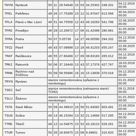
04.12.2016
TNYM
Nymburk
50
11
29.54648
15
03
34.25302
248.331
00:00
30.04.2023
TPEL
Pelhřimov
49
26
17.75289
15
12
31.97047
613.566
00:00
22.06.2025
TPLA
Planá u Mar. Lázní
49
51
44.75558
12
43
46.16283
541.796
00:00
31.05.2026
TPR2
Prostějov
49
28
13.26972
17
06
41.42488
280.981
00:00
04.12.2016
TPRA
Praha
50
07
5.05736
14
27
49.00590
294.332
00:00
22.06.2025
TPZ2
Plzeň
49
43
57.09898
13
18
46.41203
455.247
00:00
04.12.2016
TRAT
Ratíškovice
48
55
27.60466
17
09
38.83183
265.012
00:00
18.03.2018
TRK2
Rakovník
50
06
37.19449
13
43
37.17376
427.767
00:00
Rychnov nad
04.12.2016
TRNK
50
09
58.55996
16
16
15.13839
370.016
Kněžnou
00:00
stanice nemonitorována (vyřazena z
01.01.2022
TRYN
Rynárec
monitoringu)
00:00
stanice nemonitorována (nahrazena stanicí
09.11.2018
TSEC
Seč
TCHO)
00:00
stanice nemonitorována (vyřazena z
01.01.2022
TSLU
Šluknov
monitoringu)
00:00
23.06.2024
TSTA
Staré Město
50
09
44.39910
16
56
51.94082
603.491
00:00
04.12.2016
TSUS
Sušice
49
14
46.15294
13
32
21.14694
517.295
00:00
04.12.2016
TTRE
Třebíč
49
12
14.54875
15
52
43.18122
529.261
00:00
04.12.2016
TTUR
Turnov
50
35
18.60975
15
08
9.49601
310.620
00:00