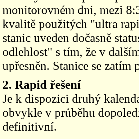
monitorovném dni, mezi 8:
kvalitě použitých "ultra ra
stanic uveden dočasně stat
odlehlost" s tím, že v další
upřesněn. Stanice se zatím
2. Rapid řešení
Je k dispozici druhý kalen
obvykle v průběhu dopoledne
definitivní.