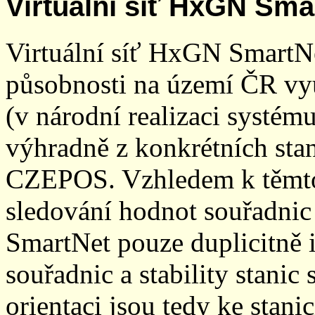
Virtuální síť HxGN Sma
Virtuální síť HxGN SmartN
působnosti na území ČR vyu
(v národní realizaci systé
výhradně z konkrétních stani
CZEPOS. Vzhledem k těmto
sledování hodnot souřadnic 
SmartNet pouze duplicitně
souřadnic a stability stani
orientaci jsou tedy ke sta