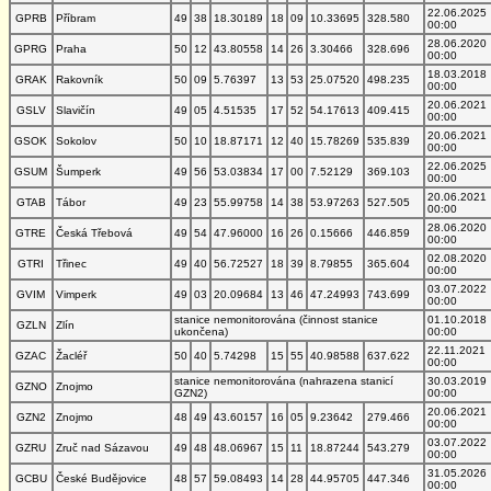
22.06.2025
GPRB
Příbram
49
38
18.30189
18
09
10.33695
328.580
00:00
28.06.2020
GPRG
Praha
50
12
43.80558
14
26
3.30466
328.696
00:00
18.03.2018
GRAK
Rakovník
50
09
5.76397
13
53
25.07520
498.235
00:00
20.06.2021
GSLV
Slavičín
49
05
4.51535
17
52
54.17613
409.415
00:00
20.06.2021
GSOK
Sokolov
50
10
18.87171
12
40
15.78269
535.839
00:00
22.06.2025
GSUM
Šumperk
49
56
53.03834
17
00
7.52129
369.103
00:00
20.06.2021
GTAB
Tábor
49
23
55.99758
14
38
53.97263
527.505
00:00
28.06.2020
GTRE
Česká Třebová
49
54
47.96000
16
26
0.15666
446.859
00:00
02.08.2020
GTRI
Třinec
49
40
56.72527
18
39
8.79855
365.604
00:00
03.07.2022
GVIM
Vimperk
49
03
20.09684
13
46
47.24993
743.699
00:00
stanice nemonitorována (činnost stanice
01.10.2018
GZLN
Zlín
ukončena)
00:00
22.11.2021
GZAC
Žacléř
50
40
5.74298
15
55
40.98588
637.622
00:00
stanice nemonitorována (nahrazena stanicí
30.03.2019
GZNO
Znojmo
GZN2)
00:00
20.06.2021
GZN2
Znojmo
48
49
43.60157
16
05
9.23642
279.466
00:00
03.07.2022
GZRU
Zruč nad Sázavou
49
48
48.06967
15
11
18.87244
543.279
00:00
31.05.2026
GCBU
České Budějovice
48
57
59.08493
14
28
44.95705
447.346
00:00