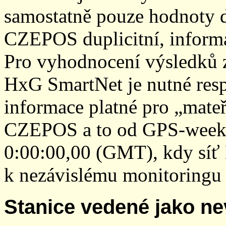
samostatně pouze hodnoty den
CZEPOS duplicitní, inform
Pro vyhodnocení výsledků z
HxG SmartNet je nutné resp
informace platné pro „mateř
CZEPOS a to od GPS-week 2
0:00:00,00 (GMT), kdy sí
k nezávislému monitoringu 
Stanice vedené jako ne