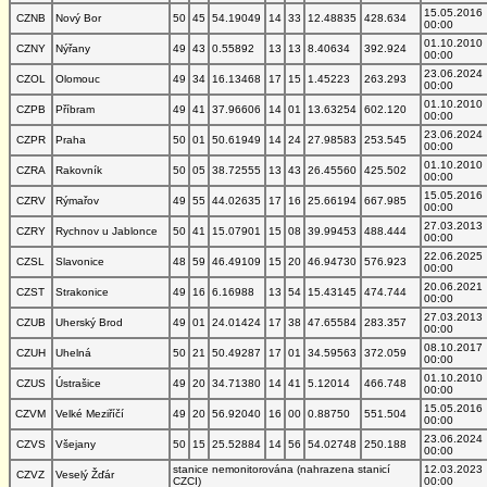
15.05.2016
CZNB
Nový Bor
50
45
54.19049
14
33
12.48835
428.634
00:00
01.10.2010
CZNY
Nýřany
49
43
0.55892
13
13
8.40634
392.924
00:00
23.06.2024
CZOL
Olomouc
49
34
16.13468
17
15
1.45223
263.293
00:00
01.10.2010
CZPB
Příbram
49
41
37.96606
14
01
13.63254
602.120
00:00
23.06.2024
CZPR
Praha
50
01
50.61949
14
24
27.98583
253.545
00:00
01.10.2010
CZRA
Rakovník
50
05
38.72555
13
43
26.45560
425.502
00:00
15.05.2016
CZRV
Rýmařov
49
55
44.02635
17
16
25.66194
667.985
00:00
27.03.2013
CZRY
Rychnov u Jablonce
50
41
15.07901
15
08
39.99453
488.444
00:00
22.06.2025
CZSL
Slavonice
48
59
46.49109
15
20
46.94730
576.923
00:00
20.06.2021
CZST
Strakonice
49
16
6.16988
13
54
15.43145
474.744
00:00
27.03.2013
CZUB
Uherský Brod
49
01
24.01424
17
38
47.65584
283.357
00:00
08.10.2017
CZUH
Uhelná
50
21
50.49287
17
01
34.59563
372.059
00:00
01.10.2010
CZUS
Ústrašice
49
20
34.71380
14
41
5.12014
466.748
00:00
15.05.2016
CZVM
Velké Meziříčí
49
20
56.92040
16
00
0.88750
551.504
00:00
23.06.2024
CZVS
Všejany
50
15
25.52884
14
56
54.02748
250.188
00:00
stanice nemonitorována (nahrazena stanicí
12.03.2023
CZVZ
Veselý Žďár
CZCI)
00:00