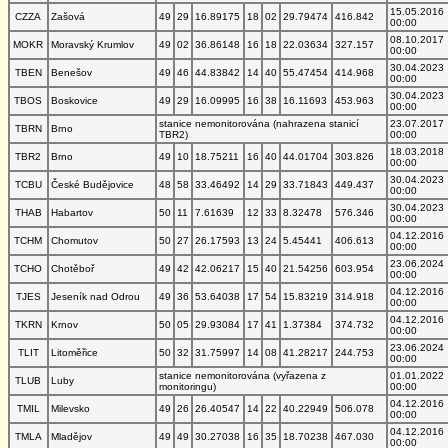
15.05.2016
CZZA
Zašová
49
29
16.89175
18
02
29.79474
416.842
00:00
08.10.2017
MOKR
Moravský Krumlov
49
02
36.86148
16
18
22.03634
327.157
00:00
30.04.2023
TBEN
Benešov
49
46
44.83842
14
40
55.47454
414.968
00:00
30.04.2023
TBOS
Boskovice
49
29
16.09995
16
38
16.11693
453.963
00:00
stanice nemonitorována (nahrazena stanicí
23.07.2017
TBRN
Brno
TBR2)
00:00
18.03.2018
TBR2
Brno
49
10
18.75211
16
40
44.01704
303.826
00:00
30.04.2023
TCBU
České Budějovice
48
58
33.46492
14
29
33.71843
449.437
00:00
30.04.2023
THAB
Habartov
50
11
7.61639
12
33
8.32478
576.346
00:00
04.12.2016
TCHM
Chomutov
50
27
26.17593
13
24
5.45441
406.613
00:00
23.06.2024
TCHO
Chotěboř
49
42
42.06217
15
40
21.54256
603.954
00:00
04.12.2016
TJES
Jeseník nad Odrou
49
36
53.64038
17
54
15.83219
314.918
00:00
04.12.2016
TKRN
Krnov
50
05
29.93084
17
41
1.37384
374.732
00:00
23.06.2024
TLIT
Litoměřice
50
32
31.75997
14
08
41.28217
244.753
00:00
stanice nemonitorována (vyřazena z
01.01.2022
TLUB
Luby
monitoringu)
00:00
04.12.2016
TMIL
Milevsko
49
26
26.40547
14
22
40.22949
506.078
00:00
04.12.2016
TMLA
Mladějov
49
49
30.27038
16
35
18.70238
467.030
00:00