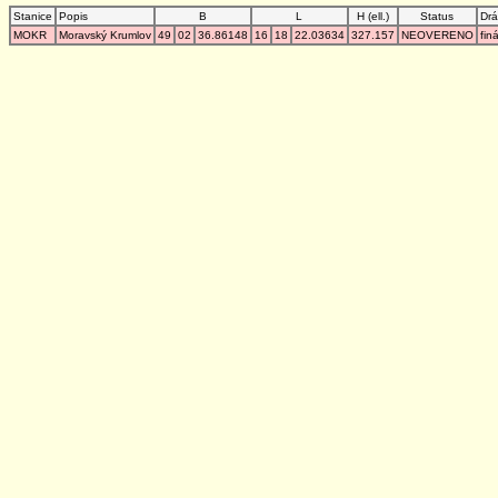
Stanice
Popis
B
L
H (ell.)
Status
Drá
MOKR
Moravský Krumlov
49
02
36.86148
16
18
22.03634
327.157
NEOVERENO
fin