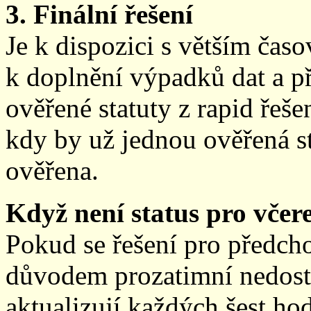
3. Finální řešení
Je k dispozici s větším ča
k doplnění výpadků dat a př
ověřené statuty z rapid řeše
kdy by už jednou ověřená st
ověřena.
Když není status pro včere
Pokud se řešení pro předch
důvodem prozatimní nedostup
aktualizují každých šest h