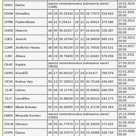
stanice nemonitorována (nahrazena stanicí
10.01.2016
CDAC
Dačice
CJHR)
00:00
02.01.2011
CDOM
Domažlice
49
26
45.25334
12
55
26.77675
519.603
00:00
27.03.2013
CFRM
Frýdek-Místek
49
41
5.25414
18
21
11.45814
373.590
00:00
01.02.2015
CHOD
Hodonín
48
50
58.63247
17
07
44.64130
228.387
00:00
27.03.2013
CJES
Jeseník
50
13
58.16794
17
12
29.39828
495.223
00:00
08.10.2017
CJHR
Jindřichův Hradec
49
08
52.83156
15
00
31.70530
543.521
00:00
02.01.2011
CJIH
Jihlava
49
23
36.79409
15
35
11.02462
576.839
00:00
stanice nemonitorována (nahrazena stanicí
27.03.2013
CKAP
Kaplice
CBUD)
00:00
02.01.2011
CKRO
Kroměříž
49
17
50.93102
17
24
0.51417
258.576
00:00
02.01.2011
CKVA
Karlovy Vary
50
13
57.33553
12
50
30.75148
446.082
00:00
23.06.2024
CLIB
Liberec
50
46
18.12745
15
03
35.60832
448.355
00:00
02.01.2011
CLIT
Litoměřice
50
32
24.98638
14
08
24.90019
243.275
00:00
15.05.2016
CMBO
Mladá Boleslav
50
24
46.36455
14
54
21.47138
303.463
00:00
stanice nemonitorována (nahrazena stanicí
15.12.2009
CMOK
Moravský Krumlov
CZNO)
00:00
31.05.2026
COLM
Olomouc
49
35
41.77670
17
16
35.34029
271.822
00:00
22.03.2026
COPA
Opava
49
56
16.37073
17
54
23.19368
328.736
00:00