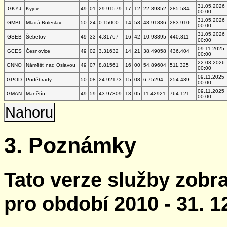
31.05.2026
GKYJ
Kyjov
49
01
29.91579
17
12
22.89352
285.584
00:00
31.05.2026
GMBL
Mladá Boleslav
50
24
0.15000
14
53
48.91886
283.910
00:00
31.05.2026
GSEB
Šebetov
49
33
4.31767
16
42
10.93895
440.811
00:00
09.11.2025
GCES
Česnovice
49
02
3.31632
14
21
38.49058
436.404
00:00
22.03.2026
GNNO
Náměšť nad Oslavou
49
07
8.81561
16
00
54.89604
511.325
00:00
09.11.2025
GPOD
Poděbrady
50
08
24.92173
15
08
6.75294
254.439
00:00
09.11.2025
GMAN
Manětín
49
59
43.97309
13
05
11.42921
764.121
00:00
Nahoru
3. Poznámky
Tato verze služby zobr
pro období 2010 - 31. 1