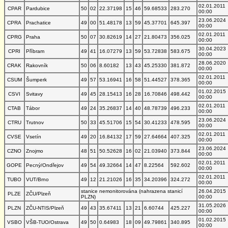
02.01.2011
CPAR
Pardubice
50
02
22.37198
15
46
59.68533
283.270
00:00
23.06.2024
CPRA
Prachatice
49
00
51.48178
13
59
45.37701
645.397
00:00
02.01.2011
CPRG
Praha
50
07
30.82619
14
27
21.80473
356.025
00:00
30.04.2023
CPRI
Příbram
49
41
16.07279
13
59
53.72838
583.675
00:00
28.06.2020
CRAK
Rakovník
50
06
8.60182
13
43
45.25330
381.872
00:00
02.01.2011
CSUM
Šumperk
49
57
53.16941
16
58
51.44527
378.365
00:00
01.02.2015
CSVI
Svitavy
49
45
28.15413
16
28
16.70846
498.442
00:00
02.01.2011
CTAB
Tábor
49
24
35.26837
14
40
48.78739
496.233
00:00
23.06.2024
CTRU
Trutnov
50
33
45.51706
15
54
30.41233
478.595
00:00
02.01.2011
CVSE
Vsetín
49
20
16.84132
17
59
27.64664
407.325
00:00
23.06.2024
CZNO
Znojmo
48
51
50.52628
16
02
21.03940
373.844
00:00
02.01.2011
GOPE
Pecný/Ondřejov
49
54
49.32664
14
47
8.22564
592.602
00:00
02.01.2011
TUBO
VUT/Brno
49
12
21.21026
16
35
34.20396
324.272
00:00
stanice nemonitorována (nahrazena stanicí
26.04.2015
PLZE
ZČU/Plzeň
PLZN)
00:00
31.05.2026
PLZN
ZČU-NTIS/Plzeň
49
43
35.67411
13
21
6.60744
425.227
00:00
01.02.2015
VSBO
VŠB-TUO/Ostrava
49
50
0.64983
18
09
49.79861
340.895
00:00