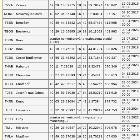
15.05.2016
CZZA
Zašová
49
29
16.89175
18
02
29.79474
416.842
00:00
08.10.2017
MOKR
Moravský Krumlov
49
02
36.86148
16
18
22.03634
327.157
00:00
30.04.2023
TBEN
Benešov
49
46
44.83842
14
40
55.47454
414.968
00:00
30.04.2023
TBOS
Boskovice
49
29
16.09995
16
38
16.11693
453.963
00:00
stanice nemonitorována (nahrazena stanicí
23.07.2017
TBRN
Brno
TBR2)
00:00
18.03.2018
TBR2
Brno
49
10
18.75211
16
40
44.01704
303.826
00:00
30.04.2023
TCBU
České Budějovice
48
58
33.46492
14
29
33.71843
449.437
00:00
30.04.2023
THAB
Habartov
50
11
7.61639
12
33
8.32478
576.346
00:00
04.12.2016
TCHM
Chomutov
50
27
26.17593
13
24
5.45441
406.613
00:00
23.06.2024
TCHO
Chotěboř
49
42
42.06217
15
40
21.54256
603.954
00:00
04.12.2016
TJES
Jeseník nad Odrou
49
36
53.64038
17
54
15.83219
314.918
00:00
04.12.2016
TKRN
Krnov
50
05
29.93084
17
41
1.37384
374.732
00:00
23.06.2024
TLIT
Litoměřice
50
32
31.75997
14
08
41.28217
244.753
00:00
stanice nemonitorována (vyřazena z
01.01.2022
TLUB
Luby
monitoringu)
00:00
04.12.2016
TMIL
Milevsko
49
26
26.40547
14
22
40.22949
506.078
00:00
04.12.2016
TMLA
Mladějov
49
49
30.27038
16
35
18.70238
467.030
00:00