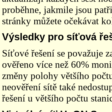
proběhne, jakmile jsou patř
stránky můžete očekávat kol
Výsledky pro síťová ře
Síťové řešení se považuje z
ověřeno více než 60% monit
změny polohy většího počt
neověření sítě také nedostu
řešení u většího počtu stani