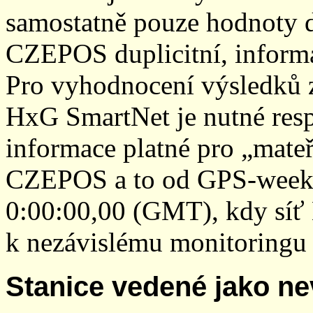
samostatně pouze hodnoty den
CZEPOS duplicitní, inform
Pro vyhodnocení výsledků z
HxG SmartNet je nutné resp
informace platné pro „mateř
CZEPOS a to od GPS-week 2
0:00:00,00 (GMT), kdy sí
k nezávislému monitoringu 
Stanice vedené jako ne