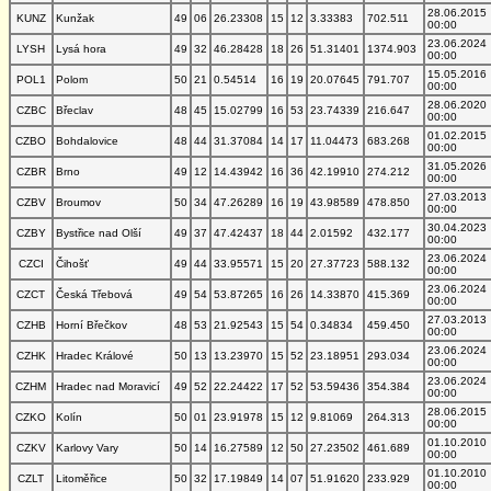
28.06.2015
KUNZ
Kunžak
49
06
26.23308
15
12
3.33383
702.511
00:00
23.06.2024
LYSH
Lysá hora
49
32
46.28428
18
26
51.31401
1374.903
00:00
15.05.2016
POL1
Polom
50
21
0.54514
16
19
20.07645
791.707
00:00
28.06.2020
CZBC
Břeclav
48
45
15.02799
16
53
23.74339
216.647
00:00
01.02.2015
CZBO
Bohdalovice
48
44
31.37084
14
17
11.04473
683.268
00:00
31.05.2026
CZBR
Brno
49
12
14.43942
16
36
42.19910
274.212
00:00
27.03.2013
CZBV
Broumov
50
34
47.26289
16
19
43.98589
478.850
00:00
30.04.2023
CZBY
Bystřice nad Olší
49
37
47.42437
18
44
2.01592
432.177
00:00
23.06.2024
CZCI
Čihošť
49
44
33.95571
15
20
27.37723
588.132
00:00
23.06.2024
CZCT
Česká Třebová
49
54
53.87265
16
26
14.33870
415.369
00:00
27.03.2013
CZHB
Horní Břečkov
48
53
21.92543
15
54
0.34834
459.450
00:00
23.06.2024
CZHK
Hradec Králové
50
13
13.23970
15
52
23.18951
293.034
00:00
23.06.2024
CZHM
Hradec nad Moravicí
49
52
22.24422
17
52
53.59436
354.384
00:00
28.06.2015
CZKO
Kolín
50
01
23.91978
15
12
9.81069
264.313
00:00
01.10.2010
CZKV
Karlovy Vary
50
14
16.27589
12
50
27.23502
461.689
00:00
01.10.2010
CZLT
Litoměřice
50
32
17.19849
14
07
51.91620
233.929
00:00