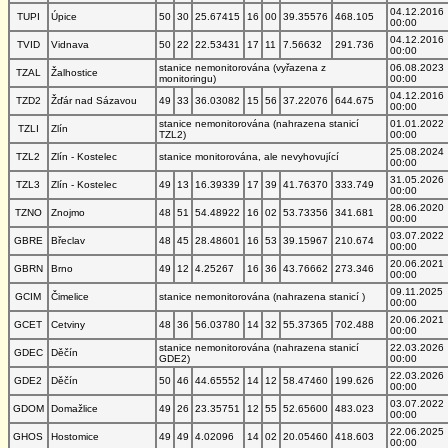
04.12.2016
TUPI
Úpice
50
30
25.67415
16
00
39.35576
468.105
00:00
04.12.2016
TVID
Vidnava
50
22
22.53431
17
11
7.56632
291.736
00:00
stanice nemonitorována (vyřazena z
06.08.2023
TZAL
Žalhostice
monitoringu)
00:00
04.12.2016
TZD2
Žďár nad Sázavou
49
33
36.03082
15
56
37.22076
644.675
00:00
stanice nemonitorována (nahrazena stanicí
01.01.2022
TZLI
Zlín
TZL2)
00:00
25.08.2024
TZL2
Zlín - Kostelec
stanice monitorována, ale nevyhovující
00:00
31.05.2026
TZL3
Zlín - Kostelec
49
13
16.39339
17
39
41.76370
333.749
00:00
28.06.2020
TZNO
Znojmo
48
51
54.48922
16
02
53.73356
341.681
00:00
03.07.2022
GBRE
Břeclav
48
45
28.48601
16
53
39.15967
210.674
00:00
20.06.2021
GBRN
Brno
49
12
4.25267
16
36
43.76662
273.346
00:00
09.11.2025
GCIM
Čimelice
stanice nemonitorována (nahrazena stanicí )
00:00
20.06.2021
GCET
Cetviny
48
36
56.03780
14
32
55.37365
702.488
00:00
stanice nemonitorována (nahrazena stanicí
22.03.2026
GDEC
Děčín
GDE2)
00:00
22.03.2026
GDE2
Děčín
50
46
44.65552
14
12
58.47460
199.626
00:00
03.07.2022
GDOM
Domažlice
49
26
23.35751
12
55
52.65600
483.023
00:00
22.06.2025
GHOS
Hostomice
49
49
4.02096
14
02
20.05460
418.603
00:00