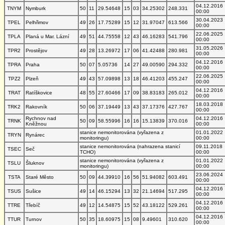
04.12.2016
TNYM
Nymburk
50
11
29.54648
15
03
34.25302
248.331
00:00
30.04.2023
TPEL
Pelhřimov
49
26
17.75289
15
12
31.97047
613.566
00:00
22.06.2025
TPLA
Planá u Mar. Lázní
49
51
44.75558
12
43
46.16283
541.796
00:00
31.05.2026
TPR2
Prostějov
49
28
13.26972
17
06
41.42488
280.981
00:00
04.12.2016
TPRA
Praha
50
07
5.05736
14
27
49.00590
294.332
00:00
22.06.2025
TPZ2
Plzeň
49
43
57.09898
13
18
46.41203
455.247
00:00
04.12.2016
TRAT
Ratíškovice
48
55
27.60466
17
09
38.83183
265.012
00:00
18.03.2018
TRK2
Rakovník
50
06
37.19449
13
43
37.17376
427.767
00:00
Rychnov nad
04.12.2016
TRNK
50
09
58.55996
16
16
15.13839
370.016
Kněžnou
00:00
stanice nemonitorována (vyřazena z
01.01.2022
TRYN
Rynárec
monitoringu)
00:00
stanice nemonitorována (nahrazena stanicí
09.11.2018
TSEC
Seč
TCHO)
00:00
stanice nemonitorována (vyřazena z
01.01.2022
TSLU
Šluknov
monitoringu)
00:00
23.06.2024
TSTA
Staré Město
50
09
44.39910
16
56
51.94082
603.491
00:00
04.12.2016
TSUS
Sušice
49
14
46.15294
13
32
21.14694
517.295
00:00
04.12.2016
TTRE
Třebíč
49
12
14.54875
15
52
43.18122
529.261
00:00
04.12.2016
TTUR
Turnov
50
35
18.60975
15
08
9.49601
310.620
00:00