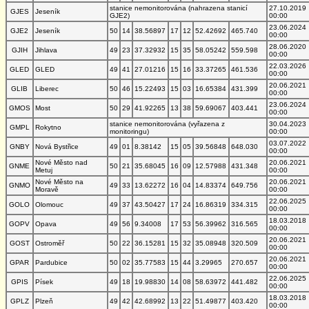
stanice nemonitorována (nahrazena stanicí
27.10.2019
GJES
Jeseník
GJE2)
00:00
23.06.2024
GJE2
Jeseník
50
14
38.56897
17
12
52.42692
465.740
00:00
28.06.2020
GJIH
Jihlava
49
23
37.32932
15
35
58.05242
559.598
00:00
22.03.2026
GLED
GLED
49
41
27.01216
15
16
33.37265
461.536
00:00
20.06.2021
GLIB
Liberec
50
46
15.22493
15
03
16.65384
431.399
00:00
23.06.2024
GMOS
Most
50
29
41.92265
13
38
59.69067
403.441
00:00
stanice nemonitorována (vyřazena z
30.04.2023
GMPL
Rokytno
monitoringu)
00:00
03.07.2022
GNBY
Nová Bystřice
49
01
8.38142
15
05
39.56848
648.030
00:00
Nové Město nad
20.06.2021
GNME
50
21
35.68045
16
09
12.57988
431.348
Metuj
00:00
Nové Město na
20.06.2021
GNMO
49
33
13.62272
16
04
14.83374
649.756
Moravě
00:00
22.06.2025
GOLO
Olomouc
49
37
43.50427
17
24
16.86319
334.315
00:00
18.03.2018
GOPV
Opava
49
56
9.34008
17
53
56.39962
316.565
00:00
20.06.2021
GOST
Ostroměř
50
22
36.15281
15
32
35.08948
320.509
00:00
20.06.2021
GPAR
Pardubice
50
02
35.77583
15
44
3.29965
270.657
00:00
22.06.2025
GPIS
Písek
49
18
19.98830
14
08
58.63972
441.482
00:00
18.03.2018
GPLZ
Plzeň
49
42
42.68992
13
22
51.49877
403.420
00:00