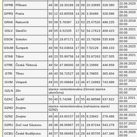
22.06.2025
GPRB
Příbram
49
38
18.30189
18
09
10.33695
328.580
00:00
28.06.2020
GPRG
Praha
50
12
43.80558
14
26
3.30466
328.696
00:00
18.03.2018
GRAK
Rakovník
50
09
5.76397
13
53
25.07520
498.235
00:00
20.06.2021
GSLV
Slavičín
49
05
4.51535
17
52
54.17613
409.415
00:00
20.06.2021
GSOK
Sokolov
50
10
18.87171
12
40
15.78269
535.839
00:00
22.06.2025
GSUM
Šumperk
49
56
53.03834
17
00
7.52129
369.103
00:00
20.06.2021
GTAB
Tábor
49
23
55.99758
14
38
53.97263
527.505
00:00
28.06.2020
GTRE
Česká Třebová
49
54
47.96000
16
26
0.15666
446.859
00:00
02.08.2020
GTRI
Třinec
49
40
56.72527
18
39
8.79855
365.604
00:00
03.07.2022
GVIM
Vimperk
49
03
20.09684
13
46
47.24993
743.699
00:00
stanice nemonitorována (činnost stanice
01.10.2018
GZLN
Zlín
ukončena)
00:00
22.11.2021
GZAC
Žacléř
50
40
5.74298
15
55
40.98588
637.622
00:00
stanice nemonitorována (nahrazena stanicí
30.03.2019
GZNO
Znojmo
GZN2)
00:00
20.06.2021
GZN2
Znojmo
48
49
43.60157
16
05
9.23642
279.466
00:00
03.07.2022
GZRU
Zruč nad Sázavou
49
48
48.06967
15
11
18.87244
543.279
00:00
31.05.2026
GCBU
České Budějovice
48
57
59.08493
14
28
44.95705
447.346
00:00