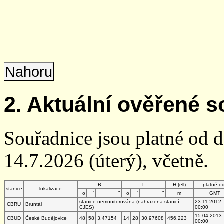
Nahoru
2. Aktuální ověřené s
Souřadnice jsou platné od 
14.7.2026 (úterý), včetně.
B
L
H (ell)
platné o
stanice
lokalizace
o
'
"
o
'
"
m
GMT
stanice nemonitorována (nahrazena stanicí
23.11.2012
CBRU
Bruntál
CJES)
00:00
15.04.2013
CBUD
České Budějovice
48
58
3.47154
14
28
30.97608
456.223
00:00