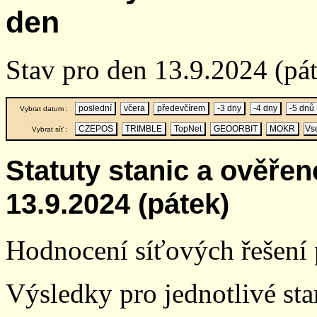
den
Stav pro den 13.9.2024 (p
poslední
včera
předevčírem
-3 dny
-4 dny
-5 dnů
Vybrat datum :
CZEPOS
TRIMBLE
TopNet
GEOORBIT
MOKR
Vs
Vybrat síť :
Statuty stanic a ověře
13.9.2024 (pátek)
Hodnocení síťových řešení p
Výsledky pro jednotlivé stan