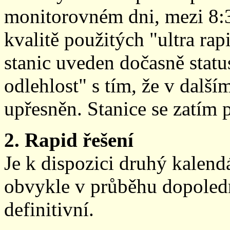
monitorovném dni, mezi 8:
kvalitě použitých "ultra ra
stanic uveden dočasně stat
odlehlost" s tím, že v další
upřesněn. Stanice se zatím
2. Rapid řešení
Je k dispozici druhý kalen
obvykle v průběhu dopoledne
definitivní.