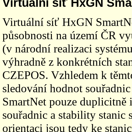
Virtuální síť HxGN Sma
Virtuální síť HxGN SmartN
působnosti na území ČR vyu
(v národní realizaci systé
výhradně z konkrétních stani
CZEPOS. Vzhledem k těmto
sledování hodnot souřadnic 
SmartNet pouze duplicitně
souřadnic a stability stani
orientaci jsou tedy ke sta