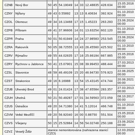
15.05.2016
CZNB
Nový Bor
50
45
54.19049
14
33
12.48835
428.634
00:00
01.10.2010
CZNY
Nýřany
49
43
0.55892
13
13
8.40634
392.924
00:00
23.06.2024
CZOL
Olomouc
49
34
16.13468
17
15
1.45223
263.293
00:00
01.10.2010
CZPB
Příbram
49
41
37.96606
14
01
13.63254
602.120
00:00
23.06.2024
CZPR
Praha
50
01
50.61949
14
24
27.98583
253.545
00:00
01.10.2010
CZRA
Rakovník
50
05
38.72555
13
43
26.45560
425.502
00:00
15.05.2016
CZRV
Rýmařov
49
55
44.02635
17
16
25.66194
667.985
00:00
27.03.2013
CZRY
Rychnov u Jablonce
50
41
15.07901
15
08
39.99453
488.444
00:00
22.06.2025
CZSL
Slavonice
48
59
46.49109
15
20
46.94730
576.923
00:00
20.06.2021
CZST
Strakonice
49
16
6.16988
13
54
15.43145
474.744
00:00
27.03.2013
CZUB
Uherský Brod
49
01
24.01424
17
38
47.65584
283.357
00:00
08.10.2017
CZUH
Uhelná
50
21
50.49287
17
01
34.59563
372.059
00:00
01.10.2010
CZUS
Ústrašice
49
20
34.71380
14
41
5.12014
466.748
00:00
15.05.2016
CZVM
Velké Meziříčí
49
20
56.92040
16
00
0.88750
551.504
00:00
23.06.2024
CZVS
Všejany
50
15
25.52884
14
56
54.02748
250.188
00:00
stanice nemonitorována (nahrazena stanicí
12.03.2023
CZVZ
Veselý Žďár
CZCI)
00:00