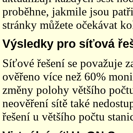
proběhne, jakmile jsou patř
stránky můžete očekávat kol
Výsledky pro síťová ře
Síťové řešení se považuje z
ověřeno více než 60% monit
změny polohy většího počt
neověření sítě také nedostu
řešení u většího počtu stani