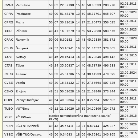
02.01.2011
CPAR
Pardubice
50
02
22.37198
15
46
59.68533
283.270
00:00
23.06.2024
CPRA
Prachatice
49
00
51.48178
13
59
45.37701
645.397
00:00
02.01.2011
CPRG
Praha
50
07
30.82619
14
27
21.80473
356.025
00:00
30.04.2023
CPRI
Příbram
49
41
16.07279
13
59
53.72838
583.675
00:00
28.06.2020
CRAK
Rakovník
50
06
8.60182
13
43
45.25330
381.872
00:00
02.01.2011
CSUM
Šumperk
49
57
53.16941
16
58
51.44527
378.365
00:00
01.02.2015
CSVI
Svitavy
49
45
28.15413
16
28
16.70846
498.442
00:00
02.01.2011
CTAB
Tábor
49
24
35.26837
14
40
48.78739
496.233
00:00
23.06.2024
CTRU
Trutnov
50
33
45.51706
15
54
30.41233
478.595
00:00
02.01.2011
CVSE
Vsetín
49
20
16.84132
17
59
27.64664
407.325
00:00
23.06.2024
CZNO
Znojmo
48
51
50.52628
16
02
21.03940
373.844
00:00
02.01.2011
GOPE
Pecný/Ondřejov
49
54
49.32664
14
47
8.22564
592.602
00:00
02.01.2011
TUBO
VUT/Brno
49
12
21.21026
16
35
34.20396
324.272
00:00
stanice nemonitorována (nahrazena stanicí
26.04.2015
PLZE
ZČU/Plzeň
PLZN)
00:00
31.05.2026
PLZN
ZČU-NTIS/Plzeň
49
43
35.67411
13
21
6.60744
425.227
00:00
01.02.2015
VSBO
VŠB-TUO/Ostrava
49
50
0.64983
18
09
49.79861
340.895
00:00