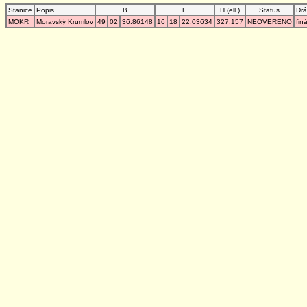
Stanice
Popis
B
L
H (ell.)
Status
Drá
MOKR
Moravský Krumlov
49
02
36.86148
16
18
22.03634
327.157
NEOVERENO
fin