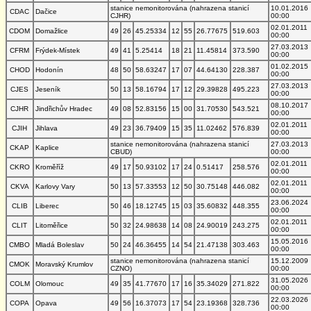
stanice nemonitorována (nahrazena stanicí
10.01.2016
CDAC
Dačice
CJHR)
00:00
02.01.2011
CDOM
Domažlice
49
26
45.25334
12
55
26.77675
519.603
00:00
27.03.2013
CFRM
Frýdek-Místek
49
41
5.25414
18
21
11.45814
373.590
00:00
01.02.2015
CHOD
Hodonín
48
50
58.63247
17
07
44.64130
228.387
00:00
27.03.2013
CJES
Jeseník
50
13
58.16794
17
12
29.39828
495.223
00:00
08.10.2017
CJHR
Jindřichův Hradec
49
08
52.83156
15
00
31.70530
543.521
00:00
02.01.2011
CJIH
Jihlava
49
23
36.79409
15
35
11.02462
576.839
00:00
stanice nemonitorována (nahrazena stanicí
27.03.2013
CKAP
Kaplice
CBUD)
00:00
02.01.2011
CKRO
Kroměříž
49
17
50.93102
17
24
0.51417
258.576
00:00
02.01.2011
CKVA
Karlovy Vary
50
13
57.33553
12
50
30.75148
446.082
00:00
23.06.2024
CLIB
Liberec
50
46
18.12745
15
03
35.60832
448.355
00:00
02.01.2011
CLIT
Litoměřice
50
32
24.98638
14
08
24.90019
243.275
00:00
15.05.2016
CMBO
Mladá Boleslav
50
24
46.36455
14
54
21.47138
303.463
00:00
stanice nemonitorována (nahrazena stanicí
15.12.2009
CMOK
Moravský Krumlov
CZNO)
00:00
31.05.2026
COLM
Olomouc
49
35
41.77670
17
16
35.34029
271.822
00:00
22.03.2026
COPA
Opava
49
56
16.37073
17
54
23.19368
328.736
00:00