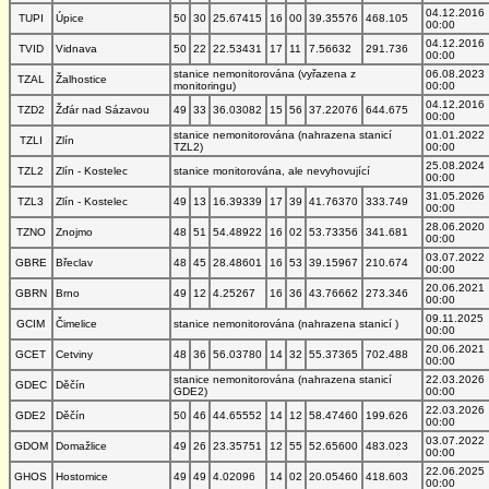
04.12.2016
TUPI
Úpice
50
30
25.67415
16
00
39.35576
468.105
00:00
04.12.2016
TVID
Vidnava
50
22
22.53431
17
11
7.56632
291.736
00:00
stanice nemonitorována (vyřazena z
06.08.2023
TZAL
Žalhostice
monitoringu)
00:00
04.12.2016
TZD2
Žďár nad Sázavou
49
33
36.03082
15
56
37.22076
644.675
00:00
stanice nemonitorována (nahrazena stanicí
01.01.2022
TZLI
Zlín
TZL2)
00:00
25.08.2024
TZL2
Zlín - Kostelec
stanice monitorována, ale nevyhovující
00:00
31.05.2026
TZL3
Zlín - Kostelec
49
13
16.39339
17
39
41.76370
333.749
00:00
28.06.2020
TZNO
Znojmo
48
51
54.48922
16
02
53.73356
341.681
00:00
03.07.2022
GBRE
Břeclav
48
45
28.48601
16
53
39.15967
210.674
00:00
20.06.2021
GBRN
Brno
49
12
4.25267
16
36
43.76662
273.346
00:00
09.11.2025
GCIM
Čimelice
stanice nemonitorována (nahrazena stanicí )
00:00
20.06.2021
GCET
Cetviny
48
36
56.03780
14
32
55.37365
702.488
00:00
stanice nemonitorována (nahrazena stanicí
22.03.2026
GDEC
Děčín
GDE2)
00:00
22.03.2026
GDE2
Děčín
50
46
44.65552
14
12
58.47460
199.626
00:00
03.07.2022
GDOM
Domažlice
49
26
23.35751
12
55
52.65600
483.023
00:00
22.06.2025
GHOS
Hostomice
49
49
4.02096
14
02
20.05460
418.603
00:00