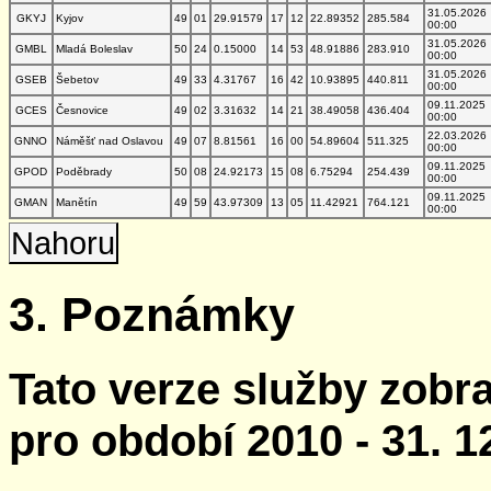
31.05.2026
GKYJ
Kyjov
49
01
29.91579
17
12
22.89352
285.584
00:00
31.05.2026
GMBL
Mladá Boleslav
50
24
0.15000
14
53
48.91886
283.910
00:00
31.05.2026
GSEB
Šebetov
49
33
4.31767
16
42
10.93895
440.811
00:00
09.11.2025
GCES
Česnovice
49
02
3.31632
14
21
38.49058
436.404
00:00
22.03.2026
GNNO
Náměšť nad Oslavou
49
07
8.81561
16
00
54.89604
511.325
00:00
09.11.2025
GPOD
Poděbrady
50
08
24.92173
15
08
6.75294
254.439
00:00
09.11.2025
GMAN
Manětín
49
59
43.97309
13
05
11.42921
764.121
00:00
Nahoru
3. Poznámky
Tato verze služby zobr
pro období 2010 - 31. 1