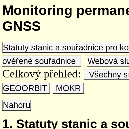
Monitoring permane
GNSS
Statuty stanic a souřadnice pro 
ověřené souřadnice
Webová s
Celkový přehled:
Všechny s
GEOORBIT
MOKR
Nahoru
1. Statuty stanic a s