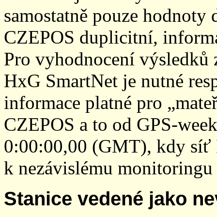
samostatně pouze hodnoty den
CZEPOS duplicitní, inform
Pro vyhodnocení výsledků z
HxG SmartNet je nutné resp
informace platné pro „mateř
CZEPOS a to od GPS-week 2
0:00:00,00 (GMT), kdy sí
k nezávislému monitoringu 
Stanice vedené jako ne