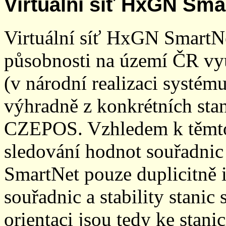
Virtuální síť HxGN Sma
Virtuální síť HxGN SmartN
působnosti na území ČR vyu
(v národní realizaci systé
výhradně z konkrétních stani
CZEPOS. Vzhledem k těmto
sledování hodnot souřadnic 
SmartNet pouze duplicitně
souřadnic a stability stani
orientaci jsou tedy ke sta