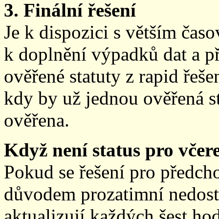
3. Finální řešení
Je k dispozici s větším ča
k doplnění výpadků dat a př
ověřené statuty z rapid řeše
kdy by už jednou ověřená st
ověřena.
Když není status pro včere
Pokud se řešení pro předch
důvodem prozatimní nedostup
aktualizují každých šest h