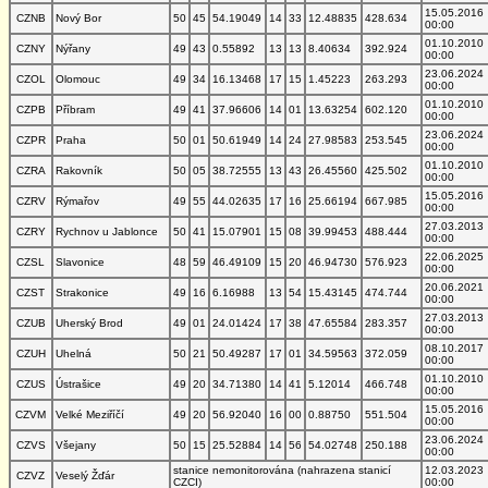
15.05.2016
CZNB
Nový Bor
50
45
54.19049
14
33
12.48835
428.634
00:00
01.10.2010
CZNY
Nýřany
49
43
0.55892
13
13
8.40634
392.924
00:00
23.06.2024
CZOL
Olomouc
49
34
16.13468
17
15
1.45223
263.293
00:00
01.10.2010
CZPB
Příbram
49
41
37.96606
14
01
13.63254
602.120
00:00
23.06.2024
CZPR
Praha
50
01
50.61949
14
24
27.98583
253.545
00:00
01.10.2010
CZRA
Rakovník
50
05
38.72555
13
43
26.45560
425.502
00:00
15.05.2016
CZRV
Rýmařov
49
55
44.02635
17
16
25.66194
667.985
00:00
27.03.2013
CZRY
Rychnov u Jablonce
50
41
15.07901
15
08
39.99453
488.444
00:00
22.06.2025
CZSL
Slavonice
48
59
46.49109
15
20
46.94730
576.923
00:00
20.06.2021
CZST
Strakonice
49
16
6.16988
13
54
15.43145
474.744
00:00
27.03.2013
CZUB
Uherský Brod
49
01
24.01424
17
38
47.65584
283.357
00:00
08.10.2017
CZUH
Uhelná
50
21
50.49287
17
01
34.59563
372.059
00:00
01.10.2010
CZUS
Ústrašice
49
20
34.71380
14
41
5.12014
466.748
00:00
15.05.2016
CZVM
Velké Meziříčí
49
20
56.92040
16
00
0.88750
551.504
00:00
23.06.2024
CZVS
Všejany
50
15
25.52884
14
56
54.02748
250.188
00:00
stanice nemonitorována (nahrazena stanicí
12.03.2023
CZVZ
Veselý Žďár
CZCI)
00:00