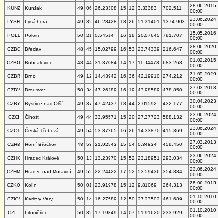
28.06.2015
KUNZ
Kunžak
49
06
26.23308
15
12
3.33383
702.511
00:00
23.06.2024
LYSH
Lysá hora
49
32
46.28428
18
26
51.31401
1374.903
00:00
15.05.2016
POL1
Polom
50
21
0.54514
16
19
20.07645
791.707
00:00
28.06.2020
CZBC
Břeclav
48
45
15.02799
16
53
23.74339
216.647
00:00
01.02.2015
CZBO
Bohdalovice
48
44
31.37084
14
17
11.04473
683.268
00:00
31.05.2026
CZBR
Brno
49
12
14.43942
16
36
42.19910
274.212
00:00
27.03.2013
CZBV
Broumov
50
34
47.26289
16
19
43.98589
478.850
00:00
30.04.2023
CZBY
Bystřice nad Olší
49
37
47.42437
18
44
2.01592
432.177
00:00
23.06.2024
CZCI
Čihošť
49
44
33.95571
15
20
27.37723
588.132
00:00
23.06.2024
CZCT
Česká Třebová
49
54
53.87265
16
26
14.33870
415.369
00:00
27.03.2013
CZHB
Horní Břečkov
48
53
21.92543
15
54
0.34834
459.450
00:00
23.06.2024
CZHK
Hradec Králové
50
13
13.23970
15
52
23.18951
293.034
00:00
23.06.2024
CZHM
Hradec nad Moravicí
49
52
22.24422
17
52
53.59436
354.384
00:00
28.06.2015
CZKO
Kolín
50
01
23.91978
15
12
9.81069
264.313
00:00
01.10.2010
CZKV
Karlovy Vary
50
14
16.27589
12
50
27.23502
461.689
00:00
01.10.2010
CZLT
Litoměřice
50
32
17.19849
14
07
51.91620
233.929
00:00