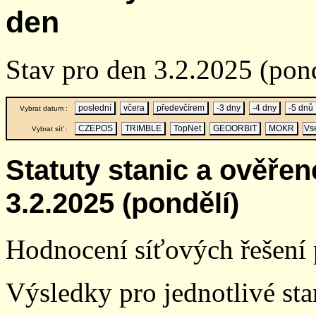
den
Stav pro den 3.2.2025 (pon
poslední
včera
předevčírem
-3 dny
-4 dny
-5 dnů
Vybrat datum :
CZEPOS
TRIMBLE
TopNet
GEOORBIT
MOKR
Vs
Vybrat síť :
Statuty stanic a ověře
3.2.2025 (pondělí)
Hodnocení síťových řešení p
Výsledky pro jednotlivé stan