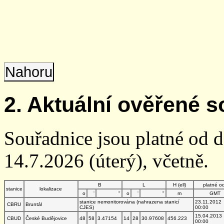
Nahoru
2. Aktuální ověřené s
Souřadnice jsou platné od 
14.7.2026 (úterý), včetně.
B
L
H (ell)
platné o
stanice
lokalizace
o
'
"
o
'
"
m
GMT
stanice nemonitorována (nahrazena stanicí
23.11.2012
CBRU
Bruntál
CJES)
00:00
15.04.2013
CBUD
České Budějovice
48
58
3.47154
14
28
30.97608
456.223
00:00