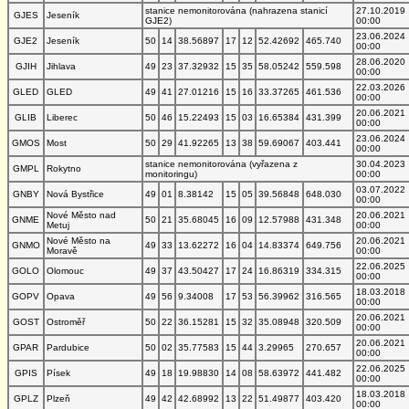
stanice nemonitorována (nahrazena stanicí
27.10.2019
GJES
Jeseník
GJE2)
00:00
23.06.2024
GJE2
Jeseník
50
14
38.56897
17
12
52.42692
465.740
00:00
28.06.2020
GJIH
Jihlava
49
23
37.32932
15
35
58.05242
559.598
00:00
22.03.2026
GLED
GLED
49
41
27.01216
15
16
33.37265
461.536
00:00
20.06.2021
GLIB
Liberec
50
46
15.22493
15
03
16.65384
431.399
00:00
23.06.2024
GMOS
Most
50
29
41.92265
13
38
59.69067
403.441
00:00
stanice nemonitorována (vyřazena z
30.04.2023
GMPL
Rokytno
monitoringu)
00:00
03.07.2022
GNBY
Nová Bystřice
49
01
8.38142
15
05
39.56848
648.030
00:00
Nové Město nad
20.06.2021
GNME
50
21
35.68045
16
09
12.57988
431.348
Metuj
00:00
Nové Město na
20.06.2021
GNMO
49
33
13.62272
16
04
14.83374
649.756
Moravě
00:00
22.06.2025
GOLO
Olomouc
49
37
43.50427
17
24
16.86319
334.315
00:00
18.03.2018
GOPV
Opava
49
56
9.34008
17
53
56.39962
316.565
00:00
20.06.2021
GOST
Ostroměř
50
22
36.15281
15
32
35.08948
320.509
00:00
20.06.2021
GPAR
Pardubice
50
02
35.77583
15
44
3.29965
270.657
00:00
22.06.2025
GPIS
Písek
49
18
19.98830
14
08
58.63972
441.482
00:00
18.03.2018
GPLZ
Plzeň
49
42
42.68992
13
22
51.49877
403.420
00:00