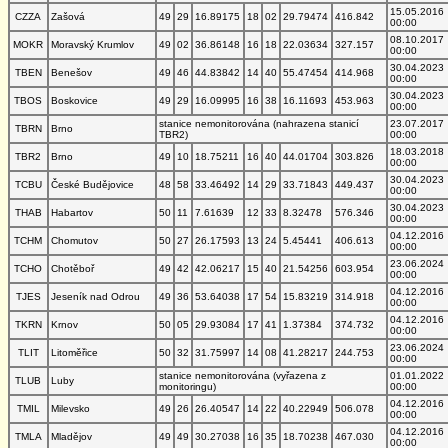
15.05.2016
CZZA
Zašová
49
29
16.89175
18
02
29.79474
416.842
00:00
08.10.2017
MOKR
Moravský Krumlov
49
02
36.86148
16
18
22.03634
327.157
00:00
30.04.2023
TBEN
Benešov
49
46
44.83842
14
40
55.47454
414.968
00:00
30.04.2023
TBOS
Boskovice
49
29
16.09995
16
38
16.11693
453.963
00:00
stanice nemonitorována (nahrazena stanicí
23.07.2017
TBRN
Brno
TBR2)
00:00
18.03.2018
TBR2
Brno
49
10
18.75211
16
40
44.01704
303.826
00:00
30.04.2023
TCBU
České Budějovice
48
58
33.46492
14
29
33.71843
449.437
00:00
30.04.2023
THAB
Habartov
50
11
7.61639
12
33
8.32478
576.346
00:00
04.12.2016
TCHM
Chomutov
50
27
26.17593
13
24
5.45441
406.613
00:00
23.06.2024
TCHO
Chotěboř
49
42
42.06217
15
40
21.54256
603.954
00:00
04.12.2016
TJES
Jeseník nad Odrou
49
36
53.64038
17
54
15.83219
314.918
00:00
04.12.2016
TKRN
Krnov
50
05
29.93084
17
41
1.37384
374.732
00:00
23.06.2024
TLIT
Litoměřice
50
32
31.75997
14
08
41.28217
244.753
00:00
stanice nemonitorována (vyřazena z
01.01.2022
TLUB
Luby
monitoringu)
00:00
04.12.2016
TMIL
Milevsko
49
26
26.40547
14
22
40.22949
506.078
00:00
04.12.2016
TMLA
Mladějov
49
49
30.27038
16
35
18.70238
467.030
00:00