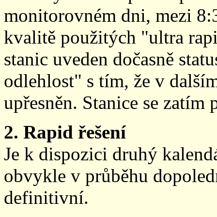
monitorovném dni, mezi 8:
kvalitě použitých "ultra ra
stanic uveden dočasně stat
odlehlost" s tím, že v další
upřesněn. Stanice se zatím
2. Rapid řešení
Je k dispozici druhý kalen
obvykle v průběhu dopoledne
definitivní.