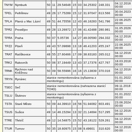
04.12.2016
TNYM
Nymburk
50
11
29.54648
15
03
34.25302
248.331
00:00
30.04.2023
TPEL
Pelhřimov
49
26
17.75289
15
12
31.97047
613.566
00:00
22.06.2025
TPLA
Planá u Mar. Lázní
49
51
44.75558
12
43
46.16283
541.796
00:00
31.05.2026
TPR2
Prostějov
49
28
13.26972
17
06
41.42488
280.981
00:00
04.12.2016
TPRA
Praha
50
07
5.05736
14
27
49.00590
294.332
00:00
22.06.2025
TPZ2
Plzeň
49
43
57.09898
13
18
46.41203
455.247
00:00
04.12.2016
TRAT
Ratíškovice
48
55
27.60466
17
09
38.83183
265.012
00:00
18.03.2018
TRK2
Rakovník
50
06
37.19449
13
43
37.17376
427.767
00:00
Rychnov nad
04.12.2016
TRNK
50
09
58.55996
16
16
15.13839
370.016
Kněžnou
00:00
stanice nemonitorována (vyřazena z
01.01.2022
TRYN
Rynárec
monitoringu)
00:00
stanice nemonitorována (nahrazena stanicí
09.11.2018
TSEC
Seč
TCHO)
00:00
stanice nemonitorována (vyřazena z
01.01.2022
TSLU
Šluknov
monitoringu)
00:00
23.06.2024
TSTA
Staré Město
50
09
44.39910
16
56
51.94082
603.491
00:00
04.12.2016
TSUS
Sušice
49
14
46.15294
13
32
21.14694
517.295
00:00
04.12.2016
TTRE
Třebíč
49
12
14.54875
15
52
43.18122
529.261
00:00
04.12.2016
TTUR
Turnov
50
35
18.60975
15
08
9.49601
310.620
00:00