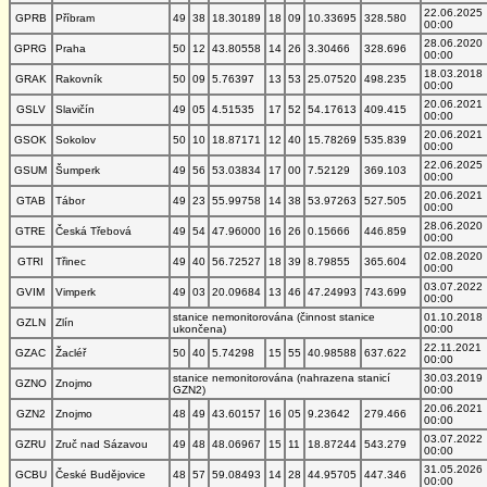
22.06.2025
GPRB
Příbram
49
38
18.30189
18
09
10.33695
328.580
00:00
28.06.2020
GPRG
Praha
50
12
43.80558
14
26
3.30466
328.696
00:00
18.03.2018
GRAK
Rakovník
50
09
5.76397
13
53
25.07520
498.235
00:00
20.06.2021
GSLV
Slavičín
49
05
4.51535
17
52
54.17613
409.415
00:00
20.06.2021
GSOK
Sokolov
50
10
18.87171
12
40
15.78269
535.839
00:00
22.06.2025
GSUM
Šumperk
49
56
53.03834
17
00
7.52129
369.103
00:00
20.06.2021
GTAB
Tábor
49
23
55.99758
14
38
53.97263
527.505
00:00
28.06.2020
GTRE
Česká Třebová
49
54
47.96000
16
26
0.15666
446.859
00:00
02.08.2020
GTRI
Třinec
49
40
56.72527
18
39
8.79855
365.604
00:00
03.07.2022
GVIM
Vimperk
49
03
20.09684
13
46
47.24993
743.699
00:00
stanice nemonitorována (činnost stanice
01.10.2018
GZLN
Zlín
ukončena)
00:00
22.11.2021
GZAC
Žacléř
50
40
5.74298
15
55
40.98588
637.622
00:00
stanice nemonitorována (nahrazena stanicí
30.03.2019
GZNO
Znojmo
GZN2)
00:00
20.06.2021
GZN2
Znojmo
48
49
43.60157
16
05
9.23642
279.466
00:00
03.07.2022
GZRU
Zruč nad Sázavou
49
48
48.06967
15
11
18.87244
543.279
00:00
31.05.2026
GCBU
České Budějovice
48
57
59.08493
14
28
44.95705
447.346
00:00