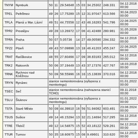
04.12.2016
TNYM
Nymburk
50
11
29.54648
15
03
34.25302
248.331
00:00
30.04.2023
TPEL
Pelhřimov
49
26
17.75289
15
12
31.97047
613.566
00:00
22.06.2025
TPLA
Planá u Mar. Lázní
49
51
44.75558
12
43
46.16283
541.796
00:00
31.05.2026
TPR2
Prostějov
49
28
13.26972
17
06
41.42488
280.981
00:00
04.12.2016
TPRA
Praha
50
07
5.05736
14
27
49.00590
294.332
00:00
22.06.2025
TPZ2
Plzeň
49
43
57.09898
13
18
46.41203
455.247
00:00
04.12.2016
TRAT
Ratíškovice
48
55
27.60466
17
09
38.83183
265.012
00:00
18.03.2018
TRK2
Rakovník
50
06
37.19449
13
43
37.17376
427.767
00:00
Rychnov nad
04.12.2016
TRNK
50
09
58.55996
16
16
15.13839
370.016
Kněžnou
00:00
stanice nemonitorována (vyřazena z
01.01.2022
TRYN
Rynárec
monitoringu)
00:00
stanice nemonitorována (nahrazena stanicí
09.11.2018
TSEC
Seč
TCHO)
00:00
stanice nemonitorována (vyřazena z
01.01.2022
TSLU
Šluknov
monitoringu)
00:00
23.06.2024
TSTA
Staré Město
50
09
44.39910
16
56
51.94082
603.491
00:00
04.12.2016
TSUS
Sušice
49
14
46.15294
13
32
21.14694
517.295
00:00
04.12.2016
TTRE
Třebíč
49
12
14.54875
15
52
43.18122
529.261
00:00
04.12.2016
TTUR
Turnov
50
35
18.60975
15
08
9.49601
310.620
00:00