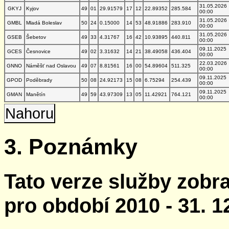
31.05.2026
GKYJ
Kyjov
49
01
29.91579
17
12
22.89352
285.584
00:00
31.05.2026
GMBL
Mladá Boleslav
50
24
0.15000
14
53
48.91886
283.910
00:00
31.05.2026
GSEB
Šebetov
49
33
4.31767
16
42
10.93895
440.811
00:00
09.11.2025
GCES
Česnovice
49
02
3.31632
14
21
38.49058
436.404
00:00
22.03.2026
GNNO
Náměšť nad Oslavou
49
07
8.81561
16
00
54.89604
511.325
00:00
09.11.2025
GPOD
Poděbrady
50
08
24.92173
15
08
6.75294
254.439
00:00
09.11.2025
GMAN
Manětín
49
59
43.97309
13
05
11.42921
764.121
00:00
Nahoru
3. Poznámky
Tato verze služby zobr
pro období 2010 - 31. 1