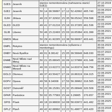
stanice nemonitorována (nahrazena stanicí
27.10.2019
GJES
Jeseník
GJE2)
00:00
23.06.2024
GJE2
Jeseník
50
14
38.56897
17
12
52.42692
465.740
00:00
28.06.2020
GJIH
Jihlava
49
23
37.32932
15
35
58.05242
559.598
00:00
22.03.2026
GLED
GLED
49
41
27.01216
15
16
33.37265
461.536
00:00
20.06.2021
GLIB
Liberec
50
46
15.22493
15
03
16.65384
431.399
00:00
23.06.2024
GMOS
Most
50
29
41.92265
13
38
59.69067
403.441
00:00
stanice nemonitorována (vyřazena z
30.04.2023
GMPL
Rokytno
monitoringu)
00:00
03.07.2022
GNBY
Nová Bystřice
49
01
8.38142
15
05
39.56848
648.030
00:00
Nové Město nad
20.06.2021
GNME
50
21
35.68045
16
09
12.57988
431.348
Metuj
00:00
Nové Město na
20.06.2021
GNMO
49
33
13.62272
16
04
14.83374
649.756
Moravě
00:00
22.06.2025
GOLO
Olomouc
49
37
43.50427
17
24
16.86319
334.315
00:00
18.03.2018
GOPV
Opava
49
56
9.34008
17
53
56.39962
316.565
00:00
20.06.2021
GOST
Ostroměř
50
22
36.15281
15
32
35.08948
320.509
00:00
20.06.2021
GPAR
Pardubice
50
02
35.77583
15
44
3.29965
270.657
00:00
22.06.2025
GPIS
Písek
49
18
19.98830
14
08
58.63972
441.482
00:00
18.03.2018
GPLZ
Plzeň
49
42
42.68992
13
22
51.49877
403.420
00:00