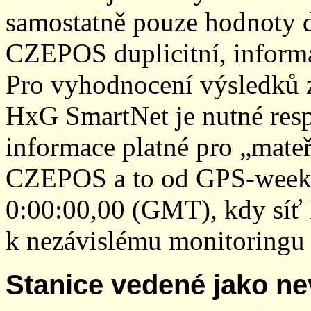
samostatně pouze hodnoty den
CZEPOS duplicitní, inform
Pro vyhodnocení výsledků z
HxG SmartNet je nutné resp
informace platné pro „mateř
CZEPOS a to od GPS-week 2
0:00:00,00 (GMT), kdy sí
k nezávislému monitoringu 
Stanice vedené jako ne