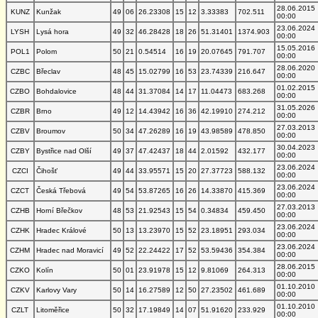
28.06.2015
KUNZ
Kunžak
49
06
26.23308
15
12
3.33383
702.511
00:00
23.06.2024
LYSH
Lysá hora
49
32
46.28428
18
26
51.31401
1374.903
00:00
15.05.2016
POL1
Polom
50
21
0.54514
16
19
20.07645
791.707
00:00
28.06.2020
CZBC
Břeclav
48
45
15.02799
16
53
23.74339
216.647
00:00
01.02.2015
CZBO
Bohdalovice
48
44
31.37084
14
17
11.04473
683.268
00:00
31.05.2026
CZBR
Brno
49
12
14.43942
16
36
42.19910
274.212
00:00
27.03.2013
CZBV
Broumov
50
34
47.26289
16
19
43.98589
478.850
00:00
30.04.2023
CZBY
Bystřice nad Olší
49
37
47.42437
18
44
2.01592
432.177
00:00
23.06.2024
CZCI
Čihošť
49
44
33.95571
15
20
27.37723
588.132
00:00
23.06.2024
CZCT
Česká Třebová
49
54
53.87265
16
26
14.33870
415.369
00:00
27.03.2013
CZHB
Horní Břečkov
48
53
21.92543
15
54
0.34834
459.450
00:00
23.06.2024
CZHK
Hradec Králové
50
13
13.23970
15
52
23.18951
293.034
00:00
23.06.2024
CZHM
Hradec nad Moravicí
49
52
22.24422
17
52
53.59436
354.384
00:00
28.06.2015
CZKO
Kolín
50
01
23.91978
15
12
9.81069
264.313
00:00
01.10.2010
CZKV
Karlovy Vary
50
14
16.27589
12
50
27.23502
461.689
00:00
01.10.2010
CZLT
Litoměřice
50
32
17.19849
14
07
51.91620
233.929
00:00