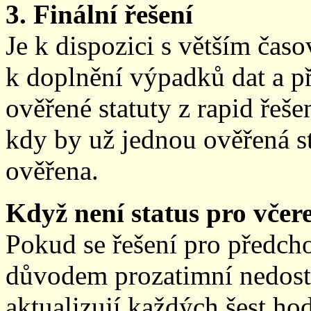
3. Finální řešení
Je k dispozici s větším ča
k doplnění výpadků dat a př
ověřené statuty z rapid řeše
kdy by už jednou ověřená st
ověřena.
Když není status pro včere
Pokud se řešení pro předch
důvodem prozatimní nedostup
aktualizují každých šest h