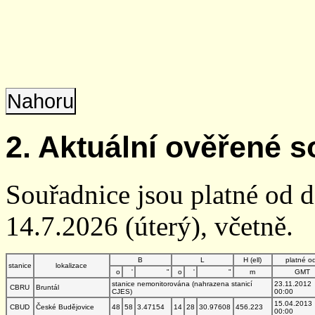
Nahoru
2. Aktuální ověřené s
Souřadnice jsou platné od 
14.7.2026 (úterý), včetně.
B
L
H (ell)
platné o
stanice
lokalizace
o
'
"
o
'
"
m
GMT
stanice nemonitorována (nahrazena stanicí
23.11.2012
CBRU
Bruntál
CJES)
00:00
15.04.2013
CBUD
České Budějovice
48
58
3.47154
14
28
30.97608
456.223
00:00