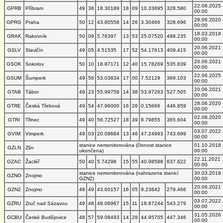
22.06.2025
GPRB
Příbram
49
38
18.30189
18
09
10.33695
328.580
00:00
28.06.2020
GPRG
Praha
50
12
43.80558
14
26
3.30466
328.696
00:00
18.03.2018
GRAK
Rakovník
50
09
5.76397
13
53
25.07520
498.235
00:00
20.06.2021
GSLV
Slavičín
49
05
4.51535
17
52
54.17613
409.415
00:00
20.06.2021
GSOK
Sokolov
50
10
18.87171
12
40
15.78269
535.839
00:00
22.06.2025
GSUM
Šumperk
49
56
53.03834
17
00
7.52129
369.103
00:00
20.06.2021
GTAB
Tábor
49
23
55.99758
14
38
53.97263
527.505
00:00
28.06.2020
GTRE
Česká Třebová
49
54
47.96000
16
26
0.15666
446.859
00:00
02.08.2020
GTRI
Třinec
49
40
56.72527
18
39
8.79855
365.604
00:00
03.07.2022
GVIM
Vimperk
49
03
20.09684
13
46
47.24993
743.699
00:00
stanice nemonitorována (činnost stanice
01.10.2018
GZLN
Zlín
ukončena)
00:00
22.11.2021
GZAC
Žacléř
50
40
5.74298
15
55
40.98588
637.622
00:00
stanice nemonitorována (nahrazena stanicí
30.03.2019
GZNO
Znojmo
GZN2)
00:00
20.06.2021
GZN2
Znojmo
48
49
43.60157
16
05
9.23642
279.466
00:00
03.07.2022
GZRU
Zruč nad Sázavou
49
48
48.06967
15
11
18.87244
543.279
00:00
31.05.2026
GCBU
České Budějovice
48
57
59.08493
14
28
44.95705
447.346
00:00