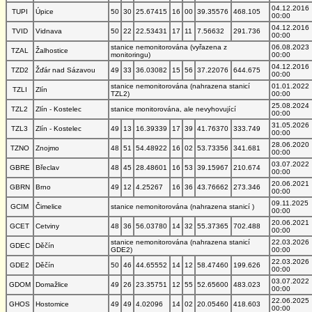
04.12.2016
TUPI
Úpice
50
30
25.67415
16
00
39.35576
468.105
00:00
04.12.2016
TVID
Vidnava
50
22
22.53431
17
11
7.56632
291.736
00:00
stanice nemonitorována (vyřazena z
06.08.2023
TZAL
Žalhostice
monitoringu)
00:00
04.12.2016
TZD2
Žďár nad Sázavou
49
33
36.03082
15
56
37.22076
644.675
00:00
stanice nemonitorována (nahrazena stanicí
01.01.2022
TZLI
Zlín
TZL2)
00:00
25.08.2024
TZL2
Zlín - Kostelec
stanice monitorována, ale nevyhovující
00:00
31.05.2026
TZL3
Zlín - Kostelec
49
13
16.39339
17
39
41.76370
333.749
00:00
28.06.2020
TZNO
Znojmo
48
51
54.48922
16
02
53.73356
341.681
00:00
03.07.2022
GBRE
Břeclav
48
45
28.48601
16
53
39.15967
210.674
00:00
20.06.2021
GBRN
Brno
49
12
4.25267
16
36
43.76662
273.346
00:00
09.11.2025
GCIM
Čimelice
stanice nemonitorována (nahrazena stanicí )
00:00
20.06.2021
GCET
Cetviny
48
36
56.03780
14
32
55.37365
702.488
00:00
stanice nemonitorována (nahrazena stanicí
22.03.2026
GDEC
Děčín
GDE2)
00:00
22.03.2026
GDE2
Děčín
50
46
44.65552
14
12
58.47460
199.626
00:00
03.07.2022
GDOM
Domažlice
49
26
23.35751
12
55
52.65600
483.023
00:00
22.06.2025
GHOS
Hostomice
49
49
4.02096
14
02
20.05460
418.603
00:00