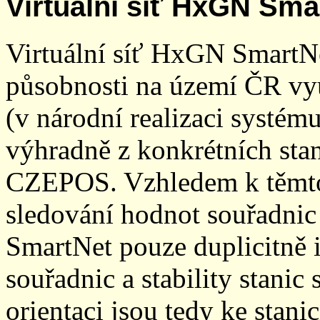
Virtuální síť HxGN Sma
Virtuální síť HxGN SmartN
působnosti na území ČR vyu
(v národní realizaci systé
výhradně z konkrétních stani
CZEPOS. Vzhledem k těmto
sledování hodnot souřadnic 
SmartNet pouze duplicitně
souřadnic a stability stani
orientaci jsou tedy ke sta