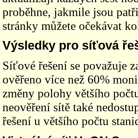
proběhne, jakmile jsou patř
stránky můžete očekávat kol
Výsledky pro síťová ře
Síťové řešení se považuje z
ověřeno více než 60% monit
změny polohy většího počt
neověření sítě také nedostu
řešení u většího počtu stani