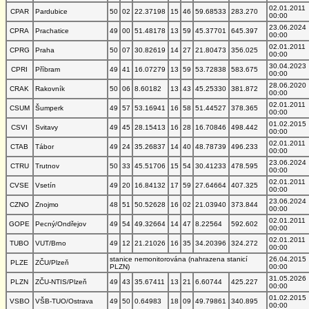
02.01.2011
CPAR
Pardubice
50
02
22.37198
15
46
59.68533
283.270
00:00
23.06.2024
CPRA
Prachatice
49
00
51.48178
13
59
45.37701
645.397
00:00
02.01.2011
CPRG
Praha
50
07
30.82619
14
27
21.80473
356.025
00:00
30.04.2023
CPRI
Příbram
49
41
16.07279
13
59
53.72838
583.675
00:00
28.06.2020
CRAK
Rakovník
50
06
8.60182
13
43
45.25330
381.872
00:00
02.01.2011
CSUM
Šumperk
49
57
53.16941
16
58
51.44527
378.365
00:00
01.02.2015
CSVI
Svitavy
49
45
28.15413
16
28
16.70846
498.442
00:00
02.01.2011
CTAB
Tábor
49
24
35.26837
14
40
48.78739
496.233
00:00
23.06.2024
CTRU
Trutnov
50
33
45.51706
15
54
30.41233
478.595
00:00
02.01.2011
CVSE
Vsetín
49
20
16.84132
17
59
27.64664
407.325
00:00
23.06.2024
CZNO
Znojmo
48
51
50.52628
16
02
21.03940
373.844
00:00
02.01.2011
GOPE
Pecný/Ondřejov
49
54
49.32664
14
47
8.22564
592.602
00:00
02.01.2011
TUBO
VUT/Brno
49
12
21.21026
16
35
34.20396
324.272
00:00
stanice nemonitorována (nahrazena stanicí
26.04.2015
PLZE
ZČU/Plzeň
PLZN)
00:00
31.05.2026
PLZN
ZČU-NTIS/Plzeň
49
43
35.67411
13
21
6.60744
425.227
00:00
01.02.2015
VSBO
VŠB-TUO/Ostrava
49
50
0.64983
18
09
49.79861
340.895
00:00