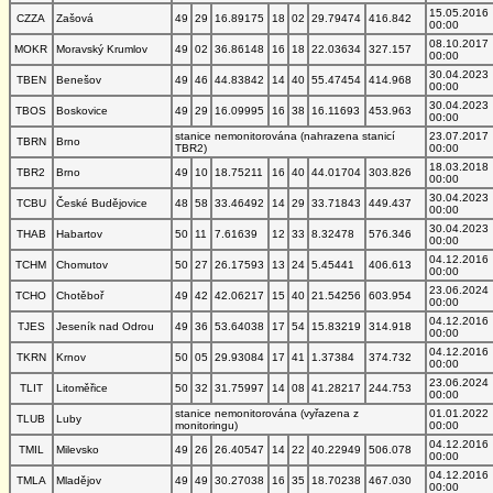
15.05.2016
CZZA
Zašová
49
29
16.89175
18
02
29.79474
416.842
00:00
08.10.2017
MOKR
Moravský Krumlov
49
02
36.86148
16
18
22.03634
327.157
00:00
30.04.2023
TBEN
Benešov
49
46
44.83842
14
40
55.47454
414.968
00:00
30.04.2023
TBOS
Boskovice
49
29
16.09995
16
38
16.11693
453.963
00:00
stanice nemonitorována (nahrazena stanicí
23.07.2017
TBRN
Brno
TBR2)
00:00
18.03.2018
TBR2
Brno
49
10
18.75211
16
40
44.01704
303.826
00:00
30.04.2023
TCBU
České Budějovice
48
58
33.46492
14
29
33.71843
449.437
00:00
30.04.2023
THAB
Habartov
50
11
7.61639
12
33
8.32478
576.346
00:00
04.12.2016
TCHM
Chomutov
50
27
26.17593
13
24
5.45441
406.613
00:00
23.06.2024
TCHO
Chotěboř
49
42
42.06217
15
40
21.54256
603.954
00:00
04.12.2016
TJES
Jeseník nad Odrou
49
36
53.64038
17
54
15.83219
314.918
00:00
04.12.2016
TKRN
Krnov
50
05
29.93084
17
41
1.37384
374.732
00:00
23.06.2024
TLIT
Litoměřice
50
32
31.75997
14
08
41.28217
244.753
00:00
stanice nemonitorována (vyřazena z
01.01.2022
TLUB
Luby
monitoringu)
00:00
04.12.2016
TMIL
Milevsko
49
26
26.40547
14
22
40.22949
506.078
00:00
04.12.2016
TMLA
Mladějov
49
49
30.27038
16
35
18.70238
467.030
00:00