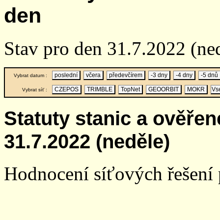
den
Stav pro den 31.7.2022 (n
poslední
včera
předevčírem
-3 dny
-4 dny
-5 dnů
Vybrat datum :
CZEPOS
TRIMBLE
TopNet
GEOORBIT
MOKR
Vs
Vybrat síť :
Statuty stanic a ověře
31.7.2022 (neděle)
Hodnocení síťových řešení p