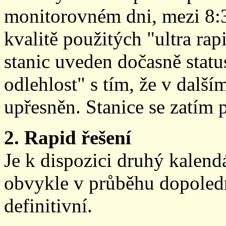
monitorovném dni, mezi 8:
kvalitě použitých "ultra ra
stanic uveden dočasně stat
odlehlost" s tím, že v další
upřesněn. Stanice se zatím
2. Rapid řešení
Je k dispozici druhý kalen
obvykle v průběhu dopoledne
definitivní.