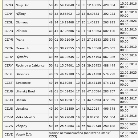
15.05.2016
CZNB
Nový Bor
50
45
54.19049
14
33
12.48835
428.634
00:00
01.10.2010
CZNY
Nýřany
49
43
0.55892
13
13
8.40634
392.924
00:00
23.06.2024
CZOL
Olomouc
49
34
16.13468
17
15
1.45223
263.293
00:00
01.10.2010
CZPB
Příbram
49
41
37.96606
14
01
13.63254
602.120
00:00
23.06.2024
CZPR
Praha
50
01
50.61949
14
24
27.98583
253.545
00:00
01.10.2010
CZRA
Rakovník
50
05
38.72555
13
43
26.45560
425.502
00:00
15.05.2016
CZRV
Rýmařov
49
55
44.02635
17
16
25.66194
667.985
00:00
27.03.2013
CZRY
Rychnov u Jablonce
50
41
15.07901
15
08
39.99453
488.444
00:00
22.06.2025
CZSL
Slavonice
48
59
46.49109
15
20
46.94730
576.923
00:00
20.06.2021
CZST
Strakonice
49
16
6.16988
13
54
15.43145
474.744
00:00
27.03.2013
CZUB
Uherský Brod
49
01
24.01424
17
38
47.65584
283.357
00:00
08.10.2017
CZUH
Uhelná
50
21
50.49287
17
01
34.59563
372.059
00:00
01.10.2010
CZUS
Ústrašice
49
20
34.71380
14
41
5.12014
466.748
00:00
15.05.2016
CZVM
Velké Meziříčí
49
20
56.92040
16
00
0.88750
551.504
00:00
23.06.2024
CZVS
Všejany
50
15
25.52884
14
56
54.02748
250.188
00:00
stanice nemonitorována (nahrazena stanicí
12.03.2023
CZVZ
Veselý Žďár
CZCI)
00:00