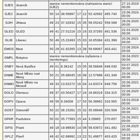
stanice nemonitorována (nahrazena stanicí
27.10.2019
GJES
Jeseník
GJE2)
00:00
23.06.2024
GJE2
Jeseník
50
14
38.56897
17
12
52.42692
465.740
00:00
28.06.2020
GJIH
Jihlava
49
23
37.32932
15
35
58.05242
559.598
00:00
22.03.2026
GLED
GLED
49
41
27.01216
15
16
33.37265
461.536
00:00
20.06.2021
GLIB
Liberec
50
46
15.22493
15
03
16.65384
431.399
00:00
23.06.2024
GMOS
Most
50
29
41.92265
13
38
59.69067
403.441
00:00
stanice nemonitorována (vyřazena z
30.04.2023
GMPL
Rokytno
monitoringu)
00:00
03.07.2022
GNBY
Nová Bystřice
49
01
8.38142
15
05
39.56848
648.030
00:00
Nové Město nad
20.06.2021
GNME
50
21
35.68045
16
09
12.57988
431.348
Metuj
00:00
Nové Město na
20.06.2021
GNMO
49
33
13.62272
16
04
14.83374
649.756
Moravě
00:00
22.06.2025
GOLO
Olomouc
49
37
43.50427
17
24
16.86319
334.315
00:00
18.03.2018
GOPV
Opava
49
56
9.34008
17
53
56.39962
316.565
00:00
20.06.2021
GOST
Ostroměř
50
22
36.15281
15
32
35.08948
320.509
00:00
20.06.2021
GPAR
Pardubice
50
02
35.77583
15
44
3.29965
270.657
00:00
22.06.2025
GPIS
Písek
49
18
19.98830
14
08
58.63972
441.482
00:00
18.03.2018
GPLZ
Plzeň
49
42
42.68992
13
22
51.49877
403.420
00:00