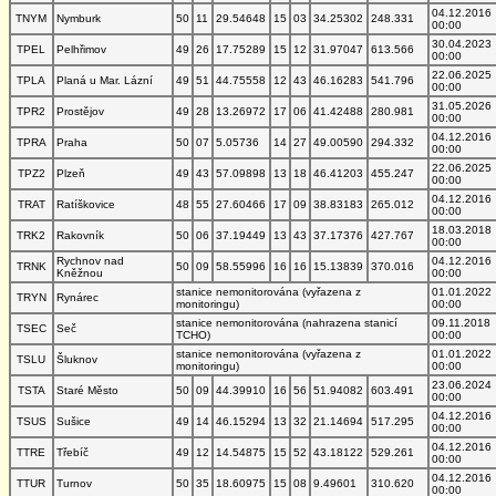
04.12.2016
TNYM
Nymburk
50
11
29.54648
15
03
34.25302
248.331
00:00
30.04.2023
TPEL
Pelhřimov
49
26
17.75289
15
12
31.97047
613.566
00:00
22.06.2025
TPLA
Planá u Mar. Lázní
49
51
44.75558
12
43
46.16283
541.796
00:00
31.05.2026
TPR2
Prostějov
49
28
13.26972
17
06
41.42488
280.981
00:00
04.12.2016
TPRA
Praha
50
07
5.05736
14
27
49.00590
294.332
00:00
22.06.2025
TPZ2
Plzeň
49
43
57.09898
13
18
46.41203
455.247
00:00
04.12.2016
TRAT
Ratíškovice
48
55
27.60466
17
09
38.83183
265.012
00:00
18.03.2018
TRK2
Rakovník
50
06
37.19449
13
43
37.17376
427.767
00:00
Rychnov nad
04.12.2016
TRNK
50
09
58.55996
16
16
15.13839
370.016
Kněžnou
00:00
stanice nemonitorována (vyřazena z
01.01.2022
TRYN
Rynárec
monitoringu)
00:00
stanice nemonitorována (nahrazena stanicí
09.11.2018
TSEC
Seč
TCHO)
00:00
stanice nemonitorována (vyřazena z
01.01.2022
TSLU
Šluknov
monitoringu)
00:00
23.06.2024
TSTA
Staré Město
50
09
44.39910
16
56
51.94082
603.491
00:00
04.12.2016
TSUS
Sušice
49
14
46.15294
13
32
21.14694
517.295
00:00
04.12.2016
TTRE
Třebíč
49
12
14.54875
15
52
43.18122
529.261
00:00
04.12.2016
TTUR
Turnov
50
35
18.60975
15
08
9.49601
310.620
00:00