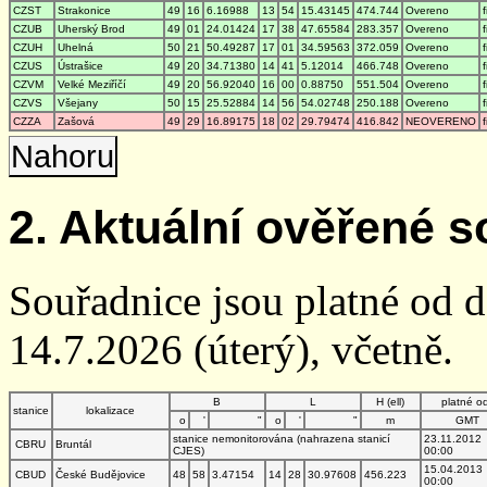
CZST
Strakonice
49
16
6.16988
13
54
15.43145
474.744
Overeno
CZUB
Uherský Brod
49
01
24.01424
17
38
47.65584
283.357
Overeno
CZUH
Uhelná
50
21
50.49287
17
01
34.59563
372.059
Overeno
CZUS
Ústrašice
49
20
34.71380
14
41
5.12014
466.748
Overeno
CZVM
Velké Meziříčí
49
20
56.92040
16
00
0.88750
551.504
Overeno
CZVS
Všejany
50
15
25.52884
14
56
54.02748
250.188
Overeno
CZZA
Zašová
49
29
16.89175
18
02
29.79474
416.842
NEOVERENO
Nahoru
2. Aktuální ověřené s
Souřadnice jsou platné od 
14.7.2026 (úterý), včetně.
B
L
H (ell)
platné o
stanice
lokalizace
o
'
"
o
'
"
m
GMT
stanice nemonitorována (nahrazena stanicí
23.11.2012
CBRU
Bruntál
CJES)
00:00
15.04.2013
CBUD
České Budějovice
48
58
3.47154
14
28
30.97608
456.223
00:00