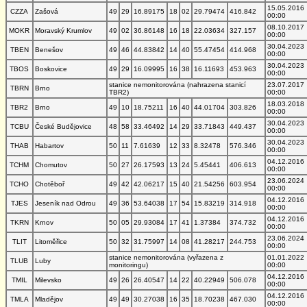
15.05.2016
CZZA
Zašová
49
29
16.89175
18
02
29.79474
416.842
00:00
08.10.2017
MOKR
Moravský Krumlov
49
02
36.86148
16
18
22.03634
327.157
00:00
30.04.2023
TBEN
Benešov
49
46
44.83842
14
40
55.47454
414.968
00:00
30.04.2023
TBOS
Boskovice
49
29
16.09995
16
38
16.11693
453.963
00:00
stanice nemonitorována (nahrazena stanicí
23.07.2017
TBRN
Brno
TBR2)
00:00
18.03.2018
TBR2
Brno
49
10
18.75211
16
40
44.01704
303.826
00:00
30.04.2023
TCBU
České Budějovice
48
58
33.46492
14
29
33.71843
449.437
00:00
30.04.2023
THAB
Habartov
50
11
7.61639
12
33
8.32478
576.346
00:00
04.12.2016
TCHM
Chomutov
50
27
26.17593
13
24
5.45441
406.613
00:00
23.06.2024
TCHO
Chotěboř
49
42
42.06217
15
40
21.54256
603.954
00:00
04.12.2016
TJES
Jeseník nad Odrou
49
36
53.64038
17
54
15.83219
314.918
00:00
04.12.2016
TKRN
Krnov
50
05
29.93084
17
41
1.37384
374.732
00:00
23.06.2024
TLIT
Litoměřice
50
32
31.75997
14
08
41.28217
244.753
00:00
stanice nemonitorována (vyřazena z
01.01.2022
TLUB
Luby
monitoringu)
00:00
04.12.2016
TMIL
Milevsko
49
26
26.40547
14
22
40.22949
506.078
00:00
04.12.2016
TMLA
Mladějov
49
49
30.27038
16
35
18.70238
467.030
00:00