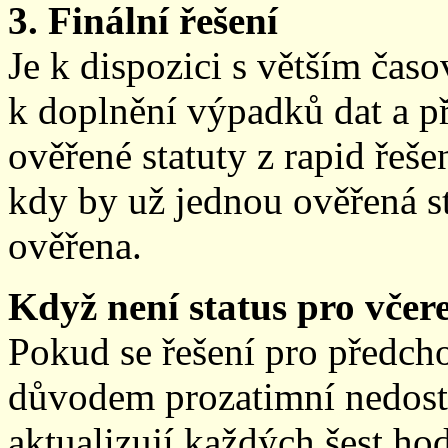
3. Finální řešení
Je k dispozici s větším ča
k doplnění výpadků dat a př
ověřené statuty z rapid řeše
kdy by už jednou ověřená st
ověřena.
Když není status pro včere
Pokud se řešení pro předch
důvodem prozatimní nedostup
aktualizují každých šest h