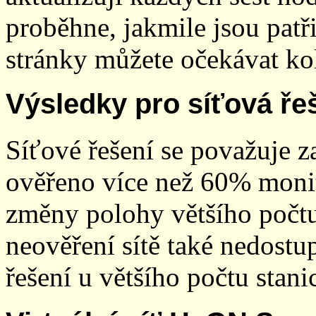
proběhne, jakmile jsou patř
stránky můžete očekávat kol
Výsledky pro síťová ře
Síťové řešení se považuje z
ověřeno více než 60% monit
změny polohy většího počt
neověření sítě také nedostu
řešení u většího počtu stani