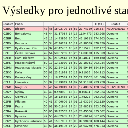
Výsledky pro jednotlivé stan
Stanice
Popis
B
L
H (ell.)
Status
CZBC
Břeclav
48
45
15.02799
16
53
23.74339
216.647
NEOVERENO
CZBO
Bohdalovice
48
44
31.37084
14
17
11.04473
683.268
Overeno
CZBR
Brno
49
12
14.43896
16
36
42.19913
274.203
Overeno
CZBV
Broumov
50
34
47.26289
16
19
43.98589
478.850
Overeno
CZBY
Bystřice nad Olší
49
37
47.42437
18
44
2.01592
432.177
Overeno
CZCT
Česká Třebová
49
54
53.87265
16
26
14.33870
415.369
Overeno
CZHB
Horní Břečkov
48
53
21.92543
15
54
0.34834
459.450
Overeno
CZHK
Hradec Králové
50
13
13.23970
15
52
23.18951
293.034
Overeno
CZHM
Hradec nad Moravicí
49
52
22.24422
17
52
53.59436
354.384
Overeno
CZKO
Kolín
50
01
23.91978
15
12
9.81069
264.313
Overeno
CZKV
Karlovy Vary
50
14
16.27589
12
50
27.23502
461.689
Overeno
CZLT
Litoměřice
50
32
17.19849
14
07
51.91620
233.929
Overeno
CZNB
Nový Bor
50
45
54.19049
14
33
12.48835
428.634
NEOVERENO
CZNY
Nýřany
49
43
0.55892
13
13
8.40634
392.924
Overeno
CZOL
Olomouc
49
34
16.13468
17
15
1.45223
263.293
Overeno
CZPB
Příbram
49
41
37.96606
14
01
13.63254
602.120
Overeno
CZPR
Praha
50
01
50.61949
14
24
27.98583
253.545
Overeno
CZRA
Rakovník
50
05
38.72555
13
43
26.45560
425.502
Overeno
CZRV
Rýmařov
49
55
44.02635
17
16
25.66194
667.985
Overeno
CZRY
Rychnov u Jablonce
50
41
15.07901
15
08
39.99453
488.444
Overeno
CZSL
Slavonice
48
59
46.49105
15
20
46.94760
576.913
Overeno