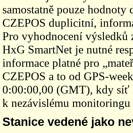
samostatně pouze hodnoty den
CZEPOS duplicitní, inform
Pro vyhodnocení výsledků z
HxG SmartNet je nutné resp
informace platné pro „mateř
CZEPOS a to od GPS-week 2
0:00:00,00 (GMT), kdy sí
k nezávislému monitoringu 
Stanice vedené jako ne