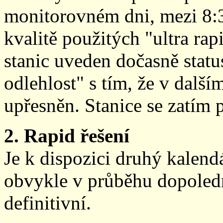
monitorovném dni, mezi 8:
kvalitě použitých "ultra ra
stanic uveden dočasně stat
odlehlost" s tím, že v další
upřesněn. Stanice se zatím
2. Rapid řešení
Je k dispozici druhý kalen
obvykle v průběhu dopoledne
definitivní.