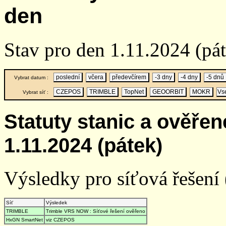
den
Stav pro den 1.11.2024 (p
poslední
včera
předevčírem
-3 dny
-4 dny
-5 dnů
Vybrat datum :
CZEPOS
TRIMBLE
TopNet
GEOORBIT
MOKR
Vs
Vybrat síť :
Statuty stanic a ověře
1.11.2024 (pátek)
Výsledky pro síťová řešení (
Síť
Výsledek
TRIMBLE
Trimble VRS NOW : Síťové řešení ověřeno
HxGN SmartNet
viz CZEPOS