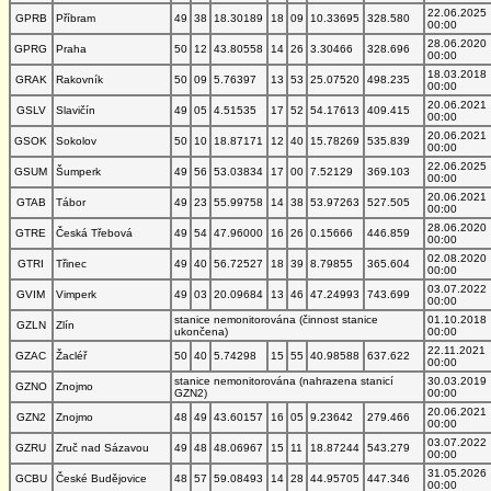
22.06.2025
GPRB
Příbram
49
38
18.30189
18
09
10.33695
328.580
00:00
28.06.2020
GPRG
Praha
50
12
43.80558
14
26
3.30466
328.696
00:00
18.03.2018
GRAK
Rakovník
50
09
5.76397
13
53
25.07520
498.235
00:00
20.06.2021
GSLV
Slavičín
49
05
4.51535
17
52
54.17613
409.415
00:00
20.06.2021
GSOK
Sokolov
50
10
18.87171
12
40
15.78269
535.839
00:00
22.06.2025
GSUM
Šumperk
49
56
53.03834
17
00
7.52129
369.103
00:00
20.06.2021
GTAB
Tábor
49
23
55.99758
14
38
53.97263
527.505
00:00
28.06.2020
GTRE
Česká Třebová
49
54
47.96000
16
26
0.15666
446.859
00:00
02.08.2020
GTRI
Třinec
49
40
56.72527
18
39
8.79855
365.604
00:00
03.07.2022
GVIM
Vimperk
49
03
20.09684
13
46
47.24993
743.699
00:00
stanice nemonitorována (činnost stanice
01.10.2018
GZLN
Zlín
ukončena)
00:00
22.11.2021
GZAC
Žacléř
50
40
5.74298
15
55
40.98588
637.622
00:00
stanice nemonitorována (nahrazena stanicí
30.03.2019
GZNO
Znojmo
GZN2)
00:00
20.06.2021
GZN2
Znojmo
48
49
43.60157
16
05
9.23642
279.466
00:00
03.07.2022
GZRU
Zruč nad Sázavou
49
48
48.06967
15
11
18.87244
543.279
00:00
31.05.2026
GCBU
České Budějovice
48
57
59.08493
14
28
44.95705
447.346
00:00