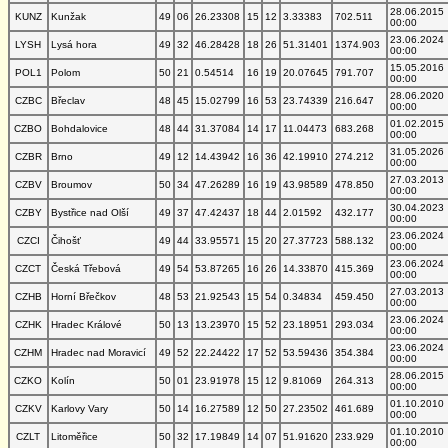
28.06.2015
KUNZ
Kunžak
49
06
26.23308
15
12
3.33383
702.511
00:00
23.06.2024
LYSH
Lysá hora
49
32
46.28428
18
26
51.31401
1374.903
00:00
15.05.2016
POL1
Polom
50
21
0.54514
16
19
20.07645
791.707
00:00
28.06.2020
CZBC
Břeclav
48
45
15.02799
16
53
23.74339
216.647
00:00
01.02.2015
CZBO
Bohdalovice
48
44
31.37084
14
17
11.04473
683.268
00:00
31.05.2026
CZBR
Brno
49
12
14.43942
16
36
42.19910
274.212
00:00
27.03.2013
CZBV
Broumov
50
34
47.26289
16
19
43.98589
478.850
00:00
30.04.2023
CZBY
Bystřice nad Olší
49
37
47.42437
18
44
2.01592
432.177
00:00
23.06.2024
CZCI
Čihošť
49
44
33.95571
15
20
27.37723
588.132
00:00
23.06.2024
CZCT
Česká Třebová
49
54
53.87265
16
26
14.33870
415.369
00:00
27.03.2013
CZHB
Horní Břečkov
48
53
21.92543
15
54
0.34834
459.450
00:00
23.06.2024
CZHK
Hradec Králové
50
13
13.23970
15
52
23.18951
293.034
00:00
23.06.2024
CZHM
Hradec nad Moravicí
49
52
22.24422
17
52
53.59436
354.384
00:00
28.06.2015
CZKO
Kolín
50
01
23.91978
15
12
9.81069
264.313
00:00
01.10.2010
CZKV
Karlovy Vary
50
14
16.27589
12
50
27.23502
461.689
00:00
01.10.2010
CZLT
Litoměřice
50
32
17.19849
14
07
51.91620
233.929
00:00