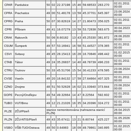
02.01.2011
CPAR
Pardubice
50
02
22.37198
15
46
59.68533
283.270
00:00
23.06.2024
CPRA
Prachatice
49
00
51.48178
13
59
45.37701
645.397
00:00
02.01.2011
CPRG
Praha
50
07
30.82619
14
27
21.80473
356.025
00:00
30.04.2023
CPRI
Příbram
49
41
16.07279
13
59
53.72838
583.675
00:00
28.06.2020
CRAK
Rakovník
50
06
8.60182
13
43
45.25330
381.872
00:00
02.01.2011
CSUM
Šumperk
49
57
53.16941
16
58
51.44527
378.365
00:00
01.02.2015
CSVI
Svitavy
49
45
28.15413
16
28
16.70846
498.442
00:00
02.01.2011
CTAB
Tábor
49
24
35.26837
14
40
48.78739
496.233
00:00
23.06.2024
CTRU
Trutnov
50
33
45.51706
15
54
30.41233
478.595
00:00
02.01.2011
CVSE
Vsetín
49
20
16.84132
17
59
27.64664
407.325
00:00
23.06.2024
CZNO
Znojmo
48
51
50.52628
16
02
21.03940
373.844
00:00
02.01.2011
GOPE
Pecný/Ondřejov
49
54
49.32664
14
47
8.22564
592.602
00:00
02.01.2011
TUBO
VUT/Brno
49
12
21.21026
16
35
34.20396
324.272
00:00
stanice nemonitorována (nahrazena stanicí
26.04.2015
PLZE
ZČU/Plzeň
PLZN)
00:00
31.05.2026
PLZN
ZČU-NTIS/Plzeň
49
43
35.67411
13
21
6.60744
425.227
00:00
01.02.2015
VSBO
VŠB-TUO/Ostrava
49
50
0.64983
18
09
49.79861
340.895
00:00