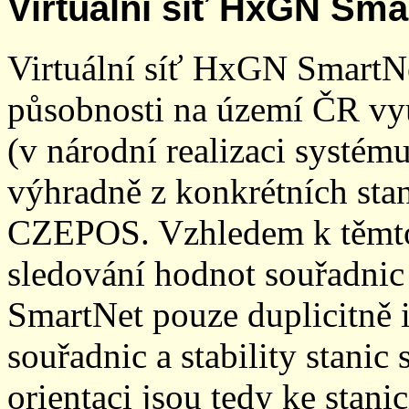
Virtuální síť HxGN Sma
Virtuální síť HxGN SmartN
působnosti na území ČR vyu
(v národní realizaci systé
výhradně z konkrétních stani
CZEPOS. Vzhledem k těmto
sledování hodnot souřadnic 
SmartNet pouze duplicitně
souřadnic a stability stani
orientaci jsou tedy ke sta