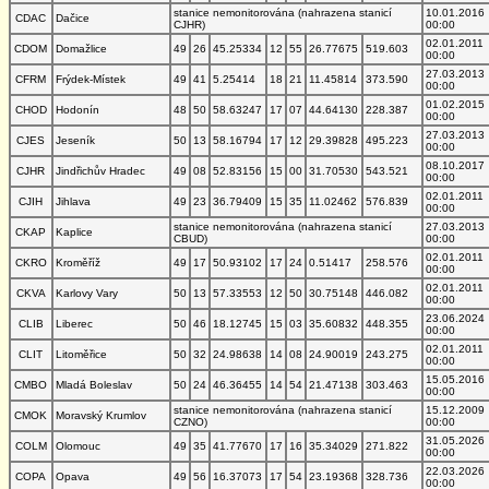
stanice nemonitorována (nahrazena stanicí
10.01.2016
CDAC
Dačice
CJHR)
00:00
02.01.2011
CDOM
Domažlice
49
26
45.25334
12
55
26.77675
519.603
00:00
27.03.2013
CFRM
Frýdek-Místek
49
41
5.25414
18
21
11.45814
373.590
00:00
01.02.2015
CHOD
Hodonín
48
50
58.63247
17
07
44.64130
228.387
00:00
27.03.2013
CJES
Jeseník
50
13
58.16794
17
12
29.39828
495.223
00:00
08.10.2017
CJHR
Jindřichův Hradec
49
08
52.83156
15
00
31.70530
543.521
00:00
02.01.2011
CJIH
Jihlava
49
23
36.79409
15
35
11.02462
576.839
00:00
stanice nemonitorována (nahrazena stanicí
27.03.2013
CKAP
Kaplice
CBUD)
00:00
02.01.2011
CKRO
Kroměříž
49
17
50.93102
17
24
0.51417
258.576
00:00
02.01.2011
CKVA
Karlovy Vary
50
13
57.33553
12
50
30.75148
446.082
00:00
23.06.2024
CLIB
Liberec
50
46
18.12745
15
03
35.60832
448.355
00:00
02.01.2011
CLIT
Litoměřice
50
32
24.98638
14
08
24.90019
243.275
00:00
15.05.2016
CMBO
Mladá Boleslav
50
24
46.36455
14
54
21.47138
303.463
00:00
stanice nemonitorována (nahrazena stanicí
15.12.2009
CMOK
Moravský Krumlov
CZNO)
00:00
31.05.2026
COLM
Olomouc
49
35
41.77670
17
16
35.34029
271.822
00:00
22.03.2026
COPA
Opava
49
56
16.37073
17
54
23.19368
328.736
00:00