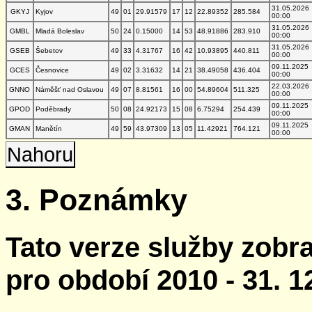
31.05.2026
GKYJ
Kyjov
49
01
29.91579
17
12
22.89352
285.584
00:00
31.05.2026
GMBL
Mladá Boleslav
50
24
0.15000
14
53
48.91886
283.910
00:00
31.05.2026
GSEB
Šebetov
49
33
4.31767
16
42
10.93895
440.811
00:00
09.11.2025
GCES
Česnovice
49
02
3.31632
14
21
38.49058
436.404
00:00
22.03.2026
GNNO
Náměšť nad Oslavou
49
07
8.81561
16
00
54.89604
511.325
00:00
09.11.2025
GPOD
Poděbrady
50
08
24.92173
15
08
6.75294
254.439
00:00
09.11.2025
GMAN
Manětín
49
59
43.97309
13
05
11.42921
764.121
00:00
Nahoru
3. Poznámky
Tato verze služby zobr
pro období 2010 - 31. 1