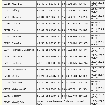
15.05.2016
CZNB
Nový Bor
50
45
54.19049
14
33
12.48835
428.634
00:00
01.10.2010
CZNY
Nýřany
49
43
0.55892
13
13
8.40634
392.924
00:00
23.06.2024
CZOL
Olomouc
49
34
16.13468
17
15
1.45223
263.293
00:00
01.10.2010
CZPB
Příbram
49
41
37.96606
14
01
13.63254
602.120
00:00
23.06.2024
CZPR
Praha
50
01
50.61949
14
24
27.98583
253.545
00:00
01.10.2010
CZRA
Rakovník
50
05
38.72555
13
43
26.45560
425.502
00:00
15.05.2016
CZRV
Rýmařov
49
55
44.02635
17
16
25.66194
667.985
00:00
27.03.2013
CZRY
Rychnov u Jablonce
50
41
15.07901
15
08
39.99453
488.444
00:00
22.06.2025
CZSL
Slavonice
48
59
46.49109
15
20
46.94730
576.923
00:00
20.06.2021
CZST
Strakonice
49
16
6.16988
13
54
15.43145
474.744
00:00
27.03.2013
CZUB
Uherský Brod
49
01
24.01424
17
38
47.65584
283.357
00:00
08.10.2017
CZUH
Uhelná
50
21
50.49287
17
01
34.59563
372.059
00:00
01.10.2010
CZUS
Ústrašice
49
20
34.71380
14
41
5.12014
466.748
00:00
15.05.2016
CZVM
Velké Meziříčí
49
20
56.92040
16
00
0.88750
551.504
00:00
23.06.2024
CZVS
Všejany
50
15
25.52884
14
56
54.02748
250.188
00:00
stanice nemonitorována (nahrazena stanicí
12.03.2023
CZVZ
Veselý Žďár
CZCI)
00:00