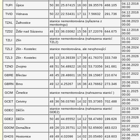
04.12.2016
TUPI
Úpice
50
30
25.67415
16
00
39.35576
468.105
00:00
04.12.2016
TVID
Vidnava
50
22
22.53431
17
11
7.56632
291.736
00:00
stanice nemonitorována (vyřazena z
06.08.2023
TZAL
Žalhostice
monitoringu)
00:00
04.12.2016
TZD2
Žďár nad Sázavou
49
33
36.03082
15
56
37.22076
644.675
00:00
stanice nemonitorována (nahrazena stanicí
01.01.2022
TZLI
Zlín
TZL2)
00:00
25.08.2024
TZL2
Zlín - Kostelec
stanice monitorována, ale nevyhovující
00:00
31.05.2026
TZL3
Zlín - Kostelec
49
13
16.39339
17
39
41.76370
333.749
00:00
28.06.2020
TZNO
Znojmo
48
51
54.48922
16
02
53.73356
341.681
00:00
03.07.2022
GBRE
Břeclav
48
45
28.48601
16
53
39.15967
210.674
00:00
20.06.2021
GBRN
Brno
49
12
4.25267
16
36
43.76662
273.346
00:00
09.11.2025
GCIM
Čimelice
stanice nemonitorována (nahrazena stanicí )
00:00
20.06.2021
GCET
Cetviny
48
36
56.03780
14
32
55.37365
702.488
00:00
stanice nemonitorována (nahrazena stanicí
22.03.2026
GDEC
Děčín
GDE2)
00:00
22.03.2026
GDE2
Děčín
50
46
44.65552
14
12
58.47460
199.626
00:00
03.07.2022
GDOM
Domažlice
49
26
23.35751
12
55
52.65600
483.023
00:00
22.06.2025
GHOS
Hostomice
49
49
4.02096
14
02
20.05460
418.603
00:00