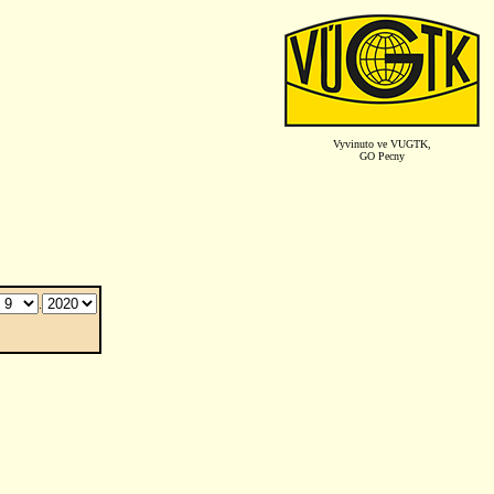
Vyvinuto ve VUGTK,
GO Pecny
.