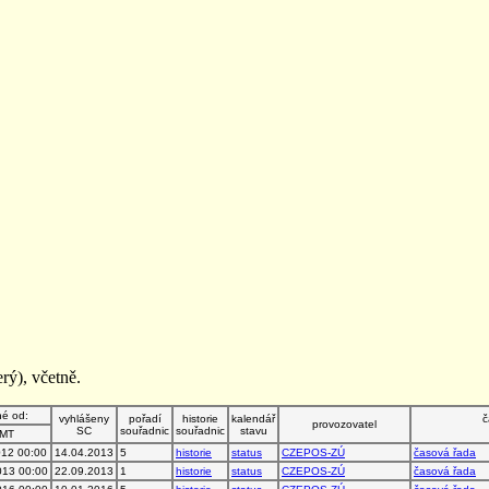
rý), včetně.
né od:
vyhlášeny
pořadí
historie
kalendář
č
provozovatel
SC
souřadnic
souřadnic
stavu
MT
012 00:00
14.04.2013
5
historie
status
CZEPOS-ZÚ
časová řada
013 00:00
22.09.2013
1
historie
status
CZEPOS-ZÚ
časová řada