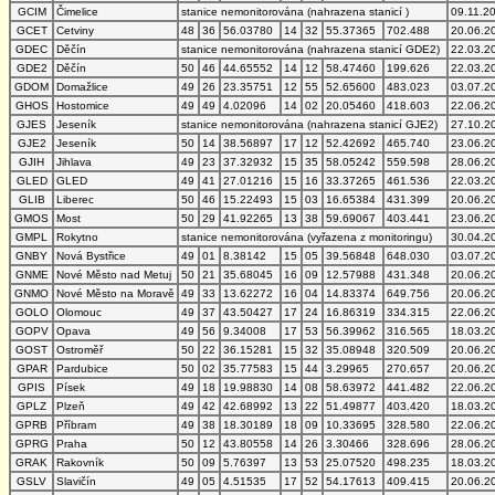
GCIM
Čimelice
stanice nemonitorována (nahrazena stanicí )
09.11.2
GCET
Cetviny
48
36
56.03780
14
32
55.37365
702.488
20.06.2
GDEC
Děčín
stanice nemonitorována (nahrazena stanicí GDE2)
22.03.2
GDE2
Děčín
50
46
44.65552
14
12
58.47460
199.626
22.03.2
GDOM
Domažlice
49
26
23.35751
12
55
52.65600
483.023
03.07.2
GHOS
Hostomice
49
49
4.02096
14
02
20.05460
418.603
22.06.2
GJES
Jeseník
stanice nemonitorována (nahrazena stanicí GJE2)
27.10.2
GJE2
Jeseník
50
14
38.56897
17
12
52.42692
465.740
23.06.2
GJIH
Jihlava
49
23
37.32932
15
35
58.05242
559.598
28.06.2
GLED
GLED
49
41
27.01216
15
16
33.37265
461.536
22.03.2
GLIB
Liberec
50
46
15.22493
15
03
16.65384
431.399
20.06.2
GMOS
Most
50
29
41.92265
13
38
59.69067
403.441
23.06.2
GMPL
Rokytno
stanice nemonitorována (vyřazena z monitoringu)
30.04.2
GNBY
Nová Bystřice
49
01
8.38142
15
05
39.56848
648.030
03.07.2
GNME
Nové Město nad Metuj
50
21
35.68045
16
09
12.57988
431.348
20.06.2
GNMO
Nové Město na Moravě
49
33
13.62272
16
04
14.83374
649.756
20.06.2
GOLO
Olomouc
49
37
43.50427
17
24
16.86319
334.315
22.06.2
GOPV
Opava
49
56
9.34008
17
53
56.39962
316.565
18.03.2
GOST
Ostroměř
50
22
36.15281
15
32
35.08948
320.509
20.06.2
GPAR
Pardubice
50
02
35.77583
15
44
3.29965
270.657
20.06.2
GPIS
Písek
49
18
19.98830
14
08
58.63972
441.482
22.06.2
GPLZ
Plzeň
49
42
42.68992
13
22
51.49877
403.420
18.03.2
GPRB
Příbram
49
38
18.30189
18
09
10.33695
328.580
22.06.2
GPRG
Praha
50
12
43.80558
14
26
3.30466
328.696
28.06.2
GRAK
Rakovník
50
09
5.76397
13
53
25.07520
498.235
18.03.2
GSLV
Slavičín
49
05
4.51535
17
52
54.17613
409.415
20.06.2