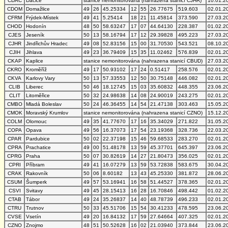
CDAC
Dačice
stanice nemonitorována (nahrazena stanicí CJHR)
10.01.2
CDOM
Domažlice
49
26
45.25334
12
55
26.77675
519.603
02.01.2
CFRM
Frýdek-Místek
49
41
5.25414
18
21
11.45814
373.590
27.03.2
CHOD
Hodonín
48
50
58.63247
17
07
44.64130
228.387
01.02.2
CJES
Jeseník
50
13
58.16794
17
12
29.39828
495.223
27.03.2
CJHR
Jindřichův Hradec
49
08
52.83156
15
00
31.70530
543.521
08.10.2
CJIH
Jihlava
49
23
36.79409
15
35
11.02462
576.839
02.01.2
CKAP
Kaplice
stanice nemonitorována (nahrazena stanicí CBUD)
27.03.2
CKRO
Kroměříž
49
17
50.93102
17
24
0.51417
258.576
02.01.2
CKVA
Karlovy Vary
50
13
57.33553
12
50
30.75148
446.082
02.01.2
CLIB
Liberec
50
46
18.12745
15
03
35.60832
448.355
23.06.2
CLIT
Litoměřice
50
32
24.98638
14
08
24.90019
243.275
02.01.2
CMBO
Mladá Boleslav
50
24
46.36455
14
54
21.47138
303.463
15.05.2
CMOK
Moravský Krumlov
stanice nemonitorována (nahrazena stanicí CZNO)
15.12.2
COLM
Olomouc
49
35
41.77670
17
16
35.34029
271.822
31.05.2
COPA
Opava
49
56
16.37073
17
54
23.19368
328.736
22.03.2
CPAR
Pardubice
50
02
22.37198
15
46
59.68533
283.270
02.01.2
CPRA
Prachatice
49
00
51.48178
13
59
45.37701
645.397
23.06.2
CPRG
Praha
50
07
30.82619
14
27
21.80473
356.025
02.01.2
CPRI
Příbram
49
41
16.07279
13
59
53.72838
583.675
30.04.2
CRAK
Rakovník
50
06
8.60182
13
43
45.25330
381.872
28.06.2
CSUM
Šumperk
49
57
53.16941
16
58
51.44527
378.365
02.01.2
CSVI
Svitavy
49
45
28.15413
16
28
16.70846
498.442
01.02.2
CTAB
Tábor
49
24
35.26837
14
40
48.78739
496.233
02.01.2
CTRU
Trutnov
50
33
45.51706
15
54
30.41233
478.595
23.06.2
CVSE
Vsetín
49
20
16.84132
17
59
27.64664
407.325
02.01.2
CZNO
Znojmo
48
51
50.52628
16
02
21.03940
373.844
23.06.2