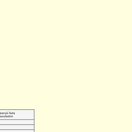
asová řada
souřadnic