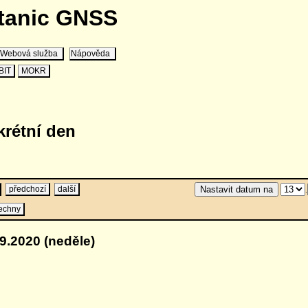
stanic GNSS
Webová služba
Nápověda
BIT
MOKR
krétní den
předchozí
další
.
echny
9.2020 (neděle)