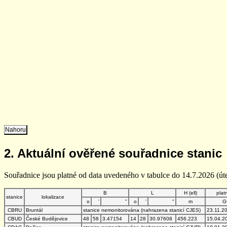
Nahoru
2. Aktuální ověřené souřadnice stanic
Souřadnice jsou platné od data uvedeného v tabulce do 14.7.2026 (úte
B
L
H (ell)
plat
stanice
lokalizace
o
'
"
o
'
"
m
G
CBRU
Bruntál
stanice nemonitorována (nahrazena stanicí CJES)
23.11.2
CBUD
České Budějovice
48
58
3.47154
14
28
30.97608
456.223
15.04.2