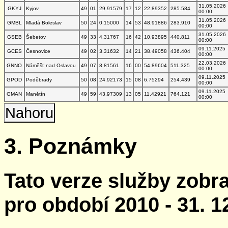
31.05.2026
GKYJ
Kyjov
49
01
29.91579
17
12
22.89352
285.584
00:00
31.05.2026
GMBL
Mladá Boleslav
50
24
0.15000
14
53
48.91886
283.910
00:00
31.05.2026
GSEB
Šebetov
49
33
4.31767
16
42
10.93895
440.811
00:00
09.11.2025
GCES
Česnovice
49
02
3.31632
14
21
38.49058
436.404
00:00
22.03.2026
GNNO
Náměšť nad Oslavou
49
07
8.81561
16
00
54.89604
511.325
00:00
09.11.2025
GPOD
Poděbrady
50
08
24.92173
15
08
6.75294
254.439
00:00
09.11.2025
GMAN
Manětín
49
59
43.97309
13
05
11.42921
764.121
00:00
Nahoru
3. Poznámky
Tato verze služby zobr
pro období 2010 - 31. 1