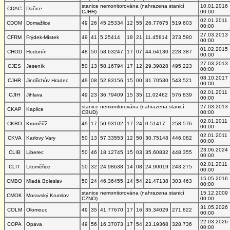
stanice nemonitorována (nahrazena stanicí
10.01.2016
CDAC
Dačice
CJHR)
00:00
02.01.2011
CDOM
Domažlice
49
26
45.25334
12
55
26.77675
519.603
00:00
27.03.2013
CFRM
Frýdek-Místek
49
41
5.25414
18
21
11.45814
373.590
00:00
01.02.2015
CHOD
Hodonín
48
50
58.63247
17
07
44.64130
228.387
00:00
27.03.2013
CJES
Jeseník
50
13
58.16794
17
12
29.39828
495.223
00:00
08.10.2017
CJHR
Jindřichův Hradec
49
08
52.83156
15
00
31.70530
543.521
00:00
02.01.2011
CJIH
Jihlava
49
23
36.79409
15
35
11.02462
576.839
00:00
stanice nemonitorována (nahrazena stanicí
27.03.2013
CKAP
Kaplice
CBUD)
00:00
02.01.2011
CKRO
Kroměříž
49
17
50.93102
17
24
0.51417
258.576
00:00
02.01.2011
CKVA
Karlovy Vary
50
13
57.33553
12
50
30.75148
446.082
00:00
23.06.2024
CLIB
Liberec
50
46
18.12745
15
03
35.60832
448.355
00:00
02.01.2011
CLIT
Litoměřice
50
32
24.98638
14
08
24.90019
243.275
00:00
15.05.2016
CMBO
Mladá Boleslav
50
24
46.36455
14
54
21.47138
303.463
00:00
stanice nemonitorována (nahrazena stanicí
15.12.2009
CMOK
Moravský Krumlov
CZNO)
00:00
31.05.2026
COLM
Olomouc
49
35
41.77670
17
16
35.34029
271.822
00:00
22.03.2026
COPA
Opava
49
56
16.37073
17
54
23.19368
328.736
00:00