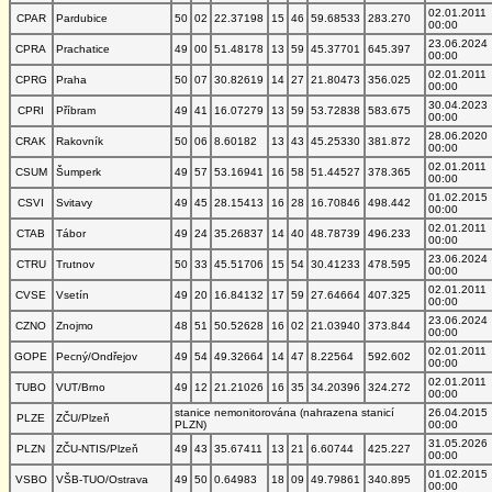
02.01.2011
CPAR
Pardubice
50
02
22.37198
15
46
59.68533
283.270
00:00
23.06.2024
CPRA
Prachatice
49
00
51.48178
13
59
45.37701
645.397
00:00
02.01.2011
CPRG
Praha
50
07
30.82619
14
27
21.80473
356.025
00:00
30.04.2023
CPRI
Příbram
49
41
16.07279
13
59
53.72838
583.675
00:00
28.06.2020
CRAK
Rakovník
50
06
8.60182
13
43
45.25330
381.872
00:00
02.01.2011
CSUM
Šumperk
49
57
53.16941
16
58
51.44527
378.365
00:00
01.02.2015
CSVI
Svitavy
49
45
28.15413
16
28
16.70846
498.442
00:00
02.01.2011
CTAB
Tábor
49
24
35.26837
14
40
48.78739
496.233
00:00
23.06.2024
CTRU
Trutnov
50
33
45.51706
15
54
30.41233
478.595
00:00
02.01.2011
CVSE
Vsetín
49
20
16.84132
17
59
27.64664
407.325
00:00
23.06.2024
CZNO
Znojmo
48
51
50.52628
16
02
21.03940
373.844
00:00
02.01.2011
GOPE
Pecný/Ondřejov
49
54
49.32664
14
47
8.22564
592.602
00:00
02.01.2011
TUBO
VUT/Brno
49
12
21.21026
16
35
34.20396
324.272
00:00
stanice nemonitorována (nahrazena stanicí
26.04.2015
PLZE
ZČU/Plzeň
PLZN)
00:00
31.05.2026
PLZN
ZČU-NTIS/Plzeň
49
43
35.67411
13
21
6.60744
425.227
00:00
01.02.2015
VSBO
VŠB-TUO/Ostrava
49
50
0.64983
18
09
49.79861
340.895
00:00