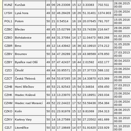
28.06.2015
KUNZ
Kunžak
49
06
26.23308
15
12
3.33383
702.511
00:00
23.06.2024
LYSH
Lysá hora
49
32
46.28428
18
26
51.31401
1374.903
00:00
15.05.2016
POL1
Polom
50
21
0.54514
16
19
20.07645
791.707
00:00
28.06.2020
CZBC
Břeclav
48
45
15.02799
16
53
23.74339
216.647
00:00
01.02.2015
CZBO
Bohdalovice
48
44
31.37084
14
17
11.04473
683.268
00:00
31.05.2026
CZBR
Brno
49
12
14.43942
16
36
42.19910
274.212
00:00
27.03.2013
CZBV
Broumov
50
34
47.26289
16
19
43.98589
478.850
00:00
30.04.2023
CZBY
Bystřice nad Olší
49
37
47.42437
18
44
2.01592
432.177
00:00
23.06.2024
CZCI
Čihošť
49
44
33.95571
15
20
27.37723
588.132
00:00
23.06.2024
CZCT
Česká Třebová
49
54
53.87265
16
26
14.33870
415.369
00:00
27.03.2013
CZHB
Horní Břečkov
48
53
21.92543
15
54
0.34834
459.450
00:00
23.06.2024
CZHK
Hradec Králové
50
13
13.23970
15
52
23.18951
293.034
00:00
23.06.2024
CZHM
Hradec nad Moravicí
49
52
22.24422
17
52
53.59436
354.384
00:00
28.06.2015
CZKO
Kolín
50
01
23.91978
15
12
9.81069
264.313
00:00
01.10.2010
CZKV
Karlovy Vary
50
14
16.27589
12
50
27.23502
461.689
00:00
01.10.2010
CZLT
Litoměřice
50
32
17.19849
14
07
51.91620
233.929
00:00