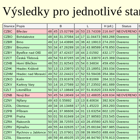
Výsledky pro jednotlivé stan
Stanice
Popis
B
L
H (ell.)
Status
CZBC
Břeclav
48
45
15.02799
16
53
23.74339
216.647
NEOVERENO
CZBO
Bohdalovice
48
44
31.37084
14
17
11.04473
683.268
Overeno
CZBR
Brno
49
12
14.43896
16
36
42.19913
274.203
Overeno
CZBV
Broumov
50
34
47.26289
16
19
43.98589
478.850
Overeno
CZBY
Bystřice nad Olší
49
37
47.42437
18
44
2.01592
432.177
Overeno
CZCT
Česká Třebová
49
54
53.87265
16
26
14.33870
415.369
Overeno
CZHB
Horní Břečkov
48
53
21.92543
15
54
0.34834
459.450
Overeno
CZHK
Hradec Králové
50
13
13.23970
15
52
23.18951
293.034
Overeno
CZHM
Hradec nad Moravicí
49
52
22.24422
17
52
53.59436
354.384
Overeno
CZKO
Kolín
50
01
23.91978
15
12
9.81069
264.313
Overeno
CZKV
Karlovy Vary
50
14
16.27589
12
50
27.23502
461.689
Overeno
CZLT
Litoměřice
50
32
17.19849
14
07
51.91620
233.929
Overeno
CZNB
Nový Bor
50
45
54.19049
14
33
12.48835
428.634
NEOVERENO
CZNY
Nýřany
49
43
0.55892
13
13
8.40634
392.924
Overeno
CZOL
Olomouc
49
34
16.13468
17
15
1.45223
263.293
Overeno
CZPB
Příbram
49
41
37.96606
14
01
13.63254
602.120
Overeno
CZPR
Praha
50
01
50.61949
14
24
27.98583
253.545
Overeno
CZRA
Rakovník
50
05
38.72555
13
43
26.45560
425.502
Overeno
CZRV
Rýmařov
49
55
44.02635
17
16
25.66194
667.985
Overeno
CZRY
Rychnov u Jablonce
50
41
15.07901
15
08
39.99453
488.444
Overeno
CZSL
Slavonice
48
59
46.49105
15
20
46.94760
576.913
Overeno