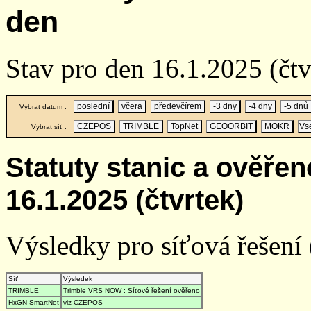
den
Stav pro den 16.1.2025 (čt
poslední
včera
předevčírem
-3 dny
-4 dny
-5 dnů
Vybrat datum :
CZEPOS
TRIMBLE
TopNet
GEOORBIT
MOKR
Vs
Vybrat síť :
Statuty stanic a ověře
16.1.2025 (čtvrtek)
Výsledky pro síťová řešení (
Síť
Výsledek
TRIMBLE
Trimble VRS NOW : Síťové řešení ověřeno
HxGN SmartNet
viz CZEPOS