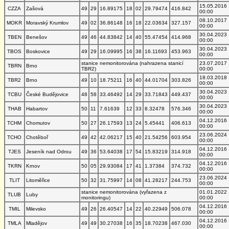
15.05.2016
CZZA
Zašová
49
29
16.89175
18
02
29.79474
416.842
00:00
08.10.2017
MOKR
Moravský Krumlov
49
02
36.86148
16
18
22.03634
327.157
00:00
30.04.2023
TBEN
Benešov
49
46
44.83842
14
40
55.47454
414.968
00:00
30.04.2023
TBOS
Boskovice
49
29
16.09995
16
38
16.11693
453.963
00:00
stanice nemonitorována (nahrazena stanicí
23.07.2017
TBRN
Brno
TBR2)
00:00
18.03.2018
TBR2
Brno
49
10
18.75211
16
40
44.01704
303.826
00:00
30.04.2023
TCBU
České Budějovice
48
58
33.46492
14
29
33.71843
449.437
00:00
30.04.2023
THAB
Habartov
50
11
7.61639
12
33
8.32478
576.346
00:00
04.12.2016
TCHM
Chomutov
50
27
26.17593
13
24
5.45441
406.613
00:00
23.06.2024
TCHO
Chotěboř
49
42
42.06217
15
40
21.54256
603.954
00:00
04.12.2016
TJES
Jeseník nad Odrou
49
36
53.64038
17
54
15.83219
314.918
00:00
04.12.2016
TKRN
Krnov
50
05
29.93084
17
41
1.37384
374.732
00:00
23.06.2024
TLIT
Litoměřice
50
32
31.75997
14
08
41.28217
244.753
00:00
stanice nemonitorována (vyřazena z
01.01.2022
TLUB
Luby
monitoringu)
00:00
04.12.2016
TMIL
Milevsko
49
26
26.40547
14
22
40.22949
506.078
00:00
04.12.2016
TMLA
Mladějov
49
49
30.27038
16
35
18.70238
467.030
00:00