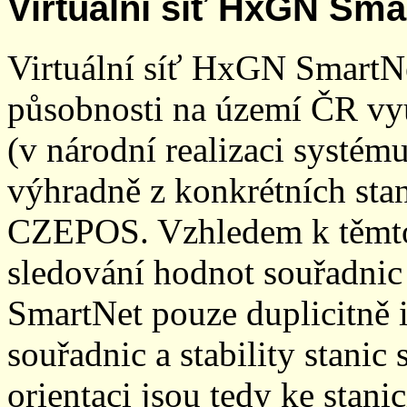
Virtuální síť HxGN Sma
Virtuální síť HxGN SmartN
působnosti na území ČR vyu
(v národní realizaci systé
výhradně z konkrétních stani
CZEPOS. Vzhledem k těmto
sledování hodnot souřadnic 
SmartNet pouze duplicitně
souřadnic a stability stani
orientaci jsou tedy ke sta