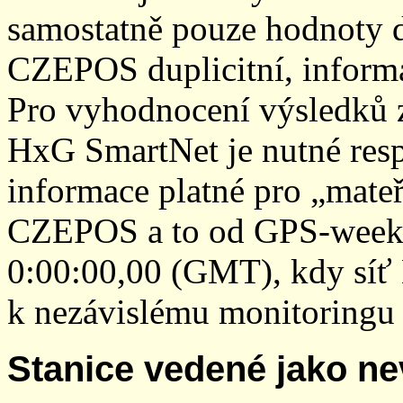
samostatně pouze hodnoty den
CZEPOS duplicitní, inform
Pro vyhodnocení výsledků z
HxG SmartNet je nutné resp
informace platné pro „mateř
CZEPOS a to od GPS-week 2
0:00:00,00 (GMT), kdy sí
k nezávislému monitoringu 
Stanice vedené jako ne