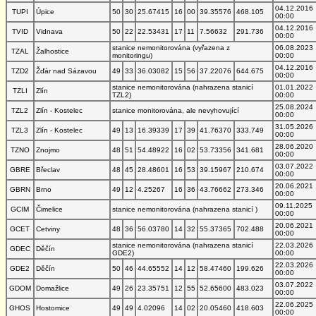
04.12.2016
TUPI
Úpice
50
30
25.67415
16
00
39.35576
468.105
00:00
04.12.2016
TVID
Vidnava
50
22
22.53431
17
11
7.56632
291.736
00:00
stanice nemonitorována (vyřazena z
06.08.2023
TZAL
Žalhostice
monitoringu)
00:00
04.12.2016
TZD2
Žďár nad Sázavou
49
33
36.03082
15
56
37.22076
644.675
00:00
stanice nemonitorována (nahrazena stanicí
01.01.2022
TZLI
Zlín
TZL2)
00:00
25.08.2024
TZL2
Zlín - Kostelec
stanice monitorována, ale nevyhovující
00:00
31.05.2026
TZL3
Zlín - Kostelec
49
13
16.39339
17
39
41.76370
333.749
00:00
28.06.2020
TZNO
Znojmo
48
51
54.48922
16
02
53.73356
341.681
00:00
03.07.2022
GBRE
Břeclav
48
45
28.48601
16
53
39.15967
210.674
00:00
20.06.2021
GBRN
Brno
49
12
4.25267
16
36
43.76662
273.346
00:00
09.11.2025
GCIM
Čimelice
stanice nemonitorována (nahrazena stanicí )
00:00
20.06.2021
GCET
Cetviny
48
36
56.03780
14
32
55.37365
702.488
00:00
stanice nemonitorována (nahrazena stanicí
22.03.2026
GDEC
Děčín
GDE2)
00:00
22.03.2026
GDE2
Děčín
50
46
44.65552
14
12
58.47460
199.626
00:00
03.07.2022
GDOM
Domažlice
49
26
23.35751
12
55
52.65600
483.023
00:00
22.06.2025
GHOS
Hostomice
49
49
4.02096
14
02
20.05460
418.603
00:00