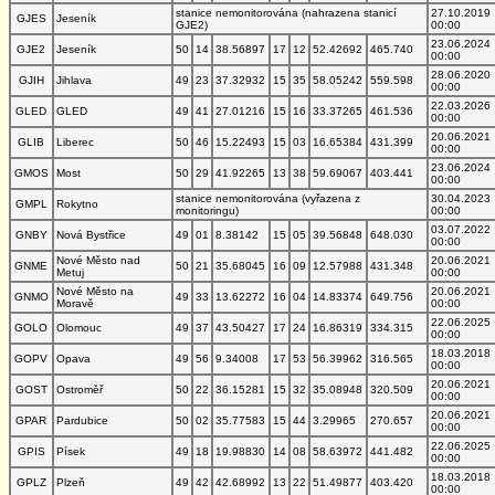
stanice nemonitorována (nahrazena stanicí
27.10.2019
GJES
Jeseník
GJE2)
00:00
23.06.2024
GJE2
Jeseník
50
14
38.56897
17
12
52.42692
465.740
00:00
28.06.2020
GJIH
Jihlava
49
23
37.32932
15
35
58.05242
559.598
00:00
22.03.2026
GLED
GLED
49
41
27.01216
15
16
33.37265
461.536
00:00
20.06.2021
GLIB
Liberec
50
46
15.22493
15
03
16.65384
431.399
00:00
23.06.2024
GMOS
Most
50
29
41.92265
13
38
59.69067
403.441
00:00
stanice nemonitorována (vyřazena z
30.04.2023
GMPL
Rokytno
monitoringu)
00:00
03.07.2022
GNBY
Nová Bystřice
49
01
8.38142
15
05
39.56848
648.030
00:00
Nové Město nad
20.06.2021
GNME
50
21
35.68045
16
09
12.57988
431.348
Metuj
00:00
Nové Město na
20.06.2021
GNMO
49
33
13.62272
16
04
14.83374
649.756
Moravě
00:00
22.06.2025
GOLO
Olomouc
49
37
43.50427
17
24
16.86319
334.315
00:00
18.03.2018
GOPV
Opava
49
56
9.34008
17
53
56.39962
316.565
00:00
20.06.2021
GOST
Ostroměř
50
22
36.15281
15
32
35.08948
320.509
00:00
20.06.2021
GPAR
Pardubice
50
02
35.77583
15
44
3.29965
270.657
00:00
22.06.2025
GPIS
Písek
49
18
19.98830
14
08
58.63972
441.482
00:00
18.03.2018
GPLZ
Plzeň
49
42
42.68992
13
22
51.49877
403.420
00:00