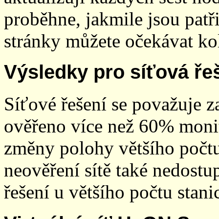
proběhne, jakmile jsou patř
stránky můžete očekávat kol
Výsledky pro síťová ře
Síťové řešení se považuje z
ověřeno více než 60% monit
změny polohy většího počt
neověření sítě také nedostu
řešení u většího počtu stani