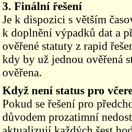
3. Finální řešení
Je k dispozici s větším ča
k doplnění výpadků dat a př
ověřené statuty z rapid řeše
kdy by už jednou ověřená st
ověřena.
Když není status pro včere
Pokud se řešení pro předch
důvodem prozatimní nedostup
aktualizují každých šest h