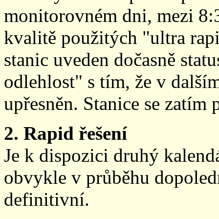
monitorovném dni, mezi 8:
kvalitě použitých "ultra ra
stanic uveden dočasně stat
odlehlost" s tím, že v další
upřesněn. Stanice se zatím
2. Rapid řešení
Je k dispozici druhý kalen
obvykle v průběhu dopoledne
definitivní.