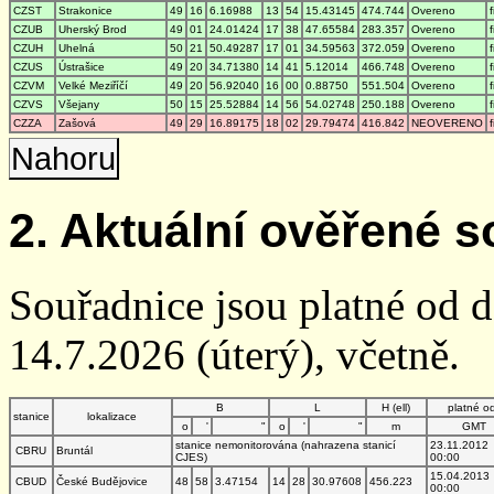
CZST
Strakonice
49
16
6.16988
13
54
15.43145
474.744
Overeno
CZUB
Uherský Brod
49
01
24.01424
17
38
47.65584
283.357
Overeno
CZUH
Uhelná
50
21
50.49287
17
01
34.59563
372.059
Overeno
CZUS
Ústrašice
49
20
34.71380
14
41
5.12014
466.748
Overeno
CZVM
Velké Meziříčí
49
20
56.92040
16
00
0.88750
551.504
Overeno
CZVS
Všejany
50
15
25.52884
14
56
54.02748
250.188
Overeno
CZZA
Zašová
49
29
16.89175
18
02
29.79474
416.842
NEOVERENO
Nahoru
2. Aktuální ověřené s
Souřadnice jsou platné od 
14.7.2026 (úterý), včetně.
B
L
H (ell)
platné o
stanice
lokalizace
o
'
"
o
'
"
m
GMT
stanice nemonitorována (nahrazena stanicí
23.11.2012
CBRU
Bruntál
CJES)
00:00
15.04.2013
CBUD
České Budějovice
48
58
3.47154
14
28
30.97608
456.223
00:00