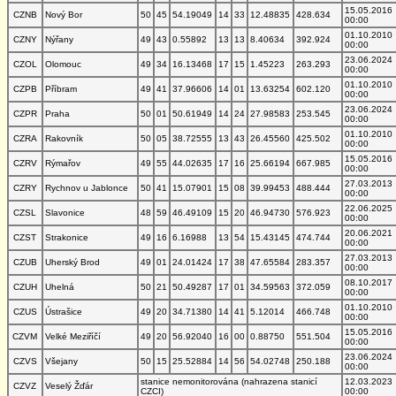
15.05.2016
CZNB
Nový Bor
50
45
54.19049
14
33
12.48835
428.634
00:00
01.10.2010
CZNY
Nýřany
49
43
0.55892
13
13
8.40634
392.924
00:00
23.06.2024
CZOL
Olomouc
49
34
16.13468
17
15
1.45223
263.293
00:00
01.10.2010
CZPB
Příbram
49
41
37.96606
14
01
13.63254
602.120
00:00
23.06.2024
CZPR
Praha
50
01
50.61949
14
24
27.98583
253.545
00:00
01.10.2010
CZRA
Rakovník
50
05
38.72555
13
43
26.45560
425.502
00:00
15.05.2016
CZRV
Rýmařov
49
55
44.02635
17
16
25.66194
667.985
00:00
27.03.2013
CZRY
Rychnov u Jablonce
50
41
15.07901
15
08
39.99453
488.444
00:00
22.06.2025
CZSL
Slavonice
48
59
46.49109
15
20
46.94730
576.923
00:00
20.06.2021
CZST
Strakonice
49
16
6.16988
13
54
15.43145
474.744
00:00
27.03.2013
CZUB
Uherský Brod
49
01
24.01424
17
38
47.65584
283.357
00:00
08.10.2017
CZUH
Uhelná
50
21
50.49287
17
01
34.59563
372.059
00:00
01.10.2010
CZUS
Ústrašice
49
20
34.71380
14
41
5.12014
466.748
00:00
15.05.2016
CZVM
Velké Meziříčí
49
20
56.92040
16
00
0.88750
551.504
00:00
23.06.2024
CZVS
Všejany
50
15
25.52884
14
56
54.02748
250.188
00:00
stanice nemonitorována (nahrazena stanicí
12.03.2023
CZVZ
Veselý Žďár
CZCI)
00:00