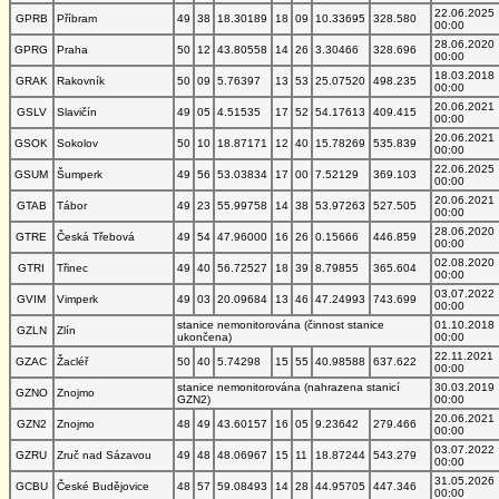
22.06.2025
GPRB
Příbram
49
38
18.30189
18
09
10.33695
328.580
00:00
28.06.2020
GPRG
Praha
50
12
43.80558
14
26
3.30466
328.696
00:00
18.03.2018
GRAK
Rakovník
50
09
5.76397
13
53
25.07520
498.235
00:00
20.06.2021
GSLV
Slavičín
49
05
4.51535
17
52
54.17613
409.415
00:00
20.06.2021
GSOK
Sokolov
50
10
18.87171
12
40
15.78269
535.839
00:00
22.06.2025
GSUM
Šumperk
49
56
53.03834
17
00
7.52129
369.103
00:00
20.06.2021
GTAB
Tábor
49
23
55.99758
14
38
53.97263
527.505
00:00
28.06.2020
GTRE
Česká Třebová
49
54
47.96000
16
26
0.15666
446.859
00:00
02.08.2020
GTRI
Třinec
49
40
56.72527
18
39
8.79855
365.604
00:00
03.07.2022
GVIM
Vimperk
49
03
20.09684
13
46
47.24993
743.699
00:00
stanice nemonitorována (činnost stanice
01.10.2018
GZLN
Zlín
ukončena)
00:00
22.11.2021
GZAC
Žacléř
50
40
5.74298
15
55
40.98588
637.622
00:00
stanice nemonitorována (nahrazena stanicí
30.03.2019
GZNO
Znojmo
GZN2)
00:00
20.06.2021
GZN2
Znojmo
48
49
43.60157
16
05
9.23642
279.466
00:00
03.07.2022
GZRU
Zruč nad Sázavou
49
48
48.06967
15
11
18.87244
543.279
00:00
31.05.2026
GCBU
České Budějovice
48
57
59.08493
14
28
44.95705
447.346
00:00