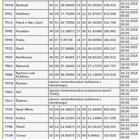
04.12.2016
TNYM
Nymburk
50
11
29.54648
15
03
34.25302
248.331
00:00
30.04.2023
TPEL
Pelhřimov
49
26
17.75289
15
12
31.97047
613.566
00:00
22.06.2025
TPLA
Planá u Mar. Lázní
49
51
44.75558
12
43
46.16283
541.796
00:00
31.05.2026
TPR2
Prostějov
49
28
13.26972
17
06
41.42488
280.981
00:00
04.12.2016
TPRA
Praha
50
07
5.05736
14
27
49.00590
294.332
00:00
22.06.2025
TPZ2
Plzeň
49
43
57.09898
13
18
46.41203
455.247
00:00
04.12.2016
TRAT
Ratíškovice
48
55
27.60466
17
09
38.83183
265.012
00:00
18.03.2018
TRK2
Rakovník
50
06
37.19449
13
43
37.17376
427.767
00:00
Rychnov nad
04.12.2016
TRNK
50
09
58.55996
16
16
15.13839
370.016
Kněžnou
00:00
stanice nemonitorována (vyřazena z
01.01.2022
TRYN
Rynárec
monitoringu)
00:00
stanice nemonitorována (nahrazena stanicí
09.11.2018
TSEC
Seč
TCHO)
00:00
stanice nemonitorována (vyřazena z
01.01.2022
TSLU
Šluknov
monitoringu)
00:00
23.06.2024
TSTA
Staré Město
50
09
44.39910
16
56
51.94082
603.491
00:00
04.12.2016
TSUS
Sušice
49
14
46.15294
13
32
21.14694
517.295
00:00
04.12.2016
TTRE
Třebíč
49
12
14.54875
15
52
43.18122
529.261
00:00
04.12.2016
TTUR
Turnov
50
35
18.60975
15
08
9.49601
310.620
00:00