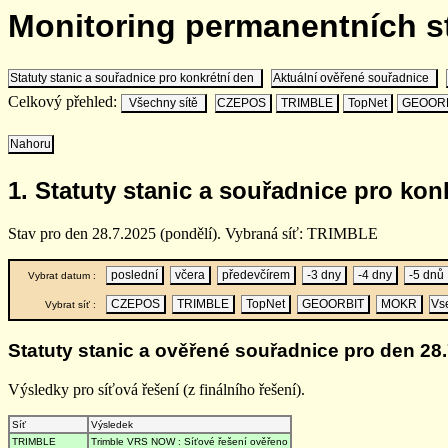
Monitoring permanentních 
Statuty stanic a souřadnice pro konkrétní den
Aktuální ověřené souřadnice
Celkový přehled:
Všechny sítě
CZEPOS
TRIMBLE
TopNet
GEOOR
Nahoru
1. Statuty stanic a souřadnice pro kon
Stav pro den 28.7.2025 (pondělí). Vybraná síť: TRIMBLE
poslední
včera
předevčírem
-3 dny
-4 dny
-5 dnů
Vybrat datum :
CZEPOS
TRIMBLE
TopNet
GEOORBIT
MOKR
Vs
Vybrat síť :
Statuty stanic a ověřené souřadnice pro den 28.
Výsledky pro síťová řešení (z finálního řešení).
Síť
Výsledek
TRIMBLE
Trimble VRS NOW : Síťové řešení ověřeno