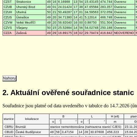
CZST
Strakonice
49
16
6.16988
13
54
15.43145
474.744
Overeno
CZUB
Uherský Brod
49
01
24.01424
17
38
47.65584
283.357
Overeno
CZUH
Uhelná
50
21
50.49287
17
01
34.59563
372.059
Overeno
CZUS
Ústrašice
49
20
34.71380
14
41
5.12014
466.748
Overeno
CZVM
Velké Meziříčí
49
20
56.92040
16
00
0.88750
551.504
Overeno
CZVS
Všejany
50
15
25.52884
14
56
54.02748
250.188
Overeno
CZZA
Zašová
49
29
16.89175
18
02
29.79474
416.842
NEOVERENO
Nahoru
2. Aktuální ověřené souřadnice stanic
Souřadnice jsou platné od data uvedeného v tabulce do 14.7.2026 (úte
B
L
H (ell)
plat
stanice
lokalizace
o
'
"
o
'
"
m
G
CBRU
Bruntál
stanice nemonitorována (nahrazena stanicí CJES)
23.11.2
CBUD
České Budějovice
48
58
3.47154
14
28
30.97608
456.223
15.04.2