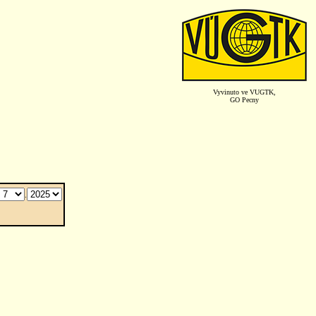
Vyvinuto ve VUGTK,
GO Pecny
.