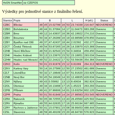
HxGN SmartNet
viz CZEPOS
Výsledky pro jednotlivé stanice z finálního řešení.
Stanice
Popis
B
L
H (ell.)
Status
CZBC
Břeclav
48
45
15.02799
16
53
23.74339
216.647
NEOVERENO
CZBO
Bohdalovice
48
44
31.37084
14
17
11.04473
683.268
Overeno
CZBR
Brno
49
12
14.43937
16
36
42.19922
274.210
Overeno
CZBV
Broumov
50
34
47.26289
16
19
43.98589
478.850
Overeno
CZBY
Bystřice nad Olší
49
37
47.42437
18
44
2.01592
432.177
Overeno
CZCT
Česká Třebová
49
54
53.87265
16
26
14.33870
415.369
Overeno
CZHB
Horní Břečkov
48
53
21.92543
15
54
0.34834
459.450
Overeno
CZHK
Hradec Králové
50
13
13.23970
15
52
23.18951
293.034
Overeno
CZHM
Hradec nad Moravicí
49
52
22.24422
17
52
53.59436
354.384
Overeno
CZKO
Kolín
50
01
23.91978
15
12
9.81069
264.313
NEOVERENO
CZKV
Karlovy Vary
50
14
16.27589
12
50
27.23502
461.689
Overeno
CZLT
Litoměřice
50
32
17.19849
14
07
51.91620
233.929
Overeno
CZNB
Nový Bor
50
45
54.19049
14
33
12.48835
428.634
Overeno
CZNY
Nýřany
49
43
0.55892
13
13
8.40634
392.924
Overeno
CZOL
Olomouc
49
34
16.13468
17
15
1.45223
263.293
Overeno
CZPB
Příbram
49
41
37.96606
14
01
13.63254
602.120
Overeno
CZPR
Praha
50
01
50.61949
14
24
27.98583
253.545
NEOVERENO
CZRA
Rakovník
50
05
38.72555
13
43
26.45560
425.502
Overeno
CZRV
Rýmařov
49
55
44.02635
17
16
25.66194
667.985
Overeno
CZRY
Rychnov u Jablonce
50
41
15.07901
15
08
39.99453
488.444
Overeno
CZSL
Slavonice
48
59
46.49109
15
20
46.94730
576.923
Overeno