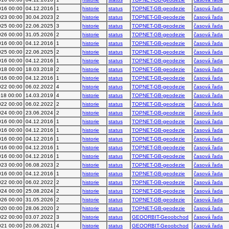
016 00:00
04.12.2016
1
historie
status
TOPNET-GB-geodezie
časová řada
023 00:00
30.04.2023
2
historie
status
TOPNET-GB-geodezie
časová řada
025 00:00
22.06.2025
3
historie
status
TOPNET-GB-geodezie
časová řada
026 00:00
31.05.2026
2
historie
status
TOPNET-GB-geodezie
časová řada
016 00:00
04.12.2016
1
historie
status
TOPNET-GB-geodezie
časová řada
025 00:00
22.06.2025
2
historie
status
TOPNET-GB-geodezie
časová řada
016 00:00
04.12.2016
1
historie
status
TOPNET-GB-geodezie
časová řada
018 00:00
18.03.2018
2
historie
status
TOPNET-GB-geodezie
časová řada
016 00:00
04.12.2016
1
historie
status
TOPNET-GB-geodezie
časová řada
022 00:00
06.02.2022
4
historie
status
TOPNET-GB-geodezie
časová řada
018 00:00
14.03.2019
4
historie
status
TOPNET-GB-geodezie
časová řada
022 00:00
06.02.2022
2
historie
status
TOPNET-GB-geodezie
časová řada
024 00:00
23.06.2024
2
historie
status
TOPNET-GB-geodezie
časová řada
016 00:00
04.12.2016
1
historie
status
TOPNET-GB-geodezie
časová řada
016 00:00
04.12.2016
1
historie
status
TOPNET-GB-geodezie
časová řada
016 00:00
04.12.2016
1
historie
status
TOPNET-GB-geodezie
časová řada
016 00:00
04.12.2016
1
historie
status
TOPNET-GB-geodezie
časová řada
016 00:00
04.12.2016
1
historie
status
TOPNET-GB-geodezie
časová řada
023 00:00
06.08.2023
2
historie
status
TOPNET-GB-geodezie
časová řada
016 00:00
04.12.2016
1
historie
status
TOPNET-GB-geodezie
časová řada
022 00:00
06.02.2022
2
historie
status
TOPNET-GB-geodezie
časová řada
024 00:00
25.08.2024
2
historie
status
TOPNET-GB-geodezie
časová řada
026 00:00
31.05.2026
2
historie
status
TOPNET-GB-geodezie
časová řada
020 00:00
28.06.2020
2
historie
status
TOPNET-GB-geodezie
časová řada
022 00:00
03.07.2022
3
historie
status
GEOORBIT-Geoobchod
časová řada
021 00:00
20.06.2021
4
historie
status
GEOORBIT-Geoobchod
časová řada