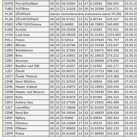
GOPE
Pecný/Ondřejov
49
54
49.32664
14
47
8.22564
592.602
02.01.2
TUBO
VUT/Brno
49
12
21.21026
16
35
34.20396
324.272
02.01.2
PLZE
ZČU/Plzeň
stanice nemonitorována (nahrazena stanicí PLZN)
26.04.2
PLZN
ZČU-NTIS/Plzeň
49
43
35.67411
13
21
6.60744
425.227
31.05.2
VSBO
VŠB-TUO/Ostrava
49
50
0.64983
18
09
49.79861
340.895
01.02.2
KUNZ
Kunžak
49
06
26.23308
15
12
3.33383
702.511
28.06.2
LYSH
Lysá hora
49
32
46.28428
18
26
51.31401
1374.903
23.06.2
POL1
Polom
50
21
0.54514
16
19
20.07645
791.707
15.05.2
CZBC
Břeclav
48
45
15.02799
16
53
23.74339
216.647
28.06.2
CZBO
Bohdalovice
48
44
31.37084
14
17
11.04473
683.268
01.02.2
CZBR
Brno
49
12
14.43942
16
36
42.19910
274.212
31.05.2
CZBV
Broumov
50
34
47.26289
16
19
43.98589
478.850
27.03.2
CZBY
Bystřice nad Olší
49
37
47.42437
18
44
2.01592
432.177
30.04.2
CZCI
Čihošť
49
44
33.95571
15
20
27.37723
588.132
23.06.2
CZCT
Česká Třebová
49
54
53.87265
16
26
14.33870
415.369
23.06.2
CZHB
Horní Břečkov
48
53
21.92543
15
54
0.34834
459.450
27.03.2
CZHK
Hradec Králové
50
13
13.23970
15
52
23.18951
293.034
23.06.2
CZHM
Hradec nad Moravicí
49
52
22.24422
17
52
53.59436
354.384
23.06.2
CZKO
Kolín
50
01
23.91978
15
12
9.81069
264.313
28.06.2
CZKV
Karlovy Vary
50
14
16.27589
12
50
27.23502
461.689
01.10.2
CZLT
Litoměřice
50
32
17.19849
14
07
51.91620
233.929
01.10.2
CZNB
Nový Bor
50
45
54.19049
14
33
12.48835
428.634
15.05.2
CZNY
Nýřany
49
43
0.55892
13
13
8.40634
392.924
01.10.2
CZOL
Olomouc
49
34
16.13468
17
15
1.45223
263.293
23.06.2
CZPB
Příbram
49
41
37.96606
14
01
13.63254
602.120
01.10.2
CZPR
Praha
50
01
50.61949
14
24
27.98583
253.545
23.06.2