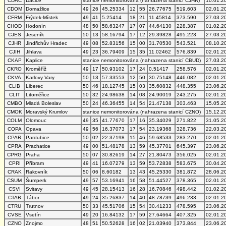
CDAC
Dačice
stanice nemonitorována (nahrazena stanicí CJHR)
10.01.2
CDOM
Domažlice
49
26
45.25334
12
55
26.77675
519.603
02.01.2
CFRM
Frýdek-Místek
49
41
5.25414
18
21
11.45814
373.590
27.03.2
CHOD
Hodonín
48
50
58.63247
17
07
44.64130
228.387
01.02.2
CJES
Jeseník
50
13
58.16794
17
12
29.39828
495.223
27.03.2
CJHR
Jindřichův Hradec
49
08
52.83156
15
00
31.70530
543.521
08.10.2
CJIH
Jihlava
49
23
36.79409
15
35
11.02462
576.839
02.01.2
CKAP
Kaplice
stanice nemonitorována (nahrazena stanicí CBUD)
27.03.2
CKRO
Kroměříž
49
17
50.93102
17
24
0.51417
258.576
02.01.2
CKVA
Karlovy Vary
50
13
57.33553
12
50
30.75148
446.082
02.01.2
CLIB
Liberec
50
46
18.12745
15
03
35.60832
448.355
23.06.2
CLIT
Litoměřice
50
32
24.98638
14
08
24.90019
243.275
02.01.2
CMBO
Mladá Boleslav
50
24
46.36455
14
54
21.47138
303.463
15.05.2
CMOK
Moravský Krumlov
stanice nemonitorována (nahrazena stanicí CZNO)
15.12.2
COLM
Olomouc
49
35
41.77670
17
16
35.34029
271.822
31.05.2
COPA
Opava
49
56
16.37073
17
54
23.19368
328.736
22.03.2
CPAR
Pardubice
50
02
22.37198
15
46
59.68533
283.270
02.01.2
CPRA
Prachatice
49
00
51.48178
13
59
45.37701
645.397
23.06.2
CPRG
Praha
50
07
30.82619
14
27
21.80473
356.025
02.01.2
CPRI
Příbram
49
41
16.07279
13
59
53.72838
583.675
30.04.2
CRAK
Rakovník
50
06
8.60182
13
43
45.25330
381.872
28.06.2
CSUM
Šumperk
49
57
53.16941
16
58
51.44527
378.365
02.01.2
CSVI
Svitavy
49
45
28.15413
16
28
16.70846
498.442
01.02.2
CTAB
Tábor
49
24
35.26837
14
40
48.78739
496.233
02.01.2
CTRU
Trutnov
50
33
45.51706
15
54
30.41233
478.595
23.06.2
CVSE
Vsetín
49
20
16.84132
17
59
27.64664
407.325
02.01.2
CZNO
Znojmo
48
51
50.52628
16
02
21.03940
373.844
23.06.2