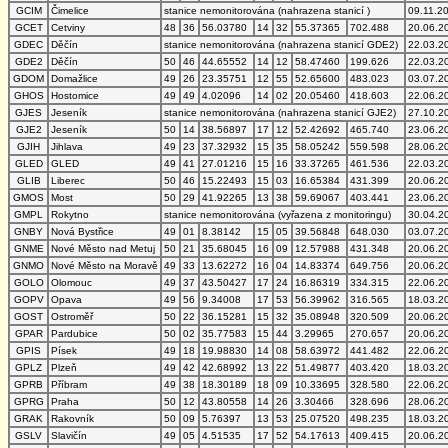
GCIM
Čimelice
stanice nemonitorována (nahrazena stanicí )
09.11.2
GCET
Cetviny
48
36
56.03780
14
32
55.37365
702.488
20.06.2
GDEC
Děčín
stanice nemonitorována (nahrazena stanicí GDE2)
22.03.2
GDE2
Děčín
50
46
44.65552
14
12
58.47460
199.626
22.03.2
GDOM
Domažlice
49
26
23.35751
12
55
52.65600
483.023
03.07.2
GHOS
Hostomice
49
49
4.02096
14
02
20.05460
418.603
22.06.2
GJES
Jeseník
stanice nemonitorována (nahrazena stanicí GJE2)
27.10.2
GJE2
Jeseník
50
14
38.56897
17
12
52.42692
465.740
23.06.2
GJIH
Jihlava
49
23
37.32932
15
35
58.05242
559.598
28.06.2
GLED
GLED
49
41
27.01216
15
16
33.37265
461.536
22.03.2
GLIB
Liberec
50
46
15.22493
15
03
16.65384
431.399
20.06.2
GMOS
Most
50
29
41.92265
13
38
59.69067
403.441
23.06.2
GMPL
Rokytno
stanice nemonitorována (vyřazena z monitoringu)
30.04.2
GNBY
Nová Bystřice
49
01
8.38142
15
05
39.56848
648.030
03.07.2
GNME
Nové Město nad Metuj
50
21
35.68045
16
09
12.57988
431.348
20.06.2
GNMO
Nové Město na Moravě
49
33
13.62272
16
04
14.83374
649.756
20.06.2
GOLO
Olomouc
49
37
43.50427
17
24
16.86319
334.315
22.06.2
GOPV
Opava
49
56
9.34008
17
53
56.39962
316.565
18.03.2
GOST
Ostroměř
50
22
36.15281
15
32
35.08948
320.509
20.06.2
GPAR
Pardubice
50
02
35.77583
15
44
3.29965
270.657
20.06.2
GPIS
Písek
49
18
19.98830
14
08
58.63972
441.482
22.06.2
GPLZ
Plzeň
49
42
42.68992
13
22
51.49877
403.420
18.03.2
GPRB
Příbram
49
38
18.30189
18
09
10.33695
328.580
22.06.2
GPRG
Praha
50
12
43.80558
14
26
3.30466
328.696
28.06.2
GRAK
Rakovník
50
09
5.76397
13
53
25.07520
498.235
18.03.2
GSLV
Slavičín
49
05
4.51535
17
52
54.17613
409.415
20.06.2