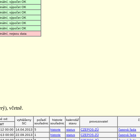
finální, výpočet OK
finální, výpočet OK
finální, výpočet OK
finální, výpočet OK
finální, výpočet OK
finální, výpočet OK
finální, nejsou data
rý), včetně.
né od:
vyhlášeny
pořadí
historie
kalendář
č
provozovatel
SC
souřadnic
souřadnic
stavu
MT
012 00:00
14.04.2013
5
historie
status
CZEPOS-ZÚ
časová řada
013 00:00
22.09.2013
1
historie
status
CZEPOS-ZÚ
časová řada