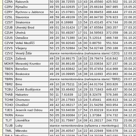
CZRA
Rakovník
50
05
38.72555
13
43
26.45560
425.502
01.10.2
CZRV
Rýmařov
49
55
44.02635
17
16
25.66194
667.985
15.05.2
CZRY
Rychnov u Jablonce
50
41
15.07901
15
08
39.99453
488.444
27.03.2
CZSL
Slavonice
48
59
46.49109
15
20
46.94730
576.923
22.06.2
CZST
Strakonice
49
16
6.16988
13
54
15.43145
474.744
20.06.2
CZUB
Uherský Brod
49
01
24.01424
17
38
47.65584
283.357
27.03.2
CZUH
Uhelná
50
21
50.49287
17
01
34.59563
372.059
08.10.2
CZUS
Ústrašice
49
20
34.71380
14
41
5.12014
466.748
01.10.2
CZVM
Velké Meziříčí
49
20
56.92040
16
00
0.88750
551.504
15.05.2
CZVS
Všejany
50
15
25.52884
14
56
54.02748
250.188
23.06.2
CZVZ
Veselý Žďár
stanice nemonitorována (nahrazena stanicí CZCI)
12.03.2
CZZA
Zašová
49
29
16.89175
18
02
29.79474
416.842
15.05.2
MOKR
Moravský Krumlov
49
02
36.86148
16
18
22.03634
327.157
08.10.2
TBEN
Benešov
49
46
44.83842
14
40
55.47454
414.968
30.04.2
TBOS
Boskovice
49
29
16.09995
16
38
16.11693
453.963
30.04.2
TBRN
Brno
stanice nemonitorována (nahrazena stanicí TBR2)
23.07.2
TBR2
Brno
49
10
18.75211
16
40
44.01704
303.826
18.03.2
TCBU
České Budějovice
48
58
33.46492
14
29
33.71843
449.437
30.04.2
THAB
Habartov
50
11
7.61639
12
33
8.32478
576.346
30.04.2
TCHM
Chomutov
50
27
26.17593
13
24
5.45441
406.613
04.12.2
TCHO
Chotěboř
49
42
42.06217
15
40
21.54256
603.954
23.06.2
TJES
Jeseník nad Odrou
49
36
53.64038
17
54
15.83219
314.918
04.12.2
TKRN
Krnov
50
05
29.93084
17
41
1.37384
374.732
04.12.2
TLIT
Litoměřice
50
32
31.75997
14
08
41.28217
244.753
23.06.2
TLUB
Luby
stanice nemonitorována (vyřazena z monitoringu)
01.01.2
TMIL
Milevsko
49
26
26.40547
14
22
40.22949
506.078
04.12.2
TMLA
Mladějov
49
49
30.27038
16
35
18.70238
467.030
04.12.2