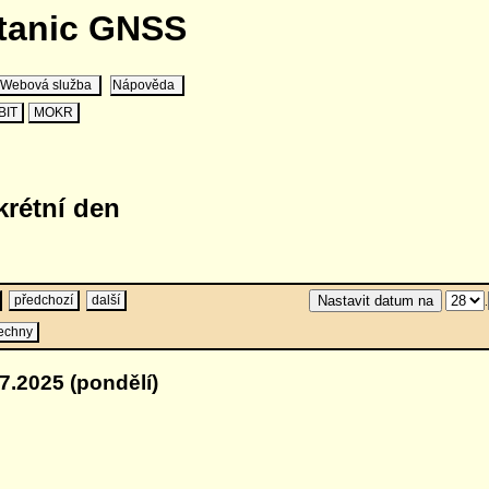
stanic GNSS
Webová služba
Nápověda
BIT
MOKR
krétní den
předchozí
další
.
echny
7.2025 (pondělí)