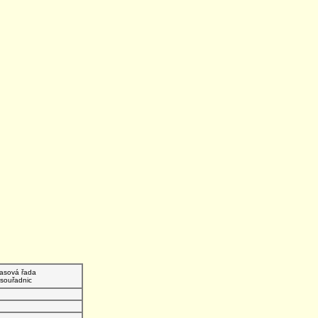
asová řada
souřadnic