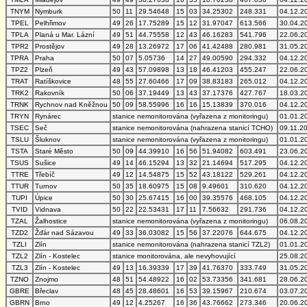
TNYM
Nymburk
50
11
29.54648
15
03
34.25302
248.331
04.12.2
TPEL
Pelhřimov
49
26
17.75289
15
12
31.97047
613.566
30.04.2
TPLA
Planá u Mar. Lázní
49
51
44.75558
12
43
46.16283
541.796
22.06.2
TPR2
Prostějov
49
28
13.26972
17
06
41.42488
280.981
31.05.2
TPRA
Praha
50
07
5.05736
14
27
49.00590
294.332
04.12.2
TPZ2
Plzeň
49
43
57.09898
13
18
46.41203
455.247
22.06.2
TRAT
Ratíškovice
48
55
27.60466
17
09
38.83183
265.012
04.12.2
TRK2
Rakovník
50
06
37.19449
13
43
37.17376
427.767
18.03.2
TRNK
Rychnov nad Kněžnou
50
09
58.55996
16
16
15.13839
370.016
04.12.2
TRYN
Rynárec
stanice nemonitorována (vyřazena z monitoringu)
01.01.2
TSEC
Seč
stanice nemonitorována (nahrazena stanicí TCHO)
09.11.2
TSLU
Šluknov
stanice nemonitorována (vyřazena z monitoringu)
01.01.2
TSTA
Staré Město
50
09
44.39910
16
56
51.94082
603.491
23.06.2
TSUS
Sušice
49
14
46.15294
13
32
21.14694
517.295
04.12.2
TTRE
Třebíč
49
12
14.54875
15
52
43.18122
529.261
04.12.2
TTUR
Turnov
50
35
18.60975
15
08
9.49601
310.620
04.12.2
TUPI
Úpice
50
30
25.67415
16
00
39.35576
468.105
04.12.2
TVID
Vidnava
50
22
22.53431
17
11
7.56632
291.736
04.12.2
TZAL
Žalhostice
stanice nemonitorována (vyřazena z monitoringu)
06.08.2
TZD2
Žďár nad Sázavou
49
33
36.03082
15
56
37.22076
644.675
04.12.2
TZLI
Zlín
stanice nemonitorována (nahrazena stanicí TZL2)
01.01.2
TZL2
Zlín - Kostelec
stanice monitorována, ale nevyhovující
25.08.2
TZL3
Zlín - Kostelec
49
13
16.39339
17
39
41.76370
333.749
31.05.2
TZNO
Znojmo
48
51
54.48922
16
02
53.73356
341.681
28.06.2
GBRE
Břeclav
48
45
28.48601
16
53
39.15967
210.674
03.07.2
GBRN
Brno
49
12
4.25267
16
36
43.76662
273.346
20.06.2