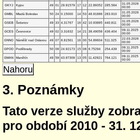
31.05.2026
GKYJ
Kyjov
49
01
29.91579
17
12
22.89352
285.584
00:00
31.05.2026
GMBL
Mladá Boleslav
50
24
0.15000
14
53
48.91886
283.910
00:00
31.05.2026
GSEB
Šebetov
49
33
4.31767
16
42
10.93895
440.811
00:00
09.11.2025
GCES
Česnovice
49
02
3.31632
14
21
38.49058
436.404
00:00
22.03.2026
GNNO
Náměšť nad Oslavou
49
07
8.81561
16
00
54.89604
511.325
00:00
09.11.2025
GPOD
Poděbrady
50
08
24.92173
15
08
6.75294
254.439
00:00
09.11.2025
GMAN
Manětín
49
59
43.97309
13
05
11.42921
764.121
00:00
Nahoru
3. Poznámky
Tato verze služby zobr
pro období 2010 - 31. 1