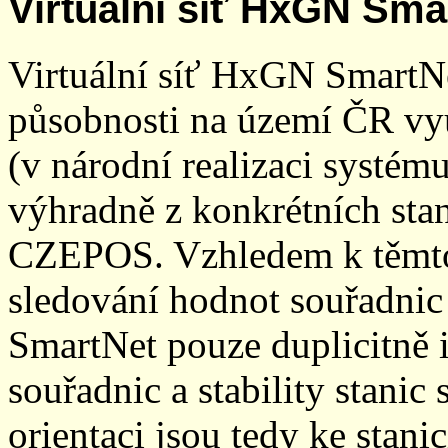
Virtuální síť HxGN Sma
Virtuální síť HxGN SmartN
působnosti na území ČR vyu
(v národní realizaci systé
výhradně z konkrétních stani
CZEPOS. Vzhledem k těmto
sledování hodnot souřadnic 
SmartNet pouze duplicitně
souřadnic a stability stani
orientaci jsou tedy ke sta