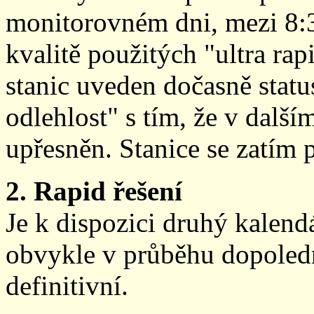
monitorovném dni, mezi 8:
kvalitě použitých "ultra ra
stanic uveden dočasně stat
odlehlost" s tím, že v další
upřesněn. Stanice se zatím
2. Rapid řešení
Je k dispozici druhý kalen
obvykle v průběhu dopoledne
definitivní.