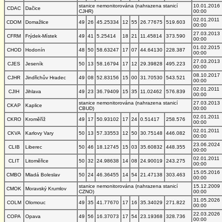
stanice nemonitorována (nahrazena stanicí
10.01.2016
CDAC
Dačice
CJHR)
00:00
02.01.2011
CDOM
Domažlice
49
26
45.25334
12
55
26.77675
519.603
00:00
27.03.2013
CFRM
Frýdek-Místek
49
41
5.25414
18
21
11.45814
373.590
00:00
01.02.2015
CHOD
Hodonín
48
50
58.63247
17
07
44.64130
228.387
00:00
27.03.2013
CJES
Jeseník
50
13
58.16794
17
12
29.39828
495.223
00:00
08.10.2017
CJHR
Jindřichův Hradec
49
08
52.83156
15
00
31.70530
543.521
00:00
02.01.2011
CJIH
Jihlava
49
23
36.79409
15
35
11.02462
576.839
00:00
stanice nemonitorována (nahrazena stanicí
27.03.2013
CKAP
Kaplice
CBUD)
00:00
02.01.2011
CKRO
Kroměříž
49
17
50.93102
17
24
0.51417
258.576
00:00
02.01.2011
CKVA
Karlovy Vary
50
13
57.33553
12
50
30.75148
446.082
00:00
23.06.2024
CLIB
Liberec
50
46
18.12745
15
03
35.60832
448.355
00:00
02.01.2011
CLIT
Litoměřice
50
32
24.98638
14
08
24.90019
243.275
00:00
15.05.2016
CMBO
Mladá Boleslav
50
24
46.36455
14
54
21.47138
303.463
00:00
stanice nemonitorována (nahrazena stanicí
15.12.2009
CMOK
Moravský Krumlov
CZNO)
00:00
31.05.2026
COLM
Olomouc
49
35
41.77670
17
16
35.34029
271.822
00:00
22.03.2026
COPA
Opava
49
56
16.37073
17
54
23.19368
328.736
00:00