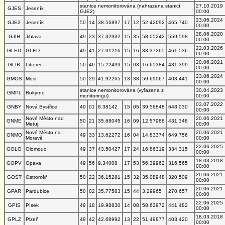
stanice nemonitorována (nahrazena stanicí
27.10.2019
GJES
Jeseník
GJE2)
00:00
23.06.2024
GJE2
Jeseník
50
14
38.56897
17
12
52.42692
465.740
00:00
28.06.2020
GJIH
Jihlava
49
23
37.32932
15
35
58.05242
559.598
00:00
22.03.2026
GLED
GLED
49
41
27.01216
15
16
33.37265
461.536
00:00
20.06.2021
GLIB
Liberec
50
46
15.22493
15
03
16.65384
431.399
00:00
23.06.2024
GMOS
Most
50
29
41.92265
13
38
59.69067
403.441
00:00
stanice nemonitorována (vyřazena z
30.04.2023
GMPL
Rokytno
monitoringu)
00:00
03.07.2022
GNBY
Nová Bystřice
49
01
8.38142
15
05
39.56848
648.030
00:00
Nové Město nad
20.06.2021
GNME
50
21
35.68045
16
09
12.57988
431.348
Metuj
00:00
Nové Město na
20.06.2021
GNMO
49
33
13.62272
16
04
14.83374
649.756
Moravě
00:00
22.06.2025
GOLO
Olomouc
49
37
43.50427
17
24
16.86319
334.315
00:00
18.03.2018
GOPV
Opava
49
56
9.34008
17
53
56.39962
316.565
00:00
20.06.2021
GOST
Ostroměř
50
22
36.15281
15
32
35.08948
320.509
00:00
20.06.2021
GPAR
Pardubice
50
02
35.77583
15
44
3.29965
270.657
00:00
22.06.2025
GPIS
Písek
49
18
19.98830
14
08
58.63972
441.482
00:00
18.03.2018
GPLZ
Plzeň
49
42
42.68992
13
22
51.49877
403.420
00:00