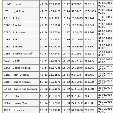
28.06.2015
KUNZ
Kunžak
49
06
26.23308
15
12
3.33383
702.511
00:00
23.06.2024
LYSH
Lysá hora
49
32
46.28428
18
26
51.31401
1374.903
00:00
15.05.2016
POL1
Polom
50
21
0.54514
16
19
20.07645
791.707
00:00
28.06.2020
CZBC
Břeclav
48
45
15.02799
16
53
23.74339
216.647
00:00
01.02.2015
CZBO
Bohdalovice
48
44
31.37084
14
17
11.04473
683.268
00:00
31.05.2026
CZBR
Brno
49
12
14.43942
16
36
42.19910
274.212
00:00
27.03.2013
CZBV
Broumov
50
34
47.26289
16
19
43.98589
478.850
00:00
30.04.2023
CZBY
Bystřice nad Olší
49
37
47.42437
18
44
2.01592
432.177
00:00
23.06.2024
CZCI
Čihošť
49
44
33.95571
15
20
27.37723
588.132
00:00
23.06.2024
CZCT
Česká Třebová
49
54
53.87265
16
26
14.33870
415.369
00:00
27.03.2013
CZHB
Horní Břečkov
48
53
21.92543
15
54
0.34834
459.450
00:00
23.06.2024
CZHK
Hradec Králové
50
13
13.23970
15
52
23.18951
293.034
00:00
23.06.2024
CZHM
Hradec nad Moravicí
49
52
22.24422
17
52
53.59436
354.384
00:00
28.06.2015
CZKO
Kolín
50
01
23.91978
15
12
9.81069
264.313
00:00
01.10.2010
CZKV
Karlovy Vary
50
14
16.27589
12
50
27.23502
461.689
00:00
01.10.2010
CZLT
Litoměřice
50
32
17.19849
14
07
51.91620
233.929
00:00