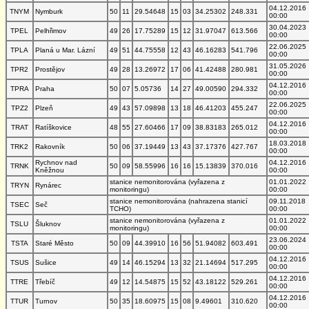
04.12.2016
TNYM
Nymburk
50
11
29.54648
15
03
34.25302
248.331
00:00
30.04.2023
TPEL
Pelhřimov
49
26
17.75289
15
12
31.97047
613.566
00:00
22.06.2025
TPLA
Planá u Mar. Lázní
49
51
44.75558
12
43
46.16283
541.796
00:00
31.05.2026
TPR2
Prostějov
49
28
13.26972
17
06
41.42488
280.981
00:00
04.12.2016
TPRA
Praha
50
07
5.05736
14
27
49.00590
294.332
00:00
22.06.2025
TPZ2
Plzeň
49
43
57.09898
13
18
46.41203
455.247
00:00
04.12.2016
TRAT
Ratíškovice
48
55
27.60466
17
09
38.83183
265.012
00:00
18.03.2018
TRK2
Rakovník
50
06
37.19449
13
43
37.17376
427.767
00:00
Rychnov nad
04.12.2016
TRNK
50
09
58.55996
16
16
15.13839
370.016
Kněžnou
00:00
stanice nemonitorována (vyřazena z
01.01.2022
TRYN
Rynárec
monitoringu)
00:00
stanice nemonitorována (nahrazena stanicí
09.11.2018
TSEC
Seč
TCHO)
00:00
stanice nemonitorována (vyřazena z
01.01.2022
TSLU
Šluknov
monitoringu)
00:00
23.06.2024
TSTA
Staré Město
50
09
44.39910
16
56
51.94082
603.491
00:00
04.12.2016
TSUS
Sušice
49
14
46.15294
13
32
21.14694
517.295
00:00
04.12.2016
TTRE
Třebíč
49
12
14.54875
15
52
43.18122
529.261
00:00
04.12.2016
TTUR
Turnov
50
35
18.60975
15
08
9.49601
310.620
00:00