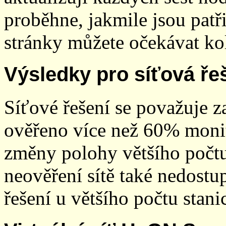
proběhne, jakmile jsou patř
stránky můžete očekávat kol
Výsledky pro síťová ře
Síťové řešení se považuje z
ověřeno více než 60% monit
změny polohy většího počt
neověření sítě také nedostu
řešení u většího počtu stani