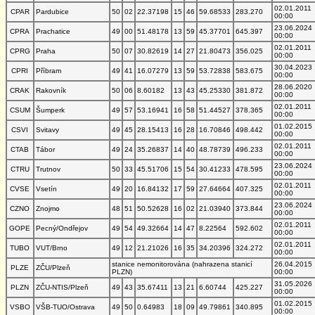
02.01.2011
CPAR
Pardubice
50
02
22.37198
15
46
59.68533
283.270
00:00
23.06.2024
CPRA
Prachatice
49
00
51.48178
13
59
45.37701
645.397
00:00
02.01.2011
CPRG
Praha
50
07
30.82619
14
27
21.80473
356.025
00:00
30.04.2023
CPRI
Příbram
49
41
16.07279
13
59
53.72838
583.675
00:00
28.06.2020
CRAK
Rakovník
50
06
8.60182
13
43
45.25330
381.872
00:00
02.01.2011
CSUM
Šumperk
49
57
53.16941
16
58
51.44527
378.365
00:00
01.02.2015
CSVI
Svitavy
49
45
28.15413
16
28
16.70846
498.442
00:00
02.01.2011
CTAB
Tábor
49
24
35.26837
14
40
48.78739
496.233
00:00
23.06.2024
CTRU
Trutnov
50
33
45.51706
15
54
30.41233
478.595
00:00
02.01.2011
CVSE
Vsetín
49
20
16.84132
17
59
27.64664
407.325
00:00
23.06.2024
CZNO
Znojmo
48
51
50.52628
16
02
21.03940
373.844
00:00
02.01.2011
GOPE
Pecný/Ondřejov
49
54
49.32664
14
47
8.22564
592.602
00:00
02.01.2011
TUBO
VUT/Brno
49
12
21.21026
16
35
34.20396
324.272
00:00
stanice nemonitorována (nahrazena stanicí
26.04.2015
PLZE
ZČU/Plzeň
PLZN)
00:00
31.05.2026
PLZN
ZČU-NTIS/Plzeň
49
43
35.67411
13
21
6.60744
425.227
00:00
01.02.2015
VSBO
VŠB-TUO/Ostrava
49
50
0.64983
18
09
49.79861
340.895
00:00