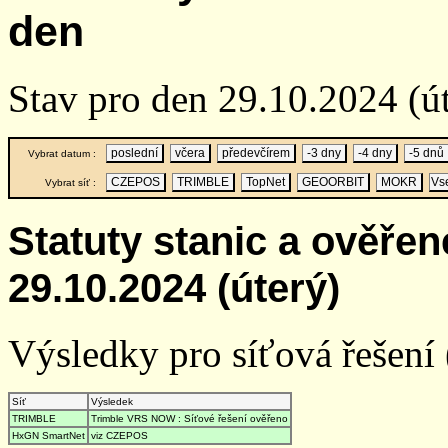
den
Stav pro den 29.10.2024 (
poslední
včera
předevčírem
-3 dny
-4 dny
-5 dnů
Vybrat datum :
CZEPOS
TRIMBLE
TopNet
GEOORBIT
MOKR
Vs
Vybrat síť :
Statuty stanic a ověře
29.10.2024 (úterý)
Výsledky pro síťová řešení (
Síť
Výsledek
TRIMBLE
Trimble VRS NOW : Síťové řešení ověřeno
HxGN SmartNet
viz CZEPOS