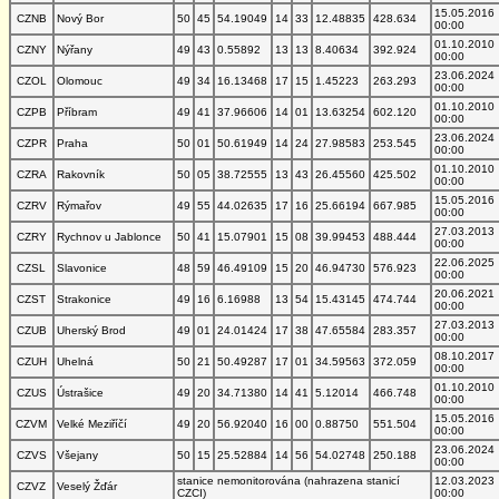
15.05.2016
CZNB
Nový Bor
50
45
54.19049
14
33
12.48835
428.634
00:00
01.10.2010
CZNY
Nýřany
49
43
0.55892
13
13
8.40634
392.924
00:00
23.06.2024
CZOL
Olomouc
49
34
16.13468
17
15
1.45223
263.293
00:00
01.10.2010
CZPB
Příbram
49
41
37.96606
14
01
13.63254
602.120
00:00
23.06.2024
CZPR
Praha
50
01
50.61949
14
24
27.98583
253.545
00:00
01.10.2010
CZRA
Rakovník
50
05
38.72555
13
43
26.45560
425.502
00:00
15.05.2016
CZRV
Rýmařov
49
55
44.02635
17
16
25.66194
667.985
00:00
27.03.2013
CZRY
Rychnov u Jablonce
50
41
15.07901
15
08
39.99453
488.444
00:00
22.06.2025
CZSL
Slavonice
48
59
46.49109
15
20
46.94730
576.923
00:00
20.06.2021
CZST
Strakonice
49
16
6.16988
13
54
15.43145
474.744
00:00
27.03.2013
CZUB
Uherský Brod
49
01
24.01424
17
38
47.65584
283.357
00:00
08.10.2017
CZUH
Uhelná
50
21
50.49287
17
01
34.59563
372.059
00:00
01.10.2010
CZUS
Ústrašice
49
20
34.71380
14
41
5.12014
466.748
00:00
15.05.2016
CZVM
Velké Meziříčí
49
20
56.92040
16
00
0.88750
551.504
00:00
23.06.2024
CZVS
Všejany
50
15
25.52884
14
56
54.02748
250.188
00:00
stanice nemonitorována (nahrazena stanicí
12.03.2023
CZVZ
Veselý Žďár
CZCI)
00:00