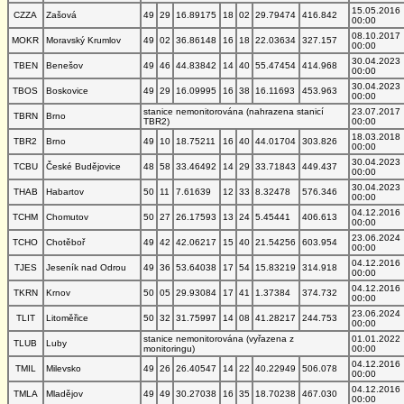
15.05.2016
CZZA
Zašová
49
29
16.89175
18
02
29.79474
416.842
00:00
08.10.2017
MOKR
Moravský Krumlov
49
02
36.86148
16
18
22.03634
327.157
00:00
30.04.2023
TBEN
Benešov
49
46
44.83842
14
40
55.47454
414.968
00:00
30.04.2023
TBOS
Boskovice
49
29
16.09995
16
38
16.11693
453.963
00:00
stanice nemonitorována (nahrazena stanicí
23.07.2017
TBRN
Brno
TBR2)
00:00
18.03.2018
TBR2
Brno
49
10
18.75211
16
40
44.01704
303.826
00:00
30.04.2023
TCBU
České Budějovice
48
58
33.46492
14
29
33.71843
449.437
00:00
30.04.2023
THAB
Habartov
50
11
7.61639
12
33
8.32478
576.346
00:00
04.12.2016
TCHM
Chomutov
50
27
26.17593
13
24
5.45441
406.613
00:00
23.06.2024
TCHO
Chotěboř
49
42
42.06217
15
40
21.54256
603.954
00:00
04.12.2016
TJES
Jeseník nad Odrou
49
36
53.64038
17
54
15.83219
314.918
00:00
04.12.2016
TKRN
Krnov
50
05
29.93084
17
41
1.37384
374.732
00:00
23.06.2024
TLIT
Litoměřice
50
32
31.75997
14
08
41.28217
244.753
00:00
stanice nemonitorována (vyřazena z
01.01.2022
TLUB
Luby
monitoringu)
00:00
04.12.2016
TMIL
Milevsko
49
26
26.40547
14
22
40.22949
506.078
00:00
04.12.2016
TMLA
Mladějov
49
49
30.27038
16
35
18.70238
467.030
00:00