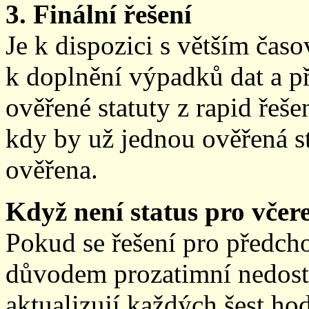
3. Finální řešení
Je k dispozici s větším ča
k doplnění výpadků dat a př
ověřené statuty z rapid řeše
kdy by už jednou ověřená st
ověřena.
Když není status pro včere
Pokud se řešení pro předch
důvodem prozatimní nedostup
aktualizují každých šest h