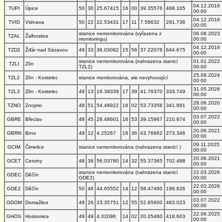
04.12.2016
TUPI
Úpice
50
30
25.67415
16
00
39.35576
468.105
00:00
04.12.2016
TVID
Vidnava
50
22
22.53431
17
11
7.56632
291.736
00:00
stanice nemonitorována (vyřazena z
06.08.2023
TZAL
Žalhostice
monitoringu)
00:00
04.12.2016
TZD2
Žďár nad Sázavou
49
33
36.03082
15
56
37.22076
644.675
00:00
stanice nemonitorována (nahrazena stanicí
01.01.2022
TZLI
Zlín
TZL2)
00:00
25.08.2024
TZL2
Zlín - Kostelec
stanice monitorována, ale nevyhovující
00:00
31.05.2026
TZL3
Zlín - Kostelec
49
13
16.39339
17
39
41.76370
333.749
00:00
28.06.2020
TZNO
Znojmo
48
51
54.48922
16
02
53.73356
341.681
00:00
03.07.2022
GBRE
Břeclav
48
45
28.48601
16
53
39.15967
210.674
00:00
20.06.2021
GBRN
Brno
49
12
4.25267
16
36
43.76662
273.346
00:00
09.11.2025
GCIM
Čimelice
stanice nemonitorována (nahrazena stanicí )
00:00
20.06.2021
GCET
Cetviny
48
36
56.03780
14
32
55.37365
702.488
00:00
stanice nemonitorována (nahrazena stanicí
22.03.2026
GDEC
Děčín
GDE2)
00:00
22.03.2026
GDE2
Děčín
50
46
44.65552
14
12
58.47460
199.626
00:00
03.07.2022
GDOM
Domažlice
49
26
23.35751
12
55
52.65600
483.023
00:00
22.06.2025
GHOS
Hostomice
49
49
4.02096
14
02
20.05460
418.603
00:00