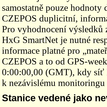
samostatně pouze hodnoty den
CZEPOS duplicitní, inform
Pro vyhodnocení výsledků z
HxG SmartNet je nutné resp
informace platné pro „mateř
CZEPOS a to od GPS-week 2
0:00:00,00 (GMT), kdy sí
k nezávislému monitoringu 
Stanice vedené jako ne