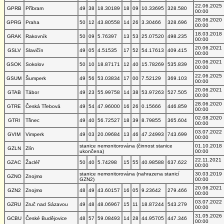
22.06.2025
GPRB
Příbram
49
38
18.30189
18
09
10.33695
328.580
00:00
28.06.2020
GPRG
Praha
50
12
43.80558
14
26
3.30466
328.696
00:00
18.03.2018
GRAK
Rakovník
50
09
5.76397
13
53
25.07520
498.235
00:00
20.06.2021
GSLV
Slavičín
49
05
4.51535
17
52
54.17613
409.415
00:00
20.06.2021
GSOK
Sokolov
50
10
18.87171
12
40
15.78269
535.839
00:00
22.06.2025
GSUM
Šumperk
49
56
53.03834
17
00
7.52129
369.103
00:00
20.06.2021
GTAB
Tábor
49
23
55.99758
14
38
53.97263
527.505
00:00
28.06.2020
GTRE
Česká Třebová
49
54
47.96000
16
26
0.15666
446.859
00:00
02.08.2020
GTRI
Třinec
49
40
56.72527
18
39
8.79855
365.604
00:00
03.07.2022
GVIM
Vimperk
49
03
20.09684
13
46
47.24993
743.699
00:00
stanice nemonitorována (činnost stanice
01.10.2018
GZLN
Zlín
ukončena)
00:00
22.11.2021
GZAC
Žacléř
50
40
5.74298
15
55
40.98588
637.622
00:00
stanice nemonitorována (nahrazena stanicí
30.03.2019
GZNO
Znojmo
GZN2)
00:00
20.06.2021
GZN2
Znojmo
48
49
43.60157
16
05
9.23642
279.466
00:00
03.07.2022
GZRU
Zruč nad Sázavou
49
48
48.06967
15
11
18.87244
543.279
00:00
31.05.2026
GCBU
České Budějovice
48
57
59.08493
14
28
44.95705
447.346
00:00