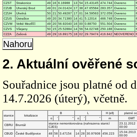
CZST
Strakonice
49
16
6.16988
13
54
15.43145
474.744
Overeno
CZUB
Uherský Brod
49
01
24.01424
17
38
47.65584
283.357
Overeno
CZUH
Uhelná
50
21
50.49287
17
01
34.59563
372.059
Overeno
CZUS
Ústrašice
49
20
34.71380
14
41
5.12014
466.748
Overeno
CZVM
Velké Meziříčí
49
20
56.92040
16
00
0.88750
551.504
Overeno
CZVS
Všejany
50
15
25.52884
14
56
54.02748
250.188
Overeno
CZZA
Zašová
49
29
16.89175
18
02
29.79474
416.842
NEOVERENO
Nahoru
2. Aktuální ověřené s
Souřadnice jsou platné od 
14.7.2026 (úterý), včetně.
B
L
H (ell)
platné o
stanice
lokalizace
o
'
"
o
'
"
m
GMT
stanice nemonitorována (nahrazena stanicí
23.11.2012
CBRU
Bruntál
CJES)
00:00
15.04.2013
CBUD
České Budějovice
48
58
3.47154
14
28
30.97608
456.223
00:00