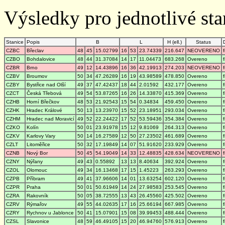
Výsledky pro jednotlivé stan
Stanice
Popis
B
L
H (ell.)
Status
CZBC
Břeclav
48
45
15.02799
16
53
23.74339
216.647
NEOVERENO
CZBO
Bohdalovice
48
44
31.37084
14
17
11.04473
683.268
Overeno
CZBR
Brno
49
12
14.43896
16
36
42.19913
274.203
NEOVERENO
CZBV
Broumov
50
34
47.26289
16
19
43.98589
478.850
Overeno
CZBY
Bystřice nad Olší
49
37
47.42437
18
44
2.01592
432.177
Overeno
CZCT
Česká Třebová
49
54
53.87265
16
26
14.33870
415.369
Overeno
CZHB
Horní Břečkov
48
53
21.92543
15
54
0.34834
459.450
Overeno
CZHK
Hradec Králové
50
13
13.23970
15
52
23.18951
293.034
Overeno
CZHM
Hradec nad Moravicí
49
52
22.24422
17
52
53.59436
354.384
Overeno
CZKO
Kolín
50
01
23.91978
15
12
9.81069
264.313
Overeno
CZKV
Karlovy Vary
50
14
16.27589
12
50
27.23502
461.689
Overeno
CZLT
Litoměřice
50
32
17.19849
14
07
51.91620
233.929
Overeno
CZNB
Nový Bor
50
45
54.19049
14
33
12.48835
428.634
NEOVERENO
CZNY
Nýřany
49
43
0.55892
13
13
8.40634
392.924
Overeno
CZOL
Olomouc
49
34
16.13468
17
15
1.45223
263.293
Overeno
CZPB
Příbram
49
41
37.96606
14
01
13.63254
602.120
Overeno
CZPR
Praha
50
01
50.61949
14
24
27.98583
253.545
Overeno
CZRA
Rakovník
50
05
38.72555
13
43
26.45560
425.502
Overeno
CZRV
Rýmařov
49
55
44.02635
17
16
25.66194
667.985
Overeno
CZRY
Rychnov u Jablonce
50
41
15.07901
15
08
39.99453
488.444
Overeno
CZSL
Slavonice
48
59
46.49105
15
20
46.94760
576.913
Overeno