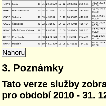
31.05.2026
GKYJ
Kyjov
49
01
29.91579
17
12
22.89352
285.584
00:00
31.05.2026
GMBL
Mladá Boleslav
50
24
0.15000
14
53
48.91886
283.910
00:00
31.05.2026
GSEB
Šebetov
49
33
4.31767
16
42
10.93895
440.811
00:00
09.11.2025
GCES
Česnovice
49
02
3.31632
14
21
38.49058
436.404
00:00
22.03.2026
GNNO
Náměšť nad Oslavou
49
07
8.81561
16
00
54.89604
511.325
00:00
09.11.2025
GPOD
Poděbrady
50
08
24.92173
15
08
6.75294
254.439
00:00
09.11.2025
GMAN
Manětín
49
59
43.97309
13
05
11.42921
764.121
00:00
Nahoru
3. Poznámky
Tato verze služby zobr
pro období 2010 - 31. 1