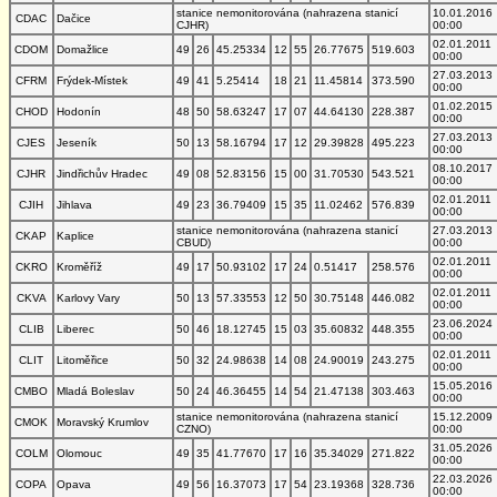
stanice nemonitorována (nahrazena stanicí
10.01.2016
CDAC
Dačice
CJHR)
00:00
02.01.2011
CDOM
Domažlice
49
26
45.25334
12
55
26.77675
519.603
00:00
27.03.2013
CFRM
Frýdek-Místek
49
41
5.25414
18
21
11.45814
373.590
00:00
01.02.2015
CHOD
Hodonín
48
50
58.63247
17
07
44.64130
228.387
00:00
27.03.2013
CJES
Jeseník
50
13
58.16794
17
12
29.39828
495.223
00:00
08.10.2017
CJHR
Jindřichův Hradec
49
08
52.83156
15
00
31.70530
543.521
00:00
02.01.2011
CJIH
Jihlava
49
23
36.79409
15
35
11.02462
576.839
00:00
stanice nemonitorována (nahrazena stanicí
27.03.2013
CKAP
Kaplice
CBUD)
00:00
02.01.2011
CKRO
Kroměříž
49
17
50.93102
17
24
0.51417
258.576
00:00
02.01.2011
CKVA
Karlovy Vary
50
13
57.33553
12
50
30.75148
446.082
00:00
23.06.2024
CLIB
Liberec
50
46
18.12745
15
03
35.60832
448.355
00:00
02.01.2011
CLIT
Litoměřice
50
32
24.98638
14
08
24.90019
243.275
00:00
15.05.2016
CMBO
Mladá Boleslav
50
24
46.36455
14
54
21.47138
303.463
00:00
stanice nemonitorována (nahrazena stanicí
15.12.2009
CMOK
Moravský Krumlov
CZNO)
00:00
31.05.2026
COLM
Olomouc
49
35
41.77670
17
16
35.34029
271.822
00:00
22.03.2026
COPA
Opava
49
56
16.37073
17
54
23.19368
328.736
00:00