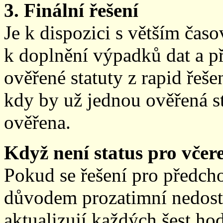
3. Finální řešení
Je k dispozici s větším ča
k doplnění výpadků dat a př
ověřené statuty z rapid řeše
kdy by už jednou ověřená st
ověřena.
Když není status pro včere
Pokud se řešení pro předch
důvodem prozatimní nedostup
aktualizují každých šest h