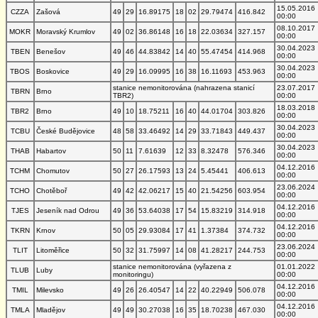
15.05.2016
CZZA
Zašová
49
29
16.89175
18
02
29.79474
416.842
00:00
08.10.2017
MOKR
Moravský Krumlov
49
02
36.86148
16
18
22.03634
327.157
00:00
30.04.2023
TBEN
Benešov
49
46
44.83842
14
40
55.47454
414.968
00:00
30.04.2023
TBOS
Boskovice
49
29
16.09995
16
38
16.11693
453.963
00:00
stanice nemonitorována (nahrazena stanicí
23.07.2017
TBRN
Brno
TBR2)
00:00
18.03.2018
TBR2
Brno
49
10
18.75211
16
40
44.01704
303.826
00:00
30.04.2023
TCBU
České Budějovice
48
58
33.46492
14
29
33.71843
449.437
00:00
30.04.2023
THAB
Habartov
50
11
7.61639
12
33
8.32478
576.346
00:00
04.12.2016
TCHM
Chomutov
50
27
26.17593
13
24
5.45441
406.613
00:00
23.06.2024
TCHO
Chotěboř
49
42
42.06217
15
40
21.54256
603.954
00:00
04.12.2016
TJES
Jeseník nad Odrou
49
36
53.64038
17
54
15.83219
314.918
00:00
04.12.2016
TKRN
Krnov
50
05
29.93084
17
41
1.37384
374.732
00:00
23.06.2024
TLIT
Litoměřice
50
32
31.75997
14
08
41.28217
244.753
00:00
stanice nemonitorována (vyřazena z
01.01.2022
TLUB
Luby
monitoringu)
00:00
04.12.2016
TMIL
Milevsko
49
26
26.40547
14
22
40.22949
506.078
00:00
04.12.2016
TMLA
Mladějov
49
49
30.27038
16
35
18.70238
467.030
00:00