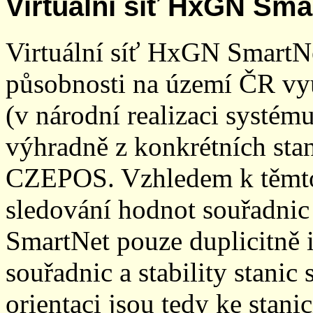
Virtuální síť HxGN Sma
Virtuální síť HxGN SmartN
působnosti na území ČR vyu
(v národní realizaci systé
výhradně z konkrétních stani
CZEPOS. Vzhledem k těmto
sledování hodnot souřadnic 
SmartNet pouze duplicitně
souřadnic a stability stani
orientaci jsou tedy ke sta