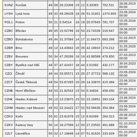
28.06.2015
KUNZ
Kunžak
49
06
26.23308
15
12
3.33383
702.511
00:00
23.06.2024
LYSH
Lysá hora
49
32
46.28428
18
26
51.31401
1374.903
00:00
15.05.2016
POL1
Polom
50
21
0.54514
16
19
20.07645
791.707
00:00
28.06.2020
CZBC
Břeclav
48
45
15.02799
16
53
23.74339
216.647
00:00
01.02.2015
CZBO
Bohdalovice
48
44
31.37084
14
17
11.04473
683.268
00:00
31.05.2026
CZBR
Brno
49
12
14.43942
16
36
42.19910
274.212
00:00
27.03.2013
CZBV
Broumov
50
34
47.26289
16
19
43.98589
478.850
00:00
30.04.2023
CZBY
Bystřice nad Olší
49
37
47.42437
18
44
2.01592
432.177
00:00
23.06.2024
CZCI
Čihošť
49
44
33.95571
15
20
27.37723
588.132
00:00
23.06.2024
CZCT
Česká Třebová
49
54
53.87265
16
26
14.33870
415.369
00:00
27.03.2013
CZHB
Horní Břečkov
48
53
21.92543
15
54
0.34834
459.450
00:00
23.06.2024
CZHK
Hradec Králové
50
13
13.23970
15
52
23.18951
293.034
00:00
23.06.2024
CZHM
Hradec nad Moravicí
49
52
22.24422
17
52
53.59436
354.384
00:00
28.06.2015
CZKO
Kolín
50
01
23.91978
15
12
9.81069
264.313
00:00
01.10.2010
CZKV
Karlovy Vary
50
14
16.27589
12
50
27.23502
461.689
00:00
01.10.2010
CZLT
Litoměřice
50
32
17.19849
14
07
51.91620
233.929
00:00