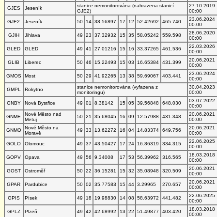
stanice nemonitorována (nahrazena stanicí
27.10.2019
GJES
Jeseník
GJE2)
00:00
23.06.2024
GJE2
Jeseník
50
14
38.56897
17
12
52.42692
465.740
00:00
28.06.2020
GJIH
Jihlava
49
23
37.32932
15
35
58.05242
559.598
00:00
22.03.2026
GLED
GLED
49
41
27.01216
15
16
33.37265
461.536
00:00
20.06.2021
GLIB
Liberec
50
46
15.22493
15
03
16.65384
431.399
00:00
23.06.2024
GMOS
Most
50
29
41.92265
13
38
59.69067
403.441
00:00
stanice nemonitorována (vyřazena z
30.04.2023
GMPL
Rokytno
monitoringu)
00:00
03.07.2022
GNBY
Nová Bystřice
49
01
8.38142
15
05
39.56848
648.030
00:00
Nové Město nad
20.06.2021
GNME
50
21
35.68045
16
09
12.57988
431.348
Metuj
00:00
Nové Město na
20.06.2021
GNMO
49
33
13.62272
16
04
14.83374
649.756
Moravě
00:00
22.06.2025
GOLO
Olomouc
49
37
43.50427
17
24
16.86319
334.315
00:00
18.03.2018
GOPV
Opava
49
56
9.34008
17
53
56.39962
316.565
00:00
20.06.2021
GOST
Ostroměř
50
22
36.15281
15
32
35.08948
320.509
00:00
20.06.2021
GPAR
Pardubice
50
02
35.77583
15
44
3.29965
270.657
00:00
22.06.2025
GPIS
Písek
49
18
19.98830
14
08
58.63972
441.482
00:00
18.03.2018
GPLZ
Plzeň
49
42
42.68992
13
22
51.49877
403.420
00:00