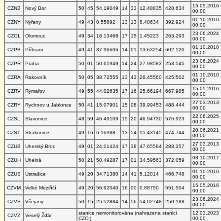
15.05.2016
CZNB
Nový Bor
50
45
54.19049
14
33
12.48835
428.634
00:00
01.10.2010
CZNY
Nýřany
49
43
0.55892
13
13
8.40634
392.924
00:00
23.06.2024
CZOL
Olomouc
49
34
16.13468
17
15
1.45223
263.293
00:00
01.10.2010
CZPB
Příbram
49
41
37.96606
14
01
13.63254
602.120
00:00
23.06.2024
CZPR
Praha
50
01
50.61949
14
24
27.98583
253.545
00:00
01.10.2010
CZRA
Rakovník
50
05
38.72555
13
43
26.45560
425.502
00:00
15.05.2016
CZRV
Rýmařov
49
55
44.02635
17
16
25.66194
667.985
00:00
27.03.2013
CZRY
Rychnov u Jablonce
50
41
15.07901
15
08
39.99453
488.444
00:00
22.06.2025
CZSL
Slavonice
48
59
46.49109
15
20
46.94730
576.923
00:00
20.06.2021
CZST
Strakonice
49
16
6.16988
13
54
15.43145
474.744
00:00
27.03.2013
CZUB
Uherský Brod
49
01
24.01424
17
38
47.65584
283.357
00:00
08.10.2017
CZUH
Uhelná
50
21
50.49287
17
01
34.59563
372.059
00:00
01.10.2010
CZUS
Ústrašice
49
20
34.71380
14
41
5.12014
466.748
00:00
15.05.2016
CZVM
Velké Meziříčí
49
20
56.92040
16
00
0.88750
551.504
00:00
23.06.2024
CZVS
Všejany
50
15
25.52884
14
56
54.02748
250.188
00:00
stanice nemonitorována (nahrazena stanicí
12.03.2023
CZVZ
Veselý Žďár
CZCI)
00:00