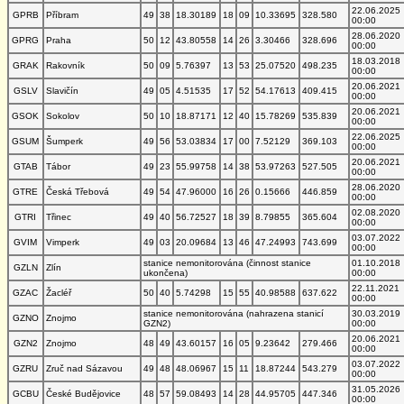
22.06.2025
GPRB
Příbram
49
38
18.30189
18
09
10.33695
328.580
00:00
28.06.2020
GPRG
Praha
50
12
43.80558
14
26
3.30466
328.696
00:00
18.03.2018
GRAK
Rakovník
50
09
5.76397
13
53
25.07520
498.235
00:00
20.06.2021
GSLV
Slavičín
49
05
4.51535
17
52
54.17613
409.415
00:00
20.06.2021
GSOK
Sokolov
50
10
18.87171
12
40
15.78269
535.839
00:00
22.06.2025
GSUM
Šumperk
49
56
53.03834
17
00
7.52129
369.103
00:00
20.06.2021
GTAB
Tábor
49
23
55.99758
14
38
53.97263
527.505
00:00
28.06.2020
GTRE
Česká Třebová
49
54
47.96000
16
26
0.15666
446.859
00:00
02.08.2020
GTRI
Třinec
49
40
56.72527
18
39
8.79855
365.604
00:00
03.07.2022
GVIM
Vimperk
49
03
20.09684
13
46
47.24993
743.699
00:00
stanice nemonitorována (činnost stanice
01.10.2018
GZLN
Zlín
ukončena)
00:00
22.11.2021
GZAC
Žacléř
50
40
5.74298
15
55
40.98588
637.622
00:00
stanice nemonitorována (nahrazena stanicí
30.03.2019
GZNO
Znojmo
GZN2)
00:00
20.06.2021
GZN2
Znojmo
48
49
43.60157
16
05
9.23642
279.466
00:00
03.07.2022
GZRU
Zruč nad Sázavou
49
48
48.06967
15
11
18.87244
543.279
00:00
31.05.2026
GCBU
České Budějovice
48
57
59.08493
14
28
44.95705
447.346
00:00