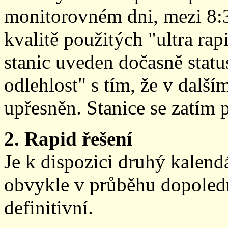
monitorovném dni, mezi 8:
kvalitě použitých "ultra ra
stanic uveden dočasně stat
odlehlost" s tím, že v další
upřesněn. Stanice se zatím
2. Rapid řešení
Je k dispozici druhý kalen
obvykle v průběhu dopoledne
definitivní.