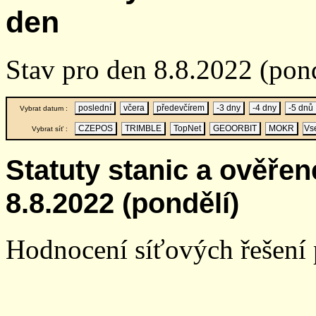
den
Stav pro den 8.8.2022 (po
poslední
včera
předevčírem
-3 dny
-4 dny
-5 dnů
Vybrat datum :
CZEPOS
TRIMBLE
TopNet
GEOORBIT
MOKR
Vs
Vybrat síť :
Statuty stanic a ověře
8.8.2022 (pondělí)
Hodnocení síťových řešení p