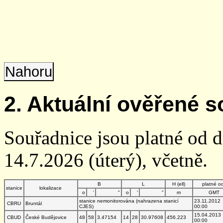
Nahoru
2. Aktuální ověřené s
Souřadnice jsou platné od 
14.7.2026 (úterý), včetně.
B
L
H (ell)
platné o
stanice
lokalizace
o
'
"
o
'
"
m
GMT
stanice nemonitorována (nahrazena stanicí
23.11.2012
CBRU
Bruntál
CJES)
00:00
15.04.2013
CBUD
České Budějovice
48
58
3.47154
14
28
30.97608
456.223
00:00