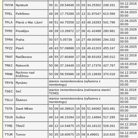
04.12.2016
TNYM
Nymburk
50
11
29.54648
15
03
34.25302
248.331
00:00
30.04.2023
TPEL
Pelhřimov
49
26
17.75289
15
12
31.97047
613.566
00:00
22.06.2025
TPLA
Planá u Mar. Lázní
49
51
44.75558
12
43
46.16283
541.796
00:00
31.05.2026
TPR2
Prostějov
49
28
13.26972
17
06
41.42488
280.981
00:00
04.12.2016
TPRA
Praha
50
07
5.05736
14
27
49.00590
294.332
00:00
22.06.2025
TPZ2
Plzeň
49
43
57.09898
13
18
46.41203
455.247
00:00
04.12.2016
TRAT
Ratíškovice
48
55
27.60466
17
09
38.83183
265.012
00:00
18.03.2018
TRK2
Rakovník
50
06
37.19449
13
43
37.17376
427.767
00:00
Rychnov nad
04.12.2016
TRNK
50
09
58.55996
16
16
15.13839
370.016
Kněžnou
00:00
stanice nemonitorována (vyřazena z
01.01.2022
TRYN
Rynárec
monitoringu)
00:00
stanice nemonitorována (nahrazena stanicí
09.11.2018
TSEC
Seč
TCHO)
00:00
stanice nemonitorována (vyřazena z
01.01.2022
TSLU
Šluknov
monitoringu)
00:00
23.06.2024
TSTA
Staré Město
50
09
44.39910
16
56
51.94082
603.491
00:00
04.12.2016
TSUS
Sušice
49
14
46.15294
13
32
21.14694
517.295
00:00
04.12.2016
TTRE
Třebíč
49
12
14.54875
15
52
43.18122
529.261
00:00
04.12.2016
TTUR
Turnov
50
35
18.60975
15
08
9.49601
310.620
00:00