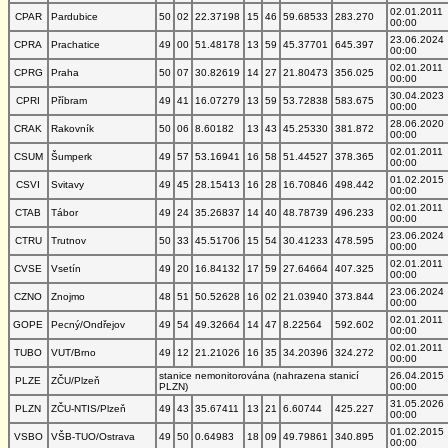
02.01.2011
CPAR
Pardubice
50
02
22.37198
15
46
59.68533
283.270
00:00
23.06.2024
CPRA
Prachatice
49
00
51.48178
13
59
45.37701
645.397
00:00
02.01.2011
CPRG
Praha
50
07
30.82619
14
27
21.80473
356.025
00:00
30.04.2023
CPRI
Příbram
49
41
16.07279
13
59
53.72838
583.675
00:00
28.06.2020
CRAK
Rakovník
50
06
8.60182
13
43
45.25330
381.872
00:00
02.01.2011
CSUM
Šumperk
49
57
53.16941
16
58
51.44527
378.365
00:00
01.02.2015
CSVI
Svitavy
49
45
28.15413
16
28
16.70846
498.442
00:00
02.01.2011
CTAB
Tábor
49
24
35.26837
14
40
48.78739
496.233
00:00
23.06.2024
CTRU
Trutnov
50
33
45.51706
15
54
30.41233
478.595
00:00
02.01.2011
CVSE
Vsetín
49
20
16.84132
17
59
27.64664
407.325
00:00
23.06.2024
CZNO
Znojmo
48
51
50.52628
16
02
21.03940
373.844
00:00
02.01.2011
GOPE
Pecný/Ondřejov
49
54
49.32664
14
47
8.22564
592.602
00:00
02.01.2011
TUBO
VUT/Brno
49
12
21.21026
16
35
34.20396
324.272
00:00
stanice nemonitorována (nahrazena stanicí
26.04.2015
PLZE
ZČU/Plzeň
PLZN)
00:00
31.05.2026
PLZN
ZČU-NTIS/Plzeň
49
43
35.67411
13
21
6.60744
425.227
00:00
01.02.2015
VSBO
VŠB-TUO/Ostrava
49
50
0.64983
18
09
49.79861
340.895
00:00