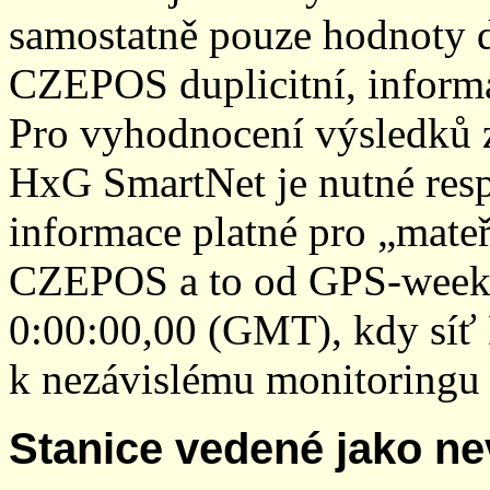
samostatně pouze hodnoty den
CZEPOS duplicitní, inform
Pro vyhodnocení výsledků z
HxG SmartNet je nutné resp
informace platné pro „mateř
CZEPOS a to od GPS-week 2
0:00:00,00 (GMT), kdy sí
k nezávislému monitoringu 
Stanice vedené jako ne