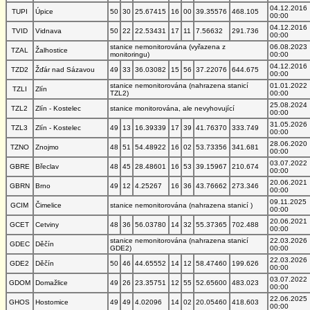
04.12.2016
TUPI
Úpice
50
30
25.67415
16
00
39.35576
468.105
00:00
04.12.2016
TVID
Vidnava
50
22
22.53431
17
11
7.56632
291.736
00:00
stanice nemonitorována (vyřazena z
06.08.2023
TZAL
Žalhostice
monitoringu)
00:00
04.12.2016
TZD2
Žďár nad Sázavou
49
33
36.03082
15
56
37.22076
644.675
00:00
stanice nemonitorována (nahrazena stanicí
01.01.2022
TZLI
Zlín
TZL2)
00:00
25.08.2024
TZL2
Zlín - Kostelec
stanice monitorována, ale nevyhovující
00:00
31.05.2026
TZL3
Zlín - Kostelec
49
13
16.39339
17
39
41.76370
333.749
00:00
28.06.2020
TZNO
Znojmo
48
51
54.48922
16
02
53.73356
341.681
00:00
03.07.2022
GBRE
Břeclav
48
45
28.48601
16
53
39.15967
210.674
00:00
20.06.2021
GBRN
Brno
49
12
4.25267
16
36
43.76662
273.346
00:00
09.11.2025
GCIM
Čimelice
stanice nemonitorována (nahrazena stanicí )
00:00
20.06.2021
GCET
Cetviny
48
36
56.03780
14
32
55.37365
702.488
00:00
stanice nemonitorována (nahrazena stanicí
22.03.2026
GDEC
Děčín
GDE2)
00:00
22.03.2026
GDE2
Děčín
50
46
44.65552
14
12
58.47460
199.626
00:00
03.07.2022
GDOM
Domažlice
49
26
23.35751
12
55
52.65600
483.023
00:00
22.06.2025
GHOS
Hostomice
49
49
4.02096
14
02
20.05460
418.603
00:00