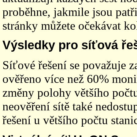
proběhne, jakmile jsou patř
stránky můžete očekávat kol
Výsledky pro síťová ře
Síťové řešení se považuje z
ověřeno více než 60% monit
změny polohy většího počt
neověření sítě také nedostu
řešení u většího počtu stani