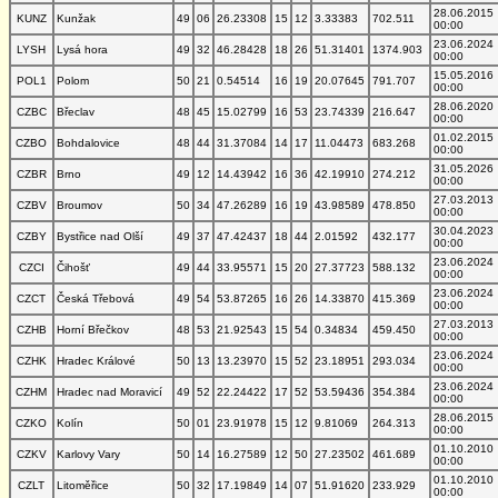
28.06.2015
KUNZ
Kunžak
49
06
26.23308
15
12
3.33383
702.511
00:00
23.06.2024
LYSH
Lysá hora
49
32
46.28428
18
26
51.31401
1374.903
00:00
15.05.2016
POL1
Polom
50
21
0.54514
16
19
20.07645
791.707
00:00
28.06.2020
CZBC
Břeclav
48
45
15.02799
16
53
23.74339
216.647
00:00
01.02.2015
CZBO
Bohdalovice
48
44
31.37084
14
17
11.04473
683.268
00:00
31.05.2026
CZBR
Brno
49
12
14.43942
16
36
42.19910
274.212
00:00
27.03.2013
CZBV
Broumov
50
34
47.26289
16
19
43.98589
478.850
00:00
30.04.2023
CZBY
Bystřice nad Olší
49
37
47.42437
18
44
2.01592
432.177
00:00
23.06.2024
CZCI
Čihošť
49
44
33.95571
15
20
27.37723
588.132
00:00
23.06.2024
CZCT
Česká Třebová
49
54
53.87265
16
26
14.33870
415.369
00:00
27.03.2013
CZHB
Horní Břečkov
48
53
21.92543
15
54
0.34834
459.450
00:00
23.06.2024
CZHK
Hradec Králové
50
13
13.23970
15
52
23.18951
293.034
00:00
23.06.2024
CZHM
Hradec nad Moravicí
49
52
22.24422
17
52
53.59436
354.384
00:00
28.06.2015
CZKO
Kolín
50
01
23.91978
15
12
9.81069
264.313
00:00
01.10.2010
CZKV
Karlovy Vary
50
14
16.27589
12
50
27.23502
461.689
00:00
01.10.2010
CZLT
Litoměřice
50
32
17.19849
14
07
51.91620
233.929
00:00