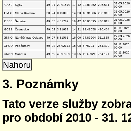
31.05.2026
GKYJ
Kyjov
49
01
29.91579
17
12
22.89352
285.584
00:00
31.05.2026
GMBL
Mladá Boleslav
50
24
0.15000
14
53
48.91886
283.910
00:00
31.05.2026
GSEB
Šebetov
49
33
4.31767
16
42
10.93895
440.811
00:00
09.11.2025
GCES
Česnovice
49
02
3.31632
14
21
38.49058
436.404
00:00
22.03.2026
GNNO
Náměšť nad Oslavou
49
07
8.81561
16
00
54.89604
511.325
00:00
09.11.2025
GPOD
Poděbrady
50
08
24.92173
15
08
6.75294
254.439
00:00
09.11.2025
GMAN
Manětín
49
59
43.97309
13
05
11.42921
764.121
00:00
Nahoru
3. Poznámky
Tato verze služby zobr
pro období 2010 - 31. 1