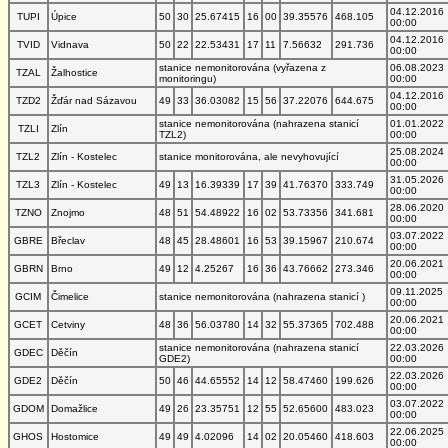
04.12.2016
TUPI
Úpice
50
30
25.67415
16
00
39.35576
468.105
00:00
04.12.2016
TVID
Vidnava
50
22
22.53431
17
11
7.56632
291.736
00:00
stanice nemonitorována (vyřazena z
06.08.2023
TZAL
Žalhostice
monitoringu)
00:00
04.12.2016
TZD2
Žďár nad Sázavou
49
33
36.03082
15
56
37.22076
644.675
00:00
stanice nemonitorována (nahrazena stanicí
01.01.2022
TZLI
Zlín
TZL2)
00:00
25.08.2024
TZL2
Zlín - Kostelec
stanice monitorována, ale nevyhovující
00:00
31.05.2026
TZL3
Zlín - Kostelec
49
13
16.39339
17
39
41.76370
333.749
00:00
28.06.2020
TZNO
Znojmo
48
51
54.48922
16
02
53.73356
341.681
00:00
03.07.2022
GBRE
Břeclav
48
45
28.48601
16
53
39.15967
210.674
00:00
20.06.2021
GBRN
Brno
49
12
4.25267
16
36
43.76662
273.346
00:00
09.11.2025
GCIM
Čimelice
stanice nemonitorována (nahrazena stanicí )
00:00
20.06.2021
GCET
Cetviny
48
36
56.03780
14
32
55.37365
702.488
00:00
stanice nemonitorována (nahrazena stanicí
22.03.2026
GDEC
Děčín
GDE2)
00:00
22.03.2026
GDE2
Děčín
50
46
44.65552
14
12
58.47460
199.626
00:00
03.07.2022
GDOM
Domažlice
49
26
23.35751
12
55
52.65600
483.023
00:00
22.06.2025
GHOS
Hostomice
49
49
4.02096
14
02
20.05460
418.603
00:00