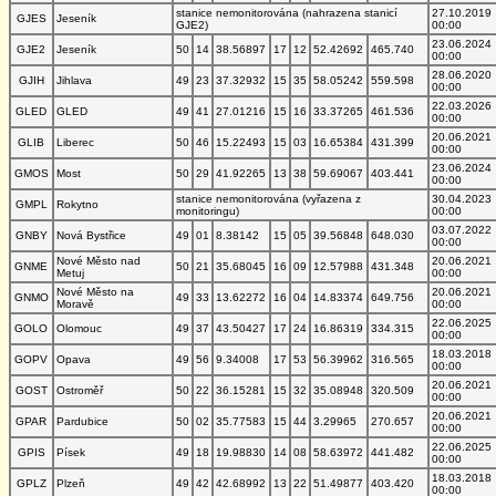
stanice nemonitorována (nahrazena stanicí
27.10.2019
GJES
Jeseník
GJE2)
00:00
23.06.2024
GJE2
Jeseník
50
14
38.56897
17
12
52.42692
465.740
00:00
28.06.2020
GJIH
Jihlava
49
23
37.32932
15
35
58.05242
559.598
00:00
22.03.2026
GLED
GLED
49
41
27.01216
15
16
33.37265
461.536
00:00
20.06.2021
GLIB
Liberec
50
46
15.22493
15
03
16.65384
431.399
00:00
23.06.2024
GMOS
Most
50
29
41.92265
13
38
59.69067
403.441
00:00
stanice nemonitorována (vyřazena z
30.04.2023
GMPL
Rokytno
monitoringu)
00:00
03.07.2022
GNBY
Nová Bystřice
49
01
8.38142
15
05
39.56848
648.030
00:00
Nové Město nad
20.06.2021
GNME
50
21
35.68045
16
09
12.57988
431.348
Metuj
00:00
Nové Město na
20.06.2021
GNMO
49
33
13.62272
16
04
14.83374
649.756
Moravě
00:00
22.06.2025
GOLO
Olomouc
49
37
43.50427
17
24
16.86319
334.315
00:00
18.03.2018
GOPV
Opava
49
56
9.34008
17
53
56.39962
316.565
00:00
20.06.2021
GOST
Ostroměř
50
22
36.15281
15
32
35.08948
320.509
00:00
20.06.2021
GPAR
Pardubice
50
02
35.77583
15
44
3.29965
270.657
00:00
22.06.2025
GPIS
Písek
49
18
19.98830
14
08
58.63972
441.482
00:00
18.03.2018
GPLZ
Plzeň
49
42
42.68992
13
22
51.49877
403.420
00:00