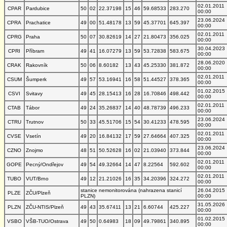
02.01.2011
CPAR
Pardubice
50
02
22.37198
15
46
59.68533
283.270
00:00
23.06.2024
CPRA
Prachatice
49
00
51.48178
13
59
45.37701
645.397
00:00
02.01.2011
CPRG
Praha
50
07
30.82619
14
27
21.80473
356.025
00:00
30.04.2023
CPRI
Příbram
49
41
16.07279
13
59
53.72838
583.675
00:00
28.06.2020
CRAK
Rakovník
50
06
8.60182
13
43
45.25330
381.872
00:00
02.01.2011
CSUM
Šumperk
49
57
53.16941
16
58
51.44527
378.365
00:00
01.02.2015
CSVI
Svitavy
49
45
28.15413
16
28
16.70846
498.442
00:00
02.01.2011
CTAB
Tábor
49
24
35.26837
14
40
48.78739
496.233
00:00
23.06.2024
CTRU
Trutnov
50
33
45.51706
15
54
30.41233
478.595
00:00
02.01.2011
CVSE
Vsetín
49
20
16.84132
17
59
27.64664
407.325
00:00
23.06.2024
CZNO
Znojmo
48
51
50.52628
16
02
21.03940
373.844
00:00
02.01.2011
GOPE
Pecný/Ondřejov
49
54
49.32664
14
47
8.22564
592.602
00:00
02.01.2011
TUBO
VUT/Brno
49
12
21.21026
16
35
34.20396
324.272
00:00
stanice nemonitorována (nahrazena stanicí
26.04.2015
PLZE
ZČU/Plzeň
PLZN)
00:00
31.05.2026
PLZN
ZČU-NTIS/Plzeň
49
43
35.67411
13
21
6.60744
425.227
00:00
01.02.2015
VSBO
VŠB-TUO/Ostrava
49
50
0.64983
18
09
49.79861
340.895
00:00