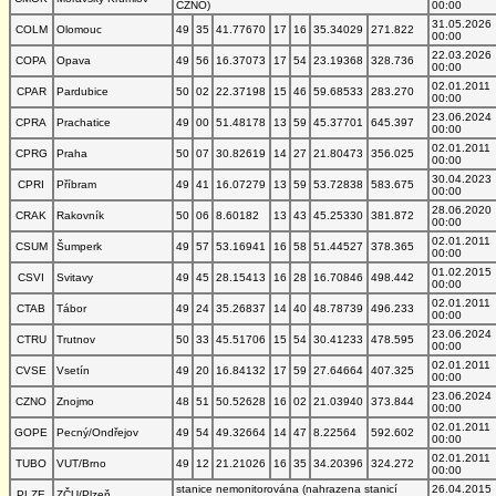
CZNO)
00:00
31.05.2026
COLM
Olomouc
49
35
41.77670
17
16
35.34029
271.822
00:00
22.03.2026
COPA
Opava
49
56
16.37073
17
54
23.19368
328.736
00:00
02.01.2011
CPAR
Pardubice
50
02
22.37198
15
46
59.68533
283.270
00:00
23.06.2024
CPRA
Prachatice
49
00
51.48178
13
59
45.37701
645.397
00:00
02.01.2011
CPRG
Praha
50
07
30.82619
14
27
21.80473
356.025
00:00
30.04.2023
CPRI
Příbram
49
41
16.07279
13
59
53.72838
583.675
00:00
28.06.2020
CRAK
Rakovník
50
06
8.60182
13
43
45.25330
381.872
00:00
02.01.2011
CSUM
Šumperk
49
57
53.16941
16
58
51.44527
378.365
00:00
01.02.2015
CSVI
Svitavy
49
45
28.15413
16
28
16.70846
498.442
00:00
02.01.2011
CTAB
Tábor
49
24
35.26837
14
40
48.78739
496.233
00:00
23.06.2024
CTRU
Trutnov
50
33
45.51706
15
54
30.41233
478.595
00:00
02.01.2011
CVSE
Vsetín
49
20
16.84132
17
59
27.64664
407.325
00:00
23.06.2024
CZNO
Znojmo
48
51
50.52628
16
02
21.03940
373.844
00:00
02.01.2011
GOPE
Pecný/Ondřejov
49
54
49.32664
14
47
8.22564
592.602
00:00
02.01.2011
TUBO
VUT/Brno
49
12
21.21026
16
35
34.20396
324.272
00:00
stanice nemonitorována (nahrazena stanicí
26.04.2015
PLZE
ZČU/Plzeň