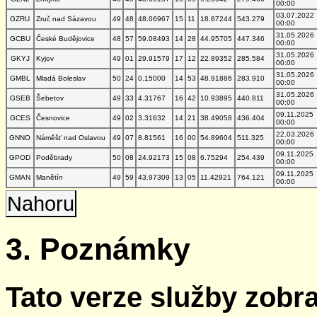
00:00
03.07.2022
GZRU
Zruč nad Sázavou
49
48
48.06967
15
11
18.87244
543.279
00:00
31.05.2026
GCBU
České Budějovice
48
57
59.08493
14
28
44.95705
447.346
00:00
31.05.2026
GKYJ
Kyjov
49
01
29.91579
17
12
22.89352
285.584
00:00
31.05.2026
GMBL
Mladá Boleslav
50
24
0.15000
14
53
48.91886
283.910
00:00
31.05.2026
GSEB
Šebetov
49
33
4.31767
16
42
10.93895
440.811
00:00
09.11.2025
GCES
Česnovice
49
02
3.31632
14
21
38.49058
436.404
00:00
22.03.2026
GNNO
Náměšť nad Oslavou
49
07
8.81561
16
00
54.89604
511.325
00:00
09.11.2025
GPOD
Poděbrady
50
08
24.92173
15
08
6.75294
254.439
00:00
09.11.2025
GMAN
Manětín
49
59
43.97309
13
05
11.42921
764.121
00:00
Nahoru
3. Poznámky
Tato verze služby zobr