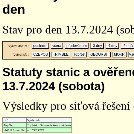
den
Stav pro den 13.7.2024 (so
poslední
včera
předevčírem
-3 dny
-4 dny
-5 dnů
Vybrat datum :
CZEPOS
TRIMBLE
TopNet
GEOORBIT
MOKR
Vs
Vybrat síť :
Statuty stanic a ověře
13.7.2024 (sobota)
Výsledky pro síťová řešení (
Síť
Výsledek
TopNet
TopNet : Síťové řešení ověřeno
HxGN SmartNet
viz CZEPOS