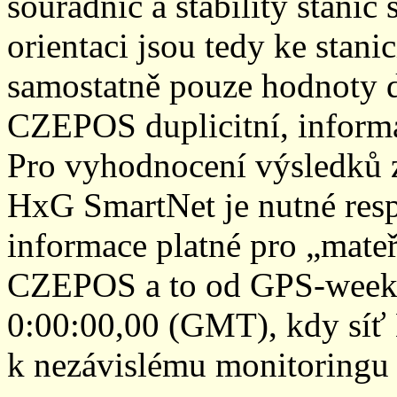
souřadnic a stability stani
orientaci jsou tedy ke sta
samostatně pouze hodnoty den
CZEPOS duplicitní, inform
Pro vyhodnocení výsledků z
HxG SmartNet je nutné resp
informace platné pro „mateř
CZEPOS a to od GPS-week 2
0:00:00,00 (GMT), kdy sí
k nezávislému monitoringu 