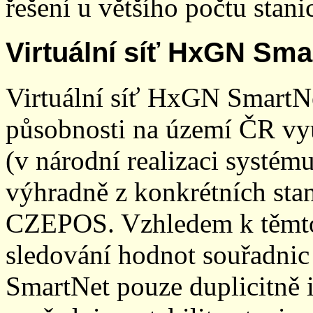
řešení u většího počtu stani
Virtuální síť HxGN Sma
Virtuální síť HxGN SmartN
působnosti na území ČR vyu
(v národní realizaci systé
výhradně z konkrétních stani
CZEPOS. Vzhledem k těmto
sledování hodnot souřadnic 
SmartNet pouze duplicitně