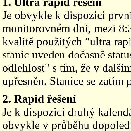
1. Ultra rapid řešení
Je obvykle k dispozici prvn
monitorovném dni, mezi 8:
kvalitě použitých "ultra ra
stanic uveden dočasně stat
odlehlost" s tím, že v další
upřesněn. Stanice se zatím
2. Rapid řešení
Je k dispozici druhý kalen
obvykle v průběhu dopoledne