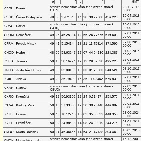
o
'
"
o
'
"
m
GMT
stanice nemonitorována (nahrazena stanicí
23.11.2012
CBRU
Bruntál
CJES)
00:00
15.04.2013
CBUD
České Budějovice
48
58
3.47154
14
28
30.97608
456.223
00:00
stanice nemonitorována (nahrazena stanicí
10.01.2016
CDAC
Dačice
CJHR)
00:00
02.01.2011
CDOM
Domažlice
49
26
45.25334
12
55
26.77675
519.603
00:00
27.03.2013
CFRM
Frýdek-Místek
49
41
5.25414
18
21
11.45814
373.590
00:00
01.02.2015
CHOD
Hodonín
48
50
58.63247
17
07
44.64130
228.387
00:00
27.03.2013
CJES
Jeseník
50
13
58.16794
17
12
29.39828
495.223
00:00
08.10.2017
CJHR
Jindřichův Hradec
49
08
52.83156
15
00
31.70530
543.521
00:00
02.01.2011
CJIH
Jihlava
49
23
36.79409
15
35
11.02462
576.839
00:00
stanice nemonitorována (nahrazena stanicí
27.03.2013
CKAP
Kaplice
CBUD)
00:00
02.01.2011
CKRO
Kroměříž
49
17
50.93102
17
24
0.51417
258.576
00:00
02.01.2011
CKVA
Karlovy Vary
50
13
57.33553
12
50
30.75148
446.082
00:00
23.06.2024
CLIB
Liberec
50
46
18.12745
15
03
35.60832
448.355
00:00
02.01.2011
CLIT
Litoměřice
50
32
24.98638
14
08
24.90019
243.275
00:00
15.05.2016
CMBO
Mladá Boleslav
50
24
46.36455
14
54
21.47138
303.463
00:00
stanice nemonitorována (nahrazena stanicí
15.12.2009
CMOK
Moravský Krumlov