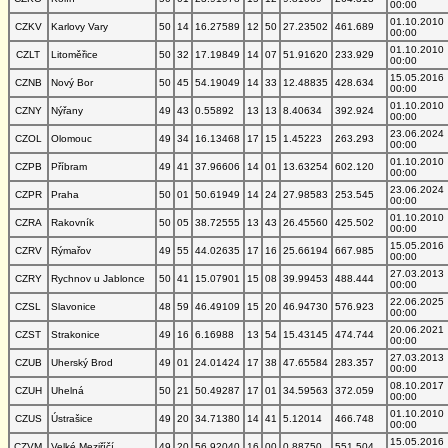
00:00
01.10.2010
CZKV
Karlovy Vary
50
14
16.27589
12
50
27.23502
461.689
00:00
01.10.2010
CZLT
Litoměřice
50
32
17.19849
14
07
51.91620
233.929
00:00
15.05.2016
CZNB
Nový Bor
50
45
54.19049
14
33
12.48835
428.634
00:00
01.10.2010
CZNY
Nýřany
49
43
0.55892
13
13
8.40634
392.924
00:00
23.06.2024
CZOL
Olomouc
49
34
16.13468
17
15
1.45223
263.293
00:00
01.10.2010
CZPB
Příbram
49
41
37.96606
14
01
13.63254
602.120
00:00
23.06.2024
CZPR
Praha
50
01
50.61949
14
24
27.98583
253.545
00:00
01.10.2010
CZRA
Rakovník
50
05
38.72555
13
43
26.45560
425.502
00:00
15.05.2016
CZRV
Rýmařov
49
55
44.02635
17
16
25.66194
667.985
00:00
27.03.2013
CZRY
Rychnov u Jablonce
50
41
15.07901
15
08
39.99453
488.444
00:00
22.06.2025
CZSL
Slavonice
48
59
46.49109
15
20
46.94730
576.923
00:00
20.06.2021
CZST
Strakonice
49
16
6.16988
13
54
15.43145
474.744
00:00
27.03.2013
CZUB
Uherský Brod
49
01
24.01424
17
38
47.65584
283.357
00:00
08.10.2017
CZUH
Uhelná
50
21
50.49287
17
01
34.59563
372.059
00:00
01.10.2010
CZUS
Ústrašice
49
20
34.71380
14
41
5.12014
466.748
00:00
15.05.2016
CZVM
Velké Meziříčí
49
20
56.92040
16
00
0.88750
551.504