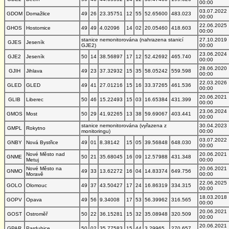
00:00
03.07.2022
GDOM
Domažlice
49
26
23.35751
12
55
52.65600
483.023
00:00
22.06.2025
GHOS
Hostomice
49
49
4.02096
14
02
20.05460
418.603
00:00
stanice nemonitorována (nahrazena stanicí
27.10.2019
GJES
Jeseník
GJE2)
00:00
23.06.2024
GJE2
Jeseník
50
14
38.56897
17
12
52.42692
465.740
00:00
28.06.2020
GJIH
Jihlava
49
23
37.32932
15
35
58.05242
559.598
00:00
22.03.2026
GLED
GLED
49
41
27.01216
15
16
33.37265
461.536
00:00
20.06.2021
GLIB
Liberec
50
46
15.22493
15
03
16.65384
431.399
00:00
23.06.2024
GMOS
Most
50
29
41.92265
13
38
59.69067
403.441
00:00
stanice nemonitorována (vyřazena z
30.04.2023
GMPL
Rokytno
monitoringu)
00:00
03.07.2022
GNBY
Nová Bystřice
49
01
8.38142
15
05
39.56848
648.030
00:00
Nové Město nad
20.06.2021
GNME
50
21
35.68045
16
09
12.57988
431.348
Metuj
00:00
Nové Město na
20.06.2021
GNMO
49
33
13.62272
16
04
14.83374
649.756
Moravě
00:00
22.06.2025
GOLO
Olomouc
49
37
43.50427
17
24
16.86319
334.315
00:00
18.03.2018
GOPV
Opava
49
56
9.34008
17
53
56.39962
316.565
00:00
20.06.2021
GOST
Ostroměř
50
22
36.15281
15
32
35.08948
320.509
00:00
20.06.2021
GPAR
Pardubice
50
02
35.77583
15
44
3.29965
270.657