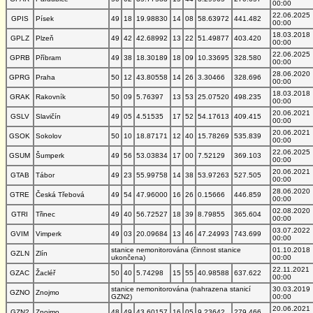
00:00
22.06.2025
GPIS
Písek
49
18
19.98830
14
08
58.63972
441.482
00:00
18.03.2018
GPLZ
Plzeň
49
42
42.68992
13
22
51.49877
403.420
00:00
22.06.2025
GPRB
Příbram
49
38
18.30189
18
09
10.33695
328.580
00:00
28.06.2020
GPRG
Praha
50
12
43.80558
14
26
3.30466
328.696
00:00
18.03.2018
GRAK
Rakovník
50
09
5.76397
13
53
25.07520
498.235
00:00
20.06.2021
GSLV
Slavičín
49
05
4.51535
17
52
54.17613
409.415
00:00
20.06.2021
GSOK
Sokolov
50
10
18.87171
12
40
15.78269
535.839
00:00
22.06.2025
GSUM
Šumperk
49
56
53.03834
17
00
7.52129
369.103
00:00
20.06.2021
GTAB
Tábor
49
23
55.99758
14
38
53.97263
527.505
00:00
28.06.2020
GTRE
Česká Třebová
49
54
47.96000
16
26
0.15666
446.859
00:00
02.08.2020
GTRI
Třinec
49
40
56.72527
18
39
8.79855
365.604
00:00
03.07.2022
GVIM
Vimperk
49
03
20.09684
13
46
47.24993
743.699
00:00
stanice nemonitorována (činnost stanice
01.10.2018
GZLN
Zlín
ukončena)
00:00
22.11.2021
GZAC
Žacléř
50
40
5.74298
15
55
40.98588
637.622
00:00
stanice nemonitorována (nahrazena stanicí
30.03.2019
GZNO
Znojmo
GZN2)
00:00
20.06.2021
GZN2
Znojmo
48
49
43.60157
16
05
9.23642
279.466