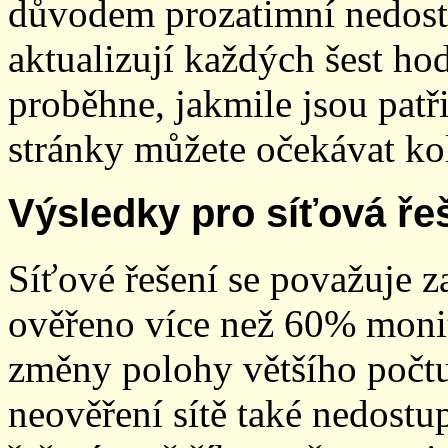
důvodem prozatimní nedostup
aktualizují každých šest h
proběhne, jakmile jsou patř
stránky můžete očekávat kol
Výsledky pro síťová ře
Síťové řešení se považuje z
ověřeno více než 60% monit
změny polohy většího počt
neověření sítě také nedostu