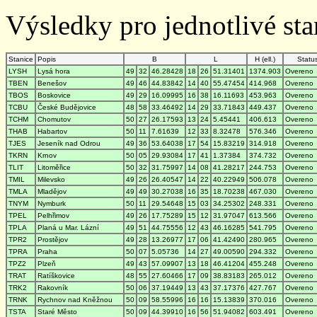
Výsledky pro jednotlivé stan
Stanice
Popis
B
L
H (ell.)
Statu
LYSH
Lysá hora
49
32
46.28428
18
26
51.31401
1374.903
Overeno
TBEN
Benešov
49
46
44.83842
14
40
55.47454
414.968
Overeno
TBOS
Boskovice
49
29
16.09995
16
38
16.11693
453.963
Overeno
TCBU
České Budějovice
48
58
33.46492
14
29
33.71843
449.437
Overeno
TCHM
Chomutov
50
27
26.17593
13
24
5.45441
406.613
Overeno
THAB
Habartov
50
11
7.61639
12
33
8.32478
576.346
Overeno
TJES
Jeseník nad Odrou
49
36
53.64038
17
54
15.83219
314.918
Overeno
TKRN
Krnov
50
05
29.93084
17
41
1.37384
374.732
Overeno
TLIT
Litoměřice
50
32
31.75997
14
08
41.28217
244.753
Overeno
TMIL
Milevsko
49
26
26.40547
14
22
40.22949
506.078
Overeno
TMLA
Mladějov
49
49
30.27038
16
35
18.70238
467.030
Overeno
TNYM
Nymburk
50
11
29.54648
15
03
34.25302
248.331
Overeno
TPEL
Pelhřimov
49
26
17.75289
15
12
31.97047
613.566
Overeno
TPLA
Planá u Mar. Lázní
49
51
44.75556
12
43
46.16285
541.795
Overeno
TPR2
Prostějov
49
28
13.26977
17
06
41.42490
280.965
Overeno
TPRA
Praha
50
07
5.05736
14
27
49.00590
294.332
Overeno
TPZ2
Plzeň
49
43
57.09907
13
18
46.41204
455.248
Overeno
TRAT
Ratíškovice
48
55
27.60466
17
09
38.83183
265.012
Overeno
TRK2
Rakovník
50
06
37.19449
13
43
37.17376
427.767
Overeno
TRNK
Rychnov nad Kněžnou
50
09
58.55996
16
16
15.13839
370.016
Overeno
TSTA
Staré Město
50
09
44.39910
16
56
51.94082
603.491
Overeno