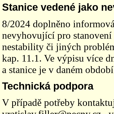
Stanice vedené jako ne
8/2024 doplněno informován
nevyhovující pro stanovení
nestability či jiných probl
kap. 11.1. Ve výpisu více dn
a stanice je v daném období
Technická podpora
V případě potřeby kontaktu
vratislav.filler@pecny.cz , 