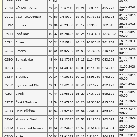
PLZN)
00:00
31.05.2026
PLZN
ZČU-NTIS/Plzeň
49
43
35.67411
13
21
6.60744
425.227
00:00
01.02.2015
VSBO
VŠB-TUO/Ostrava
49
50
0.64983
18
09
49.79861
340.895
00:00
28.06.2015
KUNZ
Kunžak
49
06
26.23308
15
12
3.33383
702.511
00:00
23.06.2024
LYSH
Lysá hora
49
32
46.28428
18
26
51.31401
1374.903
00:00
15.05.2016
POL1
Polom
50
21
0.54514
16
19
20.07645
791.707
00:00
28.06.2020
CZBC
Břeclav
48
45
15.02799
16
53
23.74339
216.647
00:00
01.02.2015
CZBO
Bohdalovice
48
44
31.37084
14
17
11.04473
683.268
00:00
31.05.2026
CZBR
Brno
49
12
14.43942
16
36
42.19910
274.212
00:00
27.03.2013
CZBV
Broumov
50
34
47.26289
16
19
43.98589
478.850
00:00
30.04.2023
CZBY
Bystřice nad Olší
49
37
47.42437
18
44
2.01592
432.177
00:00
23.06.2024
CZCI
Čihošť
49
44
33.95571
15
20
27.37723
588.132
00:00
23.06.2024
CZCT
Česká Třebová
49
54
53.87265
16
26
14.33870
415.369
00:00
27.03.2013
CZHB
Horní Břečkov
48
53
21.92543
15
54
0.34834
459.450
00:00
23.06.2024
CZHK
Hradec Králové
50
13
13.23970
15
52
23.18951
293.034
00:00
23.06.2024
CZHM
Hradec nad Moravicí
49
52
22.24422
17
52
53.59436
354.384
00:00
28.06.2015
CZKO
Kolín
50
01
23.91978
15
12
9.81069
264.313