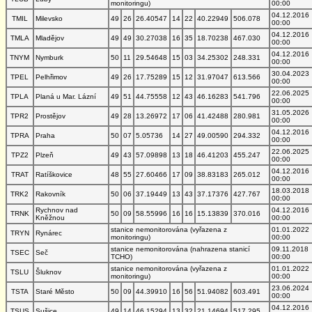
monitoringu)
00:00
04.12.2016
TMIL
Milevsko
49
26
26.40547
14
22
40.22949
506.078
00:00
04.12.2016
TMLA
Mladějov
49
49
30.27038
16
35
18.70238
467.030
00:00
04.12.2016
TNYM
Nymburk
50
11
29.54648
15
03
34.25302
248.331
00:00
30.04.2023
TPEL
Pelhřimov
49
26
17.75289
15
12
31.97047
613.566
00:00
22.06.2025
TPLA
Planá u Mar. Lázní
49
51
44.75558
12
43
46.16283
541.796
00:00
31.05.2026
TPR2
Prostějov
49
28
13.26972
17
06
41.42488
280.981
00:00
04.12.2016
TPRA
Praha
50
07
5.05736
14
27
49.00590
294.332
00:00
22.06.2025
TPZ2
Plzeň
49
43
57.09898
13
18
46.41203
455.247
00:00
04.12.2016
TRAT
Ratíškovice
48
55
27.60466
17
09
38.83183
265.012
00:00
18.03.2018
TRK2
Rakovník
50
06
37.19449
13
43
37.17376
427.767
00:00
Rychnov nad
04.12.2016
TRNK
50
09
58.55996
16
16
15.13839
370.016
Kněžnou
00:00
stanice nemonitorována (vyřazena z
01.01.2022
TRYN
Rynárec
monitoringu)
00:00
stanice nemonitorována (nahrazena stanicí
09.11.2018
TSEC
Seč
TCHO)
00:00
stanice nemonitorována (vyřazena z
01.01.2022
TSLU
Šluknov
monitoringu)
00:00
23.06.2024
TSTA
Staré Město
50
09
44.39910
16
56
51.94082
603.491
00:00
04.12.2016
TSUS
Sušice
49
14
46.15294
13
32
21.14694
517.295