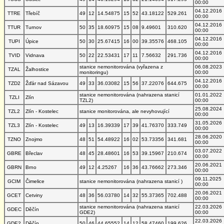
00:00
04.12.2016
TTRE
Třebíč
49
12
14.54875
15
52
43.18122
529.261
00:00
04.12.2016
TTUR
Turnov
50
35
18.60975
15
08
9.49601
310.620
00:00
04.12.2016
TUPI
Úpice
50
30
25.67415
16
00
39.35576
468.105
00:00
04.12.2016
TVID
Vidnava
50
22
22.53431
17
11
7.56632
291.736
00:00
stanice nemonitorována (vyřazena z
06.08.2023
TZAL
Žalhostice
monitoringu)
00:00
04.12.2016
TZD2
Žďár nad Sázavou
49
33
36.03082
15
56
37.22076
644.675
00:00
stanice nemonitorována (nahrazena stanicí
01.01.2022
TZLI
Zlín
TZL2)
00:00
25.08.2024
TZL2
Zlín - Kostelec
stanice monitorována, ale nevyhovující
00:00
31.05.2026
TZL3
Zlín - Kostelec
49
13
16.39339
17
39
41.76370
333.749
00:00
28.06.2020
TZNO
Znojmo
48
51
54.48922
16
02
53.73356
341.681
00:00
03.07.2022
GBRE
Břeclav
48
45
28.48601
16
53
39.15967
210.674
00:00
20.06.2021
GBRN
Brno
49
12
4.25267
16
36
43.76662
273.346
00:00
09.11.2025
GCIM
Čimelice
stanice nemonitorována (nahrazena stanicí )
00:00
20.06.2021
GCET
Cetviny
48
36
56.03780
14
32
55.37365
702.488
00:00
stanice nemonitorována (nahrazena stanicí
22.03.2026
GDEC
Děčín
GDE2)
00:00
22.03.2026
GDE2
Děčín
50
46
44.65552
14
12
58.47460
199.626