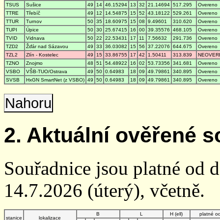
TSUS
Sušice
49
14
46.15294
13
32
21.14694
517.295
Overeno
TTRE
Třebíč
49
12
14.54875
15
52
43.18122
529.261
Overeno
TTUR
Turnov
50
35
18.60975
15
08
9.49601
310.620
Overeno
TUPI
Úpice
50
30
25.67415
16
00
39.35576
468.105
Overeno
TVID
Vidnava
50
22
22.53431
17
11
7.56632
291.736
Overeno
TZD2
Žďár nad Sázavou
49
33
36.03082
15
56
37.22076
644.675
Overeno
TZL2
Zlín - Kostelec
49
15
33.86755
17
42
1.50411
313.839
NEOVER
TZNO
Znojmo
48
51
54.48922
16
02
53.73356
341.681
Overeno
VSBO
VŠB-TUO/Ostrava
49
50
0.64983
18
09
49.79861
340.895
Overeno
SVSB
HxGN SmartNet (z VSBO)
49
50
0.64983
18
09
49.79861
340.895
Overeno
Nahoru
2. Aktuální ověřené s
Souřadnice jsou platné od 
14.7.2026 (úterý), včetně.
B
L
H (ell)
platné o
stanice
lokalizace