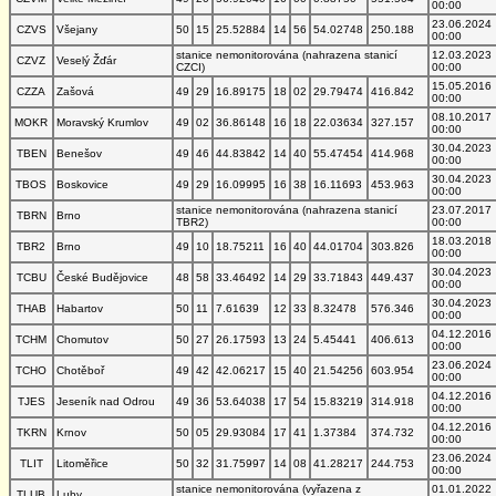
00:00
23.06.2024
CZVS
Všejany
50
15
25.52884
14
56
54.02748
250.188
00:00
stanice nemonitorována (nahrazena stanicí
12.03.2023
CZVZ
Veselý Žďár
CZCI)
00:00
15.05.2016
CZZA
Zašová
49
29
16.89175
18
02
29.79474
416.842
00:00
08.10.2017
MOKR
Moravský Krumlov
49
02
36.86148
16
18
22.03634
327.157
00:00
30.04.2023
TBEN
Benešov
49
46
44.83842
14
40
55.47454
414.968
00:00
30.04.2023
TBOS
Boskovice
49
29
16.09995
16
38
16.11693
453.963
00:00
stanice nemonitorována (nahrazena stanicí
23.07.2017
TBRN
Brno
TBR2)
00:00
18.03.2018
TBR2
Brno
49
10
18.75211
16
40
44.01704
303.826
00:00
30.04.2023
TCBU
České Budějovice
48
58
33.46492
14
29
33.71843
449.437
00:00
30.04.2023
THAB
Habartov
50
11
7.61639
12
33
8.32478
576.346
00:00
04.12.2016
TCHM
Chomutov
50
27
26.17593
13
24
5.45441
406.613
00:00
23.06.2024
TCHO
Chotěboř
49
42
42.06217
15
40
21.54256
603.954
00:00
04.12.2016
TJES
Jeseník nad Odrou
49
36
53.64038
17
54
15.83219
314.918
00:00
04.12.2016
TKRN
Krnov
50
05
29.93084
17
41
1.37384
374.732
00:00
23.06.2024
TLIT
Litoměřice
50
32
31.75997
14
08
41.28217
244.753
00:00
stanice nemonitorována (vyřazena z
01.01.2022
TLUB
Luby