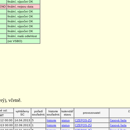
finální, výpočet OK
ENO
finální, nejsou data
finální, výpočet OK
finální, výpočet OK
finální, výpočet OK
finální, výpočet OK
finální, výpočet OK
finální, malá odlehlost
(viz VSBO)
rý), včetně.
né od:
vyhlášeny
pořadí
historie
kalendář
č
provozovatel
SC
souřadnic
souřadnic
stavu
MT
012 00:00
14.04.2013
5
historie
status
CZEPOS-ZÚ
časová řada
013 00:00
22.09.2013
1
historie
status
CZEPOS-ZÚ
časová řada