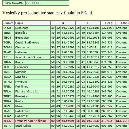
HxGN SmartNet
viz CZEPOS
Výsledky pro jednotlivé stanice z finálního řešení.
Stanice
Popis
B
L
H (ell.)
Statu
LYSH
Lysá hora
49
32
46.28428
18
26
51.31401
1374.903
Overeno
TBEN
Benešov
49
46
44.83842
14
40
55.47454
414.968
Overeno
TBOS
Boskovice
49
29
16.09995
16
38
16.11693
453.963
Overeno
TCBU
České Budějovice
48
58
33.46492
14
29
33.71843
449.437
Overeno
TCHM
Chomutov
50
27
26.17593
13
24
5.45441
406.613
Overeno
THAB
Habartov
50
11
7.61639
12
33
8.32478
576.346
Overeno
TJES
Jeseník nad Odrou
49
36
53.64038
17
54
15.83219
314.918
Overeno
TKRN
Krnov
50
05
29.93084
17
41
1.37384
374.732
Overeno
TLIT
Litoměřice
50
32
31.75997
14
08
41.28217
244.753
Overeno
TMIL
Milevsko
49
26
26.40547
14
22
40.22949
506.078
Overeno
TMLA
Mladějov
49
49
30.27038
16
35
18.70238
467.030
Overeno
TNYM
Nymburk
50
11
29.54648
15
03
34.25302
248.331
Overeno
TPEL
Pelhřimov
49
26
17.75289
15
12
31.97047
613.566
Overeno
TPLA
Planá u Mar. Lázní
49
51
44.75558
12
43
46.16283
541.796
Overeno
TPR2
Prostějov
49
28
13.26977
17
06
41.42490
280.965
Overeno
TPRA
Praha
50
07
5.05736
14
27
49.00590
294.332
Overeno
TPZ2
Plzeň
49
43
57.09898
13
18
46.41203
455.247
Overeno
TRAT
Ratíškovice
48
55
27.60466
17
09
38.83183
265.012
Overeno
TRK2
Rakovník
50
06
37.19449
13
43
37.17376
427.767
Overeno
TRNK
Rychnov nad Kněžnou
50
09
58.55996
16
16
15.13839
370.016
NEOVER
TSTA
Staré Město
50
09
44.39910
16
56
51.94082
603.491
Overeno