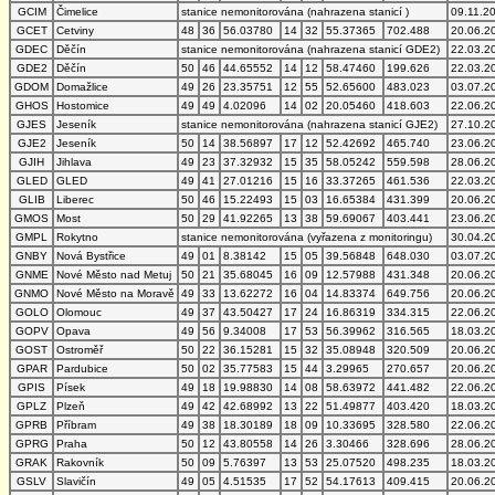
GCIM
Čimelice
stanice nemonitorována (nahrazena stanicí )
09.11.2
GCET
Cetviny
48
36
56.03780
14
32
55.37365
702.488
20.06.2
GDEC
Děčín
stanice nemonitorována (nahrazena stanicí GDE2)
22.03.2
GDE2
Děčín
50
46
44.65552
14
12
58.47460
199.626
22.03.2
GDOM
Domažlice
49
26
23.35751
12
55
52.65600
483.023
03.07.2
GHOS
Hostomice
49
49
4.02096
14
02
20.05460
418.603
22.06.2
GJES
Jeseník
stanice nemonitorována (nahrazena stanicí GJE2)
27.10.2
GJE2
Jeseník
50
14
38.56897
17
12
52.42692
465.740
23.06.2
GJIH
Jihlava
49
23
37.32932
15
35
58.05242
559.598
28.06.2
GLED
GLED
49
41
27.01216
15
16
33.37265
461.536
22.03.2
GLIB
Liberec
50
46
15.22493
15
03
16.65384
431.399
20.06.2
GMOS
Most
50
29
41.92265
13
38
59.69067
403.441
23.06.2
GMPL
Rokytno
stanice nemonitorována (vyřazena z monitoringu)
30.04.2
GNBY
Nová Bystřice
49
01
8.38142
15
05
39.56848
648.030
03.07.2
GNME
Nové Město nad Metuj
50
21
35.68045
16
09
12.57988
431.348
20.06.2
GNMO
Nové Město na Moravě
49
33
13.62272
16
04
14.83374
649.756
20.06.2
GOLO
Olomouc
49
37
43.50427
17
24
16.86319
334.315
22.06.2
GOPV
Opava
49
56
9.34008
17
53
56.39962
316.565
18.03.2
GOST
Ostroměř
50
22
36.15281
15
32
35.08948
320.509
20.06.2
GPAR
Pardubice
50
02
35.77583
15
44
3.29965
270.657
20.06.2
GPIS
Písek
49
18
19.98830
14
08
58.63972
441.482
22.06.2
GPLZ
Plzeň
49
42
42.68992
13
22
51.49877
403.420
18.03.2
GPRB
Příbram
49
38
18.30189
18
09
10.33695
328.580
22.06.2
GPRG
Praha
50
12
43.80558
14
26
3.30466
328.696
28.06.2
GRAK
Rakovník
50
09
5.76397
13
53
25.07520
498.235
18.03.2
GSLV
Slavičín
49
05
4.51535
17
52
54.17613
409.415
20.06.2