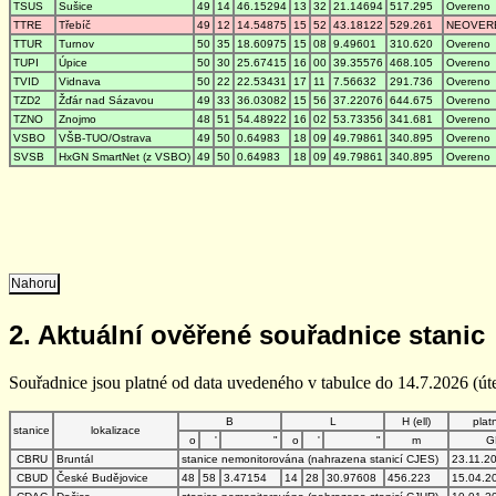
TSUS
Sušice
49
14
46.15294
13
32
21.14694
517.295
Overeno
TTRE
Třebíč
49
12
14.54875
15
52
43.18122
529.261
NEOVER
TTUR
Turnov
50
35
18.60975
15
08
9.49601
310.620
Overeno
TUPI
Úpice
50
30
25.67415
16
00
39.35576
468.105
Overeno
TVID
Vidnava
50
22
22.53431
17
11
7.56632
291.736
Overeno
TZD2
Žďár nad Sázavou
49
33
36.03082
15
56
37.22076
644.675
Overeno
TZNO
Znojmo
48
51
54.48922
16
02
53.73356
341.681
Overeno
VSBO
VŠB-TUO/Ostrava
49
50
0.64983
18
09
49.79861
340.895
Overeno
SVSB
HxGN SmartNet (z VSBO)
49
50
0.64983
18
09
49.79861
340.895
Overeno
Nahoru
2. Aktuální ověřené souřadnice stanic
Souřadnice jsou platné od data uvedeného v tabulce do 14.7.2026 (úte
B
L
H (ell)
plat
stanice
lokalizace
o
'
"
o
'
"
m
G
CBRU
Bruntál
stanice nemonitorována (nahrazena stanicí CJES)
23.11.2
CBUD
České Budějovice
48
58
3.47154
14
28
30.97608
456.223
15.04.2