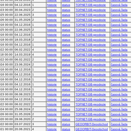
016 00:00
04.12.2016
1
historie
status
TOPNET-GB-geodezie
časová řada
023 00:00
30.04.2023
2
historie
status
TOPNET-GB-geodezie
časová řada
025 00:00
22.06.2025
3
historie
status
TOPNET-GB-geodezie
časová řada
026 00:00
31.05.2026
2
historie
status
TOPNET-GB-geodezie
časová řada
016 00:00
04.12.2016
1
historie
status
TOPNET-GB-geodezie
časová řada
025 00:00
22.06.2025
2
historie
status
TOPNET-GB-geodezie
časová řada
016 00:00
04.12.2016
1
historie
status
TOPNET-GB-geodezie
časová řada
018 00:00
18.03.2018
2
historie
status
TOPNET-GB-geodezie
časová řada
016 00:00
04.12.2016
1
historie
status
TOPNET-GB-geodezie
časová řada
022 00:00
06.02.2022
4
historie
status
TOPNET-GB-geodezie
časová řada
018 00:00
14.03.2019
4
historie
status
TOPNET-GB-geodezie
časová řada
022 00:00
06.02.2022
2
historie
status
TOPNET-GB-geodezie
časová řada
024 00:00
23.06.2024
2
historie
status
TOPNET-GB-geodezie
časová řada
016 00:00
04.12.2016
1
historie
status
TOPNET-GB-geodezie
časová řada
016 00:00
04.12.2016
1
historie
status
TOPNET-GB-geodezie
časová řada
016 00:00
04.12.2016
1
historie
status
TOPNET-GB-geodezie
časová řada
016 00:00
04.12.2016
1
historie
status
TOPNET-GB-geodezie
časová řada
016 00:00
04.12.2016
1
historie
status
TOPNET-GB-geodezie
časová řada
023 00:00
06.08.2023
2
historie
status
TOPNET-GB-geodezie
časová řada
016 00:00
04.12.2016
1
historie
status
TOPNET-GB-geodezie
časová řada
022 00:00
06.02.2022
2
historie
status
TOPNET-GB-geodezie
časová řada
024 00:00
25.08.2024
2
historie
status
TOPNET-GB-geodezie
časová řada
026 00:00
31.05.2026
2
historie
status
TOPNET-GB-geodezie
časová řada
020 00:00
28.06.2020
2
historie
status
TOPNET-GB-geodezie
časová řada
022 00:00
03.07.2022
3
historie
status
GEOORBIT-Geoobchod
časová řada
021 00:00
20.06.2021
4
historie
status
GEOORBIT-Geoobchod
časová řada