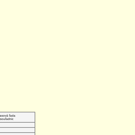
asová řada
souřadnic