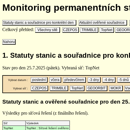
Monitoring permanentních 
Statuty stanic a souřadnice pro konkrétní den
Aktuální ověřené souřadnice
Celkový přehled:
Všechny sítě
CZEPOS
TRIMBLE
TopNet
GEOOR
Nahoru
1. Statuty stanic a souřadnice pro kon
Stav pro den 25.7.2025 (pátek). Vybraná síť: TopNet
poslední
včera
předevčírem
-3 dny
-4 dny
-5 dnů
Vybrat datum :
CZEPOS
TRIMBLE
TopNet
GEOORBIT
MOKR
Vs
Vybrat síť :
Statuty stanic a ověřené souřadnice pro den 25.
Výsledky pro síťová řešení (z finálního řešení).
Síť
Výsledek
TopNet
TopNet : Síťové řešení ověřeno