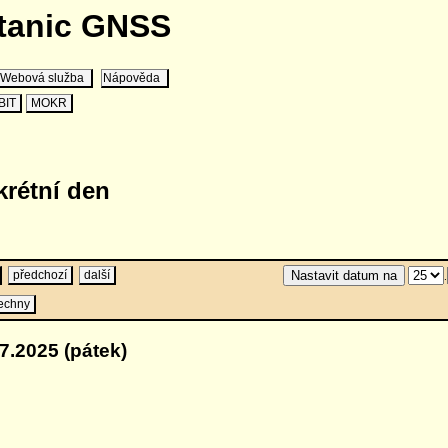
stanic GNSS
Webová služba
Nápověda
BIT
MOKR
krétní den
předchozí
další
.
echny
7.2025 (pátek)