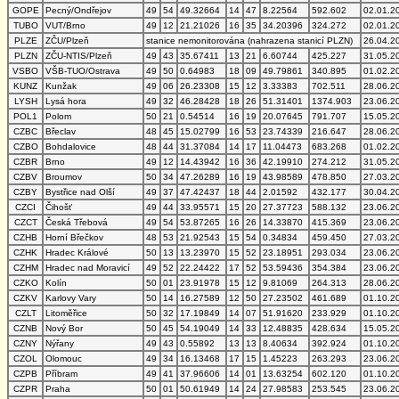
GOPE
Pecný/Ondřejov
49
54
49.32664
14
47
8.22564
592.602
02.01.2
TUBO
VUT/Brno
49
12
21.21026
16
35
34.20396
324.272
02.01.2
PLZE
ZČU/Plzeň
stanice nemonitorována (nahrazena stanicí PLZN)
26.04.2
PLZN
ZČU-NTIS/Plzeň
49
43
35.67411
13
21
6.60744
425.227
31.05.2
VSBO
VŠB-TUO/Ostrava
49
50
0.64983
18
09
49.79861
340.895
01.02.2
KUNZ
Kunžak
49
06
26.23308
15
12
3.33383
702.511
28.06.2
LYSH
Lysá hora
49
32
46.28428
18
26
51.31401
1374.903
23.06.2
POL1
Polom
50
21
0.54514
16
19
20.07645
791.707
15.05.2
CZBC
Břeclav
48
45
15.02799
16
53
23.74339
216.647
28.06.2
CZBO
Bohdalovice
48
44
31.37084
14
17
11.04473
683.268
01.02.2
CZBR
Brno
49
12
14.43942
16
36
42.19910
274.212
31.05.2
CZBV
Broumov
50
34
47.26289
16
19
43.98589
478.850
27.03.2
CZBY
Bystřice nad Olší
49
37
47.42437
18
44
2.01592
432.177
30.04.2
CZCI
Čihošť
49
44
33.95571
15
20
27.37723
588.132
23.06.2
CZCT
Česká Třebová
49
54
53.87265
16
26
14.33870
415.369
23.06.2
CZHB
Horní Břečkov
48
53
21.92543
15
54
0.34834
459.450
27.03.2
CZHK
Hradec Králové
50
13
13.23970
15
52
23.18951
293.034
23.06.2
CZHM
Hradec nad Moravicí
49
52
22.24422
17
52
53.59436
354.384
23.06.2
CZKO
Kolín
50
01
23.91978
15
12
9.81069
264.313
28.06.2
CZKV
Karlovy Vary
50
14
16.27589
12
50
27.23502
461.689
01.10.2
CZLT
Litoměřice
50
32
17.19849
14
07
51.91620
233.929
01.10.2
CZNB
Nový Bor
50
45
54.19049
14
33
12.48835
428.634
15.05.2
CZNY
Nýřany
49
43
0.55892
13
13
8.40634
392.924
01.10.2
CZOL
Olomouc
49
34
16.13468
17
15
1.45223
263.293
23.06.2
CZPB
Příbram
49
41
37.96606
14
01
13.63254
602.120
01.10.2
CZPR
Praha
50
01
50.61949
14
24
27.98583
253.545
23.06.2