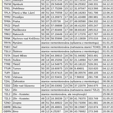
TNYM
Nymburk
50
11
29.54648
15
03
34.25302
248.331
04.12.2
TPEL
Pelhřimov
49
26
17.75289
15
12
31.97047
613.566
30.04.2
TPLA
Planá u Mar. Lázní
49
51
44.75558
12
43
46.16283
541.796
22.06.2
TPR2
Prostějov
49
28
13.26972
17
06
41.42488
280.981
31.05.2
TPRA
Praha
50
07
5.05736
14
27
49.00590
294.332
04.12.2
TPZ2
Plzeň
49
43
57.09898
13
18
46.41203
455.247
22.06.2
TRAT
Ratíškovice
48
55
27.60466
17
09
38.83183
265.012
04.12.2
TRK2
Rakovník
50
06
37.19449
13
43
37.17376
427.767
18.03.2
TRNK
Rychnov nad Kněžnou
50
09
58.55996
16
16
15.13839
370.016
04.12.2
TRYN
Rynárec
stanice nemonitorována (vyřazena z monitoringu)
01.01.2
TSEC
Seč
stanice nemonitorována (nahrazena stanicí TCHO)
09.11.2
TSLU
Šluknov
stanice nemonitorována (vyřazena z monitoringu)
01.01.2
TSTA
Staré Město
50
09
44.39910
16
56
51.94082
603.491
23.06.2
TSUS
Sušice
49
14
46.15294
13
32
21.14694
517.295
04.12.2
TTRE
Třebíč
49
12
14.54875
15
52
43.18122
529.261
04.12.2
TTUR
Turnov
50
35
18.60975
15
08
9.49601
310.620
04.12.2
TUPI
Úpice
50
30
25.67415
16
00
39.35576
468.105
04.12.2
TVID
Vidnava
50
22
22.53431
17
11
7.56632
291.736
04.12.2
TZAL
Žalhostice
stanice nemonitorována (vyřazena z monitoringu)
06.08.2
TZD2
Žďár nad Sázavou
49
33
36.03082
15
56
37.22076
644.675
04.12.2
TZLI
Zlín
stanice nemonitorována (nahrazena stanicí TZL2)
01.01.2
TZL2
Zlín - Kostelec
stanice monitorována, ale nevyhovující
25.08.2
TZL3
Zlín - Kostelec
49
13
16.39339
17
39
41.76370
333.749
31.05.2
TZNO
Znojmo
48
51
54.48922
16
02
53.73356
341.681
28.06.2
GBRE
Břeclav
48
45
28.48601
16
53
39.15967
210.674
03.07.2
GBRN
Brno
49
12
4.25267
16
36
43.76662
273.346
20.06.2