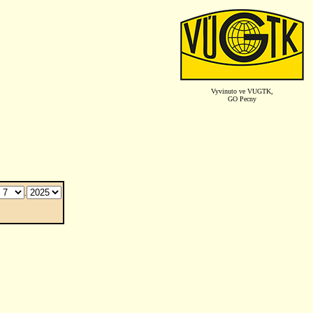
Vyvinuto ve VUGTK,
GO Pecny
.