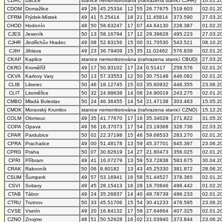
CDAC
Dačice
stanice nemonitorována (nahrazena stanicí CJHR)
10.01.2
CDOM
Domažlice
49
26
45.25334
12
55
26.77675
519.603
02.01.2
CFRM
Frýdek-Místek
49
41
5.25414
18
21
11.45814
373.590
27.03.2
CHOD
Hodonín
48
50
58.63247
17
07
44.64130
228.387
01.02.2
CJES
Jeseník
50
13
58.16794
17
12
29.39828
495.223
27.03.2
CJHR
Jindřichův Hradec
49
08
52.83156
15
00
31.70530
543.521
08.10.2
CJIH
Jihlava
49
23
36.79409
15
35
11.02462
576.839
02.01.2
CKAP
Kaplice
stanice nemonitorována (nahrazena stanicí CBUD)
27.03.2
CKRO
Kroměříž
49
17
50.93102
17
24
0.51417
258.576
02.01.2
CKVA
Karlovy Vary
50
13
57.33553
12
50
30.75148
446.082
02.01.2
CLIB
Liberec
50
46
18.12745
15
03
35.60832
448.355
23.06.2
CLIT
Litoměřice
50
32
24.98638
14
08
24.90019
243.275
02.01.2
CMBO
Mladá Boleslav
50
24
46.36455
14
54
21.47138
303.463
15.05.2
CMOK
Moravský Krumlov
stanice nemonitorována (nahrazena stanicí CZNO)
15.12.2
COLM
Olomouc
49
35
41.77670
17
16
35.34029
271.822
31.05.2
COPA
Opava
49
56
16.37073
17
54
23.19368
328.736
22.03.2
CPAR
Pardubice
50
02
22.37198
15
46
59.68533
283.270
02.01.2
CPRA
Prachatice
49
00
51.48178
13
59
45.37701
645.397
23.06.2
CPRG
Praha
50
07
30.82619
14
27
21.80473
356.025
02.01.2
CPRI
Příbram
49
41
16.07279
13
59
53.72838
583.675
30.04.2
CRAK
Rakovník
50
06
8.60182
13
43
45.25330
381.872
28.06.2
CSUM
Šumperk
49
57
53.16941
16
58
51.44527
378.365
02.01.2
CSVI
Svitavy
49
45
28.15413
16
28
16.70846
498.442
01.02.2
CTAB
Tábor
49
24
35.26837
14
40
48.78739
496.233
02.01.2
CTRU
Trutnov
50
33
45.51706
15
54
30.41233
478.595
23.06.2
CVSE
Vsetín
49
20
16.84132
17
59
27.64664
407.325
02.01.2
CZNO
Znojmo
48
51
50.52628
16
02
21.03940
373.844
23.06.2