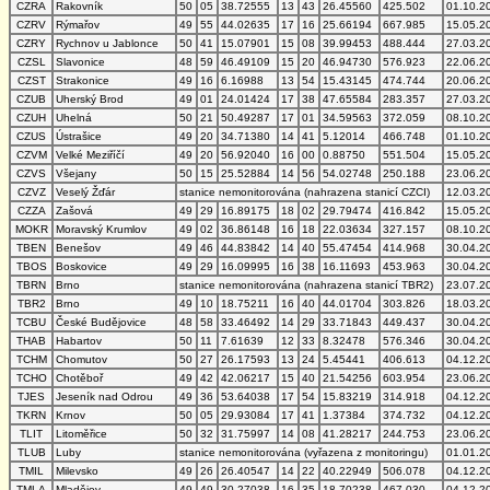
CZRA
Rakovník
50
05
38.72555
13
43
26.45560
425.502
01.10.2
CZRV
Rýmařov
49
55
44.02635
17
16
25.66194
667.985
15.05.2
CZRY
Rychnov u Jablonce
50
41
15.07901
15
08
39.99453
488.444
27.03.2
CZSL
Slavonice
48
59
46.49109
15
20
46.94730
576.923
22.06.2
CZST
Strakonice
49
16
6.16988
13
54
15.43145
474.744
20.06.2
CZUB
Uherský Brod
49
01
24.01424
17
38
47.65584
283.357
27.03.2
CZUH
Uhelná
50
21
50.49287
17
01
34.59563
372.059
08.10.2
CZUS
Ústrašice
49
20
34.71380
14
41
5.12014
466.748
01.10.2
CZVM
Velké Meziříčí
49
20
56.92040
16
00
0.88750
551.504
15.05.2
CZVS
Všejany
50
15
25.52884
14
56
54.02748
250.188
23.06.2
CZVZ
Veselý Žďár
stanice nemonitorována (nahrazena stanicí CZCI)
12.03.2
CZZA
Zašová
49
29
16.89175
18
02
29.79474
416.842
15.05.2
MOKR
Moravský Krumlov
49
02
36.86148
16
18
22.03634
327.157
08.10.2
TBEN
Benešov
49
46
44.83842
14
40
55.47454
414.968
30.04.2
TBOS
Boskovice
49
29
16.09995
16
38
16.11693
453.963
30.04.2
TBRN
Brno
stanice nemonitorována (nahrazena stanicí TBR2)
23.07.2
TBR2
Brno
49
10
18.75211
16
40
44.01704
303.826
18.03.2
TCBU
České Budějovice
48
58
33.46492
14
29
33.71843
449.437
30.04.2
THAB
Habartov
50
11
7.61639
12
33
8.32478
576.346
30.04.2
TCHM
Chomutov
50
27
26.17593
13
24
5.45441
406.613
04.12.2
TCHO
Chotěboř
49
42
42.06217
15
40
21.54256
603.954
23.06.2
TJES
Jeseník nad Odrou
49
36
53.64038
17
54
15.83219
314.918
04.12.2
TKRN
Krnov
50
05
29.93084
17
41
1.37384
374.732
04.12.2
TLIT
Litoměřice
50
32
31.75997
14
08
41.28217
244.753
23.06.2
TLUB
Luby
stanice nemonitorována (vyřazena z monitoringu)
01.01.2
TMIL
Milevsko
49
26
26.40547
14
22
40.22949
506.078
04.12.2
TMLA
Mladějov
49
49
30.27038
16
35
18.70238
467.030
04.12.2