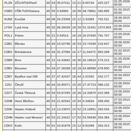
31.05.2026
PLZN
ZČU-NTIS/Plzeň
49
43
35.67411
13
21
6.60744
425.227
00:00
01.02.2015
VSBO
VŠB-TUO/Ostrava
49
50
0.64983
18
09
49.79861
340.895
00:00
28.06.2015
KUNZ
Kunžak
49
06
26.23308
15
12
3.33383
702.511
00:00
23.06.2024
LYSH
Lysá hora
49
32
46.28428
18
26
51.31401
1374.903
00:00
15.05.2016
POL1
Polom
50
21
0.54514
16
19
20.07645
791.707
00:00
28.06.2020
CZBC
Břeclav
48
45
15.02799
16
53
23.74339
216.647
00:00
01.02.2015
CZBO
Bohdalovice
48
44
31.37084
14
17
11.04473
683.268
00:00
31.05.2026
CZBR
Brno
49
12
14.43942
16
36
42.19910
274.212
00:00
27.03.2013
CZBV
Broumov
50
34
47.26289
16
19
43.98589
478.850
00:00
30.04.2023
CZBY
Bystřice nad Olší
49
37
47.42437
18
44
2.01592
432.177
00:00
23.06.2024
CZCI
Čihošť
49
44
33.95571
15
20
27.37723
588.132
00:00
23.06.2024
CZCT
Česká Třebová
49
54
53.87265
16
26
14.33870
415.369
00:00
27.03.2013
CZHB
Horní Břečkov
48
53
21.92543
15
54
0.34834
459.450
00:00
23.06.2024
CZHK
Hradec Králové
50
13
13.23970
15
52
23.18951
293.034
00:00
23.06.2024
CZHM
Hradec nad Moravicí
49
52
22.24422
17
52
53.59436
354.384
00:00
28.06.2015
CZKO
Kolín
50
01
23.91978
15
12
9.81069
264.313
00:00