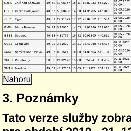
03.07.2022
GZRU
Zruč nad Sázavou
49
48
48.06967
15
11
18.87244
543.279
00:00
31.05.2026
GCBU
České Budějovice
48
57
59.08493
14
28
44.95705
447.346
00:00
31.05.2026
GKYJ
Kyjov
49
01
29.91579
17
12
22.89352
285.584
00:00
31.05.2026
GMBL
Mladá Boleslav
50
24
0.15000
14
53
48.91886
283.910
00:00
31.05.2026
GSEB
Šebetov
49
33
4.31767
16
42
10.93895
440.811
00:00
09.11.2025
GCES
Česnovice
49
02
3.31632
14
21
38.49058
436.404
00:00
22.03.2026
GNNO
Náměšť nad Oslavou
49
07
8.81561
16
00
54.89604
511.325
00:00
09.11.2025
GPOD
Poděbrady
50
08
24.92173
15
08
6.75294
254.439
00:00
09.11.2025
GMAN
Manětín
49
59
43.97309
13
05
11.42921
764.121
00:00
Nahoru
3. Poznámky
Tato verze služby zobr