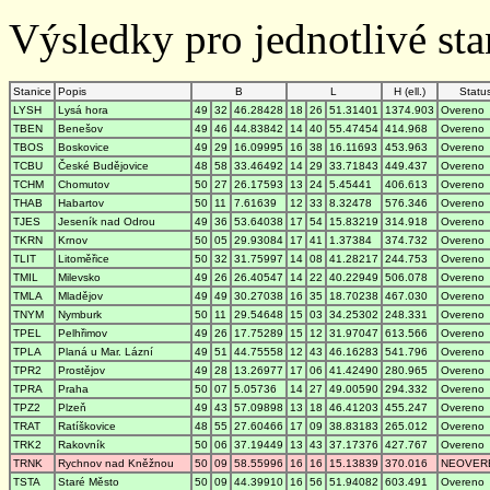
Výsledky pro jednotlivé stan
Stanice
Popis
B
L
H (ell.)
Statu
LYSH
Lysá hora
49
32
46.28428
18
26
51.31401
1374.903
Overeno
TBEN
Benešov
49
46
44.83842
14
40
55.47454
414.968
Overeno
TBOS
Boskovice
49
29
16.09995
16
38
16.11693
453.963
Overeno
TCBU
České Budějovice
48
58
33.46492
14
29
33.71843
449.437
Overeno
TCHM
Chomutov
50
27
26.17593
13
24
5.45441
406.613
Overeno
THAB
Habartov
50
11
7.61639
12
33
8.32478
576.346
Overeno
TJES
Jeseník nad Odrou
49
36
53.64038
17
54
15.83219
314.918
Overeno
TKRN
Krnov
50
05
29.93084
17
41
1.37384
374.732
Overeno
TLIT
Litoměřice
50
32
31.75997
14
08
41.28217
244.753
Overeno
TMIL
Milevsko
49
26
26.40547
14
22
40.22949
506.078
Overeno
TMLA
Mladějov
49
49
30.27038
16
35
18.70238
467.030
Overeno
TNYM
Nymburk
50
11
29.54648
15
03
34.25302
248.331
Overeno
TPEL
Pelhřimov
49
26
17.75289
15
12
31.97047
613.566
Overeno
TPLA
Planá u Mar. Lázní
49
51
44.75558
12
43
46.16283
541.796
Overeno
TPR2
Prostějov
49
28
13.26977
17
06
41.42490
280.965
Overeno
TPRA
Praha
50
07
5.05736
14
27
49.00590
294.332
Overeno
TPZ2
Plzeň
49
43
57.09898
13
18
46.41203
455.247
Overeno
TRAT
Ratíškovice
48
55
27.60466
17
09
38.83183
265.012
Overeno
TRK2
Rakovník
50
06
37.19449
13
43
37.17376
427.767
Overeno
TRNK
Rychnov nad Kněžnou
50
09
58.55996
16
16
15.13839
370.016
NEOVER
TSTA
Staré Město
50
09
44.39910
16
56
51.94082
603.491
Overeno