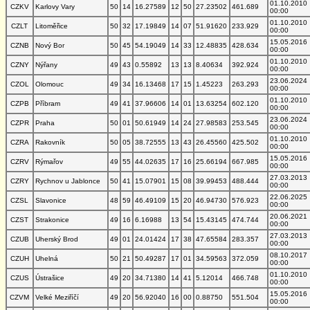
01.10.2010
CZKV
Karlovy Vary
50
14
16.27589
12
50
27.23502
461.689
00:00
01.10.2010
CZLT
Litoměřice
50
32
17.19849
14
07
51.91620
233.929
00:00
15.05.2016
CZNB
Nový Bor
50
45
54.19049
14
33
12.48835
428.634
00:00
01.10.2010
CZNY
Nýřany
49
43
0.55892
13
13
8.40634
392.924
00:00
23.06.2024
CZOL
Olomouc
49
34
16.13468
17
15
1.45223
263.293
00:00
01.10.2010
CZPB
Příbram
49
41
37.96606
14
01
13.63254
602.120
00:00
23.06.2024
CZPR
Praha
50
01
50.61949
14
24
27.98583
253.545
00:00
01.10.2010
CZRA
Rakovník
50
05
38.72555
13
43
26.45560
425.502
00:00
15.05.2016
CZRV
Rýmařov
49
55
44.02635
17
16
25.66194
667.985
00:00
27.03.2013
CZRY
Rychnov u Jablonce
50
41
15.07901
15
08
39.99453
488.444
00:00
22.06.2025
CZSL
Slavonice
48
59
46.49109
15
20
46.94730
576.923
00:00
20.06.2021
CZST
Strakonice
49
16
6.16988
13
54
15.43145
474.744
00:00
27.03.2013
CZUB
Uherský Brod
49
01
24.01424
17
38
47.65584
283.357
00:00
08.10.2017
CZUH
Uhelná
50
21
50.49287
17
01
34.59563
372.059
00:00
01.10.2010
CZUS
Ústrašice
49
20
34.71380
14
41
5.12014
466.748
00:00
15.05.2016
CZVM
Velké Meziříčí
49
20
56.92040
16
00
0.88750
551.504
00:00