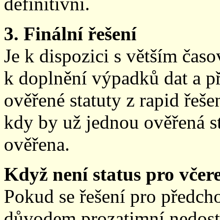
definitivní.
3. Finální řešení
Je k dispozici s větším ča
k doplnění výpadků dat a př
ověřené statuty z rapid řeše
kdy by už jednou ověřená st
ověřena.
Když není status pro včere
Pokud se řešení pro předch
důvodem prozatimní nedostup