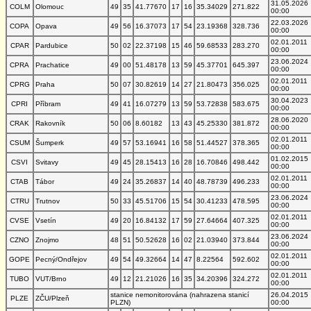
31.05.2026
COLM
Olomouc
49
35
41.77670
17
16
35.34029
271.822
00:00
22.03.2026
COPA
Opava
49
56
16.37073
17
54
23.19368
328.736
00:00
02.01.2011
CPAR
Pardubice
50
02
22.37198
15
46
59.68533
283.270
00:00
23.06.2024
CPRA
Prachatice
49
00
51.48178
13
59
45.37701
645.397
00:00
02.01.2011
CPRG
Praha
50
07
30.82619
14
27
21.80473
356.025
00:00
30.04.2023
CPRI
Příbram
49
41
16.07279
13
59
53.72838
583.675
00:00
28.06.2020
CRAK
Rakovník
50
06
8.60182
13
43
45.25330
381.872
00:00
02.01.2011
CSUM
Šumperk
49
57
53.16941
16
58
51.44527
378.365
00:00
01.02.2015
CSVI
Svitavy
49
45
28.15413
16
28
16.70846
498.442
00:00
02.01.2011
CTAB
Tábor
49
24
35.26837
14
40
48.78739
496.233
00:00
23.06.2024
CTRU
Trutnov
50
33
45.51706
15
54
30.41233
478.595
00:00
02.01.2011
CVSE
Vsetín
49
20
16.84132
17
59
27.64664
407.325
00:00
23.06.2024
CZNO
Znojmo
48
51
50.52628
16
02
21.03940
373.844
00:00
02.01.2011
GOPE
Pecný/Ondřejov
49
54
49.32664
14
47
8.22564
592.602
00:00
02.01.2011
TUBO
VUT/Brno
49
12
21.21026
16
35
34.20396
324.272
00:00
stanice nemonitorována (nahrazena stanicí
26.04.2015
PLZE
ZČU/Plzeň
PLZN)
00:00