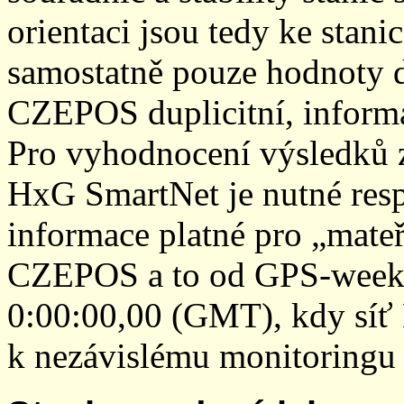
orientaci jsou tedy ke sta
samostatně pouze hodnoty den
CZEPOS duplicitní, inform
Pro vyhodnocení výsledků z
HxG SmartNet je nutné resp
informace platné pro „mateř
CZEPOS a to od GPS-week 2
0:00:00,00 (GMT), kdy sí
k nezávislému monitoringu 