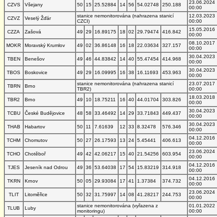
23.06.2024
CZVS
Všejany
50
15
25.52884
14
56
54.02748
250.188
00:00
stanice nemonitorována (nahrazena stanicí
12.03.2023
CZVZ
Veselý Žďár
CZCI)
00:00
15.05.2016
CZZA
Zašová
49
29
16.89175
18
02
29.79474
416.842
00:00
08.10.2017
MOKR
Moravský Krumlov
49
02
36.86148
16
18
22.03634
327.157
00:00
30.04.2023
TBEN
Benešov
49
46
44.83842
14
40
55.47454
414.968
00:00
30.04.2023
TBOS
Boskovice
49
29
16.09995
16
38
16.11693
453.963
00:00
stanice nemonitorována (nahrazena stanicí
23.07.2017
TBRN
Brno
TBR2)
00:00
18.03.2018
TBR2
Brno
49
10
18.75211
16
40
44.01704
303.826
00:00
30.04.2023
TCBU
České Budějovice
48
58
33.46492
14
29
33.71843
449.437
00:00
30.04.2023
THAB
Habartov
50
11
7.61639
12
33
8.32478
576.346
00:00
04.12.2016
TCHM
Chomutov
50
27
26.17593
13
24
5.45441
406.613
00:00
23.06.2024
TCHO
Chotěboř
49
42
42.06217
15
40
21.54256
603.954
00:00
04.12.2016
TJES
Jeseník nad Odrou
49
36
53.64038
17
54
15.83219
314.918
00:00
04.12.2016
TKRN
Krnov
50
05
29.93084
17
41
1.37384
374.732
00:00
23.06.2024
TLIT
Litoměřice
50
32
31.75997
14
08
41.28217
244.753
00:00
stanice nemonitorována (vyřazena z
01.01.2022
TLUB
Luby
monitoringu)
00:00