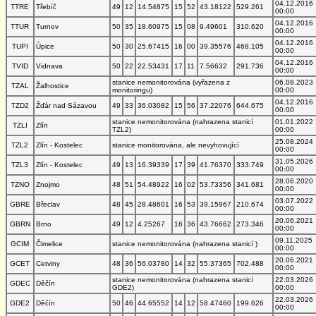
04.12.2016
TTRE
Třebíč
49
12
14.54875
15
52
43.18122
529.261
00:00
04.12.2016
TTUR
Turnov
50
35
18.60975
15
08
9.49601
310.620
00:00
04.12.2016
TUPI
Úpice
50
30
25.67415
16
00
39.35576
468.105
00:00
04.12.2016
TVID
Vidnava
50
22
22.53431
17
11
7.56632
291.736
00:00
stanice nemonitorována (vyřazena z
06.08.2023
TZAL
Žalhostice
monitoringu)
00:00
04.12.2016
TZD2
Žďár nad Sázavou
49
33
36.03082
15
56
37.22076
644.675
00:00
stanice nemonitorována (nahrazena stanicí
01.01.2022
TZLI
Zlín
TZL2)
00:00
25.08.2024
TZL2
Zlín - Kostelec
stanice monitorována, ale nevyhovující
00:00
31.05.2026
TZL3
Zlín - Kostelec
49
13
16.39339
17
39
41.76370
333.749
00:00
28.06.2020
TZNO
Znojmo
48
51
54.48922
16
02
53.73356
341.681
00:00
03.07.2022
GBRE
Břeclav
48
45
28.48601
16
53
39.15967
210.674
00:00
20.06.2021
GBRN
Brno
49
12
4.25267
16
36
43.76662
273.346
00:00
09.11.2025
GCIM
Čimelice
stanice nemonitorována (nahrazena stanicí )
00:00
20.06.2021
GCET
Cetviny
48
36
56.03780
14
32
55.37365
702.488
00:00
stanice nemonitorována (nahrazena stanicí
22.03.2026
GDEC
Děčín
GDE2)
00:00
22.03.2026
GDE2
Děčín
50
46
44.65552
14
12
58.47460
199.626
00:00