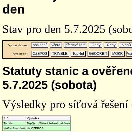
den
Stav pro den 5.7.2025 (sobo
poslední
včera
předevčírem
-3 dny
-4 dny
-5 dnů
Vybrat datum :
CZEPOS
TRIMBLE
TopNet
GEOORBIT
MOKR
Vs
Vybrat síť :
Statuty stanic a ověře
5.7.2025 (sobota)
Výsledky pro síťová řešení (
Síť
Výsledek
TopNet
TopNet : Síťové řešení ověřeno
HxGN SmartNet
viz CZEPOS