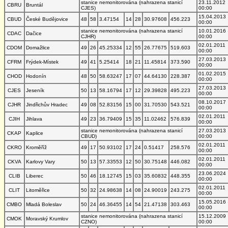
stanice nemonitorována (nahrazena stanicí
23.11.2012
CBRU
Bruntál
CJES)
00:00
15.04.2013
CBUD
České Budějovice
48
58
3.47154
14
28
30.97608
456.223
00:00
stanice nemonitorována (nahrazena stanicí
10.01.2016
CDAC
Dačice
CJHR)
00:00
02.01.2011
CDOM
Domažlice
49
26
45.25334
12
55
26.77675
519.603
00:00
27.03.2013
CFRM
Frýdek-Místek
49
41
5.25414
18
21
11.45814
373.590
00:00
01.02.2015
CHOD
Hodonín
48
50
58.63247
17
07
44.64130
228.387
00:00
27.03.2013
CJES
Jeseník
50
13
58.16794
17
12
29.39828
495.223
00:00
08.10.2017
CJHR
Jindřichův Hradec
49
08
52.83156
15
00
31.70530
543.521
00:00
02.01.2011
CJIH
Jihlava
49
23
36.79409
15
35
11.02462
576.839
00:00
stanice nemonitorována (nahrazena stanicí
27.03.2013
CKAP
Kaplice
CBUD)
00:00
02.01.2011
CKRO
Kroměříž
49
17
50.93102
17
24
0.51417
258.576
00:00
02.01.2011
CKVA
Karlovy Vary
50
13
57.33553
12
50
30.75148
446.082
00:00
23.06.2024
CLIB
Liberec
50
46
18.12745
15
03
35.60832
448.355
00:00
02.01.2011
CLIT
Litoměřice
50
32
24.98638
14
08
24.90019
243.275
00:00
15.05.2016
CMBO
Mladá Boleslav
50
24
46.36455
14
54
21.47138
303.463
00:00
stanice nemonitorována (nahrazena stanicí
15.12.2009
CMOK
Moravský Krumlov
CZNO)
00:00