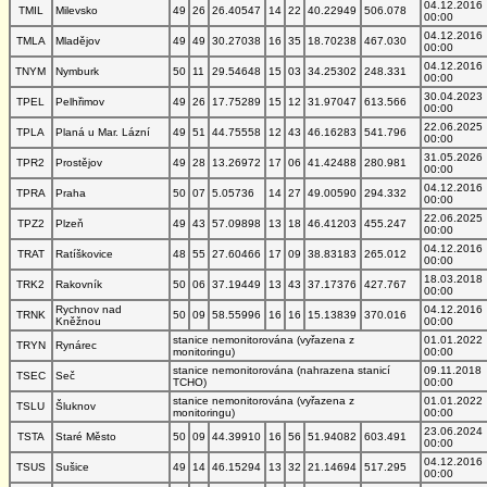
04.12.2016
TMIL
Milevsko
49
26
26.40547
14
22
40.22949
506.078
00:00
04.12.2016
TMLA
Mladějov
49
49
30.27038
16
35
18.70238
467.030
00:00
04.12.2016
TNYM
Nymburk
50
11
29.54648
15
03
34.25302
248.331
00:00
30.04.2023
TPEL
Pelhřimov
49
26
17.75289
15
12
31.97047
613.566
00:00
22.06.2025
TPLA
Planá u Mar. Lázní
49
51
44.75558
12
43
46.16283
541.796
00:00
31.05.2026
TPR2
Prostějov
49
28
13.26972
17
06
41.42488
280.981
00:00
04.12.2016
TPRA
Praha
50
07
5.05736
14
27
49.00590
294.332
00:00
22.06.2025
TPZ2
Plzeň
49
43
57.09898
13
18
46.41203
455.247
00:00
04.12.2016
TRAT
Ratíškovice
48
55
27.60466
17
09
38.83183
265.012
00:00
18.03.2018
TRK2
Rakovník
50
06
37.19449
13
43
37.17376
427.767
00:00
Rychnov nad
04.12.2016
TRNK
50
09
58.55996
16
16
15.13839
370.016
Kněžnou
00:00
stanice nemonitorována (vyřazena z
01.01.2022
TRYN
Rynárec
monitoringu)
00:00
stanice nemonitorována (nahrazena stanicí
09.11.2018
TSEC
Seč
TCHO)
00:00
stanice nemonitorována (vyřazena z
01.01.2022
TSLU
Šluknov
monitoringu)
00:00
23.06.2024
TSTA
Staré Město
50
09
44.39910
16
56
51.94082
603.491
00:00
04.12.2016
TSUS
Sušice
49
14
46.15294
13
32
21.14694
517.295
00:00