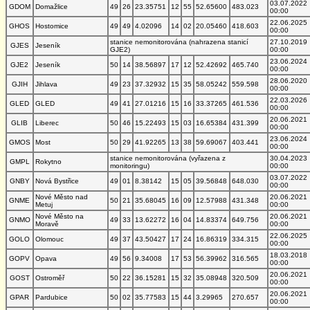
03.07.2022
GDOM
Domažlice
49
26
23.35751
12
55
52.65600
483.023
00:00
22.06.2025
GHOS
Hostomice
49
49
4.02096
14
02
20.05460
418.603
00:00
stanice nemonitorována (nahrazena stanicí
27.10.2019
GJES
Jeseník
GJE2)
00:00
23.06.2024
GJE2
Jeseník
50
14
38.56897
17
12
52.42692
465.740
00:00
28.06.2020
GJIH
Jihlava
49
23
37.32932
15
35
58.05242
559.598
00:00
22.03.2026
GLED
GLED
49
41
27.01216
15
16
33.37265
461.536
00:00
20.06.2021
GLIB
Liberec
50
46
15.22493
15
03
16.65384
431.399
00:00
23.06.2024
GMOS
Most
50
29
41.92265
13
38
59.69067
403.441
00:00
stanice nemonitorována (vyřazena z
30.04.2023
GMPL
Rokytno
monitoringu)
00:00
03.07.2022
GNBY
Nová Bystřice
49
01
8.38142
15
05
39.56848
648.030
00:00
Nové Město nad
20.06.2021
GNME
50
21
35.68045
16
09
12.57988
431.348
Metuj
00:00
Nové Město na
20.06.2021
GNMO
49
33
13.62272
16
04
14.83374
649.756
Moravě
00:00
22.06.2025
GOLO
Olomouc
49
37
43.50427
17
24
16.86319
334.315
00:00
18.03.2018
GOPV
Opava
49
56
9.34008
17
53
56.39962
316.565
00:00
20.06.2021
GOST
Ostroměř
50
22
36.15281
15
32
35.08948
320.509
00:00
20.06.2021
GPAR
Pardubice
50
02
35.77583
15
44
3.29965
270.657
00:00