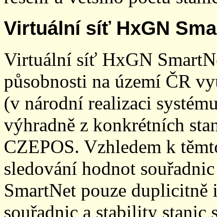
Virtuální síť HxGN Sma
Virtuální síť HxGN SmartN
působnosti na území ČR vyu
(v národní realizaci systé
výhradně z konkrétních stani
CZEPOS. Vzhledem k těmto
sledování hodnot souřadnic 
SmartNet pouze duplicitně
souřadnic a stability stani