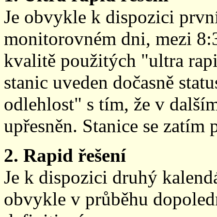
Je obvykle k dispozici prvn
monitorovném dni, mezi 8:
kvalitě použitých "ultra ra
stanic uveden dočasně stat
odlehlost" s tím, že v další
upřesněn. Stanice se zatím
2. Rapid řešení
Je k dispozici druhý kalen
obvykle v průběhu dopoledne