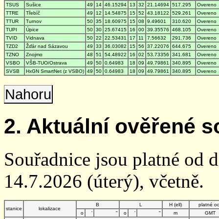
TSUS
Sušice
49
14
46.15294
13
32
21.14694
517.295
Overeno
TTRE
Třebíč
49
12
14.54875
15
52
43.18122
529.261
Overeno
TTUR
Turnov
50
35
18.60975
15
08
9.49601
310.620
Overeno
TUPI
Úpice
50
30
25.67415
16
00
39.35576
468.105
Overeno
TVID
Vidnava
50
22
22.53431
17
11
7.56632
291.736
Overeno
TZD2
Žďár nad Sázavou
49
33
36.03082
15
56
37.22076
644.675
Overeno
TZNO
Znojmo
48
51
54.48922
16
02
53.73356
341.681
Overeno
VSBO
VŠB-TUO/Ostrava
49
50
0.64983
18
09
49.79861
340.895
Overeno
SVSB
HxGN SmartNet (z VSBO)
49
50
0.64983
18
09
49.79861
340.895
Overeno
Nahoru
2. Aktuální ověřené s
Souřadnice jsou platné od 
14.7.2026 (úterý), včetně.
B
L
H (ell)
platné o
stanice
lokalizace
o
'
"
o
'
"
m
GMT