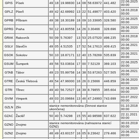
22.06.2025
GPIS
Písek
49
18
19.98830
14
08
58.63972
441.482
00:00
18.03.2018
GPLZ
Plzeň
49
42
42.68992
13
22
51.49877
403.420
00:00
22.06.2025
GPRB
Příbram
49
38
18.30189
18
09
10.33695
328.580
00:00
28.06.2020
GPRG
Praha
50
12
43.80558
14
26
3.30466
328.696
00:00
18.03.2018
GRAK
Rakovník
50
09
5.76397
13
53
25.07520
498.235
00:00
20.06.2021
GSLV
Slavičín
49
05
4.51535
17
52
54.17613
409.415
00:00
20.06.2021
GSOK
Sokolov
50
10
18.87171
12
40
15.78269
535.839
00:00
22.06.2025
GSUM
Šumperk
49
56
53.03834
17
00
7.52129
369.103
00:00
20.06.2021
GTAB
Tábor
49
23
55.99758
14
38
53.97263
527.505
00:00
28.06.2020
GTRE
Česká Třebová
49
54
47.96000
16
26
0.15666
446.859
00:00
02.08.2020
GTRI
Třinec
49
40
56.72527
18
39
8.79855
365.604
00:00
03.07.2022
GVIM
Vimperk
49
03
20.09684
13
46
47.24993
743.699
00:00
stanice nemonitorována (činnost stanice
01.10.2018
GZLN
Zlín
ukončena)
00:00
22.11.2021
GZAC
Žacléř
50
40
5.74298
15
55
40.98588
637.622
00:00
stanice nemonitorována (nahrazena stanicí
30.03.2019
GZNO
Znojmo
GZN2)
00:00
20.06.2021
GZN2
Znojmo
48
49
43.60157
16
05
9.23642
279.466
00:00