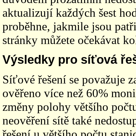
aktualizují každých šest h
proběhne, jakmile jsou patř
stránky můžete očekávat kol
Výsledky pro síťová ře
Síťové řešení se považuje z
ověřeno více než 60% monit
změny polohy většího počt
neověření sítě také nedostu
řešení u většího počtu stani