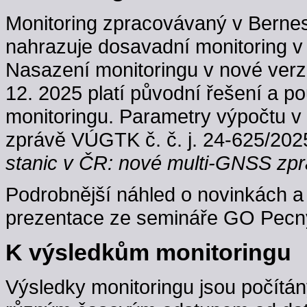
Monitoring zpracovávaný v Berne
nahrazuje dosavadní monitoring v
Nasazení monitoringu v nové verzi
12. 2025 platí původní řešení a p
monitoringu. Parametry výpočtu v
zprávě VÚGTK č. č. j. 24-625/202
stanic v ČR: nové multi-GNSS zpr
Podrobnější náhled o novinkách a 
prezentace ze semináře GO Pecný
K výsledkům monitoringu
Výsledky monitoringu jsou počítán