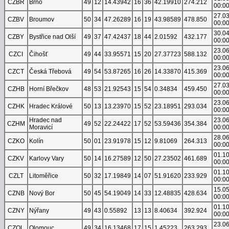
CZBR
Brno
49
12
14.43942
16
36
42.19910
274.212
00:0
27.0
CZBV
Broumov
50
34
47.26289
16
19
43.98589
478.850
00:0
30.0
CZBY
Bystřice nad Olší
49
37
47.42437
18
44
2.01592
432.177
00:0
23.0
CZCI
Čihošť
49
44
33.95571
15
20
27.37723
588.132
00:0
23.0
CZCT
Česká Třebová
49
54
53.87265
16
26
14.33870
415.369
00:0
27.0
CZHB
Horní Břečkov
48
53
21.92543
15
54
0.34834
459.450
00:0
23.0
CZHK
Hradec Králové
50
13
13.23970
15
52
23.18951
293.034
00:0
Hradec nad
23.0
CZHM
49
52
22.24422
17
52
53.59436
354.384
Moravicí
00:0
28.0
CZKO
Kolín
50
01
23.91978
15
12
9.81069
264.313
00:0
01.1
CZKV
Karlovy Vary
50
14
16.27589
12
50
27.23502
461.689
00:0
01.1
CZLT
Litoměřice
50
32
17.19849
14
07
51.91620
233.929
00:0
15.0
CZNB
Nový Bor
50
45
54.19049
14
33
12.48835
428.634
00:0
01.1
CZNY
Nýřany
49
43
0.55892
13
13
8.40634
392.924
00:0
23.0
CZOL
Olomouc
49
34
16.13468
17
15
1.45223
263.293