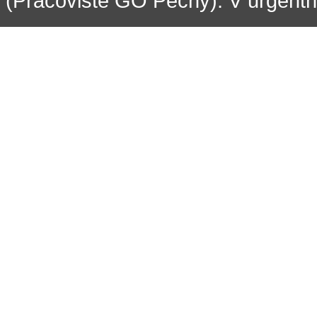
(Pracoviště GO Pecný). V urgentní