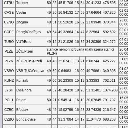
23.0
CTRU
Trutnov
50
33
45.51706
15
54
30.41233
478.595
00:0
02.0
CVSE
Vsetín
49
20
16.84132
17
59
27.64664
407.325
00:0
23.0
CZNO
Znojmo
48
51
50.52628
16
02
21.03940
373.844
00:0
02.0
GOPE
Pecný/Ondřejov
49
54
49.32664
14
47
8.22564
592.602
00:0
02.0
TUBO
VUT/Brno
49
12
21.21026
16
35
34.20396
324.272
00:0
stanice nemonitorována (nahrazena stanicí
26.0
PLZE
ZČU/Plzeň
PLZN)
00:0
31.0
PLZN
ZČU-NTIS/Plzeň
49
43
35.67411
13
21
6.60744
425.227
00:0
01.0
VSBO
VŠB-TUO/Ostrava
49
50
0.64983
18
09
49.79861
340.895
00:0
28.0
KUNZ
Kunžak
49
06
26.23308
15
12
3.33383
702.511
00:0
23.0
LYSH
Lysá hora
49
32
46.28428
18
26
51.31401
1374.903
00:0
15.0
POL1
Polom
50
21
0.54514
16
19
20.07645
791.707
00:0
28.0
CZBC
Břeclav
48
45
15.02799
16
53
23.74339
216.647
00:0
01.0
CZBO
Bohdalovice
48
44
31.37084
14
17
11.04473
683.268
00:0
31.0