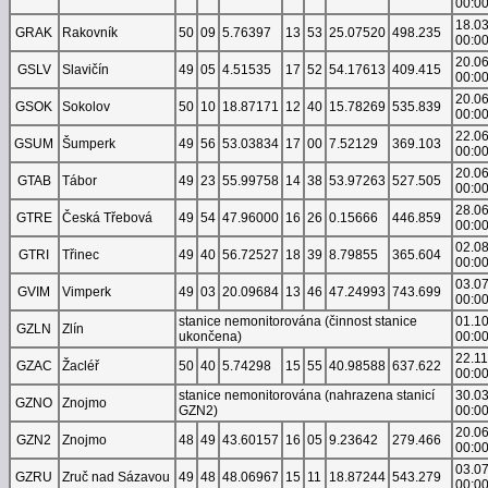
00:0
18.0
GRAK
Rakovník
50
09
5.76397
13
53
25.07520
498.235
00:0
20.0
GSLV
Slavičín
49
05
4.51535
17
52
54.17613
409.415
00:0
20.0
GSOK
Sokolov
50
10
18.87171
12
40
15.78269
535.839
00:0
22.0
GSUM
Šumperk
49
56
53.03834
17
00
7.52129
369.103
00:0
20.0
GTAB
Tábor
49
23
55.99758
14
38
53.97263
527.505
00:0
28.0
GTRE
Česká Třebová
49
54
47.96000
16
26
0.15666
446.859
00:0
02.0
GTRI
Třinec
49
40
56.72527
18
39
8.79855
365.604
00:0
03.0
GVIM
Vimperk
49
03
20.09684
13
46
47.24993
743.699
00:0
stanice nemonitorována (činnost stanice
01.1
GZLN
Zlín
ukončena)
00:0
22.1
GZAC
Žacléř
50
40
5.74298
15
55
40.98588
637.622
00:0
stanice nemonitorována (nahrazena stanicí
30.0
GZNO
Znojmo
GZN2)
00:0
20.0
GZN2
Znojmo
48
49
43.60157
16
05
9.23642
279.466
00:0
03.0
GZRU
Zruč nad Sázavou
49
48
48.06967
15
11
18.87244
543.279
00:0