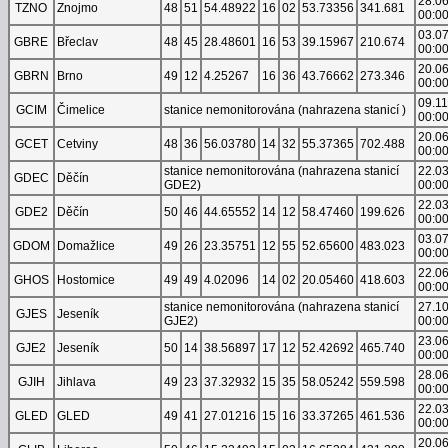
28.0
TZNO
Znojmo
48
51
54.48922
16
02
53.73356
341.681
00:0
03.0
GBRE
Břeclav
48
45
28.48601
16
53
39.15967
210.674
00:0
20.0
GBRN
Brno
49
12
4.25267
16
36
43.76662
273.346
00:0
09.1
GCIM
Čimelice
stanice nemonitorována (nahrazena stanicí )
00:0
20.0
GCET
Cetviny
48
36
56.03780
14
32
55.37365
702.488
00:0
stanice nemonitorována (nahrazena stanicí
22.0
GDEC
Děčín
GDE2)
00:0
22.0
GDE2
Děčín
50
46
44.65552
14
12
58.47460
199.626
00:0
03.0
GDOM
Domažlice
49
26
23.35751
12
55
52.65600
483.023
00:0
22.0
GHOS
Hostomice
49
49
4.02096
14
02
20.05460
418.603
00:0
stanice nemonitorována (nahrazena stanicí
27.1
GJES
Jeseník
GJE2)
00:0
23.0
GJE2
Jeseník
50
14
38.56897
17
12
52.42692
465.740
00:0
28.0
GJIH
Jihlava
49
23
37.32932
15
35
58.05242
559.598
00:0
22.0
GLED
GLED
49
41
27.01216
15
16
33.37265
461.536
00:0
20.0