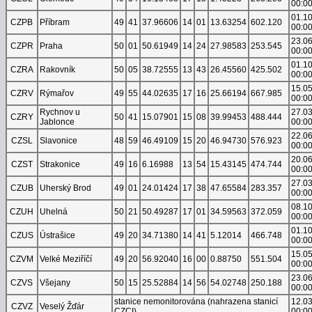
00:0
01.1
CZPB
Příbram
49
41
37.96606
14
01
13.63254
602.120
00:0
23.0
CZPR
Praha
50
01
50.61949
14
24
27.98583
253.545
00:0
01.1
CZRA
Rakovník
50
05
38.72555
13
43
26.45560
425.502
00:0
15.0
CZRV
Rýmařov
49
55
44.02635
17
16
25.66194
667.985
00:0
Rychnov u
27.0
CZRY
50
41
15.07901
15
08
39.99453
488.444
Jablonce
00:0
22.0
CZSL
Slavonice
48
59
46.49109
15
20
46.94730
576.923
00:0
20.0
CZST
Strakonice
49
16
6.16988
13
54
15.43145
474.744
00:0
27.0
CZUB
Uherský Brod
49
01
24.01424
17
38
47.65584
283.357
00:0
08.1
CZUH
Uhelná
50
21
50.49287
17
01
34.59563
372.059
00:0
01.1
CZUS
Ústrašice
49
20
34.71380
14
41
5.12014
466.748
00:0
15.0
CZVM
Velké Meziříčí
49
20
56.92040
16
00
0.88750
551.504
00:0
23.0
CZVS
Všejany
50
15
25.52884
14
56
54.02748
250.188
00:0
stanice nemonitorována (nahrazena stanicí
12.0
CZVZ
Veselý Žďár
CZCI)
00:0