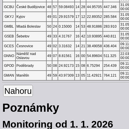
31.0
GCBU
České Budějovice
48
57
59.08493
14
28
44.95705
447.346
00:0
31.0
GKYJ
Kyjov
49
01
29.91579
17
12
22.89352
285.584
00:0
31.0
GMBL
Mladá Boleslav
50
24
0.15000
14
53
48.91886
283.910
00:0
31.0
GSEB
Šebetov
49
33
4.31767
16
42
10.93895
440.811
00:0
09.1
GCES
Česnovice
49
02
3.31632
14
21
38.49058
436.404
00:0
Náměšť nad
22.0
GNNO
49
07
8.81561
16
00
54.89604
511.325
Oslavou
00:0
09.1
GPOD
Poděbrady
50
08
24.92173
15
08
6.75294
254.439
00:0
09.1
GMAN
Manětín
49
59
43.97309
13
05
11.42921
764.121
00:0
Nahoru
Poznámky
Monitoring od 1. 1. 2026