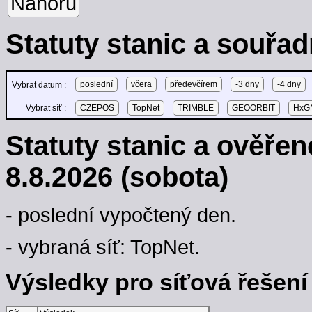
Nahoru
Statuty stanic a souřad
poslední
včera
předevčírem
-3 dny
-4 dny
Vybrat datum :
Vybrat síť :
CZEPOS
TopNet
TRIMBLE
GEOORBIT
HxGN
Statuty stanic a ověře
8.8.2026 (sobota)
- poslední vypočtený den.
- vybraná síť: TopNet.
Výsledky pro síťová řešení -