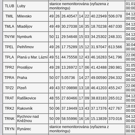
stanice nemonitorována (vyřazena z
01.0
TLUB
Luby
monitoringu)
00:0
04.1
TMIL
Milevsko
49
26
26.40547
14
22
40.22949
506.078
00:0
04.1
TMLA
Mladějov
49
49
30.27038
16
35
18.70238
467.030
00:0
04.1
TNYM
Nymburk
50
11
29.54648
15
03
34.25302
248.331
00:0
30.0
TPEL
Pelhřimov
49
26
17.75289
15
12
31.97047
613.566
00:0
22.0
TPLA
Planá u Mar. Lázní
49
51
44.75558
12
43
46.16283
541.796
00:0
31.0
TPR2
Prostějov
49
28
13.26972
17
06
41.42488
280.981
00:0
04.1
TPRA
Praha
50
07
5.05736
14
27
49.00590
294.332
00:0
22.0
TPZ2
Plzeň
49
43
57.09898
13
18
46.41203
455.247
00:0
04.1
TRAT
Ratíškovice
48
55
27.60466
17
09
38.83183
265.012
00:0
18.0
TRK2
Rakovník
50
06
37.19449
13
43
37.17376
427.767
00:0
Rychnov nad
04.1
TRNK
50
09
58.55996
16
16
15.13839
370.016
Kněžnou
00:0
stanice nemonitorována (vyřazena z
01.0
TRYN
Rynárec
monitoringu)
00:0