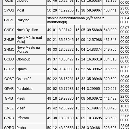
GLIB
Liberec
50
46
15.22493
15
03
16.65384
431.399
00:0
23.0
GMOS
Most
50
29
41.92265
13
38
59.69067
403.441
00:0
stanice nemonitorována (vyřazena z
30.0
GMPL
Rokytno
monitoringu)
00:0
03.0
GNBY
Nová Bystřice
49
01
8.38142
15
05
39.56848
648.030
00:0
Nové Město nad
20.0
GNME
50
21
35.68045
16
09
12.57988
431.348
Metuj
00:0
Nové Město na
20.0
GNMO
49
33
13.62272
16
04
14.83374
649.756
Moravě
00:0
22.0
GOLO
Olomouc
49
37
43.50427
17
24
16.86319
334.315
00:0
18.0
GOPV
Opava
49
56
9.34008
17
53
56.39962
316.565
00:0
20.0
GOST
Ostroměř
50
22
36.15281
15
32
35.08948
320.509
00:0
20.0
GPAR
Pardubice
50
02
35.77583
15
44
3.29965
270.657
00:0
22.0
GPIS
Písek
49
18
19.98830
14
08
58.63972
441.482
00:0
18.0
GPLZ
Plzeň
49
42
42.68992
13
22
51.49877
403.420
00:0
22.0
GPRB
Příbram
49
38
18.30189
18
09
10.33695
328.580
00:0
28.0
GPRG
Praha
50
12
43.80558
14
26
3.30466
328.696