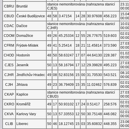
stanice nemonitorována (nahrazena stanicí
23.1
CBRU
Bruntál
CJES)
00:0
15.0
CBUD
České Budějovice
48
58
3.47154
14
28
30.97608
456.223
00:0
stanice nemonitorována (nahrazena stanicí
10.0
CDAC
Dačice
CJHR)
00:0
02.0
CDOM
Domažlice
49
26
45.25334
12
55
26.77675
519.603
00:0
27.0
CFRM
Frýdek-Místek
49
41
5.25414
18
21
11.45814
373.590
00:0
01.0
CHOD
Hodonín
48
50
58.63247
17
07
44.64130
228.387
00:0
27.0
CJES
Jeseník
50
13
58.16794
17
12
29.39828
495.223
00:0
08.1
CJHR
Jindřichův Hradec
49
08
52.83156
15
00
31.70530
543.521
00:0
02.0
CJIH
Jihlava
49
23
36.79409
15
35
11.02462
576.839
00:0
stanice nemonitorována (nahrazena stanicí
27.0
CKAP
Kaplice
CBUD)
00:0
02.0
CKRO
Kroměříž
49
17
50.93102
17
24
0.51417
258.576
00:0
02.0
CKVA
Karlovy Vary
50
13
57.33553
12
50
30.75148
446.082
00:0
23.0
CLIB
Liberec
50
46
18.12745
15
03
35.60832
448.355
00:0