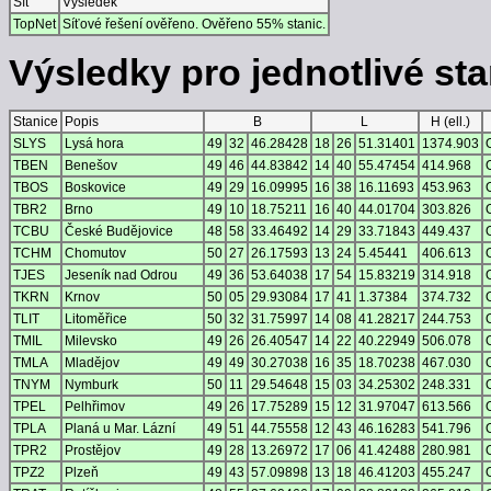
Síť
Výsledek
TopNet
Síťové řešení ověřeno. Ověřeno 55% stanic.
Výsledky pro jednotlivé stan
Stanice
Popis
B
L
H (ell.)
SLYS
Lysá hora
49
32
46.28428
18
26
51.31401
1374.903
TBEN
Benešov
49
46
44.83842
14
40
55.47454
414.968
TBOS
Boskovice
49
29
16.09995
16
38
16.11693
453.963
TBR2
Brno
49
10
18.75211
16
40
44.01704
303.826
TCBU
České Budějovice
48
58
33.46492
14
29
33.71843
449.437
TCHM
Chomutov
50
27
26.17593
13
24
5.45441
406.613
TJES
Jeseník nad Odrou
49
36
53.64038
17
54
15.83219
314.918
TKRN
Krnov
50
05
29.93084
17
41
1.37384
374.732
TLIT
Litoměřice
50
32
31.75997
14
08
41.28217
244.753
TMIL
Milevsko
49
26
26.40547
14
22
40.22949
506.078
TMLA
Mladějov
49
49
30.27038
16
35
18.70238
467.030
TNYM
Nymburk
50
11
29.54648
15
03
34.25302
248.331
TPEL
Pelhřimov
49
26
17.75289
15
12
31.97047
613.566
TPLA
Planá u Mar. Lázní
49
51
44.75558
12
43
46.16283
541.796
TPR2
Prostějov
49
28
13.26972
17
06
41.42488
280.981
TPZ2
Plzeň
49
43
57.09898
13
18
46.41203
455.247