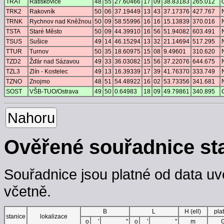
TRAT
Ratíškovice
48
55
27.60466
17
09
38.83183
265.012
TRK2
Rakovník
50
06
37.19449
13
43
37.17376
427.767
TRNK
Rychnov nad Kněžnou
50
09
58.55996
16
16
15.13839
370.016
TSTA
Staré Město
50
09
44.39910
16
56
51.94082
603.491
TSUS
Sušice
49
14
46.15294
13
32
21.14694
517.295
TTUR
Turnov
50
35
18.60975
15
08
9.49601
310.620
TZD2
Žďár nad Sázavou
49
33
36.03082
15
56
37.22076
644.675
TZL3
Zlín - Kostelec
49
13
16.39339
17
39
41.76370
333.749
TZNO
Znojmo
48
51
54.48922
16
02
53.73356
341.681
SOST
VŠB-TUO/Ostrava
49
50
0.64983
18
09
49.79861
340.895
Nahoru
Ověřené souřadnice st
Souřadnice jsou platné od data uv
včetně.
B
L
H (ell)
pla
stanice
lokalizace
o
'
"
o
'
"
m