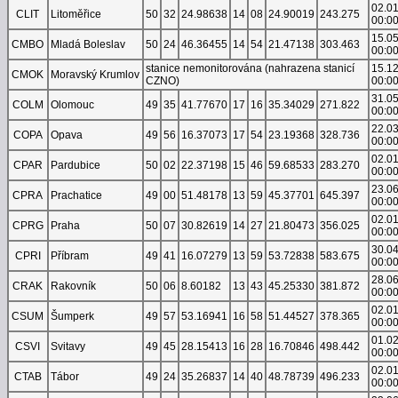
02.0
CLIT
Litoměřice
50
32
24.98638
14
08
24.90019
243.275
00:0
15.0
CMBO
Mladá Boleslav
50
24
46.36455
14
54
21.47138
303.463
00:0
stanice nemonitorována (nahrazena stanicí
15.1
CMOK
Moravský Krumlov
CZNO)
00:0
31.0
COLM
Olomouc
49
35
41.77670
17
16
35.34029
271.822
00:0
22.0
COPA
Opava
49
56
16.37073
17
54
23.19368
328.736
00:0
02.0
CPAR
Pardubice
50
02
22.37198
15
46
59.68533
283.270
00:0
23.0
CPRA
Prachatice
49
00
51.48178
13
59
45.37701
645.397
00:0
02.0
CPRG
Praha
50
07
30.82619
14
27
21.80473
356.025
00:0
30.0
CPRI
Příbram
49
41
16.07279
13
59
53.72838
583.675
00:0
28.0
CRAK
Rakovník
50
06
8.60182
13
43
45.25330
381.872
00:0
02.0
CSUM
Šumperk
49
57
53.16941
16
58
51.44527
378.365
00:0
01.0
CSVI
Svitavy
49
45
28.15413
16
28
16.70846
498.442
00:0
02.0
CTAB
Tábor
49
24
35.26837
14
40
48.78739
496.233
00:0