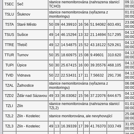
stanice nemonitorována (nahrazena stanicí
09.1
TSEC
Seč
TCHO)
00:0
stanice nemonitorována (vyřazena z
01.0
TSLU
Šluknov
monitoringu)
00:0
23.0
TSTA
Staré Město
50
09
44.39910
16
56
51.94082
603.491
00:0
04.1
TSUS
Sušice
49
14
46.15294
13
32
21.14694
517.295
00:0
04.1
TTRE
Třebíč
49
12
14.54875
15
52
43.18122
529.261
00:0
04.1
TTUR
Turnov
50
35
18.60975
15
08
9.49601
310.620
00:0
04.1
TUPI
Úpice
50
30
25.67415
16
00
39.35576
468.105
00:0
04.1
TVID
Vidnava
50
22
22.53431
17
11
7.56632
291.736
00:0
stanice nemonitorována (vyřazena z
06.0
TZAL
Žalhostice
monitoringu)
00:0
04.1
TZD2
Žďár nad Sázavou
49
33
36.03082
15
56
37.22076
644.675
00:0
stanice nemonitorována (nahrazena stanicí
01.0
TZLI
Zlín
TZL2)
00:0
25.0
TZL2
Zlín - Kostelec
stanice monitorována, ale nevyhovující
00:0
31.0
TZL3
Zlín - Kostelec
49
13
16.39339
17
39
41.76370
333.749
00:0