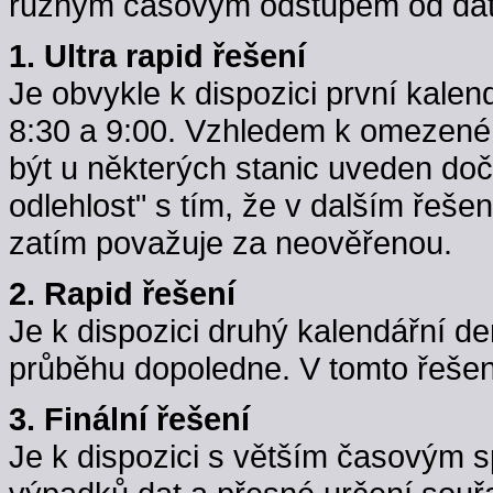
různým časovým odstupem od data
1. Ultra rapid řešení
Je obvykle k dispozici první kale
8:30 a 9:00. Vzhledem k omezené k
být u některých stanic uveden do
odlehlost" s tím, že v dalším řeše
zatím považuje za neověřenou.
2. Rapid řešení
Je k dispozici druhý kalendářní d
průběhu dopoledne. V tomto řešení j
3. Finální řešení
Je k dispozici s větším časovým 