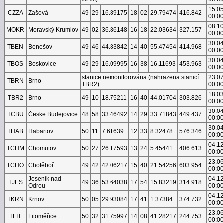
15.0
CZZA
Zašová
49
29
16.89175
18
02
29.79474
416.842
00:0
08.1
MOKR
Moravský Krumlov
49
02
36.86148
16
18
22.03634
327.157
00:0
30.0
TBEN
Benešov
49
46
44.83842
14
40
55.47454
414.968
00:0
30.0
TBOS
Boskovice
49
29
16.09995
16
38
16.11693
453.963
00:0
stanice nemonitorována (nahrazena stanicí
23.0
TBRN
Brno
TBR2)
00:0
18.0
TBR2
Brno
49
10
18.75211
16
40
44.01704
303.826
00:0
30.0
TCBU
České Budějovice
48
58
33.46492
14
29
33.71843
449.437
00:0
30.0
THAB
Habartov
50
11
7.61639
12
33
8.32478
576.346
00:0
04.1
TCHM
Chomutov
50
27
26.17593
13
24
5.45441
406.613
00:0
23.0
TCHO
Chotěboř
49
42
42.06217
15
40
21.54256
603.954
00:0
Jeseník nad
04.1
TJES
49
36
53.64038
17
54
15.83219
314.918
Odrou
00:0
04.1
TKRN
Krnov
50
05
29.93084
17
41
1.37384
374.732
00:0
23.0
TLIT
Litoměřice
50
32
31.75997
14
08
41.28217
244.753
00:0