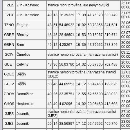
25.0
TZL2
Zlín - Kostelec
stanice monitorována, ale nevyhovující
00:0
31.0
TZL3
Zlín - Kostelec
49
13
16.39339
17
39
41.76370
333.749
00:0
28.0
TZNO
Znojmo
48
51
54.48922
16
02
53.73356
341.681
00:0
03.0
GBRE
Břeclav
48
45
28.48601
16
53
39.15967
210.674
00:0
20.0
GBRN
Brno
49
12
4.25267
16
36
43.76662
273.346
00:0
09.1
GCIM
Čimelice
stanice nemonitorována (nahrazena stanicí )
00:0
20.0
GCET
Cetviny
48
36
56.03780
14
32
55.37365
702.488
00:0
stanice nemonitorována (nahrazena stanicí
22.0
GDEC
Děčín
GDE2)
00:0
22.0
GDE2
Děčín
50
46
44.65552
14
12
58.47460
199.626
00:0
03.0
GDOM
Domažlice
49
26
23.35751
12
55
52.65600
483.023
00:0
22.0
GHOS
Hostomice
49
49
4.02096
14
02
20.05460
418.603
00:0
stanice nemonitorována (nahrazena stanicí
27.1
GJES
Jeseník
GJE2)
00:0
23.0
GJE2
Jeseník
50
14
38.56897
17
12
52.42692
465.740
00:0