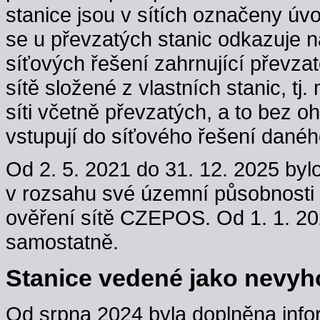
stanice jsou v sítích označeny úv
se u převzatých stanic odkazuje n
síťových řešení zahrnující převzaté
sítě složené z vlastních stanic, t
síti včetně převzatých, a to bez oh
vstupují do síťového řešení danéh
Od 2. 5. 2021 do 31. 12. 2025 byl
v rozsahu své územní působnosti
ověření sítě CZEPOS. Od 1. 1. 202
samostatně.
Stanice vedené jako nevyho
Od srpna 2024 byla doplněna info