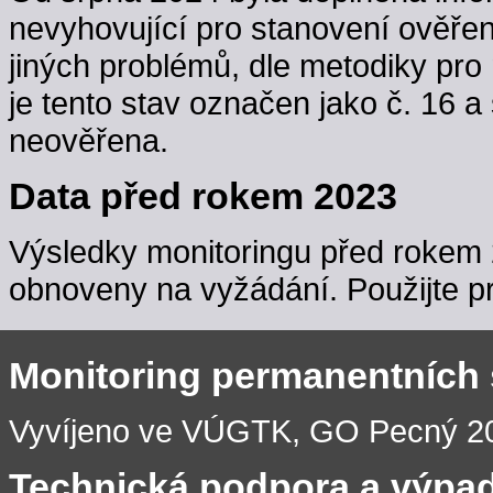
nevyhovující pro stanovení ověřen
jiných problémů, dle metodiky pro 
je tento stav označen jako č. 16 a
neověřena.
Data před rokem 2023
Výsledky monitoringu před rokem 
obnoveny na vyžádání. Použijte pr
Monitoring permanentních
Vyvíjeno ve VÚGTK, GO Pecný 201
Technická podpora a výpa