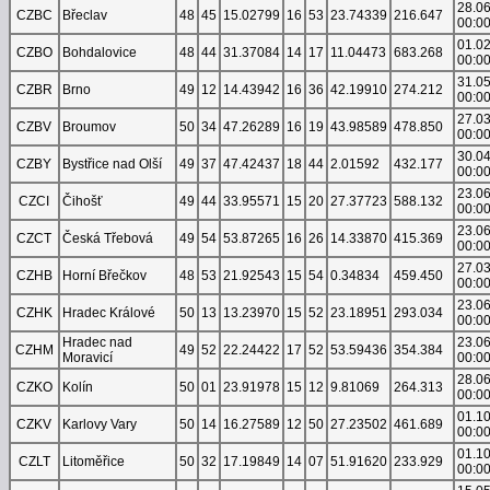
28.0
CZBC
Břeclav
48
45
15.02799
16
53
23.74339
216.647
00:0
01.0
CZBO
Bohdalovice
48
44
31.37084
14
17
11.04473
683.268
00:0
31.0
CZBR
Brno
49
12
14.43942
16
36
42.19910
274.212
00:0
27.0
CZBV
Broumov
50
34
47.26289
16
19
43.98589
478.850
00:0
30.0
CZBY
Bystřice nad Olší
49
37
47.42437
18
44
2.01592
432.177
00:0
23.0
CZCI
Čihošť
49
44
33.95571
15
20
27.37723
588.132
00:0
23.0
CZCT
Česká Třebová
49
54
53.87265
16
26
14.33870
415.369
00:0
27.0
CZHB
Horní Břečkov
48
53
21.92543
15
54
0.34834
459.450
00:0
23.0
CZHK
Hradec Králové
50
13
13.23970
15
52
23.18951
293.034
00:0
Hradec nad
23.0
CZHM
49
52
22.24422
17
52
53.59436
354.384
Moravicí
00:0
28.0
CZKO
Kolín
50
01
23.91978
15
12
9.81069
264.313
00:0
01.1
CZKV
Karlovy Vary
50
14
16.27589
12
50
27.23502
461.689
00:0
01.1
CZLT
Litoměřice
50
32
17.19849
14
07
51.91620
233.929
00:0