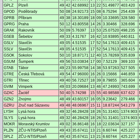
GPLZ
Plzeň
49
42
42.68992
13
22
51.49877
403.420
GPOD
Poděbrady
50
08
24.92173
15
08
6.75294
254.439
GPRB
Příbram
49
38
18.30189
18
09
10.33695
328.580
GPRG
Praha
50
12
43.80558
14
26
3.30466
328.696
GRAK
Rakovník
50
09
5.76397
13
53
25.07520
498.235
GSEB
Šebetov
49
33
4.31767
16
42
10.93895
440.811
GSLV
Slavičín
49
05
4.51535
17
52
54.17613
409.415
SSLV
Slavičín
49
05
4.51535
17
52
54.17613
409.415
GSOK
Sokolov
50
10
18.87171
12
40
15.78269
535.839
GSUM
Šumperk
49
56
53.03834
17
00
7.52129
369.103
GTAB
Tábor
49
23
55.99758
14
38
53.97263
527.505
GTRE
Česká Třebová
49
54
47.96000
16
26
0.15666
446.859
GTRI
Třinec
49
40
56.72527
18
39
8.79855
365.604
GVIM
Vimperk
49
03
20.09684
13
46
47.24993
743.699
GZAC
Žacléř
50
40
5.74298
15
55
40.98588
637.622
GZN2
Znojmo
48
49
43.60157
16
05
9.23642
279.466
GZRU
Zruč nad Sázavou
49
48
48.06967
15
11
18.87244
543.279
LYSH
Lysá hora
49
32
46.28428
18
26
51.31401
1374.903
SLYS
Lysá hora
49
32
46.28428
18
26
51.31401
1374.903
MOKR
Moravský Krumlov
49
02
36.86148
16
18
22.03634
327.157
PLZN
ZČU-NTIS/Plzeň
49
43
35.67411
13
21
6.60744
425.227
SPLZ
ZČU-NTIS/Plzeň
49
43
35.67411
13
21
6.60744
425.227