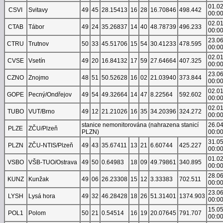
01.0
CSVI
Svitavy
49
45
28.15413
16
28
16.70846
498.442
00:0
02.0
CTAB
Tábor
49
24
35.26837
14
40
48.78739
496.233
00:0
23.0
CTRU
Trutnov
50
33
45.51706
15
54
30.41233
478.595
00:0
02.0
CVSE
Vsetín
49
20
16.84132
17
59
27.64664
407.325
00:0
23.0
CZNO
Znojmo
48
51
50.52628
16
02
21.03940
373.844
00:0
02.0
GOPE
Pecný/Ondřejov
49
54
49.32664
14
47
8.22564
592.602
00:0
02.0
TUBO
VUT/Brno
49
12
21.21026
16
35
34.20396
324.272
00:0
stanice nemonitorována (nahrazena stanicí
26.0
PLZE
ZČU/Plzeň
PLZN)
00:0
31.0
PLZN
ZČU-NTIS/Plzeň
49
43
35.67411
13
21
6.60744
425.227
00:0
01.0
VSBO
VŠB-TUO/Ostrava
49
50
0.64983
18
09
49.79861
340.895
00:0
28.0
KUNZ
Kunžak
49
06
26.23308
15
12
3.33383
702.511
00:0
23.0
LYSH
Lysá hora
49
32
46.28428
18
26
51.31401
1374.903
00:0
15.0
POL1
Polom
50
21
0.54514
16
19
20.07645
791.707
00:0