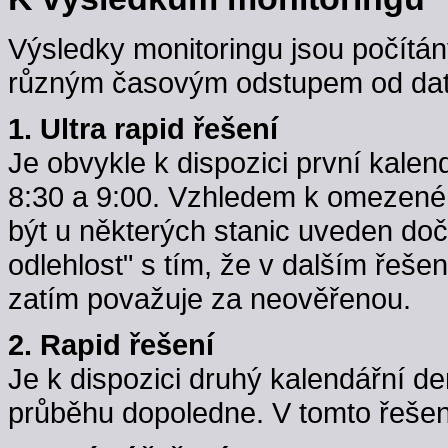
Výsledky monitoringu jsou počítán
různým časovým odstupem od data
1. Ultra rapid řešení
Je obvykle k dispozici první kale
8:30 a 9:00. Vzhledem k omezené k
být u některých stanic uveden do
odlehlost" s tím, že v dalším řeše
zatím považuje za neověřenou.
2. Rapid řešení
Je k dispozici druhý kalendářní d
průběhu dopoledne. V tomto řešení j