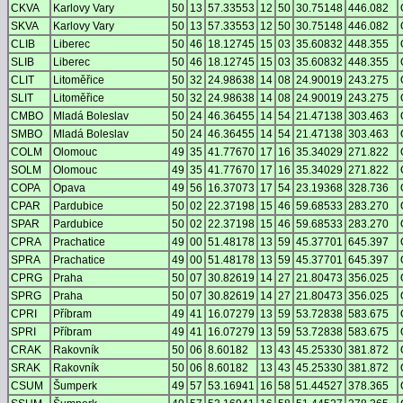
CKVA
Karlovy Vary
50
13
57.33553
12
50
30.75148
446.082
SKVA
Karlovy Vary
50
13
57.33553
12
50
30.75148
446.082
CLIB
Liberec
50
46
18.12745
15
03
35.60832
448.355
SLIB
Liberec
50
46
18.12745
15
03
35.60832
448.355
CLIT
Litoměřice
50
32
24.98638
14
08
24.90019
243.275
SLIT
Litoměřice
50
32
24.98638
14
08
24.90019
243.275
CMBO
Mladá Boleslav
50
24
46.36455
14
54
21.47138
303.463
SMBO
Mladá Boleslav
50
24
46.36455
14
54
21.47138
303.463
COLM
Olomouc
49
35
41.77670
17
16
35.34029
271.822
SOLM
Olomouc
49
35
41.77670
17
16
35.34029
271.822
COPA
Opava
49
56
16.37073
17
54
23.19368
328.736
CPAR
Pardubice
50
02
22.37198
15
46
59.68533
283.270
SPAR
Pardubice
50
02
22.37198
15
46
59.68533
283.270
CPRA
Prachatice
49
00
51.48178
13
59
45.37701
645.397
SPRA
Prachatice
49
00
51.48178
13
59
45.37701
645.397
CPRG
Praha
50
07
30.82619
14
27
21.80473
356.025
SPRG
Praha
50
07
30.82619
14
27
21.80473
356.025
CPRI
Příbram
49
41
16.07279
13
59
53.72838
583.675
SPRI
Příbram
49
41
16.07279
13
59
53.72838
583.675
CRAK
Rakovník
50
06
8.60182
13
43
45.25330
381.872
SRAK
Rakovník
50
06
8.60182
13
43
45.25330
381.872
CSUM
Šumperk
49
57
53.16941
16
58
51.44527
378.365