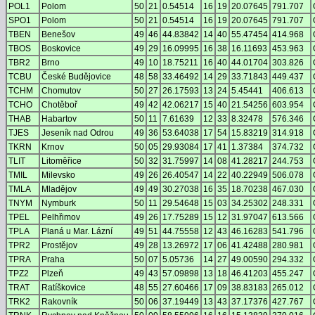
POL1
Polom
50
21
0.54514
16
19
20.07645
791.707
SPO1
Polom
50
21
0.54514
16
19
20.07645
791.707
TBEN
Benešov
49
46
44.83842
14
40
55.47454
414.968
TBOS
Boskovice
49
29
16.09995
16
38
16.11693
453.963
TBR2
Brno
49
10
18.75211
16
40
44.01704
303.826
TCBU
České Budějovice
48
58
33.46492
14
29
33.71843
449.437
TCHM
Chomutov
50
27
26.17593
13
24
5.45441
406.613
TCHO
Chotěboř
49
42
42.06217
15
40
21.54256
603.954
THAB
Habartov
50
11
7.61639
12
33
8.32478
576.346
TJES
Jeseník nad Odrou
49
36
53.64038
17
54
15.83219
314.918
TKRN
Krnov
50
05
29.93084
17
41
1.37384
374.732
TLIT
Litoměřice
50
32
31.75997
14
08
41.28217
244.753
TMIL
Milevsko
49
26
26.40547
14
22
40.22949
506.078
TMLA
Mladějov
49
49
30.27038
16
35
18.70238
467.030
TNYM
Nymburk
50
11
29.54648
15
03
34.25302
248.331
TPEL
Pelhřimov
49
26
17.75289
15
12
31.97047
613.566
TPLA
Planá u Mar. Lázní
49
51
44.75558
12
43
46.16283
541.796
TPR2
Prostějov
49
28
13.26972
17
06
41.42488
280.981
TPRA
Praha
50
07
5.05736
14
27
49.00590
294.332
TPZ2
Plzeň
49
43
57.09898
13
18
46.41203
455.247
TRAT
Ratíškovice
48
55
27.60466
17
09
38.83183
265.012
TRK2
Rakovník
50
06
37.19449
13
43
37.17376
427.767