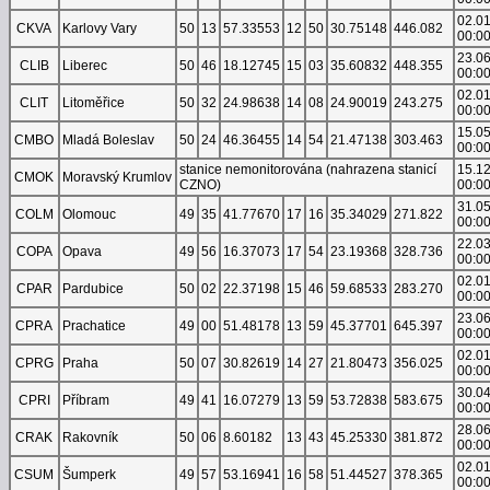
02.0
CKVA
Karlovy Vary
50
13
57.33553
12
50
30.75148
446.082
00:0
23.0
CLIB
Liberec
50
46
18.12745
15
03
35.60832
448.355
00:0
02.0
CLIT
Litoměřice
50
32
24.98638
14
08
24.90019
243.275
00:0
15.0
CMBO
Mladá Boleslav
50
24
46.36455
14
54
21.47138
303.463
00:0
stanice nemonitorována (nahrazena stanicí
15.1
CMOK
Moravský Krumlov
CZNO)
00:0
31.0
COLM
Olomouc
49
35
41.77670
17
16
35.34029
271.822
00:0
22.0
COPA
Opava
49
56
16.37073
17
54
23.19368
328.736
00:0
02.0
CPAR
Pardubice
50
02
22.37198
15
46
59.68533
283.270
00:0
23.0
CPRA
Prachatice
49
00
51.48178
13
59
45.37701
645.397
00:0
02.0
CPRG
Praha
50
07
30.82619
14
27
21.80473
356.025
00:0
30.0
CPRI
Příbram
49
41
16.07279
13
59
53.72838
583.675
00:0
28.0
CRAK
Rakovník
50
06
8.60182
13
43
45.25330
381.872
00:0
02.0
CSUM
Šumperk
49
57
53.16941
16
58
51.44527
378.365
00:0