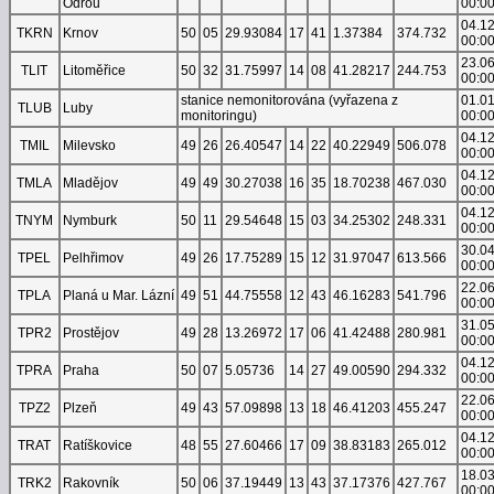
Odrou
00:0
04.1
TKRN
Krnov
50
05
29.93084
17
41
1.37384
374.732
00:0
23.0
TLIT
Litoměřice
50
32
31.75997
14
08
41.28217
244.753
00:0
stanice nemonitorována (vyřazena z
01.0
TLUB
Luby
monitoringu)
00:0
04.1
TMIL
Milevsko
49
26
26.40547
14
22
40.22949
506.078
00:0
04.1
TMLA
Mladějov
49
49
30.27038
16
35
18.70238
467.030
00:0
04.1
TNYM
Nymburk
50
11
29.54648
15
03
34.25302
248.331
00:0
30.0
TPEL
Pelhřimov
49
26
17.75289
15
12
31.97047
613.566
00:0
22.0
TPLA
Planá u Mar. Lázní
49
51
44.75558
12
43
46.16283
541.796
00:0
31.0
TPR2
Prostějov
49
28
13.26972
17
06
41.42488
280.981
00:0
04.1
TPRA
Praha
50
07
5.05736
14
27
49.00590
294.332
00:0
22.0
TPZ2
Plzeň
49
43
57.09898
13
18
46.41203
455.247
00:0
04.1
TRAT
Ratíškovice
48
55
27.60466
17
09
38.83183
265.012
00:0
18.0
TRK2
Rakovník
50
06
37.19449
13
43
37.17376
427.767
00:0