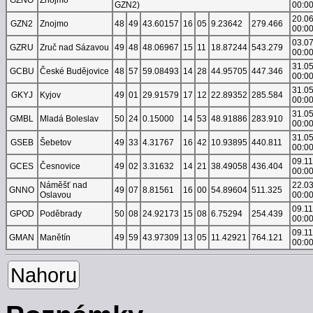
GZN2)
00:0
20.0
GZN2
Znojmo
48
49
43.60157
16
05
9.23642
279.466
00:0
03.0
GZRU
Zruč nad Sázavou
49
48
48.06967
15
11
18.87244
543.279
00:0
31.0
GCBU
České Budějovice
48
57
59.08493
14
28
44.95705
447.346
00:0
31.0
GKYJ
Kyjov
49
01
29.91579
17
12
22.89352
285.584
00:0
31.0
GMBL
Mladá Boleslav
50
24
0.15000
14
53
48.91886
283.910
00:0
31.0
GSEB
Šebetov
49
33
4.31767
16
42
10.93895
440.811
00:0
09.1
GCES
Česnovice
49
02
3.31632
14
21
38.49058
436.404
00:0
Náměšť nad
22.0
GNNO
49
07
8.81561
16
00
54.89604
511.325
Oslavou
00:0
09.1
GPOD
Poděbrady
50
08
24.92173
15
08
6.75294
254.439
00:0
09.1
GMAN
Manětín
49
59
43.97309
13
05
11.42921
764.121
00:0
Nahoru