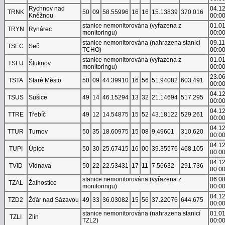
Rychnov nad
04.1
TRNK
50
09
58.55996
16
16
15.13839
370.016
Kněžnou
00:0
stanice nemonitorována (vyřazena z
01.0
TRYN
Rynárec
monitoringu)
00:0
stanice nemonitorována (nahrazena stanicí
09.1
TSEC
Seč
TCHO)
00:0
stanice nemonitorována (vyřazena z
01.0
TSLU
Šluknov
monitoringu)
00:0
23.0
TSTA
Staré Město
50
09
44.39910
16
56
51.94082
603.491
00:0
04.1
TSUS
Sušice
49
14
46.15294
13
32
21.14694
517.295
00:0
04.1
TTRE
Třebíč
49
12
14.54875
15
52
43.18122
529.261
00:0
04.1
TTUR
Turnov
50
35
18.60975
15
08
9.49601
310.620
00:0
04.1
TUPI
Úpice
50
30
25.67415
16
00
39.35576
468.105
00:0
04.1
TVID
Vidnava
50
22
22.53431
17
11
7.56632
291.736
00:0
stanice nemonitorována (vyřazena z
06.0
TZAL
Žalhostice
monitoringu)
00:0
04.1
TZD2
Žďár nad Sázavou
49
33
36.03082
15
56
37.22076
644.675
00:0
stanice nemonitorována (nahrazena stanicí
01.0
TZLI
Zlín
TZL2)
00:0