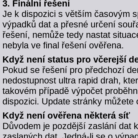
3. Finální řešení
Je k dispozici s větším časovým 
výpadků dat a přesné určení souřa
řešení, nemůže tedy nastat situac
nebyla ve final řešení ověřena.
Když není status pro včerejší d
Pokud se řešení pro předchozí d
nedostupnost ultra rapid drah, kte
takovém případě výpočet proběhne,
dispozici. Update stránky můžete 
Když není ověřena některá síť
Důvodem je pozdější zaslání dat 
zaslaných dat. Jedná-li se o výpa