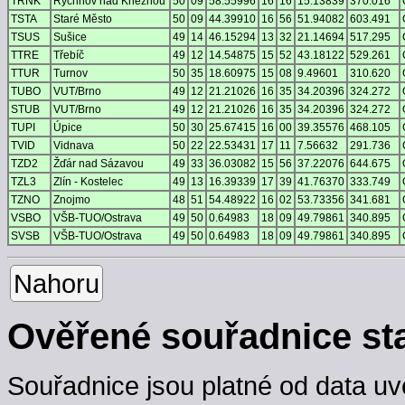
TRNK
Rychnov nad Kněžnou
50
09
58.55996
16
16
15.13839
370.016
TSTA
Staré Město
50
09
44.39910
16
56
51.94082
603.491
TSUS
Sušice
49
14
46.15294
13
32
21.14694
517.295
TTRE
Třebíč
49
12
14.54875
15
52
43.18122
529.261
TTUR
Turnov
50
35
18.60975
15
08
9.49601
310.620
TUBO
VUT/Brno
49
12
21.21026
16
35
34.20396
324.272
STUB
VUT/Brno
49
12
21.21026
16
35
34.20396
324.272
TUPI
Úpice
50
30
25.67415
16
00
39.35576
468.105
TVID
Vidnava
50
22
22.53431
17
11
7.56632
291.736
TZD2
Žďár nad Sázavou
49
33
36.03082
15
56
37.22076
644.675
TZL3
Zlín - Kostelec
49
13
16.39339
17
39
41.76370
333.749
TZNO
Znojmo
48
51
54.48922
16
02
53.73356
341.681
VSBO
VŠB-TUO/Ostrava
49
50
0.64983
18
09
49.79861
340.895
SVSB
VŠB-TUO/Ostrava
49
50
0.64983
18
09
49.79861
340.895
Nahoru
Ověřené souřadnice st
Souřadnice jsou platné od data uv