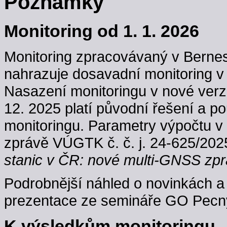
Poznámky
Monitoring od 1. 1. 2026
Monitoring zpracovávaný v Berne
nahrazuje dosavadní monitoring v
Nasazení monitoringu v nové verzi
12. 2025 platí původní řešení a p
monitoringu. Parametry výpočtu v
zprávě VÚGTK č. č. j. 24-625/202
stanic v ČR: nové multi-GNSS zpr
Podrobnější náhled o novinkách a 
prezentace ze semináře GO Pecný
K výsledkům monitoringu