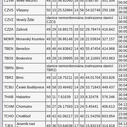
CZVM
Velké Meziříčí
49
20
56.92040
16
00
0.88750
551.504
00:0
23.0
CZVS
Všejany
50
15
25.52884
14
56
54.02748
250.188
00:0
stanice nemonitorována (nahrazena stanicí
12.0
CZVZ
Veselý Žďár
CZCI)
00:0
15.0
CZZA
Zašová
49
29
16.89175
18
02
29.79474
416.842
00:0
08.1
MOKR
Moravský Krumlov
49
02
36.86148
16
18
22.03634
327.157
00:0
30.0
TBEN
Benešov
49
46
44.83842
14
40
55.47454
414.968
00:0
30.0
TBOS
Boskovice
49
29
16.09995
16
38
16.11693
453.963
00:0
stanice nemonitorována (nahrazena stanicí
23.0
TBRN
Brno
TBR2)
00:0
18.0
TBR2
Brno
49
10
18.75211
16
40
44.01704
303.826
00:0
30.0
TCBU
České Budějovice
48
58
33.46492
14
29
33.71843
449.437
00:0
30.0
THAB
Habartov
50
11
7.61639
12
33
8.32478
576.346
00:0
04.1
TCHM
Chomutov
50
27
26.17593
13
24
5.45441
406.613
00:0
23.0
TCHO
Chotěboř
49
42
42.06217
15
40
21.54256
603.954
00:0
Jeseník nad
04.1
TJES
49
36
53.64038
17
54
15.83219
314.918