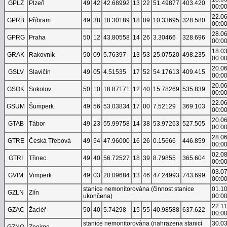
GPLZ
Plzeň
49
42
42.68992
13
22
51.49877
403.420
00:0
22.0
GPRB
Příbram
49
38
18.30189
18
09
10.33695
328.580
00:0
28.0
GPRG
Praha
50
12
43.80558
14
26
3.30466
328.696
00:0
18.0
GRAK
Rakovník
50
09
5.76397
13
53
25.07520
498.235
00:0
20.0
GSLV
Slavičín
49
05
4.51535
17
52
54.17613
409.415
00:0
20.0
GSOK
Sokolov
50
10
18.87171
12
40
15.78269
535.839
00:0
22.0
GSUM
Šumperk
49
56
53.03834
17
00
7.52129
369.103
00:0
20.0
GTAB
Tábor
49
23
55.99758
14
38
53.97263
527.505
00:0
28.0
GTRE
Česká Třebová
49
54
47.96000
16
26
0.15666
446.859
00:0
02.0
GTRI
Třinec
49
40
56.72527
18
39
8.79855
365.604
00:0
03.0
GVIM
Vimperk
49
03
20.09684
13
46
47.24993
743.699
00:0
stanice nemonitorována (činnost stanice
01.1
GZLN
Zlín
ukončena)
00:0
22.1
GZAC
Žacléř
50
40
5.74298
15
55
40.98588
637.622
00:0
stanice nemonitorována (nahrazena stanicí
30.0
GZNO
Znojmo