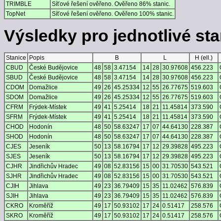
TRIMBLE
Síťové řešení ověřeno. Ověřeno 86% stanic.
TopNet
Síťové řešení ověřeno. Ověřeno 100% stanic.
Výsledky pro jednotlivé stan
Stanice
Popis
B
L
H (ell.)
CBUD
České Budějovice
48
58
3.47154
14
28
30.97608
456.223
SBUD
České Budějovice
48
58
3.47154
14
28
30.97608
456.223
CDOM
Domažlice
49
26
45.25334
12
55
26.77675
519.603
SDOM
Domažlice
49
26
45.25334
12
55
26.77675
519.603
CFRM
Frýdek-Místek
49
41
5.25414
18
21
11.45814
373.590
SFRM
Frýdek-Místek
49
41
5.25414
18
21
11.45814
373.590
CHOD
Hodonín
48
50
58.63247
17
07
44.64130
228.387
SHOD
Hodonín
48
50
58.63247
17
07
44.64130
228.387
CJES
Jeseník
50
13
58.16794
17
12
29.39828
495.223
SJES
Jeseník
50
13
58.16794
17
12
29.39828
495.223
CJHR
Jindřichův Hradec
49
08
52.83156
15
00
31.70530
543.521
SJHR
Jindřichův Hradec
49
08
52.83156
15
00
31.70530
543.521
CJIH
Jihlava
49
23
36.79409
15
35
11.02462
576.839
SJIH
Jihlava
49
23
36.79409
15
35
11.02462
576.839
CKRO
Kroměříž
49
17
50.93102
17
24
0.51417
258.576
SKRO
Kroměříž
49
17
50.93102
17
24
0.51417
258.576