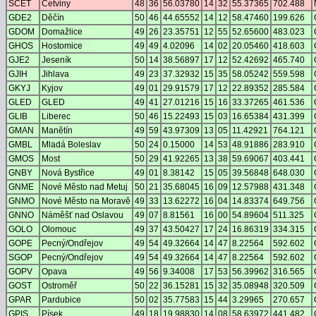
SCET
Cetviny
48
36
56.03780
14
32
55.37365
702.488
GDE2
Děčín
50
46
44.65552
14
12
58.47460
199.626
GDOM
Domažlice
49
26
23.35751
12
55
52.65600
483.023
GHOS
Hostomice
49
49
4.02096
14
02
20.05460
418.603
GJE2
Jeseník
50
14
38.56897
17
12
52.42692
465.740
GJIH
Jihlava
49
23
37.32932
15
35
58.05242
559.598
GKYJ
Kyjov
49
01
29.91579
17
12
22.89352
285.584
GLED
GLED
49
41
27.01216
15
16
33.37265
461.536
GLIB
Liberec
50
46
15.22493
15
03
16.65384
431.399
GMAN
Manětín
49
59
43.97309
13
05
11.42921
764.121
GMBL
Mladá Boleslav
50
24
0.15000
14
53
48.91886
283.910
GMOS
Most
50
29
41.92265
13
38
59.69067
403.441
GNBY
Nová Bystřice
49
01
8.38142
15
05
39.56848
648.030
GNME
Nové Město nad Metuj
50
21
35.68045
16
09
12.57988
431.348
GNMO
Nové Město na Moravě
49
33
13.62272
16
04
14.83374
649.756
GNNO
Náměšť nad Oslavou
49
07
8.81561
16
00
54.89604
511.325
GOLO
Olomouc
49
37
43.50427
17
24
16.86319
334.315
GOPE
Pecný/Ondřejov
49
54
49.32664
14
47
8.22564
592.602
SGOP
Pecný/Ondřejov
49
54
49.32664
14
47
8.22564
592.602
GOPV
Opava
49
56
9.34008
17
53
56.39962
316.565
GOST
Ostroměř
50
22
36.15281
15
32
35.08948
320.509
GPAR
Pardubice
50
02
35.77583
15
44
3.29965
270.657
GPIS
Písek
49
18
19.98830
14
08
58.63972
441.482