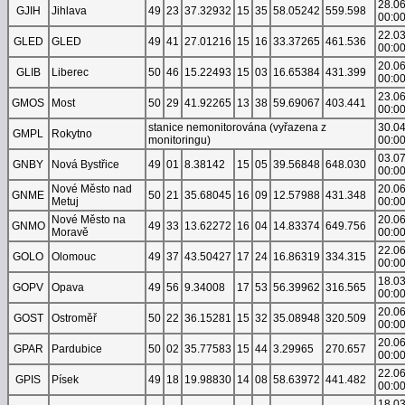
28.0
GJIH
Jihlava
49
23
37.32932
15
35
58.05242
559.598
00:0
22.0
GLED
GLED
49
41
27.01216
15
16
33.37265
461.536
00:0
20.0
GLIB
Liberec
50
46
15.22493
15
03
16.65384
431.399
00:0
23.0
GMOS
Most
50
29
41.92265
13
38
59.69067
403.441
00:0
stanice nemonitorována (vyřazena z
30.0
GMPL
Rokytno
monitoringu)
00:0
03.0
GNBY
Nová Bystřice
49
01
8.38142
15
05
39.56848
648.030
00:0
Nové Město nad
20.0
GNME
50
21
35.68045
16
09
12.57988
431.348
Metuj
00:0
Nové Město na
20.0
GNMO
49
33
13.62272
16
04
14.83374
649.756
Moravě
00:0
22.0
GOLO
Olomouc
49
37
43.50427
17
24
16.86319
334.315
00:0
18.0
GOPV
Opava
49
56
9.34008
17
53
56.39962
316.565
00:0
20.0
GOST
Ostroměř
50
22
36.15281
15
32
35.08948
320.509
00:0
20.0
GPAR
Pardubice
50
02
35.77583
15
44
3.29965
270.657
00:0
22.0
GPIS
Písek
49
18
19.98830
14
08
58.63972
441.482
00:0
18.0