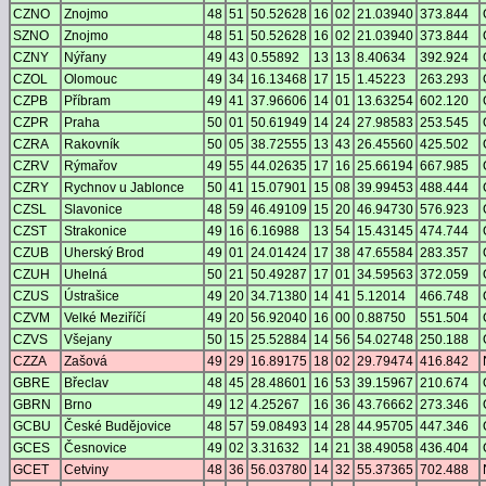
CZNO
Znojmo
48
51
50.52628
16
02
21.03940
373.844
SZNO
Znojmo
48
51
50.52628
16
02
21.03940
373.844
CZNY
Nýřany
49
43
0.55892
13
13
8.40634
392.924
CZOL
Olomouc
49
34
16.13468
17
15
1.45223
263.293
CZPB
Příbram
49
41
37.96606
14
01
13.63254
602.120
CZPR
Praha
50
01
50.61949
14
24
27.98583
253.545
CZRA
Rakovník
50
05
38.72555
13
43
26.45560
425.502
CZRV
Rýmařov
49
55
44.02635
17
16
25.66194
667.985
CZRY
Rychnov u Jablonce
50
41
15.07901
15
08
39.99453
488.444
CZSL
Slavonice
48
59
46.49109
15
20
46.94730
576.923
CZST
Strakonice
49
16
6.16988
13
54
15.43145
474.744
CZUB
Uherský Brod
49
01
24.01424
17
38
47.65584
283.357
CZUH
Uhelná
50
21
50.49287
17
01
34.59563
372.059
CZUS
Ústrašice
49
20
34.71380
14
41
5.12014
466.748
CZVM
Velké Meziříčí
49
20
56.92040
16
00
0.88750
551.504
CZVS
Všejany
50
15
25.52884
14
56
54.02748
250.188
CZZA
Zašová
49
29
16.89175
18
02
29.79474
416.842
GBRE
Břeclav
48
45
28.48601
16
53
39.15967
210.674
GBRN
Brno
49
12
4.25267
16
36
43.76662
273.346
GCBU
České Budějovice
48
57
59.08493
14
28
44.95705
447.346
GCES
Česnovice
49
02
3.31632
14
21
38.49058
436.404
GCET
Cetviny
48
36
56.03780
14
32
55.37365
702.488