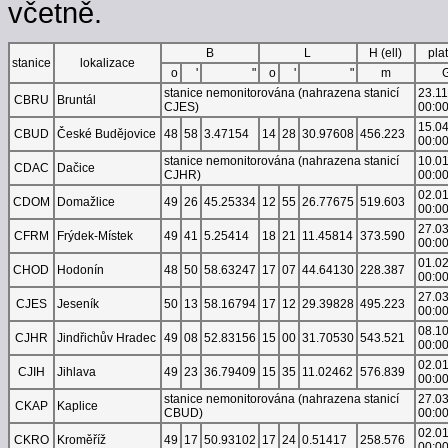
včetně.
B
L
H (ell)
pla
stanice
lokalizace
o
'
"
o
'
"
m
stanice nemonitorována (nahrazena stanicí
23.1
CBRU
Bruntál
CJES)
00:0
15.0
CBUD
České Budějovice
48
58
3.47154
14
28
30.97608
456.223
00:0
stanice nemonitorována (nahrazena stanicí
10.0
CDAC
Dačice
CJHR)
00:0
02.0
CDOM
Domažlice
49
26
45.25334
12
55
26.77675
519.603
00:0
27.0
CFRM
Frýdek-Místek
49
41
5.25414
18
21
11.45814
373.590
00:0
01.0
CHOD
Hodonín
48
50
58.63247
17
07
44.64130
228.387
00:0
27.0
CJES
Jeseník
50
13
58.16794
17
12
29.39828
495.223
00:0
08.1
CJHR
Jindřichův Hradec
49
08
52.83156
15
00
31.70530
543.521
00:0
02.0
CJIH
Jihlava
49
23
36.79409
15
35
11.02462
576.839
00:0
stanice nemonitorována (nahrazena stanicí
27.0
CKAP
Kaplice
CBUD)
00:0
02.0
CKRO
Kroměříž
49
17
50.93102
17
24
0.51417
258.576
00:0