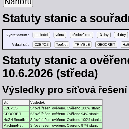
Nahoru
Statuty stanic a souřad
poslední
včera
předevčírem
-3 dny
-4 dny
Vybrat datum :
Vybrat síť :
CZEPOS
TopNet
TRIMBLE
GEOORBIT
HxG
Statuty stanic a ověře
10.6.2026 (středa)
Výsledky pro síťová řešení -
Síť
Výsledek
CZEPOS
Síťové řešení ověřeno. Ověřeno 100% stanic.
GEOORBIT
Síťové řešení ověřeno. Ověřeno 94% stanic.
HxGN SmartNet
Síťové řešení ověřeno. Ověřeno 100% stanic.
MachineNet
Síťové řešení ověřeno. Ověřeno 97% stanic.