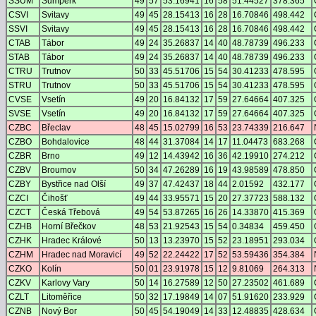
SSUM
Šumperk
49
57
53.16941
16
58
51.44527
378.365
CSVI
Svitavy
49
45
28.15413
16
28
16.70846
498.442
SSVI
Svitavy
49
45
28.15413
16
28
16.70846
498.442
CTAB
Tábor
49
24
35.26837
14
40
48.78739
496.233
STAB
Tábor
49
24
35.26837
14
40
48.78739
496.233
CTRU
Trutnov
50
33
45.51706
15
54
30.41233
478.595
STRU
Trutnov
50
33
45.51706
15
54
30.41233
478.595
CVSE
Vsetín
49
20
16.84132
17
59
27.64664
407.325
SVSE
Vsetín
49
20
16.84132
17
59
27.64664
407.325
CZBC
Břeclav
48
45
15.02799
16
53
23.74339
216.647
CZBO
Bohdalovice
48
44
31.37084
14
17
11.04473
683.268
CZBR
Brno
49
12
14.43942
16
36
42.19910
274.212
CZBV
Broumov
50
34
47.26289
16
19
43.98589
478.850
CZBY
Bystřice nad Olší
49
37
47.42437
18
44
2.01592
432.177
CZCI
Čihošť
49
44
33.95571
15
20
27.37723
588.132
CZCT
Česká Třebová
49
54
53.87265
16
26
14.33870
415.369
CZHB
Horní Břečkov
48
53
21.92543
15
54
0.34834
459.450
CZHK
Hradec Králové
50
13
13.23970
15
52
23.18951
293.034
CZHM
Hradec nad Moravicí
49
52
22.24422
17
52
53.59436
354.384
CZKO
Kolín
50
01
23.91978
15
12
9.81069
264.313
CZKV
Karlovy Vary
50
14
16.27589
12
50
27.23502
461.689
CZLT
Litoměřice
50
32
17.19849
14
07
51.91620
233.929
CZNB
Nový Bor
50
45
54.19049
14
33
12.48835
428.634