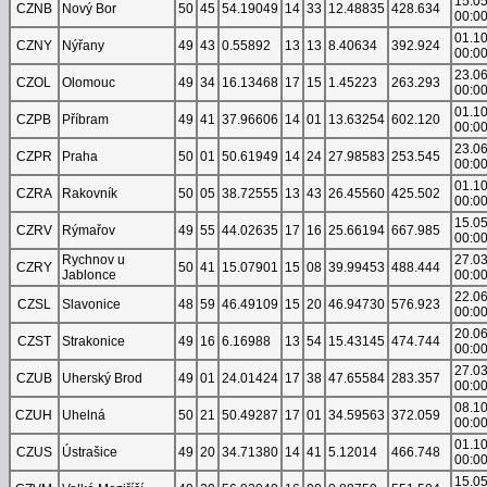
15.0
CZNB
Nový Bor
50
45
54.19049
14
33
12.48835
428.634
00:0
01.1
CZNY
Nýřany
49
43
0.55892
13
13
8.40634
392.924
00:0
23.0
CZOL
Olomouc
49
34
16.13468
17
15
1.45223
263.293
00:0
01.1
CZPB
Příbram
49
41
37.96606
14
01
13.63254
602.120
00:0
23.0
CZPR
Praha
50
01
50.61949
14
24
27.98583
253.545
00:0
01.1
CZRA
Rakovník
50
05
38.72555
13
43
26.45560
425.502
00:0
15.0
CZRV
Rýmařov
49
55
44.02635
17
16
25.66194
667.985
00:0
Rychnov u
27.0
CZRY
50
41
15.07901
15
08
39.99453
488.444
Jablonce
00:0
22.0
CZSL
Slavonice
48
59
46.49109
15
20
46.94730
576.923
00:0
20.0
CZST
Strakonice
49
16
6.16988
13
54
15.43145
474.744
00:0
27.0
CZUB
Uherský Brod
49
01
24.01424
17
38
47.65584
283.357
00:0
08.1
CZUH
Uhelná
50
21
50.49287
17
01
34.59563
372.059
00:0
01.1
CZUS
Ústrašice
49
20
34.71380
14
41
5.12014
466.748
00:0
15.0