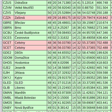
CZUS
Ústrašice
49
20
34.71380
14
41
5.12014
466.748
CZVM
Velké Meziříčí
49
20
56.92040
16
00
0.88750
551.504
CZVS
Všejany
50
15
25.52884
14
56
54.02748
250.188
CZZA
Zašová
49
29
16.89175
18
02
29.79474
416.842
GBRE
Břeclav
48
45
28.48601
16
53
39.15967
210.674
GBRN
Brno
49
12
4.25267
16
36
43.76662
273.346
GCBU
České Budějovice
48
57
59.08493
14
28
44.95705
447.346
GCES
Česnovice
49
02
3.31632
14
21
38.49058
436.404
GCET
Cetviny
48
36
56.03780
14
32
55.37365
702.488
SCET
Cetviny
48
36
56.03780
14
32
55.37365
702.488
GDE2
Děčín
50
46
44.65552
14
12
58.47460
199.626
GDOM
Domažlice
49
26
23.35751
12
55
52.65600
483.023
GHOS
Hostomice
49
49
4.02096
14
02
20.05460
418.603
GJE2
Jeseník
50
14
38.56897
17
12
52.42692
465.740
GJIH
Jihlava
49
23
37.32932
15
35
58.05242
559.598
GKYJ
Kyjov
49
01
29.91579
17
12
22.89352
285.584
GLED
GLED
49
41
27.01216
15
16
33.37265
461.536
GLIB
Liberec
50
46
15.22493
15
03
16.65384
431.399
GMAN
Manětín
49
59
43.97309
13
05
11.42921
764.121
GMBL
Mladá Boleslav
50
24
0.15000
14
53
48.91886
283.910
GMOS
Most
50
29
41.92265
13
38
59.69067
403.441
GNBY
Nová Bystřice
49
01
8.38142
15
05
39.56848
648.030