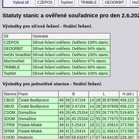
Vybrat síť :
CZEPOS
TopNet
TRIMBLE
GEOORBIT
HxG
Statuty stanic a ověřené souřadnice pro den 2.6.202
Výsledky pro síťová řešení - finální řešení.
Síť
Výsledek
CZEPOS
Síťové řešení ověřeno. Ověřeno 100% stanic.
GEOORBIT
Síťové řešení ověřeno. Ověřeno 94% stanic.
HxGN SmartNet
Síťové řešení ověřeno. Ověřeno 100% stanic.
MachineNet
Síťové řešení ověřeno. Ověřeno 97% stanic.
TRIMBLE
Síťové řešení ověřeno. Ověřeno 90% stanic.
TopNet
Síťové řešení ověřeno. Ověřeno 100% stanic.
Výsledky pro jednotlivé stanice - finální řešení.
Stanice
Popis
B
L
H (ell.)
CBUD
České Budějovice
48
58
3.47154
14
28
30.97608
456.223
SBUD
České Budějovice
48
58
3.47154
14
28
30.97608
456.223
CDOM
Domažlice
49
26
45.25334
12
55
26.77675
519.603
SDOM
Domažlice
49
26
45.25334
12
55
26.77675
519.603
CFRM
Frýdek-Místek
49
41
5.25414
18
21
11.45814
373.590
SFRM
Frýdek-Místek
49
41
5.25414
18
21
11.45814
373.590
CHOD
Hodonín
48
50
58.63247
17
07
44.64130
228.387