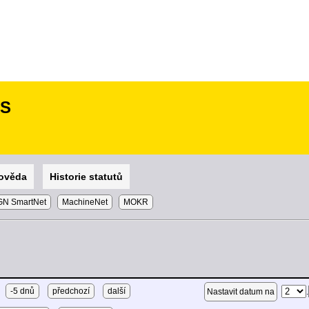
SS
ověda
Historie statutů
N SmartNet
MachineNet
MOKR
-5 dnů
předchozí
další
.