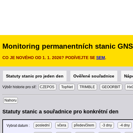
Monitoring permanentních stanic GN
CO JE NOVÉHO OD 1. 1. 2026? PODÍVEJTE SE
SEM
.
Statuty stanic pro jeden den
Ověřené souřadnice
Náp
Výběr historie pro síť:
CZEPOS
TopNet
TRIMBLE
GEOORBIT
HxG
Nahoru
Statuty stanic a souřadnice pro konkrétní den
poslední
včera
předevčírem
-3 dny
-4 dny
Vybrat datum :