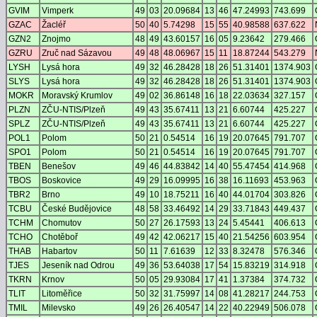
GVIM
Vimperk
49
03
20.09684
13
46
47.24993
743.699
GZAC
Žacléř
50
40
5.74298
15
55
40.98588
637.622
GZN2
Znojmo
48
49
43.60157
16
05
9.23642
279.466
GZRU
Zruč nad Sázavou
49
48
48.06967
15
11
18.87244
543.279
LYSH
Lysá hora
49
32
46.28428
18
26
51.31401
1374.903
SLYS
Lysá hora
49
32
46.28428
18
26
51.31401
1374.903
MOKR
Moravský Krumlov
49
02
36.86148
16
18
22.03634
327.157
PLZN
ZČU-NTIS/Plzeň
49
43
35.67411
13
21
6.60744
425.227
SPLZ
ZČU-NTIS/Plzeň
49
43
35.67411
13
21
6.60744
425.227
POL1
Polom
50
21
0.54514
16
19
20.07645
791.707
SPO1
Polom
50
21
0.54514
16
19
20.07645
791.707
TBEN
Benešov
49
46
44.83842
14
40
55.47454
414.968
TBOS
Boskovice
49
29
16.09995
16
38
16.11693
453.963
TBR2
Brno
49
10
18.75211
16
40
44.01704
303.826
TCBU
České Budějovice
48
58
33.46492
14
29
33.71843
449.437
TCHM
Chomutov
50
27
26.17593
13
24
5.45441
406.613
TCHO
Chotěboř
49
42
42.06217
15
40
21.54256
603.954
THAB
Habartov
50
11
7.61639
12
33
8.32478
576.346
TJES
Jeseník nad Odrou
49
36
53.64038
17
54
15.83219
314.918
TKRN
Krnov
50
05
29.93084
17
41
1.37384
374.732
TLIT
Litoměřice
50
32
31.75997
14
08
41.28217
244.753
TMIL
Milevsko
49
26
26.40547
14
22
40.22949
506.078