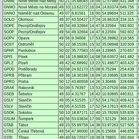
GNME
Nové Město nad Metuj
50
21
35.68045
16
09
12.57988
431.348
GNMO
Nové Město na Moravě
49
33
13.62272
16
04
14.83374
649.756
GNNO
Náměšť nad Oslavou
49
07
8.81561
16
00
54.89604
511.325
GOLO
Olomouc
49
37
43.50427
17
24
16.86319
334.315
GOPE
Pecný/Ondřejov
49
54
49.32664
14
47
8.22564
592.602
SGOP
Pecný/Ondřejov
49
54
49.32664
14
47
8.22564
592.602
GOPV
Opava
49
56
9.34008
17
53
56.39962
316.565
GOST
Ostroměř
50
22
36.15281
15
32
35.08948
320.509
GPAR
Pardubice
50
02
35.77583
15
44
3.29965
270.657
GPIS
Písek
49
18
19.98830
14
08
58.63972
441.482
GPLZ
Plzeň
49
42
42.68992
13
22
51.49877
403.420
GPOD
Poděbrady
50
08
24.92173
15
08
6.75294
254.439
GPRB
Příbram
49
38
18.30189
18
09
10.33695
328.580
GPRG
Praha
50
12
43.80558
14
26
3.30466
328.696
GRAK
Rakovník
50
09
5.76397
13
53
25.07520
498.235
GSEB
Šebetov
49
33
4.31767
16
42
10.93895
440.811
GSLV
Slavičín
49
05
4.51535
17
52
54.17613
409.415
SSLV
Slavičín
49
05
4.51535
17
52
54.17613
409.415
GSOK
Sokolov
50
10
18.87171
12
40
15.78269
535.839
GSUM
Šumperk
49
56
53.03834
17
00
7.52129
369.103
GTAB
Tábor
49
23
55.99758
14
38
53.97263
527.505
GTRE
Česká Třebová
49
54
47.96000
16
26
0.15666
446.859
GTRI
Třinec
49
40
56.72527
18
39
8.79855
365.604