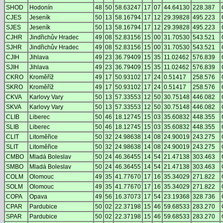
SHOD
Hodonín
48
50
58.63247
17
07
44.64130
228.387
CJES
Jeseník
50
13
58.16794
17
12
29.39828
495.223
SJES
Jeseník
50
13
58.16794
17
12
29.39828
495.223
CJHR
Jindřichův Hradec
49
08
52.83156
15
00
31.70530
543.521
SJHR
Jindřichův Hradec
49
08
52.83156
15
00
31.70530
543.521
CJIH
Jihlava
49
23
36.79409
15
35
11.02462
576.839
SJIH
Jihlava
49
23
36.79409
15
35
11.02462
576.839
CKRO
Kroměříž
49
17
50.93102
17
24
0.51417
258.576
SKRO
Kroměříž
49
17
50.93102
17
24
0.51417
258.576
CKVA
Karlovy Vary
50
13
57.33553
12
50
30.75148
446.082
SKVA
Karlovy Vary
50
13
57.33553
12
50
30.75148
446.082
CLIB
Liberec
50
46
18.12745
15
03
35.60832
448.355
SLIB
Liberec
50
46
18.12745
15
03
35.60832
448.355
CLIT
Litoměřice
50
32
24.98638
14
08
24.90019
243.275
SLIT
Litoměřice
50
32
24.98638
14
08
24.90019
243.275
CMBO
Mladá Boleslav
50
24
46.36455
14
54
21.47138
303.463
SMBO
Mladá Boleslav
50
24
46.36455
14
54
21.47138
303.463
COLM
Olomouc
49
35
41.77670
17
16
35.34029
271.822
SOLM
Olomouc
49
35
41.77670
17
16
35.34029
271.822
COPA
Opava
49
56
16.37073
17
54
23.19368
328.736
CPAR
Pardubice
50
02
22.37198
15
46
59.68533
283.270
SPAR
Pardubice
50
02
22.37198
15
46
59.68533
283.270