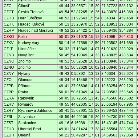
CZCI
Čihošť
49
44
33.95571
15
20
27.37723
588.132
CZCT
Česká Třebová
49
54
53.87265
16
26
14.33870
415.369
CZHB
Horní Břečkov
48
53
21.92543
15
54
0.34834
459.450
CZHK
Hradec Králové
50
13
13.23970
15
52
23.18951
293.034
CZHM
Hradec nad Moravicí
49
52
22.24422
17
52
53.59436
354.384
CZKO
Kolín
50
01
23.91978
15
12
9.81069
264.313
CZKV
Karlovy Vary
50
14
16.27589
12
50
27.23502
461.689
CZLT
Litoměřice
50
32
17.19849
14
07
51.91620
233.929
CZNB
Nový Bor
50
45
54.19049
14
33
12.48835
428.634
CZNO
Znojmo
48
51
50.52628
16
02
21.03940
373.844
SZNO
Znojmo
48
51
50.52628
16
02
21.03940
373.844
CZNY
Nýřany
49
43
0.55892
13
13
8.40634
392.924
CZOL
Olomouc
49
34
16.13468
17
15
1.45223
263.293
CZPB
Příbram
49
41
37.96606
14
01
13.63254
602.120
CZPR
Praha
50
01
50.61949
14
24
27.98583
253.545
CZRA
Rakovník
50
05
38.72555
13
43
26.45560
425.502
CZRV
Rýmařov
49
55
44.02635
17
16
25.66194
667.985
CZRY
Rychnov u Jablonce
50
41
15.07901
15
08
39.99453
488.444
CZSL
Slavonice
48
59
46.49109
15
20
46.94730
576.923
CZST
Strakonice
49
16
6.16988
13
54
15.43145
474.744
CZUB
Uherský Brod
49
01
24.01424
17
38
47.65584
283.357
CZUH
Uhelná
50
21
50.49287
17
01
34.59563
372.059