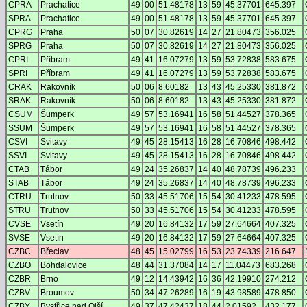
CPRA
Prachatice
49
00
51.48178
13
59
45.37701
645.397
SPRA
Prachatice
49
00
51.48178
13
59
45.37701
645.397
CPRG
Praha
50
07
30.82619
14
27
21.80473
356.025
SPRG
Praha
50
07
30.82619
14
27
21.80473
356.025
CPRI
Příbram
49
41
16.07279
13
59
53.72838
583.675
SPRI
Příbram
49
41
16.07279
13
59
53.72838
583.675
CRAK
Rakovník
50
06
8.60182
13
43
45.25330
381.872
SRAK
Rakovník
50
06
8.60182
13
43
45.25330
381.872
CSUM
Šumperk
49
57
53.16941
16
58
51.44527
378.365
SSUM
Šumperk
49
57
53.16941
16
58
51.44527
378.365
CSVI
Svitavy
49
45
28.15413
16
28
16.70846
498.442
SSVI
Svitavy
49
45
28.15413
16
28
16.70846
498.442
CTAB
Tábor
49
24
35.26837
14
40
48.78739
496.233
STAB
Tábor
49
24
35.26837
14
40
48.78739
496.233
CTRU
Trutnov
50
33
45.51706
15
54
30.41233
478.595
STRU
Trutnov
50
33
45.51706
15
54
30.41233
478.595
CVSE
Vsetín
49
20
16.84132
17
59
27.64664
407.325
SVSE
Vsetín
49
20
16.84132
17
59
27.64664
407.325
CZBC
Břeclav
48
45
15.02799
16
53
23.74339
216.647
CZBO
Bohdalovice
48
44
31.37084
14
17
11.04473
683.268
CZBR
Brno
49
12
14.43942
16
36
42.19910
274.212
CZBV
Broumov
50
34
47.26289
16
19
43.98589
478.850
CZBY
Bystřice nad Olší
49
37
47.42437
18
44
2.01592
432.177