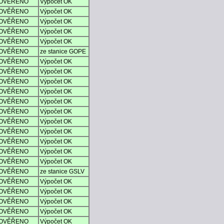
OVĚŘENO
Výpočet OK
OVĚŘENO
Výpočet OK
OVĚŘENO
Výpočet OK
OVĚŘENO
Výpočet OK
OVĚŘENO
Výpočet OK
OVĚŘENO
ze stanice GOPE
OVĚŘENO
Výpočet OK
OVĚŘENO
Výpočet OK
OVĚŘENO
Výpočet OK
OVĚŘENO
Výpočet OK
OVĚŘENO
Výpočet OK
OVĚŘENO
Výpočet OK
OVĚŘENO
Výpočet OK
OVĚŘENO
Výpočet OK
OVĚŘENO
Výpočet OK
OVĚŘENO
Výpočet OK
OVĚŘENO
Výpočet OK
OVĚŘENO
ze stanice GSLV
OVĚŘENO
Výpočet OK
OVĚŘENO
Výpočet OK
OVĚŘENO
Výpočet OK
OVĚŘENO
Výpočet OK
OVĚŘENO
Výpočet OK