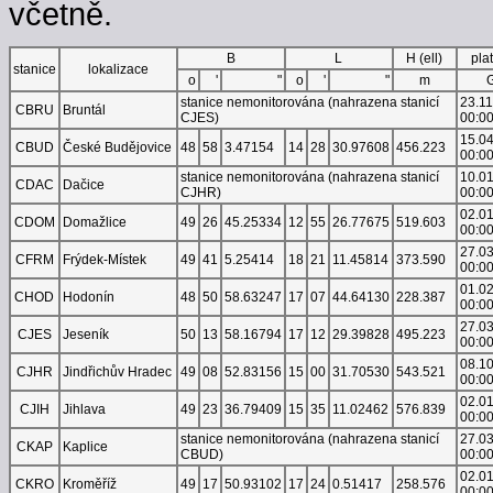
včetně.
B
L
H (ell)
pla
stanice
lokalizace
o
'
"
o
'
"
m
stanice nemonitorována (nahrazena stanicí
23.1
CBRU
Bruntál
CJES)
00:0
15.0
CBUD
České Budějovice
48
58
3.47154
14
28
30.97608
456.223
00:0
stanice nemonitorována (nahrazena stanicí
10.0
CDAC
Dačice
CJHR)
00:0
02.0
CDOM
Domažlice
49
26
45.25334
12
55
26.77675
519.603
00:0
27.0
CFRM
Frýdek-Místek
49
41
5.25414
18
21
11.45814
373.590
00:0
01.0
CHOD
Hodonín
48
50
58.63247
17
07
44.64130
228.387
00:0
27.0
CJES
Jeseník
50
13
58.16794
17
12
29.39828
495.223
00:0
08.1
CJHR
Jindřichův Hradec
49
08
52.83156
15
00
31.70530
543.521
00:0
02.0
CJIH
Jihlava
49
23
36.79409
15
35
11.02462
576.839
00:0
stanice nemonitorována (nahrazena stanicí
27.0
CKAP
Kaplice
CBUD)
00:0
02.0
CKRO
Kroměříž
49
17
50.93102
17
24
0.51417
258.576
00:0