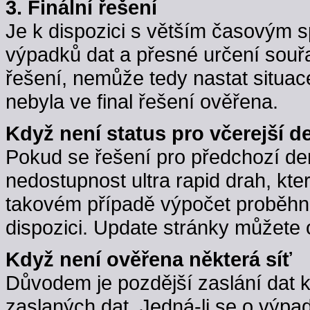
3. Finální řešení
Je k dispozici s větším časovým 
výpadků dat a přesné určení souřa
řešení, nemůže tedy nastat situac
nebyla ve final řešení ověřena.
Když není status pro včerejší d
Pokud se řešení pro předchozí d
nedostupnost ultra rapid drah, kte
takovém případě výpočet proběhne,
dispozici. Update stránky můžete 
Když není ověřena některá síť
Důvodem je pozdější zaslání dat 
zaslaných dat. Jedná-li se o výpa