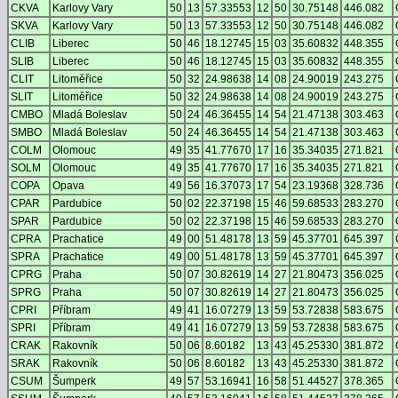
CKVA
Karlovy Vary
50
13
57.33553
12
50
30.75148
446.082
SKVA
Karlovy Vary
50
13
57.33553
12
50
30.75148
446.082
CLIB
Liberec
50
46
18.12745
15
03
35.60832
448.355
SLIB
Liberec
50
46
18.12745
15
03
35.60832
448.355
CLIT
Litoměřice
50
32
24.98638
14
08
24.90019
243.275
SLIT
Litoměřice
50
32
24.98638
14
08
24.90019
243.275
CMBO
Mladá Boleslav
50
24
46.36455
14
54
21.47138
303.463
SMBO
Mladá Boleslav
50
24
46.36455
14
54
21.47138
303.463
COLM
Olomouc
49
35
41.77670
17
16
35.34035
271.821
SOLM
Olomouc
49
35
41.77670
17
16
35.34035
271.821
COPA
Opava
49
56
16.37073
17
54
23.19368
328.736
CPAR
Pardubice
50
02
22.37198
15
46
59.68533
283.270
SPAR
Pardubice
50
02
22.37198
15
46
59.68533
283.270
CPRA
Prachatice
49
00
51.48178
13
59
45.37701
645.397
SPRA
Prachatice
49
00
51.48178
13
59
45.37701
645.397
CPRG
Praha
50
07
30.82619
14
27
21.80473
356.025
SPRG
Praha
50
07
30.82619
14
27
21.80473
356.025
CPRI
Příbram
49
41
16.07279
13
59
53.72838
583.675
SPRI
Příbram
49
41
16.07279
13
59
53.72838
583.675
CRAK
Rakovník
50
06
8.60182
13
43
45.25330
381.872
SRAK
Rakovník
50
06
8.60182
13
43
45.25330
381.872
CSUM
Šumperk
49
57
53.16941
16
58
51.44527
378.365