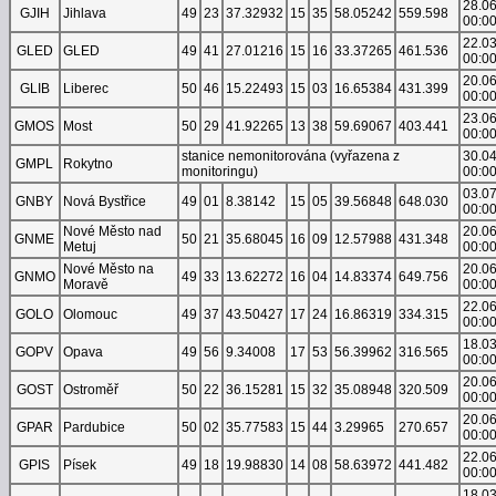
28.0
GJIH
Jihlava
49
23
37.32932
15
35
58.05242
559.598
00:0
22.0
GLED
GLED
49
41
27.01216
15
16
33.37265
461.536
00:0
20.0
GLIB
Liberec
50
46
15.22493
15
03
16.65384
431.399
00:0
23.0
GMOS
Most
50
29
41.92265
13
38
59.69067
403.441
00:0
stanice nemonitorována (vyřazena z
30.0
GMPL
Rokytno
monitoringu)
00:0
03.0
GNBY
Nová Bystřice
49
01
8.38142
15
05
39.56848
648.030
00:0
Nové Město nad
20.0
GNME
50
21
35.68045
16
09
12.57988
431.348
Metuj
00:0
Nové Město na
20.0
GNMO
49
33
13.62272
16
04
14.83374
649.756
Moravě
00:0
22.0
GOLO
Olomouc
49
37
43.50427
17
24
16.86319
334.315
00:0
18.0
GOPV
Opava
49
56
9.34008
17
53
56.39962
316.565
00:0
20.0
GOST
Ostroměř
50
22
36.15281
15
32
35.08948
320.509
00:0
20.0
GPAR
Pardubice
50
02
35.77583
15
44
3.29965
270.657
00:0
22.0
GPIS
Písek
49
18
19.98830
14
08
58.63972
441.482
00:0
18.0