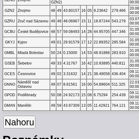
GZN2)
00:0
20.0
GZN2
Znojmo
48
49
43.60157
16
05
9.23642
279.466
00:0
03.0
GZRU
Zruč nad Sázavou
49
48
48.06967
15
11
18.87244
543.279
00:0
31.0
GCBU
České Budějovice
48
57
59.08493
14
28
44.95705
447.346
00:0
31.0
GKYJ
Kyjov
49
01
29.91579
17
12
22.89352
285.584
00:0
31.0
GMBL
Mladá Boleslav
50
24
0.15000
14
53
48.91886
283.910
00:0
31.0
GSEB
Šebetov
49
33
4.31767
16
42
10.93895
440.811
00:0
09.1
GCES
Česnovice
49
02
3.31632
14
21
38.49058
436.404
00:0
Náměšť nad
22.0
GNNO
49
07
8.81561
16
00
54.89604
511.325
Oslavou
00:0
09.1
GPOD
Poděbrady
50
08
24.92173
15
08
6.75294
254.439
00:0
09.1
GMAN
Manětín
49
59
43.97309
13
05
11.42921
764.121
00:0
Nahoru