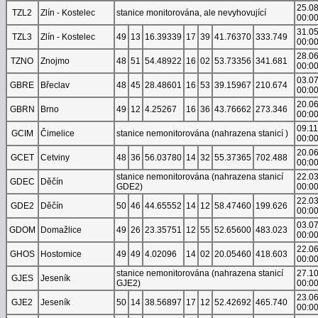
25.0
TZL2
Zlín - Kostelec
stanice monitorována, ale nevyhovující
00:0
31.0
TZL3
Zlín - Kostelec
49
13
16.39339
17
39
41.76370
333.749
00:0
28.0
TZNO
Znojmo
48
51
54.48922
16
02
53.73356
341.681
00:0
03.0
GBRE
Břeclav
48
45
28.48601
16
53
39.15967
210.674
00:0
20.0
GBRN
Brno
49
12
4.25267
16
36
43.76662
273.346
00:0
09.1
GCIM
Čimelice
stanice nemonitorována (nahrazena stanicí )
00:0
20.0
GCET
Cetviny
48
36
56.03780
14
32
55.37365
702.488
00:0
stanice nemonitorována (nahrazena stanicí
22.0
GDEC
Děčín
GDE2)
00:0
22.0
GDE2
Děčín
50
46
44.65552
14
12
58.47460
199.626
00:0
03.0
GDOM
Domažlice
49
26
23.35751
12
55
52.65600
483.023
00:0
22.0
GHOS
Hostomice
49
49
4.02096
14
02
20.05460
418.603
00:0
stanice nemonitorována (nahrazena stanicí
27.1
GJES
Jeseník
GJE2)
00:0
23.0
GJE2
Jeseník
50
14
38.56897
17
12
52.42692
465.740
00:0