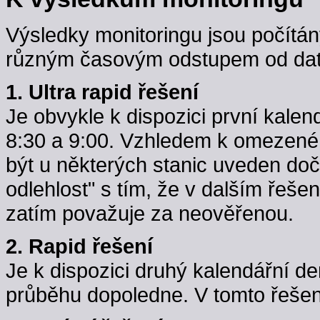
Výsledky monitoringu jsou počítán
různým časovým odstupem od data
1. Ultra rapid řešení
Je obvykle k dispozici první kale
8:30 a 9:00. Vzhledem k omezené k
být u některých stanic uveden do
odlehlost" s tím, že v dalším řeše
zatím považuje za neověřenou.
2. Rapid řešení
Je k dispozici druhý kalendářní d
průběhu dopoledne. V tomto řešení j