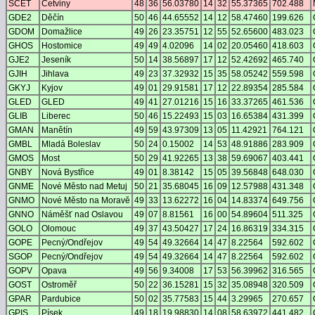
SCET
Cetviny
48
36
56.03780
14
32
55.37365
702.488
GDE2
Děčín
50
46
44.65552
14
12
58.47460
199.626
GDOM
Domažlice
49
26
23.35751
12
55
52.65600
483.023
GHOS
Hostomice
49
49
4.02096
14
02
20.05460
418.603
GJE2
Jeseník
50
14
38.56897
17
12
52.42692
465.740
GJIH
Jihlava
49
23
37.32932
15
35
58.05242
559.598
GKYJ
Kyjov
49
01
29.91581
17
12
22.89354
285.584
GLED
GLED
49
41
27.01216
15
16
33.37265
461.536
GLIB
Liberec
50
46
15.22493
15
03
16.65384
431.399
GMAN
Manětín
49
59
43.97309
13
05
11.42921
764.121
GMBL
Mladá Boleslav
50
24
0.15002
14
53
48.91886
283.909
GMOS
Most
50
29
41.92265
13
38
59.69067
403.441
GNBY
Nová Bystřice
49
01
8.38142
15
05
39.56848
648.030
GNME
Nové Město nad Metuj
50
21
35.68045
16
09
12.57988
431.348
GNMO
Nové Město na Moravě
49
33
13.62272
16
04
14.83374
649.756
GNNO
Náměšť nad Oslavou
49
07
8.81561
16
00
54.89604
511.325
GOLO
Olomouc
49
37
43.50427
17
24
16.86319
334.315
GOPE
Pecný/Ondřejov
49
54
49.32664
14
47
8.22564
592.602
SGOP
Pecný/Ondřejov
49
54
49.32664
14
47
8.22564
592.602
GOPV
Opava
49
56
9.34008
17
53
56.39962
316.565
GOST
Ostroměř
50
22
36.15281
15
32
35.08948
320.509
GPAR
Pardubice
50
02
35.77583
15
44
3.29965
270.657
GPIS
Písek
49
18
19.98830
14
08
58.63972
441.482