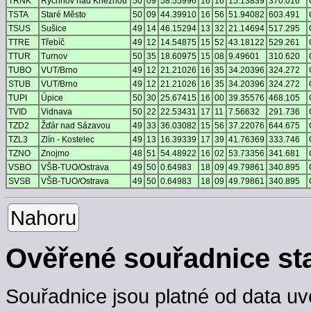
TRNK
Rychnov nad Kněžnou
50
09
58.55996
16
16
15.13839
370.016
TSTA
Staré Město
50
09
44.39910
16
56
51.94082
603.491
TSUS
Sušice
49
14
46.15294
13
32
21.14694
517.295
TTRE
Třebíč
49
12
14.54875
15
52
43.18122
529.261
TTUR
Turnov
50
35
18.60975
15
08
9.49601
310.620
TUBO
VUT/Brno
49
12
21.21026
16
35
34.20396
324.272
STUB
VUT/Brno
49
12
21.21026
16
35
34.20396
324.272
TUPI
Úpice
50
30
25.67415
16
00
39.35576
468.105
TVID
Vidnava
50
22
22.53431
17
11
7.56632
291.736
TZD2
Žďár nad Sázavou
49
33
36.03082
15
56
37.22076
644.675
TZL3
Zlín - Kostelec
49
13
16.39339
17
39
41.76369
333.746
TZNO
Znojmo
48
51
54.48922
16
02
53.73356
341.681
VSBO
VŠB-TUO/Ostrava
49
50
0.64983
18
09
49.79861
340.895
SVSB
VŠB-TUO/Ostrava
49
50
0.64983
18
09
49.79861
340.895
Nahoru
Ověřené souřadnice st
Souřadnice jsou platné od data uv