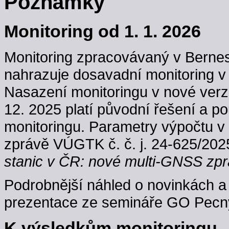
Poznámky
Monitoring od 1. 1. 2026
Monitoring zpracovávaný v Berne
nahrazuje dosavadní monitoring v
Nasazení monitoringu v nové verzi
12. 2025 platí původní řešení a p
monitoringu. Parametry výpočtu v
zprávě VÚGTK č. č. j. 24-625/202
stanic v ČR: nové multi-GNSS zpr
Podrobnější náhled o novinkách a 
prezentace ze semináře GO Pecný
K výsledkům monitoringu