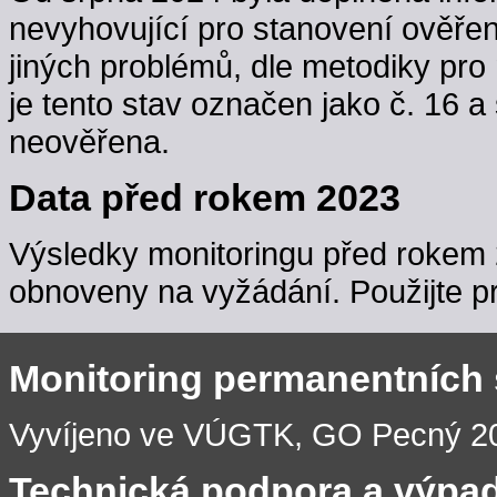
nevyhovující pro stanovení ověřen
jiných problémů, dle metodiky pro 
je tento stav označen jako č. 16 a
neověřena.
Data před rokem 2023
Výsledky monitoringu před rokem 
obnoveny na vyžádání. Použijte pr
Monitoring permanentních
Vyvíjeno ve VÚGTK, GO Pecný 201
Technická podpora a výpa