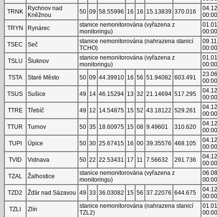
Rychnov nad
04.1
TRNK
50
09
58.55996
16
16
15.13839
370.016
Kněžnou
00:0
stanice nemonitorována (vyřazena z
01.0
TRYN
Rynárec
monitoringu)
00:0
stanice nemonitorována (nahrazena stanicí
09.1
TSEC
Seč
TCHO)
00:0
stanice nemonitorována (vyřazena z
01.0
TSLU
Šluknov
monitoringu)
00:0
23.0
TSTA
Staré Město
50
09
44.39910
16
56
51.94082
603.491
00:0
04.1
TSUS
Sušice
49
14
46.15294
13
32
21.14694
517.295
00:0
04.1
TTRE
Třebíč
49
12
14.54875
15
52
43.18122
529.261
00:0
04.1
TTUR
Turnov
50
35
18.60975
15
08
9.49601
310.620
00:0
04.1
TUPI
Úpice
50
30
25.67415
16
00
39.35576
468.105
00:0
04.1
TVID
Vidnava
50
22
22.53431
17
11
7.56632
291.736
00:0
stanice nemonitorována (vyřazena z
06.0
TZAL
Žalhostice
monitoringu)
00:0
04.1
TZD2
Žďár nad Sázavou
49
33
36.03082
15
56
37.22076
644.675
00:0
stanice nemonitorována (nahrazena stanicí
01.0
TZLI
Zlín
TZL2)
00:0