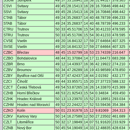
SSUM
Šumperk
49
57
53.16941
16
58
51.44527
378.365
CSVI
Svitavy
49
45
28.15413
16
28
16.70846
498.442
SSVI
Svitavy
49
45
28.15413
16
28
16.70846
498.442
CTAB
Tábor
49
24
35.26837
14
40
48.78739
496.233
STAB
Tábor
49
24
35.26837
14
40
48.78739
496.233
CTRU
Trutnov
50
33
45.51706
15
54
30.41233
478.595
STRU
Trutnov
50
33
45.51706
15
54
30.41233
478.595
CVSE
Vsetín
49
20
16.84132
17
59
27.64664
407.325
SVSE
Vsetín
49
20
16.84132
17
59
27.64664
407.325
CZBC
Břeclav
48
45
15.02799
16
53
23.74339
216.647
CZBO
Bohdalovice
48
44
31.37084
14
17
11.04473
683.268
CZBR
Brno
49
12
14.43937
16
36
42.19922
274.210
CZBV
Broumov
50
34
47.26289
16
19
43.98589
478.850
CZBY
Bystřice nad Olší
49
37
47.42437
18
44
2.01592
432.177
CZCI
Čihošť
49
44
33.95571
15
20
27.37723
588.132
CZCT
Česká Třebová
49
54
53.87265
16
26
14.33870
415.369
CZHB
Horní Břečkov
48
53
21.92543
15
54
0.34834
459.450
CZHK
Hradec Králové
50
13
13.23970
15
52
23.18951
293.034
CZHM
Hradec nad Moravicí
49
52
22.24422
17
52
53.59436
354.384
CZKO
Kolín
50
01
23.91978
15
12
9.81069
264.313
CZKV
Karlovy Vary
50
14
16.27589
12
50
27.23502
461.689
CZLT
Litoměřice
50
32
17.19849
14
07
51.91620
233.929
CZNB
Nový Bor
50
45
54.19049
14
33
12.48835
428.634