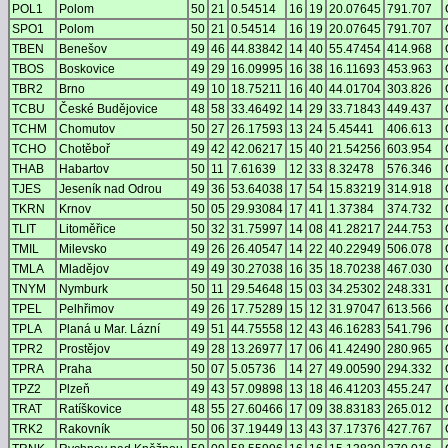
POL1
Polom
50
21
0.54514
16
19
20.07645
791.707
SPO1
Polom
50
21
0.54514
16
19
20.07645
791.707
TBEN
Benešov
49
46
44.83842
14
40
55.47454
414.968
TBOS
Boskovice
49
29
16.09995
16
38
16.11693
453.963
TBR2
Brno
49
10
18.75211
16
40
44.01704
303.826
TCBU
České Budějovice
48
58
33.46492
14
29
33.71843
449.437
TCHM
Chomutov
50
27
26.17593
13
24
5.45441
406.613
TCHO
Chotěboř
49
42
42.06217
15
40
21.54256
603.954
THAB
Habartov
50
11
7.61639
12
33
8.32478
576.346
TJES
Jeseník nad Odrou
49
36
53.64038
17
54
15.83219
314.918
TKRN
Krnov
50
05
29.93084
17
41
1.37384
374.732
TLIT
Litoměřice
50
32
31.75997
14
08
41.28217
244.753
TMIL
Milevsko
49
26
26.40547
14
22
40.22949
506.078
TMLA
Mladějov
49
49
30.27038
16
35
18.70238
467.030
TNYM
Nymburk
50
11
29.54648
15
03
34.25302
248.331
TPEL
Pelhřimov
49
26
17.75289
15
12
31.97047
613.566
TPLA
Planá u Mar. Lázní
49
51
44.75558
12
43
46.16283
541.796
TPR2
Prostějov
49
28
13.26977
17
06
41.42490
280.965
TPRA
Praha
50
07
5.05736
14
27
49.00590
294.332
TPZ2
Plzeň
49
43
57.09898
13
18
46.41203
455.247
TRAT
Ratíškovice
48
55
27.60466
17
09
38.83183
265.012
TRK2
Rakovník
50
06
37.19449
13
43
37.17376
427.767