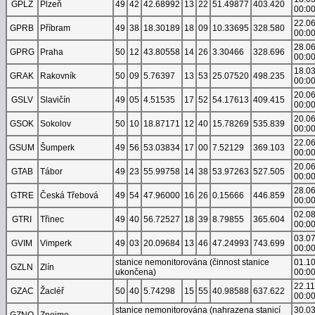
GPLZ
Plzeň
49
42
42.68992
13
22
51.49877
403.420
00:0
22.0
GPRB
Příbram
49
38
18.30189
18
09
10.33695
328.580
00:0
28.0
GPRG
Praha
50
12
43.80558
14
26
3.30466
328.696
00:0
18.0
GRAK
Rakovník
50
09
5.76397
13
53
25.07520
498.235
00:0
20.0
GSLV
Slavičín
49
05
4.51535
17
52
54.17613
409.415
00:0
20.0
GSOK
Sokolov
50
10
18.87171
12
40
15.78269
535.839
00:0
22.0
GSUM
Šumperk
49
56
53.03834
17
00
7.52129
369.103
00:0
20.0
GTAB
Tábor
49
23
55.99758
14
38
53.97263
527.505
00:0
28.0
GTRE
Česká Třebová
49
54
47.96000
16
26
0.15666
446.859
00:0
02.0
GTRI
Třinec
49
40
56.72527
18
39
8.79855
365.604
00:0
03.0
GVIM
Vimperk
49
03
20.09684
13
46
47.24993
743.699
00:0
stanice nemonitorována (činnost stanice
01.1
GZLN
Zlín
ukončena)
00:0
22.1
GZAC
Žacléř
50
40
5.74298
15
55
40.98588
637.622
00:0
stanice nemonitorována (nahrazena stanicí
30.0
GZNO
Znojmo