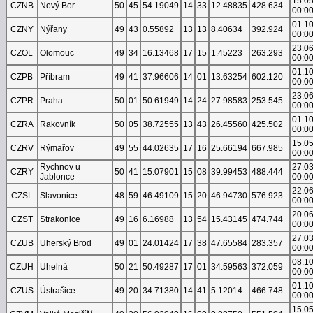
15.0
CZNB
Nový Bor
50
45
54.19049
14
33
12.48835
428.634
00:0
01.1
CZNY
Nýřany
49
43
0.55892
13
13
8.40634
392.924
00:0
23.0
CZOL
Olomouc
49
34
16.13468
17
15
1.45223
263.293
00:0
01.1
CZPB
Příbram
49
41
37.96606
14
01
13.63254
602.120
00:0
23.0
CZPR
Praha
50
01
50.61949
14
24
27.98583
253.545
00:0
01.1
CZRA
Rakovník
50
05
38.72555
13
43
26.45560
425.502
00:0
15.0
CZRV
Rýmařov
49
55
44.02635
17
16
25.66194
667.985
00:0
Rychnov u
27.0
CZRY
50
41
15.07901
15
08
39.99453
488.444
Jablonce
00:0
22.0
CZSL
Slavonice
48
59
46.49109
15
20
46.94730
576.923
00:0
20.0
CZST
Strakonice
49
16
6.16988
13
54
15.43145
474.744
00:0
27.0
CZUB
Uherský Brod
49
01
24.01424
17
38
47.65584
283.357
00:0
08.1
CZUH
Uhelná
50
21
50.49287
17
01
34.59563
372.059
00:0
01.1
CZUS
Ústrašice
49
20
34.71380
14
41
5.12014
466.748
00:0
15.0