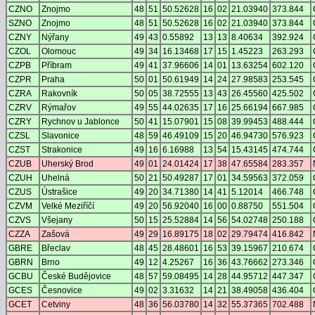
CZNO
Znojmo
48
51
50.52628
16
02
21.03940
373.844
SZNO
Znojmo
48
51
50.52628
16
02
21.03940
373.844
CZNY
Nýřany
49
43
0.55892
13
13
8.40634
392.924
CZOL
Olomouc
49
34
16.13468
17
15
1.45223
263.293
CZPB
Příbram
49
41
37.96606
14
01
13.63254
602.120
CZPR
Praha
50
01
50.61949
14
24
27.98583
253.545
CZRA
Rakovník
50
05
38.72555
13
43
26.45560
425.502
CZRV
Rýmařov
49
55
44.02635
17
16
25.66194
667.985
CZRY
Rychnov u Jablonce
50
41
15.07901
15
08
39.99453
488.444
CZSL
Slavonice
48
59
46.49109
15
20
46.94730
576.923
CZST
Strakonice
49
16
6.16988
13
54
15.43145
474.744
CZUB
Uherský Brod
49
01
24.01424
17
38
47.65584
283.357
CZUH
Uhelná
50
21
50.49287
17
01
34.59563
372.059
CZUS
Ústrašice
49
20
34.71380
14
41
5.12014
466.748
CZVM
Velké Meziříčí
49
20
56.92040
16
00
0.88750
551.504
CZVS
Všejany
50
15
25.52884
14
56
54.02748
250.188
CZZA
Zašová
49
29
16.89175
18
02
29.79474
416.842
GBRE
Břeclav
48
45
28.48601
16
53
39.15967
210.674
GBRN
Brno
49
12
4.25267
16
36
43.76662
273.346
GCBU
České Budějovice
48
57
59.08495
14
28
44.95712
447.347
GCES
Česnovice
49
02
3.31632
14
21
38.49058
436.404
GCET
Cetviny
48
36
56.03780
14
32
55.37365
702.488