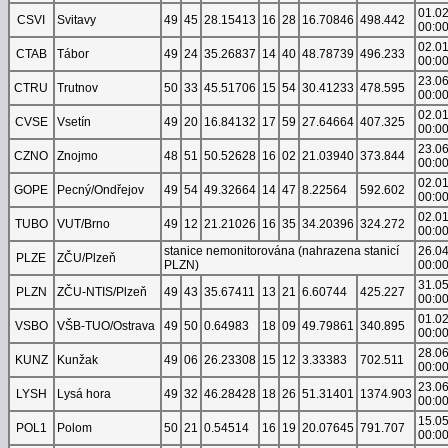
01.0
CSVI
Svitavy
49
45
28.15413
16
28
16.70846
498.442
00:0
02.0
CTAB
Tábor
49
24
35.26837
14
40
48.78739
496.233
00:0
23.0
CTRU
Trutnov
50
33
45.51706
15
54
30.41233
478.595
00:0
02.0
CVSE
Vsetín
49
20
16.84132
17
59
27.64664
407.325
00:0
23.0
CZNO
Znojmo
48
51
50.52628
16
02
21.03940
373.844
00:0
02.0
GOPE
Pecný/Ondřejov
49
54
49.32664
14
47
8.22564
592.602
00:0
02.0
TUBO
VUT/Brno
49
12
21.21026
16
35
34.20396
324.272
00:0
stanice nemonitorována (nahrazena stanicí
26.0
PLZE
ZČU/Plzeň
PLZN)
00:0
31.0
PLZN
ZČU-NTIS/Plzeň
49
43
35.67411
13
21
6.60744
425.227
00:0
01.0
VSBO
VŠB-TUO/Ostrava
49
50
0.64983
18
09
49.79861
340.895
00:0
28.0
KUNZ
Kunžak
49
06
26.23308
15
12
3.33383
702.511
00:0
23.0
LYSH
Lysá hora
49
32
46.28428
18
26
51.31401
1374.903
00:0
15.0
POL1
Polom
50
21
0.54514
16
19
20.07645
791.707
00:0