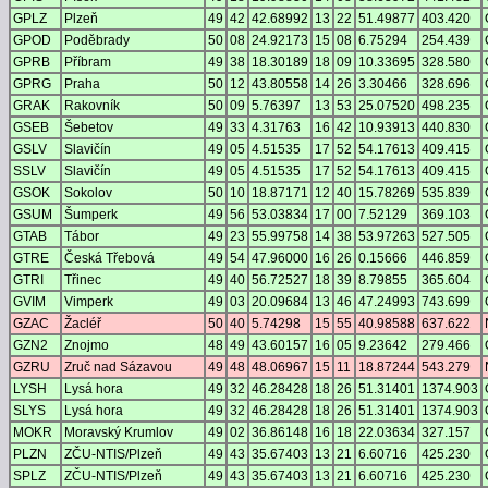
GPLZ
Plzeň
49
42
42.68992
13
22
51.49877
403.420
GPOD
Poděbrady
50
08
24.92173
15
08
6.75294
254.439
GPRB
Příbram
49
38
18.30189
18
09
10.33695
328.580
GPRG
Praha
50
12
43.80558
14
26
3.30466
328.696
GRAK
Rakovník
50
09
5.76397
13
53
25.07520
498.235
GSEB
Šebetov
49
33
4.31763
16
42
10.93913
440.830
GSLV
Slavičín
49
05
4.51535
17
52
54.17613
409.415
SSLV
Slavičín
49
05
4.51535
17
52
54.17613
409.415
GSOK
Sokolov
50
10
18.87171
12
40
15.78269
535.839
GSUM
Šumperk
49
56
53.03834
17
00
7.52129
369.103
GTAB
Tábor
49
23
55.99758
14
38
53.97263
527.505
GTRE
Česká Třebová
49
54
47.96000
16
26
0.15666
446.859
GTRI
Třinec
49
40
56.72527
18
39
8.79855
365.604
GVIM
Vimperk
49
03
20.09684
13
46
47.24993
743.699
GZAC
Žacléř
50
40
5.74298
15
55
40.98588
637.622
GZN2
Znojmo
48
49
43.60157
16
05
9.23642
279.466
GZRU
Zruč nad Sázavou
49
48
48.06967
15
11
18.87244
543.279
LYSH
Lysá hora
49
32
46.28428
18
26
51.31401
1374.903
SLYS
Lysá hora
49
32
46.28428
18
26
51.31401
1374.903
MOKR
Moravský Krumlov
49
02
36.86148
16
18
22.03634
327.157
PLZN
ZČU-NTIS/Plzeň
49
43
35.67403
13
21
6.60716
425.230
SPLZ
ZČU-NTIS/Plzeň
49
43
35.67403
13
21
6.60716
425.230