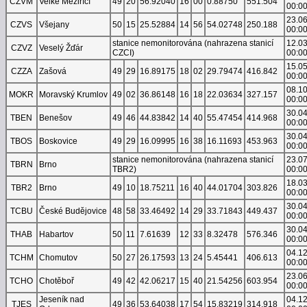
CZVM
Velké Meziříčí
49
20
56.92040
16
00
0.88750
551.504
00:0
23.0
CZVS
Všejany
50
15
25.52884
14
56
54.02748
250.188
00:0
stanice nemonitorována (nahrazena stanicí
12.0
CZVZ
Veselý Žďár
CZCI)
00:0
15.0
CZZA
Zašová
49
29
16.89175
18
02
29.79474
416.842
00:0
08.1
MOKR
Moravský Krumlov
49
02
36.86148
16
18
22.03634
327.157
00:0
30.0
TBEN
Benešov
49
46
44.83842
14
40
55.47454
414.968
00:0
30.0
TBOS
Boskovice
49
29
16.09995
16
38
16.11693
453.963
00:0
stanice nemonitorována (nahrazena stanicí
23.0
TBRN
Brno
TBR2)
00:0
18.0
TBR2
Brno
49
10
18.75211
16
40
44.01704
303.826
00:0
30.0
TCBU
České Budějovice
48
58
33.46492
14
29
33.71843
449.437
00:0
30.0
THAB
Habartov
50
11
7.61639
12
33
8.32478
576.346
00:0
04.1
TCHM
Chomutov
50
27
26.17593
13
24
5.45441
406.613
00:0
23.0
TCHO
Chotěboř
49
42
42.06217
15
40
21.54256
603.954
00:0
Jeseník nad
04.1
TJES
49
36
53.64038
17
54
15.83219
314.918