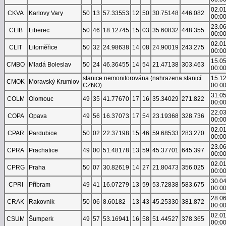
02.0
CKVA
Karlovy Vary
50
13
57.33553
12
50
30.75148
446.082
00:0
23.0
CLIB
Liberec
50
46
18.12745
15
03
35.60832
448.355
00:0
02.0
CLIT
Litoměřice
50
32
24.98638
14
08
24.90019
243.275
00:0
15.0
CMBO
Mladá Boleslav
50
24
46.36455
14
54
21.47138
303.463
00:0
stanice nemonitorována (nahrazena stanicí
15.1
CMOK
Moravský Krumlov
CZNO)
00:0
31.0
COLM
Olomouc
49
35
41.77670
17
16
35.34029
271.822
00:0
22.0
COPA
Opava
49
56
16.37073
17
54
23.19368
328.736
00:0
02.0
CPAR
Pardubice
50
02
22.37198
15
46
59.68533
283.270
00:0
23.0
CPRA
Prachatice
49
00
51.48178
13
59
45.37701
645.397
00:0
02.0
CPRG
Praha
50
07
30.82619
14
27
21.80473
356.025
00:0
30.0
CPRI
Příbram
49
41
16.07279
13
59
53.72838
583.675
00:0
28.0
CRAK
Rakovník
50
06
8.60182
13
43
45.25330
381.872
00:0
02.0
CSUM
Šumperk
49
57
53.16941
16
58
51.44527
378.365
00:0