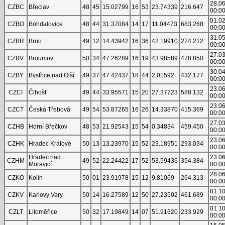
28.0
CZBC
Břeclav
48
45
15.02799
16
53
23.74339
216.647
00:0
01.0
CZBO
Bohdalovice
48
44
31.37084
14
17
11.04473
683.268
00:0
31.0
CZBR
Brno
49
12
14.43942
16
36
42.19910
274.212
00:0
27.0
CZBV
Broumov
50
34
47.26289
16
19
43.98589
478.850
00:0
30.0
CZBY
Bystřice nad Olší
49
37
47.42437
18
44
2.01592
432.177
00:0
23.0
CZCI
Čihošť
49
44
33.95571
15
20
27.37723
588.132
00:0
23.0
CZCT
Česká Třebová
49
54
53.87265
16
26
14.33870
415.369
00:0
27.0
CZHB
Horní Břečkov
48
53
21.92543
15
54
0.34834
459.450
00:0
23.0
CZHK
Hradec Králové
50
13
13.23970
15
52
23.18951
293.034
00:0
Hradec nad
23.0
CZHM
49
52
22.24422
17
52
53.59436
354.384
Moravicí
00:0
28.0
CZKO
Kolín
50
01
23.91978
15
12
9.81069
264.313
00:0
01.1
CZKV
Karlovy Vary
50
14
16.27589
12
50
27.23502
461.689
00:0
01.1
CZLT
Litoměřice
50
32
17.19849
14
07
51.91620
233.929
00:0