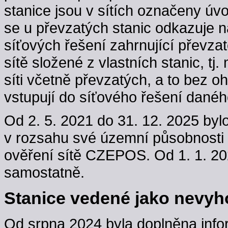
stanice jsou v sítích označeny úv
se u převzatých stanic odkazuje n
síťových řešení zahrnující převzaté
sítě složené z vlastních stanic, t
síti včetně převzatých, a to bez oh
vstupují do síťového řešení danéh
Od 2. 5. 2021 do 31. 12. 2025 byl
v rozsahu své územní působnosti
ověření sítě CZEPOS. Od 1. 1. 202
samostatně.
Stanice vedené jako nevyho
Od srpna 2024 byla doplněna info