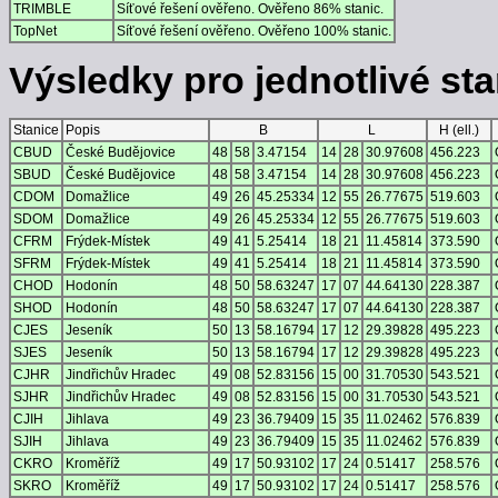
TRIMBLE
Síťové řešení ověřeno. Ověřeno 86% stanic.
TopNet
Síťové řešení ověřeno. Ověřeno 100% stanic.
Výsledky pro jednotlivé stan
Stanice
Popis
B
L
H (ell.)
CBUD
České Budějovice
48
58
3.47154
14
28
30.97608
456.223
SBUD
České Budějovice
48
58
3.47154
14
28
30.97608
456.223
CDOM
Domažlice
49
26
45.25334
12
55
26.77675
519.603
SDOM
Domažlice
49
26
45.25334
12
55
26.77675
519.603
CFRM
Frýdek-Místek
49
41
5.25414
18
21
11.45814
373.590
SFRM
Frýdek-Místek
49
41
5.25414
18
21
11.45814
373.590
CHOD
Hodonín
48
50
58.63247
17
07
44.64130
228.387
SHOD
Hodonín
48
50
58.63247
17
07
44.64130
228.387
CJES
Jeseník
50
13
58.16794
17
12
29.39828
495.223
SJES
Jeseník
50
13
58.16794
17
12
29.39828
495.223
CJHR
Jindřichův Hradec
49
08
52.83156
15
00
31.70530
543.521
SJHR
Jindřichův Hradec
49
08
52.83156
15
00
31.70530
543.521
CJIH
Jihlava
49
23
36.79409
15
35
11.02462
576.839
SJIH
Jihlava
49
23
36.79409
15
35
11.02462
576.839
CKRO
Kroměříž
49
17
50.93102
17
24
0.51417
258.576
SKRO
Kroměříž
49
17
50.93102
17
24
0.51417
258.576