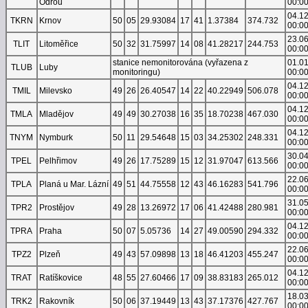
Odrou
00:0
04.1
TKRN
Krnov
50
05
29.93084
17
41
1.37384
374.732
00:0
23.0
TLIT
Litoměřice
50
32
31.75997
14
08
41.28217
244.753
00:0
stanice nemonitorována (vyřazena z
01.0
TLUB
Luby
monitoringu)
00:0
04.1
TMIL
Milevsko
49
26
26.40547
14
22
40.22949
506.078
00:0
04.1
TMLA
Mladějov
49
49
30.27038
16
35
18.70238
467.030
00:0
04.1
TNYM
Nymburk
50
11
29.54648
15
03
34.25302
248.331
00:0
30.0
TPEL
Pelhřimov
49
26
17.75289
15
12
31.97047
613.566
00:0
22.0
TPLA
Planá u Mar. Lázní
49
51
44.75558
12
43
46.16283
541.796
00:0
31.0
TPR2
Prostějov
49
28
13.26972
17
06
41.42488
280.981
00:0
04.1
TPRA
Praha
50
07
5.05736
14
27
49.00590
294.332
00:0
22.0
TPZ2
Plzeň
49
43
57.09898
13
18
46.41203
455.247
00:0
04.1
TRAT
Ratíškovice
48
55
27.60466
17
09
38.83183
265.012
00:0
18.0
TRK2
Rakovník
50
06
37.19449
13
43
37.17376
427.767
00:0