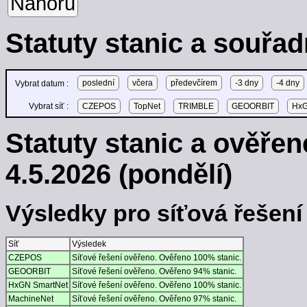
Nahoru
Statuty stanic a souřad
poslední
včera
předevčírem
-3 dny
-4 dny
Vybrat datum :
Vybrat síť :
CZEPOS
TopNet
TRIMBLE
GEOORBIT
HxG
Statuty stanic a ověře
4.5.2026 (pondělí)
Výsledky pro síťová řešení -
Síť
Výsledek
CZEPOS
Síťové řešení ověřeno. Ověřeno 100% stanic.
GEOORBIT
Síťové řešení ověřeno. Ověřeno 94% stanic.
HxGN SmartNet
Síťové řešení ověřeno. Ověřeno 100% stanic.
MachineNet
Síťové řešení ověřeno. Ověřeno 97% stanic.