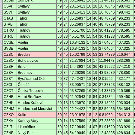
SSUM
Šumperk
49
57
53.16941
16
58
51.44527
378.365
CSVI
Svitavy
49
45
28.15413
16
28
16.70846
498.442
SSVI
Svitavy
49
45
28.15413
16
28
16.70846
498.442
CTAB
Tábor
49
24
35.26837
14
40
48.78739
496.233
STAB
Tábor
49
24
35.26837
14
40
48.78739
496.233
CTRU
Trutnov
50
33
45.51706
15
54
30.41233
478.595
STRU
Trutnov
50
33
45.51706
15
54
30.41233
478.595
CVSE
Vsetín
49
20
16.84132
17
59
27.64664
407.325
SVSE
Vsetín
49
20
16.84132
17
59
27.64664
407.325
CZBC
Břeclav
48
45
15.02799
16
53
23.74339
216.647
CZBO
Bohdalovice
48
44
31.37084
14
17
11.04473
683.268
CZBR
Brno
49
12
14.43937
16
36
42.19922
274.210
CZBV
Broumov
50
34
47.26289
16
19
43.98589
478.850
CZBY
Bystřice nad Olší
49
37
47.42437
18
44
2.01592
432.177
CZCI
Čihošť
49
44
33.95571
15
20
27.37723
588.132
CZCT
Česká Třebová
49
54
53.87265
16
26
14.33870
415.369
CZHB
Horní Břečkov
48
53
21.92543
15
54
0.34834
459.450
CZHK
Hradec Králové
50
13
13.23970
15
52
23.18951
293.034
CZHM
Hradec nad Moravicí
49
52
22.24422
17
52
53.59436
354.384
CZKO
Kolín
50
01
23.91978
15
12
9.81069
264.313
CZKV
Karlovy Vary
50
14
16.27589
12
50
27.23502
461.689
CZLT
Litoměřice
50
32
17.19849
14
07
51.91620
233.929
CZNB
Nový Bor
50
45
54.19049
14
33
12.48835
428.634