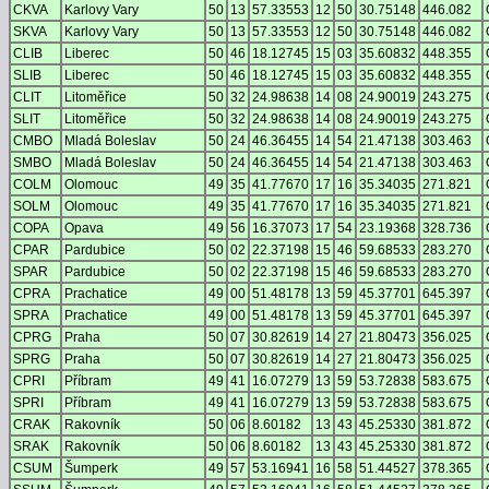
CKVA
Karlovy Vary
50
13
57.33553
12
50
30.75148
446.082
SKVA
Karlovy Vary
50
13
57.33553
12
50
30.75148
446.082
CLIB
Liberec
50
46
18.12745
15
03
35.60832
448.355
SLIB
Liberec
50
46
18.12745
15
03
35.60832
448.355
CLIT
Litoměřice
50
32
24.98638
14
08
24.90019
243.275
SLIT
Litoměřice
50
32
24.98638
14
08
24.90019
243.275
CMBO
Mladá Boleslav
50
24
46.36455
14
54
21.47138
303.463
SMBO
Mladá Boleslav
50
24
46.36455
14
54
21.47138
303.463
COLM
Olomouc
49
35
41.77670
17
16
35.34035
271.821
SOLM
Olomouc
49
35
41.77670
17
16
35.34035
271.821
COPA
Opava
49
56
16.37073
17
54
23.19368
328.736
CPAR
Pardubice
50
02
22.37198
15
46
59.68533
283.270
SPAR
Pardubice
50
02
22.37198
15
46
59.68533
283.270
CPRA
Prachatice
49
00
51.48178
13
59
45.37701
645.397
SPRA
Prachatice
49
00
51.48178
13
59
45.37701
645.397
CPRG
Praha
50
07
30.82619
14
27
21.80473
356.025
SPRG
Praha
50
07
30.82619
14
27
21.80473
356.025
CPRI
Příbram
49
41
16.07279
13
59
53.72838
583.675
SPRI
Příbram
49
41
16.07279
13
59
53.72838
583.675
CRAK
Rakovník
50
06
8.60182
13
43
45.25330
381.872
SRAK
Rakovník
50
06
8.60182
13
43
45.25330
381.872
CSUM
Šumperk
49
57
53.16941
16
58
51.44527
378.365