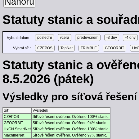
Nahoru
Statuty stanic a souřad
poslední
včera
předevčírem
-3 dny
-4 dny
Vybrat datum :
Vybrat síť :
CZEPOS
TopNet
TRIMBLE
GEOORBIT
HxG
Statuty stanic a ověře
8.5.2026 (pátek)
Výsledky pro síťová řešení -
Síť
Výsledek
CZEPOS
Síťové řešení ověřeno. Ověřeno 100% stanic.
GEOORBIT
Síťové řešení ověřeno. Ověřeno 94% stanic.
HxGN SmartNet
Síťové řešení ověřeno. Ověřeno 100% stanic.
MachineNet
Síťové řešení ověřeno. Ověřeno 97% stanic.