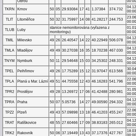
Odrou
00:0
04.1
TKRN
Krnov
50
05
29.93084
17
41
1.37384
374.732
00:0
23.0
TLIT
Litoměřice
50
32
31.75997
14
08
41.28217
244.753
00:0
stanice nemonitorována (vyřazena z
01.0
TLUB
Luby
monitoringu)
00:0
04.1
TMIL
Milevsko
49
26
26.40547
14
22
40.22949
506.078
00:0
04.1
TMLA
Mladějov
49
49
30.27038
16
35
18.70238
467.030
00:0
04.1
TNYM
Nymburk
50
11
29.54648
15
03
34.25302
248.331
00:0
30.0
TPEL
Pelhřimov
49
26
17.75289
15
12
31.97047
613.566
00:0
22.0
TPLA
Planá u Mar. Lázní
49
51
44.75558
12
43
46.16283
541.796
00:0
31.0
TPR2
Prostějov
49
28
13.26972
17
06
41.42488
280.981
00:0
04.1
TPRA
Praha
50
07
5.05736
14
27
49.00590
294.332
00:0
22.0
TPZ2
Plzeň
49
43
57.09898
13
18
46.41203
455.247
00:0
04.1
TRAT
Ratíškovice
48
55
27.60466
17
09
38.83183
265.012
00:0
18.0
TRK2
Rakovník
50
06
37.19449
13
43
37.17376
427.767
00:0