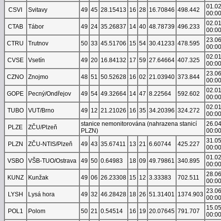
01.0
CSVI
Svitavy
49
45
28.15413
16
28
16.70846
498.442
00:0
02.0
CTAB
Tábor
49
24
35.26837
14
40
48.78739
496.233
00:0
23.0
CTRU
Trutnov
50
33
45.51706
15
54
30.41233
478.595
00:0
02.0
CVSE
Vsetín
49
20
16.84132
17
59
27.64664
407.325
00:0
23.0
CZNO
Znojmo
48
51
50.52628
16
02
21.03940
373.844
00:0
02.0
GOPE
Pecný/Ondřejov
49
54
49.32664
14
47
8.22564
592.602
00:0
02.0
TUBO
VUT/Brno
49
12
21.21026
16
35
34.20396
324.272
00:0
stanice nemonitorována (nahrazena stanicí
26.0
PLZE
ZČU/Plzeň
PLZN)
00:0
31.0
PLZN
ZČU-NTIS/Plzeň
49
43
35.67411
13
21
6.60744
425.227
00:0
01.0
VSBO
VŠB-TUO/Ostrava
49
50
0.64983
18
09
49.79861
340.895
00:0
28.0
KUNZ
Kunžak
49
06
26.23308
15
12
3.33383
702.511
00:0
23.0
LYSH
Lysá hora
49
32
46.28428
18
26
51.31401
1374.903
00:0
15.0
POL1
Polom
50
21
0.54514
16
19
20.07645
791.707
00:0