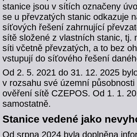
stanice jsou v sítích označeny úv
se u převzatých stanic odkazuje n
síťových řešení zahrnující převzaté
sítě složené z vlastních stanic, t
síti včetně převzatých, a to bez oh
vstupují do síťového řešení danéh
Od 2. 5. 2021 do 31. 12. 2025 byl
v rozsahu své územní působnosti
ověření sítě CZEPOS. Od 1. 1. 202
samostatně.
Stanice vedené jako nevyho
Od srpna 2024 byla doplněna info