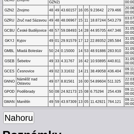
GZN2)
00:0
20.0
GZN2
Znojmo
48
49
43.60157
16
05
9.23642
279.466
00:0
03.0
GZRU
Zruč nad Sázavou
49
48
48.06967
15
11
18.87244
543.279
00:0
31.0
GCBU
České Budějovice
48
57
59.08493
14
28
44.95705
447.346
00:0
31.0
GKYJ
Kyjov
49
01
29.91579
17
12
22.89352
285.584
00:0
31.0
GMBL
Mladá Boleslav
50
24
0.15000
14
53
48.91886
283.910
00:0
31.0
GSEB
Šebetov
49
33
4.31767
16
42
10.93895
440.811
00:0
09.1
GCES
Česnovice
49
02
3.31632
14
21
38.49058
436.404
00:0
Náměšť nad
22.0
GNNO
49
07
8.81561
16
00
54.89604
511.325
Oslavou
00:0
09.1
GPOD
Poděbrady
50
08
24.92173
15
08
6.75294
254.439
00:0
09.1
GMAN
Manětín
49
59
43.97309
13
05
11.42921
764.121
00:0
Nahoru