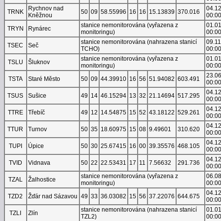
Rychnov nad
04.1
TRNK
50
09
58.55996
16
16
15.13839
370.016
Kněžnou
00:0
stanice nemonitorována (vyřazena z
01.0
TRYN
Rynárec
monitoringu)
00:0
stanice nemonitorována (nahrazena stanicí
09.1
TSEC
Seč
TCHO)
00:0
stanice nemonitorována (vyřazena z
01.0
TSLU
Šluknov
monitoringu)
00:0
23.0
TSTA
Staré Město
50
09
44.39910
16
56
51.94082
603.491
00:0
04.1
TSUS
Sušice
49
14
46.15294
13
32
21.14694
517.295
00:0
04.1
TTRE
Třebíč
49
12
14.54875
15
52
43.18122
529.261
00:0
04.1
TTUR
Turnov
50
35
18.60975
15
08
9.49601
310.620
00:0
04.1
TUPI
Úpice
50
30
25.67415
16
00
39.35576
468.105
00:0
04.1
TVID
Vidnava
50
22
22.53431
17
11
7.56632
291.736
00:0
stanice nemonitorována (vyřazena z
06.0
TZAL
Žalhostice
monitoringu)
00:0
04.1
TZD2
Žďár nad Sázavou
49
33
36.03082
15
56
37.22076
644.675
00:0
stanice nemonitorována (nahrazena stanicí
01.0
TZLI
Zlín
TZL2)
00:0