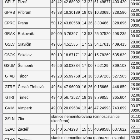
GPLZ
Plzeň
49
42
42.68992
13
22
51.49877
403.420
00:0
22.0
GPRB
Příbram
49
38
18.30189
18
09
10.33695
328.580
00:0
28.0
GPRG
Praha
50
12
43.80558
14
26
3.30466
328.696
00:0
18.0
GRAK
Rakovník
50
09
5.76397
13
53
25.07520
498.235
00:0
20.0
GSLV
Slavičín
49
05
4.51535
17
52
54.17613
409.415
00:0
20.0
GSOK
Sokolov
50
10
18.87171
12
40
15.78269
535.839
00:0
22.0
GSUM
Šumperk
49
56
53.03834
17
00
7.52129
369.103
00:0
20.0
GTAB
Tábor
49
23
55.99758
14
38
53.97263
527.505
00:0
28.0
GTRE
Česká Třebová
49
54
47.96000
16
26
0.15666
446.859
00:0
02.0
GTRI
Třinec
49
40
56.72527
18
39
8.79855
365.604
00:0
03.0
GVIM
Vimperk
49
03
20.09684
13
46
47.24993
743.699
00:0
stanice nemonitorována (činnost stanice
01.1
GZLN
Zlín
ukončena)
00:0
22.1
GZAC
Žacléř
50
40
5.74298
15
55
40.98588
637.622
00:0
stanice nemonitorována (nahrazena stanicí
30.0
GZNO
Znojmo