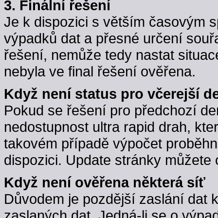
3. Finální řešení
Je k dispozici s větším časovým 
výpadků dat a přesné určení souřa
řešení, nemůže tedy nastat situac
nebyla ve final řešení ověřena.
Když není status pro včerejší d
Pokud se řešení pro předchozí d
nedostupnost ultra rapid drah, kte
takovém případě výpočet proběhne,
dispozici. Update stránky můžete 
Když není ověřena některá síť
Důvodem je pozdější zaslání dat 
zaslaných dat. Jedná-li se o výpa