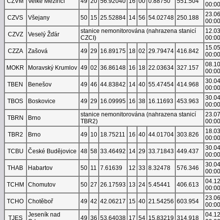
CZVM
Velké Meziříčí
49
20
56.92040
16
00
0.88750
551.504
00:0
23.0
CZVS
Všejany
50
15
25.52884
14
56
54.02748
250.188
00:0
stanice nemonitorována (nahrazena stanicí
12.0
CZVZ
Veselý Žďár
CZCI)
00:0
15.0
CZZA
Zašová
49
29
16.89175
18
02
29.79474
416.842
00:0
08.1
MOKR
Moravský Krumlov
49
02
36.86148
16
18
22.03634
327.157
00:0
30.0
TBEN
Benešov
49
46
44.83842
14
40
55.47454
414.968
00:0
30.0
TBOS
Boskovice
49
29
16.09995
16
38
16.11693
453.963
00:0
stanice nemonitorována (nahrazena stanicí
23.0
TBRN
Brno
TBR2)
00:0
18.0
TBR2
Brno
49
10
18.75211
16
40
44.01704
303.826
00:0
30.0
TCBU
České Budějovice
48
58
33.46492
14
29
33.71843
449.437
00:0
30.0
THAB
Habartov
50
11
7.61639
12
33
8.32478
576.346
00:0
04.1
TCHM
Chomutov
50
27
26.17593
13
24
5.45441
406.613
00:0
23.0
TCHO
Chotěboř
49
42
42.06217
15
40
21.54256
603.954
00:0
Jeseník nad
04.1
TJES
49
36
53.64038
17
54
15.83219
314.918