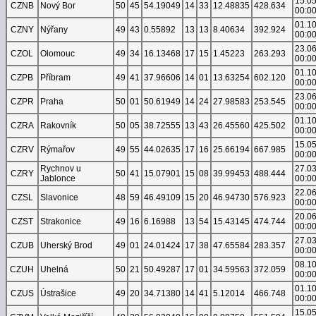
15.0
CZNB
Nový Bor
50
45
54.19049
14
33
12.48835
428.634
00:0
01.1
CZNY
Nýřany
49
43
0.55892
13
13
8.40634
392.924
00:0
23.0
CZOL
Olomouc
49
34
16.13468
17
15
1.45223
263.293
00:0
01.1
CZPB
Příbram
49
41
37.96606
14
01
13.63254
602.120
00:0
23.0
CZPR
Praha
50
01
50.61949
14
24
27.98583
253.545
00:0
01.1
CZRA
Rakovník
50
05
38.72555
13
43
26.45560
425.502
00:0
15.0
CZRV
Rýmařov
49
55
44.02635
17
16
25.66194
667.985
00:0
Rychnov u
27.0
CZRY
50
41
15.07901
15
08
39.99453
488.444
Jablonce
00:0
22.0
CZSL
Slavonice
48
59
46.49109
15
20
46.94730
576.923
00:0
20.0
CZST
Strakonice
49
16
6.16988
13
54
15.43145
474.744
00:0
27.0
CZUB
Uherský Brod
49
01
24.01424
17
38
47.65584
283.357
00:0
08.1
CZUH
Uhelná
50
21
50.49287
17
01
34.59563
372.059
00:0
01.1
CZUS
Ústrašice
49
20
34.71380
14
41
5.12014
466.748
00:0
15.0