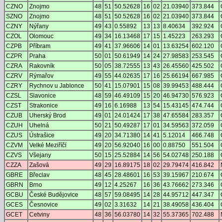
CZNO
Znojmo
48
51
50.52628
16
02
21.03940
373.844
SZNO
Znojmo
48
51
50.52628
16
02
21.03940
373.844
CZNY
Nýřany
49
43
0.55892
13
13
8.40634
392.924
CZOL
Olomouc
49
34
16.13468
17
15
1.45223
263.293
CZPB
Příbram
49
41
37.96606
14
01
13.63254
602.120
CZPR
Praha
50
01
50.61949
14
24
27.98583
253.545
CZRA
Rakovník
50
05
38.72555
13
43
26.45560
425.502
CZRV
Rýmařov
49
55
44.02635
17
16
25.66194
667.985
CZRY
Rychnov u Jablonce
50
41
15.07901
15
08
39.99453
488.444
CZSL
Slavonice
48
59
46.49109
15
20
46.94730
576.923
CZST
Strakonice
49
16
6.16988
13
54
15.43145
474.744
CZUB
Uherský Brod
49
01
24.01424
17
38
47.65584
283.357
CZUH
Uhelná
50
21
50.49287
17
01
34.59563
372.059
CZUS
Ústrašice
49
20
34.71380
14
41
5.12014
466.748
CZVM
Velké Meziříčí
49
20
56.92040
16
00
0.88750
551.504
CZVS
Všejany
50
15
25.52884
14
56
54.02748
250.188
CZZA
Zašová
49
29
16.89175
18
02
29.79474
416.842
GBRE
Břeclav
48
45
28.48601
16
53
39.15967
210.674
GBRN
Brno
49
12
4.25267
16
36
43.76662
273.346
GCBU
České Budějovice
48
57
59.08495
14
28
44.95712
447.347
GCES
Česnovice
49
02
3.31632
14
21
38.49058
436.404
GCET
Cetviny
48
36
56.03780
14
32
55.37365
702.488