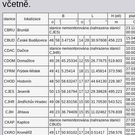
včetně.
B
L
H (ell)
pla
stanice
lokalizace
o
'
"
o
'
"
m
stanice nemonitorována (nahrazena stanicí
23.1
CBRU
Bruntál
CJES)
00:0
15.0
CBUD
České Budějovice
48
58
3.47154
14
28
30.97608
456.223
00:0
stanice nemonitorována (nahrazena stanicí
10.0
CDAC
Dačice
CJHR)
00:0
02.0
CDOM
Domažlice
49
26
45.25334
12
55
26.77675
519.603
00:0
27.0
CFRM
Frýdek-Místek
49
41
5.25414
18
21
11.45814
373.590
00:0
01.0
CHOD
Hodonín
48
50
58.63247
17
07
44.64130
228.387
00:0
27.0
CJES
Jeseník
50
13
58.16794
17
12
29.39828
495.223
00:0
08.1
CJHR
Jindřichův Hradec
49
08
52.83156
15
00
31.70530
543.521
00:0
02.0
CJIH
Jihlava
49
23
36.79409
15
35
11.02462
576.839
00:0
stanice nemonitorována (nahrazena stanicí
27.0
CKAP
Kaplice
CBUD)
00:0
02.0
CKRO
Kroměříž
49
17
50.93102
17
24
0.51417
258.576
00:0