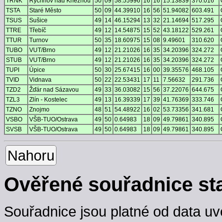
TRNK
Rychnov nad Kněžnou
50
09
58.55996
16
16
15.13839
370.016
TSTA
Staré Město
50
09
44.39910
16
56
51.94082
603.491
TSUS
Sušice
49
14
46.15294
13
32
21.14694
517.295
TTRE
Třebíč
49
12
14.54875
15
52
43.18122
529.261
TTUR
Turnov
50
35
18.60975
15
08
9.49601
310.620
TUBO
VUT/Brno
49
12
21.21026
16
35
34.20396
324.272
STUB
VUT/Brno
49
12
21.21026
16
35
34.20396
324.272
TUPI
Úpice
50
30
25.67415
16
00
39.35576
468.105
TVID
Vidnava
50
22
22.53431
17
11
7.56632
291.736
TZD2
Žďár nad Sázavou
49
33
36.03082
15
56
37.22076
644.675
TZL3
Zlín - Kostelec
49
13
16.39339
17
39
41.76369
333.746
TZNO
Znojmo
48
51
54.48922
16
02
53.73356
341.681
VSBO
VŠB-TUO/Ostrava
49
50
0.64983
18
09
49.79861
340.895
SVSB
VŠB-TUO/Ostrava
49
50
0.64983
18
09
49.79861
340.895
Nahoru
Ověřené souřadnice st
Souřadnice jsou platné od data uv