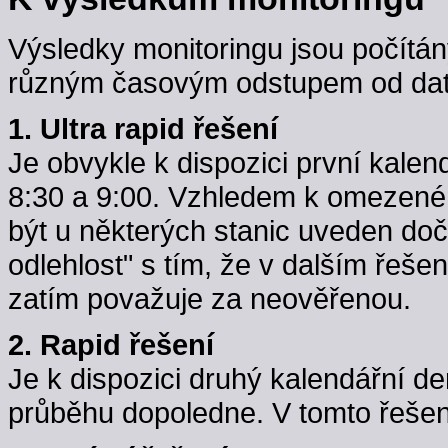
Výsledky monitoringu jsou počítán
různým časovým odstupem od data
1. Ultra rapid řešení
Je obvykle k dispozici první kale
8:30 a 9:00. Vzhledem k omezené k
být u některých stanic uveden do
odlehlost" s tím, že v dalším řeše
zatím považuje za neověřenou.
2. Rapid řešení
Je k dispozici druhý kalendářní d
průběhu dopoledne. V tomto řešení j