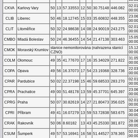
02.0
CKVA
Karlovy Vary
50
13
57.33553
12
50
30.75148
446.082
00:0
23.0
CLIB
Liberec
50
46
18.12745
15
03
35.60832
448.355
00:0
02.0
CLIT
Litoměřice
50
32
24.98638
14
08
24.90019
243.275
00:0
15.0
CMBO
Mladá Boleslav
50
24
46.36455
14
54
21.47138
303.463
00:0
stanice nemonitorována (nahrazena stanicí
15.1
CMOK
Moravský Krumlov
CZNO)
00:0
31.0
COLM
Olomouc
49
35
41.77670
17
16
35.34029
271.822
00:0
22.0
COPA
Opava
49
56
16.37073
17
54
23.19368
328.736
00:0
02.0
CPAR
Pardubice
50
02
22.37198
15
46
59.68533
283.270
00:0
23.0
CPRA
Prachatice
49
00
51.48178
13
59
45.37701
645.397
00:0
02.0
CPRG
Praha
50
07
30.82619
14
27
21.80473
356.025
00:0
30.0
CPRI
Příbram
49
41
16.07279
13
59
53.72838
583.675
00:0
28.0
CRAK
Rakovník
50
06
8.60182
13
43
45.25330
381.872
00:0
02.0
CSUM
Šumperk
49
57
53.16941
16
58
51.44527
378.365
00:0