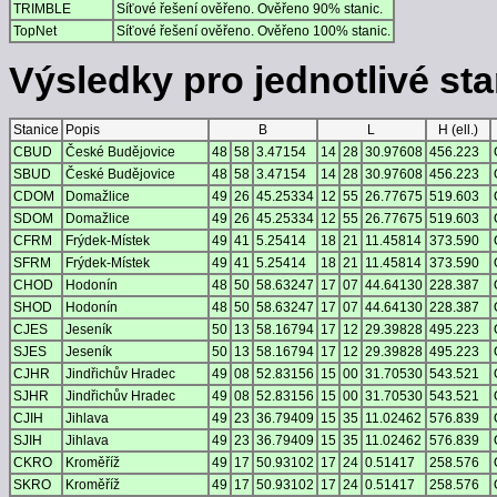
TRIMBLE
Síťové řešení ověřeno. Ověřeno 90% stanic.
TopNet
Síťové řešení ověřeno. Ověřeno 100% stanic.
Výsledky pro jednotlivé stan
Stanice
Popis
B
L
H (ell.)
CBUD
České Budějovice
48
58
3.47154
14
28
30.97608
456.223
SBUD
České Budějovice
48
58
3.47154
14
28
30.97608
456.223
CDOM
Domažlice
49
26
45.25334
12
55
26.77675
519.603
SDOM
Domažlice
49
26
45.25334
12
55
26.77675
519.603
CFRM
Frýdek-Místek
49
41
5.25414
18
21
11.45814
373.590
SFRM
Frýdek-Místek
49
41
5.25414
18
21
11.45814
373.590
CHOD
Hodonín
48
50
58.63247
17
07
44.64130
228.387
SHOD
Hodonín
48
50
58.63247
17
07
44.64130
228.387
CJES
Jeseník
50
13
58.16794
17
12
29.39828
495.223
SJES
Jeseník
50
13
58.16794
17
12
29.39828
495.223
CJHR
Jindřichův Hradec
49
08
52.83156
15
00
31.70530
543.521
SJHR
Jindřichův Hradec
49
08
52.83156
15
00
31.70530
543.521
CJIH
Jihlava
49
23
36.79409
15
35
11.02462
576.839
SJIH
Jihlava
49
23
36.79409
15
35
11.02462
576.839
CKRO
Kroměříž
49
17
50.93102
17
24
0.51417
258.576
SKRO
Kroměříž
49
17
50.93102
17
24
0.51417
258.576