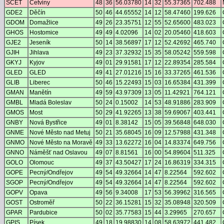
SCET
Cetviny
48
36
56.03780
14
32
55.37365
702.488
GDE2
Děčín
50
46
44.65552
14
12
58.47460
199.626
GDOM
Domažlice
49
26
23.35751
12
55
52.65600
483.023
GHOS
Hostomice
49
49
4.02096
14
02
20.05460
418.603
GJE2
Jeseník
50
14
38.56897
17
12
52.42692
465.740
GJIH
Jihlava
49
23
37.32932
15
35
58.05242
559.598
GKYJ
Kyjov
49
01
29.91581
17
12
22.89354
285.584
GLED
GLED
49
41
27.01216
15
16
33.37265
461.536
GLIB
Liberec
50
46
15.22493
15
03
16.65384
431.399
GMAN
Manětín
49
59
43.97309
13
05
11.42921
764.121
GMBL
Mladá Boleslav
50
24
0.15002
14
53
48.91886
283.909
GMOS
Most
50
29
41.92265
13
38
59.69067
403.441
GNBY
Nová Bystřice
49
01
8.38142
15
05
39.56848
648.030
GNME
Nové Město nad Metuj
50
21
35.68045
16
09
12.57988
431.348
GNMO
Nové Město na Moravě
49
33
13.62272
16
04
14.83374
649.756
GNNO
Náměšť nad Oslavou
49
07
8.81561
16
00
54.89604
511.325
GOLO
Olomouc
49
37
43.50427
17
24
16.86319
334.315
GOPE
Pecný/Ondřejov
49
54
49.32664
14
47
8.22564
592.602
SGOP
Pecný/Ondřejov
49
54
49.32664
14
47
8.22564
592.602
GOPV
Opava
49
56
9.34008
17
53
56.39962
316.565
GOST
Ostroměř
50
22
36.15281
15
32
35.08948
320.509
GPAR
Pardubice
50
02
35.77583
15
44
3.29965
270.657
GPIS
Písek
49
18
19.98830
14
08
58.63972
441.482