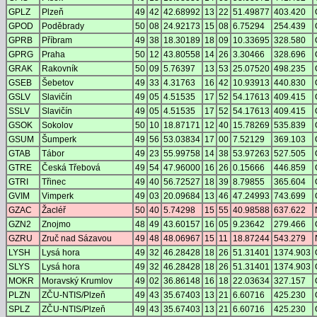
GPLZ
Plzeň
49
42
42.68992
13
22
51.49877
403.420
GPOD
Poděbrady
50
08
24.92173
15
08
6.75294
254.439
GPRB
Příbram
49
38
18.30189
18
09
10.33695
328.580
GPRG
Praha
50
12
43.80558
14
26
3.30466
328.696
GRAK
Rakovník
50
09
5.76397
13
53
25.07520
498.235
GSEB
Šebetov
49
33
4.31763
16
42
10.93913
440.830
GSLV
Slavičín
49
05
4.51535
17
52
54.17613
409.415
SSLV
Slavičín
49
05
4.51535
17
52
54.17613
409.415
GSOK
Sokolov
50
10
18.87171
12
40
15.78269
535.839
GSUM
Šumperk
49
56
53.03834
17
00
7.52129
369.103
GTAB
Tábor
49
23
55.99758
14
38
53.97263
527.505
GTRE
Česká Třebová
49
54
47.96000
16
26
0.15666
446.859
GTRI
Třinec
49
40
56.72527
18
39
8.79855
365.604
GVIM
Vimperk
49
03
20.09684
13
46
47.24993
743.699
GZAC
Žacléř
50
40
5.74298
15
55
40.98588
637.622
GZN2
Znojmo
48
49
43.60157
16
05
9.23642
279.466
GZRU
Zruč nad Sázavou
49
48
48.06967
15
11
18.87244
543.279
LYSH
Lysá hora
49
32
46.28428
18
26
51.31401
1374.903
SLYS
Lysá hora
49
32
46.28428
18
26
51.31401
1374.903
MOKR
Moravský Krumlov
49
02
36.86148
16
18
22.03634
327.157
PLZN
ZČU-NTIS/Plzeň
49
43
35.67403
13
21
6.60716
425.230
SPLZ
ZČU-NTIS/Plzeň
49
43
35.67403
13
21
6.60716
425.230