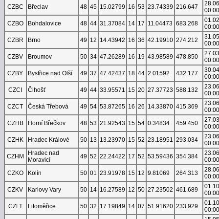
28.0
CZBC
Břeclav
48
45
15.02799
16
53
23.74339
216.647
00:0
01.0
CZBO
Bohdalovice
48
44
31.37084
14
17
11.04473
683.268
00:0
31.0
CZBR
Brno
49
12
14.43942
16
36
42.19910
274.212
00:0
27.0
CZBV
Broumov
50
34
47.26289
16
19
43.98589
478.850
00:0
30.0
CZBY
Bystřice nad Olší
49
37
47.42437
18
44
2.01592
432.177
00:0
23.0
CZCI
Čihošť
49
44
33.95571
15
20
27.37723
588.132
00:0
23.0
CZCT
Česká Třebová
49
54
53.87265
16
26
14.33870
415.369
00:0
27.0
CZHB
Horní Břečkov
48
53
21.92543
15
54
0.34834
459.450
00:0
23.0
CZHK
Hradec Králové
50
13
13.23970
15
52
23.18951
293.034
00:0
Hradec nad
23.0
CZHM
49
52
22.24422
17
52
53.59436
354.384
Moravicí
00:0
28.0
CZKO
Kolín
50
01
23.91978
15
12
9.81069
264.313
00:0
01.1
CZKV
Karlovy Vary
50
14
16.27589
12
50
27.23502
461.689
00:0
01.1
CZLT
Litoměřice
50
32
17.19849
14
07
51.91620
233.929
00:0