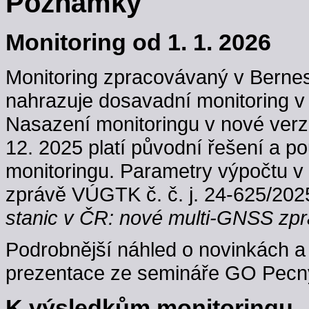
Poznámky
Monitoring od 1. 1. 2026
Monitoring zpracovávaný v Berne
nahrazuje dosavadní monitoring v
Nasazení monitoringu v nové verzi
12. 2025 platí původní řešení a p
monitoringu. Parametry výpočtu v
zprávě VÚGTK č. č. j. 24-625/202
stanic v ČR: nové multi-GNSS zpr
Podrobnější náhled o novinkách a 
prezentace ze semináře GO Pecný
K výsledkům monitoringu