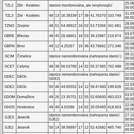
25.0
TZL2
Zlín - Kostelec
stanice monitorována, ale nevyhovující
00:0
31.0
TZL3
Zlín - Kostelec
49
13
16.39339
17
39
41.76370
333.749
00:0
28.0
TZNO
Znojmo
48
51
54.48922
16
02
53.73356
341.681
00:0
03.0
GBRE
Břeclav
48
45
28.48601
16
53
39.15967
210.674
00:0
20.0
GBRN
Brno
49
12
4.25267
16
36
43.76662
273.346
00:0
09.1
GCIM
Čimelice
stanice nemonitorována (nahrazena stanicí )
00:0
20.0
GCET
Cetviny
48
36
56.03780
14
32
55.37365
702.488
00:0
stanice nemonitorována (nahrazena stanicí
22.0
GDEC
Děčín
GDE2)
00:0
22.0
GDE2
Děčín
50
46
44.65552
14
12
58.47460
199.626
00:0
03.0
GDOM
Domažlice
49
26
23.35751
12
55
52.65600
483.023
00:0
22.0
GHOS
Hostomice
49
49
4.02096
14
02
20.05460
418.603
00:0
stanice nemonitorována (nahrazena stanicí
27.1
GJES
Jeseník
GJE2)
00:0
23.0
GJE2
Jeseník
50
14
38.56897
17
12
52.42692
465.740
00:0