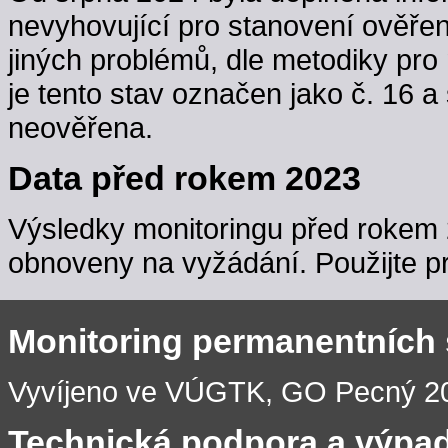
nevyhovující pro stanovení ověřen
jiných problémů, dle metodiky pro 
je tento stav označen jako č. 16 a
neověřena.
Data před rokem 2023
Výsledky monitoringu před rokem 
obnoveny na vyžádání. Použijte pr
Monitoring permanentních
Vyvíjeno ve VÚGTK, GO Pecný 201
Technická podpora a výpa