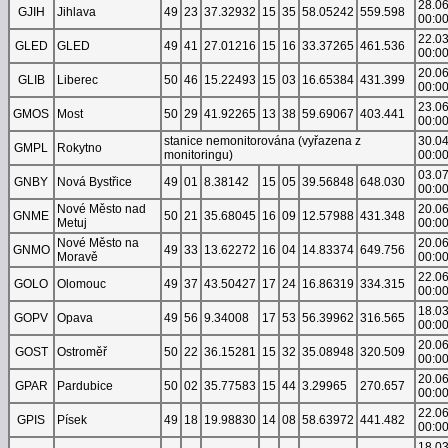
28.0
GJIH
Jihlava
49
23
37.32932
15
35
58.05242
559.598
00:0
22.0
GLED
GLED
49
41
27.01216
15
16
33.37265
461.536
00:0
20.0
GLIB
Liberec
50
46
15.22493
15
03
16.65384
431.399
00:0
23.0
GMOS
Most
50
29
41.92265
13
38
59.69067
403.441
00:0
stanice nemonitorována (vyřazena z
30.0
GMPL
Rokytno
monitoringu)
00:0
03.0
GNBY
Nová Bystřice
49
01
8.38142
15
05
39.56848
648.030
00:0
Nové Město nad
20.0
GNME
50
21
35.68045
16
09
12.57988
431.348
Metuj
00:0
Nové Město na
20.0
GNMO
49
33
13.62272
16
04
14.83374
649.756
Moravě
00:0
22.0
GOLO
Olomouc
49
37
43.50427
17
24
16.86319
334.315
00:0
18.0
GOPV
Opava
49
56
9.34008
17
53
56.39962
316.565
00:0
20.0
GOST
Ostroměř
50
22
36.15281
15
32
35.08948
320.509
00:0
20.0
GPAR
Pardubice
50
02
35.77583
15
44
3.29965
270.657
00:0
22.0
GPIS
Písek
49
18
19.98830
14
08
58.63972
441.482
00:0
18.0