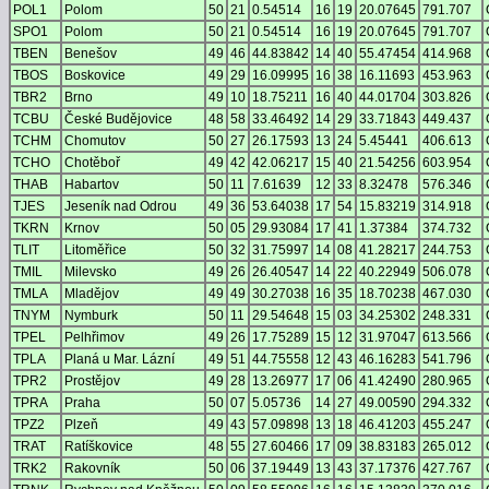
POL1
Polom
50
21
0.54514
16
19
20.07645
791.707
SPO1
Polom
50
21
0.54514
16
19
20.07645
791.707
TBEN
Benešov
49
46
44.83842
14
40
55.47454
414.968
TBOS
Boskovice
49
29
16.09995
16
38
16.11693
453.963
TBR2
Brno
49
10
18.75211
16
40
44.01704
303.826
TCBU
České Budějovice
48
58
33.46492
14
29
33.71843
449.437
TCHM
Chomutov
50
27
26.17593
13
24
5.45441
406.613
TCHO
Chotěboř
49
42
42.06217
15
40
21.54256
603.954
THAB
Habartov
50
11
7.61639
12
33
8.32478
576.346
TJES
Jeseník nad Odrou
49
36
53.64038
17
54
15.83219
314.918
TKRN
Krnov
50
05
29.93084
17
41
1.37384
374.732
TLIT
Litoměřice
50
32
31.75997
14
08
41.28217
244.753
TMIL
Milevsko
49
26
26.40547
14
22
40.22949
506.078
TMLA
Mladějov
49
49
30.27038
16
35
18.70238
467.030
TNYM
Nymburk
50
11
29.54648
15
03
34.25302
248.331
TPEL
Pelhřimov
49
26
17.75289
15
12
31.97047
613.566
TPLA
Planá u Mar. Lázní
49
51
44.75558
12
43
46.16283
541.796
TPR2
Prostějov
49
28
13.26977
17
06
41.42490
280.965
TPRA
Praha
50
07
5.05736
14
27
49.00590
294.332
TPZ2
Plzeň
49
43
57.09898
13
18
46.41203
455.247
TRAT
Ratíškovice
48
55
27.60466
17
09
38.83183
265.012
TRK2
Rakovník
50
06
37.19449
13
43
37.17376
427.767