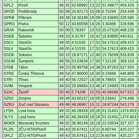
GPLZ
Plzeň
49
42
42.68992
13
22
51.49877
403.420
GPOD
Poděbrady
50
08
24.92173
15
08
6.75294
254.439
GPRB
Příbram
49
38
18.30189
18
09
10.33695
328.580
GPRG
Praha
50
12
43.80558
14
26
3.30466
328.696
GRAK
Rakovník
50
09
5.76397
13
53
25.07520
498.235
GSEB
Šebetov
49
33
4.31767
16
42
10.93895
440.811
GSLV
Slavičín
49
05
4.51535
17
52
54.17613
409.415
SSLV
Slavičín
49
05
4.51535
17
52
54.17613
409.415
GSOK
Sokolov
50
10
18.87171
12
40
15.78269
535.839
GSUM
Šumperk
49
56
53.03834
17
00
7.52129
369.103
GTAB
Tábor
49
23
55.99758
14
38
53.97263
527.505
GTRE
Česká Třebová
49
54
47.96000
16
26
0.15666
446.859
GTRI
Třinec
49
40
56.72527
18
39
8.79855
365.604
GVIM
Vimperk
49
03
20.09684
13
46
47.24993
743.699
GZAC
Žacléř
50
40
5.74298
15
55
40.98588
637.622
GZN2
Znojmo
48
49
43.60157
16
05
9.23642
279.466
GZRU
Zruč nad Sázavou
49
48
48.06967
15
11
18.87244
543.279
LYSH
Lysá hora
49
32
46.28428
18
26
51.31401
1374.903
SLYS
Lysá hora
49
32
46.28428
18
26
51.31401
1374.903
MOKR
Moravský Krumlov
49
02
36.86148
16
18
22.03634
327.157
PLZN
ZČU-NTIS/Plzeň
49
43
35.67411
13
21
6.60744
425.227
SPLZ
ZČU-NTIS/Plzeň
49
43
35.67411
13
21
6.60744
425.227