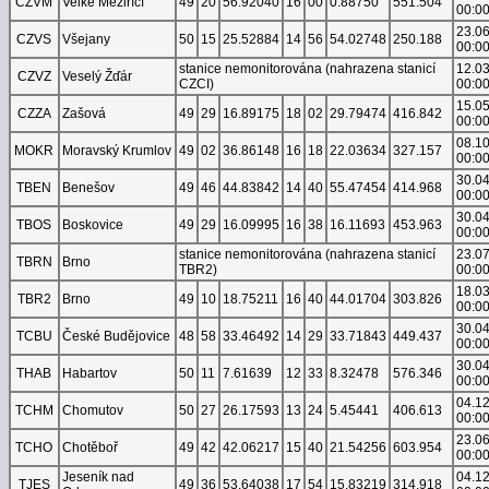
CZVM
Velké Meziříčí
49
20
56.92040
16
00
0.88750
551.504
00:0
23.0
CZVS
Všejany
50
15
25.52884
14
56
54.02748
250.188
00:0
stanice nemonitorována (nahrazena stanicí
12.0
CZVZ
Veselý Žďár
CZCI)
00:0
15.0
CZZA
Zašová
49
29
16.89175
18
02
29.79474
416.842
00:0
08.1
MOKR
Moravský Krumlov
49
02
36.86148
16
18
22.03634
327.157
00:0
30.0
TBEN
Benešov
49
46
44.83842
14
40
55.47454
414.968
00:0
30.0
TBOS
Boskovice
49
29
16.09995
16
38
16.11693
453.963
00:0
stanice nemonitorována (nahrazena stanicí
23.0
TBRN
Brno
TBR2)
00:0
18.0
TBR2
Brno
49
10
18.75211
16
40
44.01704
303.826
00:0
30.0
TCBU
České Budějovice
48
58
33.46492
14
29
33.71843
449.437
00:0
30.0
THAB
Habartov
50
11
7.61639
12
33
8.32478
576.346
00:0
04.1
TCHM
Chomutov
50
27
26.17593
13
24
5.45441
406.613
00:0
23.0
TCHO
Chotěboř
49
42
42.06217
15
40
21.54256
603.954
00:0
Jeseník nad
04.1
TJES
49
36
53.64038
17
54
15.83219
314.918