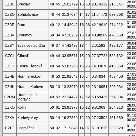
28.0
CZBC
Břeclav
48
45
15.02799
16
53
23.74339
216.647
00:0
01.0
CZBO
Bohdalovice
48
44
31.37084
14
17
11.04473
683.268
00:0
31.0
CZBR
Brno
49
12
14.43942
16
36
42.19910
274.212
00:0
27.0
CZBV
Broumov
50
34
47.26289
16
19
43.98589
478.850
00:0
30.0
CZBY
Bystřice nad Olší
49
37
47.42437
18
44
2.01592
432.177
00:0
23.0
CZCI
Čihošť
49
44
33.95571
15
20
27.37723
588.132
00:0
23.0
CZCT
Česká Třebová
49
54
53.87265
16
26
14.33870
415.369
00:0
27.0
CZHB
Horní Břečkov
48
53
21.92543
15
54
0.34834
459.450
00:0
23.0
CZHK
Hradec Králové
50
13
13.23970
15
52
23.18951
293.034
00:0
Hradec nad
23.0
CZHM
49
52
22.24422
17
52
53.59436
354.384
Moravicí
00:0
28.0
CZKO
Kolín
50
01
23.91978
15
12
9.81069
264.313
00:0
01.1
CZKV
Karlovy Vary
50
14
16.27589
12
50
27.23502
461.689
00:0
01.1
CZLT
Litoměřice
50
32
17.19849
14
07
51.91620
233.929
00:0