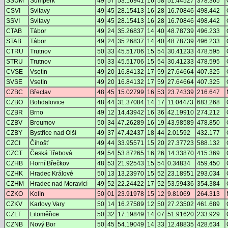
SSUM
Šumperk
49
57
53.16941
16
58
51.44527
378.365
CSVI
Svitavy
49
45
28.15413
16
28
16.70846
498.442
SSVI
Svitavy
49
45
28.15413
16
28
16.70846
498.442
CTAB
Tábor
49
24
35.26837
14
40
48.78739
496.233
STAB
Tábor
49
24
35.26837
14
40
48.78739
496.233
CTRU
Trutnov
50
33
45.51706
15
54
30.41233
478.595
STRU
Trutnov
50
33
45.51706
15
54
30.41233
478.595
CVSE
Vsetín
49
20
16.84132
17
59
27.64664
407.325
SVSE
Vsetín
49
20
16.84132
17
59
27.64664
407.325
CZBC
Břeclav
48
45
15.02799
16
53
23.74339
216.647
CZBO
Bohdalovice
48
44
31.37084
14
17
11.04473
683.268
CZBR
Brno
49
12
14.43942
16
36
42.19910
274.212
CZBV
Broumov
50
34
47.26289
16
19
43.98589
478.850
CZBY
Bystřice nad Olší
49
37
47.42437
18
44
2.01592
432.177
CZCI
Čihošť
49
44
33.95571
15
20
27.37723
588.132
CZCT
Česká Třebová
49
54
53.87265
16
26
14.33870
415.369
CZHB
Horní Břečkov
48
53
21.92543
15
54
0.34834
459.450
CZHK
Hradec Králové
50
13
13.23970
15
52
23.18951
293.034
CZHM
Hradec nad Moravicí
49
52
22.24422
17
52
53.59436
354.384
CZKO
Kolín
50
01
23.91978
15
12
9.81069
264.313
CZKV
Karlovy Vary
50
14
16.27589
12
50
27.23502
461.689
CZLT
Litoměřice
50
32
17.19849
14
07
51.91620
233.929
CZNB
Nový Bor
50
45
54.19049
14
33
12.48835
428.634