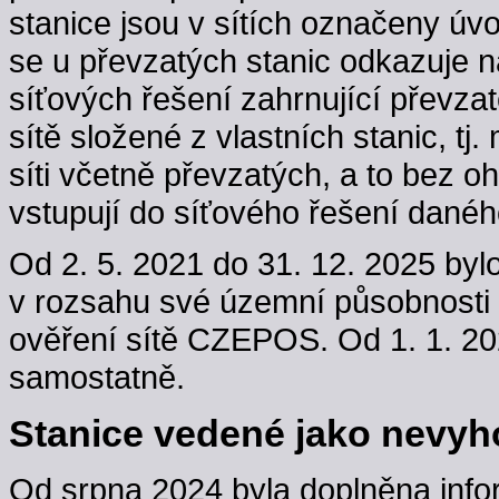
stanice jsou v sítích označeny úv
se u převzatých stanic odkazuje n
síťových řešení zahrnující převzaté
sítě složené z vlastních stanic, t
síti včetně převzatých, a to bez oh
vstupují do síťového řešení danéh
Od 2. 5. 2021 do 31. 12. 2025 byl
v rozsahu své územní působnosti
ověření sítě CZEPOS. Od 1. 1. 202
samostatně.
Stanice vedené jako nevyho
Od srpna 2024 byla doplněna info