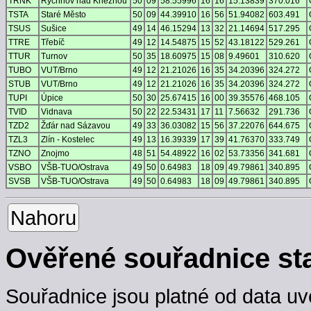
TRNK
Rychnov nad Kněžnou
50
09
58.55996
16
16
15.13839
370.016
TSTA
Staré Město
50
09
44.39910
16
56
51.94082
603.491
TSUS
Sušice
49
14
46.15294
13
32
21.14694
517.295
TTRE
Třebíč
49
12
14.54875
15
52
43.18122
529.261
TTUR
Turnov
50
35
18.60975
15
08
9.49601
310.620
TUBO
VUT/Brno
49
12
21.21026
16
35
34.20396
324.272
STUB
VUT/Brno
49
12
21.21026
16
35
34.20396
324.272
TUPI
Úpice
50
30
25.67415
16
00
39.35576
468.105
TVID
Vidnava
50
22
22.53431
17
11
7.56632
291.736
TZD2
Žďár nad Sázavou
49
33
36.03082
15
56
37.22076
644.675
TZL3
Zlín - Kostelec
49
13
16.39339
17
39
41.76370
333.749
TZNO
Znojmo
48
51
54.48922
16
02
53.73356
341.681
VSBO
VŠB-TUO/Ostrava
49
50
0.64983
18
09
49.79861
340.895
SVSB
VŠB-TUO/Ostrava
49
50
0.64983
18
09
49.79861
340.895
Nahoru
Ověřené souřadnice st
Souřadnice jsou platné od data uv