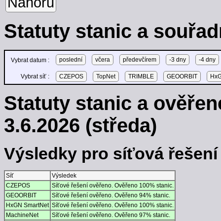
Nahoru
Statuty stanic a souřad
poslední
včera
předevčírem
-3 dny
-4 dny
Vybrat datum :
Vybrat síť :
CZEPOS
TopNet
TRIMBLE
GEOORBIT
HxG
Statuty stanic a ověře
3.6.2026 (středa)
Výsledky pro síťová řešení -
Síť
Výsledek
CZEPOS
Síťové řešení ověřeno. Ověřeno 100% stanic.
GEOORBIT
Síťové řešení ověřeno. Ověřeno 94% stanic.
HxGN SmartNet
Síťové řešení ověřeno. Ověřeno 100% stanic.
MachineNet
Síťové řešení ověřeno. Ověřeno 97% stanic.