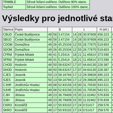
TRIMBLE
Síťové řešení ověřeno. Ověřeno 90% stanic.
TopNet
Síťové řešení ověřeno. Ověřeno 100% stanic.
Výsledky pro jednotlivé stan
Stanice
Popis
B
L
H (ell.)
CBUD
České Budějovice
48
58
3.47154
14
28
30.97608
456.223
SBUD
České Budějovice
48
58
3.47154
14
28
30.97608
456.223
CDOM
Domažlice
49
26
45.25334
12
55
26.77675
519.603
SDOM
Domažlice
49
26
45.25334
12
55
26.77675
519.603
CFRM
Frýdek-Místek
49
41
5.25414
18
21
11.45814
373.590
SFRM
Frýdek-Místek
49
41
5.25414
18
21
11.45814
373.590
CHOD
Hodonín
48
50
58.63247
17
07
44.64130
228.387
SHOD
Hodonín
48
50
58.63247
17
07
44.64130
228.387
CJES
Jeseník
50
13
58.16794
17
12
29.39828
495.223
SJES
Jeseník
50
13
58.16794
17
12
29.39828
495.223
CJHR
Jindřichův Hradec
49
08
52.83156
15
00
31.70530
543.521
SJHR
Jindřichův Hradec
49
08
52.83156
15
00
31.70530
543.521
CJIH
Jihlava
49
23
36.79409
15
35
11.02462
576.839
SJIH
Jihlava
49
23
36.79409
15
35
11.02462
576.839
CKRO
Kroměříž
49
17
50.93102
17
24
0.51417
258.576
SKRO
Kroměříž
49
17
50.93102
17
24
0.51417
258.576