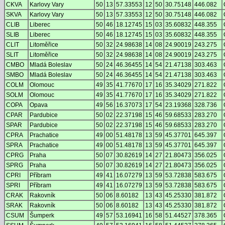
CKVA
Karlovy Vary
50
13
57.33553
12
50
30.75148
446.082
SKVA
Karlovy Vary
50
13
57.33553
12
50
30.75148
446.082
CLIB
Liberec
50
46
18.12745
15
03
35.60832
448.355
SLIB
Liberec
50
46
18.12745
15
03
35.60832
448.355
CLIT
Litoměřice
50
32
24.98638
14
08
24.90019
243.275
SLIT
Litoměřice
50
32
24.98638
14
08
24.90019
243.275
CMBO
Mladá Boleslav
50
24
46.36455
14
54
21.47138
303.463
SMBO
Mladá Boleslav
50
24
46.36455
14
54
21.47138
303.463
COLM
Olomouc
49
35
41.77670
17
16
35.34029
271.822
SOLM
Olomouc
49
35
41.77670
17
16
35.34029
271.822
COPA
Opava
49
56
16.37073
17
54
23.19368
328.736
CPAR
Pardubice
50
02
22.37198
15
46
59.68533
283.270
SPAR
Pardubice
50
02
22.37198
15
46
59.68533
283.270
CPRA
Prachatice
49
00
51.48178
13
59
45.37701
645.397
SPRA
Prachatice
49
00
51.48178
13
59
45.37701
645.397
CPRG
Praha
50
07
30.82619
14
27
21.80473
356.025
SPRG
Praha
50
07
30.82619
14
27
21.80473
356.025
CPRI
Příbram
49
41
16.07279
13
59
53.72838
583.675
SPRI
Příbram
49
41
16.07279
13
59
53.72838
583.675
CRAK
Rakovník
50
06
8.60182
13
43
45.25330
381.872
SRAK
Rakovník
50
06
8.60182
13
43
45.25330
381.872
CSUM
Šumperk
49
57
53.16941
16
58
51.44527
378.365