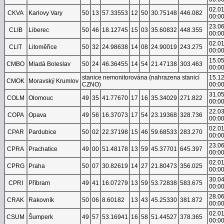
02.0
CKVA
Karlovy Vary
50
13
57.33553
12
50
30.75148
446.082
00:0
23.0
CLIB
Liberec
50
46
18.12745
15
03
35.60832
448.355
00:0
02.0
CLIT
Litoměřice
50
32
24.98638
14
08
24.90019
243.275
00:0
15.0
CMBO
Mladá Boleslav
50
24
46.36455
14
54
21.47138
303.463
00:0
stanice nemonitorována (nahrazena stanicí
15.1
CMOK
Moravský Krumlov
CZNO)
00:0
31.0
COLM
Olomouc
49
35
41.77670
17
16
35.34029
271.822
00:0
22.0
COPA
Opava
49
56
16.37073
17
54
23.19368
328.736
00:0
02.0
CPAR
Pardubice
50
02
22.37198
15
46
59.68533
283.270
00:0
23.0
CPRA
Prachatice
49
00
51.48178
13
59
45.37701
645.397
00:0
02.0
CPRG
Praha
50
07
30.82619
14
27
21.80473
356.025
00:0
30.0
CPRI
Příbram
49
41
16.07279
13
59
53.72838
583.675
00:0
28.0
CRAK
Rakovník
50
06
8.60182
13
43
45.25330
381.872
00:0
02.0
CSUM
Šumperk
49
57
53.16941
16
58
51.44527
378.365
00:0