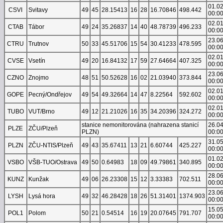
01.0
CSVI
Svitavy
49
45
28.15413
16
28
16.70846
498.442
00:0
02.0
CTAB
Tábor
49
24
35.26837
14
40
48.78739
496.233
00:0
23.0
CTRU
Trutnov
50
33
45.51706
15
54
30.41233
478.595
00:0
02.0
CVSE
Vsetín
49
20
16.84132
17
59
27.64664
407.325
00:0
23.0
CZNO
Znojmo
48
51
50.52628
16
02
21.03940
373.844
00:0
02.0
GOPE
Pecný/Ondřejov
49
54
49.32664
14
47
8.22564
592.602
00:0
02.0
TUBO
VUT/Brno
49
12
21.21026
16
35
34.20396
324.272
00:0
stanice nemonitorována (nahrazena stanicí
26.0
PLZE
ZČU/Plzeň
PLZN)
00:0
31.0
PLZN
ZČU-NTIS/Plzeň
49
43
35.67411
13
21
6.60744
425.227
00:0
01.0
VSBO
VŠB-TUO/Ostrava
49
50
0.64983
18
09
49.79861
340.895
00:0
28.0
KUNZ
Kunžak
49
06
26.23308
15
12
3.33383
702.511
00:0
23.0
LYSH
Lysá hora
49
32
46.28428
18
26
51.31401
1374.903
00:0
15.0
POL1
Polom
50
21
0.54514
16
19
20.07645
791.707
00:0