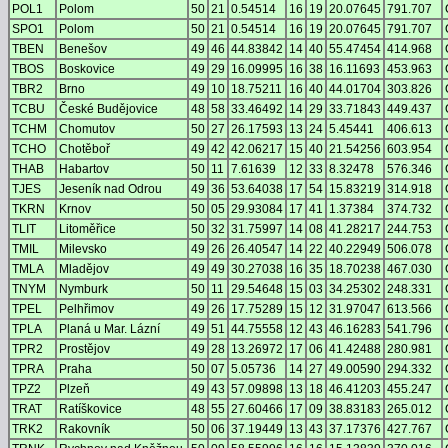
POL1
Polom
50
21
0.54514
16
19
20.07645
791.707
SPO1
Polom
50
21
0.54514
16
19
20.07645
791.707
TBEN
Benešov
49
46
44.83842
14
40
55.47454
414.968
TBOS
Boskovice
49
29
16.09995
16
38
16.11693
453.963
TBR2
Brno
49
10
18.75211
16
40
44.01704
303.826
TCBU
České Budějovice
48
58
33.46492
14
29
33.71843
449.437
TCHM
Chomutov
50
27
26.17593
13
24
5.45441
406.613
TCHO
Chotěboř
49
42
42.06217
15
40
21.54256
603.954
THAB
Habartov
50
11
7.61639
12
33
8.32478
576.346
TJES
Jeseník nad Odrou
49
36
53.64038
17
54
15.83219
314.918
TKRN
Krnov
50
05
29.93084
17
41
1.37384
374.732
TLIT
Litoměřice
50
32
31.75997
14
08
41.28217
244.753
TMIL
Milevsko
49
26
26.40547
14
22
40.22949
506.078
TMLA
Mladějov
49
49
30.27038
16
35
18.70238
467.030
TNYM
Nymburk
50
11
29.54648
15
03
34.25302
248.331
TPEL
Pelhřimov
49
26
17.75289
15
12
31.97047
613.566
TPLA
Planá u Mar. Lázní
49
51
44.75558
12
43
46.16283
541.796
TPR2
Prostějov
49
28
13.26972
17
06
41.42488
280.981
TPRA
Praha
50
07
5.05736
14
27
49.00590
294.332
TPZ2
Plzeň
49
43
57.09898
13
18
46.41203
455.247
TRAT
Ratíškovice
48
55
27.60466
17
09
38.83183
265.012
TRK2
Rakovník
50
06
37.19449
13
43
37.17376
427.767