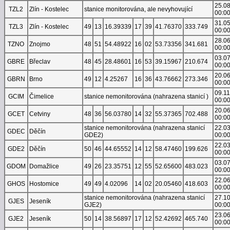
25.0
TZL2
Zlín - Kostelec
stanice monitorována, ale nevyhovující
00:0
31.0
TZL3
Zlín - Kostelec
49
13
16.39339
17
39
41.76370
333.749
00:0
28.0
TZNO
Znojmo
48
51
54.48922
16
02
53.73356
341.681
00:0
03.0
GBRE
Břeclav
48
45
28.48601
16
53
39.15967
210.674
00:0
20.0
GBRN
Brno
49
12
4.25267
16
36
43.76662
273.346
00:0
09.1
GCIM
Čimelice
stanice nemonitorována (nahrazena stanicí )
00:0
20.0
GCET
Cetviny
48
36
56.03780
14
32
55.37365
702.488
00:0
stanice nemonitorována (nahrazena stanicí
22.0
GDEC
Děčín
GDE2)
00:0
22.0
GDE2
Děčín
50
46
44.65552
14
12
58.47460
199.626
00:0
03.0
GDOM
Domažlice
49
26
23.35751
12
55
52.65600
483.023
00:0
22.0
GHOS
Hostomice
49
49
4.02096
14
02
20.05460
418.603
00:0
stanice nemonitorována (nahrazena stanicí
27.1
GJES
Jeseník
GJE2)
00:0
23.0
GJE2
Jeseník
50
14
38.56897
17
12
52.42692
465.740
00:0