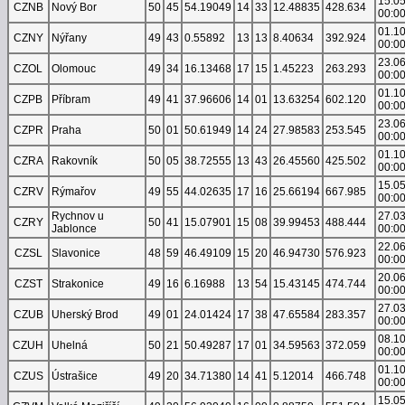
15.0
CZNB
Nový Bor
50
45
54.19049
14
33
12.48835
428.634
00:0
01.1
CZNY
Nýřany
49
43
0.55892
13
13
8.40634
392.924
00:0
23.0
CZOL
Olomouc
49
34
16.13468
17
15
1.45223
263.293
00:0
01.1
CZPB
Příbram
49
41
37.96606
14
01
13.63254
602.120
00:0
23.0
CZPR
Praha
50
01
50.61949
14
24
27.98583
253.545
00:0
01.1
CZRA
Rakovník
50
05
38.72555
13
43
26.45560
425.502
00:0
15.0
CZRV
Rýmařov
49
55
44.02635
17
16
25.66194
667.985
00:0
Rychnov u
27.0
CZRY
50
41
15.07901
15
08
39.99453
488.444
Jablonce
00:0
22.0
CZSL
Slavonice
48
59
46.49109
15
20
46.94730
576.923
00:0
20.0
CZST
Strakonice
49
16
6.16988
13
54
15.43145
474.744
00:0
27.0
CZUB
Uherský Brod
49
01
24.01424
17
38
47.65584
283.357
00:0
08.1
CZUH
Uhelná
50
21
50.49287
17
01
34.59563
372.059
00:0
01.1
CZUS
Ústrašice
49
20
34.71380
14
41
5.12014
466.748
00:0
15.0