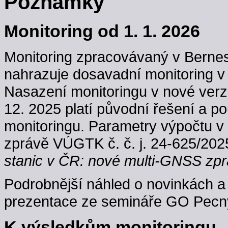
Poznámky
Monitoring od 1. 1. 2026
Monitoring zpracovávaný v Berne
nahrazuje dosavadní monitoring v
Nasazení monitoringu v nové verzi
12. 2025 platí původní řešení a p
monitoringu. Parametry výpočtu v
zprávě VÚGTK č. č. j. 24-625/202
stanic v ČR: nové multi-GNSS zpr
Podrobnější náhled o novinkách a 
prezentace ze semináře GO Pecný
K výsledkům monitoringu