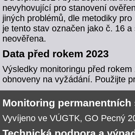
nevyhovující pro stanovení ověřen
jiných problémů, dle metodiky pro 
je tento stav označen jako č. 16 a
neověřena.
Data před rokem 2023
Výsledky monitoringu před rokem 
obnoveny na vyžádání. Použijte pr
Monitoring permanentních
Vyvíjeno ve VÚGTK, GO Pecný 201
Technická podpora a výpa