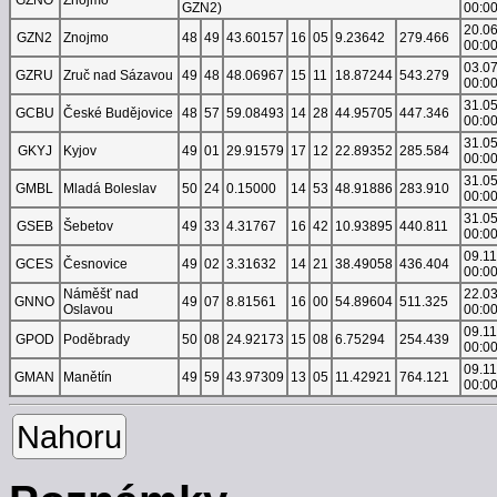
GZN2)
00:0
20.0
GZN2
Znojmo
48
49
43.60157
16
05
9.23642
279.466
00:0
03.0
GZRU
Zruč nad Sázavou
49
48
48.06967
15
11
18.87244
543.279
00:0
31.0
GCBU
České Budějovice
48
57
59.08493
14
28
44.95705
447.346
00:0
31.0
GKYJ
Kyjov
49
01
29.91579
17
12
22.89352
285.584
00:0
31.0
GMBL
Mladá Boleslav
50
24
0.15000
14
53
48.91886
283.910
00:0
31.0
GSEB
Šebetov
49
33
4.31767
16
42
10.93895
440.811
00:0
09.1
GCES
Česnovice
49
02
3.31632
14
21
38.49058
436.404
00:0
Náměšť nad
22.0
GNNO
49
07
8.81561
16
00
54.89604
511.325
Oslavou
00:0
09.1
GPOD
Poděbrady
50
08
24.92173
15
08
6.75294
254.439
00:0
09.1
GMAN
Manětín
49
59
43.97309
13
05
11.42921
764.121
00:0
Nahoru