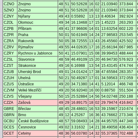
CZNO
Znojmo
48
51
50.52628
16
02
21.03940
373.844
SZNO
Znojmo
48
51
50.52628
16
02
21.03940
373.844
CZNY
Nýřany
49
43
0.55892
13
13
8.40634
392.924
CZOL
Olomouc
49
34
16.13468
17
15
1.45223
263.293
CZPB
Příbram
49
41
37.96606
14
01
13.63254
602.120
CZPR
Praha
50
01
50.61949
14
24
27.98583
253.545
CZRA
Rakovník
50
05
38.72555
13
43
26.45560
425.502
CZRV
Rýmařov
49
55
44.02635
17
16
25.66194
667.985
CZRY
Rychnov u Jablonce
50
41
15.07901
15
08
39.99453
488.444
CZSL
Slavonice
48
59
46.49109
15
20
46.94730
576.923
CZST
Strakonice
49
16
6.16988
13
54
15.43145
474.744
CZUB
Uherský Brod
49
01
24.01424
17
38
47.65584
283.357
CZUH
Uhelná
50
21
50.49287
17
01
34.59563
372.059
CZUS
Ústrašice
49
20
34.71380
14
41
5.12014
466.748
CZVM
Velké Meziříčí
49
20
56.92040
16
00
0.88750
551.504
CZVS
Všejany
50
15
25.52884
14
56
54.02748
250.188
CZZA
Zašová
49
29
16.89175
18
02
29.79474
416.842
GBRE
Břeclav
48
45
28.48601
16
53
39.15967
210.674
GBRN
Brno
49
12
4.25267
16
36
43.76662
273.346
GCBU
České Budějovice
48
57
59.08493
14
28
44.95705
447.346
GCES
Česnovice
49
02
3.31632
14
21
38.49058
436.404
GCET
Cetviny
48
36
56.03780
14
32
55.37365
702.488