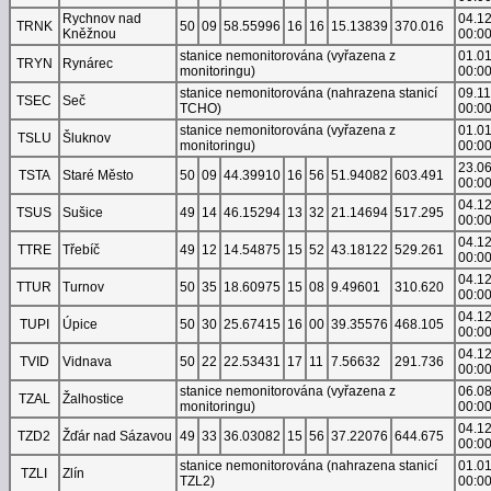
Rychnov nad
04.1
TRNK
50
09
58.55996
16
16
15.13839
370.016
Kněžnou
00:0
stanice nemonitorována (vyřazena z
01.0
TRYN
Rynárec
monitoringu)
00:0
stanice nemonitorována (nahrazena stanicí
09.1
TSEC
Seč
TCHO)
00:0
stanice nemonitorována (vyřazena z
01.0
TSLU
Šluknov
monitoringu)
00:0
23.0
TSTA
Staré Město
50
09
44.39910
16
56
51.94082
603.491
00:0
04.1
TSUS
Sušice
49
14
46.15294
13
32
21.14694
517.295
00:0
04.1
TTRE
Třebíč
49
12
14.54875
15
52
43.18122
529.261
00:0
04.1
TTUR
Turnov
50
35
18.60975
15
08
9.49601
310.620
00:0
04.1
TUPI
Úpice
50
30
25.67415
16
00
39.35576
468.105
00:0
04.1
TVID
Vidnava
50
22
22.53431
17
11
7.56632
291.736
00:0
stanice nemonitorována (vyřazena z
06.0
TZAL
Žalhostice
monitoringu)
00:0
04.1
TZD2
Žďár nad Sázavou
49
33
36.03082
15
56
37.22076
644.675
00:0
stanice nemonitorována (nahrazena stanicí
01.0
TZLI
Zlín
TZL2)
00:0