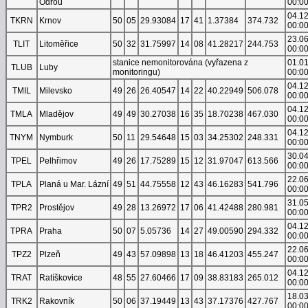
Odrou
00:0
04.1
TKRN
Krnov
50
05
29.93084
17
41
1.37384
374.732
00:0
23.0
TLIT
Litoměřice
50
32
31.75997
14
08
41.28217
244.753
00:0
stanice nemonitorována (vyřazena z
01.0
TLUB
Luby
monitoringu)
00:0
04.1
TMIL
Milevsko
49
26
26.40547
14
22
40.22949
506.078
00:0
04.1
TMLA
Mladějov
49
49
30.27038
16
35
18.70238
467.030
00:0
04.1
TNYM
Nymburk
50
11
29.54648
15
03
34.25302
248.331
00:0
30.0
TPEL
Pelhřimov
49
26
17.75289
15
12
31.97047
613.566
00:0
22.0
TPLA
Planá u Mar. Lázní
49
51
44.75558
12
43
46.16283
541.796
00:0
31.0
TPR2
Prostějov
49
28
13.26972
17
06
41.42488
280.981
00:0
04.1
TPRA
Praha
50
07
5.05736
14
27
49.00590
294.332
00:0
22.0
TPZ2
Plzeň
49
43
57.09898
13
18
46.41203
455.247
00:0
04.1
TRAT
Ratíškovice
48
55
27.60466
17
09
38.83183
265.012
00:0
18.0
TRK2
Rakovník
50
06
37.19449
13
43
37.17376
427.767
00:0