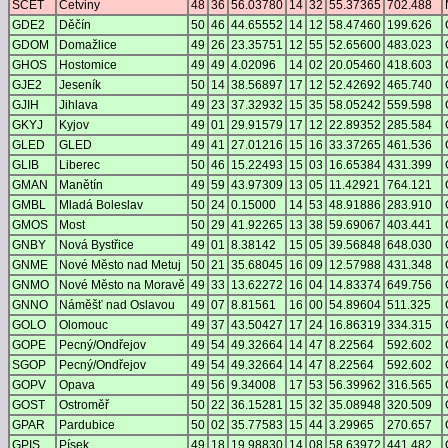
SCET
Cetviny
48
36
56.03780
14
32
55.37365
702.488
GDE2
Děčín
50
46
44.65552
14
12
58.47460
199.626
GDOM
Domažlice
49
26
23.35751
12
55
52.65600
483.023
GHOS
Hostomice
49
49
4.02096
14
02
20.05460
418.603
GJE2
Jeseník
50
14
38.56897
17
12
52.42692
465.740
GJIH
Jihlava
49
23
37.32932
15
35
58.05242
559.598
GKYJ
Kyjov
49
01
29.91579
17
12
22.89352
285.584
GLED
GLED
49
41
27.01216
15
16
33.37265
461.536
GLIB
Liberec
50
46
15.22493
15
03
16.65384
431.399
GMAN
Manětín
49
59
43.97309
13
05
11.42921
764.121
GMBL
Mladá Boleslav
50
24
0.15000
14
53
48.91886
283.910
GMOS
Most
50
29
41.92265
13
38
59.69067
403.441
GNBY
Nová Bystřice
49
01
8.38142
15
05
39.56848
648.030
GNME
Nové Město nad Metuj
50
21
35.68045
16
09
12.57988
431.348
GNMO
Nové Město na Moravě
49
33
13.62272
16
04
14.83374
649.756
GNNO
Náměšť nad Oslavou
49
07
8.81561
16
00
54.89604
511.325
GOLO
Olomouc
49
37
43.50427
17
24
16.86319
334.315
GOPE
Pecný/Ondřejov
49
54
49.32664
14
47
8.22564
592.602
SGOP
Pecný/Ondřejov
49
54
49.32664
14
47
8.22564
592.602
GOPV
Opava
49
56
9.34008
17
53
56.39962
316.565
GOST
Ostroměř
50
22
36.15281
15
32
35.08948
320.509
GPAR
Pardubice
50
02
35.77583
15
44
3.29965
270.657
GPIS
Písek
49
18
19.98830
14
08
58.63972
441.482