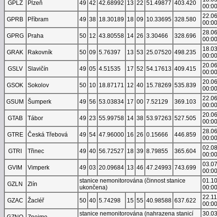
GPLZ
Plzeň
49
42
42.68992
13
22
51.49877
403.420
00:0
22.0
GPRB
Příbram
49
38
18.30189
18
09
10.33695
328.580
00:0
28.0
GPRG
Praha
50
12
43.80558
14
26
3.30466
328.696
00:0
18.0
GRAK
Rakovník
50
09
5.76397
13
53
25.07520
498.235
00:0
20.0
GSLV
Slavičín
49
05
4.51535
17
52
54.17613
409.415
00:0
20.0
GSOK
Sokolov
50
10
18.87171
12
40
15.78269
535.839
00:0
22.0
GSUM
Šumperk
49
56
53.03834
17
00
7.52129
369.103
00:0
20.0
GTAB
Tábor
49
23
55.99758
14
38
53.97263
527.505
00:0
28.0
GTRE
Česká Třebová
49
54
47.96000
16
26
0.15666
446.859
00:0
02.0
GTRI
Třinec
49
40
56.72527
18
39
8.79855
365.604
00:0
03.0
GVIM
Vimperk
49
03
20.09684
13
46
47.24993
743.699
00:0
stanice nemonitorována (činnost stanice
01.1
GZLN
Zlín
ukončena)
00:0
22.1
GZAC
Žacléř
50
40
5.74298
15
55
40.98588
637.622
00:0
stanice nemonitorována (nahrazena stanicí
30.0
GZNO
Znojmo