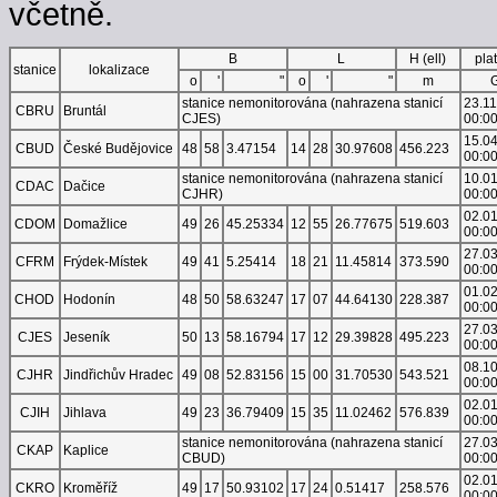
včetně.
B
L
H (ell)
pla
stanice
lokalizace
o
'
"
o
'
"
m
stanice nemonitorována (nahrazena stanicí
23.1
CBRU
Bruntál
CJES)
00:0
15.0
CBUD
České Budějovice
48
58
3.47154
14
28
30.97608
456.223
00:0
stanice nemonitorována (nahrazena stanicí
10.0
CDAC
Dačice
CJHR)
00:0
02.0
CDOM
Domažlice
49
26
45.25334
12
55
26.77675
519.603
00:0
27.0
CFRM
Frýdek-Místek
49
41
5.25414
18
21
11.45814
373.590
00:0
01.0
CHOD
Hodonín
48
50
58.63247
17
07
44.64130
228.387
00:0
27.0
CJES
Jeseník
50
13
58.16794
17
12
29.39828
495.223
00:0
08.1
CJHR
Jindřichův Hradec
49
08
52.83156
15
00
31.70530
543.521
00:0
02.0
CJIH
Jihlava
49
23
36.79409
15
35
11.02462
576.839
00:0
stanice nemonitorována (nahrazena stanicí
27.0
CKAP
Kaplice
CBUD)
00:0
02.0
CKRO
Kroměříž
49
17
50.93102
17
24
0.51417
258.576
00:0