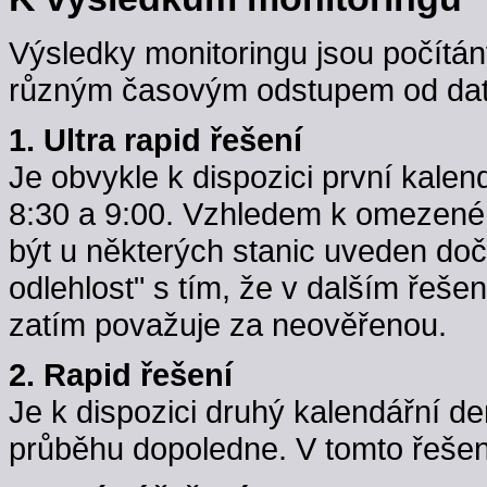
Výsledky monitoringu jsou počítán
různým časovým odstupem od data
1. Ultra rapid řešení
Je obvykle k dispozici první kale
8:30 a 9:00. Vzhledem k omezené k
být u některých stanic uveden do
odlehlost" s tím, že v dalším řeše
zatím považuje za neověřenou.
2. Rapid řešení
Je k dispozici druhý kalendářní d
průběhu dopoledne. V tomto řešení j