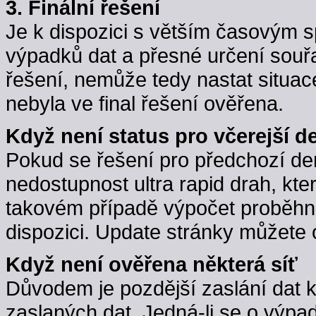
3. Finální řešení
Je k dispozici s větším časovým 
výpadků dat a přesné určení souřa
řešení, nemůže tedy nastat situac
nebyla ve final řešení ověřena.
Když není status pro včerejší d
Pokud se řešení pro předchozí d
nedostupnost ultra rapid drah, kte
takovém případě výpočet proběhne,
dispozici. Update stránky můžete 
Když není ověřena některá síť
Důvodem je pozdější zaslání dat 
zaslaných dat. Jedná-li se o výpa