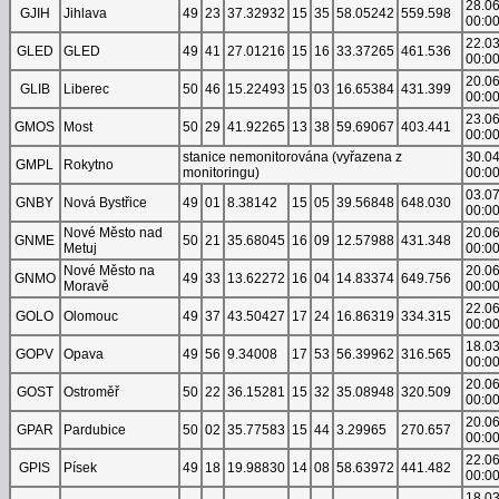
28.0
GJIH
Jihlava
49
23
37.32932
15
35
58.05242
559.598
00:0
22.0
GLED
GLED
49
41
27.01216
15
16
33.37265
461.536
00:0
20.0
GLIB
Liberec
50
46
15.22493
15
03
16.65384
431.399
00:0
23.0
GMOS
Most
50
29
41.92265
13
38
59.69067
403.441
00:0
stanice nemonitorována (vyřazena z
30.0
GMPL
Rokytno
monitoringu)
00:0
03.0
GNBY
Nová Bystřice
49
01
8.38142
15
05
39.56848
648.030
00:0
Nové Město nad
20.0
GNME
50
21
35.68045
16
09
12.57988
431.348
Metuj
00:0
Nové Město na
20.0
GNMO
49
33
13.62272
16
04
14.83374
649.756
Moravě
00:0
22.0
GOLO
Olomouc
49
37
43.50427
17
24
16.86319
334.315
00:0
18.0
GOPV
Opava
49
56
9.34008
17
53
56.39962
316.565
00:0
20.0
GOST
Ostroměř
50
22
36.15281
15
32
35.08948
320.509
00:0
20.0
GPAR
Pardubice
50
02
35.77583
15
44
3.29965
270.657
00:0
22.0
GPIS
Písek
49
18
19.98830
14
08
58.63972
441.482
00:0
18.0